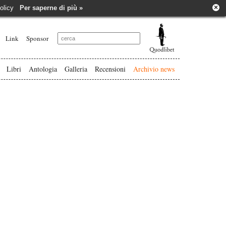
×
e policy
Per saperne di più »
Link
Sponsor
Libri
Antologia
Galleria
Recensioni
Archivio news