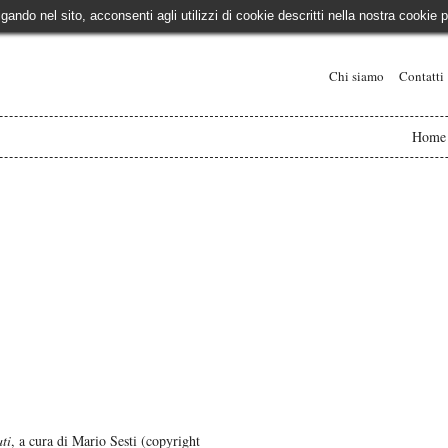
igando nel sito, acconsenti agli utilizzi di cookie descritti nella nostra cooki
Chi siamo
Contatti
Home
ti
, a cura di Mario Sesti (copyright