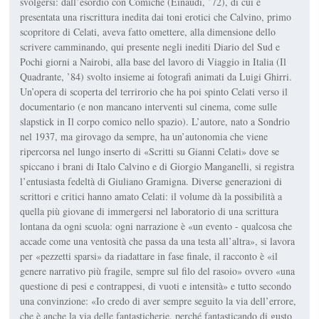
svolgersi: dall’esordio con Comiche (Einaudi, ’72), di cui è
presentata una riscrittura inedita dai toni erotici che Calvino, primo
scopritore di Celati, aveva fatto omettere, alla dimensione dello
scrivere camminando, qui presente negli inediti Diario del Sud e
Pochi giorni a Nairobi, alla base del lavoro di Viaggio in Italia (Il
Quadrante, ’84) svolto insieme ai fotografi animati da Luigi Ghirri.
Un’opera di scoperta del terrirorio che ha poi spinto Celati verso il
documentario (e non mancano interventi sul cinema, come sulle
slapstick in Il corpo comico nello spazio). L’autore, nato a Sondrio
nel 1937, ma girovago da sempre, ha un’autonomia che viene
ripercorsa nel lungo inserto di «Scritti su Gianni Celati» dove se
spiccano i brani di Italo Calvino e di Giorgio Manganelli, si registra
l’entusiasta fedeltà di Giuliano Gramigna. Diverse generazioni di
scrittori e critici hanno amato Celati: il volume dà la possibilità a
quella più giovane di immergersi nel laboratorio di una scrittura
lontana da ogni scuola: ogni narrazione è «un evento - qualcosa che
accade come una ventosità che passa da una testa all’altra», si lavora
per «pezzetti sparsi» da riadattare in fase finale, il racconto è «il
genere narrativo più fragile, sempre sul filo del rasoio» ovvero «una
questione di pesi e contrappesi, di vuoti e intensità» e tutto secondo
una convinzione: «Io credo di aver sempre seguito la via dell’errore,
che è anche la via delle fantasticherie, perché fantasticando di gusto