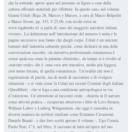
che la sottende: aprire spazi nel presente su figure e cose della
cultura offrendo materiali per riflettere. In questo caso, nel volume
Gianni Celati (Riga 28, Marcos y Marcos, a cura di Marco Belpoliti
e Marco Sironi, pp. 333, € 25,00, con ricchi extra su
www.rigabooks.it) si parla di «uno dei maggiori narratori italiani
viventi». La definizione nell’introduzione del numero è netta e le
pagine successive non fanno che dargli corpo. Celati è un unicum:
lontano dall’industria culturale perché, come dichiara in una delle
conversazioni raccolte, «la narrativa professionale romanzesca è
ormai qualcosa come le patatine chimiche», da tempo si è rivolto al
«narrare orale» che è «una vera arte narrativa, molto più leggera,
cioè meno forzata, di quella romanzesca». Un’oralità che non è
registrazione di parole, ma di modi di raccontare e di svolgere
situazioni - e si veda come fa Celati nei recenti Costumi degli italiani
(Quodlibet) - che si lega a una condizione antropologica in via
d’estinzione. Un’attenzione al racconto orale - chiarita in Il narrare
come attività pratica -, recuperata attraverso i filtri di Lévi-Strauss,
William Labov e Ludwig Wittgenstein, che oggi è custodita in
diversa maniera da scrittori emiliani come Ermanno Cavazzoni,
Daniele Benati - e due loro scritti aprono il volume -, Ugo Cornia,
Paolo Nori. C’è, nel libro, il racconto di tutta un’opera nel suo