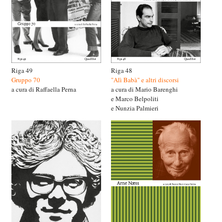
Riga 49
Riga 48
Gruppo 70
"Alì Babà" e altri discorsi
a cura di Raffaella Perna
a cura di Mario Barenghi
e Marco Belpoliti
e Nunzia Palmieri