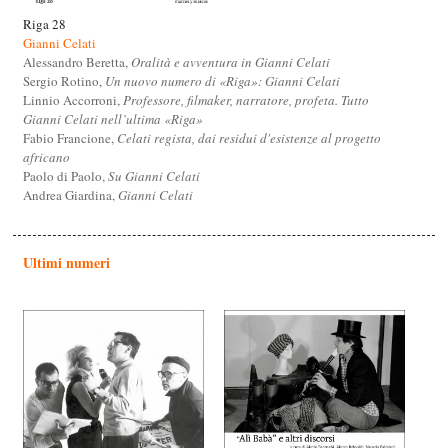
Riga 28
Gianni Celati
Alessandro Beretta,
Oralità e avventura in Gianni Celati
Sergio Rotino,
Un nuovo numero di «Riga»: Gianni Celati
Linnio Accorroni,
Professore, filmaker, narratore, profeta. Tutto
Gianni Celati nell’ultima «Riga»
Fabio Francione,
Celati regista, dai residui d'esistenze al progetto
africano
Paolo di Paolo,
Su Gianni Celati
Andrea Giardina,
Gianni Celati
Ultimi numeri