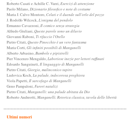
Roberto Casati e Achille C. Varzi,
Esercizi di attenzione
Paolo Milano,
Dizionario filosofico e note di costume
Maria J. Calvo Montoro,
Celati e il duende sull’orlo del pozzo
J. Rodolfo Wilcock,
L'enigma del pendolo
Ermanno Cavazzoni,
Il comico senza strategia
Alfredo Giuliani,
Queste parole sono un diluvio
Giovanni Raboni,
Ti rifaccio l'Otello
Pietro Citati,
Questo Pinocchio è un vero fantasma
Maria Corti,
Gli infiniti possibili di Manganelli
Alberto Arbasino,
Bambole e pipistrelli
Pier Vincenzo Mengaldo,
Laboriose inezie per lettori raffinati
Edoardo Sanguineti,
Il linguaggio di Manganelli
Pietro Citati,
Giorgio, malinconico tapiro
Ludovica Koch,
La palude, indecorosa preghiera
Viola Papetti,
Il sarcofago di Manganelli
Geno Pampaloni,
Furori natalizi
Pietro Citati,
Manganelli: una palude abitata da Dio
Roberto Andreotti,
Manganelli. Retorica classica, tavola delle libertà
Ultimi numeri