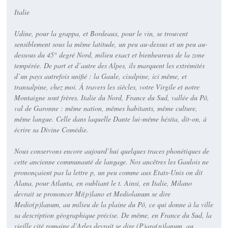
Italie
Udine, pour la grappa, et Bordeaux, pour le vin, se trouvent
sensiblement sous la même latitude, un peu au-dessus et un peu au-
dessous du 45° degré Nord, milieu exact et bienheureux de la zone
tempérée. De part et d’autre des Alpes, ils marquent les extrémités
d’un pays autrefois unifié : la Gaule, cisalpine, ici même, et
transalpine, chez moi. À travers les siècles, votre Virgile et notre
Montaigne sont frères. Italie du Nord, France du Sud, vallée du Pô,
val de Garonne : même nation, mêmes habitants, même culture,
même langue. Celle dans laquelle Dante lui-même hésita, dit-on, à
écrire sa Divine Comédie.
Nous conservons encore aujourd’hui quelques traces phonétiques de
cette ancienne communauté de langage. Nos ancêtres les Gaulois ne
prononçaient pas la lettre p, un peu comme aux Etats-Unis on dit
Alana, pour Atlanta, en oubliant le t. Ainsi, en Italie, Milano
devrait se prononcer Mi(p)lano et Mediolanum se dire
Medio(p)lanum, au milieu de la plaine du Pô, ce qui donne à la ville
sa description géographique précise. De même, en France du Sud, la
vieille cité romaine d’Arles devrait se dire (P)ara(p)lanum, au