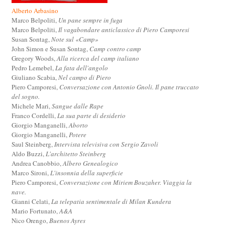
Alberto Arbasino
Marco Belpoliti,
Un pane sempre in fuga
Marco Belpoliti,
Il vagabondare anticlassico di Piero Camporesi
Susan Sontag,
Note sul «Camp»
John Simon e Susan Sontag,
Camp contro camp
Gregory Woods,
Alla ricerca del camp italiano
Pedro Lemebel,
La fata dell'angolo
Giuliano Scabia,
Nel campo di Piero
Piero Camporesi,
Conversazione con Antonio Gnoli. Il pane truccato
del sogno.
Michele Mari,
Sangue dalle Rape
Franco Cordelli,
La sua parte di desiderio
Giorgio Manganelli,
Aborto
Giorgio Manganelli,
Potere
Saul Steinberg,
Intervista televisiva con Sergio Zavoli
Aldo Buzzi,
L'architetto Steinberg
Andrea Canobbio,
Albero Genealogico
Marco Sironi,
L'insonnia della superficie
Piero Camporesi,
Conversazione con Miriem Bouzaher. Viaggia la
nave.
Gianni Celati,
La telepatia sentimentale di Milan Kundera
Mario Fortunato,
A&A
Nico Orengo,
Buenos Ayres