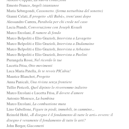
Ernesto Franco,
Angeli istantanee
Maria Sebregondi,
Cassonetto. (forma netturbina del sonetto)
Gianni Celati,
Il progetto «Alì Babà», trent’anni dopo
Alessandro Carrera,
Parabola per chi crede nel caso
Lucia Prandi,
Conversazione con Joseph Kosuth
Marco Ercolani,
Il rumore di fondo
Marco Belpoliti e Elio Grazioli,
Intervista a Lavagetto
Marco Belpoliti e Elio Grazioli,
Intervista a Dadamaino
Marco Belpoliti e Elio Grazioli,
Intervista a Arbasino
Marco Belpoliti e Elio Grazioli,
Intervista a Paolini
Pierangela Rossi,
Nel ricordo le tue
Lucetta Frisa,
Otto movimenti
Luca Maria Patella,
Je te revois PICabia!
Maurice Blanchot,
Progetto
Anna Panicali,
Una rivista senza frontiere
Tullio Pericoli,
Quel dipinto lo rivorremmo indietro
Marco Ercolani e Lucetta Frisa,
Il dovere d'amore
Antonio Moresco,
La bambina
Marco Ercolani,
La combustione muta
Lino Gabellone,
Figure in piedi, immobili, in cammino...
Reinold Hohl,
«Il disegno è il fondamento di tutte le arti» ovvero: il
disegno è veramente il fondamento di tutte le arti?
John Berger,
Giacometti