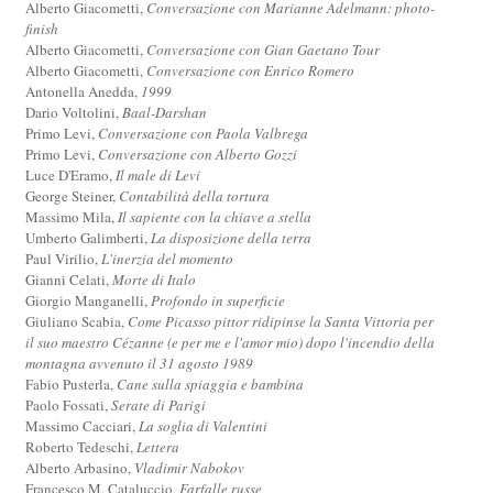
Alberto Giacometti,
Conversazione con Marianne Adelmann: photo-
finish
Alberto Giacometti,
Conversazione con Gian Gaetano Tour
Alberto Giacometti,
Conversazione con Enrico Romero
Antonella Anedda,
1999
Dario Voltolini,
Baal-Darshan
Primo Levi,
Conversazione con Paola Valbrega
Primo Levi,
Conversazione con Alberto Gozzi
Luce D'Eramo,
Il male di Levi
George Steiner,
Contabilità della tortura
Massimo Mila,
Il sapiente con la chiave a stella
Umberto Galimberti,
La disposizione della terra
Paul Virilio,
L'inerzia del momento
Gianni Celati,
Morte di Italo
Giorgio Manganelli,
Profondo in superficie
Giuliano Scabia,
Come Picasso pittor ridipinse la Santa Vittoria per
il suo maestro Cézanne (e per me e l'amor mio) dopo l'incendio della
montagna avvenuto il 31 agosto 1989
Fabio Pusterla,
Cane sulla spiaggia e bambina
Paolo Fossati,
Serate di Parigi
Massimo Cacciari,
La soglia di Valentini
Roberto Tedeschi,
Lettera
Alberto Arbasino,
Vladimir Nabokov
Francesco M. Cataluccio,
Farfalle russe