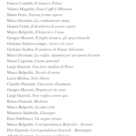
Franco Cordelli,
Il titanico Pilato
Valerio Magrelli,
Gran Caffè L'Obitorio
Mario Porro,
Natura primo sapere
Marco Ercolani,
La combustione muta
Gianni Celati,
Il desiderio di essere capiti
Marco Belpoliti,
Il braccio e l'osso
Giorgio Messori,
Il foglio bianco, gli spazi bianchi
Giuliano Schiavocampo,
πλεον εξ ενοσ
Giuliano Scabia,
Il sentiero di Nanni Valentini
Marco Ercolani,
La veglia. Appunti per un'opera di terra
Nanni Cagnone,
I nomi generali
Luigi Grazioli,
Una foto inedita di Perec
Marco Belpoliti,
Tavolo di notte
Lucio Klobas,
Stile libero
Claudio Piersanti,
Una notte disumana
Giorgio Messori,
Dispiaceri in casa
Luigi Grazioli,
Non voglio essere qui
Renzo Franzini,
Modena
Marco Belpoliti,
La mia città
Maurizio Salabelle,
Giuseppe
Enzo Fabbrucci,
Un sogno strano
Marco Belpoliti,
Corrispondenza Belpoliti - Ferretti
Elio Grazioli,
Corrispondenza Grazioli - Martegani
Alberto Coppari,
La nuova condizione