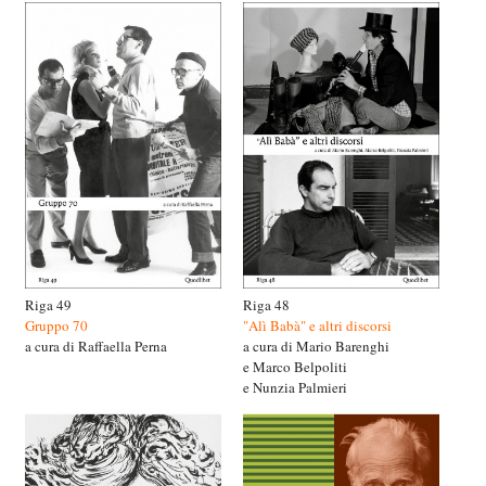
Riga 49
Riga 48
Gruppo 70
"Alì Babà" e altri discorsi
a cura di Raffaella Perna
a cura di Mario Barenghi
e Marco Belpoliti
e Nunzia Palmieri