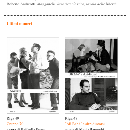
Roberto Andreotti,
Manganelli. Retorica classica, tavola delle libertà
Ultimi numeri
Riga 49
Riga 48
Gruppo 70
"Alì Babà" e altri discorsi
a cura di Raffaella Perna
a cura di Mario Barenghi