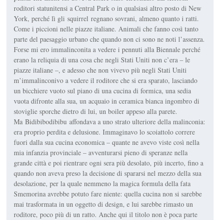
roditori statunitensi a Central Park o in qualsiasi altro posto di New
York, perché lì gli
squirrel
regnano sovrani, almeno quanto i ratti.
Come i piccioni nelle piazze italiane. Animali che fanno così tanto
parte del paesaggio urbano che quando non ci sono ne noti l’assenza.
Forse mi ero immalinconita a vedere i pennuti alla Biennale perché
erano la reliquia di una cosa che negli Stati Uniti non c’era – le
piazze italiane –, e adesso che non vivevo più negli Stati Uniti
m’immalinconivo a vedere il roditore che si era sparato, lasciando
un bicchiere vuoto sul piano di una cucina di formica, una sedia
vuota difronte alla sua, un acquaio in ceramica bianca ingombro di
stoviglie sporche dietro di lui, un boiler appeso alla parete.
Ma
Bidibibodibibu
affondava a uno strato ulteriore della malinconia:
era proprio perdita e delusione. Immaginavo lo scoiattolo correre
fuori dalla sua cucina economica – quante ne avevo viste così nella
mia infanzia provinciale – avventurarsi pieno di speranze nella
grande città e poi rientrare ogni sera più desolato, più incerto, fino a
quando non aveva preso la decisione di spararsi nel mezzo della sua
desolazione, per la quale nemmeno la magica formula della fata
Smemorina avrebbe potuto fare niente: quella cucina non si sarebbe
mai trasformata in un oggetto di design, e lui sarebbe rimasto un
roditore, poco più di un ratto. Anche qui il titolo non è poca parte