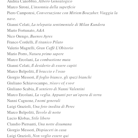
Andrea Canobbio,
Albero Genealogico
Marco Sironi,
L'insonnia della superficie
Piero Camporesi,
Conversazione con Miriem Bouzaher. Viaggia la
nave.
Gianni Celati,
La telepatia sentimentale di Milan Kundera
Mario Fortunato,
A&A
Nico Orengo,
Buenos Ayres
Franco Cordelli,
Il titanico Pilato
Valerio Magrelli,
Gran Caffè L'Obitorio
Mario Porro,
Natura primo sapere
Marco Ercolani,
La combustione muta
Gianni Celati,
Il desiderio di essere capiti
Marco Belpoliti,
Il braccio e l'osso
Giorgio Messori,
Il foglio bianco, gli spazi bianchi
Giuliano Schiavocampo,
πλεον εξ ενοσ
Giuliano Scabia,
Il sentiero di Nanni Valentini
Marco Ercolani,
La veglia. Appunti per un'opera di terra
Nanni Cagnone,
I nomi generali
Luigi Grazioli,
Una foto inedita di Perec
Marco Belpoliti,
Tavolo di notte
Lucio Klobas,
Stile libero
Claudio Piersanti,
Una notte disumana
Giorgio Messori,
Dispiaceri in casa
Luigi Grazioli,
Non voglio essere qui