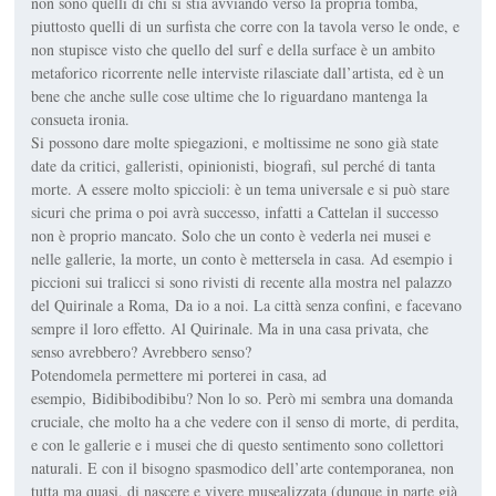
non sono quelli di chi si stia avviando verso la propria tomba,
piuttosto quelli di un surfista che corre con la tavola verso le onde, e
non stupisce visto che quello del surf e della surface è un ambito
metaforico ricorrente nelle interviste rilasciate dall’artista, ed è un
bene che anche sulle cose ultime che lo riguardano mantenga la
consueta ironia.
Si possono dare molte spiegazioni, e moltissime ne sono già state
date da critici, galleristi, opinionisti, biografi, sul perché di tanta
morte. A essere molto spiccioli: è un tema universale e si può stare
sicuri che prima o poi avrà successo, infatti a Cattelan il successo
non è proprio mancato. Solo che un conto è vederla nei musei e
nelle gallerie, la morte, un conto è mettersela in casa. Ad esempio i
piccioni sui tralicci si sono rivisti di recente alla mostra nel palazzo
del Quirinale a Roma,
Da io a noi. La città senza confini
, e facevano
sempre il loro effetto. Al Quirinale. Ma in una casa privata, che
senso avrebbero? Avrebbero senso?
Potendomela permettere mi porterei in casa, ad
esempio,
Bidibibodibibu
? Non lo so. Però mi sembra una domanda
cruciale, che molto ha a che vedere con il senso di morte, di perdita,
e con le gallerie e i musei che di questo sentimento sono collettori
naturali. E con il bisogno spasmodico dell’arte contemporanea, non
tutta ma quasi, di nascere e vivere musealizzata (dunque in parte già