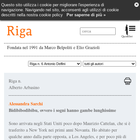
×
Questo sito utilizza i cookie per migliorare l'esperienza di
navigazione. Navigando nel sito, acconsenti agli utilizzi di cookie
descritti nella nostra cookie policy
Per saperne di più »
Fondata nel 1991 da Marco Belpoliti e Elio Grazioli
Riga n.
Alberto Arbasino
Alessandra Sarchi
Bidibibodibibu, ovvero i sogni hanno gambe lunghissime
Sono arrivata negli Stati Uniti poco dopo Maurizio Cattelan, che si è
trasferito a New York nei primi anni Novanta. Ho abitato per
qualche anno dalla parte opposta, a Los Angeles, e per poco più di