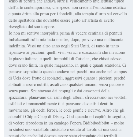
senso di perdita che andava oltre il vellicamento intellettuale tipico
dell’arte contemporanea, che spesso non crede all’emozione estetica
e punta dritta alla presa per i fondelli, alla terapia d’urto sul cervello
dello spettatore che dovrebbe essere grato all’artista di averlo
risvegliato dal suo torpore.
Io non mi sentivo intorpidita prima di vedere centinaia di pennuti
imbalsamati sulla mia testa mentre, dopo, provavo una malinconia
indefinita. Vissi un altro anno negli Stati Uniti, di tanto in tanto
ripensavo ai piccioni, quelli vivi, voraci e scacazzanti che invadono
le piazze italiane, e quelli immobili di Cattelan, che chissà adesso
dove erano finiti, in quale magazzino, in quali e quanti scatoloni. Ci
pensavo soprattutto quando andavo nei parchi, ma anche nel campus
di Ucla dove frotte di scoiattoli, aggressivi quanto i piccioni perché
abituati a essere nutriti, assalivano qualsiasi umano, senza pudore e
senza paura. Spuntavano dai cespugli e dai cassonetti della
spazzatura, planavano dai rami degli alberi, sfrecciavano nei viottoli
asfaltati e immancabilmente ti si paravano davanti: i denti in
movimento, gli occhi feroci, le code gonfie e ricurve. Altro che gli
adorabili Chip e Chop di Disney. Così quando mi capitò, in seguito,
di vedere riprodotta in un catalogo l’opera
Bidibibodibibu
– molto
in sintesi uno scoiattolo suicidato e seduto al tavolo di una cucina –
pensai che anche lui doveva essere stato circondato dai terribili