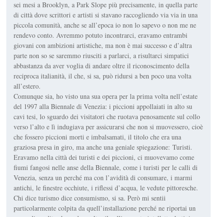
sei mesi a Brooklyn, a Park Slope più precisamente, in quella parte
di città dove scrittori e artisti si stavano raccogliendo via via in una
piccola comunità, anche se all’epoca io non lo sapevo o non me ne
rendevo conto. Avremmo potuto incontrarci, eravamo entrambi
giovani con ambizioni artistiche, ma non è mai successo e d’altra
parte non so se saremmo riusciti a parlarci, a risultarci simpatici
abbastanza da aver voglia di andare oltre il riconoscimento della
reciproca italianità, il che, si sa, può ridursi a ben poco una volta
all’estero.
Comunque sia, ho visto una sua opera per la prima volta nell’estate
del 1997 alla Biennale di Venezia: i piccioni appollaiati in alto su
cavi tesi, lo sguardo dei visitatori che ruotava penosamente sul collo
verso l’alto e lì indugiava per assicurarsi che non si muovessero, cioè
che fossero piccioni morti e imbalsamati, il titolo che era una
graziosa presa in giro, ma anche una geniale spiegazione:
Turisti
.
Eravamo nella città dei turisti e dei piccioni, ci muovevamo come
fiumi fangosi nelle anse della Biennale, come i turisti per le calli di
Venezia, senza un perché ma con l’avidità di consumare, i marmi
antichi, le finestre occhiute, i riflessi d’acqua, le vedute pittoresche.
Chi dice turismo dice consumismo, si sa. Però mi sentii
particolarmente colpita da quell’installazione perché ne riportai un