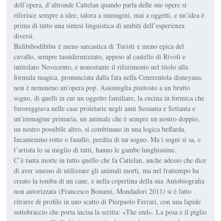
dell’opera, d’altronde Cattelan quando parla delle sue opere si
riferisce sempre a idee, talora a immagini, mai a oggetti, e un’idea è
prima di tutto una sintesi linguistica di ambiti dell’esperienza
diversi.
Bidibibodibibu
è meno sarcastica di
Turisti
e meno epica del
cavallo, sempre tassidermizzato, appeso al castello di Rivoli e
intitolato
Novecento
, e nonostante il riferimento nel titolo alla
formula magica, pronunciata dalla fata nella Cenerentola disneyana,
non è nemmeno un’opera pop. Assomiglia piuttosto a un brutto
sogno, di quelli in cui un oggetto familiare, la cucina in formica che
furoreggiava nelle case proletarie negli anni Sessanta e Settanta e
un’immagine primaria, un animale che è sempre un nostro doppio,
un nostro possibile altro, si combinano in una logica beffarda.
Incantesimo rotto o fasullo, perdita di un sogno. Ma i sogni si sa, e
l’artista lo sa meglio di tutti, hanno le gambe lunghissime.
C’è tanta morte in tutto quello che fa Cattelan, anche adesso che dice
di aver smesso di utilizzare gli animali morti, ma nel frattempo ha
creato la tomba di un cane, e nella copertina della sua
Autobiografia
non autorizzata
(Francesco Bonami, Mondadori 2011) si è fatto
ritrarre di profilo in uno scatto di Pierpaolo Ferrari, con una lapide
sottobraccio che porta incisa la scritta: «The end». La posa e il piglio