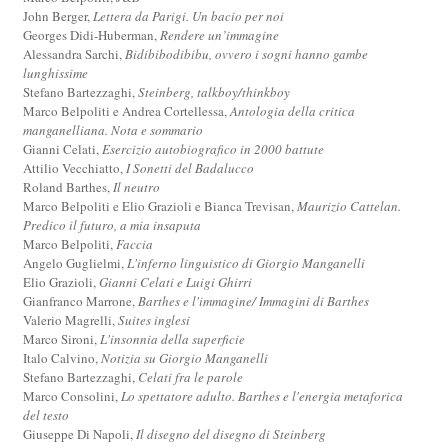
John Berger,
Lettera da Parigi. Un bacio per noi
Georges Didi-Huberman,
Rendere un’immagine
Alessandra Sarchi,
Bidibibodibibu, ovvero i sogni hanno gambe
lunghissime
Stefano Bartezzaghi,
Steinberg, talkboy/thinkboy
Marco Belpoliti e Andrea Cortellessa,
Antologia della critica
manganelliana. Nota e sommario
Gianni Celati,
Esercizio autobiografico in 2000 battute
Attilio Vecchiatto,
I Sonetti del Badalucco
Roland Barthes,
Il neutro
Marco Belpoliti e Elio Grazioli e Bianca Trevisan,
Maurizio Cattelan.
Predico il futuro, a mia insaputa
Marco Belpoliti,
Faccia
Angelo Guglielmi,
L'inferno linguistico di Giorgio Manganelli
Elio Grazioli,
Gianni Celati e Luigi Ghirri
Gianfranco Marrone,
Barthes e l'immagine/ Immagini di Barthes
Valerio Magrelli,
Suites inglesi
Marco Sironi,
L'insonnia della superficie
Italo Calvino,
Notizia su Giorgio Manganelli
Stefano Bartezzaghi,
Celati fra le parole
Marco Consolini,
Lo spettatore adulto. Barthes e l'energia metaforica
del testo
Giuseppe Di Napoli,
Il disegno del disegno di Steinberg