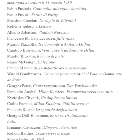
montagna avvenuto il 31 agosto 1989
Fabio Pusterla,
Cane sulla spiaggia e bambina
Paolo Fossati,
Serate di Parigi
Massimo Cacciari,
La soglia di Valentini
Roberto Tedeschi,
Lettera
Alberto Arbasino,
Vladimir Nabokov
Francesco M. Cataluccio,
Farfalle russe
Marino Piazzolla,
Tre domande a Antonio Delfini
Candido Bonvicini,
Venti quesiti ad Antonio Delfini
Manlio Brusatin,
Il bacio di pietra
Roger McGough,
La lezione
Franco Marcoaldi,
Le malattie del nostro tempo
Witold Gombrowicz,
Conversazione con Michel Polac e Dominique
de Roux
Georges Perec,
Conversazione con Ewa Pawlikowska
Fernando Arrabal,
Milan Kundera. In cammino verso l'eternità
Kvetoslav Chvatìk,
Un duplice malinteso
Carlos Fuentes,
Milan Kundera: l'idillio segreto
Francois Ricard,
Lo sguardo degli amanti
Georges Didi-Huberman,
Barthes, risolutamente
Italia
Ermanno Cavazzoni,
L'impero telematico
Roland Barthes,
Come vivere insieme
Marco Belpoliti,
J&B