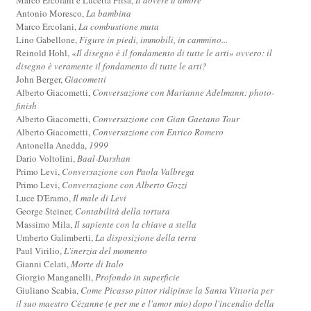
Antonio Moresco,
La bambina
Marco Ercolani,
La combustione muta
Lino Gabellone,
Figure in piedi, immobili, in cammino...
Reinold Hohl,
«Il disegno è il fondamento di tutte le arti» ovvero: il
disegno è veramente il fondamento di tutte le arti?
John Berger,
Giacometti
Alberto Giacometti,
Conversazione con Marianne Adelmann: photo-
finish
Alberto Giacometti,
Conversazione con Gian Gaetano Tour
Alberto Giacometti,
Conversazione con Enrico Romero
Antonella Anedda,
1999
Dario Voltolini,
Baal-Darshan
Primo Levi,
Conversazione con Paola Valbrega
Primo Levi,
Conversazione con Alberto Gozzi
Luce D'Eramo,
Il male di Levi
George Steiner,
Contabilità della tortura
Massimo Mila,
Il sapiente con la chiave a stella
Umberto Galimberti,
La disposizione della terra
Paul Virilio,
L'inerzia del momento
Gianni Celati,
Morte di Italo
Giorgio Manganelli,
Profondo in superficie
Giuliano Scabia,
Come Picasso pittor ridipinse la Santa Vittoria per
il suo maestro Cézanne (e per me e l'amor mio) dopo l'incendio della