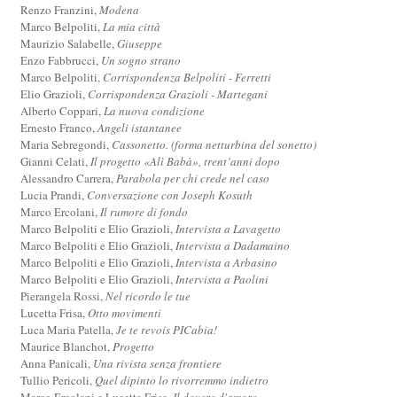
Renzo Franzini,
Modena
Marco Belpoliti,
La mia città
Maurizio Salabelle,
Giuseppe
Enzo Fabbrucci,
Un sogno strano
Marco Belpoliti,
Corrispondenza Belpoliti - Ferretti
Elio Grazioli,
Corrispondenza Grazioli - Martegani
Alberto Coppari,
La nuova condizione
Ernesto Franco,
Angeli istantanee
Maria Sebregondi,
Cassonetto. (forma netturbina del sonetto)
Gianni Celati,
Il progetto «Alì Babà», trent’anni dopo
Alessandro Carrera,
Parabola per chi crede nel caso
Lucia Prandi,
Conversazione con Joseph Kosuth
Marco Ercolani,
Il rumore di fondo
Marco Belpoliti e Elio Grazioli,
Intervista a Lavagetto
Marco Belpoliti e Elio Grazioli,
Intervista a Dadamaino
Marco Belpoliti e Elio Grazioli,
Intervista a Arbasino
Marco Belpoliti e Elio Grazioli,
Intervista a Paolini
Pierangela Rossi,
Nel ricordo le tue
Lucetta Frisa,
Otto movimenti
Luca Maria Patella,
Je te revois PICabia!
Maurice Blanchot,
Progetto
Anna Panicali,
Una rivista senza frontiere
Tullio Pericoli,
Quel dipinto lo rivorremmo indietro
Marco Ercolani e Lucetta Frisa,
Il dovere d'amore