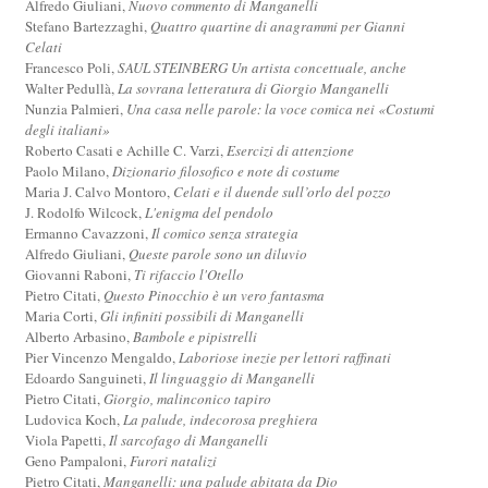
Alfredo Giuliani,
Nuovo commento di Manganelli
Stefano Bartezzaghi,
Quattro quartine di anagrammi per Gianni
Celati
Francesco Poli,
SAUL STEINBERG Un artista concettuale, anche
Walter Pedullà,
La sovrana letteratura di Giorgio Manganelli
Nunzia Palmieri,
Una casa nelle parole: la voce comica nei «Costumi
degli italiani»
Roberto Casati e Achille C. Varzi,
Esercizi di attenzione
Paolo Milano,
Dizionario filosofico e note di costume
Maria J. Calvo Montoro,
Celati e il duende sull’orlo del pozzo
J. Rodolfo Wilcock,
L'enigma del pendolo
Ermanno Cavazzoni,
Il comico senza strategia
Alfredo Giuliani,
Queste parole sono un diluvio
Giovanni Raboni,
Ti rifaccio l'Otello
Pietro Citati,
Questo Pinocchio è un vero fantasma
Maria Corti,
Gli infiniti possibili di Manganelli
Alberto Arbasino,
Bambole e pipistrelli
Pier Vincenzo Mengaldo,
Laboriose inezie per lettori raffinati
Edoardo Sanguineti,
Il linguaggio di Manganelli
Pietro Citati,
Giorgio, malinconico tapiro
Ludovica Koch,
La palude, indecorosa preghiera
Viola Papetti,
Il sarcofago di Manganelli
Geno Pampaloni,
Furori natalizi
Pietro Citati,
Manganelli: una palude abitata da Dio