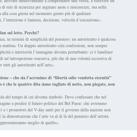
; arrivare intuitivamente a comprendere una verità, a risolvere un
di rete di sicurezza per arginare ansie e insicurezze, ma nella
ta alla cosa giusta nel momento giusto più di qualsiasi
i
, l’intuizione è fantasia, decisione, velocità d’esecuzione».
lan sul letto. Perché?
a, in termini di semplicità del pensiero: un autoritratto è qualcosa
la mattina. Un doppio autoritratto cela confessioni, non sempre
plicità e interiorità l’immagine diventa perturbante: ci è familiare
di un’introspezione ossessiva, più che di una volontà eccessiva di
tutti gli autoritratti nell’arte».
zione – che sia l’acronimo di “libertà odio vendetta eternità”
o è che le quattro dita siano tagliate di netto, non piegate, non
nda del tempo di cui diventa simbolo. Devo confessare che nel
magine a predire il futuro politico del Bel Paese: che avremmo
ate) e i promotori del V-day uniti per il governo della nazione non
a dimostrazione che l’arte va al di là del pensiero dell’artista.
rappresenteranno meglio di quello».