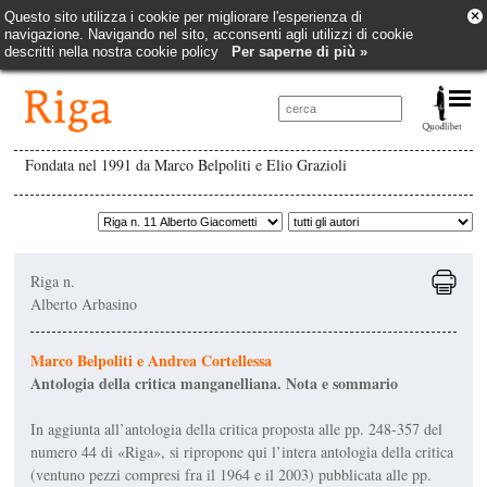
×
Questo sito utilizza i cookie per migliorare l'esperienza di
navigazione. Navigando nel sito, acconsenti agli utilizzi di cookie
descritti nella nostra cookie policy
Per saperne di più »
Fondata nel 1991 da Marco Belpoliti e Elio Grazioli
Riga n.
Alberto Arbasino
Marco Belpoliti e Andrea Cortellessa
Antologia della critica manganelliana. Nota e sommario
In aggiunta all’antologia della critica proposta alle pp. 248-357 del
numero 44 di «Riga», si ripropone qui l’intera antologia della critica
(ventuno pezzi compresi fra il 1964 e il 2003) pubblicata alle pp.