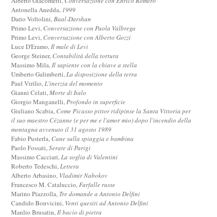
Alberto Giacometti,
Conversazione con Enrico Romero
Antonella Anedda,
1999
Dario Voltolini,
Baal-Darshan
Primo Levi,
Conversazione con Paola Valbrega
Primo Levi,
Conversazione con Alberto Gozzi
Luce D'Eramo,
Il male di Levi
George Steiner,
Contabilità della tortura
Massimo Mila,
Il sapiente con la chiave a stella
Umberto Galimberti,
La disposizione della terra
Paul Virilio,
L'inerzia del momento
Gianni Celati,
Morte di Italo
Giorgio Manganelli,
Profondo in superficie
Giuliano Scabia,
Come Picasso pittor ridipinse la Santa Vittoria per
il suo maestro Cézanne (e per me e l'amor mio) dopo l'incendio della
montagna avvenuto il 31 agosto 1989
Fabio Pusterla,
Cane sulla spiaggia e bambina
Paolo Fossati,
Serate di Parigi
Massimo Cacciari,
La soglia di Valentini
Roberto Tedeschi,
Lettera
Alberto Arbasino,
Vladimir Nabokov
Francesco M. Cataluccio,
Farfalle russe
Marino Piazzolla,
Tre domande a Antonio Delfini
Candido Bonvicini,
Venti quesiti ad Antonio Delfini
Manlio Brusatin,
Il bacio di pietra