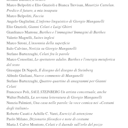
Marco Belpoliti e Elio Grazioli e Bianca Trevisan,
Maurizio Cattelan.
Predico il futuro, a mia insaputa
Marco Belpoliti,
Faccia
Angelo Guglielmi,
L'inferno linguistico di Giorgio Manganelli
Elio Grazioli,
Gianni Celati e Luigi Ghirri
Gianfranco Marrone,
Barthes e l'immagine/ Immagini di Barthes
Valerio Magrelli,
Suites inglesi
Marco Sironi,
L'insonnia della superficie
Italo Calvino,
Notizia su Giorgio Manganelli
Stefano Bartezzaghi,
Celati fra le parole
Marco Consolini,
Lo spettatore adulto. Barthes e l'energia metaforica
del testo
Giuseppe Di Napoli,
Il disegno del disegno di Steinberg
Alfredo Giuliani,
Nuovo commento di Manganelli
Stefano Bartezzaghi,
Quattro quartine di anagrammi per Gianni
Celati
Francesco Poli,
SAUL STEINBERG Un artista concettuale, anche
Walter Pedullà,
La sovrana letteratura di Giorgio Manganelli
Nunzia Palmieri,
Una casa nelle parole: la voce comica nei «Costumi
degli italiani»
Roberto Casati e Achille C. Varzi,
Esercizi di attenzione
Paolo Milano,
Dizionario filosofico e note di costume
Maria J. Calvo Montoro,
Celati e il duende sull’orlo del pozzo