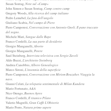
Susan Sontag,
Note sul «Camp»
John Simon e Susan Sontag,
Camp contro camp
Gregory Woods,
Alla ricerca del camp italiano
Pedro Lemebel,
La fata dell'angolo
Giuliano Scabia,
Nel campo di Piero
Piero Camporesi,
Conversazione con Antonio Gnoli. Il pane truccato
del sogno.
Michele Mari,
Sangue dalle Rape
Franco Cordelli,
La sua parte di desiderio
Giorgio Manganelli,
Aborto
Giorgio Manganelli,
Potere
Saul Steinberg,
Intervista televisiva con Sergio Zavoli
Aldo Buzzi,
L'architetto Steinberg
Andrea Canobbio,
Albero Genealogico
Marco Sironi,
L'insonnia della superficie
Piero Camporesi,
Conversazione con Miriem Bouzaher. Viaggia la
nave.
Gianni Celati,
La telepatia sentimentale di Milan Kundera
Mario Fortunato,
A&A
Nico Orengo,
Buenos Ayres
Franco Cordelli,
Il titanico Pilato
Valerio Magrelli,
Gran Caffè L'Obitorio
Mario Porro,
Natura primo sapere