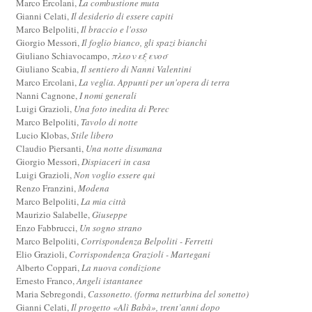
Marco Ercolani,
La combustione muta
Gianni Celati,
Il desiderio di essere capiti
Marco Belpoliti,
Il braccio e l'osso
Giorgio Messori,
Il foglio bianco, gli spazi bianchi
Giuliano Schiavocampo,
πλεον εξ ενοσ
Giuliano Scabia,
Il sentiero di Nanni Valentini
Marco Ercolani,
La veglia. Appunti per un'opera di terra
Nanni Cagnone,
I nomi generali
Luigi Grazioli,
Una foto inedita di Perec
Marco Belpoliti,
Tavolo di notte
Lucio Klobas,
Stile libero
Claudio Piersanti,
Una notte disumana
Giorgio Messori,
Dispiaceri in casa
Luigi Grazioli,
Non voglio essere qui
Renzo Franzini,
Modena
Marco Belpoliti,
La mia città
Maurizio Salabelle,
Giuseppe
Enzo Fabbrucci,
Un sogno strano
Marco Belpoliti,
Corrispondenza Belpoliti - Ferretti
Elio Grazioli,
Corrispondenza Grazioli - Martegani
Alberto Coppari,
La nuova condizione
Ernesto Franco,
Angeli istantanee
Maria Sebregondi,
Cassonetto. (forma netturbina del sonetto)
Gianni Celati,
Il progetto «Alì Babà», trent’anni dopo