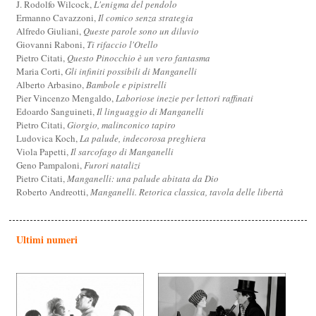
J. Rodolfo Wilcock,
L'enigma del pendolo
Ermanno Cavazzoni,
Il comico senza strategia
Alfredo Giuliani,
Queste parole sono un diluvio
Giovanni Raboni,
Ti rifaccio l'Otello
Pietro Citati,
Questo Pinocchio è un vero fantasma
Maria Corti,
Gli infiniti possibili di Manganelli
Alberto Arbasino,
Bambole e pipistrelli
Pier Vincenzo Mengaldo,
Laboriose inezie per lettori raffinati
Edoardo Sanguineti,
Il linguaggio di Manganelli
Pietro Citati,
Giorgio, malinconico tapiro
Ludovica Koch,
La palude, indecorosa preghiera
Viola Papetti,
Il sarcofago di Manganelli
Geno Pampaloni,
Furori natalizi
Pietro Citati,
Manganelli: una palude abitata da Dio
Roberto Andreotti,
Manganelli. Retorica classica, tavola delle libertà
Ultimi numeri