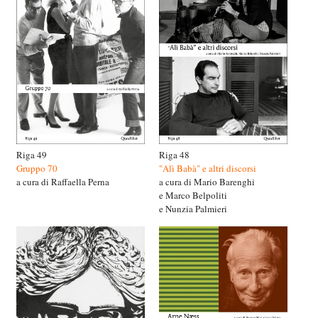
Riga 49
Riga 48
Gruppo 70
"Alì Babà" e altri discorsi
a cura di Raffaella Perna
a cura di Mario Barenghi
e Marco Belpoliti
e Nunzia Palmieri