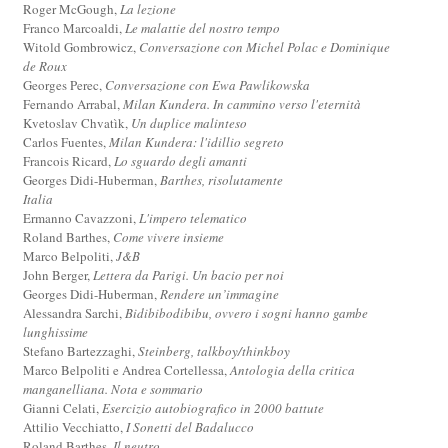
Roger McGough,
La lezione
Franco Marcoaldi,
Le malattie del nostro tempo
Witold Gombrowicz,
Conversazione con Michel Polac e Dominique
de Roux
Georges Perec,
Conversazione con Ewa Pawlikowska
Fernando Arrabal,
Milan Kundera. In cammino verso l'eternità
Kvetoslav Chvatìk,
Un duplice malinteso
Carlos Fuentes,
Milan Kundera: l'idillio segreto
Francois Ricard,
Lo sguardo degli amanti
Georges Didi-Huberman,
Barthes, risolutamente
Italia
Ermanno Cavazzoni,
L'impero telematico
Roland Barthes,
Come vivere insieme
Marco Belpoliti,
J&B
John Berger,
Lettera da Parigi. Un bacio per noi
Georges Didi-Huberman,
Rendere un’immagine
Alessandra Sarchi,
Bidibibodibibu, ovvero i sogni hanno gambe
lunghissime
Stefano Bartezzaghi,
Steinberg, talkboy/thinkboy
Marco Belpoliti e Andrea Cortellessa,
Antologia della critica
manganelliana. Nota e sommario
Gianni Celati,
Esercizio autobiografico in 2000 battute
Attilio Vecchiatto,
I Sonetti del Badalucco
Roland Barthes,
Il neutro