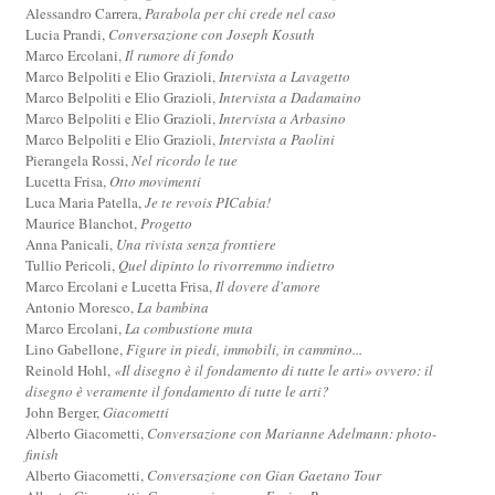
Alessandro Carrera,
Parabola per chi crede nel caso
Lucia Prandi,
Conversazione con Joseph Kosuth
Marco Ercolani,
Il rumore di fondo
Marco Belpoliti e Elio Grazioli,
Intervista a Lavagetto
Marco Belpoliti e Elio Grazioli,
Intervista a Dadamaino
Marco Belpoliti e Elio Grazioli,
Intervista a Arbasino
Marco Belpoliti e Elio Grazioli,
Intervista a Paolini
Pierangela Rossi,
Nel ricordo le tue
Lucetta Frisa,
Otto movimenti
Luca Maria Patella,
Je te revois PICabia!
Maurice Blanchot,
Progetto
Anna Panicali,
Una rivista senza frontiere
Tullio Pericoli,
Quel dipinto lo rivorremmo indietro
Marco Ercolani e Lucetta Frisa,
Il dovere d'amore
Antonio Moresco,
La bambina
Marco Ercolani,
La combustione muta
Lino Gabellone,
Figure in piedi, immobili, in cammino...
Reinold Hohl,
«Il disegno è il fondamento di tutte le arti» ovvero: il
disegno è veramente il fondamento di tutte le arti?
John Berger,
Giacometti
Alberto Giacometti,
Conversazione con Marianne Adelmann: photo-
finish
Alberto Giacometti,
Conversazione con Gian Gaetano Tour