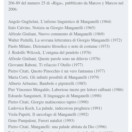
206-89 del numero 25 di «Riga», pubblicato da Marcos y Marcos nel
2006:
Angelo Guglielmi,
L’inferno linguistico di Manganelli
(1964)
Italo Calvino,
Notizia su Giorgio Manganelli
(1965)
Alfredo Giuliani,
Nuovo commento di Manganelli
(1969)
Walter Pedullà,
La sovrana letteratura di Giorgio Manganelli
(1972)
Paolo Milano,
Dizionario filosofico e note di costume
(1973)
J. Rodolfo Wilcock,
L’enigma del pendolo
(1976)
Alfredo Giuliani,
Queste parole sono un diluvio
(1976)
Giovanni Raboni,
Ti rifaccio l’Otello
(1977)
Pietro Citati,
Questo Pinocchio è un vero fantasma
(1977)
Maria Corti,
Gli infiniti possibili di Manganelli
(1979)
Alberto Arbasino,
Bambole e pipistrelli
(1985)
Pier Vincenzo Mengaldo,
Laboriose inezie per lettori raffinati
(1986)
Edoardo Sanguineti,
Il linguaggio di Manganelli
(1990)
Pietro Citati,
Giorgio malinconico tapiro
(1990)
Ludovica Koch,
La palude, indecorosa preghiera
(1991)
Viola Papetti,
Il sarcofago di Manganelli
(1992)
Geno Pampaloni,
Furori natalizi
(1993)
Pietro Citati,
Manganelli: una palude abitata da Dio
(1996)