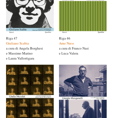
Riga 47
Riga 46
Giuliano Scabia
Arne Næss
a cura di Angela Borghesi
a cura di Franco Nasi
e Massimo Marino
e Luca Valera
e Laura Vallortigara