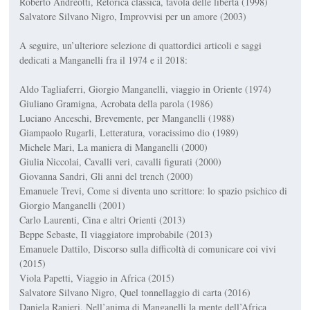
Roberto Andreotti,
Retorica classica, tavola delle libertà
(1998)
Salvatore Silvano Nigro,
Improvvisi per un amore
(2003)
A seguire, un’ulteriore selezione di quattordici articoli e saggi
dedicati a Manganelli fra il 1974 e il 2018:
Aldo Tagliaferri,
Giorgio Manganelli, viaggio in Oriente
(1974)
Giuliano Gramigna,
Acrobata della parola
(1986)
Luciano Anceschi,
Brevemente, per Manganelli
(1988)
Giampaolo Rugarli,
Letteratura, voracissimo dio
(1989)
Michele Mari,
La maniera di Manganelli
(2000)
Giulia Niccolai,
Cavalli veri, cavalli figurati
(2000)
Giovanna Sandri,
Gli anni del trench
(2000)
Emanuele Trevi,
Come si diventa uno scrittore: lo spazio psichico di
Giorgio Manganelli
(2001)
Carlo Laurenti,
Cina e altri Orienti
(2013)
Beppe Sebaste,
Il viaggiatore improbabile
(2013)
Emanuele Dattilo,
Discorso sulla difficoltà di comunicare coi vivi
(2015)
Viola Papetti,
Viaggio in Africa
(2015)
Salvatore Silvano Nigro,
Quel tonnellaggio di carta
(2016)
Daniela Ranieri,
Nell’anima di Manganelli la mente dell’Africa