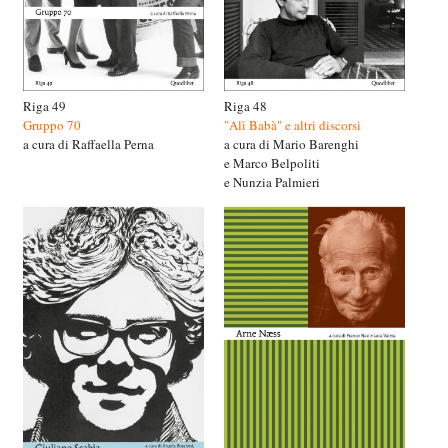
Riga 49
Riga 48
Gruppo 70
"Alì Babà" e altri discorsi
a cura di Raffaella Perna
a cura di Mario Barenghi
e Marco Belpoliti
e Nunzia Palmieri