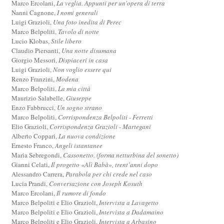
Marco Ercolani,
La veglia. Appunti per un'opera di terra
Nanni Cagnone,
I nomi generali
Luigi Grazioli,
Una foto inedita di Perec
Marco Belpoliti,
Tavolo di notte
Lucio Klobas,
Stile libero
Claudio Piersanti,
Una notte disumana
Giorgio Messori,
Dispiaceri in casa
Luigi Grazioli,
Non voglio essere qui
Renzo Franzini,
Modena
Marco Belpoliti,
La mia città
Maurizio Salabelle,
Giuseppe
Enzo Fabbrucci,
Un sogno strano
Marco Belpoliti,
Corrispondenza Belpoliti - Ferretti
Elio Grazioli,
Corrispondenza Grazioli - Martegani
Alberto Coppari,
La nuova condizione
Ernesto Franco,
Angeli istantanee
Maria Sebregondi,
Cassonetto. (forma netturbina del sonetto)
Gianni Celati,
Il progetto «Alì Babà», trent’anni dopo
Alessandro Carrera,
Parabola per chi crede nel caso
Lucia Prandi,
Conversazione con Joseph Kosuth
Marco Ercolani,
Il rumore di fondo
Marco Belpoliti e Elio Grazioli,
Intervista a Lavagetto
Marco Belpoliti e Elio Grazioli,
Intervista a Dadamaino
Marco Belpoliti e Elio Grazioli,
Intervista a Arbasino