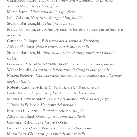
Valerio Magrelli,
Suites inglesi
Marco Sironi,
L'insonnia della superficie
Italo Calvino,
Notizia su Giorgio Manganelli
Stefano Bartezzaghi,
Celati fra le parole
Marco Consolini,
Lo spettatore adulto. Barthes e l'energia metaforica
del testo
Giuseppe Di Napoli,
Il disegno del disegno di Steinberg
Alfredo Giuliani,
Nuovo commento di Manganelli
Stefano Bartezzaghi,
Quattro quartine di anagrammi per Gianni
Celati
Francesco Poli,
SAUL STEINBERG Un artista concettuale, anche
Walter Pedullà,
La sovrana letteratura di Giorgio Manganelli
Nunzia Palmieri,
Una casa nelle parole: la voce comica nei «Costumi
degli italiani»
Roberto Casati e Achille C. Varzi,
Esercizi di attenzione
Paolo Milano,
Dizionario filosofico e note di costume
Maria J. Calvo Montoro,
Celati e il duende sull’orlo del pozzo
J. Rodolfo Wilcock,
L'enigma del pendolo
Ermanno Cavazzoni,
Il comico senza strategia
Alfredo Giuliani,
Queste parole sono un diluvio
Giovanni Raboni,
Ti rifaccio l'Otello
Pietro Citati,
Questo Pinocchio è un vero fantasma
Maria Corti,
Gli infiniti possibili di Manganelli