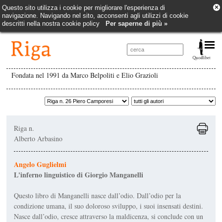
×
Questo sito utilizza i cookie per migliorare l'esperienza di
navigazione. Navigando nel sito, acconsenti agli utilizzi di cookie
descritti nella nostra cookie policy
Per saperne di più »
Fondata nel 1991 da Marco Belpoliti e Elio Grazioli
Riga n.
Alberto Arbasino
Angelo Guglielmi
L'inferno linguistico di Giorgio Manganelli
Questo libro di Manganelli nasce dall’odio. Dall’odio per la
condizione umana, il suo doloroso sviluppo, i suoi insensati de­stini.
Nasce dall’odio, cresce attraverso la maldicenza, si conclude con un