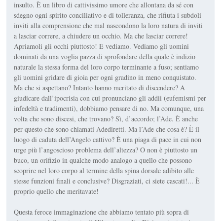
insulto. È un libro di cattivissimo umore che allontana da sé con
sdegno ogni spirito conciliativo e di tolleranza, che rifiuta i subdoli
inviti alla comprensione che mal nascondono la loro natura di inviti
a lasciar correre, a chiudere un occhio. Ma che lasciar correre!
Apriamoli gli occhi piuttosto! E vediamo. Vediamo gli uomini
dominati da una voglia pazza di sprofon­dare della quale è indizio
naturale la stessa forma del loro corpo terminante a fuso; sentiamo
gli uomini gridare di gioia per ogni gradino in meno conquistato.
Ma che si aspettano? Intanto hanno meritato di discendere? A
giudicare dall’ipocrisia con cui pronunciano gli addii (eufemismi per
infedeltà e tradi­menti), dobbiamo pensare di no. Ma comunque, una
volta che sono discesi, che trovano? Sì, d’accordo; l’Ade. È anche
per que­sto che sono chiamati Adediretti. Ma l’Ade che cosa è? È il
luogo di caduta dell’Angelo cattivo? È una piaga di pace in cui non
urge più l’angoscioso problema dell’altezza? O non è piuttosto un
buco, un orifizio in qualche modo analogo a quello che possono
scoprire nel loro corpo al termine della spina dorsal­e adibito alle
stesse funzioni finali e conclusive? Disgraziati, ci siete cascati!... È
proprio quello che meritavate!
Questa feroce immaginazione che abbiamo tentato più sopra di