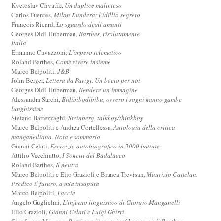
Kvetoslav Chvatìk,
Un duplice malinteso
Carlos Fuentes,
Milan Kundera: l'idillio segreto
Francois Ricard,
Lo sguardo degli amanti
Georges Didi-Huberman,
Barthes, risolutamente
Italia
Ermanno Cavazzoni,
L'impero telematico
Roland Barthes,
Come vivere insieme
Marco Belpoliti,
J&B
John Berger,
Lettera da Parigi. Un bacio per noi
Georges Didi-Huberman,
Rendere un’immagine
Alessandra Sarchi,
Bidibibodibibu, ovvero i sogni hanno gambe
lunghissime
Stefano Bartezzaghi,
Steinberg, talkboy/thinkboy
Marco Belpoliti e Andrea Cortellessa,
Antologia della critica
manganelliana. Nota e sommario
Gianni Celati,
Esercizio autobiografico in 2000 battute
Attilio Vecchiatto,
I Sonetti del Badalucco
Roland Barthes,
Il neutro
Marco Belpoliti e Elio Grazioli e Bianca Trevisan,
Maurizio Cattelan.
Predico il futuro, a mia insaputa
Marco Belpoliti,
Faccia
Angelo Guglielmi,
L'inferno linguistico di Giorgio Manganelli
Elio Grazioli,
Gianni Celati e Luigi Ghirri
Gianfranco Marrone,
Barthes e l'immagine/ Immagini di Barthes