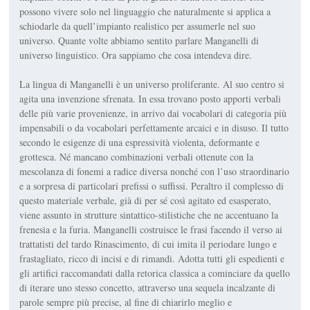
possono vivere solo nel linguaggio che naturalmente si applica a
schiodarle da quell’impianto realistico per assumerle nel suo
universo. Quante volte abbiamo sentito parlare Manganelli di
universo linguistico. Ora sappiamo che cosa intendeva dire.
La lingua di Manganelli è un universo proliferante. Al suo centro si
agita una invenzione sfrenata. In essa trovano posto apporti verbali
delle più varie provenienze, in arrivo dai vocabolari di categoria più
impensabili o da vocabolari perfettamente arcaici e in disuso. Il tutto
secondo le esigenze di una espressività violenta, deformante e
grottesca. Né mancano combinazioni verbali ottenute con la
mescolanza di fonemi a radice diversa nonché con l’uso straordinario
e a sorpresa di particolari prefissi o suffissi. Peraltro il complesso di
questo materiale verbale, già di per sé così agitato ed esasperato,
viene assunto in strut­ture sintattico-stilistiche che ne accentuano la
frenesia e la fu­ria. Manganelli costruisce le frasi facendo il verso ai
trattatisti del tardo Rinascimento, di cui imita il periodare lungo e
frasta­gliato, ricco di incisi e di rimandi. Adotta tutti gli espedienti e
gli artifici raccomandati dalla retorica classica a cominciare da quello
di iterare uno stesso concetto, attraverso una sequela incalzante di
parole sempre più precise, al fine di chiarirlo me­glio e