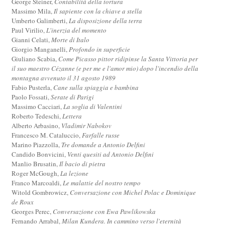
George Steiner,
Contabilità della tortura
Massimo Mila,
Il sapiente con la chiave a stella
Umberto Galimberti,
La disposizione della terra
Paul Virilio,
L'inerzia del momento
Gianni Celati,
Morte di Italo
Giorgio Manganelli,
Profondo in superficie
Giuliano Scabia,
Come Picasso pittor ridipinse la Santa Vittoria per
il suo maestro Cézanne (e per me e l'amor mio) dopo l'incendio della
montagna avvenuto il 31 agosto 1989
Fabio Pusterla,
Cane sulla spiaggia e bambina
Paolo Fossati,
Serate di Parigi
Massimo Cacciari,
La soglia di Valentini
Roberto Tedeschi,
Lettera
Alberto Arbasino,
Vladimir Nabokov
Francesco M. Cataluccio,
Farfalle russe
Marino Piazzolla,
Tre domande a Antonio Delfini
Candido Bonvicini,
Venti quesiti ad Antonio Delfini
Manlio Brusatin,
Il bacio di pietra
Roger McGough,
La lezione
Franco Marcoaldi,
Le malattie del nostro tempo
Witold Gombrowicz,
Conversazione con Michel Polac e Dominique
de Roux
Georges Perec,
Conversazione con Ewa Pawlikowska
Fernando Arrabal,
Milan Kundera. In cammino verso l'eternità