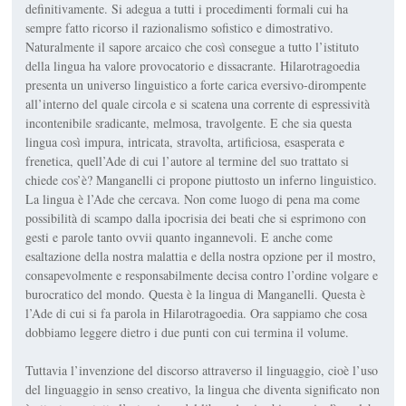
definitivamente. Si adegua a tutti i procedimenti formali cui ha
sempre fatto ricorso il razionalismo sofistico e dimostra­tivo.
Naturalmente il sapore arcaico che così consegue a tutto l’istituto
della lingua ha valore provocatorio e dissacrante.
Hila­rotragoedia
presenta un universo linguistico a forte carica eversivo-dirompente
all’interno del quale circola e si scatena una corrente di espressività
incontenibile sradicante, melmosa, tra­volgente. E che sia questa
lingua così impura, intricata, stravol­ta, artificiosa, esasperata e
frenetica, quell’Ade di cui l’autore al termine del suo trattato si
chiede cos’è? Manganelli ci propone piuttosto un inferno linguistico.
La lingua è l’Ade che cercava. Non come luogo di pena ma come
possibilità di scampo dalla ipocrisia dei beati che si esprimono con
gesti e parole tanto ovvii quanto ingannevoli. E anche come
esaltazione della nostra malattia e della nostra opzione per il mostro,
consapevol­mente e responsabilmente decisa contro l’ordine volgare e
buro­cratico del mondo. Questa è la lingua di Manganelli. Questa è
l’Ade di cui si fa parola in
Hilarotragoedia
. Ora sappiamo che cosa
dobbiamo leggere dietro i due punti con cui termina il vo­lume.
Tuttavia l’invenzione del discorso attraverso il linguaggio, cioè l’uso
del linguaggio in senso creativo, la lingua che diventa significato non