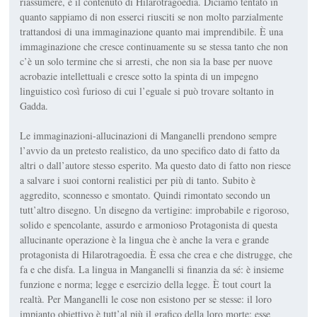
riassumere, è il contenuto di
Hilarotragoedia
. Diciamo tentato in
quanto sappiamo di non esserci riusciti se non molto parzialmente
trattandosi di una immaginazione quanto mai impren­dibile. È una
immaginazione che cresce continuamente su se stessa tanto che non
c’è un solo termine che si arresti, che non sia la base per nuove
acrobazie intellettuali e cresce sotto la spinta di un impegno
linguistico così furioso di cui l’eguale si può trovare soltanto in
Gadda.
Le immaginazioni-allucinazioni di Manganelli prendono sempre
l’avvio da un pretesto realistico, da uno specifico dato di fatto da
altri o dall’autore stesso esperito. Ma questo dato di fatto non riesce
a salvare i suoi contorni realistici per più di tanto. Subito è
aggredito, sconnesso e smontato. Quindi rimontato secondo un
tutt’altro disegno. Un disegno da vertigine: improbabile e rigoroso,
solido e spencolante, assurdo e armonioso Protagonista di questa
allucinante operazione è la lingua che è anche la vera e grande
protagonista di
Hilarotragoedia
. È essa che crea e che distrugge, che
fa e che disfa. La lingua in Manganelli si finanzia da sé: è insieme
funzione e norma; legge e esercizio della legge. È tout court la
realtà. Per Manganelli le cose non esistono per se stesse: il loro
impianto obiettivo è tutt’al più il grafico della loro morte: esse