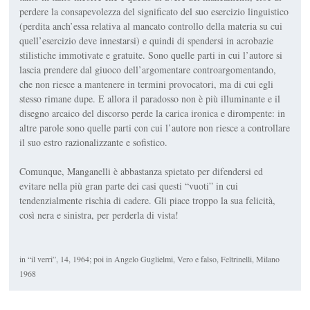
perdere la consapevolezza del significato del suo esercizio linguistico
(perdita anch’essa relativa al mancato controllo della materia su cui
quell’esercizio deve innestarsi) e quindi di spendersi in acrobazie
stilistiche immo­tivate e gratuite. Sono quelle parti in cui l’autore si
lascia pren­dere dal giuoco dell’argomentare controargomentando,
che non riesce a mantenere in termini provocatori, ma di cui egli
stesso rimane
dupe
. E allora il paradosso non è più illuminante e il
disegno arcaico del discorso perde la carica ironica e dirom­pente: in
altre parole sono quelle parti con cui l’autore non riesce a controllare
il suo estro razionalizzante e sofistico.
Comunque, Manganelli è abbastanza spietato per difendersi ed
evitare nella più gran parte dei casi questi “vuoti” in cui
tendenzialmente rischia di cadere. Gli piace troppo la sua felicità,
così nera e sinistra, per perderla di vista!
in “il verri”, 14, 1964; poi in Angelo Guglielmi,
Vero e falso
, Feltrinelli, Milano
1968