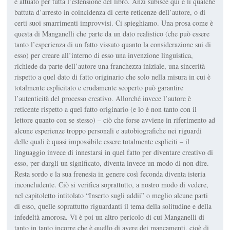
è attuato per tutta l’estensione del libro. Anzi subisce qui e lì qualche
battuta d’arresto in coincidenza di certe reticenze dell’autore, o di
certi suoi smarrimenti improvvisi. Ci spieghiamo. Una prosa come è
questa di Manganelli che parte da un dato realistico (che può essere
tanto l’esperienza di un fatto vissuto quanto la considerazione sui di
esso) per creare all’interno di esso una invenzione linguistica,
richiede da parte dell’autore una franchezza iniziale, una sincerità
rispetto a quel dato di fatto originario che solo nella misura in cui è
totalmente esplicitato e crudamente scoperto può garantire
l’autenticità del processo creativo. Allorché invece l’autore è
reticente rispetto a quel fatto originario (e lo è non tanto con il
lettore quanto con se stesso) – ciò che forse avviene in riferimento ad
alcune esperienze troppo personali e autobiografiche nei riguardi
delle quali è quasi impossibile essere totalmente espliciti – il
linguaggio invece di innestarsi in quel fatto per diventare creativo di
esso, per dargli un significato, diventa invece un modo di non dire.
Resta sordo e la sua frenesia in genere così feconda diventa iste­ria
inconcludente. Ciò si verifica soprattutto, a nostro modo di vedere,
nel capitoletto intitolato “Inserto sugli addii” o meglio alcune parti
di esso, quelle soprattutto riguardanti il tema della solitudine e della
infedeltà amorosa. Vi è poi un altro pericolo di cui Manganelli di
tanto in tanto incorre che è quello di avere dei mancamenti, cioè di