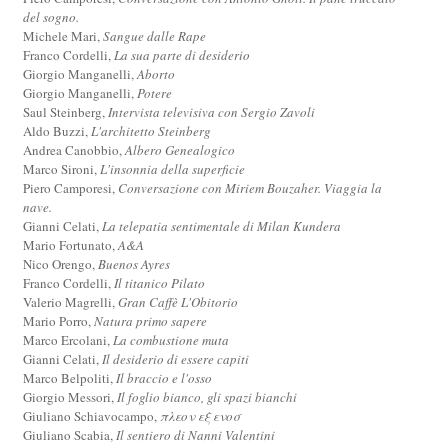
del sogno.
Michele Mari,
Sangue dalle Rape
Franco Cordelli,
La sua parte di desiderio
Giorgio Manganelli,
Aborto
Giorgio Manganelli,
Potere
Saul Steinberg,
Intervista televisiva con Sergio Zavoli
Aldo Buzzi,
L'architetto Steinberg
Andrea Canobbio,
Albero Genealogico
Marco Sironi,
L'insonnia della superficie
Piero Camporesi,
Conversazione con Miriem Bouzaher. Viaggia la
nave.
Gianni Celati,
La telepatia sentimentale di Milan Kundera
Mario Fortunato,
A&A
Nico Orengo,
Buenos Ayres
Franco Cordelli,
Il titanico Pilato
Valerio Magrelli,
Gran Caffè L'Obitorio
Mario Porro,
Natura primo sapere
Marco Ercolani,
La combustione muta
Gianni Celati,
Il desiderio di essere capiti
Marco Belpoliti,
Il braccio e l'osso
Giorgio Messori,
Il foglio bianco, gli spazi bianchi
Giuliano Schiavocampo,
πλεον εξ ενοσ
Giuliano Scabia,
Il sentiero di Nanni Valentini