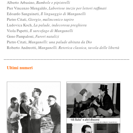
Alberto Arbasino,
Bambole e pipistrelli
Pier Vincenzo Mengaldo,
Laboriose inezie per lettori raffinati
Edoardo Sanguineti,
Il linguaggio di Manganelli
Pietro Citati,
Giorgio, malinconico tapiro
Ludovica Koch,
La palude, indecorosa preghiera
Viola Papetti,
Il sarcofago di Manganelli
Geno Pampaloni,
Furori natalizi
Pietro Citati,
Manganelli: una palude abitata da Dio
Roberto Andreotti,
Manganelli. Retorica classica, tavola delle libertà
Ultimi numeri