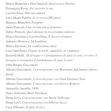
Marco Belpoliti e Elio Grazioli,
Intervista a Paolini
Pierangela Rossi,
Nel ricordo le tue
Lucetta Frisa,
Otto movimenti
Luca Maria Patella,
Je te revois PICabia!
Maurice Blanchot,
Progetto
Anna Panicali,
Una rivista senza frontiere
Tullio Pericoli,
Quel dipinto lo rivorremmo indietro
Marco Ercolani e Lucetta Frisa,
Il dovere d'amore
Antonio Moresco,
La bambina
Marco Ercolani,
La combustione muta
Lino Gabellone,
Figure in piedi, immobili, in cammino...
Reinold Hohl,
«Il disegno è il fondamento di tutte le arti» ovvero: il
disegno è veramente il fondamento di tutte le arti?
John Berger,
Giacometti
Alberto Giacometti,
Conversazione con Marianne Adelmann: photo-
finish
Alberto Giacometti,
Conversazione con Gian Gaetano Tour
Alberto Giacometti,
Conversazione con Enrico Romero
Antonella Anedda,
1999
Dario Voltolini,
Baal-Darshan
Primo Levi,
Conversazione con Paola Valbrega
Primo Levi,
Conversazione con Alberto Gozzi
Luce D'Eramo,
Il male di Levi