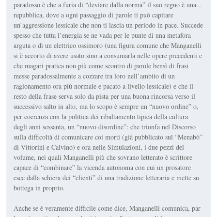
paradosso è che a furia di “deviare dalla norma” il suo regno è una...
repubblica, dove a ogni passaggio di parole ti può capitare
un’aggressione lessicale che non ti lascia un periodo in pace. Succede
spesso che tutta l’energia se ne vada per le punte di una metafora
arguta o di un elettrico ossimoro (una figura comune che Manganelli
si è accorto di avere usato sino a consu­marla nelle opere precedenti e
che magari pratica non più come scontro di parole bensì di frasi
messe paradossalmente a cozzare tra loro nell’am­bito di un
ragionamento ora più normale e pacato a livello lessicale) e che il
resto della frase serva solo da pista per una buona rincorsa verso il
successivo salto in alto, ma lo scopo è sempre un “nuovo ordine” o,
per coerenza con la politica dei ribaltamento tipica della cultura
degli anni sessanta, un “nuovo disordine”: che trionfa nel
Discorso
sulla diffi­coltà di comunicare coi morti
(già pubblicato sul “Menabò”
di Vittorini e Calvino) e ora nelle
Simulazioni
, i due pezzi del
volume, nei quali Manganelli più che sovrano letterato è scrittore
capace di “combinare” la vicenda autonoma con cui un prosatore
esce dalla schiera dei “clienti” di una tradizione letteraria e mette su
bottega in proprio.
Anche se è veramente difficile come dice, Manganelli comunica, par­