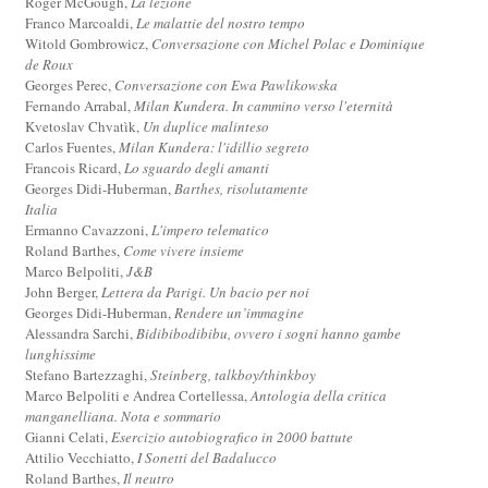
Roger McGough,
La lezione
Franco Marcoaldi,
Le malattie del nostro tempo
Witold Gombrowicz,
Conversazione con Michel Polac e Dominique
de Roux
Georges Perec,
Conversazione con Ewa Pawlikowska
Fernando Arrabal,
Milan Kundera. In cammino verso l'eternità
Kvetoslav Chvatìk,
Un duplice malinteso
Carlos Fuentes,
Milan Kundera: l'idillio segreto
Francois Ricard,
Lo sguardo degli amanti
Georges Didi-Huberman,
Barthes, risolutamente
Italia
Ermanno Cavazzoni,
L'impero telematico
Roland Barthes,
Come vivere insieme
Marco Belpoliti,
J&B
John Berger,
Lettera da Parigi. Un bacio per noi
Georges Didi-Huberman,
Rendere un’immagine
Alessandra Sarchi,
Bidibibodibibu, ovvero i sogni hanno gambe
lunghissime
Stefano Bartezzaghi,
Steinberg, talkboy/thinkboy
Marco Belpoliti e Andrea Cortellessa,
Antologia della critica
manganelliana. Nota e sommario
Gianni Celati,
Esercizio autobiografico in 2000 battute
Attilio Vecchiatto,
I Sonetti del Badalucco
Roland Barthes,
Il neutro