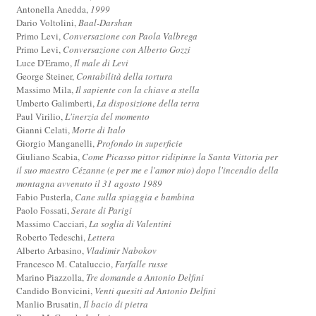
Antonella Anedda,
1999
Dario Voltolini,
Baal-Darshan
Primo Levi,
Conversazione con Paola Valbrega
Primo Levi,
Conversazione con Alberto Gozzi
Luce D'Eramo,
Il male di Levi
George Steiner,
Contabilità della tortura
Massimo Mila,
Il sapiente con la chiave a stella
Umberto Galimberti,
La disposizione della terra
Paul Virilio,
L'inerzia del momento
Gianni Celati,
Morte di Italo
Giorgio Manganelli,
Profondo in superficie
Giuliano Scabia,
Come Picasso pittor ridipinse la Santa Vittoria per
il suo maestro Cézanne (e per me e l'amor mio) dopo l'incendio della
montagna avvenuto il 31 agosto 1989
Fabio Pusterla,
Cane sulla spiaggia e bambina
Paolo Fossati,
Serate di Parigi
Massimo Cacciari,
La soglia di Valentini
Roberto Tedeschi,
Lettera
Alberto Arbasino,
Vladimir Nabokov
Francesco M. Cataluccio,
Farfalle russe
Marino Piazzolla,
Tre domande a Antonio Delfini
Candido Bonvicini,
Venti quesiti ad Antonio Delfini
Manlio Brusatin,
Il bacio di pietra