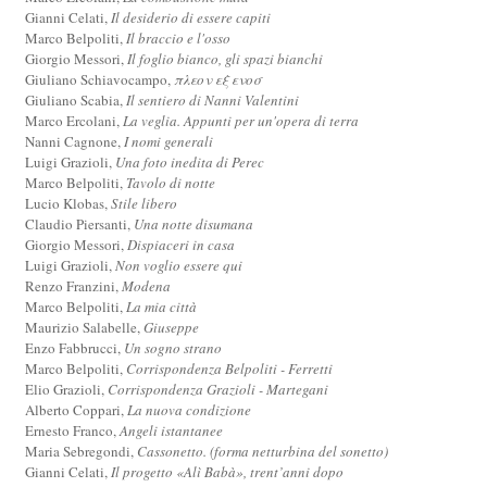
Gianni Celati,
Il desiderio di essere capiti
Marco Belpoliti,
Il braccio e l'osso
Giorgio Messori,
Il foglio bianco, gli spazi bianchi
Giuliano Schiavocampo,
πλεον εξ ενοσ
Giuliano Scabia,
Il sentiero di Nanni Valentini
Marco Ercolani,
La veglia. Appunti per un'opera di terra
Nanni Cagnone,
I nomi generali
Luigi Grazioli,
Una foto inedita di Perec
Marco Belpoliti,
Tavolo di notte
Lucio Klobas,
Stile libero
Claudio Piersanti,
Una notte disumana
Giorgio Messori,
Dispiaceri in casa
Luigi Grazioli,
Non voglio essere qui
Renzo Franzini,
Modena
Marco Belpoliti,
La mia città
Maurizio Salabelle,
Giuseppe
Enzo Fabbrucci,
Un sogno strano
Marco Belpoliti,
Corrispondenza Belpoliti - Ferretti
Elio Grazioli,
Corrispondenza Grazioli - Martegani
Alberto Coppari,
La nuova condizione
Ernesto Franco,
Angeli istantanee
Maria Sebregondi,
Cassonetto. (forma netturbina del sonetto)
Gianni Celati,
Il progetto «Alì Babà», trent’anni dopo