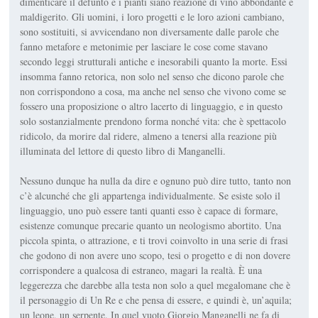
dimenticare il defunto e i pianti siano reazione di vino abbondante e
maldigerito. Gli uomini, i loro progetti e le loro azioni cambiano,
sono sostituiti, si avvicendano non diversamente dalle parole che
fanno metafore e metonimie per lasciare le cose come stavano
secondo leggi strutturali antiche e inesorabili quanto la morte. Essi
in­somma fanno retorica, non solo nel senso che dicono parole che
non corrispondono a cosa, ma anche nel senso che vivono come se
fossero una proposizione o altro lacerto di linguaggio, e in questo
solo sostanzial­mente prendono forma nonché vita: che è spettacolo
ridicolo, da morire dal ridere, almeno a tenersi alla reazione più
illuminata del lettore di questo libro di Manganelli.
Nessuno dunque ha nulla da dire e ognuno può dire tutto, tanto non
c’è alcunché che gli appartenga individualmente. Se esiste solo il
linguag­gio, uno può essere tanti quanti esso è capace di formare,
esistenze co­munque precarie quanto un neologismo abortito. Una
piccola spinta, o attrazione, e ti trovi coinvolto in una serie di frasi
che godono di non avere uno scopo, tesi o progetto e di non dovere
corrispondere a qual­cosa di estraneo, magari la realtà. È una
leggerezza che darebbe alla testa non solo a quel megalomane che è
il personaggio di
Un Re
e che pensa di essere, e quindi è, un’aquila;
un leone, un serpente. In quel vuoto Giorgio Manganelli ne fa di