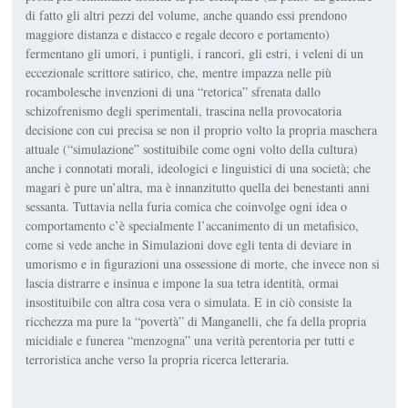
di fatto gli altri pezzi del volume, anche quando essi prendono
maggiore distanza e distacco e regale decoro e portamento)
fermentano gli umori, i puntigli, i rancori, gli estri, i veleni di un
ecce­zionale scrittore satirico, che, mentre impazza nelle più
rocambolesche in­venzioni di una “retorica” sfrenata dallo
schizofrenismo degli sperimen­tali, trascina nella provocatoria
decisione con cui precisa se non il proprio volto la propria maschera
attuale (“simulazione” sostituibile come ogni volto della cultura)
anche i connotati morali, ideologici e linguistici di una società; che
magari è pure un’altra, ma è innanzitutto quella dei bene­stanti anni
sessanta. Tuttavia nella furia comica che coinvolge ogni idea o
comportamento c’è specialmente l’accanimento di un metafisico,
come si vede anche in
Simulazioni
dove egli tenta di deviare in
umo­rismo e in figurazioni una ossessione di morte, che invece non si
lascia distrarre e insinua e impone la sua tetra identità, ormai
insostituibile con altra cosa vera o simulata. E in ciò consiste la
ricchezza ma pure la “povertà” di Manganelli, che fa della propria
micidiale e funerea “men­zogna” una verità perentoria per tutti e
terroristica anche verso la pro­pria ricerca letteraria.