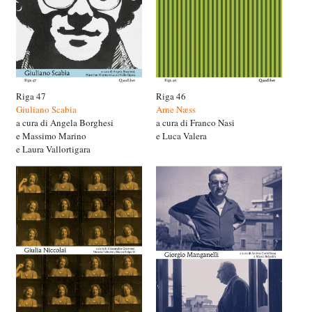
Riga 47
Riga 46
Giuliano Scabia
Arne Næss
a cura di Angela Borghesi
a cura di Franco Nasi
e Massimo Marino
e Luca Valera
e Laura Vallortigara