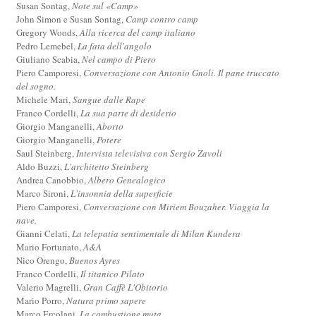
Susan Sontag,
Note sul «Camp»
John Simon e Susan Sontag,
Camp contro camp
Gregory Woods,
Alla ricerca del camp italiano
Pedro Lemebel,
La fata dell'angolo
Giuliano Scabia,
Nel campo di Piero
Piero Camporesi,
Conversazione con Antonio Gnoli. Il pane truccato
del sogno.
Michele Mari,
Sangue dalle Rape
Franco Cordelli,
La sua parte di desiderio
Giorgio Manganelli,
Aborto
Giorgio Manganelli,
Potere
Saul Steinberg,
Intervista televisiva con Sergio Zavoli
Aldo Buzzi,
L'architetto Steinberg
Andrea Canobbio,
Albero Genealogico
Marco Sironi,
L'insonnia della superficie
Piero Camporesi,
Conversazione con Miriem Bouzaher. Viaggia la
nave.
Gianni Celati,
La telepatia sentimentale di Milan Kundera
Mario Fortunato,
A&A
Nico Orengo,
Buenos Ayres
Franco Cordelli,
Il titanico Pilato
Valerio Magrelli,
Gran Caffè L'Obitorio
Mario Porro,
Natura primo sapere
Marco Ercolani,
La combustione muta