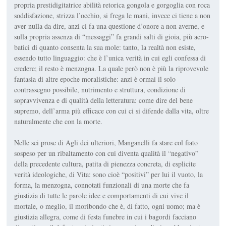
propria prestidigitatrice abilità retorica gongola e gorgoglia con roca
soddisfazione, strizza l’occhio, si frega le mani, invece ci tiene a non
aver nulla da dire, anzi ci fa una questione d’onore a non averne, e
sulla propria assenza di “messaggi” fa grandi salti di gioia, più acro­
batici di quanto consenta la sua mole: tanto, la realtà non esiste,
essendo tutto linguaggio: che è l’unica verità in cui egli confessa di
credere; il resto è menzogna. La quale però non è più la riprovevole
fantasia di altre epoche moralistiche: anzi è ormai il solo
contrassegno possibile, nutrimen­to e struttura, condizione di
sopravvivenza e di qualità della letteratura: come dire del bene
supremo, dell’arma più efficace con cui ci si difende dalla vita, oltre
naturalmente che con la morte.
Nelle sei prose di
Agli dei ulteriori
, Manganelli fa stare col fiato
sospeso per un ribaltamento con cui diventa qualità il “negativo”
della precedente cultura, patita di pienezza concreta, di esplicite
verità ideolo­giche, di Vita: sono cioè “positivi” per lui il vuoto, la
forma, la men­zogna, connotati funzionali di una morte che fa
giustizia di tutte le parole idee e comportamenti di cui vive il
mortale, o meglio, il moribondo che è, di fatto, ogni uomo; ma è
giustizia allegra, come di festa funebre in cui i bagordi facciano