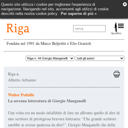
×
Questo sito utilizza i cookie per migliorare l'esperienza di
navigazione. Navigando nel sito, acconsenti agli utilizzi di cookie
descritti nella nostra cookie policy
Per saperne di più »
Fondata nel 1991 da Marco Belpoliti e Elio Grazioli
Riga n.
Alberto Arbasino
Walter Pedullà
La sovrana letteratura di Giorgio Manganelli
Una volta era un modo infallibile di fare un affronto quello di dire di
uno scrittore di prestigiosa bravura letteraria: “Che grande scrittore
sarebbe se avesse qualcosa da dire!”. Giorgio Manganelli che della