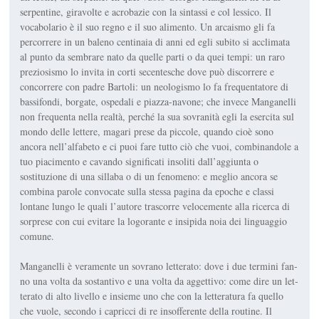
serpentine, giravolte e acrobazie con la sintassi e col lessico. Il
vocabolario è il suo regno e il suo alimento. Un arcaismo gli fa
percorrere in un baleno centinaia di anni ed egli subito si acclimata
al punto da sembrare nato da quelle parti o da quei tempi: un raro
preziosismo lo invita in corti secentesche dove può discor­rere e
concorrere con padre Bartoli: un neologismo lo fa frequentatore di
bassifondi, borgate, ospedali e piazza-navone; che invece Manganelli
non frequenta nella realtà, perché la sua sovranità egli la esercita sul
mondo delle lettere, magari prese da piccole, quando cioè sono
ancora nell’alfa­beto e ci puoi fare tutto ciò che vuoi, combinandole a
tuo piacimento e cavando significati insoliti dall’aggiunta o
sostituzione di una sillaba o di un fenomeno: e meglio ancora se
combina parole convocate sulla stessa pagina da epoche e classi
lontane lungo le quali l’autore trascorre velo­cemente alla ricerca di
sorprese con cui evitare la logorante e insipida noia dei linguaggio
comune.
Manganelli è veramente un sovrano letterato: dove i due termini fan­
no una volta da sostantivo e una volta da aggettivo: come dire un let­
terato di alto livello e insieme uno che con la letteratura fa quello
che vuole, secondo i capricci di re insofferente della routine. Il