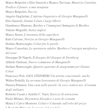
Marco Belpoliti e Elio Grazioli e Bianca Trevisan,
Maurizio Cattelan.
Predico il futuro, a mia insaputa
Marco Belpoliti,
Faccia
Angelo Guglielmi,
L'inferno linguistico di Giorgio Manganelli
Elio Grazioli,
Gianni Celati e Luigi Ghirri
Gianfranco Marrone,
Barthes e l'immagine/ Immagini di Barthes
Valerio Magrelli,
Suites inglesi
Marco Sironi,
L'insonnia della superficie
Italo Calvino,
Notizia su Giorgio Manganelli
Stefano Bartezzaghi,
Celati fra le parole
Marco Consolini,
Lo spettatore adulto. Barthes e l'energia metaforica
del testo
Giuseppe Di Napoli,
Il disegno del disegno di Steinberg
Alfredo Giuliani,
Nuovo commento di Manganelli
Stefano Bartezzaghi,
Quattro quartine di anagrammi per Gianni
Celati
Francesco Poli,
SAUL STEINBERG Un artista concettuale, anche
Walter Pedullà,
La sovrana letteratura di Giorgio Manganelli
Nunzia Palmieri,
Una casa nelle parole: la voce comica nei «Costumi
degli italiani»
Roberto Casati e Achille C. Varzi,
Esercizi di attenzione
Paolo Milano,
Dizionario filosofico e note di costume
Maria J. Calvo Montoro,
Celati e il duende sull’orlo del pozzo
J. Rodolfo Wilcock,
L'enigma del pendolo