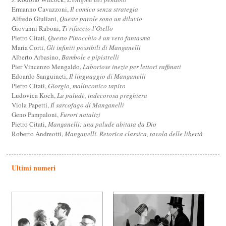
Ermanno Cavazzoni,
Il comico senza strategia
Alfredo Giuliani,
Queste parole sono un diluvio
Giovanni Raboni,
Ti rifaccio l'Otello
Pietro Citati,
Questo Pinocchio è un vero fantasma
Maria Corti,
Gli infiniti possibili di Manganelli
Alberto Arbasino,
Bambole e pipistrelli
Pier Vincenzo Mengaldo,
Laboriose inezie per lettori raffinati
Edoardo Sanguineti,
Il linguaggio di Manganelli
Pietro Citati,
Giorgio, malinconico tapiro
Ludovica Koch,
La palude, indecorosa preghiera
Viola Papetti,
Il sarcofago di Manganelli
Geno Pampaloni,
Furori natalizi
Pietro Citati,
Manganelli: una palude abitata da Dio
Roberto Andreotti,
Manganelli. Retorica classica, tavola delle libertà
Ultimi numeri