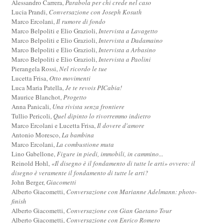
Alessandro Carrera,
Parabola per chi crede nel caso
Lucia Prandi,
Conversazione con Joseph Kosuth
Marco Ercolani,
Il rumore di fondo
Marco Belpoliti e Elio Grazioli,
Intervista a Lavagetto
Marco Belpoliti e Elio Grazioli,
Intervista a Dadamaino
Marco Belpoliti e Elio Grazioli,
Intervista a Arbasino
Marco Belpoliti e Elio Grazioli,
Intervista a Paolini
Pierangela Rossi,
Nel ricordo le tue
Lucetta Frisa,
Otto movimenti
Luca Maria Patella,
Je te revois PICabia!
Maurice Blanchot,
Progetto
Anna Panicali,
Una rivista senza frontiere
Tullio Pericoli,
Quel dipinto lo rivorremmo indietro
Marco Ercolani e Lucetta Frisa,
Il dovere d'amore
Antonio Moresco,
La bambina
Marco Ercolani,
La combustione muta
Lino Gabellone,
Figure in piedi, immobili, in cammino...
Reinold Hohl,
«Il disegno è il fondamento di tutte le arti» ovvero: il
disegno è veramente il fondamento di tutte le arti?
John Berger,
Giacometti
Alberto Giacometti,
Conversazione con Marianne Adelmann: photo-
finish
Alberto Giacometti,
Conversazione con Gian Gaetano Tour
Alberto Giacometti,
Conversazione con Enrico Romero