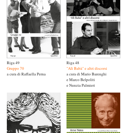
Riga 49
Riga 48
Gruppo 70
"Alì Babà" e altri discorsi
a cura di Raffaella Perna
a cura di Mario Barenghi
e Marco Belpoliti
e Nunzia Palmieri