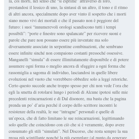
la, coi morti, nel senso che “si esprime” attraverso di loro,
prestandosi il lessico di uno, la sintassi di un altro, il tono e il ritmo
di altri ancora, specialmente dopo aver vinto il sospetto che i morti
siano meno vivi dei mortali e che il passato non è peggiore del
futuro: i suoi “innumerevoli orologi scandiscono tutti i tempi
possibili”: “porte e finestre sono spa­lancate” per ricevere suoni e
parole che pare non possano essere più inventate ma solo
diversamente associate in serpentine combinazioni, che sembrano
essere infinite sinché non compaiono costanti pressoché osses­sive.
Manganelli “simula” di essere illimitatamente disponibile e di po­tere
assumere ogni forma o meglio ancora di sfuggire a ogni forma che
rassomiglia a sagoma di individuo, lasciandosi in quelle libere
evoluzioni nel vuoto che vorrebbero obbedire solo a leggi retoriche.
Certo questo succede anche troppo spesso per chi non vede l’ora che
egli la smetta di rotolarsi lungo i periodi di
Alcune ipotesi sulle mie
precedenti reincar­nazioni
e di
Dal disonore
, ma basta che la pagina
prenda un po’ d’aria perché il corpo dello scrittore incontri le
resistenze della realtà, le sue “intragne” personali e quelle di
un’epoca, che di fatto limitano le sue reincarnazioni, legittimando
solo quelle che coincidono con ciò che si è veramente, dopo avere
consumato gli stili “simulati”. Nel
Discorso
, che resta sempre la sua
prosa più scintillante nonché la più esemplare (al punto da generare