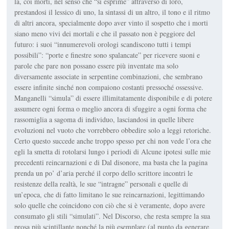
la, coi morti, nel senso che “si esprime” attraverso di loro,
prestandosi il lessico di uno, la sintassi di un altro, il tono e il ritmo
di altri ancora, specialmente dopo aver vinto il sospetto che i morti
siano meno vivi dei mortali e che il passato non è peggiore del
futuro: i suoi “innumerevoli orologi scandiscono tutti i tempi
possibili”: “porte e finestre sono spa­lancate” per ricevere suoni e
parole che pare non possano essere più inventate ma solo
diversamente associate in serpentine combinazioni, che sembrano
essere infinite sinché non compaiono costanti pressoché osses­sive.
Manganelli “simula” di essere illimitatamente disponibile e di po­tere
assumere ogni forma o meglio ancora di sfuggire a ogni forma che
rassomiglia a sagoma di individuo, lasciandosi in quelle libere
evoluzioni nel vuoto che vorrebbero obbedire solo a leggi retoriche.
Certo questo succede anche troppo spesso per chi non vede l’ora che
egli la smetta di rotolarsi lungo i periodi di
Alcune ipotesi sulle mie
precedenti reincar­nazioni
e di
Dal disonore
, ma basta che la pagina
prenda un po’ d’aria perché il corpo dello scrittore incontri le
resistenze della realtà, le sue “intragne” personali e quelle di
un’epoca, che di fatto limitano le sue reincarnazioni, legittimando
solo quelle che coincidono con ciò che si è veramente, dopo avere
consumato gli stili “simulati”. Nel
Discorso
, che resta sempre la sua
prosa più scintillante nonché la più esemplare (al punto da generare