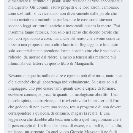
dimenticare il defunto e i pianti siano reazione di vino abbondante e
maldigerito. Gli uomini, i loro progetti e le loro azioni cambiano,
sono sostituiti, si avvicendano non diversamente dalle parole che
fanno metafore e metonimie per lasciare le cose come stavano
secondo leggi strutturali antiche e inesorabili quanto la morte. Essi
in­somma fanno retorica, non solo nel senso che dicono parole che
non corrispondono a cosa, ma anche nel senso che vivono come se
fossero una proposizione o altro lacerto di linguaggio, e in questo
solo sostanzial­mente prendono forma nonché vita: che è spettacolo
ridicolo, da morire dal ridere, almeno a tenersi alla reazione più
illuminata del lettore di questo libro di Manganelli.
Nessuno dunque ha nulla da dire e ognuno può dire tutto, tanto non
c’è alcunché che gli appartenga individualmente. Se esiste solo il
linguag­gio, uno può essere tanti quanti esso è capace di formare,
esistenze co­munque precarie quanto un neologismo abortito. Una
piccola spinta, o attrazione, e ti trovi coinvolto in una serie di frasi
che godono di non avere uno scopo, tesi o progetto e di non dovere
corrispondere a qual­cosa di estraneo, magari la realtà. È una
leggerezza che darebbe alla testa non solo a quel megalomane che è
il personaggio di
Un Re
e che pensa di essere, e quindi è, un’aquila;
un leone, un serpente. In quel vuoto Giorgio Manganelli ne fa di