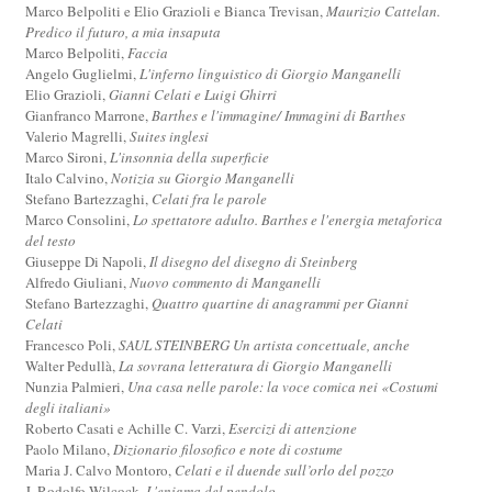
Marco Belpoliti e Elio Grazioli e Bianca Trevisan,
Maurizio Cattelan.
Predico il futuro, a mia insaputa
Marco Belpoliti,
Faccia
Angelo Guglielmi,
L'inferno linguistico di Giorgio Manganelli
Elio Grazioli,
Gianni Celati e Luigi Ghirri
Gianfranco Marrone,
Barthes e l'immagine/ Immagini di Barthes
Valerio Magrelli,
Suites inglesi
Marco Sironi,
L'insonnia della superficie
Italo Calvino,
Notizia su Giorgio Manganelli
Stefano Bartezzaghi,
Celati fra le parole
Marco Consolini,
Lo spettatore adulto. Barthes e l'energia metaforica
del testo
Giuseppe Di Napoli,
Il disegno del disegno di Steinberg
Alfredo Giuliani,
Nuovo commento di Manganelli
Stefano Bartezzaghi,
Quattro quartine di anagrammi per Gianni
Celati
Francesco Poli,
SAUL STEINBERG Un artista concettuale, anche
Walter Pedullà,
La sovrana letteratura di Giorgio Manganelli
Nunzia Palmieri,
Una casa nelle parole: la voce comica nei «Costumi
degli italiani»
Roberto Casati e Achille C. Varzi,
Esercizi di attenzione
Paolo Milano,
Dizionario filosofico e note di costume
Maria J. Calvo Montoro,
Celati e il duende sull’orlo del pozzo
J. Rodolfo Wilcock,
L'enigma del pendolo