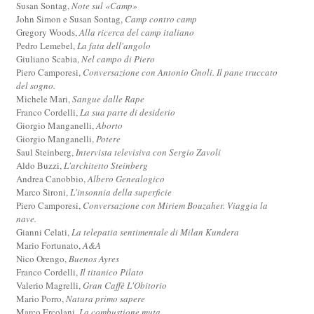
Susan Sontag,
Note sul «Camp»
John Simon e Susan Sontag,
Camp contro camp
Gregory Woods,
Alla ricerca del camp italiano
Pedro Lemebel,
La fata dell'angolo
Giuliano Scabia,
Nel campo di Piero
Piero Camporesi,
Conversazione con Antonio Gnoli. Il pane truccato
del sogno.
Michele Mari,
Sangue dalle Rape
Franco Cordelli,
La sua parte di desiderio
Giorgio Manganelli,
Aborto
Giorgio Manganelli,
Potere
Saul Steinberg,
Intervista televisiva con Sergio Zavoli
Aldo Buzzi,
L'architetto Steinberg
Andrea Canobbio,
Albero Genealogico
Marco Sironi,
L'insonnia della superficie
Piero Camporesi,
Conversazione con Miriem Bouzaher. Viaggia la
nave.
Gianni Celati,
La telepatia sentimentale di Milan Kundera
Mario Fortunato,
A&A
Nico Orengo,
Buenos Ayres
Franco Cordelli,
Il titanico Pilato
Valerio Magrelli,
Gran Caffè L'Obitorio
Mario Porro,
Natura primo sapere
Marco Ercolani,
La combustione muta