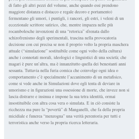
di fatto gli altri pezzi del volume, anche quando essi prendono
maggiore distanza e distacco e regale decoro e portamento)
fermentano gli umori, i puntigli, i rancori, gli estri, i veleni di un
ecce­zionale scrittore satirico, che, mentre impazza nelle più
rocambolesche in­venzioni di una “retorica” sfrenata dallo
schizofrenismo degli sperimen­tali, trascina nella provocatoria
decisione con cui precisa se non il proprio volto la propria maschera
attuale (“simulazione” sostituibile come ogni volto della cultura)
anche i connotati morali, ideologici e linguistici di una società; che
magari è pure un’altra, ma è innanzitutto quella dei bene­stanti anni
sessanta. Tuttavia nella furia comica che coinvolge ogni idea o
comportamento c’è specialmente l’accanimento di un metafisico,
come si vede anche in
Simulazioni
dove egli tenta di deviare in
umo­rismo e in figurazioni una ossessione di morte, che invece non si
lascia distrarre e insinua e impone la sua tetra identità, ormai
insostituibile con altra cosa vera o simulata. E in ciò consiste la
ricchezza ma pure la “povertà” di Manganelli, che fa della propria
micidiale e funerea “men­zogna” una verità perentoria per tutti e
terroristica anche verso la pro­pria ricerca letteraria.