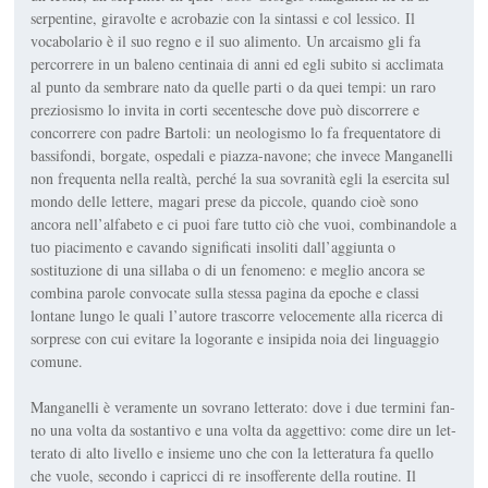
serpentine, giravolte e acrobazie con la sintassi e col lessico. Il
vocabolario è il suo regno e il suo alimento. Un arcaismo gli fa
percorrere in un baleno centinaia di anni ed egli subito si acclimata
al punto da sembrare nato da quelle parti o da quei tempi: un raro
preziosismo lo invita in corti secentesche dove può discor­rere e
concorrere con padre Bartoli: un neologismo lo fa frequentatore di
bassifondi, borgate, ospedali e piazza-navone; che invece Manganelli
non frequenta nella realtà, perché la sua sovranità egli la esercita sul
mondo delle lettere, magari prese da piccole, quando cioè sono
ancora nell’alfa­beto e ci puoi fare tutto ciò che vuoi, combinandole a
tuo piacimento e cavando significati insoliti dall’aggiunta o
sostituzione di una sillaba o di un fenomeno: e meglio ancora se
combina parole convocate sulla stessa pagina da epoche e classi
lontane lungo le quali l’autore trascorre velo­cemente alla ricerca di
sorprese con cui evitare la logorante e insipida noia dei linguaggio
comune.
Manganelli è veramente un sovrano letterato: dove i due termini fan­
no una volta da sostantivo e una volta da aggettivo: come dire un let­
terato di alto livello e insieme uno che con la letteratura fa quello
che vuole, secondo i capricci di re insofferente della routine. Il