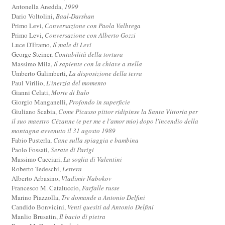
Antonella Anedda,
1999
Dario Voltolini,
Baal-Darshan
Primo Levi,
Conversazione con Paola Valbrega
Primo Levi,
Conversazione con Alberto Gozzi
Luce D'Eramo,
Il male di Levi
George Steiner,
Contabilità della tortura
Massimo Mila,
Il sapiente con la chiave a stella
Umberto Galimberti,
La disposizione della terra
Paul Virilio,
L'inerzia del momento
Gianni Celati,
Morte di Italo
Giorgio Manganelli,
Profondo in superficie
Giuliano Scabia,
Come Picasso pittor ridipinse la Santa Vittoria per
il suo maestro Cézanne (e per me e l'amor mio) dopo l'incendio della
montagna avvenuto il 31 agosto 1989
Fabio Pusterla,
Cane sulla spiaggia e bambina
Paolo Fossati,
Serate di Parigi
Massimo Cacciari,
La soglia di Valentini
Roberto Tedeschi,
Lettera
Alberto Arbasino,
Vladimir Nabokov
Francesco M. Cataluccio,
Farfalle russe
Marino Piazzolla,
Tre domande a Antonio Delfini
Candido Bonvicini,
Venti quesiti ad Antonio Delfini
Manlio Brusatin,
Il bacio di pietra