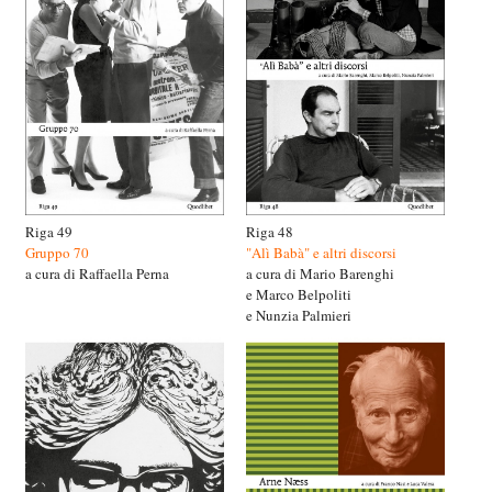
Riga 49
Riga 48
Gruppo 70
"Alì Babà" e altri discorsi
a cura di Raffaella Perna
a cura di Mario Barenghi
e Marco Belpoliti
e Nunzia Palmieri