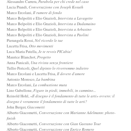
Alessandro Carrera,
Parabola per chi crede nel caso
Lucia Prandi,
Conversazione con Joseph Kosuth
Marco Ercolani,
Il rumore di fondo
Marco Belpoliti e Elio Grazioli,
Intervista a Lavagetto
Marco Belpoliti e Elio Grazioli,
Intervista a Dadamaino
Marco Belpoliti e Elio Grazioli,
Intervista a Arbasino
Marco Belpoliti e Elio Grazioli,
Intervista a Paolini
Pierangela Rossi,
Nel ricordo le tue
Lucetta Frisa,
Otto movimenti
Luca Maria Patella,
Je te revois PICabia!
Maurice Blanchot,
Progetto
Anna Panicali,
Una rivista senza frontiere
Tullio Pericoli,
Quel dipinto lo rivorremmo indietro
Marco Ercolani e Lucetta Frisa,
Il dovere d'amore
Antonio Moresco,
La bambina
Marco Ercolani,
La combustione muta
Lino Gabellone,
Figure in piedi, immobili, in cammino...
Reinold Hohl,
«Il disegno è il fondamento di tutte le arti» ovvero: il
disegno è veramente il fondamento di tutte le arti?
John Berger,
Giacometti
Alberto Giacometti,
Conversazione con Marianne Adelmann: photo-
finish
Alberto Giacometti,
Conversazione con Gian Gaetano Tour
Alberto Giacometti,
Conversazione con Enrico Romero