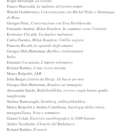
Roger McGough,
La lezione
Franco Marcoaldi,
Le malattie del nostro tempo
Witold Gombrowicz,
Conversazione con Michel Polac e Dominique
de Roux
Georges Perec,
Conversazione con Ewa Pawlikowska
Fernando Arrabal,
Milan Kundera. In cammino verso l'eternità
Kvetoslav Chvatìk,
Un duplice malinteso
Carlos Fuentes,
Milan Kundera: l'idillio segreto
Francois Ricard,
Lo sguardo degli amanti
Georges Didi-Huberman,
Barthes, risolutamente
Italia
Ermanno Cavazzoni,
L'impero telematico
Roland Barthes,
Come vivere insieme
Marco Belpoliti,
J&B
John Berger,
Lettera da Parigi. Un bacio per noi
Georges Didi-Huberman,
Rendere un’immagine
Alessandra Sarchi,
Bidibibodibibu, ovvero i sogni hanno gambe
lunghissime
Stefano Bartezzaghi,
Steinberg, talkboy/thinkboy
Marco Belpoliti e Andrea Cortellessa,
Antologia della critica
manganelliana. Nota e sommario
Gianni Celati,
Esercizio autobiografico in 2000 battute
Attilio Vecchiatto,
I Sonetti del Badalucco
Roland Barthes,
Il neutro