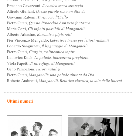
Ermanno Cavazzoni,
Il comico senza strategia
Alfredo Giuliani,
Queste parole sono un diluvio
Giovanni Raboni,
Ti rifaccio l'Otello
Pietro Citati,
Questo Pinocchio è un vero fantasma
Maria Corti,
Gli infiniti possibili di Manganelli
Alberto Arbasino,
Bambole e pipistrelli
Pier Vincenzo Mengaldo,
Laboriose inezie per lettori raffinati
Edoardo Sanguineti,
Il linguaggio di Manganelli
Pietro Citati,
Giorgio, malinconico tapiro
Ludovica Koch,
La palude, indecorosa preghiera
Viola Papetti,
Il sarcofago di Manganelli
Geno Pampaloni,
Furori natalizi
Pietro Citati,
Manganelli: una palude abitata da Dio
Roberto Andreotti,
Manganelli. Retorica classica, tavola delle libertà
Ultimi numeri