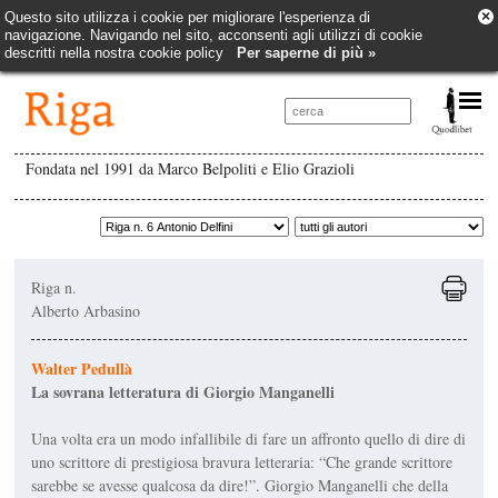
×
Questo sito utilizza i cookie per migliorare l'esperienza di
navigazione. Navigando nel sito, acconsenti agli utilizzi di cookie
descritti nella nostra cookie policy
Per saperne di più »
Fondata nel 1991 da Marco Belpoliti e Elio Grazioli
Riga n.
Alberto Arbasino
Walter Pedullà
La sovrana letteratura di Giorgio Manganelli
Una volta era un modo infallibile di fare un affronto quello di dire di
uno scrittore di prestigiosa bravura letteraria: “Che grande scrittore
sarebbe se avesse qualcosa da dire!”. Giorgio Manganelli che della