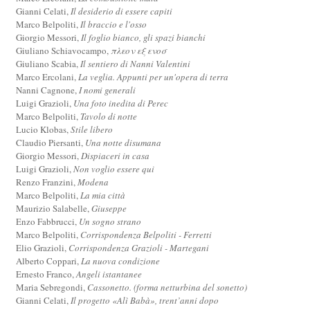
Gianni Celati,
Il desiderio di essere capiti
Marco Belpoliti,
Il braccio e l'osso
Giorgio Messori,
Il foglio bianco, gli spazi bianchi
Giuliano Schiavocampo,
πλεον εξ ενοσ
Giuliano Scabia,
Il sentiero di Nanni Valentini
Marco Ercolani,
La veglia. Appunti per un'opera di terra
Nanni Cagnone,
I nomi generali
Luigi Grazioli,
Una foto inedita di Perec
Marco Belpoliti,
Tavolo di notte
Lucio Klobas,
Stile libero
Claudio Piersanti,
Una notte disumana
Giorgio Messori,
Dispiaceri in casa
Luigi Grazioli,
Non voglio essere qui
Renzo Franzini,
Modena
Marco Belpoliti,
La mia città
Maurizio Salabelle,
Giuseppe
Enzo Fabbrucci,
Un sogno strano
Marco Belpoliti,
Corrispondenza Belpoliti - Ferretti
Elio Grazioli,
Corrispondenza Grazioli - Martegani
Alberto Coppari,
La nuova condizione
Ernesto Franco,
Angeli istantanee
Maria Sebregondi,
Cassonetto. (forma netturbina del sonetto)
Gianni Celati,
Il progetto «Alì Babà», trent’anni dopo