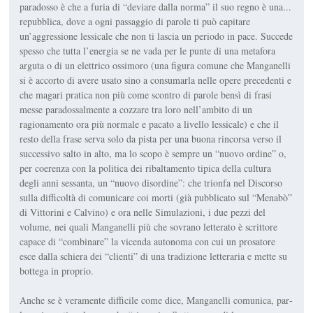
paradosso è che a furia di “deviare dalla norma” il suo regno è una...
repubblica, dove a ogni passaggio di parole ti può capitare
un’aggressione lessicale che non ti lascia un periodo in pace. Succede
spesso che tutta l’energia se ne vada per le punte di una metafora
arguta o di un elettrico ossimoro (una figura comune che Manganelli
si è accorto di avere usato sino a consu­marla nelle opere precedenti e
che magari pratica non più come scontro di parole bensì di frasi
messe paradossalmente a cozzare tra loro nell’am­bito di un
ragionamento ora più normale e pacato a livello lessicale) e che il
resto della frase serva solo da pista per una buona rincorsa verso il
successivo salto in alto, ma lo scopo è sempre un “nuovo ordine” o,
per coerenza con la politica dei ribaltamento tipica della cultura
degli anni sessanta, un “nuovo disordine”: che trionfa nel
Discorso
sulla diffi­coltà di comunicare coi morti
(già pubblicato sul “Menabò”
di Vittorini e Calvino) e ora nelle
Simulazioni
, i due pezzi del
volume, nei quali Manganelli più che sovrano letterato è scrittore
capace di “combinare” la vicenda autonoma con cui un prosatore
esce dalla schiera dei “clienti” di una tradizione letteraria e mette su
bottega in proprio.
Anche se è veramente difficile come dice, Manganelli comunica, par­