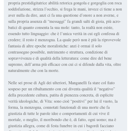
propria prestidigitatrice abilità retorica gongola e gorgoglia con roca
soddisfazione, strizza l’occhio, si frega le mani, invece ci tiene a non
aver nulla da dire, anzi ci fa una questione d’onore a non averne, e
sulla propria assenza di “messaggi” fa grandi salti di gioia, più acro­
batici di quanto consenta la sua mole: tanto, la realtà non esiste,
essendo tutto linguaggio: che è l’unica verità in cui egli confessa di
credere; il resto è menzogna. La quale però non è più la riprovevole
fantasia di altre epoche moralistiche: anzi è ormai il solo
contrassegno possibile, nutrimen­to e struttura, condizione di
sopravvivenza e di qualità della letteratura: come dire del bene
supremo, dell’arma più efficace con cui ci si difende dalla vita, oltre
naturalmente che con la morte.
Nelle sei prose di
Agli dei ulteriori
, Manganelli fa stare col fiato
sospeso per un ribaltamento con cui diventa qualità il “negativo”
della precedente cultura, patita di pienezza concreta, di esplicite
verità ideolo­giche, di Vita: sono cioè “positivi” per lui il vuoto, la
forma, la men­zogna, connotati funzionali di una morte che fa
giustizia di tutte le parole idee e comportamenti di cui vive il
mortale, o meglio, il moribondo che è, di fatto, ogni uomo; ma è
giustizia allegra, come di festa funebre in cui i bagordi facciano