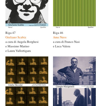
Riga 47
Riga 46
Giuliano Scabia
Arne Næss
a cura di Angela Borghesi
a cura di Franco Nasi
e Massimo Marino
e Luca Valera
e Laura Vallortigara