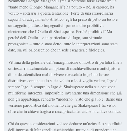
Nemmeno Giorgio Manganelli (ma si potrebbe forse azzardare un
“tanto meno Giorgio Manganelli”) ha potuto – né, si capisce, ha
voluto – sot­trarsi a questa tentazione. Forte di una straordinaria
capacità di adeguamento stilistico, egli ha preso di petto un testo e
un soggetto piuttosto impegnativi, per non dire proibitivi:
nientemeno che l’
Otello
di Shake­speare. Perché proibitivi? Ma
perché dell’
Otello
– e in particolare di Jago, suo virtuale
protagonista – tutto è stato detto, tutte le interpretazioni sono state
date, sia sul palcoscenico che in sede esegetica e filologica.
Vittima della gelosia e dell’emarginazione o mostro di perfidia fine a
se stessa, rina­scimentale campione di ma­chiavellismo o anticipatore
di un decadentistico mal di vivere rovesciato in gelido furore
distruttivo: comunque lo si sia voluto o lo si voglia vedere, Jago è
sempre Jago, è sempre lo Jago di Shakespeare nella sua equivoca
multiforme interezza; impossibile inventarne una di­mensione che già
non gli ap­partenga, renderlo “moderno” visto che già lo è, darne una
versione parodistica dal mo­mento che già Shakespeare l’ha visto,
oltre che in chiave tragica e raccapricciante, anche in chiave comica.
Chi da queste considerazioni volesse dedurre un’oziosità o superfluità
dell’impresa di Manganelli rischierebbe, tutta­via, di prendere una