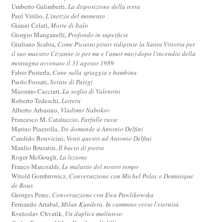
Umberto Galimberti,
La disposizione della terra
Paul Virilio,
L'inerzia del momento
Gianni Celati,
Morte di Italo
Giorgio Manganelli,
Profondo in superficie
Giuliano Scabia,
Come Picasso pittor ridipinse la Santa Vittoria per
il suo maestro Cézanne (e per me e l'amor mio) dopo l'incendio della
montagna avvenuto il 31 agosto 1989
Fabio Pusterla,
Cane sulla spiaggia e bambina
Paolo Fossati,
Serate di Parigi
Massimo Cacciari,
La soglia di Valentini
Roberto Tedeschi,
Lettera
Alberto Arbasino,
Vladimir Nabokov
Francesco M. Cataluccio,
Farfalle russe
Marino Piazzolla,
Tre domande a Antonio Delfini
Candido Bonvicini,
Venti quesiti ad Antonio Delfini
Manlio Brusatin,
Il bacio di pietra
Roger McGough,
La lezione
Franco Marcoaldi,
Le malattie del nostro tempo
Witold Gombrowicz,
Conversazione con Michel Polac e Dominique
de Roux
Georges Perec,
Conversazione con Ewa Pawlikowska
Fernando Arrabal,
Milan Kundera. In cammino verso l'eternità
Kvetoslav Chvatìk,
Un duplice malinteso