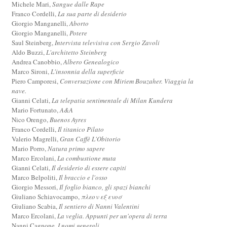
Michele Mari,
Sangue dalle Rape
Franco Cordelli,
La sua parte di desiderio
Giorgio Manganelli,
Aborto
Giorgio Manganelli,
Potere
Saul Steinberg,
Intervista televisiva con Sergio Zavoli
Aldo Buzzi,
L'architetto Steinberg
Andrea Canobbio,
Albero Genealogico
Marco Sironi,
L'insonnia della superficie
Piero Camporesi,
Conversazione con Miriem Bouzaher. Viaggia la
nave.
Gianni Celati,
La telepatia sentimentale di Milan Kundera
Mario Fortunato,
A&A
Nico Orengo,
Buenos Ayres
Franco Cordelli,
Il titanico Pilato
Valerio Magrelli,
Gran Caffè L'Obitorio
Mario Porro,
Natura primo sapere
Marco Ercolani,
La combustione muta
Gianni Celati,
Il desiderio di essere capiti
Marco Belpoliti,
Il braccio e l'osso
Giorgio Messori,
Il foglio bianco, gli spazi bianchi
Giuliano Schiavocampo,
πλεον εξ ενοσ
Giuliano Scabia,
Il sentiero di Nanni Valentini
Marco Ercolani,
La veglia. Appunti per un'opera di terra
Nanni Cagnone,
I nomi generali