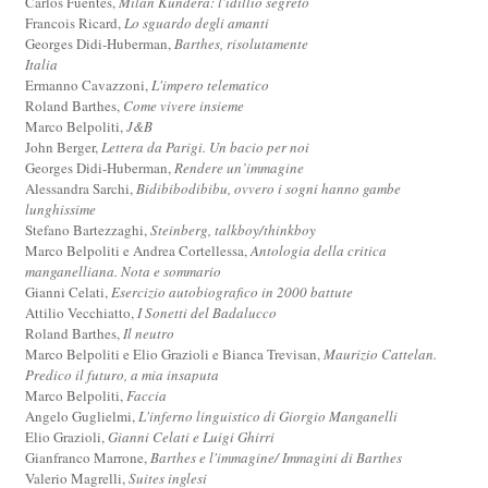
Carlos Fuentes,
Milan Kundera: l'idillio segreto
Francois Ricard,
Lo sguardo degli amanti
Georges Didi-Huberman,
Barthes, risolutamente
Italia
Ermanno Cavazzoni,
L'impero telematico
Roland Barthes,
Come vivere insieme
Marco Belpoliti,
J&B
John Berger,
Lettera da Parigi. Un bacio per noi
Georges Didi-Huberman,
Rendere un’immagine
Alessandra Sarchi,
Bidibibodibibu, ovvero i sogni hanno gambe
lunghissime
Stefano Bartezzaghi,
Steinberg, talkboy/thinkboy
Marco Belpoliti e Andrea Cortellessa,
Antologia della critica
manganelliana. Nota e sommario
Gianni Celati,
Esercizio autobiografico in 2000 battute
Attilio Vecchiatto,
I Sonetti del Badalucco
Roland Barthes,
Il neutro
Marco Belpoliti e Elio Grazioli e Bianca Trevisan,
Maurizio Cattelan.
Predico il futuro, a mia insaputa
Marco Belpoliti,
Faccia
Angelo Guglielmi,
L'inferno linguistico di Giorgio Manganelli
Elio Grazioli,
Gianni Celati e Luigi Ghirri
Gianfranco Marrone,
Barthes e l'immagine/ Immagini di Barthes
Valerio Magrelli,
Suites inglesi