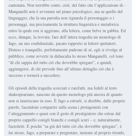
cantonata. Non terrebbe conto, cioè, del fatto che l’applicazione di ­
Manganelli non è avvenuta sul piano psicologico, ma su quello del
linguaggio; che la sua parodia non riguarda il personaggio o i
personaggi, ma precisamente la struttura linguistica e metaforica
entro la quale essi si aggirano, alla lettera, come belve in gabbia. Ed
ecco, dunque, la trovata: fare dell’intera tragedia un monologo di
Jago, un suo confidenziale, pacato rapporto ai lettori-spettatori.
Disteso e tranquillo, perfetta­mente padrone di sé, egli si rivolge al
pubblico, come avverte in didascalia lo stesso Manganelli, col tono
“di chi sappia del tutto ciò che dovrebbe spiegare”, e quindi,
aggiungerei, di chi prevede fino all’ultimo dettaglio ciò che è
successo e tornerà a succedere.
Gli episodi della tragedia scorciati e rarefatti, ma fedeli al testo
shakespeariano, nascono da questo monologo più ancora di quanto
non si inseriscano in esso. È Jago a estrarli, si direbbe, dalle proprie
parole, facendone comparire sulla scena i protagonisti con
l’atteggiamento e quasi con il gesto di prestigiatore che estrae dal
proprio cappello conigli bianchi e conigli scuri – e, naturalmente,
fazzoletti. E poiché “sa già del tutto ciò che dovrebbe spiegare”, è
lui stesso, Jago, a preparare e pregustare, insieme al proprio trionfo,