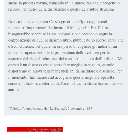
anche la propria rovina, riunendo in un unico, razionale progetto o
ri­cordo l’impulso della distruzio­ne e quello dell’autodistruzio­ne.
Non so fino a che punto
Cassio governa a Cipro
rappre­senti un
momento “importan­te” del lavoro di Manganelli. Fra l’altro,
bisognerebbe sapere se la sua composizione precede o segue la
composizione di quel bellissimo libro, pubblicato lo scorso anno, che
è
Sconclusio­ne
, nel quale mi era parso di cogliere gli indizi di un
notevole superamento della propensione dello scrittore per le
supreme delizie dell’elusione, del ma­scheramento e dell’artificio. Ma
questo è un discorso che si potrà fare meglio in seguito, quando
disporremo di nuovi testi manganelliani da meditare e discutere. Per
il momento, limitiamoci ad accogliere questa singolare operetta
come un’ul­teriore conferma dell’acrobati­ca, irridente bravura del suo
autore.
“Tuttolibri”, supplemento de “La Stampa”, 5 novembre 1977