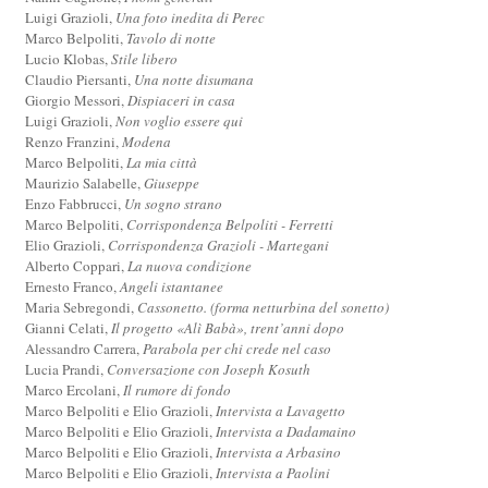
Luigi Grazioli,
Una foto inedita di Perec
Marco Belpoliti,
Tavolo di notte
Lucio Klobas,
Stile libero
Claudio Piersanti,
Una notte disumana
Giorgio Messori,
Dispiaceri in casa
Luigi Grazioli,
Non voglio essere qui
Renzo Franzini,
Modena
Marco Belpoliti,
La mia città
Maurizio Salabelle,
Giuseppe
Enzo Fabbrucci,
Un sogno strano
Marco Belpoliti,
Corrispondenza Belpoliti - Ferretti
Elio Grazioli,
Corrispondenza Grazioli - Martegani
Alberto Coppari,
La nuova condizione
Ernesto Franco,
Angeli istantanee
Maria Sebregondi,
Cassonetto. (forma netturbina del sonetto)
Gianni Celati,
Il progetto «Alì Babà», trent’anni dopo
Alessandro Carrera,
Parabola per chi crede nel caso
Lucia Prandi,
Conversazione con Joseph Kosuth
Marco Ercolani,
Il rumore di fondo
Marco Belpoliti e Elio Grazioli,
Intervista a Lavagetto
Marco Belpoliti e Elio Grazioli,
Intervista a Dadamaino
Marco Belpoliti e Elio Grazioli,
Intervista a Arbasino
Marco Belpoliti e Elio Grazioli,
Intervista a Paolini