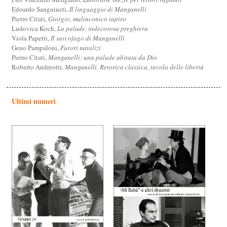
Edoardo Sanguineti,
Il linguaggio di Manganelli
Pietro Citati,
Giorgio, malinconico tapiro
Ludovica Koch,
La palude, indecorosa preghiera
Viola Papetti,
Il sarcofago di Manganelli
Geno Pampaloni,
Furori natalizi
Pietro Citati,
Manganelli: una palude abitata da Dio
Roberto Andreotti,
Manganelli. Retorica classica, tavola delle libertà
Ultimi numeri