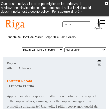
×
Questo sito utilizza i cookie per migliorare l'esperienza di
navigazione. Navigando nel sito, acconsenti agli utilizzi di cookie
descritti nella nostra cookie policy
Per saperne di più »
Fondata nel 1991 da Marco Belpoliti e Elio Grazioli
Riga n.
Alberto Arbasino
Giovanni Raboni
Ti rifaccio l'Otello
Appropriarsi di un capolavoro altrui, dominar­lo, ridurlo a specchio
della propria natura, a immagine della propria immagine: che
prospettiva affascinante! Una volta, i pittori copiavano i qua­dri dei