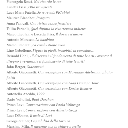
Pierangela Rossi,
Nel ricordo le tue
Lucetta Frisa,
Otto movimenti
Luca Maria Patella,
Je te revois PICabia!
Maurice Blanchot,
Progetto
Anna Panicali,
Una rivista senza frontiere
Tullio Pericoli,
Quel dipinto lo rivorremmo indietro
Marco Ercolani e Lucetta Frisa,
Il dovere d'amore
Antonio Moresco,
La bambina
Marco Ercolani,
La combustione muta
Lino Gabellone,
Figure in piedi, immobili, in cammino...
Reinold Hohl,
«Il disegno è il fondamento di tutte le arti» ovvero: il
disegno è veramente il fondamento di tutte le arti?
John Berger,
Giacometti
Alberto Giacometti,
Conversazione con Marianne Adelmann: photo-
finish
Alberto Giacometti,
Conversazione con Gian Gaetano Tour
Alberto Giacometti,
Conversazione con Enrico Romero
Antonella Anedda,
1999
Dario Voltolini,
Baal-Darshan
Primo Levi,
Conversazione con Paola Valbrega
Primo Levi,
Conversazione con Alberto Gozzi
Luce D'Eramo,
Il male di Levi
George Steiner,
Contabilità della tortura
Massimo Mila,
Il sapiente con la chiave a stella