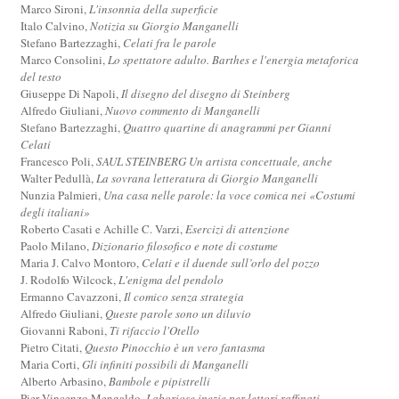
Marco Sironi,
L'insonnia della superficie
Italo Calvino,
Notizia su Giorgio Manganelli
Stefano Bartezzaghi,
Celati fra le parole
Marco Consolini,
Lo spettatore adulto. Barthes e l'energia metaforica
del testo
Giuseppe Di Napoli,
Il disegno del disegno di Steinberg
Alfredo Giuliani,
Nuovo commento di Manganelli
Stefano Bartezzaghi,
Quattro quartine di anagrammi per Gianni
Celati
Francesco Poli,
SAUL STEINBERG Un artista concettuale, anche
Walter Pedullà,
La sovrana letteratura di Giorgio Manganelli
Nunzia Palmieri,
Una casa nelle parole: la voce comica nei «Costumi
degli italiani»
Roberto Casati e Achille C. Varzi,
Esercizi di attenzione
Paolo Milano,
Dizionario filosofico e note di costume
Maria J. Calvo Montoro,
Celati e il duende sull’orlo del pozzo
J. Rodolfo Wilcock,
L'enigma del pendolo
Ermanno Cavazzoni,
Il comico senza strategia
Alfredo Giuliani,
Queste parole sono un diluvio
Giovanni Raboni,
Ti rifaccio l'Otello
Pietro Citati,
Questo Pinocchio è un vero fantasma
Maria Corti,
Gli infiniti possibili di Manganelli
Alberto Arbasino,
Bambole e pipistrelli
Pier Vincenzo Mengaldo,
Laboriose inezie per lettori raffinati