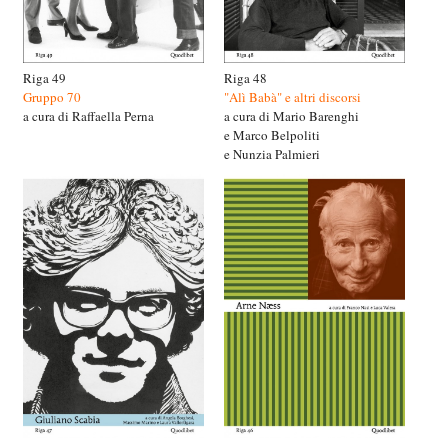
Riga 49
Riga 48
Gruppo 70
"Alì Babà" e altri discorsi
a cura di Raffaella Perna
a cura di Mario Barenghi
e Marco Belpoliti
e Nunzia Palmieri