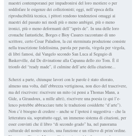
maestri contemporanei per impadronirsi del loro me­stiere o per
soddisfare le esi­genze dei collezionisti; oggi, nell’epoca della
riproducibilità tecnica, i pittori rendono ten­denziosi omaggi ai
maestri del passato nei modi più o meno ambigui, più o meno
ironici, più o meno deformanti dell’“après de”. In una delle loro
cronache fantastiche, Borges e Bioy Casares raccontano di uno
scrittore, certo Cesar Paladion, la cui sterminata produzione consiste
nella trascrizione fede­lissima, parola per parola, vir­gola per virgola,
di libri famosi, dal
Vangelo secondo San Luca
al
Segugio di
Baskerville,
dal
De divinatione
alla
Capanna dello zio Tom.
È il
trionfo del “ready made”, il culmine dell’arte della citazione...
Scherzi a parte, chiunque la­vori con le parole è stato sfio­rato,
almeno una volta, dall’ebbrezza vertiginosa, non dico del trascrivere,
ma del riscrivere: riscrivere un mito (si ­pensi a Thomas Mann, a
Gide, a Giraudoux, a mille altri), riscrivere una poesia (e qui l’e­
lenco potrebbe abbracciare tut­te le traduzioni cosiddette “d’arte”).
Non c’è bisogno di credere – anche se l’ipotesi è suggestiva – che la
letteratura sia, soprattutto oggi, un immenso sistema di citazioni, per
esser convinti che il libro “di secondo grado” ha, nel panorama
culturale del nostro secolo, una funzione e un rilievo di prim’ordine.