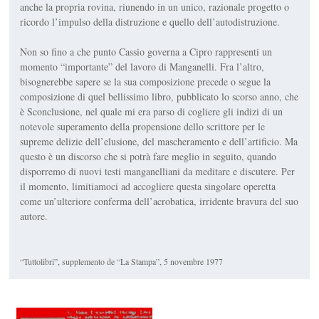
anche la propria rovina, riunendo in un unico, razionale progetto o
ri­cordo l’impulso della distruzio­ne e quello dell’autodistruzio­ne.
Non so fino a che punto
Cassio governa a Cipro
rappre­senti un
momento “importan­te” del lavoro di Manganelli. Fra l’altro,
bisognerebbe sapere se la sua composizione precede o segue la
composizione di quel bellissimo libro, pubblicato lo scorso anno, che
è
Sconclusio­ne
, nel quale mi era parso di cogliere gli indizi di un
notevole superamento della propensione dello scrittore per le
supreme delizie dell’elusione, del ma­scheramento e dell’artificio. Ma
questo è un discorso che si potrà fare meglio in seguito, quando
disporremo di nuovi testi manganelliani da meditare e discutere. Per
il momento, limitiamoci ad accogliere questa singolare operetta
come un’ul­teriore conferma dell’acrobati­ca, irridente bravura del suo
autore.
“Tuttolibri”, supplemento de “La Stampa”, 5 novembre 1977