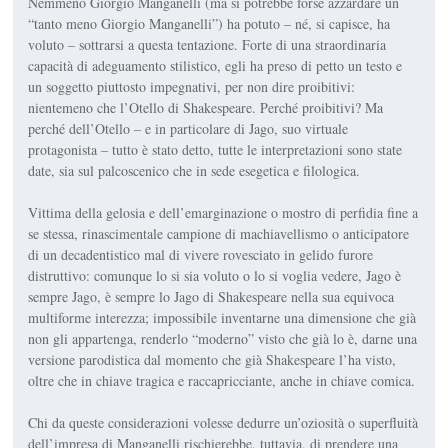
Nemmeno Giorgio Manganelli (ma si potrebbe forse azzardare un
“tanto meno Giorgio Manganelli”) ha potuto – né, si capisce, ha
voluto – sot­trarsi a questa tentazione. Forte di una straordinaria
capacità di adeguamento stilistico, egli ha preso di petto un testo e
un soggetto piuttosto impegnativi, per non dire proibitivi:
nientemeno che l’
Otello
di Shake­speare. Perché proibitivi? Ma
perché dell’
Otello
– e in particolare di Jago, suo virtuale
protagonista – tutto è stato detto, tutte le interpretazioni sono state
date, sia sul palcoscenico che in sede esegetica e filologica.
Vittima della gelosia e dell’emarginazione o mostro di perfidia fine a
se stessa, rina­scimentale campione di ma­chiavellismo o anticipatore
di un decadentistico mal di vivere rovesciato in gelido furore
distruttivo: comunque lo si sia voluto o lo si voglia vedere, Jago è
sempre Jago, è sempre lo Jago di Shakespeare nella sua equivoca
multiforme interezza; impossibile inventarne una di­mensione che già
non gli ap­partenga, renderlo “moderno” visto che già lo è, darne una
versione parodistica dal mo­mento che già Shakespeare l’ha visto,
oltre che in chiave tragica e raccapricciante, anche in chiave comica.
Chi da queste considerazioni volesse dedurre un’oziosità o superfluità
dell’impresa di Manganelli rischierebbe, tutta­via, di prendere una