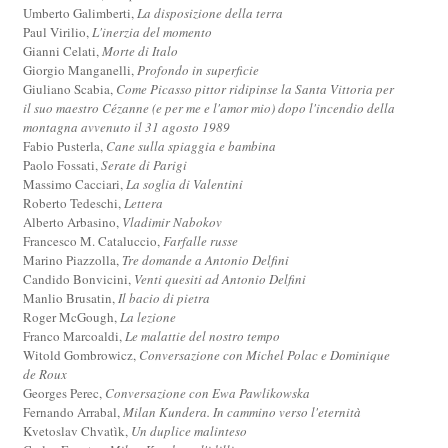
Umberto Galimberti,
La disposizione della terra
Paul Virilio,
L'inerzia del momento
Gianni Celati,
Morte di Italo
Giorgio Manganelli,
Profondo in superficie
Giuliano Scabia,
Come Picasso pittor ridipinse la Santa Vittoria per
il suo maestro Cézanne (e per me e l'amor mio) dopo l'incendio della
montagna avvenuto il 31 agosto 1989
Fabio Pusterla,
Cane sulla spiaggia e bambina
Paolo Fossati,
Serate di Parigi
Massimo Cacciari,
La soglia di Valentini
Roberto Tedeschi,
Lettera
Alberto Arbasino,
Vladimir Nabokov
Francesco M. Cataluccio,
Farfalle russe
Marino Piazzolla,
Tre domande a Antonio Delfini
Candido Bonvicini,
Venti quesiti ad Antonio Delfini
Manlio Brusatin,
Il bacio di pietra
Roger McGough,
La lezione
Franco Marcoaldi,
Le malattie del nostro tempo
Witold Gombrowicz,
Conversazione con Michel Polac e Dominique
de Roux
Georges Perec,
Conversazione con Ewa Pawlikowska
Fernando Arrabal,
Milan Kundera. In cammino verso l'eternità
Kvetoslav Chvatìk,
Un duplice malinteso