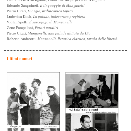
Edoardo Sanguineti,
Il linguaggio di Manganelli
Pietro Citati,
Giorgio, malinconico tapiro
Ludovica Koch,
La palude, indecorosa preghiera
Viola Papetti,
Il sarcofago di Manganelli
Geno Pampaloni,
Furori natalizi
Pietro Citati,
Manganelli: una palude abitata da Dio
Roberto Andreotti,
Manganelli. Retorica classica, tavola delle libertà
Ultimi numeri