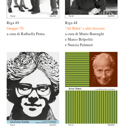
Riga 49
Riga 48
Gruppo 70
"Alì Babà" e altri discorsi
a cura di Raffaella Perna
a cura di Mario Barenghi
e Marco Belpoliti
e Nunzia Palmieri