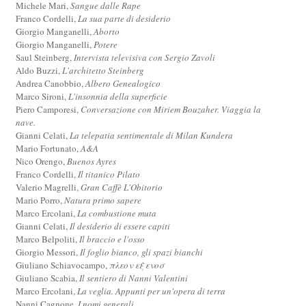
Michele Mari,
Sangue dalle Rape
Franco Cordelli,
La sua parte di desiderio
Giorgio Manganelli,
Aborto
Giorgio Manganelli,
Potere
Saul Steinberg,
Intervista televisiva con Sergio Zavoli
Aldo Buzzi,
L'architetto Steinberg
Andrea Canobbio,
Albero Genealogico
Marco Sironi,
L'insonnia della superficie
Piero Camporesi,
Conversazione con Miriem Bouzaher. Viaggia la
nave.
Gianni Celati,
La telepatia sentimentale di Milan Kundera
Mario Fortunato,
A&A
Nico Orengo,
Buenos Ayres
Franco Cordelli,
Il titanico Pilato
Valerio Magrelli,
Gran Caffè L'Obitorio
Mario Porro,
Natura primo sapere
Marco Ercolani,
La combustione muta
Gianni Celati,
Il desiderio di essere capiti
Marco Belpoliti,
Il braccio e l'osso
Giorgio Messori,
Il foglio bianco, gli spazi bianchi
Giuliano Schiavocampo,
πλεον εξ ενοσ
Giuliano Scabia,
Il sentiero di Nanni Valentini
Marco Ercolani,
La veglia. Appunti per un'opera di terra
Nanni Cagnone,
I nomi generali