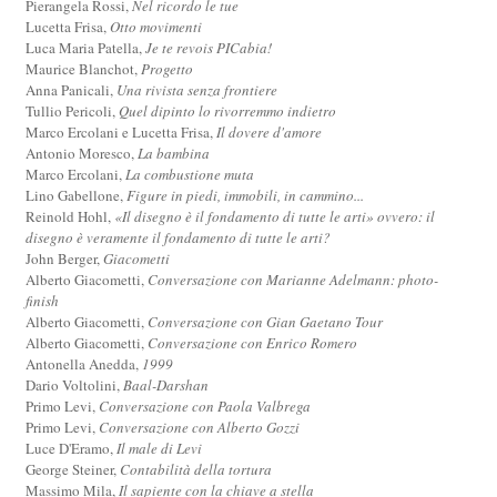
Pierangela Rossi,
Nel ricordo le tue
Lucetta Frisa,
Otto movimenti
Luca Maria Patella,
Je te revois PICabia!
Maurice Blanchot,
Progetto
Anna Panicali,
Una rivista senza frontiere
Tullio Pericoli,
Quel dipinto lo rivorremmo indietro
Marco Ercolani e Lucetta Frisa,
Il dovere d'amore
Antonio Moresco,
La bambina
Marco Ercolani,
La combustione muta
Lino Gabellone,
Figure in piedi, immobili, in cammino...
Reinold Hohl,
«Il disegno è il fondamento di tutte le arti» ovvero: il
disegno è veramente il fondamento di tutte le arti?
John Berger,
Giacometti
Alberto Giacometti,
Conversazione con Marianne Adelmann: photo-
finish
Alberto Giacometti,
Conversazione con Gian Gaetano Tour
Alberto Giacometti,
Conversazione con Enrico Romero
Antonella Anedda,
1999
Dario Voltolini,
Baal-Darshan
Primo Levi,
Conversazione con Paola Valbrega
Primo Levi,
Conversazione con Alberto Gozzi
Luce D'Eramo,
Il male di Levi
George Steiner,
Contabilità della tortura
Massimo Mila,
Il sapiente con la chiave a stella