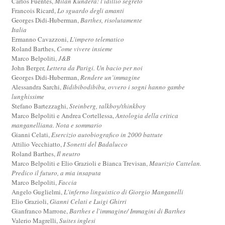
Carlos Fuentes,
Milan Kundera: l'idillio segreto
Francois Ricard,
Lo sguardo degli amanti
Georges Didi-Huberman,
Barthes, risolutamente
Italia
Ermanno Cavazzoni,
L'impero telematico
Roland Barthes,
Come vivere insieme
Marco Belpoliti,
J&B
John Berger,
Lettera da Parigi. Un bacio per noi
Georges Didi-Huberman,
Rendere un’immagine
Alessandra Sarchi,
Bidibibodibibu, ovvero i sogni hanno gambe
lunghissime
Stefano Bartezzaghi,
Steinberg, talkboy/thinkboy
Marco Belpoliti e Andrea Cortellessa,
Antologia della critica
manganelliana. Nota e sommario
Gianni Celati,
Esercizio autobiografico in 2000 battute
Attilio Vecchiatto,
I Sonetti del Badalucco
Roland Barthes,
Il neutro
Marco Belpoliti e Elio Grazioli e Bianca Trevisan,
Maurizio Cattelan.
Predico il futuro, a mia insaputa
Marco Belpoliti,
Faccia
Angelo Guglielmi,
L'inferno linguistico di Giorgio Manganelli
Elio Grazioli,
Gianni Celati e Luigi Ghirri
Gianfranco Marrone,
Barthes e l'immagine/ Immagini di Barthes
Valerio Magrelli,
Suites inglesi