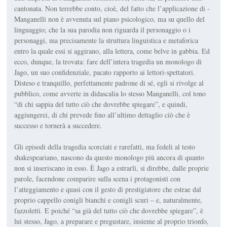
cantonata. Non terrebbe conto, cioè, del fatto che l’applicazione di ­
Manganelli non è avvenuta sul piano psicologico, ma su quello del
linguaggio; che la sua parodia non riguarda il personaggio o i
personaggi, ma precisamente la struttura linguistica e metaforica
entro la quale essi si aggirano, alla lettera, come belve in gabbia. Ed
ecco, dunque, la trovata: fare dell’intera tragedia un monologo di
Jago, un suo confidenziale, pacato rapporto ai lettori-spettatori.
Disteso e tranquillo, perfetta­mente padrone di sé, egli si rivolge al
pubblico, come avverte in didascalia lo stesso Manganelli, col tono
“di chi sappia del tutto ciò che dovrebbe spiegare”, e quindi,
aggiungerei, di chi prevede fino all’ultimo dettaglio ciò che è
successo e tornerà a succedere.
Gli episodi della tragedia scorciati e rarefatti, ma fedeli al testo
shakespeariano, nascono da questo monologo più ancora di quanto
non si inseriscano in esso. È Jago a estrarli, si direbbe, dalle proprie
parole, facendone comparire sulla scena i protagonisti con
l’atteggiamento e quasi con il gesto di prestigiatore che estrae dal
proprio cappello conigli bianchi e conigli scuri – e, naturalmente,
fazzoletti. E poiché “sa già del tutto ciò che dovrebbe spiegare”, è
lui stesso, Jago, a preparare e pregustare, insieme al proprio trionfo,