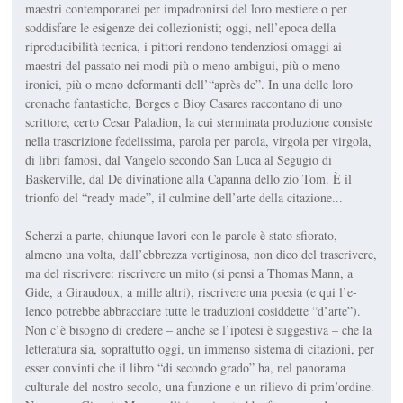
maestri contemporanei per impadronirsi del loro me­stiere o per
soddisfare le esi­genze dei collezionisti; oggi, nell’epoca della
riproducibilità tecnica, i pittori rendono ten­denziosi omaggi ai
maestri del passato nei modi più o meno ambigui, più o meno
ironici, più o meno deformanti dell’“après de”. In una delle loro
cronache fantastiche, Borges e Bioy Casares raccontano di uno
scrittore, certo Cesar Paladion, la cui sterminata produzione consiste
nella trascrizione fede­lissima, parola per parola, vir­gola per virgola,
di libri famosi, dal
Vangelo secondo San Luca
al
Segugio di
Baskerville,
dal
De divinatione
alla
Capanna dello zio Tom.
È il
trionfo del “ready made”, il culmine dell’arte della citazione...
Scherzi a parte, chiunque la­vori con le parole è stato sfio­rato,
almeno una volta, dall’ebbrezza vertiginosa, non dico del trascrivere,
ma del riscrivere: riscrivere un mito (si ­pensi a Thomas Mann, a
Gide, a Giraudoux, a mille altri), riscrivere una poesia (e qui l’e­
lenco potrebbe abbracciare tut­te le traduzioni cosiddette “d’arte”).
Non c’è bisogno di credere – anche se l’ipotesi è suggestiva – che la
letteratura sia, soprattutto oggi, un immenso sistema di citazioni, per
esser convinti che il libro “di secondo grado” ha, nel panorama
culturale del nostro secolo, una funzione e un rilievo di prim’ordine.