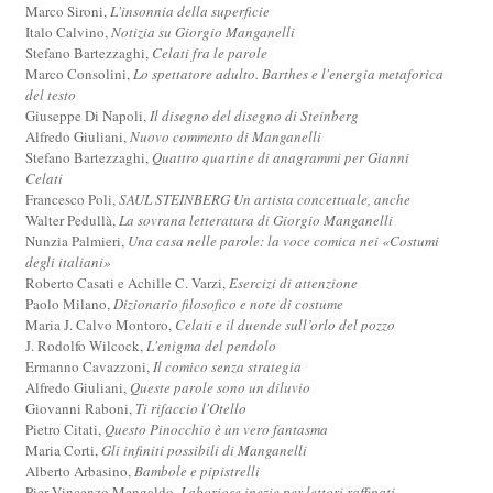
Marco Sironi,
L'insonnia della superficie
Italo Calvino,
Notizia su Giorgio Manganelli
Stefano Bartezzaghi,
Celati fra le parole
Marco Consolini,
Lo spettatore adulto. Barthes e l'energia metaforica
del testo
Giuseppe Di Napoli,
Il disegno del disegno di Steinberg
Alfredo Giuliani,
Nuovo commento di Manganelli
Stefano Bartezzaghi,
Quattro quartine di anagrammi per Gianni
Celati
Francesco Poli,
SAUL STEINBERG Un artista concettuale, anche
Walter Pedullà,
La sovrana letteratura di Giorgio Manganelli
Nunzia Palmieri,
Una casa nelle parole: la voce comica nei «Costumi
degli italiani»
Roberto Casati e Achille C. Varzi,
Esercizi di attenzione
Paolo Milano,
Dizionario filosofico e note di costume
Maria J. Calvo Montoro,
Celati e il duende sull’orlo del pozzo
J. Rodolfo Wilcock,
L'enigma del pendolo
Ermanno Cavazzoni,
Il comico senza strategia
Alfredo Giuliani,
Queste parole sono un diluvio
Giovanni Raboni,
Ti rifaccio l'Otello
Pietro Citati,
Questo Pinocchio è un vero fantasma
Maria Corti,
Gli infiniti possibili di Manganelli
Alberto Arbasino,
Bambole e pipistrelli
Pier Vincenzo Mengaldo,
Laboriose inezie per lettori raffinati