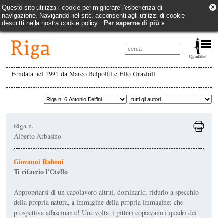
×
Questo sito utilizza i cookie per migliorare l'esperienza di
navigazione. Navigando nel sito, acconsenti agli utilizzi di cookie
descritti nella nostra cookie policy
Per saperne di più »
Fondata nel 1991 da Marco Belpoliti e Elio Grazioli
Riga n.
Alberto Arbasino
Giovanni Raboni
Ti rifaccio l'Otello
Appropriarsi di un capolavoro altrui, dominar­lo, ridurlo a specchio
della propria natura, a immagine della propria immagine: che
prospettiva affascinante! Una volta, i pittori copiavano i qua­dri dei