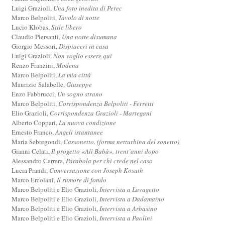
Luigi Grazioli,
Una foto inedita di Perec
Marco Belpoliti,
Tavolo di notte
Lucio Klobas,
Stile libero
Claudio Piersanti,
Una notte disumana
Giorgio Messori,
Dispiaceri in casa
Luigi Grazioli,
Non voglio essere qui
Renzo Franzini,
Modena
Marco Belpoliti,
La mia città
Maurizio Salabelle,
Giuseppe
Enzo Fabbrucci,
Un sogno strano
Marco Belpoliti,
Corrispondenza Belpoliti - Ferretti
Elio Grazioli,
Corrispondenza Grazioli - Martegani
Alberto Coppari,
La nuova condizione
Ernesto Franco,
Angeli istantanee
Maria Sebregondi,
Cassonetto. (forma netturbina del sonetto)
Gianni Celati,
Il progetto «Alì Babà», trent’anni dopo
Alessandro Carrera,
Parabola per chi crede nel caso
Lucia Prandi,
Conversazione con Joseph Kosuth
Marco Ercolani,
Il rumore di fondo
Marco Belpoliti e Elio Grazioli,
Intervista a Lavagetto
Marco Belpoliti e Elio Grazioli,
Intervista a Dadamaino
Marco Belpoliti e Elio Grazioli,
Intervista a Arbasino
Marco Belpoliti e Elio Grazioli,
Intervista a Paolini