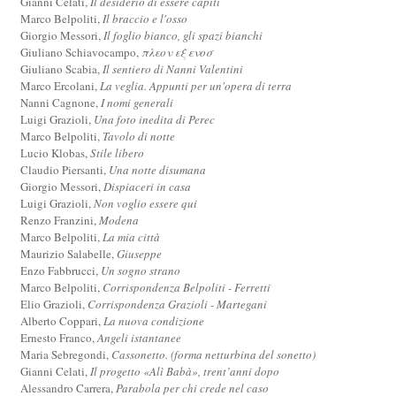
Gianni Celati,
Il desiderio di essere capiti
Marco Belpoliti,
Il braccio e l'osso
Giorgio Messori,
Il foglio bianco, gli spazi bianchi
Giuliano Schiavocampo,
πλεον εξ ενοσ
Giuliano Scabia,
Il sentiero di Nanni Valentini
Marco Ercolani,
La veglia. Appunti per un'opera di terra
Nanni Cagnone,
I nomi generali
Luigi Grazioli,
Una foto inedita di Perec
Marco Belpoliti,
Tavolo di notte
Lucio Klobas,
Stile libero
Claudio Piersanti,
Una notte disumana
Giorgio Messori,
Dispiaceri in casa
Luigi Grazioli,
Non voglio essere qui
Renzo Franzini,
Modena
Marco Belpoliti,
La mia città
Maurizio Salabelle,
Giuseppe
Enzo Fabbrucci,
Un sogno strano
Marco Belpoliti,
Corrispondenza Belpoliti - Ferretti
Elio Grazioli,
Corrispondenza Grazioli - Martegani
Alberto Coppari,
La nuova condizione
Ernesto Franco,
Angeli istantanee
Maria Sebregondi,
Cassonetto. (forma netturbina del sonetto)
Gianni Celati,
Il progetto «Alì Babà», trent’anni dopo
Alessandro Carrera,
Parabola per chi crede nel caso