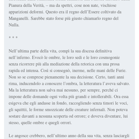
Pianura della Ve­rità, – ma da spettri, cose non nate, vischiose
apparizioni defor­mi. Questo era il regno dell’Esse­re coltivato da
Manganelli. Sareb­be stato forse più giusto chiamar­lo regno del
Nulla.
* * *
Nell’ultima parte della vita, compì la sua discesa definitiva
nell’inferno. Evocò le ombre, le loro sedi e le loro cosmogonie
senza ricorrere più alla mediazio­ne della retorica con una prosa
rapida ed intensa. Così si con­segnò, inerme, nelle mani delle Furie.
Non so se comprese piena­mente la sua decisione. Certo, tanti anni
rima, inducendolo a conoscere l’ombra, la letteratura l’aveva salvato.
Ma la letteratura non salva mai nessuno, per sem­pre, perché ci
impone delle do­mande ogni volta più grandi e in­tollerabili. Ora essa
esigeva che egli andasse in fondo, raccogliend­o senza timori le voci,
gli squittii, le forme smozzicate delle creatu­re infernali. Non poteva
sostare davanti a nessuna scoperta od orrore; e doveva diventare,
lui
stes­so
, quelle ombre e quegli orrori.
Le angosce crebbero, nell’ulti­mo anno della sua vita, senza la­sciargli