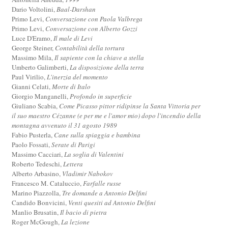
Dario Voltolini,
Baal-Darshan
Primo Levi,
Conversazione con Paola Valbrega
Primo Levi,
Conversazione con Alberto Gozzi
Luce D'Eramo,
Il male di Levi
George Steiner,
Contabilità della tortura
Massimo Mila,
Il sapiente con la chiave a stella
Umberto Galimberti,
La disposizione della terra
Paul Virilio,
L'inerzia del momento
Gianni Celati,
Morte di Italo
Giorgio Manganelli,
Profondo in superficie
Giuliano Scabia,
Come Picasso pittor ridipinse la Santa Vittoria per
il suo maestro Cézanne (e per me e l'amor mio) dopo l'incendio della
montagna avvenuto il 31 agosto 1989
Fabio Pusterla,
Cane sulla spiaggia e bambina
Paolo Fossati,
Serate di Parigi
Massimo Cacciari,
La soglia di Valentini
Roberto Tedeschi,
Lettera
Alberto Arbasino,
Vladimir Nabokov
Francesco M. Cataluccio,
Farfalle russe
Marino Piazzolla,
Tre domande a Antonio Delfini
Candido Bonvicini,
Venti quesiti ad Antonio Delfini
Manlio Brusatin,
Il bacio di pietra
Roger McGough,
La lezione