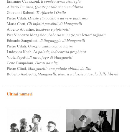
Ermanno Cavazzoni,
Il comico senza strategia
Alfredo Giuliani,
Queste parole sono un diluvio
Giovanni Raboni,
Ti rifaccio l'Otello
Pietro Citati,
Questo Pinocchio è un vero fantasma
Maria Corti,
Gli infiniti possibili di Manganelli
Alberto Arbasino,
Bambole e pipistrelli
Pier Vincenzo Mengaldo,
Laboriose inezie per lettori raffinati
Edoardo Sanguineti,
Il linguaggio di Manganelli
Pietro Citati,
Giorgio, malinconico tapiro
Ludovica Koch,
La palude, indecorosa preghiera
Viola Papetti,
Il sarcofago di Manganelli
Geno Pampaloni,
Furori natalizi
Pietro Citati,
Manganelli: una palude abitata da Dio
Roberto Andreotti,
Manganelli. Retorica classica, tavola delle libertà
Ultimi numeri