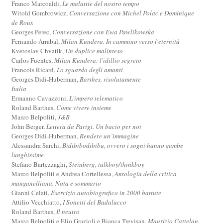
Franco Marcoaldi,
Le malattie del nostro tempo
Witold Gombrowicz,
Conversazione con Michel Polac e Dominique
de Roux
Georges Perec,
Conversazione con Ewa Pawlikowska
Fernando Arrabal,
Milan Kundera. In cammino verso l'eternità
Kvetoslav Chvatìk,
Un duplice malinteso
Carlos Fuentes,
Milan Kundera: l'idillio segreto
Francois Ricard,
Lo sguardo degli amanti
Georges Didi-Huberman,
Barthes, risolutamente
Italia
Ermanno Cavazzoni,
L'impero telematico
Roland Barthes,
Come vivere insieme
Marco Belpoliti,
J&B
John Berger,
Lettera da Parigi. Un bacio per noi
Georges Didi-Huberman,
Rendere un’immagine
Alessandra Sarchi,
Bidibibodibibu, ovvero i sogni hanno gambe
lunghissime
Stefano Bartezzaghi,
Steinberg, talkboy/thinkboy
Marco Belpoliti e Andrea Cortellessa,
Antologia della critica
manganelliana. Nota e sommario
Gianni Celati,
Esercizio autobiografico in 2000 battute
Attilio Vecchiatto,
I Sonetti del Badalucco
Roland Barthes,
Il neutro
Marco Belpoliti e Elio Grazioli e Bianca Trevisan,
Maurizio Cattelan.