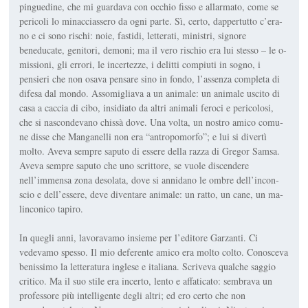
pinguedine, che mi guardava con occhio fisso e allarmato, come se
pericoli lo minacciassero da ogni parte. Sì, certo, dappertutto c’era­
no e ci sono rischi: noie, fastidi, letterati, ministri, signore
beneducate, genitori, demoni; ma il vero rischio era lui stesso – le o­
missioni, gli errori, le incertezze, i delitti compiuti in sogno, i
pensie­ri che non osava pensare sino in fondo, l’assenza completa di
dife­sa dal mondo. Assomigliava a un animale: un animale uscito di
casa a caccia di cibo, insidiato da altri animali feroci e pericolosi,
che si nascondevano chissà dove. Una volta, un nostro amico comu­
ne disse che Manganelli non era “antropomorfo”; e lui si divertì
molto. Aveva sempre saputo di es­sere della razza di Gregor Samsa.
Aveva sempre saputo che uno scrittore, se vuole discendere
nell’immensa zona desolata, dove si annidano le ombre dell’incon­
scio e dell’essere, deve diventare animale: un ratto, un cane, un ma­
linconico tapiro.
In quegli anni, lavoravamo insieme per l’editore Garzanti. Ci
vedevamo spesso. Il mio deferente amico era molto colto. Cono­sceva
benissimo la letteratura in­glese e italiana. Scriveva qualche saggio
critico. Ma il suo stile era incerto, lento e affaticato: sem­brava un
professore più intelli­gente degli altri; ed ero certo che non