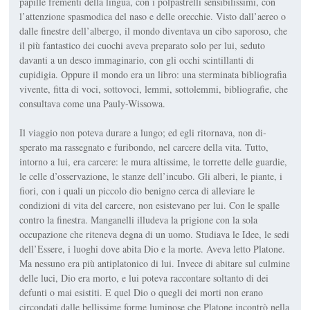
papille frementi della lingua, con i polpastrelli sensibi­lissimi, con
l’attenzione spasmo­dica del naso e delle orecchie. Vi­sto dall’aereo o
dalle finestre dell’albergo, il mondo diventava un cibo saporoso, che
il più fantasti­co dei cuochi aveva preparato solo per lui, seduto
davanti a un desco immaginario, con gli occhi scintillanti di
cupidigia. Oppure il mondo era un libro: una stermi­nata bibliografia
vivente, fitta di voci, sottovoci, lemmi, sottolem­mi, bibliografie, che
consultava come una Pauly-Wissowa.
Il viaggio non poteva durare a lungo; ed egli ritornava, non di­
sperato ma rassegnato e furibondo, nel carcere della vita. Tutto,
intorno a lui, era carcere: le mura altissime, le torrette delle guar­die,
le celle d’osservazione, le stanze dell’incubo. Gli alberi, le piante, i
fiori, con i quali un picco­lo dio benigno cerca di alleviare le
condizioni di vita del carcere, non esistevano per lui. Con le spalle
contro la finestra. Manga­nelli illudeva la prigione con la sola
occupazione che riteneva degna di un uomo. Studiava le Idee, le sedi
dell’Essere, i luoghi dove a­bita Dio e la morte. Aveva letto Platone.
Ma nessuno era più anti­platonico di lui. Invece di abitare sul culmine
delle luci, Dio era morto, e lui poteva raccontare soltanto di dei
defunti o mai esisti­ti. E quel Dio o quegli dei morti non erano
circondati dalle bellis­sime forme luminose che Platone incontrò nella