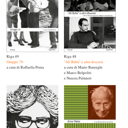
Riga 49
Riga 48
Gruppo 70
"Alì Babà" e altri discorsi
a cura di Raffaella Perna
a cura di Mario Barenghi
e Marco Belpoliti
e Nunzia Palmieri