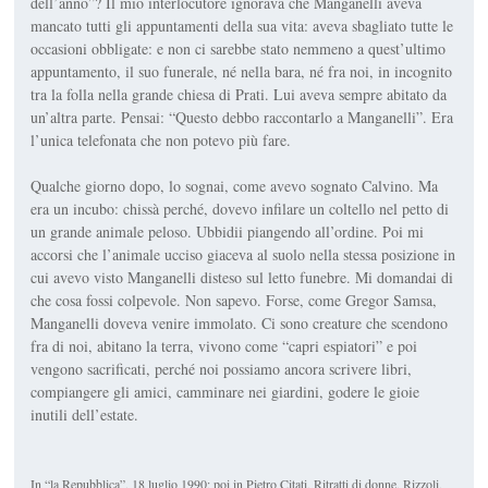
dell’anno”? Il mio interlocutore ignorava che Manganelli aveva
mancato tutti gli appuntamenti della sua vita: aveva sbagliato tutte le
occasioni obbligate: e non ci sarebbe stato nemmeno a quest’ultimo
appun­tamento, il suo funerale, né nella bara, né fra noi, in incognito
tra la folla nella grande chiesa di Prati. Lui aveva sempre abitato
da
un’altra parte
. Pensai: “Questo debbo raccontarlo a Manganelli”. Era
l’unica telefonata che non po­tevo più fare.
Qualche giorno dopo, lo so­gnai, come avevo sognato Calvino. Ma
era un incubo: chissà perché, dovevo infilare un coltel­lo nel petto di
un grande animale peloso. Ubbidii piangendo all’or­dine. Poi mi
accorsi che l’animale ucciso giaceva al suolo nella stes­sa posizione in
cui avevo visto Manganelli disteso sul letto fune­bre. Mi domandai di
che cosa fossi colpevole. Non sapevo. Forse, come Gregor Samsa,
Manganelli doveva venire immolato. Ci sono creature che scendono
fra di noi, abitano la terra, vivono come “ca­pri espiatori” e poi
vengono sacrificati, perché noi po­ssiamo an­cora scrivere libri,
compiangere gli amici, camminare nei giardi­ni, godere le gioie
inutili dell’estate.
In “la Repubblica”, 18 luglio 1990; poi in Pietro Citati,
Ritratti di donne
, Rizzoli,