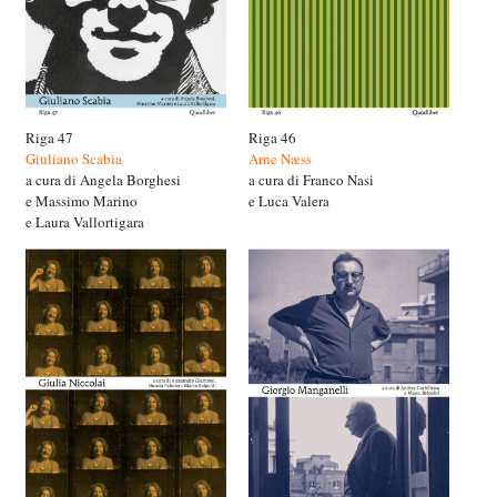
Riga 47
Riga 46
Giuliano Scabia
Arne Næss
a cura di Angela Borghesi
a cura di Franco Nasi
e Massimo Marino
e Luca Valera
e Laura Vallortigara