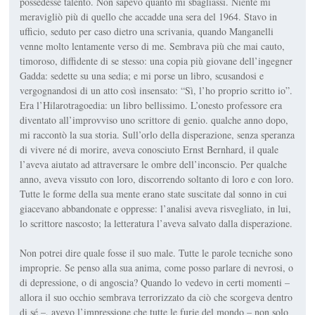
possedesse talento. Non sa­pevo quanto mi sbagliassi. Niente mi
meravigliò più di quello che accadde una sera del 1964. Stavo in
ufficio, seduto per caso dietro una scrivania, quando Manganel­li
venne molto lentamente verso di me. Sembrava più che mai cau­to,
timoroso, diffidente di se stes­so: una copia più giovane dell’in­gegner
Gadda: sedette su una sedia; e mi porse un libro, scusando­si e
vergognandosi di un atto così insensato: “Sì, l’ho proprio scritto io”.
Era l’
Hilarotragoedia
: un libro bellissimo. L’onesto pro­fessore era
diventato all’improv­viso uno scrittore di genio. qualche anno dopo,
mi raccontò la sua storia. Sull’orlo della dispera­zione, senza speranza
di vivere né di morire, aveva conosciuto Ernst Bernhard, il quale
l’aveva aiutato ad attraversare le ombre dell’inconscio. Per qualche
anno, aveva vissuto con loro, discorren­do soltanto di loro e con loro.
Tut­te le forme della sua mente erano state suscitate dal sonno in cui
giacevano abbandonate e oppresse: l’analisi aveva risvegliato, in lui,
lo scrittore nascosto; la lette­ratura l’aveva salvato dalla disperazione.
Non potrei dire quale fosse il suo male. Tutte le parole tecniche sono
improprie. Se penso alla sua anima, come posso parlare di ne­vrosi, o
di depressione, o di ango­scia? Quando lo vedevo in certi momenti –
allora il suo occhio sembrava terrorizzato da ciò che scorgeva dentro
di sé –, avevo l’impressione che tutte le furie del mondo – non solo