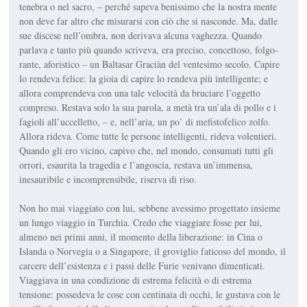
tenebra o nel sacro, – perché sapeva benissimo che la nostra mente
non deve far altro che misurarsi con ciò che si nasconde. Ma, dalle
sue discese nell’ombra, non deri­vava alcuna vaghezza. Quando
parlava e tanto più quando scrive­va, era preciso, concettoso, folgo­
rante, aforistico – un Baltasar Graciàn del ventesimo secolo. Capire
lo rendeva felice: la gioia di capire lo rendeva più intelli­gente; e
allora comprendeva con una tale velocità da bruciare l’oggetto
compreso. Restava solo la sua parola, a metà tra un’ala di pollo e i
fagioli all’uccelletto, – e, nell’aria, un po’ di mefistofelico zolfo.
Allora rideva. Come tutte le persone intelligenti, rideva vo­lentieri.
Quando gli ero vicino, capivo che, nel mondo, consuma­ti tutti gli
orrori, esaurita la trage­dia e l’angoscia, restava un’im­mensa,
inesauribile e incom­prensibile, riserva di riso.
Non ho mai viaggiato con lui, sebbene avessimo progettato in­sieme
un lungo viaggio in Tur­chia. Credo che viaggiare fosse per lui,
almeno nei primi anni, il momento della liberazione: in Cina o
Islanda o Norvegia o a Sin­gapore, il groviglio faticoso del mondo, il
carcere dell’esistenza e i passi delle Furie venivano di­menticati.
Viaggiava in una con­dizione di estrema felicità o di e­strema
tensione: possedeva le cose con centinaia di occhi, le gu­stava con le