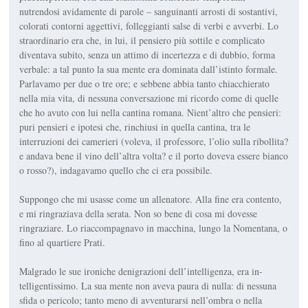
nutrendosi avidamente di parole – sanguinanti arrosti di sostantivi,
colorati contorni aggettivi, folleggianti salse di verbi e avverbi. Lo
straordinario era che, in lui, il pensiero più sottile e complicato
diventava subito, senza un attimo di incertezza e di dubbio, forma
verbale: a tal punto la sua mente era dominata dall’istinto formale.
Parlavamo per due o tre ore; e sebbene abbia tanto chiacchierato
nella mia vita, di nessuna conversazione mi ricor­do come di quelle
che ho avuto con lui nella cantina romana. Nient’altro che pensieri:
puri pensieri e ipotesi che, rinchiusi in quella cantina, tra le
interruzioni dei camerieri (voleva, il professore, l’olio sulla ribollita?
e andava bene il vino dell’altra volta? e il porto doveva essere bianco
o ros­so?), indagavamo quello che ci era possibile.
Suppongo che mi usasse come un allenatore. Alla fine era con­tento,
e mi ringraziava della sera­ta. Non so bene di cosa mi dovesse
ringraziare. Lo riaccompagnavo in macchina, lungo la Nomenta­na, o
fino al quartiere Prati.
Malgrado le sue ironiche deni­grazioni dell’intelligenza, era in­
telligentissimo. La sua mente non aveva paura di nulla: di nessuna
sfida o pericolo; tanto meno di av­venturarsi nell’ombra o nella