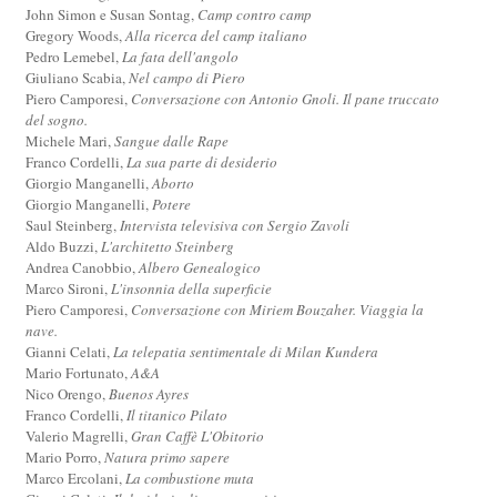
John Simon e Susan Sontag,
Camp contro camp
Gregory Woods,
Alla ricerca del camp italiano
Pedro Lemebel,
La fata dell'angolo
Giuliano Scabia,
Nel campo di Piero
Piero Camporesi,
Conversazione con Antonio Gnoli. Il pane truccato
del sogno.
Michele Mari,
Sangue dalle Rape
Franco Cordelli,
La sua parte di desiderio
Giorgio Manganelli,
Aborto
Giorgio Manganelli,
Potere
Saul Steinberg,
Intervista televisiva con Sergio Zavoli
Aldo Buzzi,
L'architetto Steinberg
Andrea Canobbio,
Albero Genealogico
Marco Sironi,
L'insonnia della superficie
Piero Camporesi,
Conversazione con Miriem Bouzaher. Viaggia la
nave.
Gianni Celati,
La telepatia sentimentale di Milan Kundera
Mario Fortunato,
A&A
Nico Orengo,
Buenos Ayres
Franco Cordelli,
Il titanico Pilato
Valerio Magrelli,
Gran Caffè L'Obitorio
Mario Porro,
Natura primo sapere
Marco Ercolani,
La combustione muta