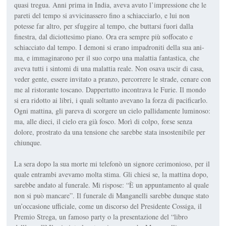
quasi tregua. Anni prima in India, aveva avuto l’impressio­ne che le
pareti del tempo si avvi­cinassero fino a schiacciarlo, e lui non
potesse far altro, per sfuggire al tempo, che buttarsi fuori dalla
finestra, dal diciottesimo piano. Ora era sempre più soffocato e
schiacciato dal tempo. I demoni si erano impadroniti della sua ani­
ma, e immaginarono per il suo corpo una malattia fantastica, che
aveva tutti i sintomi di una malattia reale. Non osava uscir di casa,
veder gente, essere invitato a pranzo, percorrere le strade, ce­nare con
me al ristorante toscano. Dappertutto incontrava le Fu­rie. Il mondo
si era ridotto ai libri, i quali soltanto avevano la forza di pacificarlo.
Ogni mattina, gli pa­reva di scorgere un cielo pallidamente luminoso:
ma, alle dieci, il cielo era già fosco. Morì di colpo, forse senza
dolore, prostrato da una tensione che sarebbe stata in­sostenibile per
chiunque.
La sera dopo la sua morte mi te­lefonò un signore cerimonioso, per il
quale entrambi avevamo molta stima. Gli chiesi se, la matti­na dopo,
sarebbe andato al fune­rale. Mi rispose: “È un appuntamento al quale
non si può manca­re”. Il funerale di Manganelli sa­rebbe dunque stato
un’occasione ufficiale, come un discorso del Presidente Cossiga, il
Premio Strega, un famoso
party
o la pre­sentazione del “libro