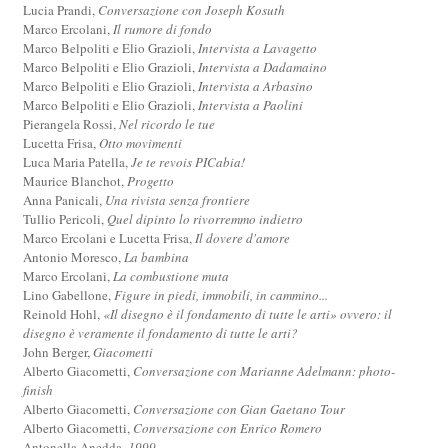
Lucia Prandi,
Conversazione con Joseph Kosuth
Marco Ercolani,
Il rumore di fondo
Marco Belpoliti e Elio Grazioli,
Intervista a Lavagetto
Marco Belpoliti e Elio Grazioli,
Intervista a Dadamaino
Marco Belpoliti e Elio Grazioli,
Intervista a Arbasino
Marco Belpoliti e Elio Grazioli,
Intervista a Paolini
Pierangela Rossi,
Nel ricordo le tue
Lucetta Frisa,
Otto movimenti
Luca Maria Patella,
Je te revois PICabia!
Maurice Blanchot,
Progetto
Anna Panicali,
Una rivista senza frontiere
Tullio Pericoli,
Quel dipinto lo rivorremmo indietro
Marco Ercolani e Lucetta Frisa,
Il dovere d'amore
Antonio Moresco,
La bambina
Marco Ercolani,
La combustione muta
Lino Gabellone,
Figure in piedi, immobili, in cammino...
Reinold Hohl,
«Il disegno è il fondamento di tutte le arti» ovvero: il
disegno è veramente il fondamento di tutte le arti?
John Berger,
Giacometti
Alberto Giacometti,
Conversazione con Marianne Adelmann: photo-
finish
Alberto Giacometti,
Conversazione con Gian Gaetano Tour
Alberto Giacometti,
Conversazione con Enrico Romero
Antonella Anedda,
1999