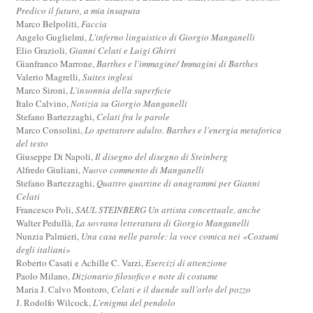
Predico il futuro, a mia insaputa
Marco Belpoliti,
Faccia
Angelo Guglielmi,
L'inferno linguistico di Giorgio Manganelli
Elio Grazioli,
Gianni Celati e Luigi Ghirri
Gianfranco Marrone,
Barthes e l'immagine/ Immagini di Barthes
Valerio Magrelli,
Suites inglesi
Marco Sironi,
L'insonnia della superficie
Italo Calvino,
Notizia su Giorgio Manganelli
Stefano Bartezzaghi,
Celati fra le parole
Marco Consolini,
Lo spettatore adulto. Barthes e l'energia metaforica
del testo
Giuseppe Di Napoli,
Il disegno del disegno di Steinberg
Alfredo Giuliani,
Nuovo commento di Manganelli
Stefano Bartezzaghi,
Quattro quartine di anagrammi per Gianni
Celati
Francesco Poli,
SAUL STEINBERG Un artista concettuale, anche
Walter Pedullà,
La sovrana letteratura di Giorgio Manganelli
Nunzia Palmieri,
Una casa nelle parole: la voce comica nei «Costumi
degli italiani»
Roberto Casati e Achille C. Varzi,
Esercizi di attenzione
Paolo Milano,
Dizionario filosofico e note di costume
Maria J. Calvo Montoro,
Celati e il duende sull’orlo del pozzo
J. Rodolfo Wilcock,
L'enigma del pendolo