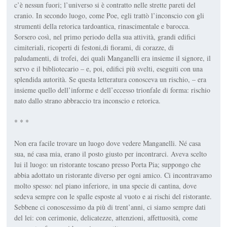
c’è nessun
fuori
; l’universo si è contratto nelle stret­te pareti del
cranio. In secondo luogo, come Poe, egli trattò l’inconscio con gli
strumenti della retorica tardoantica, rinascimen­tale e barocca.
Sorsero così, nel primo periodo della sua attività, grandi edifici
cimiteriali, ricoper­ti di festoni,di fiorami, di corazze, di
paludamenti, di trofei, dei quali Manganelli era insieme il signo­re, il
servo e il bibliotecario – e, poi, edifici più svelti, eseguiti con una
splendida autorità. Se questa letteratura conosceva un rischio, – era
insieme quello dell’informe e dell’eccesso trionfale di forma: rischio
nato dallo strano abbrac­cio tra inconscio e retorica.
* * *
Non era facile trovare un luogo dove vedere Manganelli. Né casa
sua, né casa mia, erano il posto giusto per incontrarci. Aveva scelto
lui il luogo: un ristorante toscano presso Porta Pia; suppongo che
abbia adottato un ristorante diverso per ogni amico. Ci incontravamo
molto spesso: nel piano inferiore, in una specie di cantina, dove
sedeva sempre con le spalle esposte al vuoto e ai rischi del ristorante.
Sebbene ci co­noscessimo da più di trent’anni, ci siamo sempre dati
del
lei
: con cerimonie, delicatezze, attenzio­ni, affettuosità, come