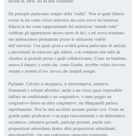
nessun
tu
, forse, mi ha mai consentito.
Da principio parlavamo sem­pre della “realtà”. Non so quale fi­ducia
avesse in me come critico letterario ma certo aveva un’im­mensa
fiducia in me come rap­presentante del misterioso “mon­do reale”
(sebbene gli apparte­nessi ancora meno di lui); e mi aveva nominato
suo ambasciatore permanente presso le istituzioni visibili
dell’universo. Con quale gioia e avidità golosa parlavamo di anticipi
e percentuali da estorcere agli editori, o di compensi mai uditi da
chiedere ai giornali presso i quali collaboravamo. Come un bambino,
amava il da­naro; e credo che, come Goethe, avrebbe voluto ricevere
sonanti e monete d’oro, invece che insipidi assegni.
Parlando, Calvino si inceppa­va, si interrompeva, emetteva
frammenti e rottami aforistici: anche a me riesce quasi impossi­bile
infilare un condizionale e un congiuntivo, o tanto peggio un
congiuntivo dietro un altro con­giuntivo; ma Manganelli parlava
superbamente. Non ho mai ascol­tato nessuno parlare così. Come un
grande padre predicatore o un papa rinascimentale o un diplomatico
secentesco, ostentava gerundi, participi presenti, parole rare,
proposizioni subordinate dentro altre proposizioni subordinate,
piuccheperfetti, con una esattissima
consecutio temporum
,