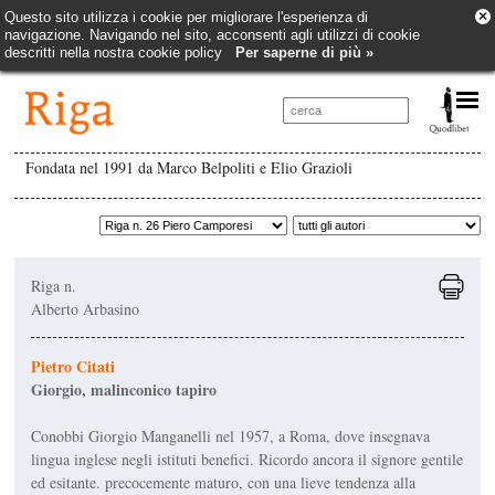
×
Questo sito utilizza i cookie per migliorare l'esperienza di
navigazione. Navigando nel sito, acconsenti agli utilizzi di cookie
descritti nella nostra cookie policy
Per saperne di più »
Fondata nel 1991 da Marco Belpoliti e Elio Grazioli
Riga n.
Alberto Arbasino
Pietro Citati
Giorgio, malinconico tapiro
Conobbi Giorgio Man­ganelli nel 1957, a Roma, dove insegnava
lingua inglese negli istituti benefici. Ricordo ancora il signore gentile
ed esi­tante. precocemente maturo, con una lieve tendenza alla