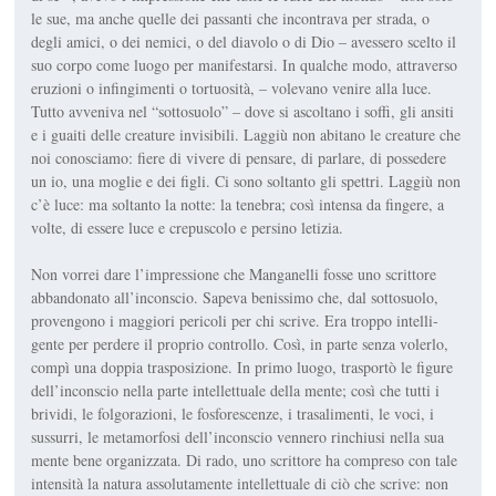
le sue, ma an­che quelle dei passanti che incontrava per strada, o
degli amici, o dei nemici, o del diavolo o di Dio – ­avessero scelto il
suo corpo come luogo per manifestarsi. In qual­che modo, attraverso
eruzioni o infingimenti o tortuosità, –
volevano
venire alla luce.
Tutto avve­niva nel “sottosuolo” – dove si a­scoltano i soffi, gli ansiti
e i guaiti delle creature invisibili. Laggiù non abitano le creature che
noi conosciamo: fiere di vivere di pensare, di parlare, di possedere
un
io
, una moglie e dei figli. Ci sono soltanto gli spettri. Laggiù non
c’è luce: ma soltanto la notte: la tenebra; così intensa da fingere, a
volte, di essere luce e crepusco­lo e persino letizia.
Non vorrei dare l’impressione che Manganelli fosse uno scritto­re
abbandonato all’inconscio. Sapeva benissimo che, dal sottosuolo,
provengono i ­maggiori perico­li per chi scrive. Era troppo intelli­
gente per perdere il proprio con­trollo. Così, in parte senza volerlo,
compì una doppia trasposizione. In primo luogo, trasportò le figure
dell’inconscio nella parte intell­ettuale della mente; così che tutti i
brividi, le folgorazioni, le fo­sforescenze, i trasalimenti, le voci, i
sussurri, le metamorfosi dell’inconscio vennero rinchiusi nella sua
mente bene organizzata. Di rado, uno scrittore ha compre­so con tale
intensità la natura as­solutamente intellettuale di ciò che scrive: non