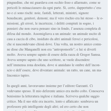
pinguedine, che mi guardava con occhio fisso e allarmato, come se
pericoli lo minacciassero da ogni parte. Sì, certo, dappertutto c’era­
no e ci sono rischi: noie, fastidi, letterati, ministri, signore
beneducate, genitori, demoni; ma il vero rischio era lui stesso – le o­
missioni, gli errori, le incertezze, i delitti compiuti in sogno, i
pensie­ri che non osava pensare sino in fondo, l’assenza completa di
dife­sa dal mondo. Assomigliava a un animale: un animale uscito di
casa a caccia di cibo, insidiato da altri animali feroci e pericolosi,
che si nascondevano chissà dove. Una volta, un nostro amico comu­
ne disse che Manganelli non era “antropomorfo”; e lui si divertì
molto. Aveva sempre saputo di es­sere della razza di Gregor Samsa.
Aveva sempre saputo che uno scrittore, se vuole discendere
nell’immensa zona desolata, dove si annidano le ombre dell’incon­
scio e dell’essere, deve diventare animale: un ratto, un cane, un ma­
linconico tapiro.
In quegli anni, lavoravamo insieme per l’editore Garzanti. Ci
vedevamo spesso. Il mio deferente amico era molto colto. Cono­sceva
benissimo la letteratura in­glese e italiana. Scriveva qualche saggio
critico. Ma il suo stile era incerto, lento e affaticato: sem­brava un
professore più intelli­gente degli altri; ed ero certo che non