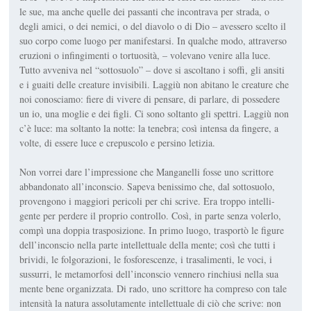
le sue, ma an­che quelle dei passanti che incontrava per strada, o
degli amici, o dei nemici, o del diavolo o di Dio – ­avessero scelto il
suo corpo come luogo per manifestarsi. In qual­che modo, attraverso
eruzioni o infingimenti o tortuosità, –
volevano
venire alla luce.
Tutto avve­niva nel “sottosuolo” – dove si a­scoltano i soffi, gli ansiti
e i guaiti delle creature invisibili. Laggiù non abitano le creature che
noi conosciamo: fiere di vivere di pensare, di parlare, di possedere
un
io
, una moglie e dei figli. Ci sono soltanto gli spettri. Laggiù non
c’è luce: ma soltanto la notte: la tenebra; così intensa da fingere, a
volte, di essere luce e crepusco­lo e persino letizia.
Non vorrei dare l’impressione che Manganelli fosse uno scritto­re
abbandonato all’inconscio. Sapeva benissimo che, dal sottosuolo,
provengono i ­maggiori perico­li per chi scrive. Era troppo intelli­
gente per perdere il proprio con­trollo. Così, in parte senza volerlo,
compì una doppia trasposizione. In primo luogo, trasportò le figure
dell’inconscio nella parte intell­ettuale della mente; così che tutti i
brividi, le folgorazioni, le fo­sforescenze, i trasalimenti, le voci, i
sussurri, le metamorfosi dell’inconscio vennero rinchiusi nella sua
mente bene organizzata. Di rado, uno scrittore ha compre­so con tale
intensità la natura as­solutamente intellettuale di ciò che scrive: non