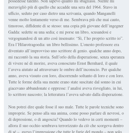
possedesse talento. Non sa­pevo quanto mi sbagliassi. Niente mi
meravigliò più di quello che accadde una sera del 1964. Stavo in
ufficio, seduto per caso dietro una scrivania, quando Manganel­li
venne molto lentamente verso di me. Sembrava più che mai cau­to,
timoroso, diffidente di se stes­so: una copia più giovane dell’in­gegner
Gadda: sedette su una sedia; e mi porse un libro, scusando­si e
vergognandosi di un atto così insensato: “Sì, l’ho proprio scritto io”.
Era l’
Hilarotragoedia
: un libro bellissimo. L’onesto pro­fessore era
diventato all’improv­viso uno scrittore di genio. qualche anno dopo,
mi raccontò la sua storia. Sull’orlo della dispera­zione, senza speranza
di vivere né di morire, aveva conosciuto Ernst Bernhard, il quale
l’aveva aiutato ad attraversare le ombre dell’inconscio. Per qualche
anno, aveva vissuto con loro, discorren­do soltanto di loro e con loro.
Tut­te le forme della sua mente erano state suscitate dal sonno in cui
giacevano abbandonate e oppresse: l’analisi aveva risvegliato, in lui,
lo scrittore nascosto; la lette­ratura l’aveva salvato dalla disperazione.
Non potrei dire quale fosse il suo male. Tutte le parole tecniche sono
improprie. Se penso alla sua anima, come posso parlare di ne­vrosi, o
di depressione, o di ango­scia? Quando lo vedevo in certi momenti –
allora il suo occhio sembrava terrorizzato da ciò che scorgeva dentro
di sé –, avevo l’impressione che tutte le furie del mondo – non solo