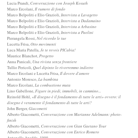
Lucia Prandi,
Conversazione con Joseph Kosuth
Marco Ercolani,
Il rumore di fondo
Marco Belpoliti e Elio Grazioli,
Intervista a Lavagetto
Marco Belpoliti e Elio Grazioli,
Intervista a Dadamaino
Marco Belpoliti e Elio Grazioli,
Intervista a Arbasino
Marco Belpoliti e Elio Grazioli,
Intervista a Paolini
Pierangela Rossi,
Nel ricordo le tue
Lucetta Frisa,
Otto movimenti
Luca Maria Patella,
Je te revois PICabia!
Maurice Blanchot,
Progetto
Anna Panicali,
Una rivista senza frontiere
Tullio Pericoli,
Quel dipinto lo rivorremmo indietro
Marco Ercolani e Lucetta Frisa,
Il dovere d'amore
Antonio Moresco,
La bambina
Marco Ercolani,
La combustione muta
Lino Gabellone,
Figure in piedi, immobili, in cammino...
Reinold Hohl,
«Il disegno è il fondamento di tutte le arti» ovvero: il
disegno è veramente il fondamento di tutte le arti?
John Berger,
Giacometti
Alberto Giacometti,
Conversazione con Marianne Adelmann: photo-
finish
Alberto Giacometti,
Conversazione con Gian Gaetano Tour
Alberto Giacometti,
Conversazione con Enrico Romero
Antonella Anedda,
1999