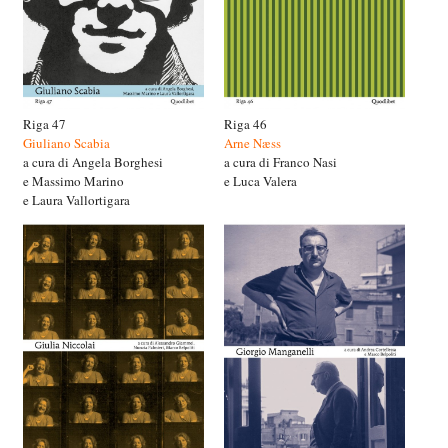
Riga 47
Riga 46
Giuliano Scabia
Arne Næss
a cura di Angela Borghesi
a cura di Franco Nasi
e Massimo Marino
e Luca Valera
e Laura Vallortigara