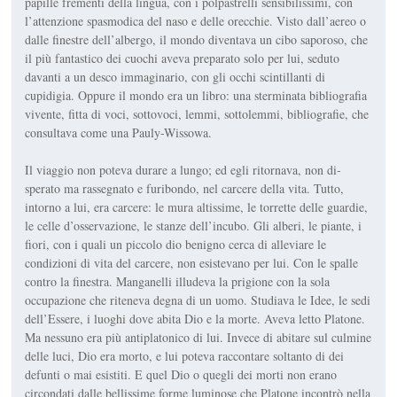
papille frementi della lingua, con i polpastrelli sensibi­lissimi, con
l’attenzione spasmo­dica del naso e delle orecchie. Vi­sto dall’aereo o
dalle finestre dell’albergo, il mondo diventava un cibo saporoso, che
il più fantasti­co dei cuochi aveva preparato solo per lui, seduto
davanti a un desco immaginario, con gli occhi scintillanti di
cupidigia. Oppure il mondo era un libro: una stermi­nata bibliografia
vivente, fitta di voci, sottovoci, lemmi, sottolem­mi, bibliografie, che
consultava come una Pauly-Wissowa.
Il viaggio non poteva durare a lungo; ed egli ritornava, non di­
sperato ma rassegnato e furibondo, nel carcere della vita. Tutto,
intorno a lui, era carcere: le mura altissime, le torrette delle guar­die,
le celle d’osservazione, le stanze dell’incubo. Gli alberi, le piante, i
fiori, con i quali un picco­lo dio benigno cerca di alleviare le
condizioni di vita del carcere, non esistevano per lui. Con le spalle
contro la finestra. Manga­nelli illudeva la prigione con la sola
occupazione che riteneva degna di un uomo. Studiava le Idee, le sedi
dell’Essere, i luoghi dove a­bita Dio e la morte. Aveva letto Platone.
Ma nessuno era più anti­platonico di lui. Invece di abitare sul culmine
delle luci, Dio era morto, e lui poteva raccontare soltanto di dei
defunti o mai esisti­ti. E quel Dio o quegli dei morti non erano
circondati dalle bellis­sime forme luminose che Platone incontrò nella