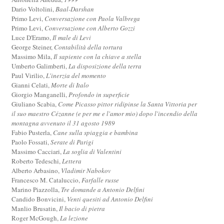
Dario Voltolini,
Baal-Darshan
Primo Levi,
Conversazione con Paola Valbrega
Primo Levi,
Conversazione con Alberto Gozzi
Luce D'Eramo,
Il male di Levi
George Steiner,
Contabilità della tortura
Massimo Mila,
Il sapiente con la chiave a stella
Umberto Galimberti,
La disposizione della terra
Paul Virilio,
L'inerzia del momento
Gianni Celati,
Morte di Italo
Giorgio Manganelli,
Profondo in superficie
Giuliano Scabia,
Come Picasso pittor ridipinse la Santa Vittoria per
il suo maestro Cézanne (e per me e l'amor mio) dopo l'incendio della
montagna avvenuto il 31 agosto 1989
Fabio Pusterla,
Cane sulla spiaggia e bambina
Paolo Fossati,
Serate di Parigi
Massimo Cacciari,
La soglia di Valentini
Roberto Tedeschi,
Lettera
Alberto Arbasino,
Vladimir Nabokov
Francesco M. Cataluccio,
Farfalle russe
Marino Piazzolla,
Tre domande a Antonio Delfini
Candido Bonvicini,
Venti quesiti ad Antonio Delfini
Manlio Brusatin,
Il bacio di pietra
Roger McGough,
La lezione