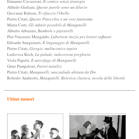
Ermanno Cavazzoni,
Il comico senza strategia
Alfredo Giuliani,
Queste parole sono un diluvio
Giovanni Raboni,
Ti rifaccio l'Otello
Pietro Citati,
Questo Pinocchio è un vero fantasma
Maria Corti,
Gli infiniti possibili di Manganelli
Alberto Arbasino,
Bambole e pipistrelli
Pier Vincenzo Mengaldo,
Laboriose inezie per lettori raffinati
Edoardo Sanguineti,
Il linguaggio di Manganelli
Pietro Citati,
Giorgio, malinconico tapiro
Ludovica Koch,
La palude, indecorosa preghiera
Viola Papetti,
Il sarcofago di Manganelli
Geno Pampaloni,
Furori natalizi
Pietro Citati,
Manganelli: una palude abitata da Dio
Roberto Andreotti,
Manganelli. Retorica classica, tavola delle libertà
Ultimi numeri