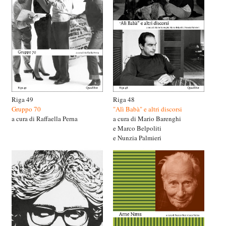
Riga 49
Riga 48
Gruppo 70
"Alì Babà" e altri discorsi
a cura di Raffaella Perna
a cura di Mario Barenghi
e Marco Belpoliti
e Nunzia Palmieri