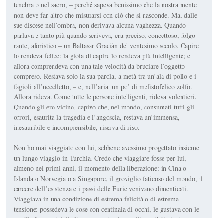
tenebra o nel sacro, – perché sapeva benissimo che la nostra mente
non deve far altro che misurarsi con ciò che si nasconde. Ma, dalle
sue discese nell’ombra, non deri­vava alcuna vaghezza. Quando
parlava e tanto più quando scrive­va, era preciso, concettoso, folgo­
rante, aforistico – un Baltasar Graciàn del ventesimo secolo. Capire
lo rendeva felice: la gioia di capire lo rendeva più intelli­gente; e
allora comprendeva con una tale velocità da bruciare l’oggetto
compreso. Restava solo la sua parola, a metà tra un’ala di pollo e i
fagioli all’uccelletto, – e, nell’aria, un po’ di mefistofelico zolfo.
Allora rideva. Come tutte le persone intelligenti, rideva vo­lentieri.
Quando gli ero vicino, capivo che, nel mondo, consuma­ti tutti gli
orrori, esaurita la trage­dia e l’angoscia, restava un’im­mensa,
inesauribile e incom­prensibile, riserva di riso.
Non ho mai viaggiato con lui, sebbene avessimo progettato in­sieme
un lungo viaggio in Tur­chia. Credo che viaggiare fosse per lui,
almeno nei primi anni, il momento della liberazione: in Cina o
Islanda o Norvegia o a Sin­gapore, il groviglio faticoso del mondo, il
carcere dell’esistenza e i passi delle Furie venivano di­menticati.
Viaggiava in una con­dizione di estrema felicità o di e­strema
tensione: possedeva le cose con centinaia di occhi, le gu­stava con le