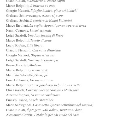
Gianni Celati,
Il desiderio di essere capiti
Marco Belpoliti,
Il braccio e l'osso
Giorgio Messori,
Il foglio bianco, gli spazi bianchi
Giuliano Schiavocampo,
πλεον εξ ενοσ
Giuliano Scabia,
Il sentiero di Nanni Valentini
Marco Ercolani,
La veglia. Appunti per un'opera di terra
Nanni Cagnone,
I nomi generali
Luigi Grazioli,
Una foto inedita di Perec
Marco Belpoliti,
Tavolo di notte
Lucio Klobas,
Stile libero
Claudio Piersanti,
Una notte disumana
Giorgio Messori,
Dispiaceri in casa
Luigi Grazioli,
Non voglio essere qui
Renzo Franzini,
Modena
Marco Belpoliti,
La mia città
Maurizio Salabelle,
Giuseppe
Enzo Fabbrucci,
Un sogno strano
Marco Belpoliti,
Corrispondenza Belpoliti - Ferretti
Elio Grazioli,
Corrispondenza Grazioli - Martegani
Alberto Coppari,
La nuova condizione
Ernesto Franco,
Angeli istantanee
Maria Sebregondi,
Cassonetto. (forma netturbina del sonetto)
Gianni Celati,
Il progetto «Alì Babà», trent’anni dopo
Alessandro Carrera,
Parabola per chi crede nel caso