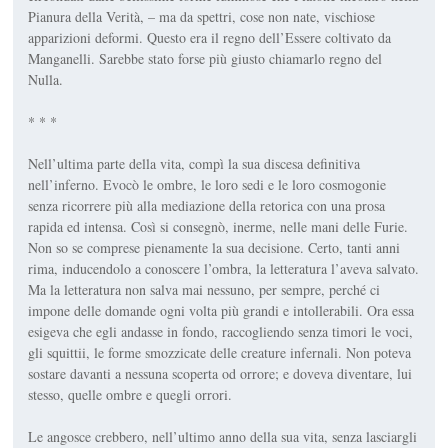
Pianura della Ve­rità, – ma da spettri, cose non nate, vischiose
apparizioni defor­mi. Questo era il regno dell’Esse­re coltivato da
Manganelli. Sareb­be stato forse più giusto chiamar­lo regno del
Nulla.
* * *
Nell’ultima parte della vita, compì la sua discesa definitiva
nell’inferno. Evocò le ombre, le loro sedi e le loro cosmogonie
senza ricorrere più alla mediazio­ne della retorica con una prosa
rapida ed intensa. Così si con­segnò, inerme, nelle mani delle Furie.
Non so se comprese piena­mente la sua decisione. Certo, tanti anni
rima, inducendolo a conoscere l’ombra, la letteratura l’aveva salvato.
Ma la letteratura non salva mai nessuno, per sem­pre, perché ci
impone delle do­mande ogni volta più grandi e in­tollerabili. Ora essa
esigeva che egli andasse in fondo, raccogliend­o senza timori le voci,
gli squittii, le forme smozzicate delle creatu­re infernali. Non poteva
sostare davanti a nessuna scoperta od orrore; e doveva diventare,
lui
stes­so
, quelle ombre e quegli orrori.
Le angosce crebbero, nell’ulti­mo anno della sua vita, senza la­sciargli