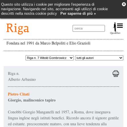
×
Questo sito utilizza i cookie per migliorare l'esperienza di
navigazione. Navigando nel sito, acconsenti agli utilizzi di cookie
descritti nella nostra cookie policy
Per saperne di più »
Fondata nel 1991 da Marco Belpoliti e Elio Grazioli
Riga n.
Alberto Arbasino
Pietro Citati
Giorgio, malinconico tapiro
Conobbi Giorgio Man­ganelli nel 1957, a Roma, dove insegnava
lingua inglese negli istituti benefici. Ricordo ancora il signore gentile
ed esi­tante. precocemente maturo, con una lieve tendenza alla