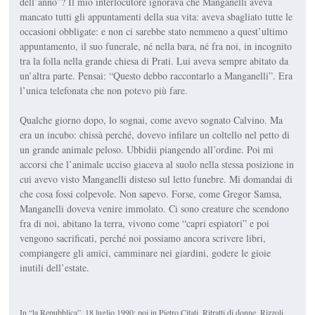
dell’anno”? Il mio interlocutore ignorava che Manganelli aveva
mancato tutti gli appuntamenti della sua vita: aveva sbagliato tutte le
occasioni obbligate: e non ci sarebbe stato nemmeno a quest’ultimo
appun­tamento, il suo funerale, né nella bara, né fra noi, in incognito
tra la folla nella grande chiesa di Prati. Lui aveva sempre abitato
da
un’altra parte
. Pensai: “Questo debbo raccontarlo a Manganelli”. Era
l’unica telefonata che non po­tevo più fare.
Qualche giorno dopo, lo so­gnai, come avevo sognato Calvino. Ma
era un incubo: chissà perché, dovevo infilare un coltel­lo nel petto di
un grande animale peloso. Ubbidii piangendo all’or­dine. Poi mi
accorsi che l’animale ucciso giaceva al suolo nella stes­sa posizione in
cui avevo visto Manganelli disteso sul letto fune­bre. Mi domandai di
che cosa fossi colpevole. Non sapevo. Forse, come Gregor Samsa,
Manganelli doveva venire immolato. Ci sono creature che scendono
fra di noi, abitano la terra, vivono come “ca­pri espiatori” e poi
vengono sacrificati, perché noi po­ssiamo an­cora scrivere libri,
compiangere gli amici, camminare nei giardi­ni, godere le gioie
inutili dell’estate.
In “la Repubblica”, 18 luglio 1990; poi in Pietro Citati,
Ritratti di donne
, Rizzoli,