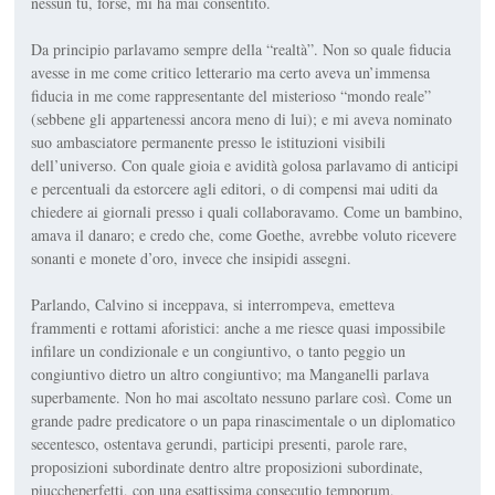
nessun
tu
, forse, mi ha mai consentito.
Da principio parlavamo sem­pre della “realtà”. Non so quale fi­ducia
avesse in me come critico letterario ma certo aveva un’im­mensa
fiducia in me come rap­presentante del misterioso “mon­do reale”
(sebbene gli apparte­nessi ancora meno di lui); e mi aveva nominato
suo ambasciatore permanente presso le istituzioni visibili
dell’universo. Con quale gioia e avidità golosa parlavamo di anticipi
e percentuali da estorcere agli editori, o di compensi mai uditi da
chiedere ai giornali presso i quali collaboravamo. Come un bambino,
amava il da­naro; e credo che, come Goethe, avrebbe voluto ricevere
sonanti e monete d’oro, invece che insipidi assegni.
Parlando, Calvino si inceppa­va, si interrompeva, emetteva
frammenti e rottami aforistici: anche a me riesce quasi impossi­bile
infilare un condizionale e un congiuntivo, o tanto peggio un
congiuntivo dietro un altro con­giuntivo; ma Manganelli parlava
superbamente. Non ho mai ascol­tato nessuno parlare così. Come un
grande padre predicatore o un papa rinascimentale o un diplomatico
secentesco, ostentava gerundi, participi presenti, parole rare,
proposizioni subordinate dentro altre proposizioni subordinate,
piuccheperfetti, con una esattissima
consecutio temporum
,