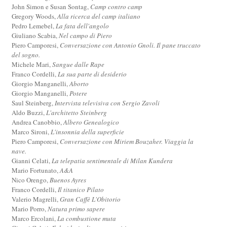
John Simon e Susan Sontag,
Camp contro camp
Gregory Woods,
Alla ricerca del camp italiano
Pedro Lemebel,
La fata dell'angolo
Giuliano Scabia,
Nel campo di Piero
Piero Camporesi,
Conversazione con Antonio Gnoli. Il pane truccato
del sogno.
Michele Mari,
Sangue dalle Rape
Franco Cordelli,
La sua parte di desiderio
Giorgio Manganelli,
Aborto
Giorgio Manganelli,
Potere
Saul Steinberg,
Intervista televisiva con Sergio Zavoli
Aldo Buzzi,
L'architetto Steinberg
Andrea Canobbio,
Albero Genealogico
Marco Sironi,
L'insonnia della superficie
Piero Camporesi,
Conversazione con Miriem Bouzaher. Viaggia la
nave.
Gianni Celati,
La telepatia sentimentale di Milan Kundera
Mario Fortunato,
A&A
Nico Orengo,
Buenos Ayres
Franco Cordelli,
Il titanico Pilato
Valerio Magrelli,
Gran Caffè L'Obitorio
Mario Porro,
Natura primo sapere
Marco Ercolani,
La combustione muta