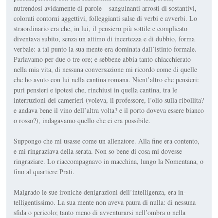
nutrendosi avidamente di parole – sanguinanti arrosti di sostantivi,
colorati contorni aggettivi, folleggianti salse di verbi e avverbi. Lo
straordinario era che, in lui, il pensiero più sottile e complicato
diventava subito, senza un attimo di incertezza e di dubbio, forma
verbale: a tal punto la sua mente era dominata dall’istinto formale.
Parlavamo per due o tre ore; e sebbene abbia tanto chiacchierato
nella mia vita, di nessuna conversazione mi ricor­do come di quelle
che ho avuto con lui nella cantina romana. Nient’altro che pensieri:
puri pensieri e ipotesi che, rinchiusi in quella cantina, tra le
interruzioni dei camerieri (voleva, il professore, l’olio sulla ribollita?
e andava bene il vino dell’altra volta? e il porto doveva essere bianco
o ros­so?), indagavamo quello che ci era possibile.
Suppongo che mi usasse come un allenatore. Alla fine era con­tento,
e mi ringraziava della sera­ta. Non so bene di cosa mi dovesse
ringraziare. Lo riaccompagnavo in macchina, lungo la Nomenta­na, o
fino al quartiere Prati.
Malgrado le sue ironiche deni­grazioni dell’intelligenza, era in­
telligentissimo. La sua mente non aveva paura di nulla: di nessuna
sfida o pericolo; tanto meno di av­venturarsi nell’ombra o nella