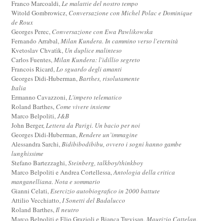
Franco Marcoaldi,
Le malattie del nostro tempo
Witold Gombrowicz,
Conversazione con Michel Polac e Dominique
de Roux
Georges Perec,
Conversazione con Ewa Pawlikowska
Fernando Arrabal,
Milan Kundera. In cammino verso l'eternità
Kvetoslav Chvatìk,
Un duplice malinteso
Carlos Fuentes,
Milan Kundera: l'idillio segreto
Francois Ricard,
Lo sguardo degli amanti
Georges Didi-Huberman,
Barthes, risolutamente
Italia
Ermanno Cavazzoni,
L'impero telematico
Roland Barthes,
Come vivere insieme
Marco Belpoliti,
J&B
John Berger,
Lettera da Parigi. Un bacio per noi
Georges Didi-Huberman,
Rendere un’immagine
Alessandra Sarchi,
Bidibibodibibu, ovvero i sogni hanno gambe
lunghissime
Stefano Bartezzaghi,
Steinberg, talkboy/thinkboy
Marco Belpoliti e Andrea Cortellessa,
Antologia della critica
manganelliana. Nota e sommario
Gianni Celati,
Esercizio autobiografico in 2000 battute
Attilio Vecchiatto,
I Sonetti del Badalucco
Roland Barthes,
Il neutro
Marco Belpoliti e Elio Grazioli e Bianca Trevisan,
Maurizio Cattelan.