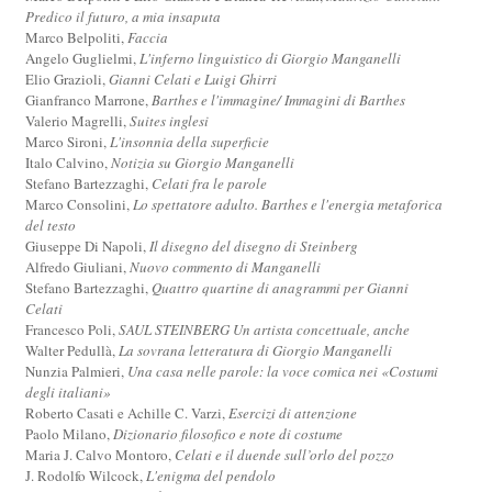
Predico il futuro, a mia insaputa
Marco Belpoliti,
Faccia
Angelo Guglielmi,
L'inferno linguistico di Giorgio Manganelli
Elio Grazioli,
Gianni Celati e Luigi Ghirri
Gianfranco Marrone,
Barthes e l'immagine/ Immagini di Barthes
Valerio Magrelli,
Suites inglesi
Marco Sironi,
L'insonnia della superficie
Italo Calvino,
Notizia su Giorgio Manganelli
Stefano Bartezzaghi,
Celati fra le parole
Marco Consolini,
Lo spettatore adulto. Barthes e l'energia metaforica
del testo
Giuseppe Di Napoli,
Il disegno del disegno di Steinberg
Alfredo Giuliani,
Nuovo commento di Manganelli
Stefano Bartezzaghi,
Quattro quartine di anagrammi per Gianni
Celati
Francesco Poli,
SAUL STEINBERG Un artista concettuale, anche
Walter Pedullà,
La sovrana letteratura di Giorgio Manganelli
Nunzia Palmieri,
Una casa nelle parole: la voce comica nei «Costumi
degli italiani»
Roberto Casati e Achille C. Varzi,
Esercizi di attenzione
Paolo Milano,
Dizionario filosofico e note di costume
Maria J. Calvo Montoro,
Celati e il duende sull’orlo del pozzo
J. Rodolfo Wilcock,
L'enigma del pendolo