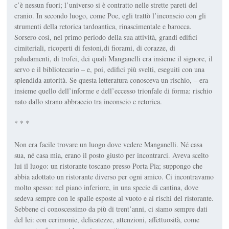
c’è nessun
fuori
; l’universo si è contratto nelle stret­te pareti del
cranio. In secondo luogo, come Poe, egli trattò l’inconscio con gli
strumenti della retorica tardoantica, rinascimen­tale e barocca.
Sorsero così, nel primo periodo della sua attività, grandi edifici
cimiteriali, ricoper­ti di festoni,di fiorami, di corazze, di
paludamenti, di trofei, dei quali Manganelli era insieme il signo­re, il
servo e il bibliotecario – e, poi, edifici più svelti, eseguiti con una
splendida autorità. Se questa letteratura conosceva un rischio, – era
insieme quello dell’informe e dell’eccesso trionfale di forma: rischio
nato dallo strano abbrac­cio tra inconscio e retorica.
* * *
Non era facile trovare un luogo dove vedere Manganelli. Né casa
sua, né casa mia, erano il posto giusto per incontrarci. Aveva scelto
lui il luogo: un ristorante toscano presso Porta Pia; suppongo che
abbia adottato un ristorante diverso per ogni amico. Ci incontravamo
molto spesso: nel piano inferiore, in una specie di cantina, dove
sedeva sempre con le spalle esposte al vuoto e ai rischi del ristorante.
Sebbene ci co­noscessimo da più di trent’anni, ci siamo sempre dati
del
lei
: con cerimonie, delicatezze, attenzio­ni, affettuosità, come