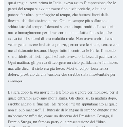
quasi tregua. Anni prima in India, aveva avuto l’impressio­ne che le
pareti del tempo si avvi­cinassero fino a schiacciarlo, e lui non
potesse far altro, per sfuggire al tempo, che buttarsi fuori dalla
finestra, dal diciottesimo piano. Ora era sempre più soffocato e
schiacciato dal tempo. I demoni si erano impadroniti della sua ani­
ma, e immaginarono per il suo corpo una malattia fantastica, che
aveva tutti i sintomi di una malattia reale. Non osava uscir di casa,
veder gente, essere invitato a pranzo, percorrere le strade, ce­nare con
me al ristorante toscano. Dappertutto incontrava le Fu­rie. Il mondo
si era ridotto ai libri, i quali soltanto avevano la forza di pacificarlo.
Ogni mattina, gli pa­reva di scorgere un cielo pallidamente luminoso:
ma, alle dieci, il cielo era già fosco. Morì di colpo, forse senza
dolore, prostrato da una tensione che sarebbe stata in­sostenibile per
chiunque.
La sera dopo la sua morte mi te­lefonò un signore cerimonioso, per il
quale entrambi avevamo molta stima. Gli chiesi se, la matti­na dopo,
sarebbe andato al fune­rale. Mi rispose: “È un appuntamento al quale
non si può manca­re”. Il funerale di Manganelli sa­rebbe dunque stato
un’occasione ufficiale, come un discorso del Presidente Cossiga, il
Premio Strega, un famoso
party
o la pre­sentazione del “libro