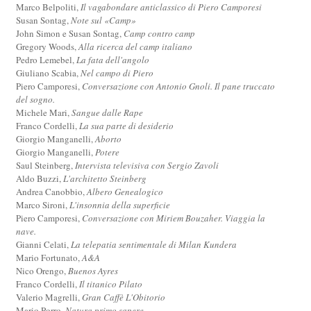
Marco Belpoliti,
Il vagabondare anticlassico di Piero Camporesi
Susan Sontag,
Note sul «Camp»
John Simon e Susan Sontag,
Camp contro camp
Gregory Woods,
Alla ricerca del camp italiano
Pedro Lemebel,
La fata dell'angolo
Giuliano Scabia,
Nel campo di Piero
Piero Camporesi,
Conversazione con Antonio Gnoli. Il pane truccato
del sogno.
Michele Mari,
Sangue dalle Rape
Franco Cordelli,
La sua parte di desiderio
Giorgio Manganelli,
Aborto
Giorgio Manganelli,
Potere
Saul Steinberg,
Intervista televisiva con Sergio Zavoli
Aldo Buzzi,
L'architetto Steinberg
Andrea Canobbio,
Albero Genealogico
Marco Sironi,
L'insonnia della superficie
Piero Camporesi,
Conversazione con Miriem Bouzaher. Viaggia la
nave.
Gianni Celati,
La telepatia sentimentale di Milan Kundera
Mario Fortunato,
A&A
Nico Orengo,
Buenos Ayres
Franco Cordelli,
Il titanico Pilato
Valerio Magrelli,
Gran Caffè L'Obitorio
Mario Porro,
Natura primo sapere