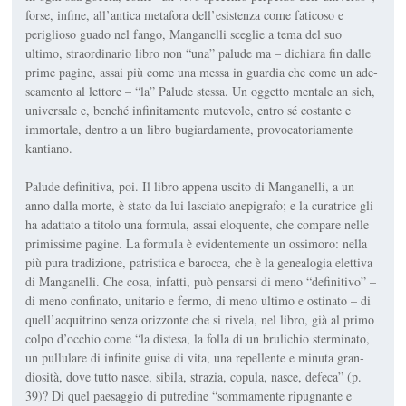
forse, infine, all’antica metafora dell’esistenza come faticoso e
periglioso guado nel fango, Manganelli sceglie a tema del suo
ultimo, straordinario libro non “una” palude ma – dichiara fin dalle
prime pagine, assai più come una messa in guardia che come un ade­
scamento al lettore – “la” Palude stes­sa. Un oggetto mentale
an sich
,
uni­versale e, benché infinitamente mute­vole, entro sé costante e
immortale, dentro a un libro bugiardamente, pro­vocatoriamente
kantiano.
Palude definitiva, poi. Il libro appena uscito di Manganelli, a un
anno dalla morte, è stato da lui lasciato anepigrafo; e la curatrice gli
ha adattato a titolo una formula, assai eloquente, che com­pare nelle
primissime pagine. La for­mula è evidentemente un ossimoro: nella
più pura tradizione, patristica e barocca, che è la genealogia elettiva
di Manganelli. Che cosa, infatti, può pen­sarsi di meno “definitivo” –
di meno confinato, unitario e fermo, di meno ultimo e ostinato – di
quell’acquitrino senza orizzonte che si rivela, nel libro, già al primo
colpo d’occhio come “la distesa, la folla di un brulichio ster­minato,
un pullulare di infinite guise di vita, una repellente e minuta gran­
diosità, dove tutto nasce, sibila, strazia, copula, nasce, defeca” (p.
39)? Di quel paesaggio di putredine “sommamente ripugnante e