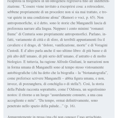
ricapitola la filogenesi in un’ontogenesi regressiva fino all’indifferen­
ziazione. “L’essere viene invitato a ri­scoprirsi cosa: a re­trocedere,
sebbene propriamente di un procedere non si sia mai trattato, e tro­
var quiete in una con­dizione afona” (
Ru­mori o voci
, p. 65). Non
antropomor­fiche, si è detto, sono le storie che Manga­nelli lascia di
prefe­renza narrare alla lingua. Neppure i cento minimi “ro­manzi
fiume” di
Centuria
sono pro­priamente antropo­morfici. Parlano, in­
fatti, variamente di città e di sfere, di ter­ribili appuntamenti fra il
cavaliere e il drago, di “dolore, va­nificazione, morte” e di Voragini
Custodi. E d’altro parla anche il suo ultimo libro: di più basso e di
più alto dell’umano, di più serio dell’umano, d’astratto e di molto
biologico. E tuttavia, ha ragione Alfredo Giuliani, le narra­zioni non
in forma umana di Manga­nelli sono al tempo stesso vistosamente
autobiografiche (chi ha detto che la biografia – la “biotanatografia”,
come preferisce scrivere Manganelli – abbia figura umana, e non,
invece, di pozzan­ghera, di conchiglia o di stella?). Così, la storia
della Palude racconta soprat­tutto, come l’Odissea, un segretissimo
nostos
: il ritorno a un luogo “assurda­mente consueto, a una casa
accogliente e mite”. “Da tempo, ormai definitiva­mente, sono
penetrato nello spazio della palude...” (p. 16).
Apparentemente in prosa (ma chi non conosce l’uso arrischiato,