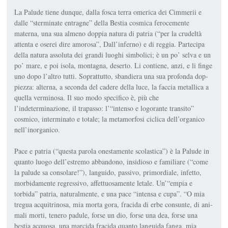
La Palude tiene dunque, dalla fosca terra omerica dei Cimmerii e
dalle “sterminate entragne” della Bestia cosmica ferocemente
materna, una sua almeno doppia natura di pa­tria (“per la crudeltà
attenta e oserei dire amorosa”,
Dall’inferno
) e di reg­gia. Partecipa
della natura assoluta dei grandi luoghi simbolici; è un po’ selva e un
po’ mare, e poi isola, monta­gna, deserto. Li contiene, anzi, e li finge
uno dopo l’altro tutti. Soprattut­to, sbandiera una sua profonda dop­
piezza: alterna, a seconda del cadere della luce, la faccia metallica a
quella verminosa. Il suo modo specifico è, più che
l’indeterminazione, il trapasso: l’“intenso e logorante transito”
cosmico, interminato e totale; la metamorfosi ciclica dell’organico
nell’inorganico.
Pace e patria (“questa parola onestamente scolastica”) è la Palude in
quan­to luogo dell’estremo abbandono, insi­dioso e familiare (“come
la palude sa consolare!”), languido, passivo, pri­mordiale, infetto,
morbidamente re­gressivo, affettuosamente letale. Un’“empia e
torbida” patria, natural­mente, e una pace “intensa e cupa”. “O mia
tregua acquitrinosa, mia morta gora, fracida di erbe consunte, di ani­
mali morti, tenero padule, forse un dio, forse una dea, forse una
bestia acquo­sa, una marcida fracida quanto languida fanga, mia