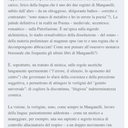
carico, lirico della lingua che è uno dei due registri di Manganelli,
subito dall’altro – da un oltraggioso, sfolgorante
bathos
– cor­retto e
contrastato: “sono stanco di metafore e ho in orrore la poesia”?),
La
palude definitiva
è in realtà un Poema – medievale, secentesco,
romantico – sulla Putrefazione. È un’epica sulla
nigredo
alchimistica, lo stadio erma­froditico della dissoluzione – del sonno –
della materia preliminare al
magnum opus
(un re e una regina che si
de­compongono abbracciati! Come non pensare all’ossessivo monarca
bises­suale che frequenta gli ultimi libri di Manganelli?).
È, soprattutto, un trattato di mistica, sulle regole ascetiche
lungamente sperimentate (“l’errore, il silenzio, lo sgomento del
centro”) che governano lo sfarsi della coscienza e della percezio­ne
soggettiva, e permettono di attingere le vertigini del “gemito
universale”: di cogliere la discontinua, “litigiosa” in­determinatezza
cosmica.
La visione, la vertigine, sono, come sempre in Manganelli, lavoro
della lin­gua: pazientemente addestrata – come un mistico a
maneggiare, per esempio, una sua sapiente e segreta tecnica di
controllo allucinatorio del respiro – a un doppio movimento (un