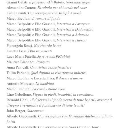
Gianni Celati,
Il progetto «Alì Babà», trent’anni dopo
Alessandro Carrera,
Parabola per chi crede nel caso
Lucia Prandi,
Conversazione con Joseph Kosuth
Marco Ercolani,
Il rumore di fondo
Marco Belpoliti e Elio Grazioli,
Intervista a Lavagetto
Marco Belpoliti e Elio Grazioli,
Intervista a Dadamaino
Marco Belpoliti e Elio Grazioli,
Intervista a Arbasino
Marco Belpoliti e Elio Grazioli,
Intervista a Paolini
Pierangela Rossi,
Nel ricordo le tue
Lucetta Frisa,
Otto movimenti
Luca Maria Patella,
Je te revois PICabia!
Maurice Blanchot,
Progetto
Anna Panicali,
Una rivista senza frontiere
Tullio Pericoli,
Quel dipinto lo rivorremmo indietro
Marco Ercolani e Lucetta Frisa,
Il dovere d'amore
Antonio Moresco,
La bambina
Marco Ercolani,
La combustione muta
Lino Gabellone,
Figure in piedi, immobili, in cammino...
Reinold Hohl,
«Il disegno è il fondamento di tutte le arti» ovvero: il
disegno è veramente il fondamento di tutte le arti?
John Berger,
Giacometti
Alberto Giacometti,
Conversazione con Marianne Adelmann: photo-
finish
Alberto Giacometti,
Conversazione con Gian Gaetano Tour