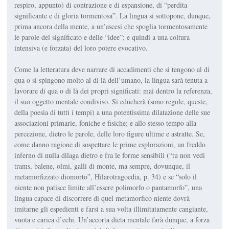
respiro, ap­punto) di contrazione e di espansione, di “perdita
significante e di gloria tormentosa”. La lingua si sottopone, dunque,
prima ancora della mente, a un’ascesi che spoglia tormentosamente
le parole del significato e delle “idee”; e quindi a una coltura
intensiva (e forza­ta) del loro potere evocativo.
Come la letteratura deve narrare di accadimenti che si tengono al di
qua o si spingono molto al di là dell’umano, la lingua sarà tenuta a
lavorare di qua o di là dei propri significati: mai dentro la referenza,
il suo oggetto mentale condiviso. Si educherà (sono regole, queste,
della poesia di tutti i tempi) a una potentissima dilatazione delle sue
associazioni primarie, foniche e fisiche; e allo stesso tempo alla
percezione, dietro le parole, delle loro figure ultime e astratte. Se,
come danno ragione di sospettare le prime esplorazioni, un freddo
inferno di nulla dilaga dietro e fra le forme sensibili (“tu non vedi
trams, balene, olmi, galli di monte, ma sempre, dovunque, il
metamorfizzato diomorto”,
Hilarotragoedia
, p. 34) e se “solo il
niente non patisce limite all’essere polimorfo o pantamorfo”, una
lingua capace di discorrere di quel metamorfico niente dovrà
imitarne gli espedienti e farsi a sua volta illimita­tamente cangiante,
vuota e carica d’echi. Un’accorta dieta mentale farà dunque, a forza