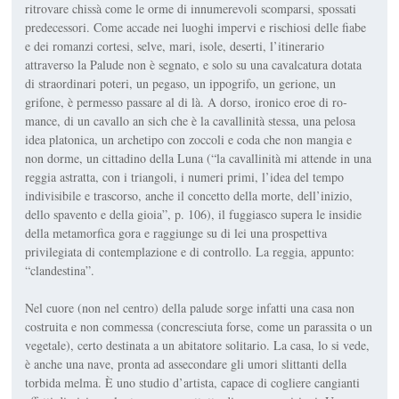
ritrovare chissà come le orme di innu­merevoli scomparsi, spossati
predecessori. Come accade nei luoghi impervi e rischiosi delle fiabe
e dei roman­zi cortesi, selve, mari, isole, deserti, l’itinera­rio
attraverso la Palu­de non è segnato, e solo su una cavalcatura do­tata
di straordinari po­teri, un pegaso, un ip­pogrifo, un gerione, un
grifone, è permesso passare al di là. A dor­so, ironico eroe di
ro­
mance
, di un cavallo
an sich
che è la cavallinità stessa, una pelosa
idea platonica, un archetipo con zoccoli e coda che non mangia e
non dorme, un cittadino della Luna (“la cavallinità mi attende in una
reggia astratta, con i triangoli, i numeri pri­mi, l’idea del tempo
indivisibile e tra­scorso, anche il concetto della morte, dell’inizio,
dello spavento e della gio­ia”, p. 106), il fuggiasco supera le insi­die
della metamorfica gora e raggiunge su di lei una prospettiva
privilegiata di contemplazione e di controllo. La reg­gia, appunto:
“clandestina”.
Nel cuore (non nel centro) della palude sorge infatti una casa non
costruita e non commessa (concresciuta forse, come un parassita o un
vegetale), certo de­stinata a un abitatore solitario. La casa, lo si vede,
è anche una nave, pronta ad assecondare gli umori slittanti della
torbida melma. È uno studio d’artista, capace di cogliere cangianti