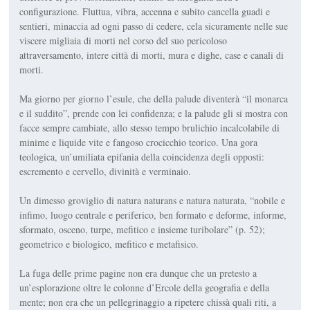
configurazione. Fluttua, vibra, accenna e subito can­cella guadi e
sentieri, minaccia ad ogni passo di cedere, cela sicuramente nelle sue
viscere migliaia di morti nel corso del suo pericoloso
attraversamento, intere città di morti, mura e dighe, case e canali di
morti.
Ma giorno per giorno l’esule, che della palude diventerà “il monarca
e il sud­dito”, prende con lei confidenza; e la palude gli si mostra con
facce sempre cambiate, allo stesso tempo brulichio incalcolabile di
minime e liquide vite e fangoso crocicchio teorico. Una gora
teologica, un’umiliata epifania della coincidenza degli opposti:
escremento e cervello, divinità e verminaio.
Un dimesso groviglio di
natura naturans
e
natura naturata,
“no­bile e
infimo, luogo centrale e periferico, ben formato e deforme, informe,
sformato, osceno, turpe, mefitico e insieme turibolare” (p. 52);
geometrico e biologico, mefitico e metafisico.
La fuga delle prime pagine non era dunque che un pre­testo a
un’esplorazio­ne oltre le colonne d’Ercole della geografia e della
mente; non era che un pellegrinaggio a ripetere chissà quali riti, a