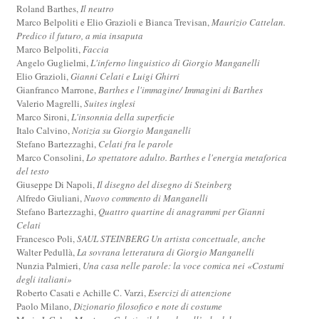
Roland Barthes,
Il neutro
Marco Belpoliti e Elio Grazioli e Bianca Trevisan,
Maurizio Cattelan.
Predico il futuro, a mia insaputa
Marco Belpoliti,
Faccia
Angelo Guglielmi,
L'inferno linguistico di Giorgio Manganelli
Elio Grazioli,
Gianni Celati e Luigi Ghirri
Gianfranco Marrone,
Barthes e l'immagine/ Immagini di Barthes
Valerio Magrelli,
Suites inglesi
Marco Sironi,
L'insonnia della superficie
Italo Calvino,
Notizia su Giorgio Manganelli
Stefano Bartezzaghi,
Celati fra le parole
Marco Consolini,
Lo spettatore adulto. Barthes e l'energia metaforica
del testo
Giuseppe Di Napoli,
Il disegno del disegno di Steinberg
Alfredo Giuliani,
Nuovo commento di Manganelli
Stefano Bartezzaghi,
Quattro quartine di anagrammi per Gianni
Celati
Francesco Poli,
SAUL STEINBERG Un artista concettuale, anche
Walter Pedullà,
La sovrana letteratura di Giorgio Manganelli
Nunzia Palmieri,
Una casa nelle parole: la voce comica nei «Costumi
degli italiani»
Roberto Casati e Achille C. Varzi,
Esercizi di attenzione
Paolo Milano,
Dizionario filosofico e note di costume