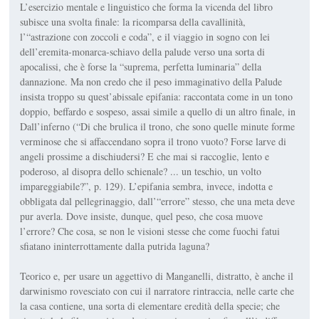
L’esercizio mentale e linguistico che forma la vicenda del libro
subisce una svolta finale: la ricomparsa della ca­vallinità,
l’“astrazione con zoccoli e coda”, e il viaggio in sogno con lei
dell’eremita-monarca-schiavo della palu­de verso una sorta di
apocalissi, che è forse la “suprema, perfetta luminaria” della
dannazione. Ma non credo che il peso immaginativo della
Palude
insista troppo su quest’abissale epifania: raccontata come in un tono
doppio, beffardo e sospeso, assai simile a quel­lo di un altro finale, in
Dall’inferno
(“Di che brulica il trono, che sono quelle minute forme
verminose che si affac­cendano sopra il trono vuoto? Forse larve di
angeli prossime a dischiudersi? E che mai si raccoglie, lento e
poderoso, al disopra dello schienale? ... un te­schio, un volto
impareggiabile?”, p. 129). L’epifania sembra, invece, indot­ta e
obbligata dal pellegrinaggio, dall’“errore” stesso, che una meta deve
pur averla. Dove insiste, dunque, quel peso, che cosa muove
l’errore? Che cosa, se non le visioni stesse che come fuochi fatui
sfiatano ininterrottamente dalla putrida laguna?
Teorico e, per usare un ag­gettivo di Manganelli, distratto, è an­che il
darwinismo rovesciato con cui il narratore rintraccia, nelle carte che
la casa contiene, una sorta di elementare eredità della specie; che