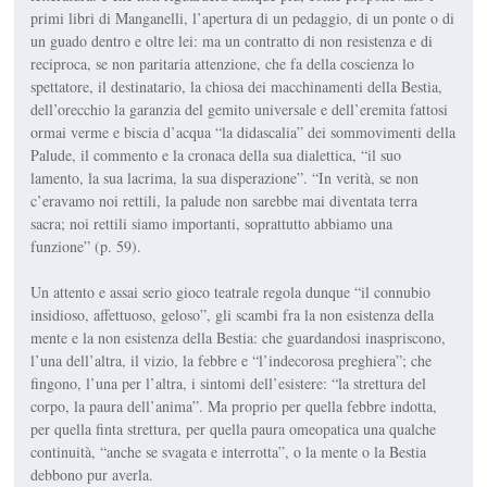
primi libri di Manganelli, l’aper­tura di un pedaggio, di un ponte o di
un guado dentro e oltre lei: ma un contrat­to di non resistenza e di
reciproca, se non paritaria attenzione, che fa della coscienza lo
spettatore, il destinatario, la chiosa dei macchinamenti della Bestia,
dell’orecchio la garanzia del gemito universale e dell’eremita fattosi
ormai verme e biscia d’acqua “la didascalia” dei sommovimenti della
Palude, il commento e la cronaca della sua dia­lettica, “il suo
lamento, la sua lacrima, la sua disperazione”. “In verità, se non
c’eravamo noi rettili, la palude non sarebbe mai diventata terra
sacra; noi rettili siamo importanti, soprattutto abbiamo una
funzione” (p. 59).
Un attento e assai serio gioco teatrale regola dunque “il connubio
insidioso, affettuoso, geloso”, gli scambi fra la non esistenza della
mente e la non esistenza della Bestia: che guardandosi inaspriscono,
l’una dell’altra, il vizio, la febbre e “l’indecorosa preghiera”; che
fingono, l’una per l’altra, i sintomi dell’esistere: “la strettura del
corpo, la paura dell’anima”. Ma proprio per quella febbre indotta,
per quella finta strettura, per quella paura omeopatica una qualche
continuità, “anche se svagata e interrotta”, o la mente o la Bestia
debbono pur averla.