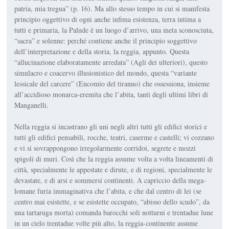
patria, mia tregua” (p. 16). Ma allo stesso tempo in cui si manifesta
principio oggettivo di ogni anche infima esistenza, terra intima a
tutti e primaria, la Palude è un luogo d’arrivo, una meta sconosciuta,
“sa­cra” e solenne: perché contiene anche il principio soggettivo
dell’interpretazio­ne e della storia, la reggia, appunto. Questa
“allucinazione elaboratamente arredata” (
Agli dei ulteriori
), questo
simulacro e coacervo illusionistico del mondo, questa “variante
lessicale del carcere” (
Encomio del tiranno
) che os­sessiona, insieme
all’accidioso monar­ca-eremita che l’abita, tanti degli ulti­mi libri di
Manganelli.
Nella reggia si incastrano gli uni negli altri tutti gli edifici storici e
tutti gli edifici pensabili, rocche, teatri, caser­me e castelli; vi cozzano
e vi si sovrap­pongono irregolarmente corridoi, se­grete e mozzi
spigoli di muri. Così che la reggia assume volta a volta linea­menti di
città, specialmente le appestate e dirute, e di regioni, special­mente le
devastate, e di arsi e sommer­si continenti. A capriccio della mega­
lomane furia immaginativa che l’abi­ta, e che dal centro di lei (se
centro mai esistette, e se esistette occupato, “abis­so dello scudo”, da
una tartaruga mor­ta) comanda barocchi soli notturni e trentadue lune
in un cielo trentadue volte più alto, la reggia-continente as­sume