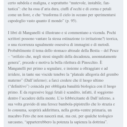
certo subdola e maligna, e soprattutto “mutevole, instabile, fan­
tastica”: che ha ossa d’aria dura, ciuffi d’occhi e di corna e petali
come un fiore, e che “trasforma il cielo in oceano per sperimentarsi
capodoglio vasto quanto il mondo” (p. 95).
I libri di Manganelli si illustrano e si commentano a vicenda. Pochi
scrittori possono vantare la stessa ostinazione (o irritazione?) teorica,
o una ricorren­za ugualmente ossessiva di immagini e di metodi.
Probabilmente il tema dello stomaco abissale della Bestia – del Pe­sce
– “orifizio che, negli stessi singulti della decadenza, assonnatamente
ge­nera”, precede e motiva la bella rilettura di
Pinocchio.
È
Manganelli per primo a segnalare, e insieme a oltraggiare e ad
irridere, in tante sue viscide tene­bre la “plateale allegoria del grembo
materno” (
Dall’inferno
); a farci crede­re che il luogo ultimo
(“definitivo”) coincida per obbligata banalità biologi­ca con il luogo
primo. E da regressive leggi fetali è scandito, infatti, il sog­giorno
dentro l’accadere della mente. L’io febbricitante di
Dall’inferno
, a
sua volta gravido di una feroce bambola-pipistrello che lo strazia e
lo consuma, scoprirà addirittura, nella grotta-ven­tre primaria, un
macabro Feto che non nascerà mai, ma cui, per qualche teolo­gico
sarcasmo, “apparterrebbero la potenza la sapienza la dottrina”.