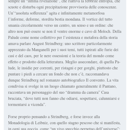
sempre un’“in­fima rivelazione”, che riattiva la feb­brile entropia, che
scuote e disturba ogni precipitazione provvisoria delle conoscenze.
Un’“assoluta sofferenza” agita e infinitamente metamorfosa
l’informe, deforme, stordita bestia mondana. Il vortice del tutto
smania circolarmente verso un centro, un senso e un ordine: che
altro non può essere se non il ventre enorme e cavo di Moloch. Della
Palude come nome collettivo per l’esistenza e metafora della storia
amava parlare August Strindberg: uno scrittore particolarmente
apprezzato da Manganelli per i suoi temi, tutti ispirati alle furie dei
casi e del caos, per le nere ossessioni e la teoria del mondo come
effetto e prodotto della letteratu­ra. Meglio assecondare, di quella Pa­
lude, le insidie per correnti, per rista­gni e per gorghi, piuttosto che
puntare i piedi a cercare un fondo che non c’è, raccomandava
dunque Strindberg nel romanzo autobiografico
Il convento
. La vita
condivisa si svolge in un luogo chiamato generalmente il Pantano,
raccontava un personaggio del suo “dramma da camera”
Casa
bruciata
, “dove tutti non fanno che odiarsi, so­spettarsi, calunniarsi e
tormentarsi a vicenda”.
Forse proprio pensando a Strindberg, e forse invece alla
Monadologia
di Lei­bniz, con quello stagno pescoso che si manifesta,
in ogni sua goccia, come “un vivo specchio perpetuo dell’universo”;