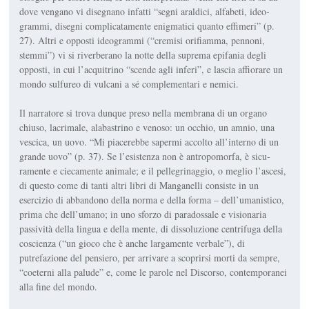
dove vengano vi disegnano infatti “segni araldici, alfabeti, ideo­
grammi, disegni complicatamente enig­matici quanto effimeri” (p.
27). Altri e opposti ideogrammi (“cremisi orifiam­ma, pennoni,
stemmi”) vi si riverberano la notte della suprema epifania de­gli
opposti, in cui l’acquitrino “scende agli inferi”, e lascia affiorare un
mondo sulfureo di vulcani a sé complementari e nemici.
Il narratore si trova dunque preso nel­la membrana di un organo
chiuso, la­crimale, alabastrino e venoso: un oc­chio, un amnio, una
vescica, un uovo. “Mi piacerebbe sapermi accolto all’in­terno di un
grande uovo” (p. 37). Se l’esistenza non è antropomorfa, è sicu­
ramente e ciecamente animale; e il pellegrinaggio, o meglio l’ascesi,
di questo come di tanti altri libri di Man­ganelli consiste in un
esercizio di ab­bandono della norma e della forma – dell’umanistico,
prima che dell’uma­no; in uno sforzo di paradossale e visionaria
passività della lingua e del­la mente, di dissoluzione centrifuga della
coscienza (“un gioco che è anche largamente verbale”), di
putrefazione del pensiero, per arrivare a scoprirsi morti da sempre,
“coeterni alla palu­de” e, come le parole nel
Discorso
, con­temporanei
alla fine del mondo.