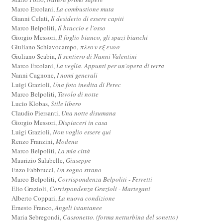
Marco Ercolani,
La combustione muta
Gianni Celati,
Il desiderio di essere capiti
Marco Belpoliti,
Il braccio e l'osso
Giorgio Messori,
Il foglio bianco, gli spazi bianchi
Giuliano Schiavocampo,
πλεον εξ ενοσ
Giuliano Scabia,
Il sentiero di Nanni Valentini
Marco Ercolani,
La veglia. Appunti per un'opera di terra
Nanni Cagnone,
I nomi generali
Luigi Grazioli,
Una foto inedita di Perec
Marco Belpoliti,
Tavolo di notte
Lucio Klobas,
Stile libero
Claudio Piersanti,
Una notte disumana
Giorgio Messori,
Dispiaceri in casa
Luigi Grazioli,
Non voglio essere qui
Renzo Franzini,
Modena
Marco Belpoliti,
La mia città
Maurizio Salabelle,
Giuseppe
Enzo Fabbrucci,
Un sogno strano
Marco Belpoliti,
Corrispondenza Belpoliti - Ferretti
Elio Grazioli,
Corrispondenza Grazioli - Martegani
Alberto Coppari,
La nuova condizione
Ernesto Franco,
Angeli istantanee
Maria Sebregondi,
Cassonetto. (forma netturbina del sonetto)