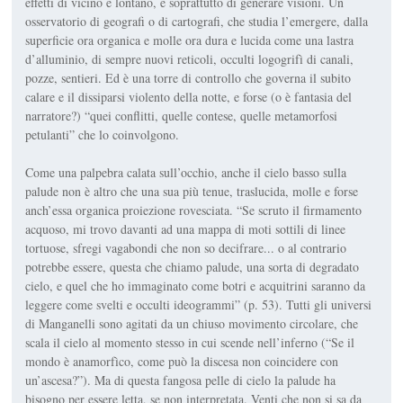
effetti di vicino e lontano, e soprattutto di gene­rare visioni. Un
osservatorio di geografi o di cartografi, che studia l’emergere, dalla
superficie ora organica e molle ora dura e lucida come una lastra
d’al­luminio, di sempre nuovi reticoli, oc­culti logogrifì di canali,
pozze, sentieri. Ed è una torre di controllo che governa il subito
calare e il dissiparsi violento della notte, e forse (o è fantasia del
narratore?) “quei conflitti, quelle con­tese, quelle metamorfosi
petulanti” che lo coinvolgono.
Come una palpebra calata sull’occhio, anche il cielo basso sulla
palude non è altro che una sua più tenue, traslucida, molle e forse
anch’essa organica proie­zione rovesciata. “Se scruto il firma­mento
acquoso, mi trovo davanti ad una mappa di moti sottili di linee
tortuose, sfregi vagabondi che non so de­cifrare... o al contrario
potrebbe essere, questa che chiamo palude, una sorta di degradato
cielo, e quel che ho immagi­nato come botri e acquitrini saranno da
leggere come svelti e occulti ideogram­mi” (p. 53). Tutti gli universi
di Manga­nelli sono agitati da un chiuso movi­mento circolare, che
scala il cielo al momento stesso in cui scende nell’in­ferno (“Se il
mondo è anamorfìco, come può la discesa non coincidere con
un’ascesa?”). Ma di questa fangosa pelle di cielo la palude ha
bisogno per essere letta, se non interpretata. Venti che non si sa da