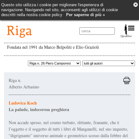
×
Questo sito utilizza i cookie per migliorare l'esperienza di
navigazione. Navigando nel sito, acconsenti agli utilizzi di cookie
descritti nella nostra cookie policy
Per saperne di più »
Fondata nel 1991 da Marco Belpoliti e Elio Grazioli
Riga n.
Alberto Arbasino
Ludovica Koch
La palude, indecorosa preghiera
Non accade spesso, nel cosmo turbato, slittante, franante, che è
l’oggetto e il soggetto di tutti i libri di Manganelli, nel suo inquieto,
“digri­gnante” universo animale e geometri­co scosso dalla febbre del