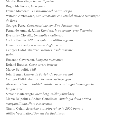
Manlio Brusatin,
Il bacio di pietra
Roger McGough,
La lezione
Franco Marcoaldi,
Le malattie del nostro tempo
Witold Gombrowicz,
Conversazione con Michel Polac e Dominique
de Roux
Georges Perec,
Conversazione con Ewa Pawlikowska
Fernando Arrabal,
Milan Kundera. In cammino verso l'eternità
Kvetoslav Chvatìk,
Un duplice malinteso
Carlos Fuentes,
Milan Kundera: l'idillio segreto
Francois Ricard,
Lo sguardo degli amanti
Georges Didi-Huberman,
Barthes, risolutamente
Italia
Ermanno Cavazzoni,
L'impero telematico
Roland Barthes,
Come vivere insieme
Marco Belpoliti,
J&B
John Berger,
Lettera da Parigi. Un bacio per noi
Georges Didi-Huberman,
Rendere un’immagine
Alessandra Sarchi,
Bidibibodibibu, ovvero i sogni hanno gambe
lunghissime
Stefano Bartezzaghi,
Steinberg, talkboy/thinkboy
Marco Belpoliti e Andrea Cortellessa,
Antologia della critica
manganelliana. Nota e sommario
Gianni Celati,
Esercizio autobiografico in 2000 battute
Attilio Vecchiatto,
I Sonetti del Badalucco