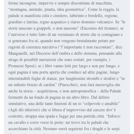
forme incongrue, impervie e sem­pre discontinue di macchina,
“monta­gna, animale, pianta, idea geometrica”. Come la reggia, la
palude si manifesta città e cimitero, labirinto e bordello, regione,
giardino e latrina, regno acquatico e riarso dominio vulcanico. Se “le
storie nascono a grappoli, o non nascono” (
Encomio del tiranno
), se
l’universo è tutto fatto di un verminaio di storie che si contagiano e
si generano fra sé, quando non vengono brutal­mente potate per
ragioni di coerenza narrativa (“l’importante è non raccontare”, dice
Manganelli, nel
Discorso dell’ombra e dello stemma
, pensando alla
strage di possibili narrazioni che sono costati, per esempio, i
Promessi Sposi
); se i libri vanno letti per largo e non per lungo, e
ogni pagina è una porta aperta che conduce ad altre pagi­ne, lungo
interminabili fughe di stanze, per lunghissimi strombi e strafori e “in
un infini­to brusio di cardini” (
Pinocchio
), non farà meraviglia che
anche la storia – acquitrinosa, e non antropomorfica – della Palude
fermenti da un fondo di pagina in un altro libro. Dal delirio
simulativo, una delle tante finzioni di un io “colpevole e ama­bile”
(
Agli dèi ulteriori
) che si libera d’improv­viso dal carcere dov’è
costretto, strappa una spada e fugge per una putrida città. “Inforco
un cavallo e corro verso le porte: mi trovo tra le paludi che
accerchiano la città. Nessuno oserà seguirmi fra i draghi e le serpi