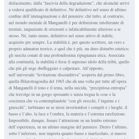
disfacimento, dalla “lascivia della degradazione”, che alcunché arrivi
a vedersi qualificato di definitivo. Né definitivo nel senso di ultimo
confine dell’immaginazione e del pensiero: ché tutto, al contrario,
nel mondo mentale di Manganelli è per definizione intollerante di
termini, impaziente di orizzonti e infaticabil­mente ulteriore a se
stesso. Né, tanto meno, definitivo nel senso attivo di stabile,
acquisito per sempre. La sta­bilità è, per questo scrittore, un vero e
proprio
adunaton
teorico, e quel che è più, un duro disturbo estetico;
gli su­scita conati di una profondissima ri­pugnanza etica. Associata
alla conti­nuità, la stabilità è forse il supremo idolo della tribù, quello
che più gli urge sbeffeggiare e calpestare. All’opposto,
nell’universale “levitazione discen­ditiva” scoperta dal primo libro,
quella
Hilarotragoedia
del 1965 che dà una volta per tutte all’opera
di Manganelli il tono e il tema, nella suicida, “preci­pitosa entropia”
che travolge in un gorgo spossante e senza tregua le cose e la
coscienza che va contemplandole “con gli orecchi, l’inguine e i
ginocchi”, turbinano su se stessi invertendosi i compiti e i luoghi, il
basso e l’alto, la luce e l’ombra, la materia e l’estrema rarefazione.
Impossibile, dunque, fis­sare l’attenzione su un lembo estremo
dell’esperienza, su un ultimo margine del pensiero. Dietro l’ultimo,
sotto l’in­feriore, non importa quanto basso e inarticolato, si muove