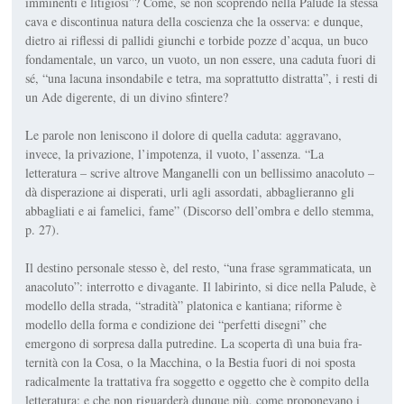
imminenti e litigiosi”? Come, se non scoprendo nella Palude la stessa
cava e discontinua natura della co­scienza che la osserva: e dunque,
dietro ai riflessi di pallidi giunchi e torbide pozze d’acqua, un buco
fondamentale, un varco, un vuoto, un non essere, una caduta fuori di
sé, “una lacuna inson­dabile e tetra, ma soprattutto distrat­ta”, i resti di
un Ade digerente, di un divino sfintere?
Le parole non leniscono il dolore di quella caduta: aggravano,
invece, la privazione, l’impotenza, il vuoto, l’as­senza. “La
letteratura – scrive altrove Manganelli con un bellissimo anacoluto –
dà disperazione ai disperati, urli agli assordati, abbaglieranno gli
abbaglia­ti e ai famelici, fame” (
Discorso dell’ombra e dello stemma
,
p. 27).
Il destino personale stesso è
,
del resto, “una frase sgrammaticata, un
ana­coluto”: interrotto e divagante. Il labi­rinto, si dice nella
Palude
, è
modello della strada, “stradità” platonica e kantiana; riforme è
modello della for­ma e condizione dei “perfetti disegni” che
emergono di sorpresa dalla putredine. La scoperta dì una buia fra­
ternità con la Cosa, o la Macchina, o la Bestia fuori di noi sposta
radicalmente la trattativa fra soggetto e oggetto che è compito della
letteratura: e che non riguarderà dunque più, come propone­vano i