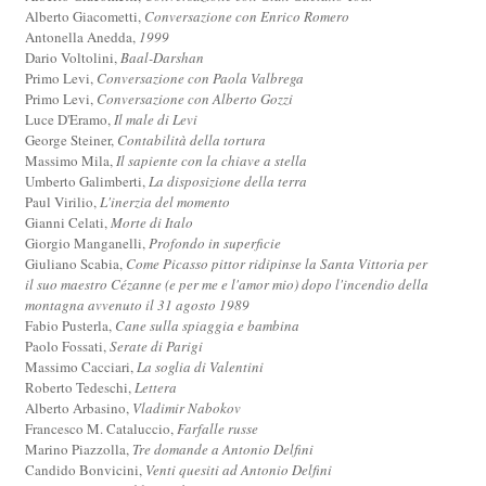
Alberto Giacometti,
Conversazione con Enrico Romero
Antonella Anedda,
1999
Dario Voltolini,
Baal-Darshan
Primo Levi,
Conversazione con Paola Valbrega
Primo Levi,
Conversazione con Alberto Gozzi
Luce D'Eramo,
Il male di Levi
George Steiner,
Contabilità della tortura
Massimo Mila,
Il sapiente con la chiave a stella
Umberto Galimberti,
La disposizione della terra
Paul Virilio,
L'inerzia del momento
Gianni Celati,
Morte di Italo
Giorgio Manganelli,
Profondo in superficie
Giuliano Scabia,
Come Picasso pittor ridipinse la Santa Vittoria per
il suo maestro Cézanne (e per me e l'amor mio) dopo l'incendio della
montagna avvenuto il 31 agosto 1989
Fabio Pusterla,
Cane sulla spiaggia e bambina
Paolo Fossati,
Serate di Parigi
Massimo Cacciari,
La soglia di Valentini
Roberto Tedeschi,
Lettera
Alberto Arbasino,
Vladimir Nabokov
Francesco M. Cataluccio,
Farfalle russe
Marino Piazzolla,
Tre domande a Antonio Delfini
Candido Bonvicini,
Venti quesiti ad Antonio Delfini