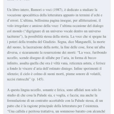
Un libro intero,
Rumori o voci
(1987), è dedicato a studiare la
vocazione apocalittica della letteratura appunto in termini d’echi e
d’errori. L’ultima, bellissima pagina insegue, per allit­terazioni, il
volo irregolare e ansioso della voce: l’ultima occasione del dialo­go
col mondo (“digrignare di un uni­verso vocale dentro un universo
taci­turno”), la possibilità stessa della sto­ria. La voce che si spegne ha
i poteri della tromba del Giudizio. Segna, dice Manganelli, la morte
del suono, la lacerazione della notte, la fine delle cose, forse un’alba
diversa, e sicura­mente la resurrezione dei morti: “La voce, furibondo
uccello, scende disegno di sillabe per l’aria, in forma di becco
infinito, assalta quella che ora è viltà vana, reticenza astuta, e ferisce
a fon­do le viscere d’aria dell’ostinato dinie­go. Infine sperimenti il
silenzio; il cielo è colmo di suoni morti, piume sonore di volatili,
uccisi rintocchi” (p. 145).
A questa lingua uccello, sonante e lirica, sono affidati non solo lo
studio di che cosa la Palude sia, e voglia, e faccia; ma anche la
formulazione di un con­tratto accettabile con la Palude stessa, di un
patto che è la ragione principale della letteratura per l’esistenza.
“Una callida e peritosa trattativa, un som­messo baratto con alcunché