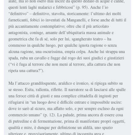
alate, ma io non oserò mai uscire da que­sto dedalo di acque e can­ne,
questi lenti laghi ma­larici e febbricosi” (p. 95). Anche l’io
“definitivo” – definitivo, stavolta, sto­ricamente: l’ultimo dei molti
farneticanti, fobici io inventati da Manga­nelli, e forse anche di tutti il
più accanita­mente contemplativo; oltre che il più articola­to
antagonista, coniu­ge, amante dell’ubiqui­taria massa animale e
geometrica che fa di sé, solo per lui, sgangherato teatro – ha
commesso in qualche luogo, per qualche ignota ragione o senza
alcuna ragione, una oscurissima, empia colpa. Anche lui strappa una
spada, ruba un cavallo e fugge dal rogo dei suoi giudici e giustizieri
(“vi è fuga al terrore che non meni al terrore, alla cattura che non
ripeta una cattura?”).
Ma l’attacco grandiloquente, araldico e ironico, si ripiega subito su
se stesso. Esita, rallenta, riflette. Il narratore sa di lasciarsi alle spalle
una feroce città di giusti e una complice cittadella di ingiusti per
rifugiarsi in “un luogo dove è difficile entrare e impossibile uscire:
dove io sarò al sicuro, ma affatto solo, e per sempre escluso da ogni
commercio umano” (p. 12). La palude, prima anco­ra di essere cosa
di putredine e di fer­mentazione, prima di manifestare pro­pri oggetti,
qualità e mire, è dunque per definizione un aldilà, uno spazio
ulteriore e, provvisoriamente, ultimo di incognita area e