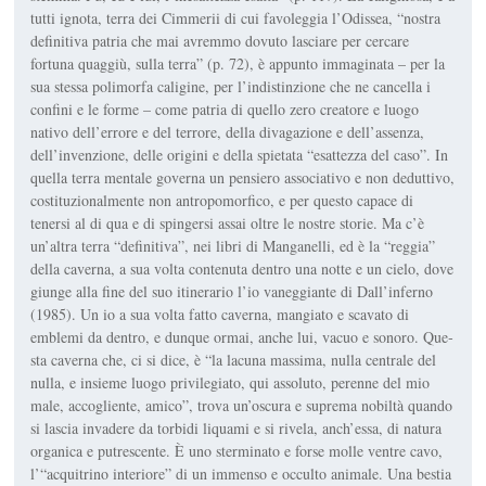
tutti ignota, terra dei Cimmerii di cui favoleggia l’
Odissea
, “nostra
definitiva patria che mai avremmo dovuto lasciare per cercare
fortuna quaggiù, sulla terra” (p. 72), è appunto immaginata – per la
sua stes­sa polimorfa caligine, per l’indistinzione che ne cancella i
confini e le forme – come patria di quello zero creatore e luogo
nativo dell’errore e del terrore, della divagazione e dell’assenza,
dell’invenzio­ne, delle origini e della spietata “esattezza del caso”. In
quella terra mentale governa un pensiero associativo e non deduttivo,
costitu­zionalmente non antro­pomorfico, e per questo capace di
tenersi al di qua e di spingersi assai oltre le nostre storie. Ma c’è
un’altra terra “definitiva”, nei libri di Manganelli, ed è la “reggia”
della caverna, a sua volta contenuta dentro una notte e un cielo, dove
giunge alla fine del suo itinerario l’io vaneggiante di
Dal­l’inferno
(1985). Un io a sua volta fatto caverna, mangiato e scavato di
emblemi da dentro, e dunque ormai, anche lui, vacuo e sonoro. Que­
sta caverna che, ci si dice, è “la lacuna mas­sima, nulla centrale del
nulla, e insieme luogo privilegiato, qui asso­luto, perenne del mio
male, accogliente, ami­co”, trova un’oscura e suprema nobiltà quan­do
si lascia invadere da torbidi liquami e si ri­vela, anch’essa, di na­tura
organica e putre­scente. È uno stermi­nato e forse molle ventre cavo,
l’“acquitrino interiore” di un immenso e occulto animale. Una bestia