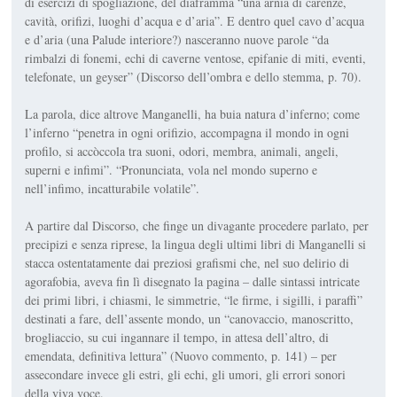
di esercizi di spoglia­zione, del diaframma “una arnia di carenze,
cavità, orifizi, luoghi d’acqua e d’aria”. E dentro quel cavo d’acqua
e d’aria (una Palude interiore?) nasce­ranno nuove parole “da
rimbalzi di fonemi, echi di caverne ventose, epifanie di miti, eventi,
telefonate, un geyser” (
Discorso dell’ombra e dello stemma
, p. 70).
La parola, dice altrove Manganelli, ha buia natura d’inferno; come
l’inferno “penetra in ogni orifizio, accompagna il mondo in ogni
profilo, si accòccola tra suoni, odori, membra, ani­mali, angeli,
superni e infimi”. “Pronun­ciata, vola nel mondo superno e
nell’infimo, incatturabile volatile”.
A partire dal
Discorso
, che finge un divagante procedere parlato, per
preci­pizi e senza riprese, la lingua degli ultimi libri di Manganelli si
stacca ostentatamente dai preziosi grafismi che, nel suo delirio di
agorafobia, aveva fin lì disegnato la pagina – dalle sintassi intricate
dei primi libri, i chiasmi, le simmetrie, “le firme, i sigilli, i paraffi”
destinati a fare, dell’assente mondo, un “canovaccio, manoscritto,
brogliac­cio, su cui ingannare il tempo, in attesa dell’altro, di
emendata, definitiva lettura” (
Nuovo commento
, p. 141) – per
assecondare invece gli estri, gli echi, gli umori, gli errori sonori
della viva voce.