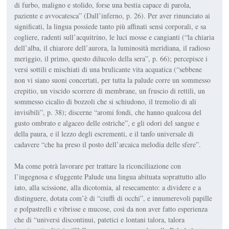
di furbo, maligno e stolido, forse una bestia ca­pace di parola,
paziente e avvocatesca” (
Dall’inferno
, p. 26). Per aver rinun­ciato ai
significati, la lingua possiede tanto più affinati sensi corporali, e sa
cogliere, radenti sull’acquitrino, le luci mosse e cangianti (“la chiaria
dell’al­ba, il chiarore dell’aurora, la luminosità meridiana, il radioso
meriggio, il pri­mo, questo dilucolo della sera”, p. 66); percepisce i
versi sottili e mischiati di una brulicante vita acquatica (“sebbe­ne
non vi siano suoni concertati, per tutta la palude corre un sommesso
crepitio, un viscido scorrere di mem­brane, un fruscio di rettili, un
sommesso cicalio di bozzoli che si schiudono, il tremolio di ali
invisibili”, p. 38); discer­ne “aromi fondi, che hanno qualcosa del
gusto ombrato e algaceo delle ostri­che”, e gli odori del sangue e
della paura, e il lezzo degli escrementi, e il tanfo universale di
cadavere “che ha preso il posto dell’arcaica melodia delle sfere”.
Ma come potrà lavorare per trattare la riconciliazione con
l’ingegnosa e sfug­gente Palude una lingua abituata so­prattutto allo
iato, alla scissione, alla dicotomia, al resecamento: a dividere e a
distinguere, dotata com’è di “ciuffi di occhi”, e innumerevoli papille
e polpa­strelli e vibrisse e mucose, così da non aver fatto esperienza
che di “universi discontinui, patetici e lontani talora, talora