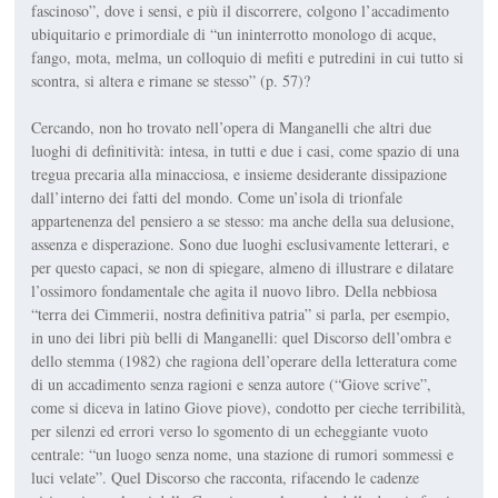
fascinoso”, dove i sensi, e più il discorrere, colgono l’accadimento
ubiquitario e primordiale di “un inin­terrotto monologo di acque,
fango, mota, melma, un colloquio di mefiti e putre­dini in cui tutto si
scontra, si altera e rimane se stesso” (p. 57)?
Cercando, non ho trovato nell’opera di Manganelli che altri due
luoghi di definitività: intesa, in tutti e due i casi, come spazio di una
tregua precaria alla minacciosa, e insieme desiderante dissipazione
dall’interno dei fatti del mondo. Come un’isola di trionfale
appartenenza del pensiero a se stesso: ma anche della sua delusio­ne,
assenza e disperazione. Sono due luoghi esclusivamente letterari, e
per questo capaci, se non di spiegare, al­meno di illustrare e dilatare
l’ossimoro fondamentale che agita il nuovo libro. Della nebbiosa
“terra dei Cimmerii, nostra definitiva patria” si parla, per esempio,
in uno dei libri più belli di Manganelli: quel
Discorso dell’ombra e
dello stemma
(1982) che ragiona dell’operare della letteratura come
di un accadimento senza ragioni e senza autore (“Giove scrive”,
come si diceva in latino Giove piove), condotto per cieche terribilità,
per silenzi ed errori verso lo sgomento di un echeggiante vuoto
centrale: “un luogo senza nome, una stazione di rumori sommessi e
luci velate”. Quel
Discorso
che racconta, rifacendo le cadenze