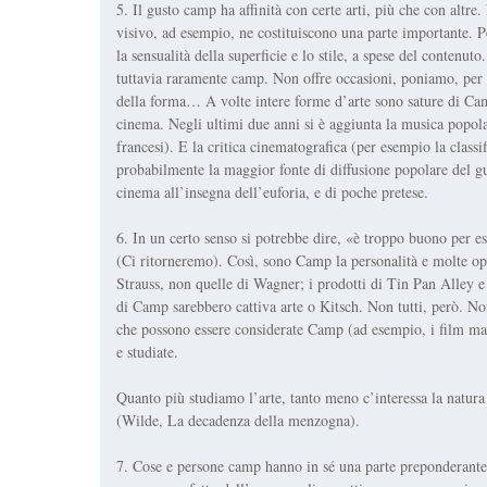
5. Il gusto camp ha affinità con certe arti, più che con altre
visivo, ad esempio, ne costituiscono una parte importante. Pe
la sensualità della superficie e lo stile, a spese del contenu
tuttavia raramente camp. Non offre occasioni, poniamo, per u
della forma… A volte intere forme d’arte sono sature di Camp
cinema. Negli ultimi due anni si è aggiunta la musica popol
francesi). E la critica cinematografica (per esempio la classif
probabilmente la maggior fonte di diffusione popolare del gu
cinema all’insegna dell’euforia, e di poche pretese.
6. In un certo senso si potrebbe dire, «è troppo buono per
(Ci ritorneremo). Così, sono Camp la personalità e molte op
Strauss, non quelle di Wagner; i prodotti di Tin Pan Alley e
di Camp sarebbero cattiva arte o Kitsch. Non tutti, però. No
che possono essere considerate Camp (ad esempio, i film ma
e studiate.
Quanto più studiamo l’arte, tanto meno c’interessa la natura
(Wilde,
La decadenza della menzogna
).
7. Cose e persone camp hanno in sé una parte preponderante 