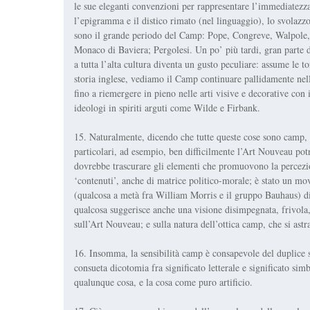
le sue eleganti convenzioni per rappresentare l’immediatezza
l’epigramma e il distico rimato (nel linguaggio), lo svolazz
sono il grande periodo del Camp: Pope, Congreve, Walpole, e
Monaco di Baviera; Pergolesi. Un po’ più tardi, gran parte d
a tutta l’alta cultura diventa un gusto peculiare: assume le to
storia inglese, vediamo il Camp continuare pallidamente nel
fino a riemergere in pieno nelle arti visive e decorative co
ideologi in spiriti arguti come Wilde e Firbank.
15. Naturalmente, dicendo che tutte queste cose sono camp, n
particolari, ad esempio, ben difficilmente l’Art Nouveau pot
dovrebbe trascurare gli elementi che promuovono la percez
‘contenuti’, anche di matrice politico-morale; è stato un mov
(qualcosa a metà fra William Morris e il gruppo Bauhaus) di
qualcosa suggerisce anche una visione disimpegnata, frivola, 
sull’Art Nouveau; e sulla natura dell’ottica camp, che si astr
16. Insomma, la sensibilità camp è consapevole del duplice se
consueta dicotomia fra significato letterale e significato sim
qualunque cosa, e la cosa come puro artificio.