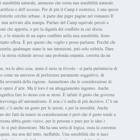
 sensibilità naturale, ammesso che esista una sensibilità naturale.
rtificio e dell’eccesso. Per di più il Camp è esoterico, è una specie
a ristrette cerchie urbane. A parte due pigre pagine nel romanzo
Il
mai arrivato alla stampa. Parlare del Camp equivale perciò a
ne che apporta, o per la dignità del conflitto in cui sfocia.
, e lo stimolo di un aspro conflitto nella mia sensibilità. Sono
ttanto offesa. È per questo che voglio e posso parlarne. Perché chi
zzarla; qualunque siano le sue intenzioni, può solo esibirla. Dare
e la storia richiede invece una profonda empatia, corretta da un
e, tra le altre cose, muta il serio in frivolo - si parla purtuttavia di
usto come un universo di preferenze puramente soggettive, di
 alla sovranità della ragione. Ammettono che le considerazioni di
alle opere d’arte. Ma il loro è un atteggiamento ingenuo. Anche
nifica fare lo stesso con se stessi. È infatti il gusto che governa
ntravvenga all’automatismo. E non c’è nulla di più decisivo. C’è un
nti; c’è anche un gusto per le azioni, e per la moralità. Anche
Uno dei fatti da tenere in considerazione è però che il gusto tende a
rsona abbia gusto visivo, per le persone e pure per le idee.)
lo si può dimostrare. Ma ha una sorta di logica, ossia la coerenza
 quasi, ma non del tutto, ineffabile. Una sensibilità che si lasci