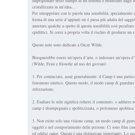
imprigionare nello stampo di un sistema o modellare dagli ind
cristallizzata in un’idea…
Per intrappolare con le parole una sensibilità, specialmente 
forma di una serie d’appunti mi è parsa più adatta del saggi
annotare qualche a-spetto di questa sensibilità così peculia
epidittici. Si corre a propria volta il rischio di produrre u
Queste note sono dedicate a Oscar Wilde.
Bisognerebbe essere un’opera d’arte, o indossare un’opera d’
(Wilde,
Frasi e filosofie ad uso dei giovani
)
1. Per cominciare, assai generalmente: il Camp è una parti
fenomeno estetico. Questo modo, il modo camp di guardare all
stilizzazione.
2. Esaltare lo stile significa ridurre il contenuto, o addurre
camp è disimpegnata e spoliticizzata, o perlomeno apolitica.
3. Non esiste solo una visione camp, un modo camp di guarda
oggetti e nel comportamento delle persone. Ci sono film ca
ed edifici camp. Questa è una distinzione importante. Lo sgu