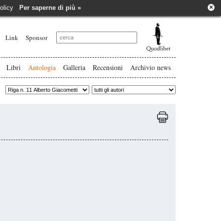
×
e policy
Per saperne di più »
Link
Sponsor
Libri
Antologia
Galleria
Recensioni
Archivio news