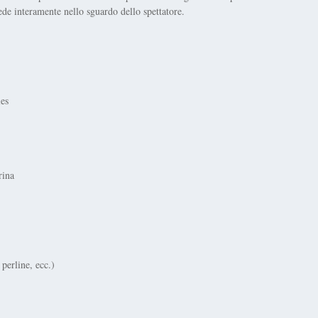
e interamente nello sguardo dello spettatore.
les
rina
 perline, ecc.)