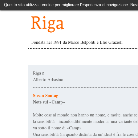
Questo sito utilizza i cookie per migliorare l'esperienza di navigazione. Nav
Fondata nel 1991 da Marco Belpoliti e Elio Grazioli
Riga n.
Alberto Arbasino
Susan Sontag
Note sul «Camp»
Molte cose al mondo non hanno un nome, e molte, anche se i
la sensibilità - inconfondibilmente moderna, una variante dell
va sotto il nome di «Camp».
Una sensibilità (in quanto distinta da un’idea) è fra le cose di