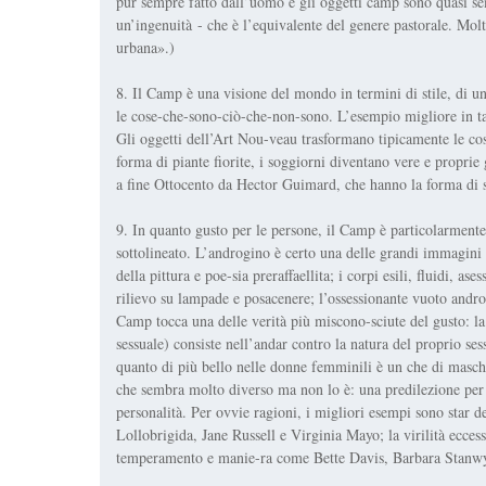
pur sempre fatto dall’uomo e gli oggetti camp sono quasi s
un’ingenuità - che è l’equivalente del genere pastorale. Mol
urbana».)
8. Il Camp è una visione del mondo in termini di stile, di un
le cose-che-sono-ciò-che-non-sono. L’esempio migliore in tal
Gli oggetti dell’Art Nou-veau trasformano tipicamente le cos
forma di piante fiorite, i soggiorni diventano vere e proprie
a fine Ottocento da Hector Guimard, che hanno la forma di st
9. In quanto gusto per le persone, il Camp è particolarmente
sottolineato. L’androgino è certo una delle grandi immagini d
della pittura e poe-sia preraffaellita; i corpi esili, fluidi, a
rilievo su lampade e posacenere; l’ossessionante vuoto androg
Camp tocca una delle verità più miscono-sciute del gusto: la 
sessuale) consiste nell’andar contro la natura del proprio se
quanto di più bello nelle donne femminili è un che di masc
che sembra molto diverso ma non lo è: una predilezione per l’e
personalità. Per ovvie ragioni, i migliori esempi sono star d
Lollobrigida, Jane Russell e Virginia Mayo; la virilità ecce
temperamento e manie-ra come Bette Davis, Barbara Stanwy