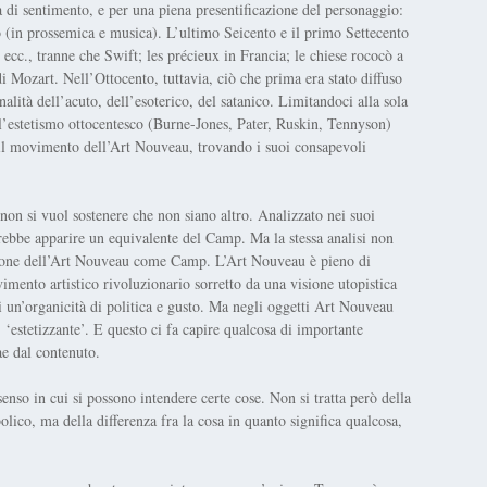
 di sentimento, e per una piena presentificazione del personaggio:
o (in prossemica e musica). L’ultimo Seicento e il primo Settecento
cc., tranne che Swift; les précieux in Francia; le chiese rococò a
i Mozart. Nell’Ottocento, tuttavia, ciò che prima era stato diffuso
nalità dell’acuto, dell’esoterico, del satanico. Limitandoci alla sola
l’estetismo ottocentesco (Burne-Jones, Pater, Ruskin, Tennyson)
n il movimento dell’Art Nouveau, trovando i suoi consapevoli
on si vuol sostenere che non siano altro. Analizzato nei suoi
rebbe apparire un equivalente del Camp. Ma la stessa analisi non
ione dell’Art Nouveau come Camp. L’Art Nouveau è pieno di
imento artistico rivoluzionario sorretto da una visione utopistica
 un’organicità di politica e gusto. Ma negli oggetti Art Nouveau
‘estetizzante’. E questo ci fa capire qualcosa di importante
ae dal contenuto.
nso in cui si possono intendere certe cose. Non si tratta però della
bolico, ma della differenza fra la cosa in quanto significa qualcosa,