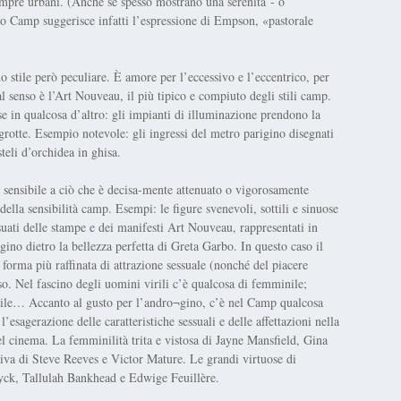
empre urbani. (Anche se spesso mostrano una serenità - o
to Camp suggerisce infatti l’espressione di Empson, «pastorale
o stile però peculiare. È amore per l’eccessivo e l’eccentrico, per
 senso è l’Art Nouveau, il più tipico e compiuto degli stili camp.
e in qualcosa d’altro: gli impianti di illuminazione prendono la
 grotte. Esempio notevole: gli ingressi del metro parigino disegnati
eli d’orchidea in ghisa.
 sensibile a ciò che è decisa-mente attenuato o vigorosamente
ella sensibilità camp. Esempi: le figure svenevoli, sottili e sinuose
sessuati delle stampe e dei manifesti Art Nouveau, rappresentati in
ino dietro la bellezza perfetta di Greta Garbo. In questo caso il
forma più raffinata di attrazione sessuale (nonché del piacere
sso. Nel fascino degli uomini virili c’è qualcosa di femminile;
hile… Accanto al gusto per l’andro¬gino, c’è nel Camp qualcosa
sagerazione delle caratteristiche sessuali e delle affettazioni nella
el cinema. La femminilità trita e vistosa di Jayne Mansfield, Gina
ssiva di Steve Reeves e Victor Mature. Le grandi virtuose di
ck, Tallulah Bankhead e Edwige Feuillère.