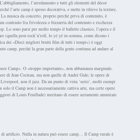
. L’abbigliamento, l’arredamento e tutti gli elementi del décor
rché l’arte camp è spesso decorativa, e mette in rilievo la texture,
to. La musica da concerto, proprio perché priva di contenuto, è
n contrasto fra frivolezza o bizzarria del contenuto e ricchezza
. Lo sono parsi per molto tempo il balletto classico, l’opera e il
are (quella post-rock’n’roll, lo yé yé in-somma, come dicono i
ica dei «Dieci migliori brutti film di tutti i tempi») è oggi
sto camp, perché la gran parte della gente continua ad andare al
 essere Camp». O «troppo importante», non abbastanza marginale.
ere di Jean Cocteau, ma non quelle di André Gide; le opere di
 Liverpool, non il jazz. Da un punto di vista ‘serio’, molti esempi
n solo il Camp non è necessariamente cattiva arte, ma certe opere
ggiori di Louis Feuillade) meritano di essere seriamente ammirate
di artificio. Nulla in natura può essere camp… Il Camp rurale è