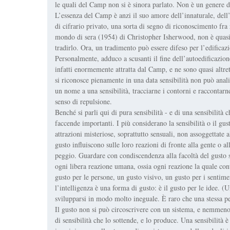
le quali del Camp non si è sinora parlato. Non è un genere di
L’essenza del Camp è anzi il suo amore dell’innaturale, dell’a
di cifrario privato, una sorta di segno di riconoscimento fr
mondo di sera
(1954) di Christopher Isherwood, non è quasi 
tradirlo. Ora, un tradimento può essere difeso per l’edificazio
Personalmente, adduco a scusanti il fine dell’autoedificazione
infatti enormemente attratta dal Camp, e ne sono quasi altre
si riconosce pienamente in una data sensibilità non può anali
un nome a una sensibilità, tracciarne i contorni e raccontarn
senso di repulsione.
Benché si parli qui di pura sensibilità - e di una sensibilità ch
faccende importanti. I più considerano la sensibilità o il g
attrazioni misteriose, soprattutto sensuali, non assoggettate
gusto influiscono sulle loro reazioni di fronte alla gente o 
peggio. Guardare con condiscendenza alla facoltà del gusto sig
ogni libera reazione umana, ossia ogni reazione la quale co
gusto per le persone, un gusto visivo, un gusto per i sentime
l’intelligenza è una forma di gusto: è il gusto per le idee. (
svilupparsi in modo molto ineguale. È raro che una stessa pe
Il gusto non si può circoscrivere con un sistema, e nemmeno 
di sensibilità che lo sottende, e lo produce. Una sensibilità è