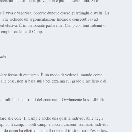
elicati utensili della prova, non è più una sensibilità. Si è
se è viva e vigorosa, occorre dunque essere guardinghi e svelti. La
o (che richiede un’argomentazione lineare e consecutiva) ad
re ed elusiva. È imbarazzante parlare del Camp con toni solenni o
n esempio scadente di Camp.
arte
colare forma di estetismo. È un modo di vedere il mondo come
e cose, non si basa sulla bellezza ma sul grado d’artificio e di
 neutralità nei confronti del contenuto. Ovviamente la sensibilità
re alle cose. Il Camp è anche una qualità individuabile negli
mp, abiti camp, mobili camp, e ancora canzoni, romanzi, individui
ardo camp ha effettivamente il potere di trasfigu-rare l’esperienza.