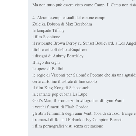
Ma non tutto può essere visto come Camp. Il Camp non risied
4. Alcuni esempi casuali del canone camp:
Zuleika Dobson di Max Beerbohm
le lampade Tiffany
i film Scopitone
il ristorante Brown Derby su Sunset Boulevard, a Los Ange
titoli e articoli dello «Enquirer»
i disegni di Aubrey Beardsley
Il lago dei cigni
le opere di Bellini
le regie di Visconti per Salomé e Peccato che sia una sguald
certe cartoline illustrate di fine secolo
il film King Kong di Schoedsack
la cantante pop cubana La Lupe
God’s Man, il «romanzo in xilografie» di Lynn Ward
i vecchi fumetti di Flash Gordon
gli abiti femminili degli anni Venti (boa di struzzo, frange e
i romanzi di Ronald Firbank e Ivy Compton-Burnett
i film pornografici visti senza eccitazione