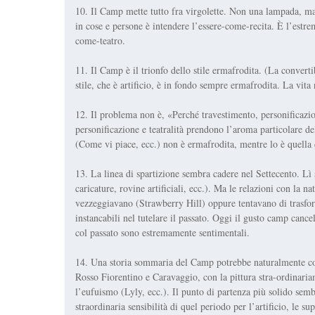
10. Il Camp mette tutto fra virgolette. Non una lampada,
in cose e persone è intendere l’essere-come-recita. È l’estrem
come-teatro.
11. Il Camp è il trionfo dello stile ermafrodita. (La conver
stile, che è artificio, è in fondo sempre ermafrodita. La vita
12. Il problema non è, «Perché travestimento, personificazio
personificazione e teatralità prendono l’aroma particolare
(Come vi piace, ecc.) non è ermafrodita, mentre lo è quella
13. La linea di spartizione sembra cadere nel Settecento. Lì 
caricature, rovine artificiali, ecc.). Ma le relazioni con la n
vezzeggiavano (Strawberry Hill) oppure tentavano di trasform
instancabili nel tutelare il passato. Oggi il gusto camp cance
col passato sono estremamente sentimentali.
14. Una storia sommaria del Camp potrebbe naturalmente c
Rosso Fiorentino e Caravaggio, con la pittura stra-ordinariam
l’eufuismo (Lyly, ecc.). Il punto di partenza più solido sembr
straordinaria sensibilità di quel periodo per l’artificio, le sup