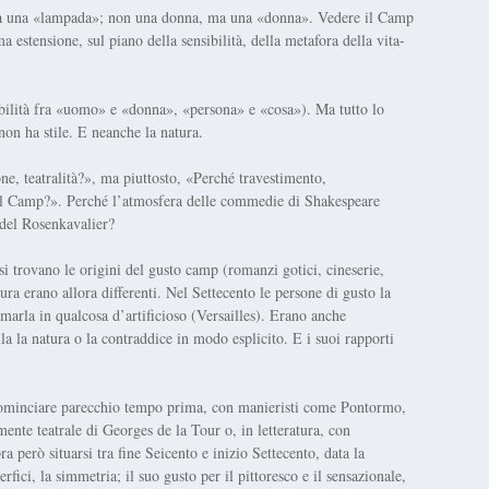
 ma una «lampada»; non una donna, ma una «donna». Vedere il Camp
a estensione, sul piano della sensibilità, della metafora della vita-
tibilità fra «uomo» e «donna», «persona» e «cosa»). Ma tutto lo
 non ha stile. E neanche la natura.
ne, teatralità?», ma piuttosto, «Perché travestimento,
 del Camp?». Perché l’atmosfera delle commedie di Shakespeare
 del Rosenkavalier?
si trovano le origini del gusto camp (romanzi gotici, cineserie,
atura erano allora differenti. Nel Settecento le persone di gusto la
arla in qualcosa d’artificioso (Versailles). Erano anche
lla la natura o la contraddice in modo esplicito. E i suoi rapporti
ominciare parecchio tempo prima, con manieristi come Pontormo,
ente teatrale di Georges de la Tour o, in letteratura, con
a però situarsi tra fine Seicento e inizio Settecento, data la
erfici, la simmetria; il suo gusto per il pittoresco e il sensazionale,