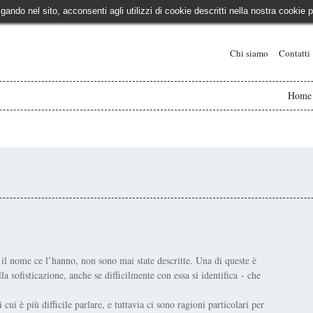
igando nel sito, acconsenti agli utilizzi di cookie descritti nella nostra cooki
Chi siamo
Contatti
Home
l nome ce l’hanno, non sono mai state descritte. Una di queste è
a sofisticazione, anche se difficilmente con essa si identifica - che
 cui è più difficile parlare, e tuttavia ci sono ragioni particolari per