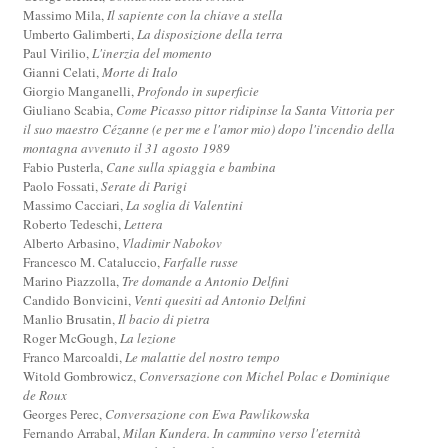
Massimo Mila,
Il sapiente con la chiave a stella
Umberto Galimberti,
La disposizione della terra
Paul Virilio,
L'inerzia del momento
Gianni Celati,
Morte di Italo
Giorgio Manganelli,
Profondo in superficie
Giuliano Scabia,
Come Picasso pittor ridipinse la Santa Vittoria per
il suo maestro Cézanne (e per me e l'amor mio) dopo l'incendio della
montagna avvenuto il 31 agosto 1989
Fabio Pusterla,
Cane sulla spiaggia e bambina
Paolo Fossati,
Serate di Parigi
Massimo Cacciari,
La soglia di Valentini
Roberto Tedeschi,
Lettera
Alberto Arbasino,
Vladimir Nabokov
Francesco M. Cataluccio,
Farfalle russe
Marino Piazzolla,
Tre domande a Antonio Delfini
Candido Bonvicini,
Venti quesiti ad Antonio Delfini
Manlio Brusatin,
Il bacio di pietra
Roger McGough,
La lezione
Franco Marcoaldi,
Le malattie del nostro tempo
Witold Gombrowicz,
Conversazione con Michel Polac e Dominique
de Roux
Georges Perec,
Conversazione con Ewa Pawlikowska
Fernando Arrabal,
Milan Kundera. In cammino verso l'eternità