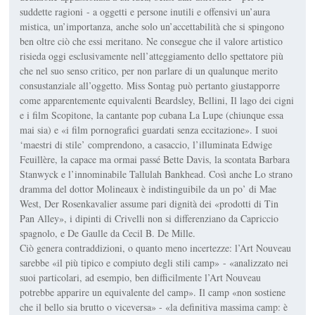
suddette ragioni - a oggetti e persone inutili e offensivi un’aura
mistica, un’importanza, anche solo un’accettabilità che si spingono
ben oltre ciò che essi meritano. Ne consegue che il valore artistico
risieda oggi esclusivamente nell’atteggiamento dello spettatore più
che nel suo senso critico, per non parlare di un qualunque merito
consustanziale all’oggetto. Miss Sontag può pertanto giustapporre
come apparentemente equivalenti Beardsley, Bellini, Il lago dei cigni
e i film Scopitone, la cantante pop cubana La Lupe (chiunque essa
mai sia) e «i film pornografici guardati senza eccitazione». I suoi
‘maestri di stile’ comprendono, a casaccio, l’illuminata Edwige
Feuillère, la capace ma ormai passé Bette Davis, la scontata Barbara
Stanwyck e l’innominabile Tallulah Bankhead. Così anche Lo strano
dramma del dottor Molineaux è indistinguibile da un po’ di Mae
West, Der Rosenkavalier assume pari dignità dei «prodotti di Tin
Pan Alley», i dipinti di Crivelli non si differenziano da Capriccio
spagnolo, e De Gaulle da Cecil B. De Mille.
Ciò genera contraddizioni, o quanto meno incertezze: l’Art Nouveau
sarebbe «il più tipico e compiuto degli stili camp» - «analizzato nei
suoi particolari, ad esempio, ben difficilmente l’Art Nouveau
potrebbe apparire un equivalente del camp». Il camp «non sostiene
che il bello sia brutto o viceversa» - «la definitiva massima camp: è