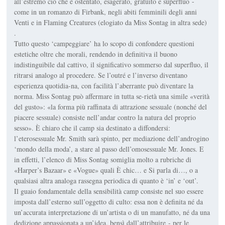
all’estremo ciò che è ostentato, esagerato, gratuito e superfluo -
come in un romanzo di Firbank, negli abiti femminili degli anni
Venti e in Flaming Creatures (elogiato da Miss Sontag in altra sede)
.
Tutto questo ‘campeggiare’ ha lo scopo di confondere questioni
estetiche oltre che morali, rendendo in definitiva il buono
indistinguibile dal cattivo, il significativo sommerso dal superfluo, il
ritrarsi analogo al procedere. Se l’outré e l’inverso diventano
esperienza quotidia-na, con facilità l’aberrante può diventare la
norma. Miss Sontag può affermare in tutta se-rietà una simile «verità
del gusto»: «la forma più raffinata di attrazione sessuale (nonché del
piacere sessuale) consiste nell’andar contro la natura del proprio
sesso». È chiaro che il camp sia destinato a diffondersi:
l’eterosessuale Mr. Smith sarà spinto, per mediazione dell’androgino
‘mondo della moda’, a stare al passo dell’omosessuale Mr. Jones. E
in effetti, l’elenco di Miss Sontag somiglia molto a rubriche di
«Harper’s Bazaar» e «Vogue» quali È chic… e Si parla di…, o a
qualsiasi altra analoga rassegna periodica di quanto è ‘in’ e ‘out’.
Il guaio fondamentale della sensibilità camp consiste nel suo essere
imposta dall’esterno sull’oggetto di culto: essa non è definita né da
un’accurata interpretazione di un’artista o di un manufatto, né da una
dedizione appassionata a un’idea, bensì dall’attribuire - per le