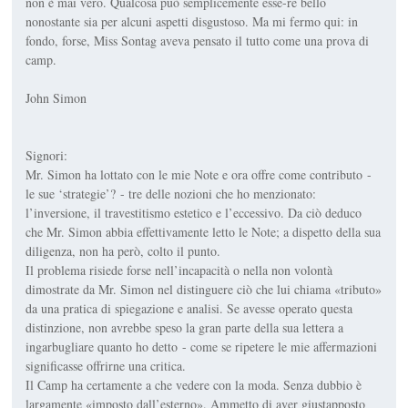
non è mai vero. Qualcosa può semplicemente esse-re bello
nonostante sia per alcuni aspetti disgustoso. Ma mi fermo qui: in
fondo, forse, Miss Sontag aveva pensato il tutto come una prova di
camp.
John Simon
Signori:
Mr. Simon ha lottato con le mie Note e ora offre come contributo -
le sue ‘strategie’? - tre delle nozioni che ho menzionato:
l’inversione, il travestitismo estetico e l’eccessivo. Da ciò deduco
che Mr. Simon abbia effettivamente letto le Note; a dispetto della sua
diligenza, non ha però, colto il punto.
Il problema risiede forse nell’incapacità o nella non volontà
dimostrate da Mr. Simon nel distinguere ciò che lui chiama «tributo»
da una pratica di spiegazione e analisi. Se avesse operato questa
distinzione, non avrebbe speso la gran parte della sua lettera a
ingarbugliare quanto ho detto - come se ripetere le mie affermazioni
significasse offrirne una critica.
Il Camp ha certamente a che vedere con la moda. Senza dubbio è
largamente «imposto dall’esterno». Ammetto di aver giustapposto