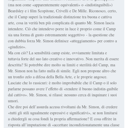
(ma non come «apparentemente equivalenti» o «indistinguibili»)
Beardsley e i film Scopitone, Crivelli e De Mille. Riconosco, certo,
che il Camp superi la tradizionale distinzione tra buona e cattiva
arte, cosa in verità ben più complicata di quanto Mr. Simon lascia
intendere. Ciò che intendevo porre in luce è proprio come il Camp
sia una forma di gusto estremamente soggettivo - la questione che
con dubbia forza Mr. Simon definisce «atteggiamento» per contro a
«giudizio».
Ma con ciò? La sensibilità camp esiste, ovviamente limitata e
tuttavia forte del suo lato creativo e innovativo. Non merita di essere
descritta? Si potrebbe dire molto su limiti e sterilità del Camp, ma
Mr. Simon non ha fatto nulla di simile. Egli non propone altro che
un tronfio zelo a difesa della Bella Arte, e le proprie angosce.
Lasciate che lo rassicuri: è molto improbabile che il Camp o il solo
parlarne possano avere l’effetto di «rendere il buono indistin-guibile
dal cattivo». Mr. Simon, si rilassi: nessuno cerca di inquinare i suoi
umori.
Che dire poi dell’assurda accusa rivoltami da Mr. Simon, di credere
«tutti gli stili ugualmente espressivi e significativi», se non limitarsi
a chiedergli su cosa fondi la propria affermazione? E cosa offrire in
risposta all’imputazione di «accettare incondizionatamente una classe