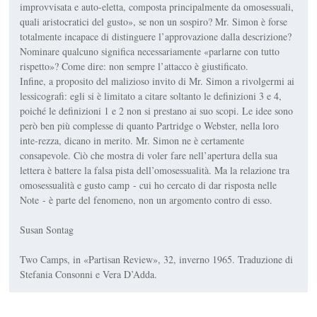
improvvisata e auto-eletta, composta principalmente da omosessuali,
quali aristocratici del gusto», se non un sospiro? Mr. Simon è forse
totalmente incapace di distinguere l’approvazione dalla descrizione?
Nominare qualcuno significa necessariamente «parlarne con tutto
rispetto»? Come dire: non sempre l’attacco è giustificato.
Infine, a proposito del malizioso invito di Mr. Simon a rivolgermi ai
lessicografi: egli si è limitato a citare soltanto le definizioni 3 e 4,
poiché le definizioni 1 e 2 non si prestano ai suo scopi. Le idee sono
però ben più complesse di quanto Partridge o Webster, nella loro
inte-rezza, dicano in merito. Mr. Simon ne è certamente
consapevole. Ciò che mostra di voler fare nell’apertura della sua
lettera è battere la falsa pista dell’omosessualità. Ma la relazione tra
omosessualità e gusto camp - cui ho cercato di dar risposta nelle
Note - è parte del fenomeno, non un argomento contro di esso.
Susan Sontag
Two Camps, in «Partisan Review», 32, inverno 1965. Traduzione di
Stefania Consonni e Vera D’Adda.