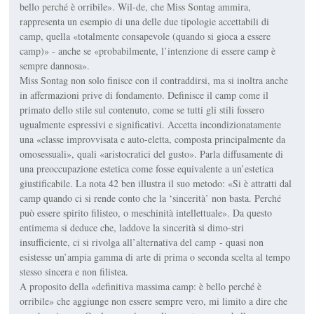
bello perché è orribile». Wil-de, che Miss Sontag ammira,
rappresenta un esempio di una delle due tipologie accettabili di
camp, quella «totalmente consapevole (quando si gioca a essere
camp)» - anche se «probabilmente, l’intenzione di essere camp è
sempre dannosa».
Miss Sontag non solo finisce con il contraddirsi, ma si inoltra anche
in affermazioni prive di fondamento. Definisce il camp come il
primato dello stile sul contenuto, come se tutti gli stili fossero
ugualmente espressivi e significativi. Accetta incondizionatamente
una «classe improvvisata e auto-eletta, composta principalmente da
omosessuali», quali «aristocratici del gusto». Parla diffusamente di
una preoccupazione estetica come fosse equivalente a un’estetica
giustificabile. La nota 42 ben illustra il suo metodo: «Si è attratti dal
camp quando ci si rende conto che la ‘sincerità’ non basta. Perché
può essere spirito filisteo, o meschinità intellettuale». Da questo
entimema si deduce che, laddove la sincerità si dimo-stri
insufficiente, ci si rivolga all’alternativa del camp - quasi non
esistesse un’ampia gamma di arte di prima o seconda scelta al tempo
stesso sincera e non filistea.
A proposito della «definitiva massima camp: è bello perché è
orribile» che aggiunge non essere sempre vero, mi limito a dire che