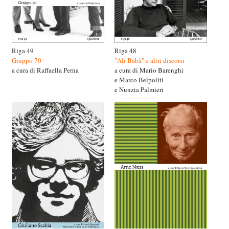
Riga 49
Riga 48
Gruppo 70
"Alì Babà" e altri discorsi
a cura di Raffaella Perna
a cura di Mario Barenghi
e Marco Belpoliti
e Nunzia Palmieri