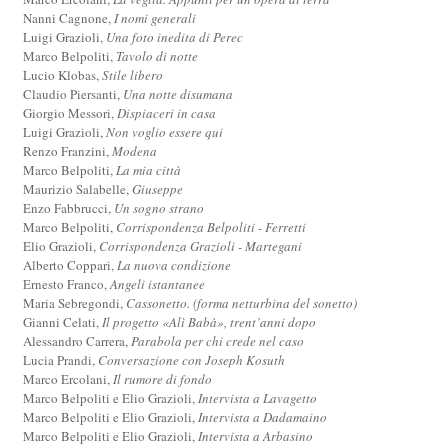
Nanni Cagnone,
I nomi generali
Luigi Grazioli,
Una foto inedita di Perec
Marco Belpoliti,
Tavolo di notte
Lucio Klobas,
Stile libero
Claudio Piersanti,
Una notte disumana
Giorgio Messori,
Dispiaceri in casa
Luigi Grazioli,
Non voglio essere qui
Renzo Franzini,
Modena
Marco Belpoliti,
La mia città
Maurizio Salabelle,
Giuseppe
Enzo Fabbrucci,
Un sogno strano
Marco Belpoliti,
Corrispondenza Belpoliti - Ferretti
Elio Grazioli,
Corrispondenza Grazioli - Martegani
Alberto Coppari,
La nuova condizione
Ernesto Franco,
Angeli istantanee
Maria Sebregondi,
Cassonetto. (forma netturbina del sonetto)
Gianni Celati,
Il progetto «Alì Babà», trent’anni dopo
Alessandro Carrera,
Parabola per chi crede nel caso
Lucia Prandi,
Conversazione con Joseph Kosuth
Marco Ercolani,
Il rumore di fondo
Marco Belpoliti e Elio Grazioli,
Intervista a Lavagetto
Marco Belpoliti e Elio Grazioli,
Intervista a Dadamaino
Marco Belpoliti e Elio Grazioli,
Intervista a Arbasino