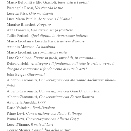
Marco Belpoliti e Elio Grazioli,
Intervista a Paolini
Pierangela Rossi,
Nel ricordo le tue
Lucetta Frisa,
Otto movimenti
Luca Maria Patella,
Je te revois PICabia!
Maurice Blanchot,
Progetto
Anna Panicali,
Una rivista senza frontiere
Tullio Pericoli,
Quel dipinto lo rivorremmo indietro
Marco Ercolani e Lucetta Frisa,
Il dovere d'amore
Antonio Moresco,
La bambina
Marco Ercolani,
La combustione muta
Lino Gabellone,
Figure in piedi, immobili, in cammino...
Reinold Hohl,
«Il disegno è il fondamento di tutte le arti» ovvero: il
disegno è veramente il fondamento di tutte le arti?
John Berger,
Giacometti
Alberto Giacometti,
Conversazione con Marianne Adelmann: photo-
finish
Alberto Giacometti,
Conversazione con Gian Gaetano Tour
Alberto Giacometti,
Conversazione con Enrico Romero
Antonella Anedda,
1999
Dario Voltolini,
Baal-Darshan
Primo Levi,
Conversazione con Paola Valbrega
Primo Levi,
Conversazione con Alberto Gozzi
Luce D'Eramo,
Il male di Levi
George Steiner,
Contabilità della tortura