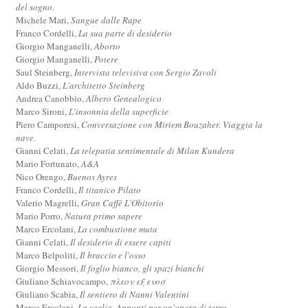
del sogno.
Michele Mari,
Sangue dalle Rape
Franco Cordelli,
La sua parte di desiderio
Giorgio Manganelli,
Aborto
Giorgio Manganelli,
Potere
Saul Steinberg,
Intervista televisiva con Sergio Zavoli
Aldo Buzzi,
L'architetto Steinberg
Andrea Canobbio,
Albero Genealogico
Marco Sironi,
L'insonnia della superficie
Piero Camporesi,
Conversazione con Miriem Bouzaher. Viaggia la
nave.
Gianni Celati,
La telepatia sentimentale di Milan Kundera
Mario Fortunato,
A&A
Nico Orengo,
Buenos Ayres
Franco Cordelli,
Il titanico Pilato
Valerio Magrelli,
Gran Caffè L'Obitorio
Mario Porro,
Natura primo sapere
Marco Ercolani,
La combustione muta
Gianni Celati,
Il desiderio di essere capiti
Marco Belpoliti,
Il braccio e l'osso
Giorgio Messori,
Il foglio bianco, gli spazi bianchi
Giuliano Schiavocampo,
πλεον εξ ενοσ
Giuliano Scabia,
Il sentiero di Nanni Valentini
Marco Ercolani,
La veglia. Appunti per un'opera di terra