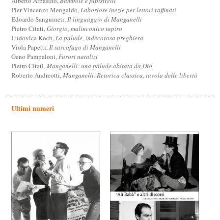
Alberto Arbasino,
Bambole e pipistrelli
Pier Vincenzo Mengaldo,
Laboriose inezie per lettori raffinati
Edoardo Sanguineti,
Il linguaggio di Manganelli
Pietro Citati,
Giorgio, malinconico tapiro
Ludovica Koch,
La palude, indecorosa preghiera
Viola Papetti,
Il sarcofago di Manganelli
Geno Pampaloni,
Furori natalizi
Pietro Citati,
Manganelli: una palude abitata da Dio
Roberto Andreotti,
Manganelli. Retorica classica, tavola delle libertà
Ultimi numeri