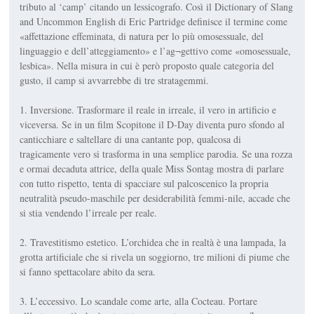
tributo al ‘camp’ citando un lessicografo. Così il Dictionary of Slang
and Uncommon English di Eric Partridge definisce il termine come
«affettazione effeminata, di natura per lo più omosessuale, del
linguaggio e dell’atteggiamento» e l’ag¬gettivo come «omosessuale,
lesbica». Nella misura in cui è però proposto quale categoria del
gusto, il camp si avvarrebbe di tre stratagemmi.
1. Inversione. Trasformare il reale in irreale, il vero in artificio e
viceversa. Se in un film Scopitone il D-Day diventa puro sfondo al
canticchiare e saltellare di una cantante pop, qualcosa di
tragicamente vero si trasforma in una semplice parodia. Se una rozza
e ormai decaduta attrice, della quale Miss Sontag mostra di parlare
con tutto rispetto, tenta di spacciare sul palcoscenico la propria
neutralità pseudo-maschile per desiderabilità femmi-nile, accade che
si stia vendendo l’irreale per reale.
2. Travestitismo estetico. L’orchidea che in realtà è una lampada, la
grotta artificiale che si rivela un soggiorno, tre milioni di piume che
si fanno spettacolare abito da sera.
3. L’eccessivo. Lo scandale come arte, alla Cocteau. Portare