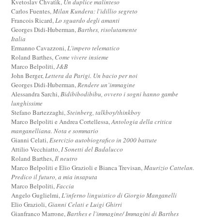
Kvetoslav Chvatìk,
Un duplice malinteso
Carlos Fuentes,
Milan Kundera: l'idillio segreto
Francois Ricard,
Lo sguardo degli amanti
Georges Didi-Huberman,
Barthes, risolutamente
Italia
Ermanno Cavazzoni,
L'impero telematico
Roland Barthes,
Come vivere insieme
Marco Belpoliti,
J&B
John Berger,
Lettera da Parigi. Un bacio per noi
Georges Didi-Huberman,
Rendere un’immagine
Alessandra Sarchi,
Bidibibodibibu, ovvero i sogni hanno gambe
lunghissime
Stefano Bartezzaghi,
Steinberg, talkboy/thinkboy
Marco Belpoliti e Andrea Cortellessa,
Antologia della critica
manganelliana. Nota e sommario
Gianni Celati,
Esercizio autobiografico in 2000 battute
Attilio Vecchiatto,
I Sonetti del Badalucco
Roland Barthes,
Il neutro
Marco Belpoliti e Elio Grazioli e Bianca Trevisan,
Maurizio Cattelan.
Predico il futuro, a mia insaputa
Marco Belpoliti,
Faccia
Angelo Guglielmi,
L'inferno linguistico di Giorgio Manganelli
Elio Grazioli,
Gianni Celati e Luigi Ghirri
Gianfranco Marrone,
Barthes e l'immagine/ Immagini di Barthes