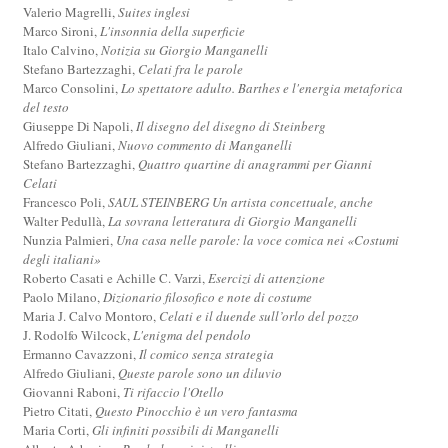
Valerio Magrelli,
Suites inglesi
Marco Sironi,
L'insonnia della superficie
Italo Calvino,
Notizia su Giorgio Manganelli
Stefano Bartezzaghi,
Celati fra le parole
Marco Consolini,
Lo spettatore adulto. Barthes e l'energia metaforica
del testo
Giuseppe Di Napoli,
Il disegno del disegno di Steinberg
Alfredo Giuliani,
Nuovo commento di Manganelli
Stefano Bartezzaghi,
Quattro quartine di anagrammi per Gianni
Celati
Francesco Poli,
SAUL STEINBERG Un artista concettuale, anche
Walter Pedullà,
La sovrana letteratura di Giorgio Manganelli
Nunzia Palmieri,
Una casa nelle parole: la voce comica nei «Costumi
degli italiani»
Roberto Casati e Achille C. Varzi,
Esercizi di attenzione
Paolo Milano,
Dizionario filosofico e note di costume
Maria J. Calvo Montoro,
Celati e il duende sull’orlo del pozzo
J. Rodolfo Wilcock,
L'enigma del pendolo
Ermanno Cavazzoni,
Il comico senza strategia
Alfredo Giuliani,
Queste parole sono un diluvio
Giovanni Raboni,
Ti rifaccio l'Otello
Pietro Citati,
Questo Pinocchio è un vero fantasma
Maria Corti,
Gli infiniti possibili di Manganelli