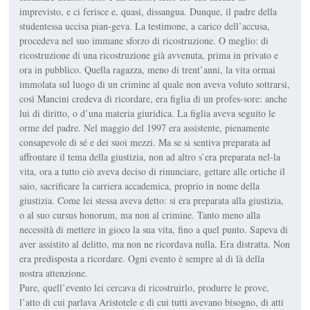
imprevisto, e ci ferisce e, quasi, dissangua. Dunque, il padre della
studentessa uccisa pian-geva. La testimone, a carico dell’accusa,
procedeva nel suo immane sforzo di ricostruzione. O meglio: di
ricostruzione di una ricostruzione già avvenuta, prima in privato e
ora in pubblico. Quella ragazza, meno di trent’anni, la vita ormai
immolata sul luogo di un crimine al quale non aveva voluto sottrarsi,
così Mancini credeva di ricordare, era figlia di un profes-sore: anche
lui di diritto, o d’una materia giuridica. La figlia aveva seguito le
orme del padre. Nel maggio del 1997 era assistente, pienamente
consapevole di sé e dei suoi mezzi. Ma se si sentiva preparata ad
affrontare il tema della giustizia, non ad altro s’era preparata nel-la
vita, ora a tutto ciò aveva deciso di rinunciare, gettare alle ortiche il
saio, sacrificare la carriera accademica, proprio in nome della
giustizia. Come lei stessa aveva detto: si era preparata alla giustizia,
o al suo cursus honorum, ma non al crimine. Tanto meno alla
necessità di mettere in gioco la sua vita, fino a quel punto. Sapeva di
aver assistito al delitto, ma non ne ricordava nulla. Era distratta. Non
era predisposta a ricordare. Ogni evento è sempre al di là della
nostra attenzione.
Pure, quell’evento lei cercava di ricostruirlo, produrre le prove,
l’atto di cui parlava Aristotele e di cui tutti avevano bisogno, di atti