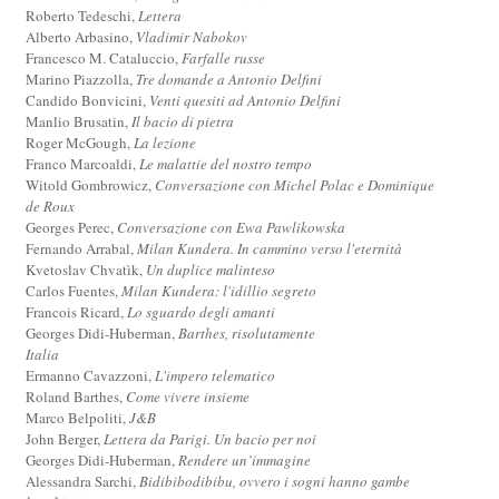
Roberto Tedeschi,
Lettera
Alberto Arbasino,
Vladimir Nabokov
Francesco M. Cataluccio,
Farfalle russe
Marino Piazzolla,
Tre domande a Antonio Delfini
Candido Bonvicini,
Venti quesiti ad Antonio Delfini
Manlio Brusatin,
Il bacio di pietra
Roger McGough,
La lezione
Franco Marcoaldi,
Le malattie del nostro tempo
Witold Gombrowicz,
Conversazione con Michel Polac e Dominique
de Roux
Georges Perec,
Conversazione con Ewa Pawlikowska
Fernando Arrabal,
Milan Kundera. In cammino verso l'eternità
Kvetoslav Chvatìk,
Un duplice malinteso
Carlos Fuentes,
Milan Kundera: l'idillio segreto
Francois Ricard,
Lo sguardo degli amanti
Georges Didi-Huberman,
Barthes, risolutamente
Italia
Ermanno Cavazzoni,
L'impero telematico
Roland Barthes,
Come vivere insieme
Marco Belpoliti,
J&B
John Berger,
Lettera da Parigi. Un bacio per noi
Georges Didi-Huberman,
Rendere un’immagine
Alessandra Sarchi,
Bidibibodibibu, ovvero i sogni hanno gambe