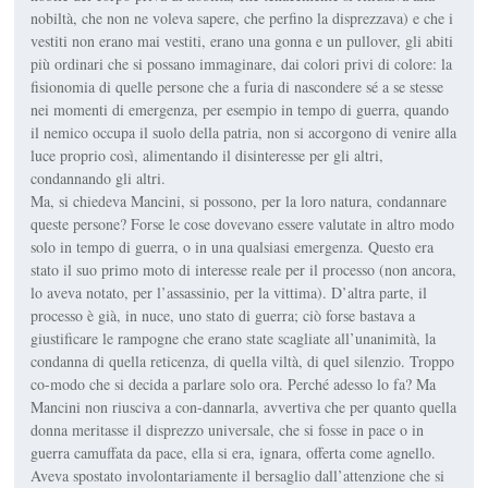
nobiltà, che non ne voleva sapere, che perfino la disprezzava) e che i
vestiti non erano mai vestiti, erano una gonna e un pullover, gli abiti
più ordinari che si possano immaginare, dai colori privi di colore: la
fisionomia di quelle persone che a furia di nascondere sé a se stesse
nei momenti di emergenza, per esempio in tempo di guerra, quando
il nemico occupa il suolo della patria, non si accorgono di venire alla
luce proprio così, alimentando il disinteresse per gli altri,
condannando gli altri.
Ma, si chiedeva Mancini, si possono, per la loro natura, condannare
queste persone? Forse le cose dovevano essere valutate in altro modo
solo in tempo di guerra, o in una qualsiasi emergenza. Questo era
stato il suo primo moto di interesse reale per il processo (non ancora,
lo aveva notato, per l’assassinio, per la vittima). D’altra parte, il
processo è già, in nuce, uno stato di guerra; ciò forse bastava a
giustificare le rampogne che erano state scagliate all’unanimità, la
condanna di quella reticenza, di quella viltà, di quel silenzio. Troppo
co-modo che si decida a parlare solo ora. Perché adesso lo fa? Ma
Mancini non riusciva a con-dannarla, avvertiva che per quanto quella
donna meritasse il disprezzo universale, che si fosse in pace o in
guerra camuffata da pace, ella si era, ignara, offerta come agnello.
Aveva spostato involontariamente il bersaglio dall’attenzione che si