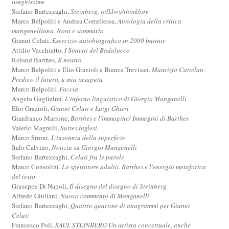
lunghissime
Stefano Bartezzaghi,
Steinberg, talkboy/thinkboy
Marco Belpoliti e Andrea Cortellessa,
Antologia della critica
manganelliana. Nota e sommario
Gianni Celati,
Esercizio autobiografico in 2000 battute
Attilio Vecchiatto,
I Sonetti del Badalucco
Roland Barthes,
Il neutro
Marco Belpoliti e Elio Grazioli e Bianca Trevisan,
Maurizio Cattelan.
Predico il futuro, a mia insaputa
Marco Belpoliti,
Faccia
Angelo Guglielmi,
L'inferno linguistico di Giorgio Manganelli
Elio Grazioli,
Gianni Celati e Luigi Ghirri
Gianfranco Marrone,
Barthes e l'immagine/ Immagini di Barthes
Valerio Magrelli,
Suites inglesi
Marco Sironi,
L'insonnia della superficie
Italo Calvino,
Notizia su Giorgio Manganelli
Stefano Bartezzaghi,
Celati fra le parole
Marco Consolini,
Lo spettatore adulto. Barthes e l'energia metaforica
del testo
Giuseppe Di Napoli,
Il disegno del disegno di Steinberg
Alfredo Giuliani,
Nuovo commento di Manganelli
Stefano Bartezzaghi,
Quattro quartine di anagrammi per Gianni
Celati
Francesco Poli,
SAUL STEINBERG Un artista concettuale, anche