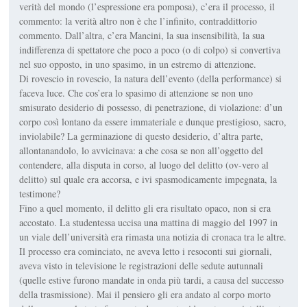
verità del mondo (l’espressione era pomposa), c’era il processo, il
commento: la verità altro non è che l’infinito, contraddittorio
commento. Dall’altra, c’era Mancini, la sua insensibilità, la sua
indifferenza di spettatore che poco a poco (o di colpo) si convertiva
nel suo opposto, in uno spasimo, in un estremo di attenzione.
Di rovescio in rovescio, la natura dell’evento (della performance) si
faceva luce. Che cos’era lo spasimo di attenzione se non uno
smisurato desiderio di possesso, di penetrazione, di violazione: d’un
corpo così lontano da essere immateriale e dunque prestigioso, sacro,
inviolabile? La germinazione di questo desiderio, d’altra parte,
allontanandolo, lo avvicinava: a che cosa se non all’oggetto del
contendere, alla disputa in corso, al luogo del delitto (ov-vero al
delitto) sul quale era accorsa, e ivi spasmodicamente impegnata, la
testimone?
Fino a quel momento, il delitto gli era risultato opaco, non si era
accostato. La studentessa uccisa una mattina di maggio del 1997 in
un viale dell’università era rimasta una notizia di cronaca tra le altre.
Il processo era cominciato, ne aveva letto i resoconti sui giornali,
aveva visto in televisione le registrazioni delle sedute autunnali
(quelle estive furono mandate in onda più tardi, a causa del successo
della trasmissione). Mai il pensiero gli era andato al corpo morto