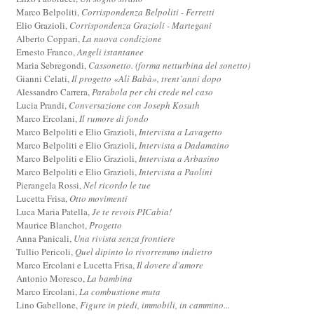
Marco Belpoliti,
Corrispondenza Belpoliti - Ferretti
Elio Grazioli,
Corrispondenza Grazioli - Martegani
Alberto Coppari,
La nuova condizione
Ernesto Franco,
Angeli istantanee
Maria Sebregondi,
Cassonetto. (forma netturbina del sonetto)
Gianni Celati,
Il progetto «Alì Babà», trent’anni dopo
Alessandro Carrera,
Parabola per chi crede nel caso
Lucia Prandi,
Conversazione con Joseph Kosuth
Marco Ercolani,
Il rumore di fondo
Marco Belpoliti e Elio Grazioli,
Intervista a Lavagetto
Marco Belpoliti e Elio Grazioli,
Intervista a Dadamaino
Marco Belpoliti e Elio Grazioli,
Intervista a Arbasino
Marco Belpoliti e Elio Grazioli,
Intervista a Paolini
Pierangela Rossi,
Nel ricordo le tue
Lucetta Frisa,
Otto movimenti
Luca Maria Patella,
Je te revois PICabia!
Maurice Blanchot,
Progetto
Anna Panicali,
Una rivista senza frontiere
Tullio Pericoli,
Quel dipinto lo rivorremmo indietro
Marco Ercolani e Lucetta Frisa,
Il dovere d'amore
Antonio Moresco,
La bambina
Marco Ercolani,
La combustione muta
Lino Gabellone,
Figure in piedi, immobili, in cammino...