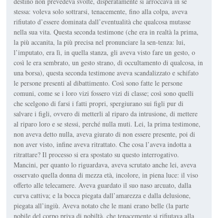
destino non prevedeva svolte, disperatamente si arroccava in se
stessa: voleva solo sottrarsi, tenacemente, fino alla colpa, aveva
rifiutato d’essere dominata dall’eventualità che qualcosa mutasse
nella sua vita. Questa seconda testimone (che era in realtà la prima,
la più accanita, la più precisa nel pronunciare la sen-tenza: lui,
l’imputato, era lì, in quella stanza, gli aveva visto fare un gesto, o
così le era sembrato, un gesto strano, di occultamento di qualcosa, in
una borsa), questa seconda testimone aveva scandalizzato e schifato
le persone presenti al dibattimento. Così sono fatte le persone
comuni, come se i loro vizi fossero vizi di classe; così sono quelli
che scelgono di farsi i fatti propri, spergiurano sui figli pur di
salvare i figli, ovvero di metterli al riparo da intrusione, di mettere
al riparo loro e se stessi, perché nulla muti. Lei, la prima testimone,
non aveva detto nulla, aveva giurato di non essere presente, poi di
non aver visto, infine aveva ritrattato. Che cosa l’aveva indotta a
ritrattare? Il processo si era spostato su questo interrogativo.
Mancini, per quanto lo riguardava, aveva scrutato anche lei, aveva
osservato quella donna di mezza età, incolore, in piena luce: il viso
offerto alle telecamere. Aveva guardato il suo naso arcuato, dalla
curva cattiva; e la bocca piegata dall’amarezza e dalla delusione,
piegata all’ingiù. Aveva notato che le mani erano belle (la parte
nobile del corpo priva di nobiltà, che tenacemente si rifiutava alla