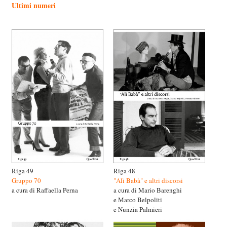
Ultimi numeri
Riga 49
Riga 48
Gruppo 70
"Alì Babà" e altri discorsi
a cura di Raffaella Perna
a cura di Mario Barenghi
e Marco Belpoliti
e Nunzia Palmieri