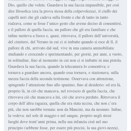
Dio, quello che volete. Guardava la sua faccia impassibile, per così
dire filosofica (era la prova stessa della colpevolezza), il ciuffo dei
capelli neri che gli cadeva sulla fronte e che di tanto in tanto
rialzava, come se fosse l’unico gesto che avesse deciso di consentirsi,
e il pallore di quella faccia, un pallore che gli era familiare e che
infine metteva a fuoco e, quasi, ritrovava, il pallore dell’università,
del cimitero, del Verano in cui ci si imbatte quando si esce di ll, il
pallore di chi, arrivato dal sud, vive in una camera ammobiliata:
studiando e crescendo e sperimentando, per giorni, per anni, a vuoto,
in solitudine, fino al momento in cui non ci si imbatte in una pistola.
Guardava la sua faccia, quando la telecamera lo consentiva; e
tornava a guardare ancora, quando essa tornava, e stazionava, sulla
mezza faccia della seconda testimone. Osservava con attenzione,
spingendo l’attenzione fino allo spasimo, fino al desiderio: ed era là,
proprio là, in ciò che mancava, nel rovescio di quella faccia, che
ritrovava ciò che mancava a lui, ciò che aveva perduto. Ritrovava il
corpo dell’altra ragazza, quella che era stata uccisa, che non c’era
più, che non sarebbe tornata: non da Mancini, ma da nessuno. Infine,
la vedeva: nel sole di maggio e nel sangue, proprio negli stessi
luoghi dove trent’anni prima, nella sua infanzia cioè nel suo
principio (sebbene fosse, per essere più precisi, la sua giovi-nezza),