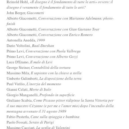
Reinold Hohl,
«Il disegno è il fondamento di tutte le arti» ovvero: il
disegno è veramente il fondamento di tutte le arti?
John Berger,
Giacometti
Alberto Giacometti,
Conversazione con Marianne Adelmann: photo-
finish
Alberto Giacometti,
Conversazione con Gian Gaetano Tour
Alberto Giacometti,
Conversazione con Enrico Romero
Antonella Anedda,
1999
Dario Voltolini,
Baal-Darshan
Primo Levi,
Conversazione con Paola Valbrega
Primo Levi,
Conversazione con Alberto Gozzi
Luce D'Eramo,
Il male di Levi
George Steiner,
Contabilità della tortura
Massimo Mila,
Il sapiente con la chiave a stella
Umberto Galimberti,
La disposizione della terra
Paul Virilio,
L'inerzia del momento
Gianni Celati,
Morte di Italo
Giorgio Manganelli,
Profondo in superficie
Giuliano Scabia,
Come Picasso pittor ridipinse la Santa Vittoria per
il suo maestro Cézanne (e per me e l'amor mio) dopo l'incendio della
montagna avvenuto il 31 agosto 1989
Fabio Pusterla,
Cane sulla spiaggia e bambina
Paolo Fossati,
Serate di Parigi
Massimo Cacciari,
La soglia di Valentini