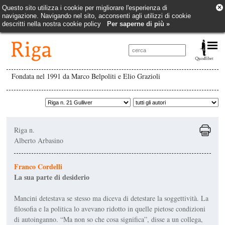
×
Questo sito utilizza i cookie per migliorare l'esperienza di
navigazione. Navigando nel sito, acconsenti agli utilizzi di cookie
descritti nella nostra cookie policy
Per saperne di più »
Fondata nel 1991 da Marco Belpoliti e Elio Grazioli
Riga n.
Alberto Arbasino
Franco Cordelli
La sua parte di desiderio
Mancini detestava se stesso ma diceva di detestare la soggettività. La
filosofia e la politica lo avevano ridotto in quelle pietose condizioni
di autoinganno. “Ma non so che cosa significa”, disse a un collega,