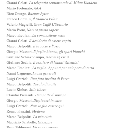
Gianni Celati,
La telepatia sentimentale di Milan Kundera
Mario Fortunato,
A&A
Nico Orengo,
Buenos Ayres
Franco Cordelli,
Il titanico Pilato
Valerio Magrelli,
Gran Caffè L'Obitorio
Mario Porro,
Natura primo sapere
Marco Ercolani,
La combustione muta
Gianni Celati,
Il desiderio di essere capiti
Marco Belpoliti,
Il braccio e l'osso
Giorgio Messori,
Il foglio bianco, gli spazi bianchi
Giuliano Schiavocampo,
πλεον εξ ενοσ
Giuliano Scabia,
Il sentiero di Nanni Valentini
Marco Ercolani,
La veglia. Appunti per un'opera di terra
Nanni Cagnone,
I nomi generali
Luigi Grazioli,
Una foto inedita di Perec
Marco Belpoliti,
Tavolo di notte
Lucio Klobas,
Stile libero
Claudio Piersanti,
Una notte disumana
Giorgio Messori,
Dispiaceri in casa
Luigi Grazioli,
Non voglio essere qui
Renzo Franzini,
Modena
Marco Belpoliti,
La mia città
Maurizio Salabelle,
Giuseppe
Enzo Fabbrucci,
Un sogno strano