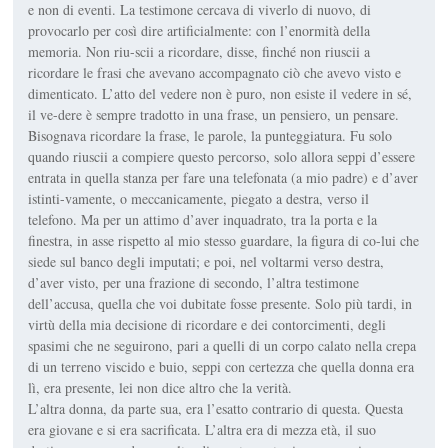
e non di eventi. La testimone cercava di viverlo di nuovo, di
provocarlo per così dire artificialmente: con l’enormità della
memoria. Non riu-scii a ricordare, disse, finché non riuscii a
ricordare le frasi che avevano accompagnato ciò che avevo visto e
dimenticato. L’atto del vedere non è puro, non esiste il vedere in sé,
il ve-dere è sempre tradotto in una frase, un pensiero, un pensare.
Bisognava ricordare la frase, le parole, la punteggiatura. Fu solo
quando riuscii a compiere questo percorso, solo allora seppi d’essere
entrata in quella stanza per fare una telefonata (a mio padre) e d’aver
istinti-vamente, o meccanicamente, piegato a destra, verso il
telefono. Ma per un attimo d’aver inquadrato, tra la porta e la
finestra, in asse rispetto al mio stesso guardare, la figura di co-lui che
siede sul banco degli imputati; e poi, nel voltarmi verso destra,
d’aver visto, per una frazione di secondo, l’altra testimone
dell’accusa, quella che voi dubitate fosse presente. Solo più tardi, in
virtù della mia decisione di ricordare e dei contorcimenti, degli
spasimi che ne seguirono, pari a quelli di un corpo calato nella crepa
di un terreno viscido e buio, seppi con certezza che quella donna era
lì, era presente, lei non dice altro che la verità.
L’altra donna, da parte sua, era l’esatto contrario di questa. Questa
era giovane e si era sacrificata. L’altra era di mezza età, il suo