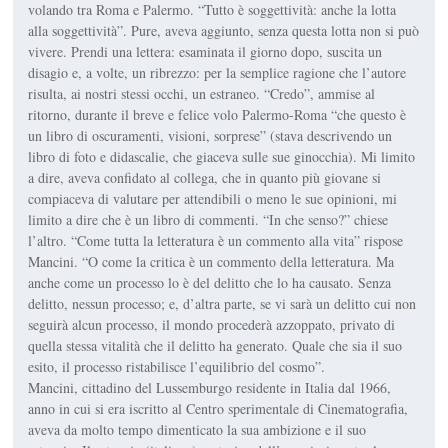
volando tra Roma e Palermo. “Tutto è soggettività: anche la lotta
alla soggettività”. Pure, aveva aggiunto, senza questa lotta non si può
vivere. Prendi una lettera: esaminata il giorno dopo, suscita un
disagio e, a volte, un ribrezzo: per la semplice ragione che l’autore
risulta, ai nostri stessi occhi, un estraneo. “Credo”, ammise al
ritorno, durante il breve e felice volo Palermo-Roma “che questo è
un libro di oscuramenti, visioni, sorprese” (stava descrivendo un
libro di foto e didascalie, che giaceva sulle sue ginocchia). Mi limito
a dire, aveva confidato al collega, che in quanto più giovane si
compiaceva di valutare per attendibili o meno le sue opinioni, mi
limito a dire che è un libro di commenti. “In che senso?” chiese
l’altro. “Come tutta la letteratura è un commento alla vita” rispose
Mancini. “O come la critica è un commento della letteratura. Ma
anche come un processo lo è del delitto che lo ha causato. Senza
delitto, nessun processo; e, d’altra parte, se vi sarà un delitto cui non
seguirà alcun processo, il mondo procederà azzoppato, privato di
quella stessa vitalità che il delitto ha generato. Quale che sia il suo
esito, il processo ristabilisce l’equilibrio del cosmo”.
Mancini, cittadino del Lussemburgo residente in Italia dal 1966,
anno in cui si era iscritto al Centro sperimentale di Cinematografia,
aveva da molto tempo dimenticato la sua ambizione e il suo