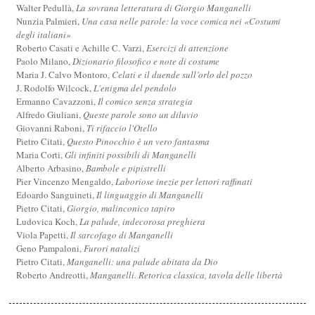
Walter Pedullà,
La sovrana letteratura di Giorgio Manganelli
Nunzia Palmieri,
Una casa nelle parole: la voce comica nei «Costumi
degli italiani»
Roberto Casati e Achille C. Varzi,
Esercizi di attenzione
Paolo Milano,
Dizionario filosofico e note di costume
Maria J. Calvo Montoro,
Celati e il duende sull’orlo del pozzo
J. Rodolfo Wilcock,
L'enigma del pendolo
Ermanno Cavazzoni,
Il comico senza strategia
Alfredo Giuliani,
Queste parole sono un diluvio
Giovanni Raboni,
Ti rifaccio l'Otello
Pietro Citati,
Questo Pinocchio è un vero fantasma
Maria Corti,
Gli infiniti possibili di Manganelli
Alberto Arbasino,
Bambole e pipistrelli
Pier Vincenzo Mengaldo,
Laboriose inezie per lettori raffinati
Edoardo Sanguineti,
Il linguaggio di Manganelli
Pietro Citati,
Giorgio, malinconico tapiro
Ludovica Koch,
La palude, indecorosa preghiera
Viola Papetti,
Il sarcofago di Manganelli
Geno Pampaloni,
Furori natalizi
Pietro Citati,
Manganelli: una palude abitata da Dio
Roberto Andreotti,
Manganelli. Retorica classica, tavola delle libertà