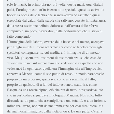
solo le mani); in primo pia-no, più volte, quelle mani, quei diafani
polsi, l’orologio; con un’insistenza tutta speciale, quasi ossessiva, la
bocca: la bocca dalle labbra che si intravedevano asciutte e quasi
screpolate dal caldo, dalle parole che salivano, cercate in lontananza,
dalla stessa testimone definite dolorose, dall’arsura dello sforzo
compiuto e, un poco, oserei dire, dalla performance che si stava di
fatto compiendo.
L’immagine delle labbra, ovvero della bocca e del mento, occupava
per lunghi minuti l’intero schermo: era come se la telecamera agli
spettatori consegnasse, su cui meditare, l’immagine di un mezzo
viso. Ma gli spettatori, testimoni di testimonianze, su che cosa do-
vevano meditare: sul mezzo viso che vedevano o su quello che non
vedevano? In ogni caso, quella era l’immagine che all’improvviso
apparve a Mancini come il suo punto di rosso: in modo paradossale,
proprio da un processo, sprizzava, come una scintilla, il fatto;
proprio da qualcosa di a lui del tutto estraneo, scaturiva, come
l’acqua da una roccia alpina, ciò che più di tutto lo riguardava, ciò
che in particolare riguardava il fotografo Mancini. Non solo: tutto
discendeva, un punto che assomigliava a una totalità, o a un insieme,
infine realizzato, non più da una immagine per così dire intera, ma
da una mezza immagine, dalla metà di essa. Da una parte, c’era la