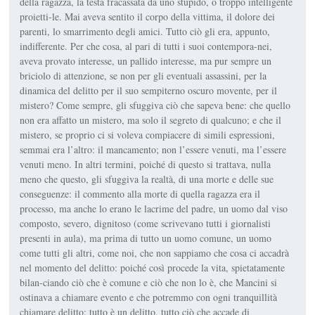
della ragazza, la testa fracassata da uno stupido, o troppo intelligente
proietti-le. Mai aveva sentito il corpo della vittima, il dolore dei
parenti, lo smarrimento degli amici. Tutto ciò gli era, appunto,
indifferente. Per che cosa, al pari di tutti i suoi contempora-nei,
aveva provato interesse, un pallido interesse, ma pur sempre un
briciolo di attenzione, se non per gli eventuali assassini, per la
dinamica del delitto per il suo sempiterno oscuro movente, per il
mistero? Come sempre, gli sfuggiva ciò che sapeva bene: che quello
non era affatto un mistero, ma solo il segreto di qualcuno; e che il
mistero, se proprio ci si voleva compiacere di simili espressioni,
semmai era l’altro: il mancamento; non l’essere venuti, ma l’essere
venuti meno. In altri termini, poiché di questo si trattava, nulla
meno che questo, gli sfuggiva la realtà, di una morte e delle sue
conseguenze: il commento alla morte di quella ragazza era il
processo, ma anche lo erano le lacrime del padre, un uomo dal viso
composto, severo, dignitoso (come scrivevano tutti i giornalisti
presenti in aula), ma prima di tutto un uomo comune, un uomo
come tutti gli altri, come noi, che non sappiamo che cosa ci accadrà
nel momento del delitto: poiché così procede la vita, spietatamente
bilan-ciando ciò che è comune e ciò che non lo è, che Mancini si
ostinava a chiamare evento e che potremmo con ogni tranquillità
chiamare delitto: tutto è un delitto, tutto ciò che accade di