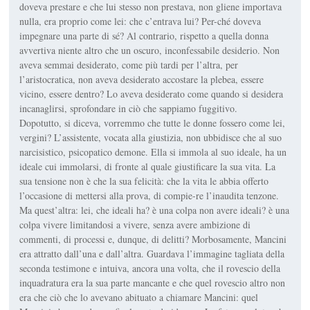
doveva prestare e che lui stesso non prestava, non gliene importava
nulla, era proprio come lei: che c’entrava lui? Per-ché doveva
impegnare una parte di sé? Al contrario, rispetto a quella donna
avvertiva niente altro che un oscuro, inconfessabile desiderio. Non
aveva semmai desiderato, come più tardi per l’altra, per
l’aristocratica, non aveva desiderato accostare la plebea, essere
vicino, essere dentro? Lo aveva desiderato come quando si desidera
incanaglirsi, sprofondare in ciò che sappiamo fuggitivo.
Dopotutto, si diceva, vorremmo che tutte le donne fossero come lei,
vergini? L’assistente, vocata alla giustizia, non ubbidisce che al suo
narcisistico, psicopatico demone. Ella si immola al suo ideale, ha un
ideale cui immolarsi, di fronte al quale giustificare la sua vita. La
sua tensione non è che la sua felicità: che la vita le abbia offerto
l’occasione di mettersi alla prova, di compie-re l’inaudita tenzone.
Ma quest’altra: lei, che ideali ha? è una colpa non avere ideali? è una
colpa vivere limitandosi a vivere, senza avere ambizione di
commenti, di processi e, dunque, di delitti? Morbosamente, Mancini
era attratto dall’una e dall’altra. Guardava l’immagine tagliata della
seconda testimone e intuiva, ancora una volta, che il rovescio della
inquadratura era la sua parte mancante e che quel rovescio altro non
era che ciò che lo avevano abituato a chiamare Mancini: quel