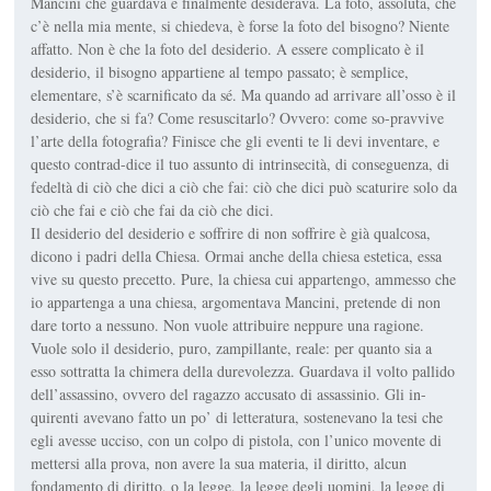
Mancini che guardava e finalmente desiderava. La foto, assoluta, che
c’è nella mia mente, si chiedeva, è forse la foto del bisogno? Niente
affatto. Non è che la foto del desiderio. A essere complicato è il
desiderio, il bisogno appartiene al tempo passato; è semplice,
elementare, s’è scarnificato da sé. Ma quando ad arrivare all’osso è il
desiderio, che si fa? Come resuscitarlo? Ovvero: come so-pravvive
l’arte della fotografia? Finisce che gli eventi te li devi inventare, e
questo contrad-dice il tuo assunto di intrinsecità, di conseguenza, di
fedeltà di ciò che dici a ciò che fai: ciò che dici può scaturire solo da
ciò che fai e ciò che fai da ciò che dici.
Il desiderio del desiderio e soffrire di non soffrire è già qualcosa,
dicono i padri della Chiesa. Ormai anche della chiesa estetica, essa
vive su questo precetto. Pure, la chiesa cui appartengo, ammesso che
io appartenga a una chiesa, argomentava Mancini, pretende di non
dare torto a nessuno. Non vuole attribuire neppure una ragione.
Vuole solo il desiderio, puro, zampillante, reale: per quanto sia a
esso sottratta la chimera della durevolezza. Guardava il volto pallido
dell’assassino, ovvero del ragazzo accusato di assassinio. Gli in-
quirenti avevano fatto un po’ di letteratura, sostenevano la tesi che
egli avesse ucciso, con un colpo di pistola, con l’unico movente di
mettersi alla prova, non avere la sua materia, il diritto, alcun
fondamento di diritto, o la legge, la legge degli uomini, la legge di