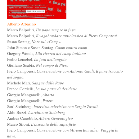
Alberto Arbasino
Marco Belpoliti,
Un pane sempre in fuga
Marco Belpoliti,
Il vagabondare anticlassico di Piero Camporesi
Susan Sontag,
Note sul «Camp»
John Simon e Susan Sontag,
Camp contro camp
Gregory Woods,
Alla ricerca del camp italiano
Pedro Lemebel,
La fata dell'angolo
Giuliano Scabia,
Nel campo di Piero
Piero Camporesi,
Conversazione con Antonio Gnoli. Il pane truccato
del sogno.
Michele Mari,
Sangue dalle Rape
Franco Cordelli,
La sua parte di desiderio
Giorgio Manganelli,
Aborto
Giorgio Manganelli,
Potere
Saul Steinberg,
Intervista televisiva con Sergio Zavoli
Aldo Buzzi,
L'architetto Steinberg
Andrea Canobbio,
Albero Genealogico
Marco Sironi,
L'insonnia della superficie
Piero Camporesi,
Conversazione con Miriem Bouzaher. Viaggia la
nave.