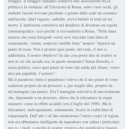
retaggio. Il retaggio (italiano) scaturiva dall’associazione tra la
politica e la violenza: all’Università di Roma, sotto i suoi occhi, gli
studenti fascisti avevano picchiato o gettato dalle scale un coetaneo
antifascista. Quel ragazzo, cadendo, aveva battuto la testa ed era
morto. L’ambizione consisteva nel desiderio di diventare un regista
cinematografico: ecco perché si era trasferito a Roma. “Nella linea
azzurra che come fotografo vorrei aver tracciato (una linea di
oscuramenti, visioni, sorprese) sarebbe bene” auspicò “deporre un
punto di rosso. Non è proprio quel punto, del resto, il mio o,
addirittura, il nostro obiettivo? In che cosa posso dire di credere se
non in ciò che accade ora, in questo momento? Senza filosofia, e
senza politica, cerco quel punto di rosso che renda più chiaro, vorrei
dire più palpabile, l’azzurro”.
Ma il paradosso (tutto è paradosso) voleva che il suo punto di rosso
scaturisse proprio da un processo: e, per meglio dire, proprio da
un’immagine (un punto). Era l’immagine televisiva di una testimone
che, deponendo a un processo, chiese che le telecamere la rispar-
miassero: come in effetti accadde (era il luglio del 1998). Ma le
telecamere, malvagiamente, astutamente, fecero in realtà finta di
risparmiarla. Dall’alto e di lato mostrarono l’intero corpo (il regista
non era abbastanza intelligente da inquadrare con calma i particolari:
per es. i piedi, o meglio le scarpe; riteneva che significative fossero