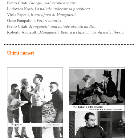
Pietro Citati,
Giorgio, malinconico tapiro
Ludovica Koch,
La palude, indecorosa preghiera
Viola Papetti,
Il sarcofago di Manganelli
Geno Pampaloni,
Furori natalizi
Pietro Citati,
Manganelli: una palude abitata da Dio
Roberto Andreotti,
Manganelli. Retorica classica, tavola delle libertà
Ultimi numeri