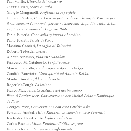
Paul Virilio,
L'inerzia del momento
Gianni Celati,
Morte di Italo
Giorgio Manganelli,
Profondo in superficie
Giuliano Scabia,
Come Picasso pittor ridipinse la Santa Vittoria per
il suo maestro Cézanne (e per me e l'amor mio) dopo l'incendio della
montagna avvenuto il 31 agosto 1989
Fabio Pusterla,
Cane sulla spiaggia e bambina
Paolo Fossati,
Serate di Parigi
Massimo Cacciari,
La soglia di Valentini
Roberto Tedeschi,
Lettera
Alberto Arbasino,
Vladimir Nabokov
Francesco M. Cataluccio,
Farfalle russe
Marino Piazzolla,
Tre domande a Antonio Delfini
Candido Bonvicini,
Venti quesiti ad Antonio Delfini
Manlio Brusatin,
Il bacio di pietra
Roger McGough,
La lezione
Franco Marcoaldi,
Le malattie del nostro tempo
Witold Gombrowicz,
Conversazione con Michel Polac e Dominique
de Roux
Georges Perec,
Conversazione con Ewa Pawlikowska
Fernando Arrabal,
Milan Kundera. In cammino verso l'eternità
Kvetoslav Chvatìk,
Un duplice malinteso
Carlos Fuentes,
Milan Kundera: l'idillio segreto
Francois Ricard,
Lo sguardo degli amanti