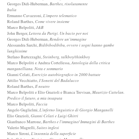
Georges Didi-Huberman,
Barthes, risolutamente
Italia
Ermanno Cavazzoni,
L'impero telematico
Roland Barthes,
Come vivere insieme
Marco Belpoliti,
J&B
John Berger,
Lettera da Parigi. Un bacio per noi
Georges Didi-Huberman,
Rendere un’immagine
Alessandra Sarchi,
Bidibibodibibu, ovvero i sogni hanno gambe
lunghissime
Stefano Bartezzaghi,
Steinberg, talkboy/thinkboy
Marco Belpoliti e Andrea Cortellessa,
Antologia della critica
manganelliana. Nota e sommario
Gianni Celati,
Esercizio autobiografico in 2000 battute
Attilio Vecchiatto,
I Sonetti del Badalucco
Roland Barthes,
Il neutro
Marco Belpoliti e Elio Grazioli e Bianca Trevisan,
Maurizio Cattelan.
Predico il futuro, a mia insaputa
Marco Belpoliti,
Faccia
Angelo Guglielmi,
L'inferno linguistico di Giorgio Manganelli
Elio Grazioli,
Gianni Celati e Luigi Ghirri
Gianfranco Marrone,
Barthes e l'immagine/ Immagini di Barthes
Valerio Magrelli,
Suites inglesi
Marco Sironi,
L'insonnia della superficie