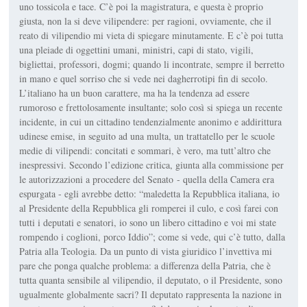
uno tossicola e tace. C’è poi la magistratura, e questa è proprio
giusta, non la si deve vilipendere: per ragioni, ovviamente, che il
reato di vilipendio mi vieta di spiegare minutamente. E c’è poi tutta
una pleiade di oggettini umani, ministri, capi di stato, vigili,
bigliettai, professori, dogmi; quando li incontrate, sempre il berretto
in mano e quel sorriso che si vede nei dagherrotipi fin di secolo.
L’italiano ha un buon carattere, ma ha la tendenza ad essere
rumoroso e frettolosamente insultante; solo così si spiega un recente
incidente, in cui un cittadino tendenzialmente anonimo e addirittura
udinese emise, in seguito ad una multa, un trattatello per le scuole
medie di vilipendi: concitati e sommari, è vero, ma tutt’altro che
inespressivi. Secondo l’edizione critica, giunta alla commissione per
le autorizzazioni a procedere del Senato - quella della Camera era
espurgata - egli avrebbe detto: “maledetta la Repubblica italiana, io
al Presidente della Repubblica gli romperei il culo, e così farei con
tutti i deputati e senatori, io sono un libero cittadino e voi mi state
rompendo i coglioni, porco Iddio”; come si vede, qui c’è tutto, dalla
Patria alla Teologia. Da un punto di vista giuridico l’invettiva mi
pare che ponga qualche problema: a differenza della Patria, che è
tutta quanta sensibile al vilipendio, il deputato, o il Presidente, sono
ugualmente globalmente sacri? Il deputato rappresenta la nazione in