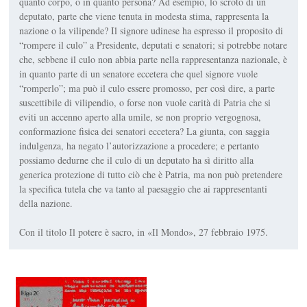
quanto corpo, o in quanto persona? Ad esempio, lo scroto di un
deputato, parte che viene tenuta in modesta stima, rappresenta la
nazione o la vilipende? Il signore udinese ha espresso il proposito di
“rompere il culo” a Presidente, deputati e senatori; si potrebbe notare
che, sebbene il culo non abbia parte nella rappresentanza nazionale, è
in quanto parte di un senatore eccetera che quel signore vuole
“romperlo”; ma può il culo essere promosso, per così dire, a parte
suscettibile di vilipendio, o forse non vuole carità di Patria che si
eviti un accenno aperto alla umile, se non proprio vergognosa,
conformazione fisica dei senatori eccetera? La giunta, con saggia
indulgenza, ha negato l’autorizzazione a procedere; e pertanto
possiamo dedurne che il culo di un deputato ha sì diritto alla
generica protezione di tutto ciò che è Patria, ma non può pretendere
la specifica tutela che va tanto al paesaggio che ai rappresentanti
della nazione.
Con il titolo Il potere è sacro, in «Il Mondo», 27 febbraio 1975.