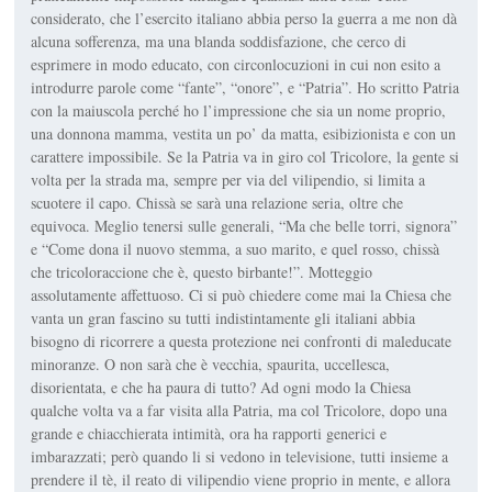
considerato, che l’esercito italiano abbia perso la guerra a me non dà
alcuna sofferenza, ma una blanda soddisfazione, che cerco di
esprimere in modo educato, con circonlocuzioni in cui non esito a
introdurre parole come “fante”, “onore”, e “Patria”. Ho scritto Patria
con la maiuscola perché ho l’impressione che sia un nome proprio,
una donnona mamma, vestita un po’ da matta, esibizionista e con un
carattere impossibile. Se la Patria va in giro col Tricolore, la gente si
volta per la strada ma, sempre per via del vilipendio, si limita a
scuotere il capo. Chissà se sarà una relazione seria, oltre che
equivoca. Meglio tenersi sulle generali, “Ma che belle torri, signora”
e “Come dona il nuovo stemma, a suo marito, e quel rosso, chissà
che tricoloraccione che è, questo birbante!”. Motteggio
assolutamente affettuoso. Ci si può chiedere come mai la Chiesa che
vanta un gran fascino su tutti indistintamente gli italiani abbia
bisogno di ricorrere a questa protezione nei confronti di maleducate
minoranze. O non sarà che è vecchia, spaurita, uccellesca,
disorientata, e che ha paura di tutto? Ad ogni modo la Chiesa
qualche volta va a far visita alla Patria, ma col Tricolore, dopo una
grande e chiacchierata intimità, ora ha rapporti generici e
imbarazzati; però quando li si vedono in televisione, tutti insieme a
prendere il tè, il reato di vilipendio viene proprio in mente, e allora