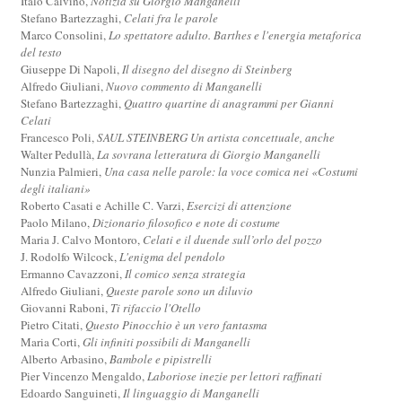
Italo Calvino,
Notizia su Giorgio Manganelli
Stefano Bartezzaghi,
Celati fra le parole
Marco Consolini,
Lo spettatore adulto. Barthes e l'energia metaforica
del testo
Giuseppe Di Napoli,
Il disegno del disegno di Steinberg
Alfredo Giuliani,
Nuovo commento di Manganelli
Stefano Bartezzaghi,
Quattro quartine di anagrammi per Gianni
Celati
Francesco Poli,
SAUL STEINBERG Un artista concettuale, anche
Walter Pedullà,
La sovrana letteratura di Giorgio Manganelli
Nunzia Palmieri,
Una casa nelle parole: la voce comica nei «Costumi
degli italiani»
Roberto Casati e Achille C. Varzi,
Esercizi di attenzione
Paolo Milano,
Dizionario filosofico e note di costume
Maria J. Calvo Montoro,
Celati e il duende sull’orlo del pozzo
J. Rodolfo Wilcock,
L'enigma del pendolo
Ermanno Cavazzoni,
Il comico senza strategia
Alfredo Giuliani,
Queste parole sono un diluvio
Giovanni Raboni,
Ti rifaccio l'Otello
Pietro Citati,
Questo Pinocchio è un vero fantasma
Maria Corti,
Gli infiniti possibili di Manganelli
Alberto Arbasino,
Bambole e pipistrelli
Pier Vincenzo Mengaldo,
Laboriose inezie per lettori raffinati
Edoardo Sanguineti,
Il linguaggio di Manganelli