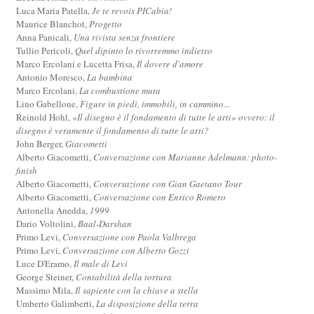
Luca Maria Patella,
Je te revois PICabia!
Maurice Blanchot,
Progetto
Anna Panicali,
Una rivista senza frontiere
Tullio Pericoli,
Quel dipinto lo rivorremmo indietro
Marco Ercolani e Lucetta Frisa,
Il dovere d'amore
Antonio Moresco,
La bambina
Marco Ercolani,
La combustione muta
Lino Gabellone,
Figure in piedi, immobili, in cammino...
Reinold Hohl,
«Il disegno è il fondamento di tutte le arti» ovvero: il
disegno è veramente il fondamento di tutte le arti?
John Berger,
Giacometti
Alberto Giacometti,
Conversazione con Marianne Adelmann: photo-
finish
Alberto Giacometti,
Conversazione con Gian Gaetano Tour
Alberto Giacometti,
Conversazione con Enrico Romero
Antonella Anedda,
1999
Dario Voltolini,
Baal-Darshan
Primo Levi,
Conversazione con Paola Valbrega
Primo Levi,
Conversazione con Alberto Gozzi
Luce D'Eramo,
Il male di Levi
George Steiner,
Contabilità della tortura
Massimo Mila,
Il sapiente con la chiave a stella
Umberto Galimberti,
La disposizione della terra