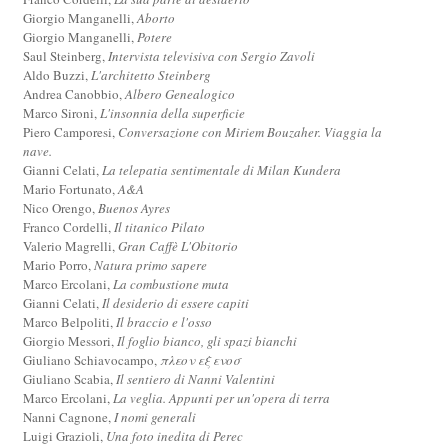
Giorgio Manganelli,
Aborto
Giorgio Manganelli,
Potere
Saul Steinberg,
Intervista televisiva con Sergio Zavoli
Aldo Buzzi,
L'architetto Steinberg
Andrea Canobbio,
Albero Genealogico
Marco Sironi,
L'insonnia della superficie
Piero Camporesi,
Conversazione con Miriem Bouzaher. Viaggia la
nave.
Gianni Celati,
La telepatia sentimentale di Milan Kundera
Mario Fortunato,
A&A
Nico Orengo,
Buenos Ayres
Franco Cordelli,
Il titanico Pilato
Valerio Magrelli,
Gran Caffè L'Obitorio
Mario Porro,
Natura primo sapere
Marco Ercolani,
La combustione muta
Gianni Celati,
Il desiderio di essere capiti
Marco Belpoliti,
Il braccio e l'osso
Giorgio Messori,
Il foglio bianco, gli spazi bianchi
Giuliano Schiavocampo,
πλεον εξ ενοσ
Giuliano Scabia,
Il sentiero di Nanni Valentini
Marco Ercolani,
La veglia. Appunti per un'opera di terra
Nanni Cagnone,
I nomi generali
Luigi Grazioli,
Una foto inedita di Perec