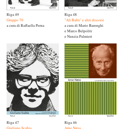
Riga 49
Riga 48
Gruppo 70
"Alì Babà" e altri discorsi
a cura di Raffaella Perna
a cura di Mario Barenghi
e Marco Belpoliti
e Nunzia Palmieri
Riga 47
Riga 46
Giuliano Scabia
Arne Næss