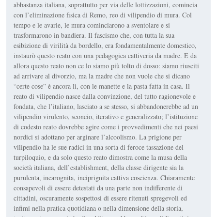
abbastanza italiana, soprattutto per via delle lottizzazioni, comincia
con l’eliminazione fisica di Remo, reo di vilipendio di mura. Col
tempo e le avarie, le mura cominciarono a sventolare e si
trasformarono in bandiera. Il fascismo che, con tutta la sua
esibizione di virilità da bordello, era fondamentalmente domestico,
instaurò questo reato con una pedagogica cattiveria da madre. E da
allora questo reato non ce lo siamo più tolto di dosso: siamo riusciti
ad arrivare al divorzio, ma la madre che non vuole che si dicano
“certe cose” è ancora lì, con le manette e la pasta fatta in casa. Il
reato di vilipendio nasce dalla convinzione, del tutto ragionevole e
fondata, che l’italiano, lasciato a se stesso, si abbandonerebbe ad un
vilipendio virulento, sconcio, iterativo e generalizzato; l’istituzione
di codesto reato dovrebbe agire come i provvedimenti che nei paesi
nordici si adottano per arginare l’alcoolismo. La prigione per
vilipendio ha le sue radici in una sorta di feroce tassazione del
turpiloquio, e da solo questo reato dimostra come la musa della
società italiana, dell’establishment, della classe dirigente sia la
purulenta, incarognita, inciprignita cattiva coscienza. Chiaramente
consapevoli di essere detestati da una parte non indifferente di
cittadini, oscuramente sospettosi di essere ritenuti spregevoli ed
infimi nella pratica quotidiana o nella dimensione della storia,