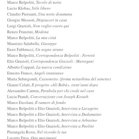
Marco Belpoliti,
Tavolo di notte
Lucio Klobas,
Stile libero
Claudio Piersanti,
Una notte disumana
Giorgio Messori,
Dispiaceri in casa
Luigi Grazioli,
Non voglio essere qui
Renzo Franzini,
Modena
Marco Belpoliti,
La mia città
Maurizio Salabelle,
Giuseppe
Enzo Fabbrucci,
Un sogno strano
Marco Belpoliti,
Corrispondenza Belpoliti - Ferretti
Elio Grazioli,
Corrispondenza Grazioli - Martegani
Alberto Coppari,
La nuova condizione
Ernesto Franco,
Angeli istantanee
Maria Sebregondi,
Cassonetto. (forma netturbina del sonetto)
Gianni Celati,
Il progetto «Alì Babà», trent’anni dopo
Alessandro Carrera,
Parabola per chi crede nel caso
Lucia Prandi,
Conversazione con Joseph Kosuth
Marco Ercolani,
Il rumore di fondo
Marco Belpoliti e Elio Grazioli,
Intervista a Lavagetto
Marco Belpoliti e Elio Grazioli,
Intervista a Dadamaino
Marco Belpoliti e Elio Grazioli,
Intervista a Arbasino
Marco Belpoliti e Elio Grazioli,
Intervista a Paolini
Pierangela Rossi,
Nel ricordo le tue
Lucetta Frisa,
Otto movimenti