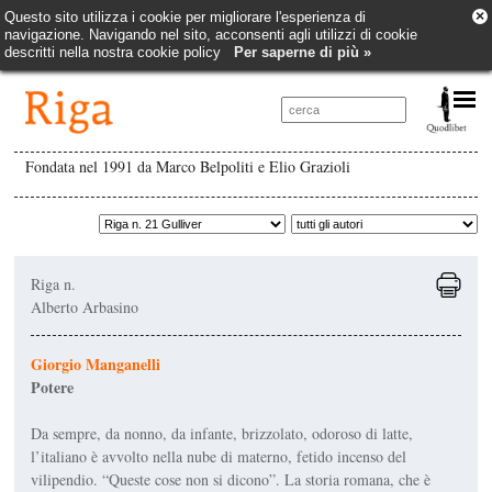
×
Questo sito utilizza i cookie per migliorare l'esperienza di
navigazione. Navigando nel sito, acconsenti agli utilizzi di cookie
descritti nella nostra cookie policy
Per saperne di più »
Fondata nel 1991 da Marco Belpoliti e Elio Grazioli
Riga n.
Alberto Arbasino
Giorgio Manganelli
Potere
Da sempre, da nonno, da infante, brizzolato, odoroso di latte,
l’italiano è avvolto nella nube di materno, fetido incenso del
vilipendio. “Queste cose non si dicono”. La storia romana, che è