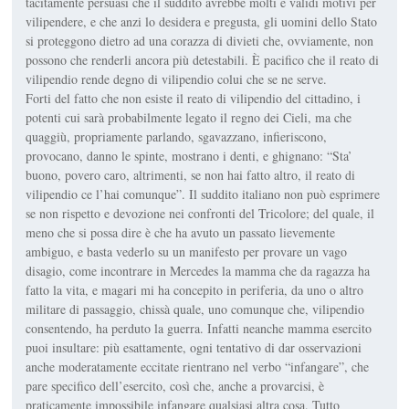
tacitamente persuasi che il suddito avrebbe molti e validi motivi per
vilipendere, e che anzi lo desidera e pregusta, gli uomini dello Stato
si proteggono dietro ad una corazza di divieti che, ovviamente, non
possono che renderli ancora più detestabili. È pacifico che il reato di
vilipendio rende degno di vilipendio colui che se ne serve.
Forti del fatto che non esiste il reato di vilipendio del cittadino, i
potenti cui sarà probabilmente legato il regno dei Cieli, ma che
quaggiù, propriamente parlando, sgavazzano, infieriscono,
provocano, danno le spinte, mostrano i denti, e ghignano: “Sta’
buono, povero caro, altrimenti, se non hai fatto altro, il reato di
vilipendio ce l’hai comunque”. Il suddito italiano non può esprimere
se non rispetto e devozione nei confronti del Tricolore; del quale, il
meno che si possa dire è che ha avuto un passato lievemente
ambiguo, e basta vederlo su un manifesto per provare un vago
disagio, come incontrare in Mercedes la mamma che da ragazza ha
fatto la vita, e magari mi ha concepito in periferia, da uno o altro
militare di passaggio, chissà quale, uno comunque che, vilipendio
consentendo, ha perduto la guerra. Infatti neanche mamma esercito
puoi insultare: più esattamente, ogni tentativo di dar osservazioni
anche moderatamente eccitate rientrano nel verbo “infangare”, che
pare specifico dell’esercito, così che, anche a provarcisi, è
praticamente impossibile infangare qualsiasi altra cosa. Tutto