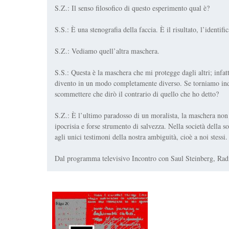
S.Z.: Il senso filosofico di questo esperimento qual è?
S.S.: È una stenografia della faccia. È il risultato, l’identifi
S.Z.: Vediamo quell’altra maschera.
S.S.: Questa è la maschera che mi protegge dagli altri; infat
divento in un modo completamente diverso. Se torniamo indi
scommettere che dirò il contrario di quello che ho detto?
S.Z.: È l’ultimo paradosso di un moralista, la maschera 
ipocrisia e forse strumento di salvezza. Nella società della s
agli unici testimoni della nostra ambiguità, cioè a noi stessi.
Dal programma televisivo Incontro con Saul Steinberg, Radio