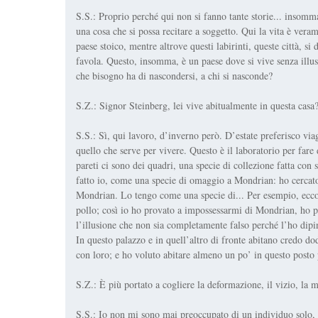
S.S.: Proprio perché qui non si fanno tante storie... insomma
una cosa che si possa recitare a soggetto. Qui la vita è ve
paese stoico, mentre altrove questi labirinti, queste città, si
favola. Questo, insomma, è un paese dove si vive senza illu
che bisogno ha di nascondersi, a chi si nasconde?
S.Z.: Signor Steinberg, lei vive abitualmente in questa casa
S.S.: Sì, qui lavoro, d’inverno però. D’estate preferisco via
quello che serve per vivere. Questo è il laboratorio per far
pareti ci sono dei quadri, una specie di collezione fatta co
fatto io, come una specie di omaggio a Mondrian: ho cercato
Mondrian. Lo tengo come una specie di... Per esempio, ecco
pollo; così io ho provato a impossessarmi di Mondrian, ho pr
l’illusione che non sia completamente falso perché l’ho dipi
In questo palazzo e in quell’altro di fronte abitano credo d
con loro; e ho voluto abitare almeno un po’ in questo posto
S.Z.: È più portato a cogliere la deformazione, il vizio, la
S.S.: Io non mi sono mai preoccupato di un individuo solo, d