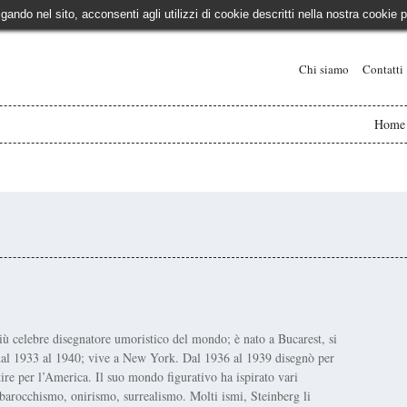
igando nel sito, acconsenti agli utilizzi di cookie descritti nella nostra cooki
Chi siamo
Contatti
Home
iù celebre disegnatore umoristico del mondo; è nato a Bucarest, si
a dal 1933 al 1940; vive a New York. Dal 1936 al 1939 disegnò per
tire per l’America. Il suo mondo figurativo ha ispirato vari
 barocchismo, onirismo, surrealismo. Molti ismi, Steinberg li