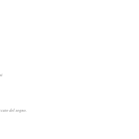
si
ccato del sogno.