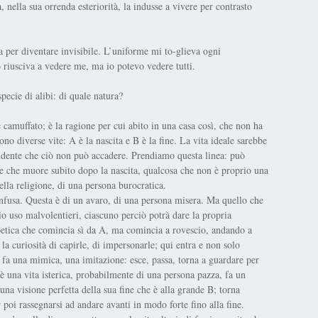
 nella sua orrenda esteriorità, la indusse a vivere per contrasto
a per diventare invisibile. L’uniforme mi to-glieva ogni
o riusciva a vedere me, ma io potevo vedere tutti.
pecie di alibi: di quale natura?
 camuffato; è la ragione per cui abito in una casa così, che non ha
o diverse vite: A è la nascita e B è la fine. La vita ideale sarebbe
vidente che ciò non può accadere. Prendiamo questa linea: può
te che muore subito dopo la nascita, qualcosa che non è proprio una
ella religione, di una persona burocratica.
onfusa. Questa è di un avaro, di una persona misera. Ma quello che
o uso malvolentieri, ciascuno perciò potrà dare la propria
poetica che comincia sì da A, ma comincia a rovescio, andando a
r la curiosità di capirle, di impersonarle; qui entra e non solo
 fa una mimica, una imitazione: esce, passa, torna a guardare per
e è una vita isterica, probabilmente di una persona pazza, fa un
una visione perfetta della sua fine che è alla grande B; torna
 poi rassegnarsi ad andare avanti in modo forte fino alla fine.