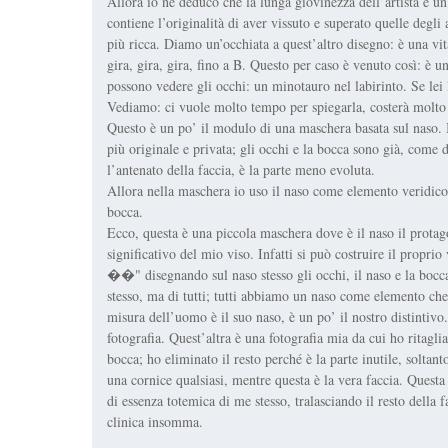
Allora io ne deduco che la lunga giovinezza dell’artista è un p
contiene l’originalità di aver vissuto e superato quelle degli
più ricca. Diamo un’occhiata a quest’altro disegno: è una vit
gira, gira, gira, fino a B. Questo per caso è venuto così: è 
possono vedere gli occhi: un minotauro nel labirinto. Se lei l
Vediamo: ci vuole molto tempo per spiegarla, costerà molto 
Questo è un po’ il modulo di una maschera basata sul naso. Io
più originale e privata; gli occhi e la bocca sono già, come d
l’antenato della faccia, è la parte meno evoluta.
Allora nella maschera io uso il naso come elemento veridico.
bocca.
Ecco, questa è una piccola maschera dove è il naso il protag
significativo del mio viso. Infatti si può costruire il prop
��" disegnando sul naso stesso gli occhi, il naso e la bocca
stesso, ma di tutti; tutti abbiamo un naso come elemento che c
misura dell’uomo è il suo naso, è un po’ il nostro distintivo
fotografia. Quest’altra è una fotografia mia da cui ho ritagliat
bocca; ho eliminato il resto perché è la parte inutile, soltan
una cornice qualsiasi, mentre questa è la vera faccia. Questa è
di essenza totemica di me stesso, tralasciando il resto della f
clinica insomma.