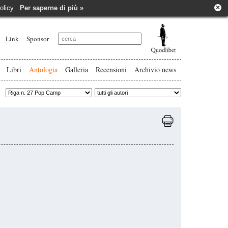
×
e policy
Per saperne di più »
Link
Sponsor
Libri
Antologia
Galleria
Recensioni
Archivio news