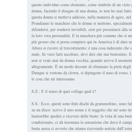
questo individuo come elemento, come simbolo di un vizio p
donna, facendo il disegno di una donna, io non ho mai fatto il
questa donna si metteva addosso, nella maniera di agire, nel
Prendiamo le maschere che le donne si mettono, specialment
difendersi, per rendersi invisibili, cioè per presentarsi alla
la loro vera personalità. E la maschera più comune che si met
più grosso che si possa compiere qui in America è di dare segn
Allora si ricorre al travestimento; è una cosa indecente che s
male. Se vuoi farti ascoltare, devi dire che stai benissimo.
non si veste mai da donna vecchia; quando arriva il momento
allegramente. È un modo decente di eliminare la pietà degli a
Dunque si vestono da clown, si dipingono il naso di rosso, i 
le cose che mi interessano.
S.Z.: E il senso di quei collage qual è?
S.S.: Ecco, questi sono finti dischi da grammofono, sono fat
su un disco: scrivo il mio nome e il soggetto che mi sono inv
basterebbe spedire e ricevere delle buste: la vista di una bust
condizionato, ci dà insomma la sensazione che dava il campan
busta aerea ci avverte che stiamo ricevendo notizie dall’este