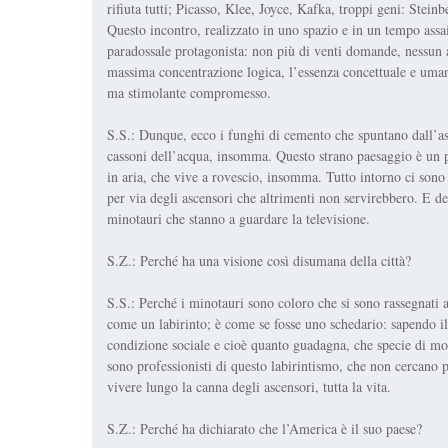
rifiuta tutti; Picasso, Klee, Joyce, Kafka, troppi geni: Steinb
Questo incontro, realizzato in uno spazio e in un tempo assa
paradossale protagonista: non più di venti domande, nessun ac
massima concentrazione logica, l’essenza concettuale e uman
ma stimolante compromesso.
S.S.: Dunque, ecco i funghi di cemento che spuntano dall’asfal
cassoni dell’acqua, insomma. Questo strano paesaggio è un po’
in aria, che vive a rovescio, insomma. Tutto intorno ci sono i
per via degli ascensori che altrimenti non servirebbero. E de
minotauri che stanno a guardare la televisione.
S.Z.: Perché ha una visione così disumana della città?
S.S.: Perché i minotauri sono coloro che si sono rassegnati a
come un labirinto; è come se fosse uno schedario: sapendo il
condizione sociale e cioè quanto guadagna, che specie di mogl
sono professionisti di questo labirintismo, che non cercano p
vivere lungo la canna degli ascensori, tutta la vita.
S.Z.: Perché ha dichiarato che l’America è il suo paese?