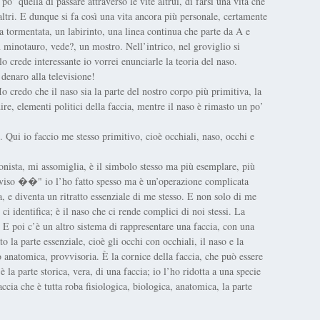
o’ quella di passare attraverso le vite altrui, di farsi una vita che
 altri. E dunque si fa così una vita ancora più personale, certamente
a tormentata, un labirinto, una linea continua che parte da A e
un minotauro, vede?, un mostro. Nell’intrico, nel groviglio si
o crede interessante io vorrei enunciarle la teoria del naso.
denaro alla televisione!
 credo che il naso sia la parte del nostro corpo più primitiva, la
ire, elementi politici della faccia, mentre il naso è rimasto un po’
 Qui io faccio me stesso primitivo, cioè occhiali, naso, occhi e
onista, mi assomiglia, è il simbolo stesso ma più esemplare, più
rio viso ��" io l’ho fatto spesso ma è un’operazione complicata
, e diventa un ritratto essenziale di me stesso. E non solo di me
i identifica; è il naso che ci rende complici di noi stessi. La
. E poi c’è un altro sistema di rappresentare una faccia, con una
o la parte essenziale, cioè gli occhi con occhiali, il naso e la
to anatomica, provvisoria. È la cornice della faccia, che può essere
 la parte storica, vera, di una faccia; io l’ho ridotta a una specie
accia che è tutta roba fisiologica, biologica, anatomica, la parte