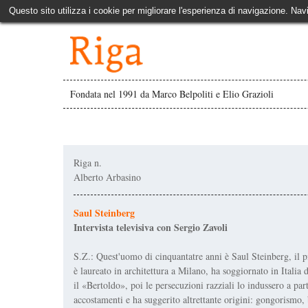
Questo sito utilizza i cookie per migliorare l'esperienza di navigazione. Nav
Fondata nel 1991 da Marco Belpoliti e Elio Grazioli
Riga n.
Alberto Arbasino
Saul Steinberg
Intervista televisiva con Sergio Zavoli
S.Z.: Quest'uomo di cinquantatre anni è Saul Steinberg, il p
è laureato in architettura a Milano, ha soggiornato in Itali
il «Bertoldo», poi le persecuzioni razziali lo indussero a par
accostamenti e ha suggerito altrettante origini: gongorismo,