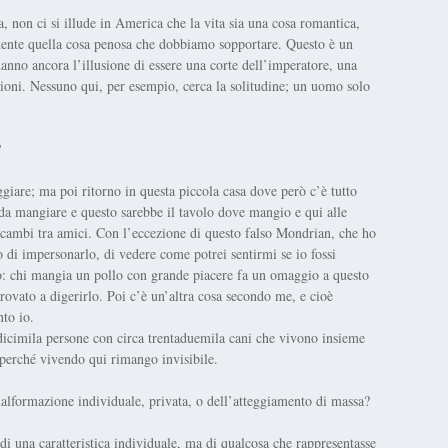
, non ci si illude in America che la vita sia una cosa romantica,
ramente quella cosa penosa che dobbiamo sopportare. Questo è un
 danno ancora l’illusione di essere una corte dell’imperatore, una
sioni. Nessuno qui, per esempio, cerca la solitudine; un uomo solo
?
ggiare; ma poi ritorno in questa piccola casa dove però c’è tutto
e da mangiare e questo sarebbe il tavolo dove mangio e qui alle
n scambi tra amici. Con l’eccezione di questo falso Mondrian, che ho
 di impersonarlo, di vedere come potrei sentirmi se io fossi
: chi mangia un pollo con grande piacere fa un omaggio a questo
ovato a digerirlo. Poi c’è un’altra cosa secondo me, e cioè
nto io.
odicimila persone con circa trentaduemila cani che vivono insieme
 perché vivendo qui rimango invisibile.
 malformazione individuale, privata, o dell’atteggiamento di massa?
i una caratteristica individuale, ma di qualcosa che rappresentasse