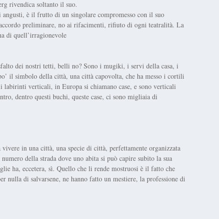
erg rivendica soltanto il suo.
i angusti, è il frutto di un singolare compromesso con il suo
cordo preliminare, no ai rifacimenti, rifiuto di ogni teatralità. La
a di quell’irragionevole
to dei nostri tetti, belli no? Sono i mugiki, i servi della casa, i
 il simbolo della città, una città capovolta, che ha messo i cortili
 labirinti verticali, in Europa si chiamano case, e sono verticali
ntro, dentro questi buchi, queste case, ci sono migliaia di
 vivere in una città, una specie di città, perfettamente organizzata
 numero della strada dove uno abita si può capire subito la sua
ie ha, eccetera, sì. Quello che li rende mostruosi è il fatto che
er nulla di salvarsene, ne hanno fatto un mestiere, la professione di