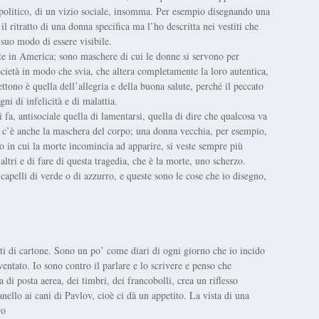
olitico, di un vizio sociale, insomma. Per esempio disegnando una
 ritratto di una donna specifica ma l’ho descritta nei vestiti che
 suo modo di essere visibile.
e in America; sono maschere di cui le donne si servono per
 società in modo che svia, che altera completamente la loro autentica,
tono è quella dell’allegria e della buona salute, perché il peccato
i di infelicità e di malattia.
i fa, antisociale quella di lamentarsi, quella di dire che qualcosa va
 E c’è anche la maschera del corpo; una donna vecchia, per esempio,
 in cui la morte incomincia ad apparire, si veste sempre più
ltri e di fare di questa tragedia, che è la morte, uno scherzo.
capelli di verde o di azzurro, e queste sono le cose che io disegno,
ti di cartone. Sono un po’ come diari di ogni giorno che io incido
entato. Io sono contro il parlare e lo scrivere e penso che
a di posta aerea, dei timbri, dei francobolli, crea un riflesso
ello ai cani di Pavlov, cioè ci dà un appetito. La vista di una
ro