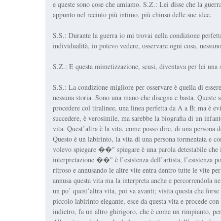
e queste sono cose che amiamo. S.Z.: Lei disse che la guerra,
appunto nel recinto più intimo, più chiuso delle sue idee.
S.S.: Durante la guerra io mi trovai nella condizione perfett
individualità, io potevo vedere, osservare ogni cosa, nessun
S.Z.: E questa mimetizzazione, scusi, diventava per lei una s
S.S.: La condizione migliore per osservare è quella di essere
nessuna storia. Sono una mano che disegna e basta. Queste son
procedere col tiralinee, una linea perfetta da A a B; ma è e
succedere, è verosimile, ma sarebbe la biografia di un infan
vita. Quest’altra è la vita, come posso dire, di una persona d
Questo è un labirinto, la vita di una persona tormentata e c
volevo spiegare ��" spiegare è una parola detestabile che i
interpretazione ��" è l’esistenza dell’artista, l’esistenza 
ritroso e annusando le altre vite entra dentro tutte le vite pe
annusa questa vita ma la interpreta anche e percorrendola ne
un po’ quest’altra vita, poi va avanti; visita questa che fors
piccolo labirinto elegante, esce da questa vita e procede con 
indietro, fa un altro ghirigoro, che è come un rimpianto, per