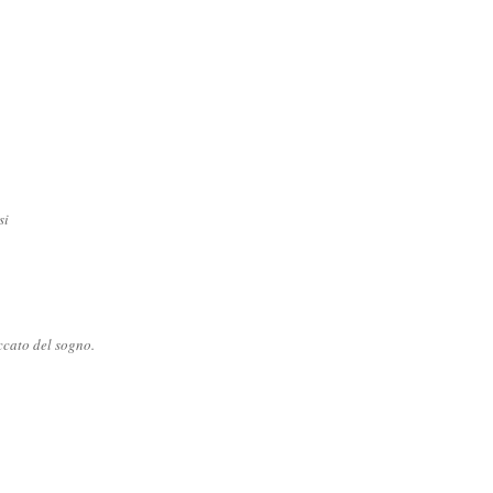
si
ccato del sogno.