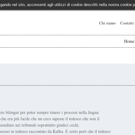
igando nel sito, acconsenti agli utilizzi di cookie descritti nella nostra cooki
Chi siamo
Contatti
Home
re bilingui per poter sempre tenere i processi nella lingua
che era più facile che un ceco sapesse il tedesco che non il
nsediare nei tribunali soprattutto giudici cechi.
cesso in tedesco raccontato da Kafka. E certo però che il tedesco