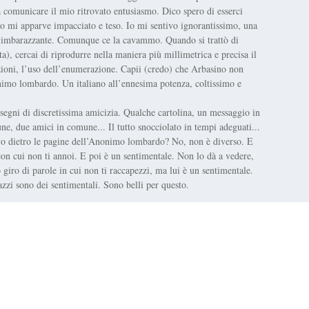
 a comunicare il mio ritrovato entusiasmo. Dico spero di esserci
no mi apparve impacciato e teso. Io mi sentivo ignorantissimo, una
co imbarazzante. Comunque ce la cavammo. Quando si trattò di
), cercai di riprodurre nella maniera più millimetrica e precisa il
tizioni, l’uso dell’enumerazione. Capii (credo) che Arbasino non
nonimo lombardo. Un italiano all’ennesima potenza, coltissimo e
segni di discretissima amicizia. Qualche cartolina, un messaggio in
une, due amici in comune... Il tutto snocciolato in tempi adeguati...
vo dietro le pagine dell’Anonimo lombardo? No, non è diverso. E
on cui non ti annoi. E poi è un sentimentale. Non lo dà a vedere,
giro di parole in cui non ti raccapezzi, ma lui è un sentimentale.
zzi sono dei sentimentali. Sono belli per questo.