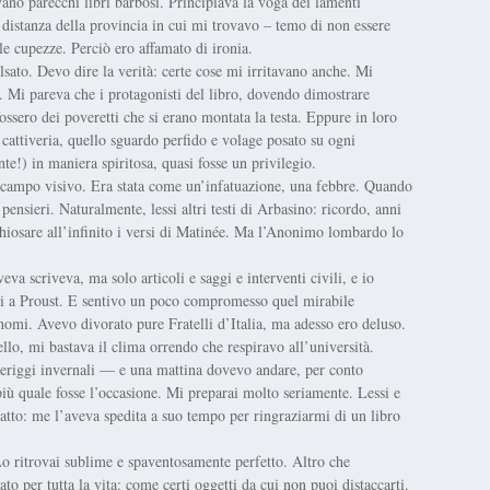
gevano parecchi libri barbosi. Principiava la voga dei lamenti
a distanza della provincia in cui mi trovavo – temo di non essere
le cupezze. Perciò ero affamato di ironia.
o. Devo dire la verità: certe cose mi irritavano anche. Mi
. Mi pareva che i protagonisti del libro, dovendo dimostrare
e fossero dei poveretti che si erano montata la testa. Eppure in loro
cattiveria, quello sguardo perfido e volage posato su ogni
e!) in maniera spiritosa, quasi fosse un privilegio.
io campo visivo. Era stata come un’infatuazione, una febbre. Quando
pensieri. Naturalmente, lessi altri testi di Arbasino: ricordo, anni
chiosare all’infinito i versi di Matinée. Ma l’Anonimo lombardo lo
eva scriveva, ma solo articoli e saggi e interventi civili, e io
ati a Proust. E sentivo un poco compromesso quel mirabile
gnomi. Avevo divorato pure Fratelli d’Italia, ma adesso ero deluso.
o, mi bastava il clima orrendo che respiravo all’università.
riggi invernali — e una mattina dovevo andare, per conto
più quale fosse l’occasione. Mi preparai molto seriamente. Lessi e
ntatto: me l’aveva spedita a suo tempo per ringraziarmi di un libro
Lo ritrovai sublime e spaventosamente perfetto. Altro che
 per tutta la vita: come certi oggetti da cui non puoi distaccarti.