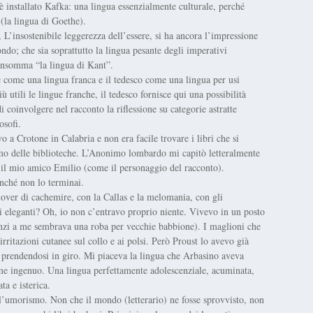
’è installato Kafka: una lingua essenzialmente culturale, perché
 (la lingua di Goethe).
’insostenibile leggerezza dell’essere, si ha ancora l’impressione
fondo; che sia soprattutto la lingua pesante degli imperativi
e insomma “la lingua di Kant”.
e come una lingua franca e il tedesco come una lingua per usi
ù utili le lingue franche, il tedesco fornisce qui una possibilità
coinvolgere nel racconto la riflessione su categorie astratte
osofi.
a Crotone in Calabria e non era facile trovare i libri che si
iamo delle biblioteche. L’Anonimo lombardo mi capitò letteralmente
 il mio amico Emilio (come il personaggio del racconto).
inché non lo terminai.
llover di cachemire, con la Callas e la melomania, con gli
ni eleganti? Oh, io non c’entravo proprio niente. Vivevo in un posto
 anzi a me sembrava una roba per vecchie babbione). I maglioni che
rritazioni cutanee sul collo e ai polsi. Però Proust lo avevo già
ro prendendosi in giro. Mi piaceva la lingua che Arbasino aveva
ieme ingenuo. Una lingua perfettamente adolescenziale, acuminata,
ta e isterica.
l’umorismo. Non che il mondo (letterario) ne fosse sprovvisto, non