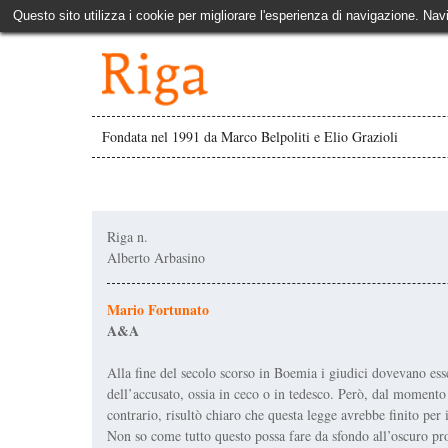
Questo sito utilizza i cookie per migliorare l'esperienza di navigazione. Nav
Fondata nel 1991 da Marco Belpoliti e Elio Grazioli
Riga n.
Alberto Arbasino
Mario Fortunato
A&A
Alla fine del secolo scorso in Boemia i giudici dovevano esse
dell’accusato, ossia in ceco o in tedesco. Però, dal momento 
contrario, risultò chiaro che questa legge avrebbe finito per i
Non so come tutto questo possa fare da sfondo all’oscuro pro