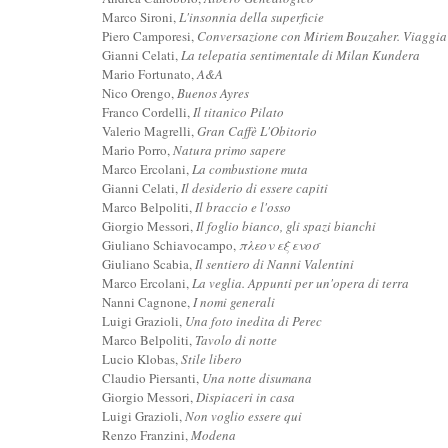
Marco Sironi,
L'insonnia della superficie
Piero Camporesi,
Conversazione con Miriem Bouzaher. Viaggia 
Gianni Celati,
La telepatia sentimentale di Milan Kundera
Mario Fortunato,
A&A
Nico Orengo,
Buenos Ayres
Franco Cordelli,
Il titanico Pilato
Valerio Magrelli,
Gran Caffè L'Obitorio
Mario Porro,
Natura primo sapere
Marco Ercolani,
La combustione muta
Gianni Celati,
Il desiderio di essere capiti
Marco Belpoliti,
Il braccio e l'osso
Giorgio Messori,
Il foglio bianco, gli spazi bianchi
Giuliano Schiavocampo,
πλεον εξ ενοσ
Giuliano Scabia,
Il sentiero di Nanni Valentini
Marco Ercolani,
La veglia. Appunti per un'opera di terra
Nanni Cagnone,
I nomi generali
Luigi Grazioli,
Una foto inedita di Perec
Marco Belpoliti,
Tavolo di notte
Lucio Klobas,
Stile libero
Claudio Piersanti,
Una notte disumana
Giorgio Messori,
Dispiaceri in casa
Luigi Grazioli,
Non voglio essere qui
Renzo Franzini,
Modena