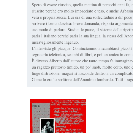
Spero di essere riuscito, quella mattina di parecchi anni fa,
riuscito perché ero molto impacciato e teso, e anche Arbasi
vera e propria zucca. Lui era di una sollecitudine a dir po
scrivere (forma classica: breve domanda, risposta argomentata
suo modo di parlare. Studiai le pause, il sistema delle ripe
parla l’italiano perché parla la sua lingua, la stessa dell’A
meravigliosamente ingenuo.
L’intervista gli piacque. Cominciammo a scambiarci piccoli 
segreteria telefonica, scambi di libri, e poi un’amica in com
È diverso Alberto dall’autore che tanto tempo fa immagina
un ragazzo piuttosto timido, un po’ snob, molto colto, uno c
finge distrazione, magari si nasconde dentro a un complicato 
Come lo era lo scrittore dell’Anonimo lombardo. Tutti i raga