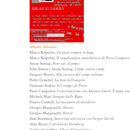
Alberto Arbasino
Marco Belpoliti,
Un pane sempre in fuga
Marco Belpoliti,
Il vagabondare anticlassico di Piero Campore
Susan Sontag,
Note sul «Camp»
John Simon e Susan Sontag,
Camp contro camp
Gregory Woods,
Alla ricerca del camp italiano
Pedro Lemebel,
La fata dell'angolo
Giuliano Scabia,
Nel campo di Piero
Piero Camporesi,
Conversazione con Antonio Gnoli. Il pane tru
Michele Mari,
Sangue dalle Rape
Franco Cordelli,
La sua parte di desiderio
Giorgio Manganelli,
Aborto
Giorgio Manganelli,
Potere
Saul Steinberg,
Intervista televisiva con Sergio Zavoli
Aldo Buzzi,
L'architetto Steinberg
Andrea Canobbio,
Albero Genealogico