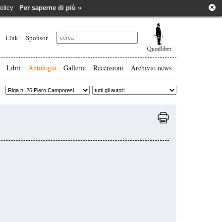
×
e policy
Per saperne di più »
Link
Sponsor
Libri
Antologia
Galleria
Recensioni
Archivio news