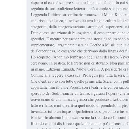
rispetto al ceco è sempre stata una lingua di sfondo, in cui s
regolata da una tradizione letteraria più complessa e potente
Leggendo l’ultimo straordinario romanzo di Milan Kundera, L
che, rispetto al ceco, il tedesco sia una lingua culturale di s
categorici, della categorizzazione astratta dell’esperienza, 
Data questa situazione di bilinguismo, il ceco appare dunqu
specifici. E mentre per raccontare una storia di solito sono pi
supplementare, largamente usata da Goethe a Musil: quella di 
dell’esperienza, le categorie che derivano dalla lingua dei fil
Ho scoperto l’Anonimo lombardo negli anni del liceo. Vivevo 
cercavano. In pratica, le librerie non esistevano. Non parl
in mano. Edizioni Einaudi, Nuovi Coralli. A possederlo era
Cominciai a leggere a casa sua. Proseguii per tutta la sera, f
Che c’entravo io con tutte quelle prime alla Scala, con i pu
appartamentini in viale Proust, con i teatri e le conversazio
sperduto del Sud, neanche un teatro, figurarsi l’opera (che
usavo erano di una lanaccia grezza che produceva fastidiose i
letto e riletto, e mi divertiva quel modo di prenderlo in gi
inventato: tutto un impasto iperletterario, supercolto e ins
isterica. Io almeno l’adolescenza me la ricordo così, acumina
Ricordo che mi dissi: ecco qualcuno con un po’ di senso del