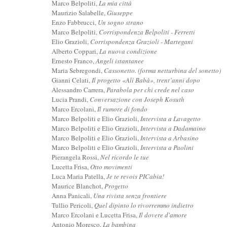
Marco Belpoliti,
La mia città
Maurizio Salabelle,
Giuseppe
Enzo Fabbrucci,
Un sogno strano
Marco Belpoliti,
Corrispondenza Belpoliti - Ferretti
Elio Grazioli,
Corrispondenza Grazioli - Martegani
Alberto Coppari,
La nuova condizione
Ernesto Franco,
Angeli istantanee
Maria Sebregondi,
Cassonetto. (forma netturbina del sonetto)
Gianni Celati,
Il progetto «Alì Babà», trent’anni dopo
Alessandro Carrera,
Parabola per chi crede nel caso
Lucia Prandi,
Conversazione con Joseph Kosuth
Marco Ercolani,
Il rumore di fondo
Marco Belpoliti e Elio Grazioli,
Intervista a Lavagetto
Marco Belpoliti e Elio Grazioli,
Intervista a Dadamaino
Marco Belpoliti e Elio Grazioli,
Intervista a Arbasino
Marco Belpoliti e Elio Grazioli,
Intervista a Paolini
Pierangela Rossi,
Nel ricordo le tue
Lucetta Frisa,
Otto movimenti
Luca Maria Patella,
Je te revois PICabia!
Maurice Blanchot,
Progetto
Anna Panicali,
Una rivista senza frontiere
Tullio Pericoli,
Quel dipinto lo rivorremmo indietro
Marco Ercolani e Lucetta Frisa,
Il dovere d'amore
Antonio Moresco,
La bambina