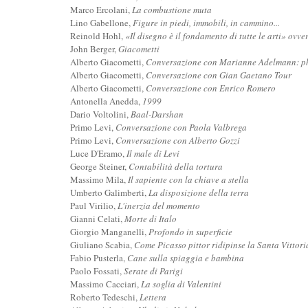
Marco Ercolani,
La combustione muta
Lino Gabellone,
Figure in piedi, immobili, in cammino...
Reinold Hohl,
«Il disegno è il fondamento di tutte le arti» ovve
John Berger,
Giacometti
Alberto Giacometti,
Conversazione con Marianne Adelmann: ph
Alberto Giacometti,
Conversazione con Gian Gaetano Tour
Alberto Giacometti,
Conversazione con Enrico Romero
Antonella Anedda,
1999
Dario Voltolini,
Baal-Darshan
Primo Levi,
Conversazione con Paola Valbrega
Primo Levi,
Conversazione con Alberto Gozzi
Luce D'Eramo,
Il male di Levi
George Steiner,
Contabilità della tortura
Massimo Mila,
Il sapiente con la chiave a stella
Umberto Galimberti,
La disposizione della terra
Paul Virilio,
L'inerzia del momento
Gianni Celati,
Morte di Italo
Giorgio Manganelli,
Profondo in superficie
Giuliano Scabia,
Come Picasso pittor ridipinse la Santa Vittor
Fabio Pusterla,
Cane sulla spiaggia e bambina
Paolo Fossati,
Serate di Parigi
Massimo Cacciari,
La soglia di Valentini
Roberto Tedeschi,
Lettera