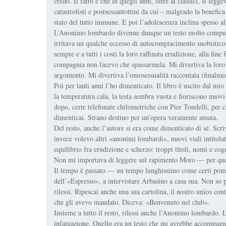
credo. Il fatto è che in quegli anni, oltre ai classici, si leg
catastrofisti e postsessantottini da cui – malgrado la benefic
stato del tutto immune. E poi l’adolescenza inclina spesso al
L’Anonimo lombardo divenne dunque un testo molto compulsat
irritava un qualche eccesso di autocompiacimento snobistico
sempre e a tutti i costi la loro raffinata erudizione, alla fin
compagnia non facevo che spassarmela. Mi divertiva la loro 
argomento. Mi divertiva l’omosessualità raccontata (finalment
Poi per tanti anni l’ho dimenticato. Il libro è uscito dal m
la temperatura cala, la testa sembra vuota e fioriscono nuovi 
dopo, certe telefonate chilometriche con Pier Tondelli, per 
dimenticai. Strano destino per un’opera veramente amata.
Del resto, anche l’autore si era come dimenticato di sé. Scriv
invece volevo altri «anonimi lombardi», nuovi viali intitol
equilibrio fra erudizione e scherzo: troppi titoli, nomi e co
Non mi importava di leggere sul rapimento Moro — per quell
Il tempo è passato — un tempo lunghissimo come certi pome
dell’«Espresso», a intervistare Arbasino a casa sua. Non so 
rilessi. Ripescai anche una sua cartolina, il nostro unico co
che gli avevo mandato. Diceva: «Benvenuto nel club».
Insieme a tutto il resto, rilessi anche l’Anonimo lombardo. 
infatuazione. Quello era un testo che mi avrebbe accompagnato