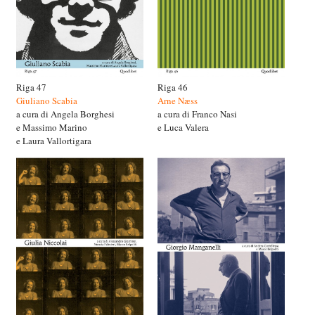
Riga 47
Riga 46
Giuliano Scabia
Arne Næss
a cura di Angela Borghesi
a cura di Franco Nasi
e Massimo Marino
e Luca Valera
e Laura Vallortigara