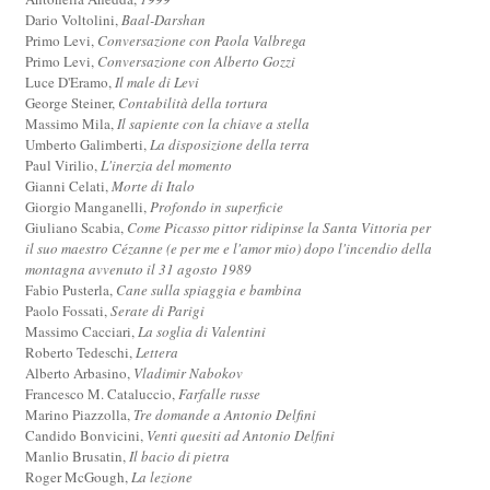
Dario Voltolini,
Baal-Darshan
Primo Levi,
Conversazione con Paola Valbrega
Primo Levi,
Conversazione con Alberto Gozzi
Luce D'Eramo,
Il male di Levi
George Steiner,
Contabilità della tortura
Massimo Mila,
Il sapiente con la chiave a stella
Umberto Galimberti,
La disposizione della terra
Paul Virilio,
L'inerzia del momento
Gianni Celati,
Morte di Italo
Giorgio Manganelli,
Profondo in superficie
Giuliano Scabia,
Come Picasso pittor ridipinse la Santa Vittoria per
il suo maestro Cézanne (e per me e l'amor mio) dopo l'incendio della
montagna avvenuto il 31 agosto 1989
Fabio Pusterla,
Cane sulla spiaggia e bambina
Paolo Fossati,
Serate di Parigi
Massimo Cacciari,
La soglia di Valentini
Roberto Tedeschi,
Lettera
Alberto Arbasino,
Vladimir Nabokov
Francesco M. Cataluccio,
Farfalle russe
Marino Piazzolla,
Tre domande a Antonio Delfini
Candido Bonvicini,
Venti quesiti ad Antonio Delfini
Manlio Brusatin,
Il bacio di pietra
Roger McGough,
La lezione