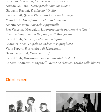
Ermanno Cavazzoni,
Il comico senza strategia
Alfredo Giuliani,
Queste parole sono un diluvio
Giovanni Raboni,
Ti rifaccio l'Otello
Pietro Citati,
Questo Pinocchio è un vero fantasma
Maria Corti,
Gli infiniti possibili di Manganelli
Alberto Arbasino,
Bambole e pipistrelli
Pier Vincenzo Mengaldo,
Laboriose inezie per lettori raffinati
Edoardo Sanguineti,
Il linguaggio di Manganelli
Pietro Citati,
Giorgio, malinconico tapiro
Ludovica Koch,
La palude, indecorosa preghiera
Viola Papetti,
Il sarcofago di Manganelli
Geno Pampaloni,
Furori natalizi
Pietro Citati,
Manganelli: una palude abitata da Dio
Roberto Andreotti,
Manganelli. Retorica classica, tavola delle libertà
Ultimi numeri