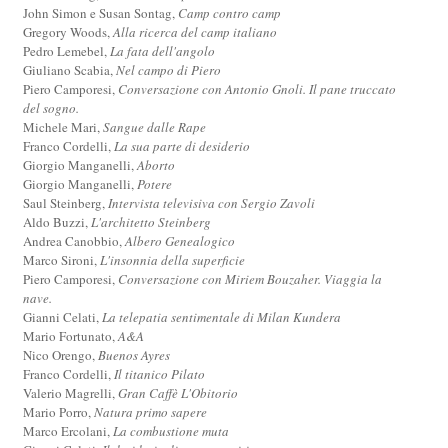
John Simon e Susan Sontag,
Camp contro camp
Gregory Woods,
Alla ricerca del camp italiano
Pedro Lemebel,
La fata dell'angolo
Giuliano Scabia,
Nel campo di Piero
Piero Camporesi,
Conversazione con Antonio Gnoli. Il pane truccato
del sogno.
Michele Mari,
Sangue dalle Rape
Franco Cordelli,
La sua parte di desiderio
Giorgio Manganelli,
Aborto
Giorgio Manganelli,
Potere
Saul Steinberg,
Intervista televisiva con Sergio Zavoli
Aldo Buzzi,
L'architetto Steinberg
Andrea Canobbio,
Albero Genealogico
Marco Sironi,
L'insonnia della superficie
Piero Camporesi,
Conversazione con Miriem Bouzaher. Viaggia la
nave.
Gianni Celati,
La telepatia sentimentale di Milan Kundera
Mario Fortunato,
A&A
Nico Orengo,
Buenos Ayres
Franco Cordelli,
Il titanico Pilato
Valerio Magrelli,
Gran Caffè L'Obitorio
Mario Porro,
Natura primo sapere
Marco Ercolani,
La combustione muta