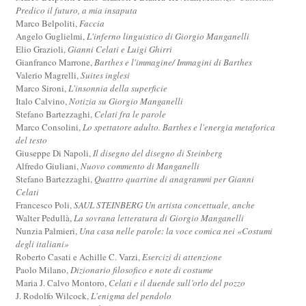
Predico il futuro, a mia insaputa
Marco Belpoliti,
Faccia
Angelo Guglielmi,
L'inferno linguistico di Giorgio Manganelli
Elio Grazioli,
Gianni Celati e Luigi Ghirri
Gianfranco Marrone,
Barthes e l'immagine/ Immagini di Barthes
Valerio Magrelli,
Suites inglesi
Marco Sironi,
L'insonnia della superficie
Italo Calvino,
Notizia su Giorgio Manganelli
Stefano Bartezzaghi,
Celati fra le parole
Marco Consolini,
Lo spettatore adulto. Barthes e l'energia metaforica
del testo
Giuseppe Di Napoli,
Il disegno del disegno di Steinberg
Alfredo Giuliani,
Nuovo commento di Manganelli
Stefano Bartezzaghi,
Quattro quartine di anagrammi per Gianni
Celati
Francesco Poli,
SAUL STEINBERG Un artista concettuale, anche
Walter Pedullà,
La sovrana letteratura di Giorgio Manganelli
Nunzia Palmieri,
Una casa nelle parole: la voce comica nei «Costumi
degli italiani»
Roberto Casati e Achille C. Varzi,
Esercizi di attenzione
Paolo Milano,
Dizionario filosofico e note di costume
Maria J. Calvo Montoro,
Celati e il duende sull’orlo del pozzo
J. Rodolfo Wilcock,
L'enigma del pendolo