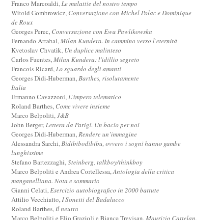
Franco Marcoaldi,
Le malattie del nostro tempo
Witold Gombrowicz,
Conversazione con Michel Polac e Dominique
de Roux
Georges Perec,
Conversazione con Ewa Pawlikowska
Fernando Arrabal,
Milan Kundera. In cammino verso l'eternità
Kvetoslav Chvatìk,
Un duplice malinteso
Carlos Fuentes,
Milan Kundera: l'idillio segreto
Francois Ricard,
Lo sguardo degli amanti
Georges Didi-Huberman,
Barthes, risolutamente
Italia
Ermanno Cavazzoni,
L'impero telematico
Roland Barthes,
Come vivere insieme
Marco Belpoliti,
J&B
John Berger,
Lettera da Parigi. Un bacio per noi
Georges Didi-Huberman,
Rendere un’immagine
Alessandra Sarchi,
Bidibibodibibu, ovvero i sogni hanno gambe
lunghissime
Stefano Bartezzaghi,
Steinberg, talkboy/thinkboy
Marco Belpoliti e Andrea Cortellessa,
Antologia della critica
manganelliana. Nota e sommario
Gianni Celati,
Esercizio autobiografico in 2000 battute
Attilio Vecchiatto,
I Sonetti del Badalucco
Roland Barthes,
Il neutro
Marco Belpoliti e Elio Grazioli e Bianca Trevisan,
Maurizio Cattelan.