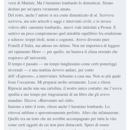
versi di Matinée. Ma l’Anonimo lombardo lo dimenticai. Strano
destino per un’opera veramente amata.
Del resto, anche l’autore si era come dimenticato di sé. Scriveva
scriveva, ma solo articoli e saggi e interventi civili, e io invece
volevo altri «anonimi lombardi», nuovi viali intitolati a Proust. E
sentivo un poco compromesso quel mirabile equilibrio fra erudizione
e scherzo: troppi titoli, nomi e cognomi. Avevo divorato pure
Fratelli d’Italia, ma adesso ero deluso. Non mi importava di leggere
sul rapimento Moro — per quello, mi bastava il clima orrendo che
respiravo all’università.
Il tempo è passato — un tempo lunghissimo come certi pomeriggi
invernali — e una mattina dovevo andare, per conto
dell’«Espresso», a intervistare Arbasino a casa sua. Non so più quale
fosse l’occasione. Mi preparai molto seriamente. Lessi e rilessi.
Ripescai anche una sua cartolina, il nostro unico contatto: me l’aveva
spedita a suo tempo per ringraziarmi di un libro che gli avevo
mandato. Diceva: «Benvenuto nel club».
Insieme a tutto il resto, rilessi anche l’Anonimo lombardo. Lo
ritrovai sublime e spaventosamente perfetto. Altro che infatuazione.
Quello era un testo che mi avrebbe accompagnato per tutta la vita:
come certi oggetti da cui non puoi distaccarti. Spero di essere