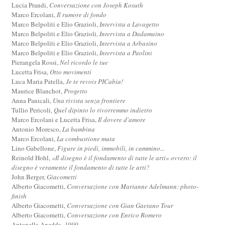
Lucia Prandi,
Conversazione con Joseph Kosuth
Marco Ercolani,
Il rumore di fondo
Marco Belpoliti e Elio Grazioli,
Intervista a Lavagetto
Marco Belpoliti e Elio Grazioli,
Intervista a Dadamaino
Marco Belpoliti e Elio Grazioli,
Intervista a Arbasino
Marco Belpoliti e Elio Grazioli,
Intervista a Paolini
Pierangela Rossi,
Nel ricordo le tue
Lucetta Frisa,
Otto movimenti
Luca Maria Patella,
Je te revois PICabia!
Maurice Blanchot,
Progetto
Anna Panicali,
Una rivista senza frontiere
Tullio Pericoli,
Quel dipinto lo rivorremmo indietro
Marco Ercolani e Lucetta Frisa,
Il dovere d'amore
Antonio Moresco,
La bambina
Marco Ercolani,
La combustione muta
Lino Gabellone,
Figure in piedi, immobili, in cammino...
Reinold Hohl,
«Il disegno è il fondamento di tutte le arti» ovvero: il
disegno è veramente il fondamento di tutte le arti?
John Berger,
Giacometti
Alberto Giacometti,
Conversazione con Marianne Adelmann: photo-
finish
Alberto Giacometti,
Conversazione con Gian Gaetano Tour
Alberto Giacometti,
Conversazione con Enrico Romero
Antonella Anedda,
1999