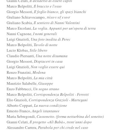
Gianni Celati,
Il desiderio di essere capiti
Marco Belpoliti,
Il braccio e l'osso
Giorgio Messori,
Il foglio bianco, gli spazi bianchi
Giuliano Schiavocampo,
πλεον εξ ενοσ
Giuliano Scabia,
Il sentiero di Nanni Valentini
Marco Ercolani,
La veglia. Appunti per un'opera di terra
Nanni Cagnone,
I nomi generali
Luigi Grazioli,
Una foto inedita di Perec
Marco Belpoliti,
Tavolo di notte
Lucio Klobas,
Stile libero
Claudio Piersanti,
Una notte disumana
Giorgio Messori,
Dispiaceri in casa
Luigi Grazioli,
Non voglio essere qui
Renzo Franzini,
Modena
Marco Belpoliti,
La mia città
Maurizio Salabelle,
Giuseppe
Enzo Fabbrucci,
Un sogno strano
Marco Belpoliti,
Corrispondenza Belpoliti - Ferretti
Elio Grazioli,
Corrispondenza Grazioli - Martegani
Alberto Coppari,
La nuova condizione
Ernesto Franco,
Angeli istantanee
Maria Sebregondi,
Cassonetto. (forma netturbina del sonetto)
Gianni Celati,
Il progetto «Alì Babà», trent’anni dopo
Alessandro Carrera,
Parabola per chi crede nel caso