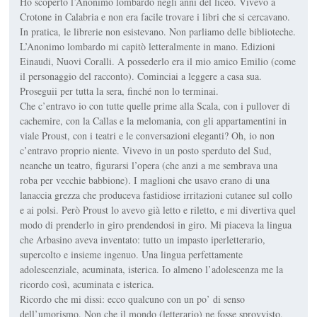
Ho scoperto l’Anonimo lombardo negli anni del liceo. Vivevo a
Crotone in Calabria e non era facile trovare i libri che si cercavano.
In pratica, le librerie non esistevano. Non parliamo delle biblioteche.
L’Anonimo lombardo mi capitò letteralmente in mano. Edizioni
Einaudi, Nuovi Coralli. A possederlo era il mio amico Emilio (come
il personaggio del racconto). Cominciai a leggere a casa sua.
Proseguii per tutta la sera, finché non lo terminai.
Che c’entravo io con tutte quelle prime alla Scala, con i pullover di
cachemire, con la Callas e la melomania, con gli appartamentini in
viale Proust, con i teatri e le conversazioni eleganti? Oh, io non
c’entravo proprio niente. Vivevo in un posto sperduto del Sud,
neanche un teatro, figurarsi l’opera (che anzi a me sembrava una
roba per vecchie babbione). I maglioni che usavo erano di una
lanaccia grezza che produceva fastidiose irritazioni cutanee sul collo
e ai polsi. Però Proust lo avevo già letto e riletto, e mi divertiva quel
modo di prenderlo in giro prendendosi in giro. Mi piaceva la lingua
che Arbasino aveva inventato: tutto un impasto iperletterario,
supercolto e insieme ingenuo. Una lingua perfettamente
adolescenziale, acuminata, isterica. Io almeno l’adolescenza me la
ricordo così, acuminata e isterica.
Ricordo che mi dissi: ecco qualcuno con un po’ di senso
dell’umorismo. Non che il mondo (letterario) ne fosse sprovvisto,