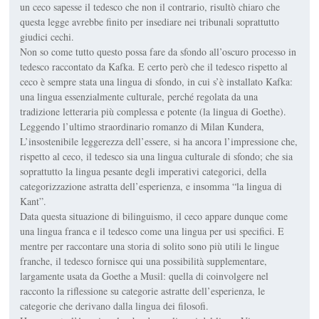
un ceco sapesse il tedesco che non il contrario, risultò chiaro che
questa legge avrebbe finito per insediare nei tribunali soprattutto
giudici cechi.
Non so come tutto questo possa fare da sfondo all’oscuro processo in
tedesco raccontato da Kafka. E certo però che il tedesco rispetto al
ceco è sempre stata una lingua di sfondo, in cui s’è installato Kafka:
una lingua essenzialmente culturale, perché regolata da una
tradizione letteraria più complessa e potente (la lingua di Goethe).
Leggendo l’ultimo straordinario romanzo di Milan Kundera,
L’insostenibile leggerezza dell’essere, si ha ancora l’impressione che,
rispetto al ceco, il tedesco sia una lingua culturale di sfondo; che sia
soprattutto la lingua pesante degli imperativi categorici, della
categorizzazione astratta dell’esperienza, e insomma “la lingua di
Kant”.
Data questa situazione di bilinguismo, il ceco appare dunque come
una lingua franca e il tedesco come una lingua per usi specifici. E
mentre per raccontare una storia di solito sono più utili le lingue
franche, il tedesco fornisce qui una possibilità supplementare,
largamente usata da Goethe a Musil: quella di coinvolgere nel
racconto la riflessione su categorie astratte dell’esperienza, le
categorie che derivano dalla lingua dei filosofi.