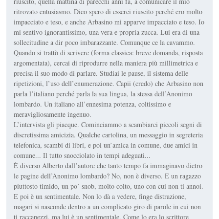
riuscito, quella mattina di parecchi anni fa, a comunicare il mio
ritrovato entusiasmo. Dico spero di esserci riuscito perché ero molto
impacciato e teso, e anche Arbasino mi apparve impacciato e teso. Io
mi sentivo ignorantissimo, una vera e propria zucca. Lui era di una
sollecitudine a dir poco imbarazzante. Comunque ce la cavammo.
Quando si trattò di scrivere (forma classica: breve domanda, risposta
argomentata), cercai di riprodurre nella maniera più millimetrica e
precisa il suo modo di parlare. Studiai le pause, il sistema delle
ripetizioni, l’uso dell’enumerazione. Capii (credo) che Arbasino non
parla l’italiano perché parla la sua lingua, la stessa dell’Anonimo
lombardo. Un italiano all’ennesima potenza, coltissimo e
meravigliosamente ingenuo.
L’intervista gli piacque. Cominciammo a scambiarci piccoli segni di
discretissima amicizia. Qualche cartolina, un messaggio in segreteria
telefonica, scambi di libri, e poi un’amica in comune, due amici in
comune... Il tutto snocciolato in tempi adeguati...
È diverso Alberto dall’autore che tanto tempo fa immaginavo dietro
le pagine dell’Anonimo lombardo? No, non è diverso. E un ragazzo
piuttosto timido, un po’ snob, molto colto, uno con cui non ti annoi.
E poi è un sentimentale. Non lo dà a vedere, finge distrazione,
magari si nasconde dentro a un complicato giro di parole in cui non
ti raccapezzi, ma lui è un sentimentale. Come lo era lo scrittore