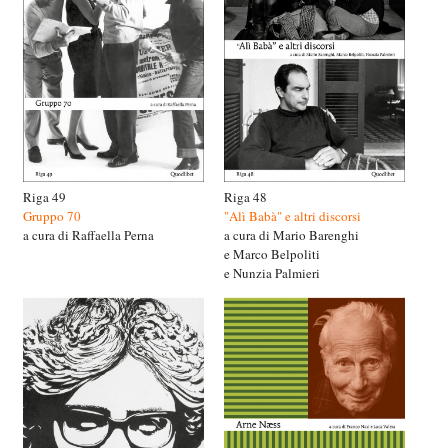
Riga 49
Riga 48
Gruppo 70
"Alì Babà" e altri discorsi
a cura di Raffaella Perna
a cura di Mario Barenghi
e Marco Belpoliti
e Nunzia Palmieri