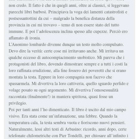
non credo. Il fatto è che in quegli anni, oltre ai classici, si leggevano
parecchi libri barbosi. Principiava la voga dei lamenti catastrofisti e
postsessantottini da cui – malgrado la benefica distanza della
provincia in cui mi trovavo – temo di non essere stato del tutto
immune. E poi l’adolescenza inclina spesso alle cupezze. Perciò ero
affamato di ironia.
L’Anonimo lombardo divenne dunque un testo molto compulsato.
Devo dire la verità: certe cose mi irritavano anche. Mi irritava un
qualche eccesso di autocompiacimento snobistico. Mi pareva che i
protagonisti del libro, dovendo dimostrare sempre e a tutti i costi la
loro raffinata erudizione, alla fine fossero dei poveretti che si erano
montata la testa. Eppure in loro compagnia non facevo che
spassarmela. Mi divertiva la loro cattiveria, quello sguardo perfido e
volage posato su ogni argomento. Mi divertiva l’omosessualità
raccontata (finalmente!) in maniera spiritosa, quasi fosse un
privilegio.
Poi per tanti anni l’ho dimenticato. Il libro è uscito dal mio campo
visivo. Era stata come un’infatuazione, una febbre. Quando la
temperatura cala, la testa sembra vuota e fioriscono nuovi pensieri.
Naturalmente, lessi altri testi di Arbasino: ricordo, anni dopo, certe
telefonate chilometriche con Pier Tondelli, per chiosare all’infinito i