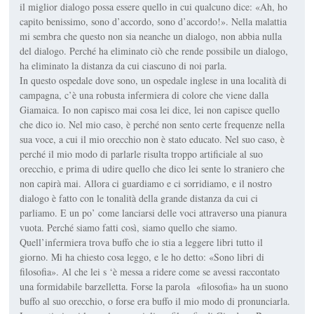
il miglior dialogo possa essere quello in cui qualcuno dice: «Ah, ho
capito benissimo, sono d’accordo, sono d’accordo!». Nella malattia
mi sembra che questo non sia neanche un dialogo, non abbia nulla
del dialogo. Perché ha eliminato ciò che rende possibile un dialogo,
ha eliminato la distanza da cui ciascuno di noi parla.
In questo ospedale dove sono, un ospedale inglese in una località di
campagna, c’è una robusta infermiera di colore che viene dalla
Giamaica. Io non capisco mai cosa lei dice, lei non capisce quello
che dico io. Nel mio caso, è perché non sento certe frequenze nella
sua voce, a cui il mio orecchio non è stato educato. Nel suo caso, è
perché il mio modo di parlarle risulta troppo artificiale al suo
orecchio, e prima di udire quello che dico lei sente lo straniero che
non capirà mai. Allora ci guardiamo e ci sorridiamo, e il nostro
dialogo è fatto con le tonalità della grande distanza da cui ci
parliamo. E un po’ come lanciarsi delle voci attraverso una pianura
vuota. Perché siamo fatti così, siamo quello che siamo.
Quell’infermiera trova buffo che io stia a leggere libri tutto il
giorno. Mi ha chiesto cosa leggo, e le ho detto: «Sono libri di
filosofia». Al che lei s ‘è messa a ridere come se avessi raccontato
una formidabile barzelletta. Forse la parola «filosofia» ha un suono
buffo al suo orecchio, o forse era buffo il mio modo di pronunciarla.