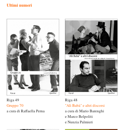
Ultimi numeri
Riga 49
Riga 48
Gruppo 70
"Alì Babà" e altri discorsi
a cura di Raffaella Perna
a cura di Mario Barenghi
e Marco Belpoliti
e Nunzia Palmieri