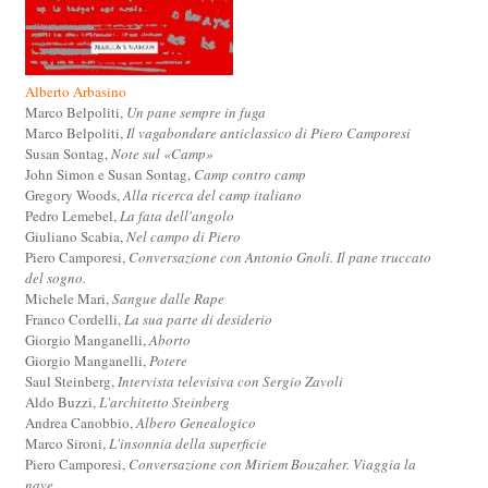
Alberto Arbasino
Marco Belpoliti,
Un pane sempre in fuga
Marco Belpoliti,
Il vagabondare anticlassico di Piero Camporesi
Susan Sontag,
Note sul «Camp»
John Simon e Susan Sontag,
Camp contro camp
Gregory Woods,
Alla ricerca del camp italiano
Pedro Lemebel,
La fata dell'angolo
Giuliano Scabia,
Nel campo di Piero
Piero Camporesi,
Conversazione con Antonio Gnoli. Il pane truccato
del sogno.
Michele Mari,
Sangue dalle Rape
Franco Cordelli,
La sua parte di desiderio
Giorgio Manganelli,
Aborto
Giorgio Manganelli,
Potere
Saul Steinberg,
Intervista televisiva con Sergio Zavoli
Aldo Buzzi,
L'architetto Steinberg
Andrea Canobbio,
Albero Genealogico
Marco Sironi,
L'insonnia della superficie
Piero Camporesi,
Conversazione con Miriem Bouzaher. Viaggia la
nave.