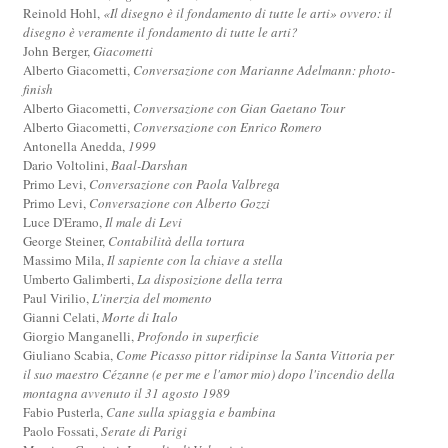
Reinold Hohl,
«Il disegno è il fondamento di tutte le arti» ovvero: il
disegno è veramente il fondamento di tutte le arti?
John Berger,
Giacometti
Alberto Giacometti,
Conversazione con Marianne Adelmann: photo-
finish
Alberto Giacometti,
Conversazione con Gian Gaetano Tour
Alberto Giacometti,
Conversazione con Enrico Romero
Antonella Anedda,
1999
Dario Voltolini,
Baal-Darshan
Primo Levi,
Conversazione con Paola Valbrega
Primo Levi,
Conversazione con Alberto Gozzi
Luce D'Eramo,
Il male di Levi
George Steiner,
Contabilità della tortura
Massimo Mila,
Il sapiente con la chiave a stella
Umberto Galimberti,
La disposizione della terra
Paul Virilio,
L'inerzia del momento
Gianni Celati,
Morte di Italo
Giorgio Manganelli,
Profondo in superficie
Giuliano Scabia,
Come Picasso pittor ridipinse la Santa Vittoria per
il suo maestro Cézanne (e per me e l'amor mio) dopo l'incendio della
montagna avvenuto il 31 agosto 1989
Fabio Pusterla,
Cane sulla spiaggia e bambina
Paolo Fossati,
Serate di Parigi