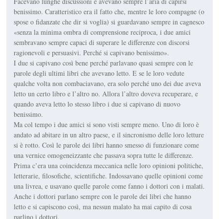
Facevano lunghe discussioni e avevano sempre l’aria di capirsi
benissimo. Caratteristico era il fatto che, mentre le loro compagne (o
spose o fidanzate che dir si voglia) si guardavano sempre in cagnesco
«senza la minima ombra di comprensione reciproca, i due amici
sembravano sempre capaci di superare le differenze con discorsi
ragionevoli e persuasivi. Perché si capivano benissimo».
I due si capivano così bene perché parlavano quasi sempre con le
parole degli ultimi libri che avevano letto. E se le loro vedute
qualche volta non combaciavano, era solo perché uno dei due aveva
letto un certo libro e l’altro no. Allora l’altro doveva recuperare, e
quando aveva letto lo stesso libro i due si capivano di nuovo
benissimo.
Ma col tempo i due amici si sono visti sempre meno. Uno di loro è
andato ad abitare in un altro paese, e il sincronismo delle loro letture
si è rotto. Così le parole dei libri hanno smesso di funzionare come
una vernice omogeneizzante che passava sopra tutte le differenze.
Prima c’era una coincidenza meccanica nelle loro opinioni politiche,
letterarie, filosofiche, scientifiche. Indossavano quelle opinioni come
una livrea, e usavano quelle parole come fanno i dottori con i malati.
Anche i dottori parlano sempre con le parole dei libri che hanno
letto e si capiscono così, ma nessun malato ha mai capito di cosa
parlino i dottori.