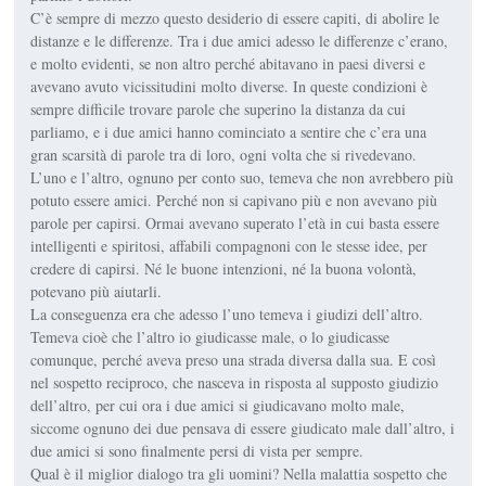
C’è sempre di mezzo questo desiderio di essere capiti, di abolire le
distanze e le differenze. Tra i due amici adesso le differenze c’erano,
e molto evidenti, se non altro perché abitavano in paesi diversi e
avevano avuto vicissitudini molto diverse. In queste condizioni è
sempre difficile trovare parole che superino la distanza da cui
parliamo, e i due amici hanno cominciato a sentire che c’era una
gran scarsità di parole tra di loro, ogni volta che si rivedevano.
L’uno e l’altro, ognuno per conto suo, temeva che non avrebbero più
potuto essere amici. Perché non si capivano più e non avevano più
parole per capirsi. Ormai avevano superato l’età in cui basta essere
intelligenti e spiritosi, affabili compagnoni con le stesse idee, per
credere di capirsi. Né le buone intenzioni, né la buona volontà,
potevano più aiutarli.
La conseguenza era che adesso l’uno temeva i giudizi dell’altro.
Temeva cioè che l’altro io giudicasse male, o lo giudicasse
comunque, perché aveva preso una strada diversa dalla sua. E così
nel sospetto reciproco, che nasceva in risposta al supposto giudizio
dell’altro, per cui ora i due amici si giudicavano molto male,
siccome ognuno dei due pensava di essere giudicato male dall’altro, i
due amici si sono finalmente persi di vista per sempre.
Qual è il miglior dialogo tra gli uomini? Nella malattia sospetto che