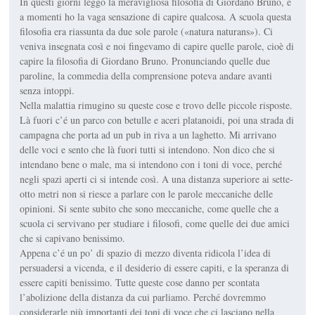
In questi giorni leggo la meravigliosa filosofia di Giordano Bruno, e
a momenti ho la vaga sensazione di capire qualcosa. A scuola questa
filosofia era riassunta da due sole parole («natura naturans»). Ci
veniva insegnata così e noi fingevamo di capire quelle parole, cioè di
capire la filosofia di Giordano Bruno. Pronunciando quelle due
paroline, la commedia della comprensione poteva andare avanti
senza intoppi.
Nella malattia rimugino su queste cose e trovo delle piccole risposte.
Là fuori c’é un parco con betulle e aceri platanoidi, poi una strada di
campagna che porta ad un pub in riva a un laghetto. Mi arrivano
delle voci e sento che là fuori tutti si intendono. Non dico che si
intendano bene o male, ma si intendono con i toni di voce, perché
negli spazi aperti ci si intende così. A una distanza superiore ai sette-
otto metri non si riesce a parlare con le parole meccaniche delle
opinioni. Si sente subito che sono meccaniche, come quelle che a
scuola ci servivano per studiare i filosofi, come quelle dei due amici
che si capivano benissimo.
Appena c’é un po’ di spazio di mezzo diventa ridicola l’idea di
persuadersi a vicenda, e il desiderio di essere capiti, e la speranza di
essere capiti benissimo. Tutte queste cose danno per scontata
l’abolizione della distanza da cui parliamo. Perché dovremmo
considerarle più importanti dei toni di voce che ci lasciano nella