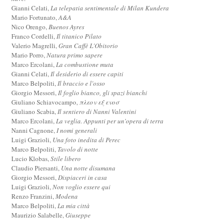
Gianni Celati,
La telepatia sentimentale di Milan Kundera
Mario Fortunato,
A&A
Nico Orengo,
Buenos Ayres
Franco Cordelli,
Il titanico Pilato
Valerio Magrelli,
Gran Caffè L'Obitorio
Mario Porro,
Natura primo sapere
Marco Ercolani,
La combustione muta
Gianni Celati,
Il desiderio di essere capiti
Marco Belpoliti,
Il braccio e l'osso
Giorgio Messori,
Il foglio bianco, gli spazi bianchi
Giuliano Schiavocampo,
πλεον εξ ενοσ
Giuliano Scabia,
Il sentiero di Nanni Valentini
Marco Ercolani,
La veglia. Appunti per un'opera di terra
Nanni Cagnone,
I nomi generali
Luigi Grazioli,
Una foto inedita di Perec
Marco Belpoliti,
Tavolo di notte
Lucio Klobas,
Stile libero
Claudio Piersanti,
Una notte disumana
Giorgio Messori,
Dispiaceri in casa
Luigi Grazioli,
Non voglio essere qui
Renzo Franzini,
Modena
Marco Belpoliti,
La mia città
Maurizio Salabelle,
Giuseppe