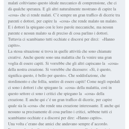
malati coltiviamo questo ideale meccanico di comprensione, che ci
dà qualche speranza. E gli altri naturalmente mostrano di capire la
«cosa» che ci rende malati. C’è sempre un gran traffico di dicerie tra
parenti e dottori, per capire la «cosa» che rende malato un malato.
E i dottori la spiegano con le loro parole meccaniche, ma nessun
parente e nessun malato sa di preciso di cosa parlino i dottori.
Tuttavia ci scambiamo tutti occhiate e discorsi per dirci: «Hanno
capito».
La stessa situazione si trova in quelle attività che sono chiamate
creative. Anche queste sono una malattia che fa venire una gran
voglia di essere capiti. Si vorrebbe che gli altri capiscano la «cosa»
della nostra creazione. Si vorrebbe che dicessero: «Sì, è questo,
significa questo, è bello per questo». Che soddisfazione, che
stordimento e che follia, sentire di essere capiti! Come negli ospedali
ci sono i dottori i che spiegano la «cosa» della malattia, così in
questo settore ci sono i critici che spiegano la «cosa» della
creazione. E anche qui c’é un gran traffico di dicerie, per capire
quale sia la «cosa» che rende una creazione interessante. E anche qui
nessuno sa precisamente di cosa parlino i critici, sebbene tutti ci
scambiamo occhiate e a discorsi per dire: «Hanno capito».
Una volta c’erano due amici che andavano sempre d’accordo.