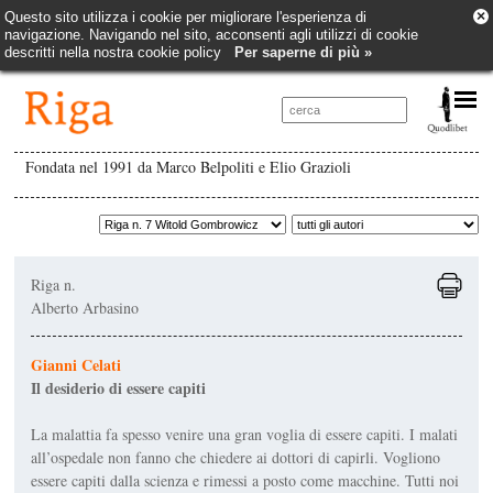
×
Questo sito utilizza i cookie per migliorare l'esperienza di
navigazione. Navigando nel sito, acconsenti agli utilizzi di cookie
descritti nella nostra cookie policy
Per saperne di più »
Fondata nel 1991 da Marco Belpoliti e Elio Grazioli
Riga n.
Alberto Arbasino
Gianni Celati
Il desiderio di essere capiti
La malattia fa spesso venire una gran voglia di essere capiti. I malati
all’ospedale non fanno che chiedere ai dottori di capirli. Vogliono
essere capiti dalla scienza e rimessi a posto come macchine. Tutti noi