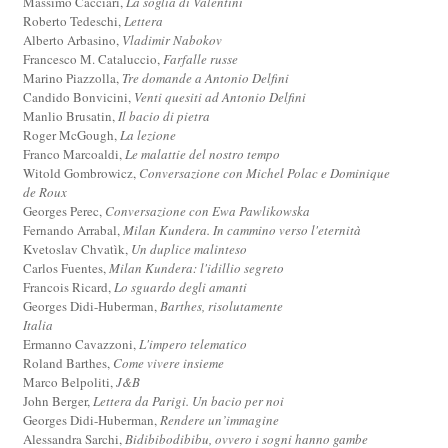
Massimo Cacciari,
La soglia di Valentini
Roberto Tedeschi,
Lettera
Alberto Arbasino,
Vladimir Nabokov
Francesco M. Cataluccio,
Farfalle russe
Marino Piazzolla,
Tre domande a Antonio Delfini
Candido Bonvicini,
Venti quesiti ad Antonio Delfini
Manlio Brusatin,
Il bacio di pietra
Roger McGough,
La lezione
Franco Marcoaldi,
Le malattie del nostro tempo
Witold Gombrowicz,
Conversazione con Michel Polac e Dominique
de Roux
Georges Perec,
Conversazione con Ewa Pawlikowska
Fernando Arrabal,
Milan Kundera. In cammino verso l'eternità
Kvetoslav Chvatìk,
Un duplice malinteso
Carlos Fuentes,
Milan Kundera: l'idillio segreto
Francois Ricard,
Lo sguardo degli amanti
Georges Didi-Huberman,
Barthes, risolutamente
Italia
Ermanno Cavazzoni,
L'impero telematico
Roland Barthes,
Come vivere insieme
Marco Belpoliti,
J&B
John Berger,
Lettera da Parigi. Un bacio per noi
Georges Didi-Huberman,
Rendere un’immagine
Alessandra Sarchi,
Bidibibodibibu, ovvero i sogni hanno gambe