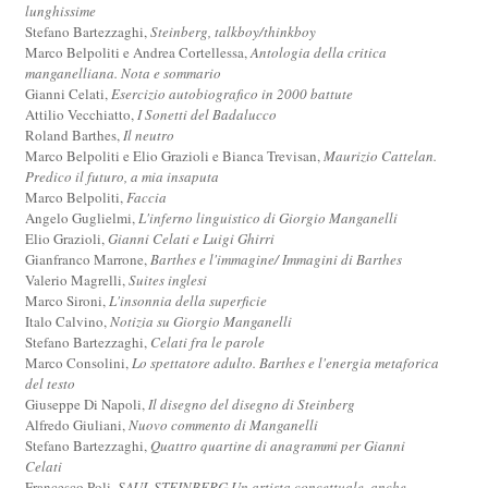
lunghissime
Stefano Bartezzaghi,
Steinberg, talkboy/thinkboy
Marco Belpoliti e Andrea Cortellessa,
Antologia della critica
manganelliana. Nota e sommario
Gianni Celati,
Esercizio autobiografico in 2000 battute
Attilio Vecchiatto,
I Sonetti del Badalucco
Roland Barthes,
Il neutro
Marco Belpoliti e Elio Grazioli e Bianca Trevisan,
Maurizio Cattelan.
Predico il futuro, a mia insaputa
Marco Belpoliti,
Faccia
Angelo Guglielmi,
L'inferno linguistico di Giorgio Manganelli
Elio Grazioli,
Gianni Celati e Luigi Ghirri
Gianfranco Marrone,
Barthes e l'immagine/ Immagini di Barthes
Valerio Magrelli,
Suites inglesi
Marco Sironi,
L'insonnia della superficie
Italo Calvino,
Notizia su Giorgio Manganelli
Stefano Bartezzaghi,
Celati fra le parole
Marco Consolini,
Lo spettatore adulto. Barthes e l'energia metaforica
del testo
Giuseppe Di Napoli,
Il disegno del disegno di Steinberg
Alfredo Giuliani,
Nuovo commento di Manganelli
Stefano Bartezzaghi,
Quattro quartine di anagrammi per Gianni
Celati
Francesco Poli,
SAUL STEINBERG Un artista concettuale, anche