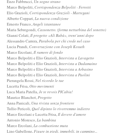
Enzo Fabbrucci,
Un sogno strano
Marco Belpoliti,
Corrispondenza Belpoliti - Ferretti
Elio Grazioli,
Corrispondenza Grazioli - Martegani
Alberto Coppari,
La nuova condizione
Ernesto Franco,
Angeli istantanee
Maria Sebregondi,
Cassonetto. (forma netturbina del sonetto)
Gianni Celati,
Il progetto «Alì Babà», trent’anni dopo
Alessandro Carrera,
Parabola per chi crede nel caso
Lucia Prandi,
Conversazione con Joseph Kosuth
Marco Ercolani,
Il rumore di fondo
Marco Belpoliti e Elio Grazioli,
Intervista a Lavagetto
Marco Belpoliti e Elio Grazioli,
Intervista a Dadamaino
Marco Belpoliti e Elio Grazioli,
Intervista a Arbasino
Marco Belpoliti e Elio Grazioli,
Intervista a Paolini
Pierangela Rossi,
Nel ricordo le tue
Lucetta Frisa,
Otto movimenti
Luca Maria Patella,
Je te revois PICabia!
Maurice Blanchot,
Progetto
Anna Panicali,
Una rivista senza frontiere
Tullio Pericoli,
Quel dipinto lo rivorremmo indietro
Marco Ercolani e Lucetta Frisa,
Il dovere d'amore
Antonio Moresco,
La bambina
Marco Ercolani,
La combustione muta
Lino Gabellone,
Figure in piedi, immobili, in cammino...