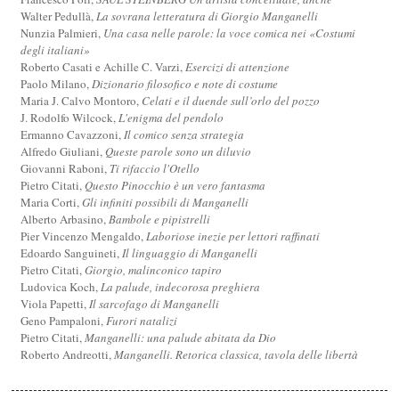
Walter Pedullà,
La sovrana letteratura di Giorgio Manganelli
Nunzia Palmieri,
Una casa nelle parole: la voce comica nei «Costumi
degli italiani»
Roberto Casati e Achille C. Varzi,
Esercizi di attenzione
Paolo Milano,
Dizionario filosofico e note di costume
Maria J. Calvo Montoro,
Celati e il duende sull’orlo del pozzo
J. Rodolfo Wilcock,
L'enigma del pendolo
Ermanno Cavazzoni,
Il comico senza strategia
Alfredo Giuliani,
Queste parole sono un diluvio
Giovanni Raboni,
Ti rifaccio l'Otello
Pietro Citati,
Questo Pinocchio è un vero fantasma
Maria Corti,
Gli infiniti possibili di Manganelli
Alberto Arbasino,
Bambole e pipistrelli
Pier Vincenzo Mengaldo,
Laboriose inezie per lettori raffinati
Edoardo Sanguineti,
Il linguaggio di Manganelli
Pietro Citati,
Giorgio, malinconico tapiro
Ludovica Koch,
La palude, indecorosa preghiera
Viola Papetti,
Il sarcofago di Manganelli
Geno Pampaloni,
Furori natalizi
Pietro Citati,
Manganelli: una palude abitata da Dio
Roberto Andreotti,
Manganelli. Retorica classica, tavola delle libertà