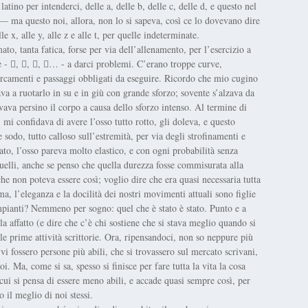
latino per intenderci, delle a, delle b, delle c, delle d, e questo nel
e — ma questo noi, allora, non lo si sapeva, così ce lo dovevano dire
e x, alle y, alle z e alle t, per quelle indeterminate.
to, tanta fatica, forse per via dell’allenamento, per l’esercizio a
he - , , , … - a darci problemi. C’erano troppe curve,
arcamenti e passaggi obbligati da eseguire. Ricordo che mio cugino
va a ruotarlo in su e in giù con grande sforzo; sovente s’alzava da
vava persino il corpo a causa dello sforzo intenso. Al termine di
mi confidava di avere l’osso tutto rotto, gli doleva, e questo
 sodo, tutto calloso sull’estremità, per via degli strofinamenti e
ato, l’osso pareva molto elastico, e con ogni probabilità senza
quelli, anche se penso che quella durezza fosse commisurata alla
he non poteva essere così; voglio dire che era quasi necessaria tutta
ma, l’eleganza e la docilità dei nostri movimenti attuali sono figlie
impianti? Nemmeno per sogno: quel che è stato è stato. Punto e a
a affatto (e dire che c’è chi sostiene che si stava meglio quando si
le prime attività scrittorie. Ora, ripensandoci, non so neppure più
i fossero persone più abili, che si trovassero sul mercato scrivani,
oi. Ma, come si sa, spesso si finisce per fare tutta la vita la cosa
 cui si pensa di essere meno abili, e accade quasi sempre così, per
 il meglio di noi stessi.