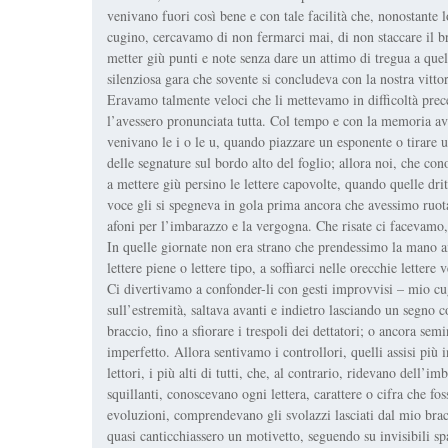
venivano fuori così bene e con tale facilità che, nonostante l
cugino, cercavamo di non fermarci mai, di non staccare il brac
metter giù punti e note senza dare un attimo di tregua a que
silenziosa gara che sovente si concludeva con la nostra vittor
Eravamo talmente veloci che li mettevamo in difficoltà prec
l’avessero pronunciata tutta. Col tempo e con la memoria a
venivano le i o le u, quando piazzare un esponente o tirare 
delle segnature sul bordo alto del foglio; allora noi, che c
a mettere giù persino le lettere capovolte, quando quelle dritt
voce gli si spegneva in gola prima ancora che avessimo ruota
afoni per l’imbarazzo e la vergogna. Che risate ci facevamo
In quelle giornate non era strano che prendessimo la mano ai 
lettere piene o lettere tipo, a soffiarci nelle orecchie lettere 
Ci divertivamo a confonder-li con gesti improvvisi – mio cug
sull’estremità, saltava avanti e indietro lasciando un segno 
braccio, fino a sfiorare i trespoli dei dettatori; o ancora se
imperfetto. Allora sentivamo i controllori, quelli assisi più i
lettori, i più alti di tutti, che, al contrario, ridevano dell’
squillanti, conoscevano ogni lettera, carattere o cifra che fo
evoluzioni, comprendevano gli svolazzi lasciati dal mio brac
quasi canticchiassero un motivetto, seguendo su invisibili spart