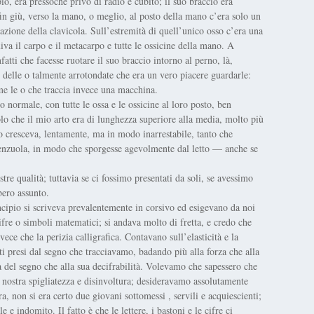
, era pressoché privo di radio e cubito; il suo braccio era
fin giù, verso la mano, o meglio, al posto della mano c’era solo un
lazione della clavicola. Sull’estremità di quell’unico osso c’era una
uiva il carpo e il metacarpo e tutte le ossicine della mano. A
fatti che facesse ruotare il suo braccio intorno al perno, là,
io delle o talmente arrotondate che era un vero piacere guardarle:
me le o che traccia invece una macchina.
o normale, con tutte le ossa e le ossicine al loro posto, ben
olo che il mio arto era di lunghezza superiore alla media, molto più
orno cresceva, lentamente, ma in modo inarrestabile, tanto che
 lenzuola, in modo che sporgesse agevolmente dal letto — anche se
re qualità; tuttavia se ci fossimo presentati da soli, se avessimo
bero assunto.
incipio si scriveva prevalentemente in corsivo ed esigevano da noi
i cifre o simboli matematici; si andava molto di fretta, e credo che
vece che la perizia calligrafica. Contavano sull’elasticità e la
ti presi dal segno che tracciavamo, badando più alla forza che alla
tà del segno che alla sua decifrabilità. Volevamo che sapessero che
 nostra spigliatezza e disinvoltura; desideravamo assolutamente
a, non si era certo due giovani sottomessi , servili e acquiescienti;
 e indomito. Il fatto è che le lettere, i bastoni e le cifre ci