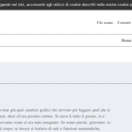
igando nel sito, acconsenti agli utilizzi di cookie descritti nella nostra cooki
Chi siamo
Contatti
Home
tirar giù quei caratteri grafici che servono per leggere quel che si
i, direi ch’era persino cortino. Si stava lì tutto il giorno, io e
 facevamo come ci era stato insegnato. Se erano parole, giravamo, io
al corpo; se invece si trattava di enti o funzioni matematiche,