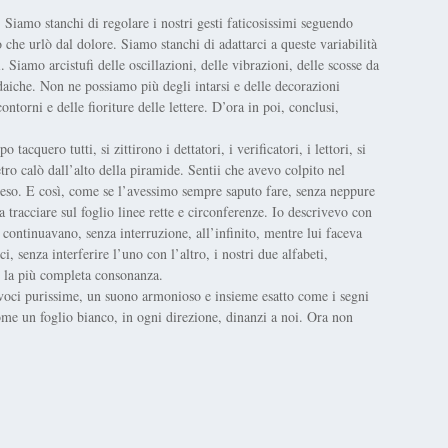
 Siamo stanchi di regolare i nostri gesti faticosissimi seguendo
o che urlò dal dolore. Siamo stanchi di adattarci a queste variabilità
ci. Siamo arcistufi delle oscillazioni, delle vibrazioni, delle scosse da
daiche. Non ne possiamo più degli intarsi e delle decorazioni
ontorni e delle fioriture delle lettere. D’ora in poi, conclusi,
cquero tutti, si zittirono i dettatori, i verificatori, i lettori, si
vetro calò dall’alto della piramide. Sentii che avevo colpito nel
tteso. E così, come se l’avessimo sempre saputo fare, senza neppure
tracciare sul foglio linee rette e circonferenze. Io descrivevo con
continuavano, senza interruzione, all’infinito, mentre lui faceva
i, senza interferire l’uno con l’altro, i nostri due alfabeti,
e la più completa consonanza.
 voci purissime, un suono armonioso e insieme esatto come i segni
me un foglio bianco, in ogni direzione, dinanzi a noi. Ora non