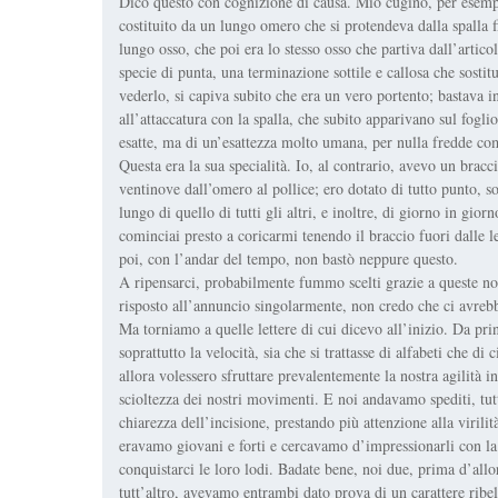
Dico questo con cognizione di causa. Mio cugino, per esempio
costituito da un lungo omero che si protendeva dalla spalla 
lungo osso, che poi era lo stesso osso che partiva dall’artico
specie di punta, una terminazione sottile e callosa che sostit
vederlo, si capiva subito che era un vero portento; bastava in
all’attaccatura con la spalla, che subito apparivano sul fogl
esatte, ma di un’esattezza molto umana, per nulla fredde co
Questa era la sua specialità. Io, al contrario, avevo un bracci
ventinove dall’omero al pollice; ero dotato di tutto punto, s
lungo di quello di tutti gli altri, e inoltre, di giorno in gi
cominciai presto a coricarmi tenendo il braccio fuori dalle
poi, con l’andar del tempo, non bastò neppure questo.
A ripensarci, probabilmente fummo scelti grazie a queste nost
risposto all’annuncio singolarmente, non credo che ci avreb
Ma torniamo a quelle lettere di cui dicevo all’inizio. Da pr
soprattutto la velocità, sia che si trattasse di alfabeti che d
allora volessero sfruttare prevalentemente la nostra agilità in
scioltezza dei nostri movimenti. E noi andavamo spediti, tut
chiarezza dell’incisione, prestando più attenzione alla virili
eravamo giovani e forti e cercavamo d’impressionarli con la
conquistarci le loro lodi. Badate bene, noi due, prima d’allor
tutt’altro, avevamo entrambi dato prova di un carattere ribelle