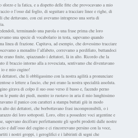
o sforzo e la fatica, e a dispetto delle fitte che provocavano a mio
cio o l’osso dal foglio, di seguitare a tracciare linee e righe, di
lli che dettavano, con cui avevamo intrapreso una sorta di
ia.
edendoli, terminando una parola o una frase prima che loro
vevamo una specie di vocabolario in testa, sapevamo quando
una linea di frazione. Capitava, ad esempio, che dovessimo tracciare
onoscevamo a menadito l’alfabeto, correvamo a perdifiato, buttandoci
e erano finite, spiazzando i dettatori, là in alto. Ricordo che la
to il braccio intorno alla a rovesciata, sentivamo che diventavano
, io e mio cugino!
dettatori, che li obbligassimo con la nostra agilità a pronunciare
ventose o lettere a fascio, che poi erano la nostra specialità assoluta.
ino girava di colpo il suo osso verso il basso e, facendo perno
con le punte dei piedi, mentre io ruotavo in aria il mio lunghissimo
minavamo il panico con caratteri a stampa buttati giù in modo
n alto dei dettatori, che borbottavano frasi incomprensibili, o i
imbarazzo dei loro sottoposti. Loro, oltre a possedere voci argentine e
sse, sapevano decifrare perfettamente gli sgorbi prodotti dalle nostre
cio e dall’osso del cugino e ci rincorrevano persino con la voce,
iti i nostri groppi, i geroglifici e i labirinti di segni che