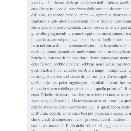
s’andava alla ricerca delle prime lettere dell’alfabeto, quello 
caso che si trattasse di trascrivere delle costanti determinat
dall’alto, scandendo bene le lettere —, oppure si ricorreva all
Riguardo a tutte queste espressioni non si faceva, tutto somma
cui ci eravamo presto abituati. Erano invece le lettere grec
giravolte, piegamenti, c’erano troppi movimenti sinuosi, in
in quelle occasioni premeva il suo osso sul foglio e comincia
terra nel corso di quei puntamenti con tutte le gambe e solle
quelle giornate, quando ci cambiavamo nei nostri spogliatoi, 
benché si trattasse di un osso duro, di un tronco consistente e
delle frizioni (debbo dire che, sebbene non l’avessi mai tocc
quell’elasticità non avrebbe resistito a lungo). Tempi duri, 
nostra giovane età. Col senno di poi, mi pare d’aver capito c
quella fatica per poter raggiungere i risultati odierni. Insom
di quello sforzo e della prostrazione di quella prima età. R
capo. È bello ricordare, ma di tornare indietro non se ne parl
stava peggio, fesserie!). Ma torniamo ai nostri esordi, a quel
perché avessero scelto proprio noi due. A quell’epoca credo v
scritturali, copisti, amanuensi ben più preparati e capaci di n
che si crede di conoscere meno, per esercitare il mestiere in
caso o per necessità. Il più delle volte è nel peggio che diamo