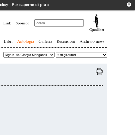
×
e policy
Per saperne di più »
Link
Sponsor
Libri
Antologia
Galleria
Recensioni
Archivio news