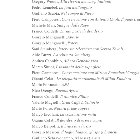
Gregory Woods,
Alla ricerca del camp italiano
Pedro Lemebel,
La fata dell'angolo
Giuliano Scabia,
Nel campo di Piero
Piero Camporesi,
Conversazione con Antonio Gnoli. Il pane tru
Michele Mari,
Sangue dalle Rape
Franco Cordelli,
La sua parte di desiderio
Giorgio Manganelli,
Aborto
Giorgio Manganelli,
Potere
Saul Steinberg,
Intervista televisiva con Sergio Zavoli
Aldo Buzzi,
L'architetto Steinberg
Andrea Canobbio,
Albero Genealogico
Marco Sironi,
L'insonnia della superficie
Piero Camporesi,
Conversazione con Miriem Bouzaher. Viaggia 
Gianni Celati,
La telepatia sentimentale di Milan Kundera
Mario Fortunato,
A&A
Nico Orengo,
Buenos Ayres
Franco Cordelli,
Il titanico Pilato
Valerio Magrelli,
Gran Caffè L'Obitorio
Mario Porro,
Natura primo sapere
Marco Ercolani,
La combustione muta
Gianni Celati,
Il desiderio di essere capiti
Marco Belpoliti,
Il braccio e l'osso
Giorgio Messori,
Il foglio bianco, gli spazi bianchi
Giuliano Schiavocampo,
πλεον εξ ενοσ