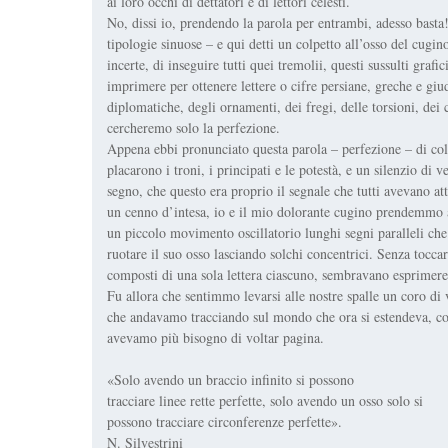
ai loro occhi di dettatori e di lettori celesti.
No, dissi io, prendendo la parola per entrambi, adesso basta!
tipologie sinuose – e qui detti un colpetto all’osso del cugin
incerte, di inseguire tutti quei tremolii, questi sussulti grafi
imprimere per ottenere lettere o cifre persiane, greche e giu
diplomatiche, degli ornamenti, dei fregi, delle torsioni, dei c
cercheremo solo la perfezione.
Appena ebbi pronunciato questa parola – perfezione – di colpo ta
placarono i troni, i principati e le potestà, e un silenzio di 
segno, che questo era proprio il segnale che tutti avevano a
un cenno d’intesa, io e il mio dolorante cugino prendemmo a 
un piccolo movimento oscillatorio lunghi segni paralleli che 
ruotare il suo osso lasciando solchi concentrici. Senza toccarc
composti di una sola lettera ciascuno, sembravano esprimer
Fu allora che sentimmo levarsi alle nostre spalle un coro di
che andavamo tracciando sul mondo che ora si estendeva, co
avevamo più bisogno di voltar pagina.
«Solo avendo un braccio infinito si possono
tracciare linee rette perfette, solo avendo un osso solo si
possono tracciare circonferenze perfette».
N. Silvestrini