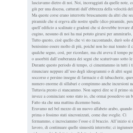
lasciavamo dietro di noi. Noi, incoraggiati da quelle note, 
giù per una discesa, catturati dall’ebbrezza della velocità del
Ma queste corse erano interrotte bruscamente da altri che sed
piramide che si ergeva alle nostre spalle (dico piramide, pe
quell’edificio a scalinate e gradoni che si dovrebbe trovare 
cugino, nessuno di noi ha mai potuto girarsi per ammirarlo, 
Tutto questo, cioè quello che vi sto raccontando, durò solo 
benissimo essere molto di più, poiché non ho mai tenuto il 
qualche segno, così, per ricordare, ma chi aveva il tempo pe
o assorbiti dall’esuberanza dei segni che scaturivano sotto le
Durante questo periodo di tempo, ci cimentammo in tutti i tip
rinunciare neppure all’uso degli ideogrammi o di altri segni m
soccorso e persino insegne di farmacie e di tabaccherie, qu
numero enorme di sillabari e compimmo anche incursioni nell’
Tuttavia presto ci stancammo. Non saprei dire se il primo sia
invece a cominciare sono stato io, che ormai possedevo un br
Fatto sta che una mattina dicemmo basta.
Eravamo nel bel mezzo di un nuovo alfabeto arabo, quando
prima o fossimo stati sincronizzati, come due sveglie. Ci
fermammo, e incrociammo l’osso e il braccio. All’inizio si mi
lavoro, di continuare quelle sinuosità interrotte; ci ingiunser