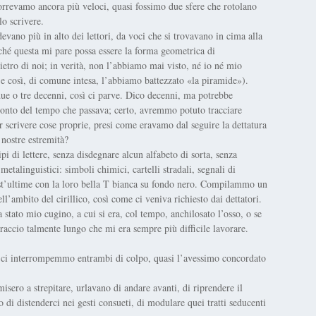
correvamo ancora più veloci, quasi fossimo due sfere che rotolano
lo scrivere.
evano più in alto dei lettori, da voci che si trovavano in cima alla
rché questa mi pare possa essere la forma geometrica di
dietro di noi; in verità, non l’abbiamo mai visto, né io né mio
e così, di comune intesa, l’abbiamo battezzato «la piramide»).
due o tre decenni, così ci parve. Dico decenni, ma potrebbe
conto del tempo che passava; certo, avremmo potuto tracciare
r scrivere cose proprie, presi come eravamo dal seguire la dettatura
 nostre estremità?
i di lettere, senza disdegnare alcun alfabeto di sorta, senza
etalinguistici: simboli chimici, cartelli stradali, segnali di
est’ultime con la loro bella T bianca su fondo nero. Compilammo un
ambito del cirillico, così come ci veniva richiesto dai dettatori.
 stato mio cugino, a cui si era, col tempo, anchilosato l’osso, o se
accio talmente lungo che mi era sempre più difficile lavorare.
 ci interrompemmo entrambi di colpo, quasi l’avessimo concordato
sero a strepitare, urlavano di andare avanti, di riprendere il
o di distenderci nei gesti consueti, di modulare quei tratti seducenti