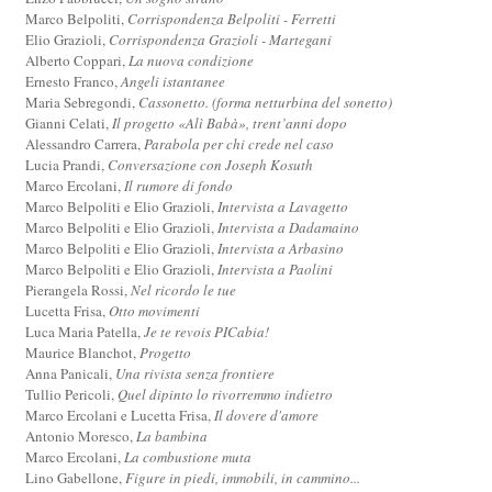
Marco Belpoliti,
Corrispondenza Belpoliti - Ferretti
Elio Grazioli,
Corrispondenza Grazioli - Martegani
Alberto Coppari,
La nuova condizione
Ernesto Franco,
Angeli istantanee
Maria Sebregondi,
Cassonetto. (forma netturbina del sonetto)
Gianni Celati,
Il progetto «Alì Babà», trent’anni dopo
Alessandro Carrera,
Parabola per chi crede nel caso
Lucia Prandi,
Conversazione con Joseph Kosuth
Marco Ercolani,
Il rumore di fondo
Marco Belpoliti e Elio Grazioli,
Intervista a Lavagetto
Marco Belpoliti e Elio Grazioli,
Intervista a Dadamaino
Marco Belpoliti e Elio Grazioli,
Intervista a Arbasino
Marco Belpoliti e Elio Grazioli,
Intervista a Paolini
Pierangela Rossi,
Nel ricordo le tue
Lucetta Frisa,
Otto movimenti
Luca Maria Patella,
Je te revois PICabia!
Maurice Blanchot,
Progetto
Anna Panicali,
Una rivista senza frontiere
Tullio Pericoli,
Quel dipinto lo rivorremmo indietro
Marco Ercolani e Lucetta Frisa,
Il dovere d'amore
Antonio Moresco,
La bambina
Marco Ercolani,
La combustione muta
Lino Gabellone,
Figure in piedi, immobili, in cammino...