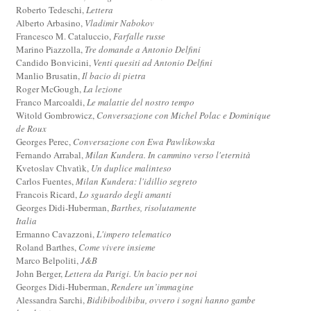
Roberto Tedeschi,
Lettera
Alberto Arbasino,
Vladimir Nabokov
Francesco M. Cataluccio,
Farfalle russe
Marino Piazzolla,
Tre domande a Antonio Delfini
Candido Bonvicini,
Venti quesiti ad Antonio Delfini
Manlio Brusatin,
Il bacio di pietra
Roger McGough,
La lezione
Franco Marcoaldi,
Le malattie del nostro tempo
Witold Gombrowicz,
Conversazione con Michel Polac e Dominique
de Roux
Georges Perec,
Conversazione con Ewa Pawlikowska
Fernando Arrabal,
Milan Kundera. In cammino verso l'eternità
Kvetoslav Chvatìk,
Un duplice malinteso
Carlos Fuentes,
Milan Kundera: l'idillio segreto
Francois Ricard,
Lo sguardo degli amanti
Georges Didi-Huberman,
Barthes, risolutamente
Italia
Ermanno Cavazzoni,
L'impero telematico
Roland Barthes,
Come vivere insieme
Marco Belpoliti,
J&B
John Berger,
Lettera da Parigi. Un bacio per noi
Georges Didi-Huberman,
Rendere un’immagine
Alessandra Sarchi,
Bidibibodibibu, ovvero i sogni hanno gambe