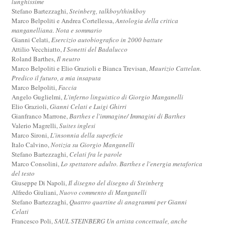
lunghissime
Stefano Bartezzaghi,
Steinberg, talkboy/thinkboy
Marco Belpoliti e Andrea Cortellessa,
Antologia della critica
manganelliana. Nota e sommario
Gianni Celati,
Esercizio autobiografico in 2000 battute
Attilio Vecchiatto,
I Sonetti del Badalucco
Roland Barthes,
Il neutro
Marco Belpoliti e Elio Grazioli e Bianca Trevisan,
Maurizio Cattelan.
Predico il futuro, a mia insaputa
Marco Belpoliti,
Faccia
Angelo Guglielmi,
L'inferno linguistico di Giorgio Manganelli
Elio Grazioli,
Gianni Celati e Luigi Ghirri
Gianfranco Marrone,
Barthes e l'immagine/ Immagini di Barthes
Valerio Magrelli,
Suites inglesi
Marco Sironi,
L'insonnia della superficie
Italo Calvino,
Notizia su Giorgio Manganelli
Stefano Bartezzaghi,
Celati fra le parole
Marco Consolini,
Lo spettatore adulto. Barthes e l'energia metaforica
del testo
Giuseppe Di Napoli,
Il disegno del disegno di Steinberg
Alfredo Giuliani,
Nuovo commento di Manganelli
Stefano Bartezzaghi,
Quattro quartine di anagrammi per Gianni
Celati
Francesco Poli,
SAUL STEINBERG Un artista concettuale, anche