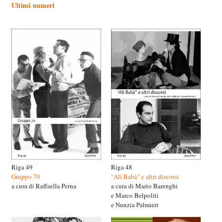
Ultimi numeri
Riga 49
Riga 48
Gruppo 70
"Alì Babà" e altri discorsi
a cura di Raffaella Perna
a cura di Mario Barenghi
e Marco Belpoliti
e Nunzia Palmieri