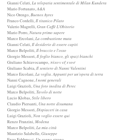
Gianni Celati,
La telepatia sentimentale di Milan Kundera
Mario Fortunato,
A&A
Nico Orengo,
Buenos Ayres
Franco Cordelli,
Il titanico Pilato
Valerio Magrelli,
Gran Caffè L'Obitorio
Mario Porro,
Natura primo sapere
Marco Ercolani,
La combustione muta
Gianni Celati,
Il desiderio di essere capiti
Marco Belpoliti,
Il braccio e l'osso
Giorgio Messori,
Il foglio bianco, gli spazi bianchi
Giuliano Schiavocampo,
πλεον εξ ενοσ
Giuliano Scabia,
Il sentiero di Nanni Valentini
Marco Ercolani,
La veglia. Appunti per un'opera di terra
Nanni Cagnone,
I nomi generali
Luigi Grazioli,
Una foto inedita di Perec
Marco Belpoliti,
Tavolo di notte
Lucio Klobas,
Stile libero
Claudio Piersanti,
Una notte disumana
Giorgio Messori,
Dispiaceri in casa
Luigi Grazioli,
Non voglio essere qui
Renzo Franzini,
Modena
Marco Belpoliti,
La mia città
Maurizio Salabelle,
Giuseppe
Enzo Fabbrucci,
Un sogno strano