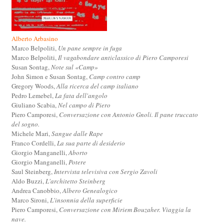
Alberto Arbasino
Marco Belpoliti,
Un pane sempre in fuga
Marco Belpoliti,
Il vagabondare anticlassico di Piero Camporesi
Susan Sontag,
Note sul «Camp»
John Simon e Susan Sontag,
Camp contro camp
Gregory Woods,
Alla ricerca del camp italiano
Pedro Lemebel,
La fata dell'angolo
Giuliano Scabia,
Nel campo di Piero
Piero Camporesi,
Conversazione con Antonio Gnoli. Il pane truccato
del sogno.
Michele Mari,
Sangue dalle Rape
Franco Cordelli,
La sua parte di desiderio
Giorgio Manganelli,
Aborto
Giorgio Manganelli,
Potere
Saul Steinberg,
Intervista televisiva con Sergio Zavoli
Aldo Buzzi,
L'architetto Steinberg
Andrea Canobbio,
Albero Genealogico
Marco Sironi,
L'insonnia della superficie
Piero Camporesi,
Conversazione con Miriem Bouzaher. Viaggia la
nave.