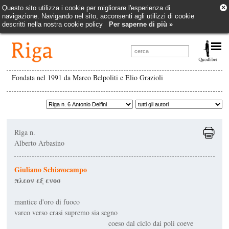
×
Questo sito utilizza i cookie per migliorare l'esperienza di
navigazione. Navigando nel sito, acconsenti agli utilizzi di cookie
descritti nella nostra cookie policy
Per saperne di più »
Fondata nel 1991 da Marco Belpoliti e Elio Grazioli
Riga n.
Alberto Arbasino
Giuliano Schiavocampo
πλεον εξ ενοσ
mantice d'oro di fuoco
varco verso crasi supremo sia segno
coeso dal ciclo dai poli coeve