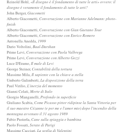
Reinold Hohl,
«Il disegno è il fondamento di tutte le arti» ovvero: il
disegno è veramente il fondamento di tutte le arti?
John Berger,
Giacometti
Alberto Giacometti,
Conversazione con Marianne Adelmann: photo-
finish
Alberto Giacometti,
Conversazione con Gian Gaetano Tour
Alberto Giacometti,
Conversazione con Enrico Romero
Antonella Anedda,
1999
Dario Voltolini,
Baal-Darshan
Primo Levi,
Conversazione con Paola Valbrega
Primo Levi,
Conversazione con Alberto Gozzi
Luce D'Eramo,
Il male di Levi
George Steiner,
Contabilità della tortura
Massimo Mila,
Il sapiente con la chiave a stella
Umberto Galimberti,
La disposizione della terra
Paul Virilio,
L'inerzia del momento
Gianni Celati,
Morte di Italo
Giorgio Manganelli,
Profondo in superficie
Giuliano Scabia,
Come Picasso pittor ridipinse la Santa Vittoria per
il suo maestro Cézanne (e per me e l'amor mio) dopo l'incendio della
montagna avvenuto il 31 agosto 1989
Fabio Pusterla,
Cane sulla spiaggia e bambina
Paolo Fossati,
Serate di Parigi
Massimo Cacciari,
La soglia di Valentini