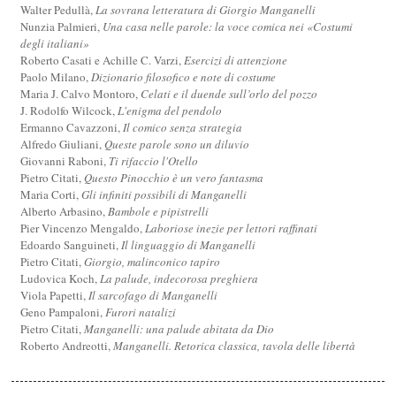
Walter Pedullà,
La sovrana letteratura di Giorgio Manganelli
Nunzia Palmieri,
Una casa nelle parole: la voce comica nei «Costumi
degli italiani»
Roberto Casati e Achille C. Varzi,
Esercizi di attenzione
Paolo Milano,
Dizionario filosofico e note di costume
Maria J. Calvo Montoro,
Celati e il duende sull’orlo del pozzo
J. Rodolfo Wilcock,
L'enigma del pendolo
Ermanno Cavazzoni,
Il comico senza strategia
Alfredo Giuliani,
Queste parole sono un diluvio
Giovanni Raboni,
Ti rifaccio l'Otello
Pietro Citati,
Questo Pinocchio è un vero fantasma
Maria Corti,
Gli infiniti possibili di Manganelli
Alberto Arbasino,
Bambole e pipistrelli
Pier Vincenzo Mengaldo,
Laboriose inezie per lettori raffinati
Edoardo Sanguineti,
Il linguaggio di Manganelli
Pietro Citati,
Giorgio, malinconico tapiro
Ludovica Koch,
La palude, indecorosa preghiera
Viola Papetti,
Il sarcofago di Manganelli
Geno Pampaloni,
Furori natalizi
Pietro Citati,
Manganelli: una palude abitata da Dio
Roberto Andreotti,
Manganelli. Retorica classica, tavola delle libertà