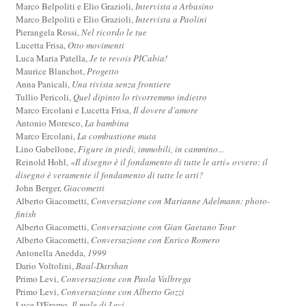
Marco Belpoliti e Elio Grazioli,
Intervista a Arbasino
Marco Belpoliti e Elio Grazioli,
Intervista a Paolini
Pierangela Rossi,
Nel ricordo le tue
Lucetta Frisa,
Otto movimenti
Luca Maria Patella,
Je te revois PICabia!
Maurice Blanchot,
Progetto
Anna Panicali,
Una rivista senza frontiere
Tullio Pericoli,
Quel dipinto lo rivorremmo indietro
Marco Ercolani e Lucetta Frisa,
Il dovere d'amore
Antonio Moresco,
La bambina
Marco Ercolani,
La combustione muta
Lino Gabellone,
Figure in piedi, immobili, in cammino...
Reinold Hohl,
«Il disegno è il fondamento di tutte le arti» ovvero: il
disegno è veramente il fondamento di tutte le arti?
John Berger,
Giacometti
Alberto Giacometti,
Conversazione con Marianne Adelmann: photo-
finish
Alberto Giacometti,
Conversazione con Gian Gaetano Tour
Alberto Giacometti,
Conversazione con Enrico Romero
Antonella Anedda,
1999
Dario Voltolini,
Baal-Darshan
Primo Levi,
Conversazione con Paola Valbrega
Primo Levi,
Conversazione con Alberto Gozzi
Luce D'Eramo,
Il male di Levi