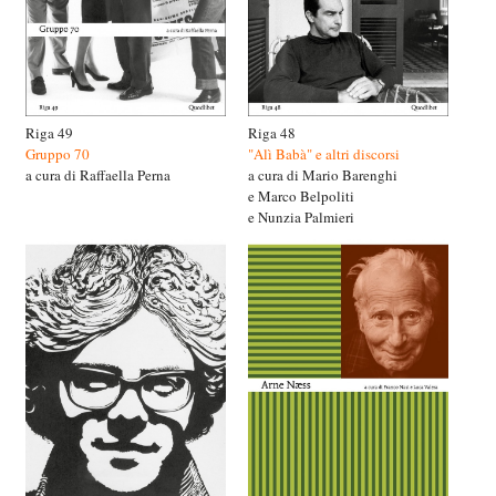
Riga 49
Riga 48
Gruppo 70
"Alì Babà" e altri discorsi
a cura di Raffaella Perna
a cura di Mario Barenghi
e Marco Belpoliti
e Nunzia Palmieri