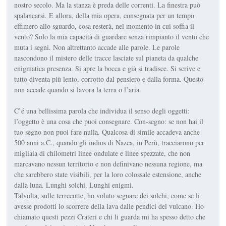
nostro secolo. Ma la stanza è preda delle correnti. La finestra può
spalancarsi. E allora, della mia opera, consegnata per un tempo
effimero allo sguardo, cosa resterà, nel momento in cui soffia il
vento? Solo la mia capacità di guardare senza rimpianto il vento che
muta i segni. Non altrettanto accade alle parole. Le parole
nascondono il mistero delle tracce lasciate sul pianeta da qualche
enigmatica presenza. Si apre la bocca e già si tradisce. Si scrive e
tutto diventa più lento, corrotto dal pensiero e dalla forma. Questo
non accade quando si lavora la terra o l’aria.
C’é una bellissima parola che individua il senso degli oggetti:
l’oggetto è una cosa che puoi consegnare. Con-segno: se non hai il
tuo segno non puoi fare nulla. Qualcosa di simile accadeva anche
500 anni a.C., quando gli indios di Nazca, in Perù, tracciarono per
migliaia di chilometri linee ondulate e linee spezzate, che non
marcavano nessun territorio e non definivano nessuna regione, ma
che sarebbero state visibili, per la loro colossale estensione, anche
dalla luna. Lunghi solchi. Lunghi enigmi.
Talvolta, sulle terrecotte, ho voluto segnare dei solchi, come se li
avesse prodotti lo scorrere della lava dalle pendici del vulcano. Ho
chiamato questi pezzi Crateri e chi li guarda mi ha spesso detto che