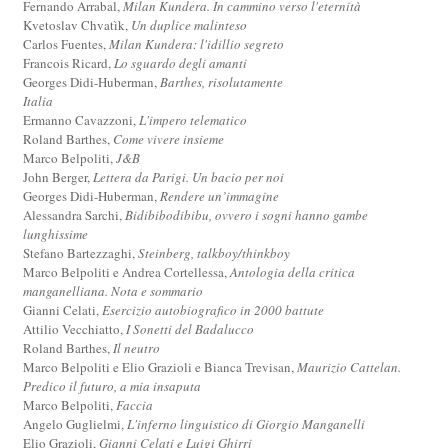
Fernando Arrabal,
Milan Kundera. In cammino verso l'eternità
Kvetoslav Chvatìk,
Un duplice malinteso
Carlos Fuentes,
Milan Kundera: l'idillio segreto
Francois Ricard,
Lo sguardo degli amanti
Georges Didi-Huberman,
Barthes, risolutamente
Italia
Ermanno Cavazzoni,
L'impero telematico
Roland Barthes,
Come vivere insieme
Marco Belpoliti,
J&B
John Berger,
Lettera da Parigi. Un bacio per noi
Georges Didi-Huberman,
Rendere un’immagine
Alessandra Sarchi,
Bidibibodibibu, ovvero i sogni hanno gambe
lunghissime
Stefano Bartezzaghi,
Steinberg, talkboy/thinkboy
Marco Belpoliti e Andrea Cortellessa,
Antologia della critica
manganelliana. Nota e sommario
Gianni Celati,
Esercizio autobiografico in 2000 battute
Attilio Vecchiatto,
I Sonetti del Badalucco
Roland Barthes,
Il neutro
Marco Belpoliti e Elio Grazioli e Bianca Trevisan,
Maurizio Cattelan.
Predico il futuro, a mia insaputa
Marco Belpoliti,
Faccia
Angelo Guglielmi,
L'inferno linguistico di Giorgio Manganelli
Elio Grazioli,
Gianni Celati e Luigi Ghirri