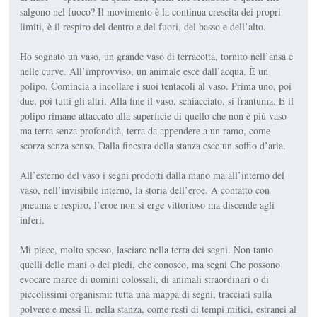
salgono nel fuoco? Il movimento è la continua crescita dei propri
limiti, è il respiro del dentro e del fuori, del basso e dell’alto.
Ho sognato un vaso, un grande vaso di terracotta, tornito nell’ansa e
nelle curve. All’improvviso, un animale esce dall’acqua. È un
polipo. Comincia a incollare i suoi tentacoli al vaso. Prima uno, poi
due, poi tutti gli altri. Alla fine il vaso, schiacciato, si frantuma. E il
polipo rimane attaccato alla superficie di quello che non è più vaso
ma terra senza profondità, terra da appendere a un ramo, come
scorza senza senso. Dalla finestra della stanza esce un soffio d’aria.
All’esterno del vaso i segni prodotti dalla mano ma all’interno del
vaso, nell’invisibile interno, la storia dell’eroe. A contatto con
pneuma e respiro, l’eroe non sì erge vittorioso ma discende agli
inferi.
Mi piace, molto spesso, lasciare nella terra dei segni. Non tanto
quelli delle mani o dei piedi, che conosco, ma segni Che possono
evocare marce di uomini colossali, di animali straordinari o di
piccolissimi organismi: tutta una mappa di segni, tracciati sulla
polvere e messi lì, nella stanza, come resti di tempi mitici, estranei al