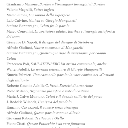
Gianfranco Marrone,
Barthes e l'immagine/ Immagini di Barthes
Valerio Magrelli,
Suites inglesi
Marco Sironi,
L'insonnia della superficie
Italo Calvino,
Notizia su Giorgio Manganelli
Stefano Bartezzaghi,
Celati fra le parole
Marco Consolini,
Lo spettatore adulto. Barthes e l'energia metaforica
del testo
Giuseppe Di Napoli,
Il disegno del disegno di Steinberg
Alfredo Giuliani,
Nuovo commento di Manganelli
Stefano Bartezzaghi,
Quattro quartine di anagrammi per Gianni
Celati
Francesco Poli,
SAUL STEINBERG Un artista concettuale, anche
Walter Pedullà,
La sovrana letteratura di Giorgio Manganelli
Nunzia Palmieri,
Una casa nelle parole: la voce comica nei «Costumi
degli italiani»
Roberto Casati e Achille C. Varzi,
Esercizi di attenzione
Paolo Milano,
Dizionario filosofico e note di costume
Maria J. Calvo Montoro,
Celati e il duende sull’orlo del pozzo
J. Rodolfo Wilcock,
L'enigma del pendolo
Ermanno Cavazzoni,
Il comico senza strategia
Alfredo Giuliani,
Queste parole sono un diluvio
Giovanni Raboni,
Ti rifaccio l'Otello
Pietro Citati,
Questo Pinocchio è un vero fantasma