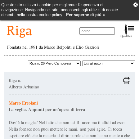
×
Questo sito utilizza i cookie per migliorare l'esperienza di
navigazione. Navigando nel sito, acconsenti agli utilizzi di cookie
descritti nella nostra cookie policy
Per saperne di più »
Fondata nel 1991 da Marco Belpoliti e Elio Grazioli
Riga n.
Alberto Arbasino
Marco Ercolani
La veglia. Appunti per un'opera di terra
Dov’è la magia? Nel fatto che non usi il fuoco ma ti affidi ad esso.
Nella fornace non puoi mettere le mani, non puoi agire. Ti tocca
aspettare ciò che la materia ti dirà: parole che non hanno niente a che