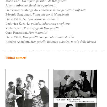
Maria Corti,
Gli infiniti possibili di Manganelli
Alberto Arbasino,
Bambole e pipistrelli
Pier Vincenzo Mengaldo,
Laboriose inezie per lettori raffinati
Edoardo Sanguineti,
Il linguaggio di Manganelli
Pietro Citati,
Giorgio, malinconico tapiro
Ludovica Koch,
La palude, indecorosa preghiera
Viola Papetti,
Il sarcofago di Manganelli
Geno Pampaloni,
Furori natalizi
Pietro Citati,
Manganelli: una palude abitata da Dio
Roberto Andreotti,
Manganelli. Retorica classica, tavola delle libertà
Ultimi numeri