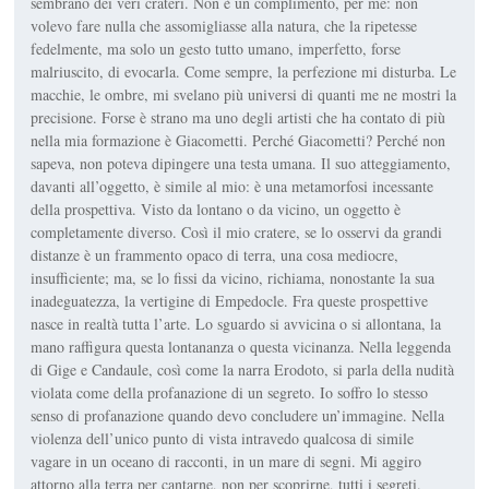
sembrano dei veri crateri. Non è un complimento, per me: non
volevo fare nulla che assomigliasse alla natura, che la ripetesse
fedelmente, ma solo un gesto tutto umano, imperfetto, forse
malriuscito, di evocarla. Come sempre, la perfezione mi disturba. Le
macchie, le ombre, mi svelano più universi di quanti me ne mostri la
precisione. Forse è strano ma uno degli artisti che ha contato di più
nella mia formazione è Giacometti. Perché Giacometti? Perché non
sapeva, non poteva dipingere una testa umana. Il suo atteggiamento,
davanti all’oggetto, è simile al mio: è una metamorfosi incessante
della prospettiva. Visto da lontano o da vicino, un oggetto è
completamente diverso. Così il mio cratere, se lo osservi da grandi
distanze è un frammento opaco di terra, una cosa mediocre,
insufficiente; ma, se lo fissi da vicino, richiama, nonostante la sua
inadeguatezza, la vertigine di Empedocle. Fra queste prospettive
nasce in realtà tutta l’arte. Lo sguardo si avvicina o si allontana, la
mano raffigura questa lontananza o questa vicinanza. Nella leggenda
di Gige e Candaule, così come la narra Erodoto, si parla della nudità
violata come della profanazione di un segreto. Io soffro lo stesso
senso di profanazione quando devo concludere un’immagine. Nella
violenza dell’unico punto di vista intravedo qualcosa di simile
vagare in un oceano di racconti, in un mare di segni. Mi aggiro
attorno alla terra per cantarne, non per scoprirne, tutti i segreti.