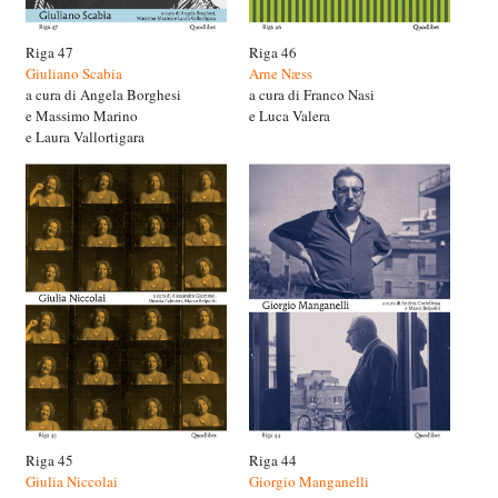
Riga 47
Riga 46
Giuliano Scabia
Arne Næss
a cura di Angela Borghesi
a cura di Franco Nasi
e Massimo Marino
e Luca Valera
e Laura Vallortigara
Riga 45
Riga 44
Giulia Niccolai
Giorgio Manganelli