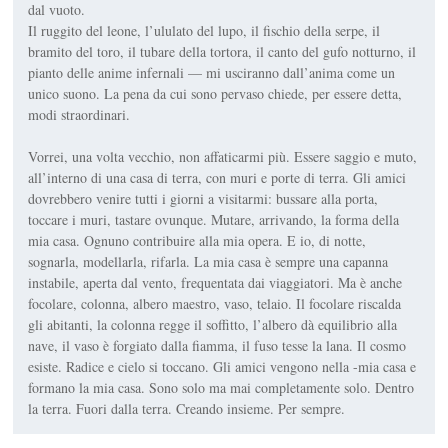
dal vuoto.
Il ruggito del leone, l’ululato del lupo, il fischio della serpe, il
bramito del toro, il tubare della tortora, il canto del gufo notturno, il
pianto delle anime infernali — mi usciranno dall’anima come un
unico suono. La pena da cui sono pervaso chiede, per essere detta,
modi straordinari.
Vorrei, una volta vecchio, non affaticarmi più. Essere saggio e muto,
all’interno di una casa di terra, con muri e porte di terra. Gli amici
dovrebbero venire tutti i giorni a visitarmi: bussare alla porta,
toccare i muri, tastare ovunque. Mutare, arrivando, la forma della
mia casa. Ognuno contribuire alla mia opera. E io, di notte,
sognarla, modellarla, rifarla. La mia casa è sempre una capanna
instabile, aperta dal vento, frequentata dai viaggiatori. Ma è anche
focolare, colonna, albero maestro, vaso, telaio. Il focolare riscalda
gli abitanti, la colonna regge il soffitto, l’albero dà equilibrio alla
nave, il vaso è forgiato dalla fiamma, il fuso tesse la lana. Il cosmo
esiste. Radice e cielo si toccano. Gli amici vengono nella -mia casa e
formano la mia casa. Sono solo ma mai completamente solo. Dentro
la terra. Fuori dalla terra. Creando insieme. Per sempre.