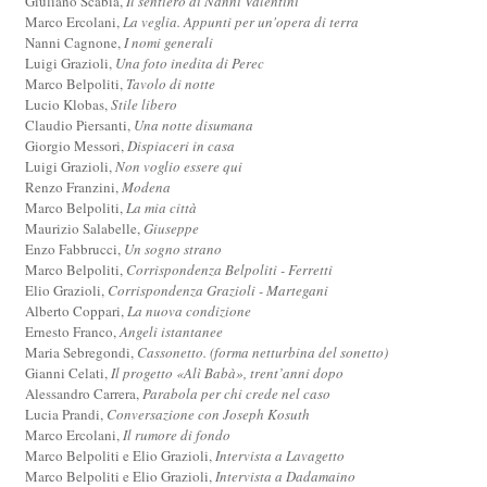
Giuliano Scabia,
Il sentiero di Nanni Valentini
Marco Ercolani,
La veglia. Appunti per un'opera di terra
Nanni Cagnone,
I nomi generali
Luigi Grazioli,
Una foto inedita di Perec
Marco Belpoliti,
Tavolo di notte
Lucio Klobas,
Stile libero
Claudio Piersanti,
Una notte disumana
Giorgio Messori,
Dispiaceri in casa
Luigi Grazioli,
Non voglio essere qui
Renzo Franzini,
Modena
Marco Belpoliti,
La mia città
Maurizio Salabelle,
Giuseppe
Enzo Fabbrucci,
Un sogno strano
Marco Belpoliti,
Corrispondenza Belpoliti - Ferretti
Elio Grazioli,
Corrispondenza Grazioli - Martegani
Alberto Coppari,
La nuova condizione
Ernesto Franco,
Angeli istantanee
Maria Sebregondi,
Cassonetto. (forma netturbina del sonetto)
Gianni Celati,
Il progetto «Alì Babà», trent’anni dopo
Alessandro Carrera,
Parabola per chi crede nel caso
Lucia Prandi,
Conversazione con Joseph Kosuth
Marco Ercolani,
Il rumore di fondo
Marco Belpoliti e Elio Grazioli,
Intervista a Lavagetto
Marco Belpoliti e Elio Grazioli,
Intervista a Dadamaino