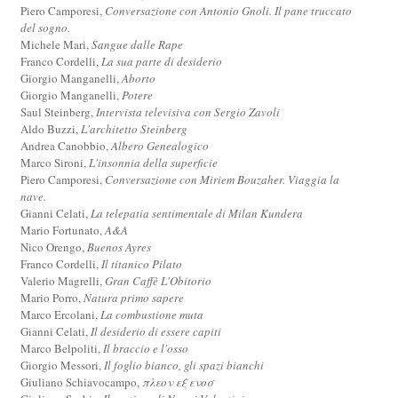
Piero Camporesi,
Conversazione con Antonio Gnoli. Il pane truccato
del sogno.
Michele Mari,
Sangue dalle Rape
Franco Cordelli,
La sua parte di desiderio
Giorgio Manganelli,
Aborto
Giorgio Manganelli,
Potere
Saul Steinberg,
Intervista televisiva con Sergio Zavoli
Aldo Buzzi,
L'architetto Steinberg
Andrea Canobbio,
Albero Genealogico
Marco Sironi,
L'insonnia della superficie
Piero Camporesi,
Conversazione con Miriem Bouzaher. Viaggia la
nave.
Gianni Celati,
La telepatia sentimentale di Milan Kundera
Mario Fortunato,
A&A
Nico Orengo,
Buenos Ayres
Franco Cordelli,
Il titanico Pilato
Valerio Magrelli,
Gran Caffè L'Obitorio
Mario Porro,
Natura primo sapere
Marco Ercolani,
La combustione muta
Gianni Celati,
Il desiderio di essere capiti
Marco Belpoliti,
Il braccio e l'osso
Giorgio Messori,
Il foglio bianco, gli spazi bianchi
Giuliano Schiavocampo,
πλεον εξ ενοσ