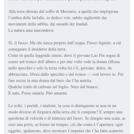
Alla terra sfiorata dal soffio di Mercurio, a quella che imprigiona
l’ombra delle farfalle, io dedico voti, subito inghiottiti dai
movimenti della sabbia, dai sussulti dei fondali.
La natura ama nascondersi.
Sì, il fuoco. Ma che nasca proprio dall’acqua. Fuoco liquido, a cui
consegnare il desiderio della terra.
Come in quella leggenda cinese, dove il giovane Lao Pin sogna di
essere nel tronco dell’albero e per due volte vede la donna riflessa
nello specchio e solo la terza volta lei è lì, giovane, dolce, da
abbracciare, libera dallo specchio e dal tronco — così lavoro io. Per
fare uscire la mia donna dal buio che l’ha nutrita.
Qualche tratto di carbone sul foglio. Nero dal bianco.
È nata. Posso amarla. Può amarmi.
Le zolle, i portali, i mattoni, in cosa si distinguono se non in un
modo diverso di forgiarsi della terra che li compone? E sempre una
questione di velocità o di lentezza del fuoco. Se disegno una scala, se
creo una porta, se formo un tempio, ciò che conta è l’apertura: ogni
oggetto, spalancato, deve mostrare l’impulso che l’ha fatto scaturire