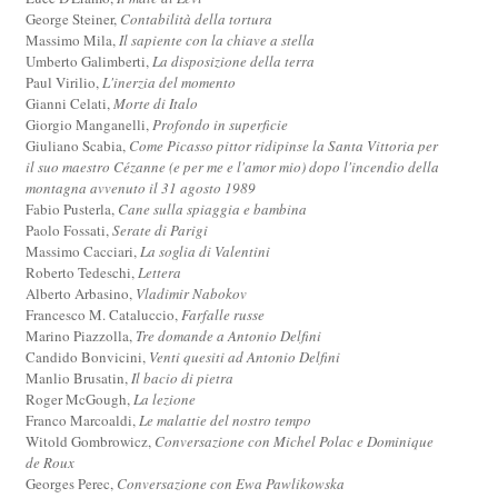
George Steiner,
Contabilità della tortura
Massimo Mila,
Il sapiente con la chiave a stella
Umberto Galimberti,
La disposizione della terra
Paul Virilio,
L'inerzia del momento
Gianni Celati,
Morte di Italo
Giorgio Manganelli,
Profondo in superficie
Giuliano Scabia,
Come Picasso pittor ridipinse la Santa Vittoria per
il suo maestro Cézanne (e per me e l'amor mio) dopo l'incendio della
montagna avvenuto il 31 agosto 1989
Fabio Pusterla,
Cane sulla spiaggia e bambina
Paolo Fossati,
Serate di Parigi
Massimo Cacciari,
La soglia di Valentini
Roberto Tedeschi,
Lettera
Alberto Arbasino,
Vladimir Nabokov
Francesco M. Cataluccio,
Farfalle russe
Marino Piazzolla,
Tre domande a Antonio Delfini
Candido Bonvicini,
Venti quesiti ad Antonio Delfini
Manlio Brusatin,
Il bacio di pietra
Roger McGough,
La lezione
Franco Marcoaldi,
Le malattie del nostro tempo
Witold Gombrowicz,
Conversazione con Michel Polac e Dominique
de Roux
Georges Perec,
Conversazione con Ewa Pawlikowska