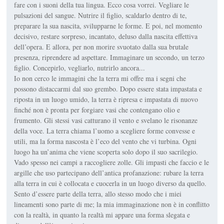
fare con i suoni della tua lingua. Ecco cosa vorrei. Vegliare le
pulsazioni del sangue. Nutrire il figlio, scaldarlo dentro di te,
preparare la sua nascita, svilupparne le forme. E poi, nel momento
decisivo, restare sorpreso, incantato, deluso dalla nascita effettiva
dell’opera. E allora, per non morire svuotato dalla sua brutale
presenza, riprendere ad aspettare. Immaginare un secondo, un terzo
figlio. Concepirlo, vegliarlo, nutrirlo ancora...
Io non cerco le immagini che la terra mi offre ma i segni che
possono distaccarmi dal suo grembo. Dopo essere stata impastata e
riposta in un luogo umido, la terra è ripresa e impastata di nuovo
finché non è pronta per forgiare vasi che contengano olio e
frumento. Gli stessi vasi catturano il vento e svelano le risonanze
della voce. La terra chiama l’uomo a scegliere forme convesse e
utili, ma la forma nascosta è l’eco del vento che vi turbina. Ogni
luogo ha un’anima che viene scoperta solo dopo il suo sacrilegio.
Vado spesso nei campi a raccogliere zolle. Gli impasti che faccio e le
argille che uso partecipano dell’antica profanazione: rubare la terra
alla terra in cui è collocata e cuocerla in un luogo diverso da quello.
Sento d’essere parte della terra, allo stesso modo che i miei
lineamenti sono parte di me; la mia immaginazione non è in conflitto
con la realtà, in quanto la realtà mi appare una forma slegata e