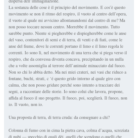
dispersa dell’immaginazione.
La sostanza delle cose è il principio del movimento. E cos’è questo
movimento se non il ritmo del respiro, il vuoto al centro dell’opera,
il vuoto al quale mi avvicino allontanandomi dal centro di me? Ma
non posso toccare nessun centro. Morrebbe il movimento. Tutto
sarebbe punto. Niente si piegherebbe e dispiegherebbe come le anse
del vaso, contenitori di semi e di terra, di venti e di fiati, come le
anse del fiume, dove le correnti portano il limo e il limo regola le
correnti. Io sono lì, nel movimento di una terra che si piega verso il
respiro, che da convessa diventa concava, precipitando in un nulla
che a volte assomiglia al terrore dell’animale minacciato dal fuoco.
Non so chi lo abbia detto. Ma nei miei crateri, nei vasi che riduco a
fontane, buchi, strati, c ‘é questo grido intorno al quale giro con
calma, che non posso gridare perché sono intento a tracciare dei
segni, a raccontare delle storie. Io sono colui che lavora, propone,
affida al fuoco il suo progetto. Il fuoco, poi, sceglierà. Il fuoco, non
io. Il vuoto, non io.
Una proposta di terra, di terra cruda: da consegnare a chi?
Colonna di fumo con in cima la pietra cava, colma d’acqua, screziata
di nubi — specchio di quali dèi, quelli che scendono o quelli che