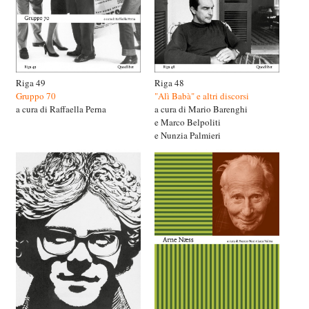
Riga 49
Riga 48
Gruppo 70
"Alì Babà" e altri discorsi
a cura di Raffaella Perna
a cura di Mario Barenghi
e Marco Belpoliti
e Nunzia Palmieri