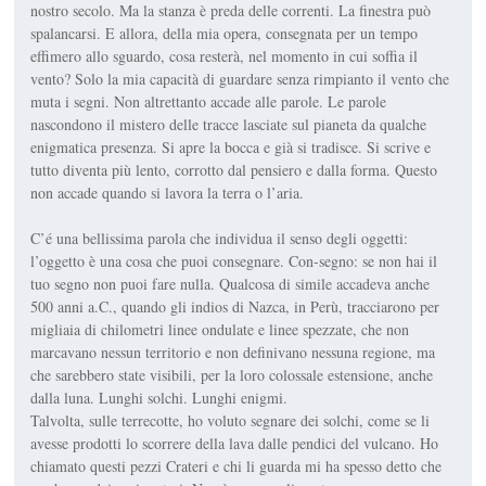
nostro secolo. Ma la stanza è preda delle correnti. La finestra può
spalancarsi. E allora, della mia opera, consegnata per un tempo
effimero allo sguardo, cosa resterà, nel momento in cui soffia il
vento? Solo la mia capacità di guardare senza rimpianto il vento che
muta i segni. Non altrettanto accade alle parole. Le parole
nascondono il mistero delle tracce lasciate sul pianeta da qualche
enigmatica presenza. Si apre la bocca e già si tradisce. Si scrive e
tutto diventa più lento, corrotto dal pensiero e dalla forma. Questo
non accade quando si lavora la terra o l’aria.
C’é una bellissima parola che individua il senso degli oggetti:
l’oggetto è una cosa che puoi consegnare. Con-segno: se non hai il
tuo segno non puoi fare nulla. Qualcosa di simile accadeva anche
500 anni a.C., quando gli indios di Nazca, in Perù, tracciarono per
migliaia di chilometri linee ondulate e linee spezzate, che non
marcavano nessun territorio e non definivano nessuna regione, ma
che sarebbero state visibili, per la loro colossale estensione, anche
dalla luna. Lunghi solchi. Lunghi enigmi.
Talvolta, sulle terrecotte, ho voluto segnare dei solchi, come se li
avesse prodotti lo scorrere della lava dalle pendici del vulcano. Ho
chiamato questi pezzi Crateri e chi li guarda mi ha spesso detto che