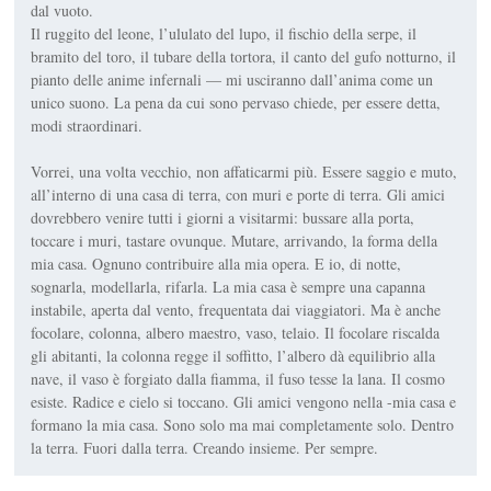
dal vuoto.
Il ruggito del leone, l’ululato del lupo, il fischio della serpe, il
bramito del toro, il tubare della tortora, il canto del gufo notturno, il
pianto delle anime infernali — mi usciranno dall’anima come un
unico suono. La pena da cui sono pervaso chiede, per essere detta,
modi straordinari.
Vorrei, una volta vecchio, non affaticarmi più. Essere saggio e muto,
all’interno di una casa di terra, con muri e porte di terra. Gli amici
dovrebbero venire tutti i giorni a visitarmi: bussare alla porta,
toccare i muri, tastare ovunque. Mutare, arrivando, la forma della
mia casa. Ognuno contribuire alla mia opera. E io, di notte,
sognarla, modellarla, rifarla. La mia casa è sempre una capanna
instabile, aperta dal vento, frequentata dai viaggiatori. Ma è anche
focolare, colonna, albero maestro, vaso, telaio. Il focolare riscalda
gli abitanti, la colonna regge il soffitto, l’albero dà equilibrio alla
nave, il vaso è forgiato dalla fiamma, il fuso tesse la lana. Il cosmo
esiste. Radice e cielo si toccano. Gli amici vengono nella -mia casa e
formano la mia casa. Sono solo ma mai completamente solo. Dentro
la terra. Fuori dalla terra. Creando insieme. Per sempre.