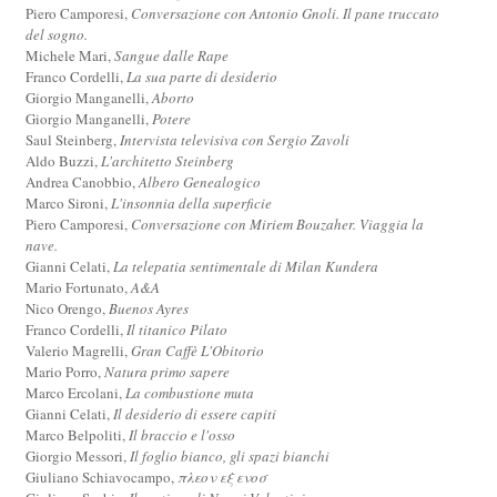
Piero Camporesi,
Conversazione con Antonio Gnoli. Il pane truccato
del sogno.
Michele Mari,
Sangue dalle Rape
Franco Cordelli,
La sua parte di desiderio
Giorgio Manganelli,
Aborto
Giorgio Manganelli,
Potere
Saul Steinberg,
Intervista televisiva con Sergio Zavoli
Aldo Buzzi,
L'architetto Steinberg
Andrea Canobbio,
Albero Genealogico
Marco Sironi,
L'insonnia della superficie
Piero Camporesi,
Conversazione con Miriem Bouzaher. Viaggia la
nave.
Gianni Celati,
La telepatia sentimentale di Milan Kundera
Mario Fortunato,
A&A
Nico Orengo,
Buenos Ayres
Franco Cordelli,
Il titanico Pilato
Valerio Magrelli,
Gran Caffè L'Obitorio
Mario Porro,
Natura primo sapere
Marco Ercolani,
La combustione muta
Gianni Celati,
Il desiderio di essere capiti
Marco Belpoliti,
Il braccio e l'osso
Giorgio Messori,
Il foglio bianco, gli spazi bianchi
Giuliano Schiavocampo,
πλεον εξ ενοσ