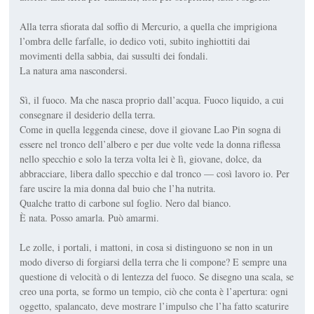
Alla terra sfiorata dal soffio di Mercurio, a quella che imprigiona
l’ombra delle farfalle, io dedico voti, subito inghiottiti dai
movimenti della sabbia, dai sussulti dei fondali.
La natura ama nascondersi.
Sì, il fuoco. Ma che nasca proprio dall’acqua. Fuoco liquido, a cui
consegnare il desiderio della terra.
Come in quella leggenda cinese, dove il giovane Lao Pin sogna di
essere nel tronco dell’albero e per due volte vede la donna riflessa
nello specchio e solo la terza volta lei è lì, giovane, dolce, da
abbracciare, libera dallo specchio e dal tronco — così lavoro io. Per
fare uscire la mia donna dal buio che l’ha nutrita.
Qualche tratto di carbone sul foglio. Nero dal bianco.
È nata. Posso amarla. Può amarmi.
Le zolle, i portali, i mattoni, in cosa si distinguono se non in un
modo diverso di forgiarsi della terra che li compone? E sempre una
questione di velocità o di lentezza del fuoco. Se disegno una scala, se
creo una porta, se formo un tempio, ciò che conta è l’apertura: ogni
oggetto, spalancato, deve mostrare l’impulso che l’ha fatto scaturire