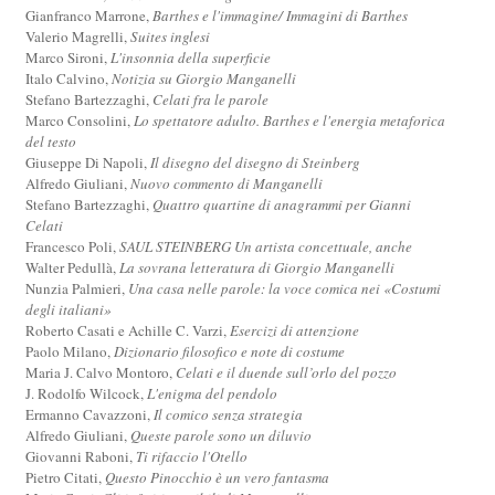
Gianfranco Marrone,
Barthes e l'immagine/ Immagini di Barthes
Valerio Magrelli,
Suites inglesi
Marco Sironi,
L'insonnia della superficie
Italo Calvino,
Notizia su Giorgio Manganelli
Stefano Bartezzaghi,
Celati fra le parole
Marco Consolini,
Lo spettatore adulto. Barthes e l'energia metaforica
del testo
Giuseppe Di Napoli,
Il disegno del disegno di Steinberg
Alfredo Giuliani,
Nuovo commento di Manganelli
Stefano Bartezzaghi,
Quattro quartine di anagrammi per Gianni
Celati
Francesco Poli,
SAUL STEINBERG Un artista concettuale, anche
Walter Pedullà,
La sovrana letteratura di Giorgio Manganelli
Nunzia Palmieri,
Una casa nelle parole: la voce comica nei «Costumi
degli italiani»
Roberto Casati e Achille C. Varzi,
Esercizi di attenzione
Paolo Milano,
Dizionario filosofico e note di costume
Maria J. Calvo Montoro,
Celati e il duende sull’orlo del pozzo
J. Rodolfo Wilcock,
L'enigma del pendolo
Ermanno Cavazzoni,
Il comico senza strategia
Alfredo Giuliani,
Queste parole sono un diluvio
Giovanni Raboni,
Ti rifaccio l'Otello
Pietro Citati,
Questo Pinocchio è un vero fantasma