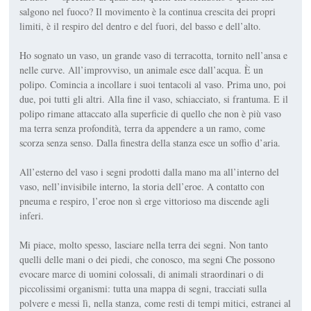
salgono nel fuoco? Il movimento è la continua crescita dei propri
limiti, è il respiro del dentro e del fuori, del basso e dell’alto.
Ho sognato un vaso, un grande vaso di terracotta, tornito nell’ansa e
nelle curve. All’improvviso, un animale esce dall’acqua. È un
polipo. Comincia a incollare i suoi tentacoli al vaso. Prima uno, poi
due, poi tutti gli altri. Alla fine il vaso, schiacciato, si frantuma. E il
polipo rimane attaccato alla superficie di quello che non è più vaso
ma terra senza profondità, terra da appendere a un ramo, come
scorza senza senso. Dalla finestra della stanza esce un soffio d’aria.
All’esterno del vaso i segni prodotti dalla mano ma all’interno del
vaso, nell’invisibile interno, la storia dell’eroe. A contatto con
pneuma e respiro, l’eroe non sì erge vittorioso ma discende agli
inferi.
Mi piace, molto spesso, lasciare nella terra dei segni. Non tanto
quelli delle mani o dei piedi, che conosco, ma segni Che possono
evocare marce di uomini colossali, di animali straordinari o di
piccolissimi organismi: tutta una mappa di segni, tracciati sulla
polvere e messi lì, nella stanza, come resti di tempi mitici, estranei al