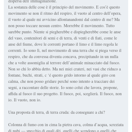
dispersa dell’immaginazione.
La sostanza delle cose è il principio del movimento. E cos’è questo
movimento se non il ritmo del respiro, il vuoto al centro dell’opera,
il vuoto al quale mi avvicino allontanandomi dal centro di me? Ma
non posso toccare nessun centro. Morrebbe il movimento. Tutto
sarebbe punto. Niente si piegherebbe e dispiegherebbe come le anse
del vaso, contenitori di semi e di terra, di venti e di fiati, come le
anse del fiume, dove le correnti portano il limo e il limo regola le
correnti. Io sono lì, nel movimento di una terra che si piega verso il
respiro, che da convessa diventa concava, precipitando in un nulla
che a volte assomiglia al terrore dell’animale minacciato dal fuoco.
Non so chi lo abbia detto. Ma nei miei crateri, nei vasi che riduco a
fontane, buchi, strati, c ‘é questo grido intorno al quale giro con
calma, che non posso gridare perché sono intento a tracciare dei
segni, a raccontare delle storie. Io sono colui che lavora, propone,
affida al fuoco il suo progetto. Il fuoco, poi, sceglierà. Il fuoco, non
io. Il vuoto, non io.
Una proposta di terra, di terra cruda: da consegnare a chi?
Colonna di fumo con in cima la pietra cava, colma d’acqua, screziata
di nubi — specchio di quali dèi, quelli che scendono o quelli che