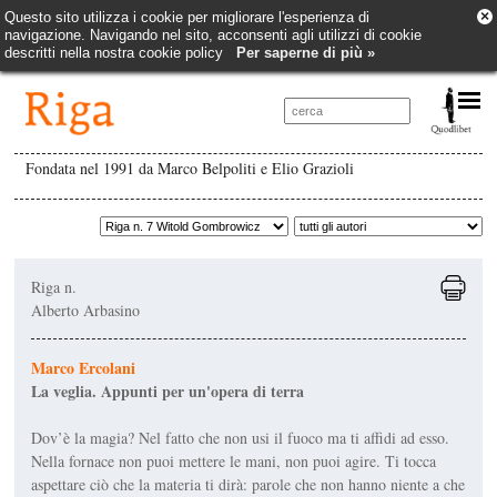
×
Questo sito utilizza i cookie per migliorare l'esperienza di
navigazione. Navigando nel sito, acconsenti agli utilizzi di cookie
descritti nella nostra cookie policy
Per saperne di più »
Fondata nel 1991 da Marco Belpoliti e Elio Grazioli
Riga n.
Alberto Arbasino
Marco Ercolani
La veglia. Appunti per un'opera di terra
Dov’è la magia? Nel fatto che non usi il fuoco ma ti affidi ad esso.
Nella fornace non puoi mettere le mani, non puoi agire. Ti tocca
aspettare ciò che la materia ti dirà: parole che non hanno niente a che