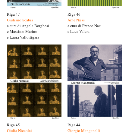
Riga 47
Riga 46
Giuliano Scabia
Arne Næss
a cura di Angela Borghesi
a cura di Franco Nasi
e Massimo Marino
e Luca Valera
e Laura Vallortigara
Riga 45
Riga 44
Giulia Niccolai
Giorgio Manganelli