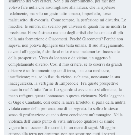
sembrano dei veri crateri. Non è un complimento, per me: non
volevo fare nulla che assomigliasse alla natura, che la ripetesse
fedelmente, ma solo un gesto tutto umano, imperfetto, forse
malriuscito, di evocarla. Come sempre, la perfezione mi disturba. Le
macchie, le ombre, mi svelano più universi di quanti me ne mostri la
precisione. Forse è strano ma uno degli artisti che ha contato di più
nella mia formazione è Giacometti. Perché Giacometti? Perché non
sapeva, non poteva dipingere una testa umana. Il suo atteggiamento,
davanti all’oggetto, è simile al mio: è una metamorfosi incessante
della prospettiva. Visto da lontano o da vicino, un oggetto è
completamente diverso. Così il mio cratere, se lo osservi da grandi
distanze è un frammento opaco di terra, una cosa mediocre,
insufficiente; ma, se lo fissi da vicino, richiama, nonostante la sua
inadeguatezza, la vertigine di Empedocle. Fra queste prospettive
nasce in realtà tutta l’arte. Lo sguardo si avvicina o si allontana, la
mano raffigura questa lontananza o questa vicinanza. Nella leggenda
di Gige e Candaule, così come la narra Erodoto, si parla della nudità
violata come della profanazione di un segreto. Io soffro lo stesso
senso di profanazione quando devo concludere un’immagine. Nella
violenza dell’unico punto di vista intravedo qualcosa di simile
vagare in un oceano di racconti, in un mare di segni. Mi aggiro
attorno alla terra per cantarne, non per scoprirne, tutti i segreti.