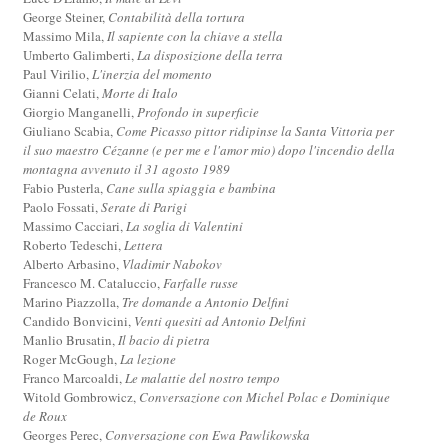
George Steiner,
Contabilità della tortura
Massimo Mila,
Il sapiente con la chiave a stella
Umberto Galimberti,
La disposizione della terra
Paul Virilio,
L'inerzia del momento
Gianni Celati,
Morte di Italo
Giorgio Manganelli,
Profondo in superficie
Giuliano Scabia,
Come Picasso pittor ridipinse la Santa Vittoria per
il suo maestro Cézanne (e per me e l'amor mio) dopo l'incendio della
montagna avvenuto il 31 agosto 1989
Fabio Pusterla,
Cane sulla spiaggia e bambina
Paolo Fossati,
Serate di Parigi
Massimo Cacciari,
La soglia di Valentini
Roberto Tedeschi,
Lettera
Alberto Arbasino,
Vladimir Nabokov
Francesco M. Cataluccio,
Farfalle russe
Marino Piazzolla,
Tre domande a Antonio Delfini
Candido Bonvicini,
Venti quesiti ad Antonio Delfini
Manlio Brusatin,
Il bacio di pietra
Roger McGough,
La lezione
Franco Marcoaldi,
Le malattie del nostro tempo
Witold Gombrowicz,
Conversazione con Michel Polac e Dominique
de Roux
Georges Perec,
Conversazione con Ewa Pawlikowska