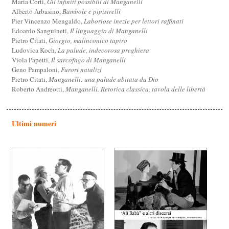
Maria Corti,
Gli infiniti possibili di Manganelli
Alberto Arbasino,
Bambole e pipistrelli
Pier Vincenzo Mengaldo,
Laboriose inezie per lettori raffinati
Edoardo Sanguineti,
Il linguaggio di Manganelli
Pietro Citati,
Giorgio, malinconico tapiro
Ludovica Koch,
La palude, indecorosa preghiera
Viola Papetti,
Il sarcofago di Manganelli
Geno Pampaloni,
Furori natalizi
Pietro Citati,
Manganelli: una palude abitata da Dio
Roberto Andreotti,
Manganelli. Retorica classica, tavola delle libertà
Ultimi numeri