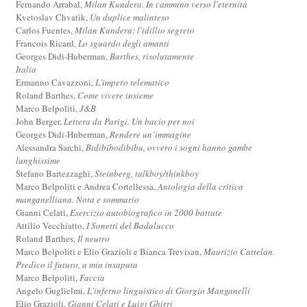
Fernando Arrabal,
Milan Kundera. In cammino verso l'eternità
Kvetoslav Chvatìk,
Un duplice malinteso
Carlos Fuentes,
Milan Kundera: l'idillio segreto
Francois Ricard,
Lo sguardo degli amanti
Georges Didi-Huberman,
Barthes, risolutamente
Italia
Ermanno Cavazzoni,
L'impero telematico
Roland Barthes,
Come vivere insieme
Marco Belpoliti,
J&B
John Berger,
Lettera da Parigi. Un bacio per noi
Georges Didi-Huberman,
Rendere un’immagine
Alessandra Sarchi,
Bidibibodibibu, ovvero i sogni hanno gambe
lunghissime
Stefano Bartezzaghi,
Steinberg, talkboy/thinkboy
Marco Belpoliti e Andrea Cortellessa,
Antologia della critica
manganelliana. Nota e sommario
Gianni Celati,
Esercizio autobiografico in 2000 battute
Attilio Vecchiatto,
I Sonetti del Badalucco
Roland Barthes,
Il neutro
Marco Belpoliti e Elio Grazioli e Bianca Trevisan,
Maurizio Cattelan.
Predico il futuro, a mia insaputa
Marco Belpoliti,
Faccia
Angelo Guglielmi,
L'inferno linguistico di Giorgio Manganelli
Elio Grazioli,
Gianni Celati e Luigi Ghirri