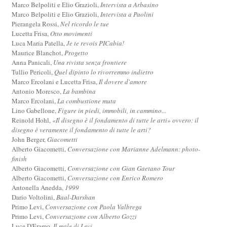
Marco Belpoliti e Elio Grazioli,
Intervista a Arbasino
Marco Belpoliti e Elio Grazioli,
Intervista a Paolini
Pierangela Rossi,
Nel ricordo le tue
Lucetta Frisa,
Otto movimenti
Luca Maria Patella,
Je te revois PICabia!
Maurice Blanchot,
Progetto
Anna Panicali,
Una rivista senza frontiere
Tullio Pericoli,
Quel dipinto lo rivorremmo indietro
Marco Ercolani e Lucetta Frisa,
Il dovere d'amore
Antonio Moresco,
La bambina
Marco Ercolani,
La combustione muta
Lino Gabellone,
Figure in piedi, immobili, in cammino...
Reinold Hohl,
«Il disegno è il fondamento di tutte le arti» ovvero: il
disegno è veramente il fondamento di tutte le arti?
John Berger,
Giacometti
Alberto Giacometti,
Conversazione con Marianne Adelmann: photo-
finish
Alberto Giacometti,
Conversazione con Gian Gaetano Tour
Alberto Giacometti,
Conversazione con Enrico Romero
Antonella Anedda,
1999
Dario Voltolini,
Baal-Darshan
Primo Levi,
Conversazione con Paola Valbrega
Primo Levi,
Conversazione con Alberto Gozzi
Luce D'Eramo,
Il male di Levi