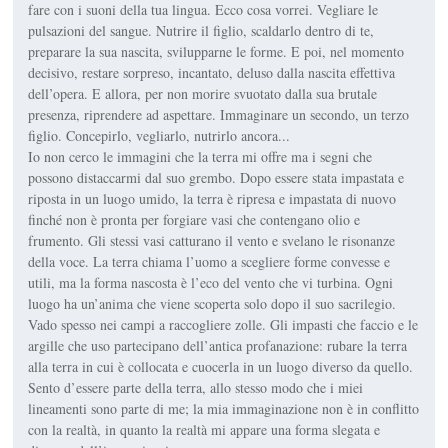
fare con i suoni della tua lingua. Ecco cosa vorrei. Vegliare le
pulsazioni del sangue. Nutrire il figlio, scaldarlo dentro di te,
preparare la sua nascita, svilupparne le forme. E poi, nel momento
decisivo, restare sorpreso, incantato, deluso dalla nascita effettiva
dell’opera. E allora, per non morire svuotato dalla sua brutale
presenza, riprendere ad aspettare. Immaginare un secondo, un terzo
figlio. Concepirlo, vegliarlo, nutrirlo ancora...
Io non cerco le immagini che la terra mi offre ma i segni che
possono distaccarmi dal suo grembo. Dopo essere stata impastata e
riposta in un luogo umido, la terra è ripresa e impastata di nuovo
finché non è pronta per forgiare vasi che contengano olio e
frumento. Gli stessi vasi catturano il vento e svelano le risonanze
della voce. La terra chiama l’uomo a scegliere forme convesse e
utili, ma la forma nascosta è l’eco del vento che vi turbina. Ogni
luogo ha un’anima che viene scoperta solo dopo il suo sacrilegio.
Vado spesso nei campi a raccogliere zolle. Gli impasti che faccio e le
argille che uso partecipano dell’antica profanazione: rubare la terra
alla terra in cui è collocata e cuocerla in un luogo diverso da quello.
Sento d’essere parte della terra, allo stesso modo che i miei
lineamenti sono parte di me; la mia immaginazione non è in conflitto
con la realtà, in quanto la realtà mi appare una forma slegata e