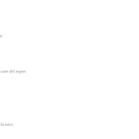
si
ccato del sogno.
la nave.