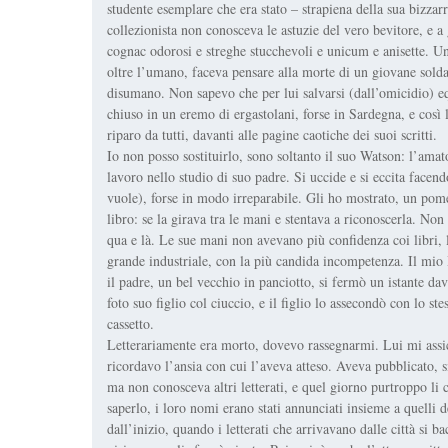
studente esemplare che era stato – strapiena della sua bizzarr
collezionista non conosceva le astuzie del vero bevitore, e a 
cognac odorosi e streghe stucchevoli e unicum e anisette. Un
oltre l’umano, faceva pensare alla morte di un giovane solda
disumano. Non sapevo che per lui salvarsi (dall’omicidio) e
chiuso in un eremo di ergastolani, forse in Sardegna, e così 
riparo da tutti, davanti alle pagine caotiche dei suoi scritti.
Io non posso sostituirlo, sono soltanto il suo Watson: l’am
lavoro nello studio di suo padre. Si uccide e si eccita facend
vuole), forse in modo irreparabile. Gli ho mostrato, un pome
libro: se la girava tra le mani e stentava a riconoscerla. No
qua e là. Le sue mani non avevano più confidenza coi libri, 
grande industriale, con la più candida incompetenza. Il mio
il padre, un bel vecchio in panciotto, si fermò un istante dav
foto suo figlio col ciuccio, e il figlio lo assecondò con lo st
cassetto.
Letterariamente era morto, dovevo rassegnarmi. Lui mi assi
ricordavo l’ansia con cui l’aveva atteso. Aveva pubblicato, s
ma non conosceva altri letterati, e quel giorno purtroppo li 
saperlo, i loro nomi erano stati annunciati insieme a quelli de
dall’inizio, quando i letterati che arrivavano dalle città si