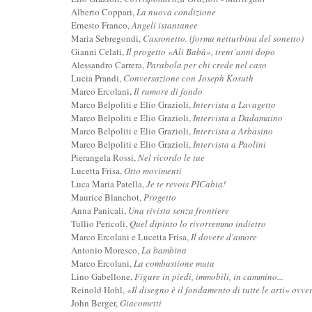
Alberto Coppari,
La nuova condizione
Ernesto Franco,
Angeli istantanee
Maria Sebregondi,
Cassonetto. (forma netturbina del sonetto)
Gianni Celati,
Il progetto «Alì Babà», trent’anni dopo
Alessandro Carrera,
Parabola per chi crede nel caso
Lucia Prandi,
Conversazione con Joseph Kosuth
Marco Ercolani,
Il rumore di fondo
Marco Belpoliti e Elio Grazioli,
Intervista a Lavagetto
Marco Belpoliti e Elio Grazioli,
Intervista a Dadamaino
Marco Belpoliti e Elio Grazioli,
Intervista a Arbasino
Marco Belpoliti e Elio Grazioli,
Intervista a Paolini
Pierangela Rossi,
Nel ricordo le tue
Lucetta Frisa,
Otto movimenti
Luca Maria Patella,
Je te revois PICabia!
Maurice Blanchot,
Progetto
Anna Panicali,
Una rivista senza frontiere
Tullio Pericoli,
Quel dipinto lo rivorremmo indietro
Marco Ercolani e Lucetta Frisa,
Il dovere d'amore
Antonio Moresco,
La bambina
Marco Ercolani,
La combustione muta
Lino Gabellone,
Figure in piedi, immobili, in cammino...
Reinold Hohl,
«Il disegno è il fondamento di tutte le arti» ovve
John Berger,
Giacometti