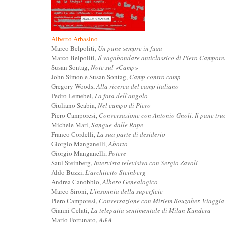
Alberto Arbasino
Marco Belpoliti,
Un pane sempre in fuga
Marco Belpoliti,
Il vagabondare anticlassico di Piero Campore
Susan Sontag,
Note sul «Camp»
John Simon e Susan Sontag,
Camp contro camp
Gregory Woods,
Alla ricerca del camp italiano
Pedro Lemebel,
La fata dell'angolo
Giuliano Scabia,
Nel campo di Piero
Piero Camporesi,
Conversazione con Antonio Gnoli. Il pane tru
Michele Mari,
Sangue dalle Rape
Franco Cordelli,
La sua parte di desiderio
Giorgio Manganelli,
Aborto
Giorgio Manganelli,
Potere
Saul Steinberg,
Intervista televisiva con Sergio Zavoli
Aldo Buzzi,
L'architetto Steinberg
Andrea Canobbio,
Albero Genealogico
Marco Sironi,
L'insonnia della superficie
Piero Camporesi,
Conversazione con Miriem Bouzaher. Viaggia 
Gianni Celati,
La telepatia sentimentale di Milan Kundera
Mario Fortunato,
A&A