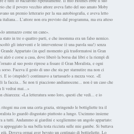
tore e tutti lo baciarono ripetutamente. Il mio Holmes ebbe il suo
mpio che il povero vecchio attore aveva fatto del suo amato Moby
vano un premio letterario per la sua autobiografia, e aveva letto
a italiana... L’attore non era previsto dal programma, ma era atteso
, «lo ammazzo come un cane».
a stato in tre o quattro parti, e che insomma era un falso nemico.
coltò gli interventi e le interventesse (è una parola sua!) senza
il Grande Appartato (in quel momento già trasformatosi in Gran
i alzò e corse a casa, dove liberò la borsa dai libri e la riempì di
 Tornato al suo posto riprese a fissare il Gran Moralista, e ogni
n sorso. Faceva il gesto di uno che sta per starnutire ma non ci
i. E io (stupido!) continuavo a tartassarlo a mezza voce. «E
gli la faccia... Se non ti piacciono andiamocene... non è un caso che
 li vedrai mai...»
chiarezza: «La letteratura sono loro, questi che vedi... e io
itegni ma con una certa grazia, stringendo le bottigliette tra il
ralista lo guardò disgustato piuttosto a lungo. Uscimmo insieme
eva a tutti. Andammo ai giardini e scegliemmo un angolo appartato:
va appoggiato la sua bella testa ricciuta sulle mie gambe. Si buttava
o giù. Doveva ormai aver bevuto un centinaio di bottigliette. Lo