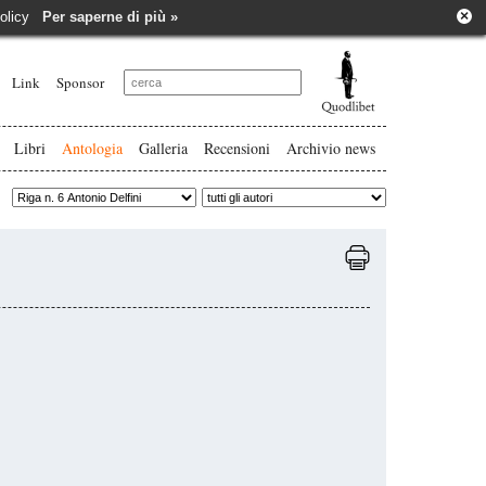
×
e policy
Per saperne di più »
Link
Sponsor
Libri
Antologia
Galleria
Recensioni
Archivio news