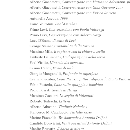
Alberto Giacometti,
Conversazione con Marianne Adelmann: ph
Alberto Giacometti,
Conversazione con Gian Gaetano Tour
Alberto Giacometti,
Conversazione con Enrico Romero
Antonella Anedda,
1999
Dario Voltolini,
Baal-Darshan
Primo Levi,
Conversazione con Paola Valbrega
Primo Levi,
Conversazione con Alberto Gozzi
Luce D'Eramo,
Il male di Levi
George Steiner,
Contabilità della tortura
Massimo Mila,
Il sapiente con la chiave a stella
Umberto Galimberti,
La disposizione della terra
Paul Virilio,
L'inerzia del momento
Gianni Celati,
Morte di Italo
Giorgio Manganelli,
Profondo in superficie
Giuliano Scabia,
Come Picasso pittor ridipinse la Santa Vittor
Fabio Pusterla,
Cane sulla spiaggia e bambina
Paolo Fossati,
Serate di Parigi
Massimo Cacciari,
La soglia di Valentini
Roberto Tedeschi,
Lettera
Alberto Arbasino,
Vladimir Nabokov
Francesco M. Cataluccio,
Farfalle russe
Marino Piazzolla,
Tre domande a Antonio Delfini
Candido Bonvicini,
Venti quesiti ad Antonio Delfini
Manlio Brusatin,
Il bacio di pietra