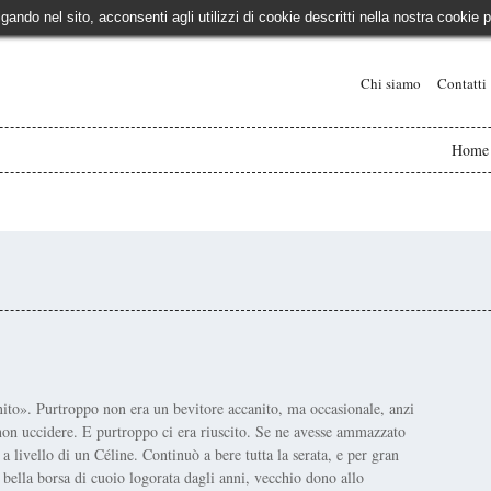
igando nel sito, acconsenti agli utilizzi di cookie descritti nella nostra cooki
Chi siamo
Contatti
Home
nito». Purtroppo non era un bevitore accanito, ma occasionale, anzi
non uccidere. E purtroppo ci era riuscito. Se ne avesse ammazzato
 livello di un Céline. Continuò a bere tutta la serata, e per gran
bella borsa di cuoio logorata dagli anni, vecchio dono allo