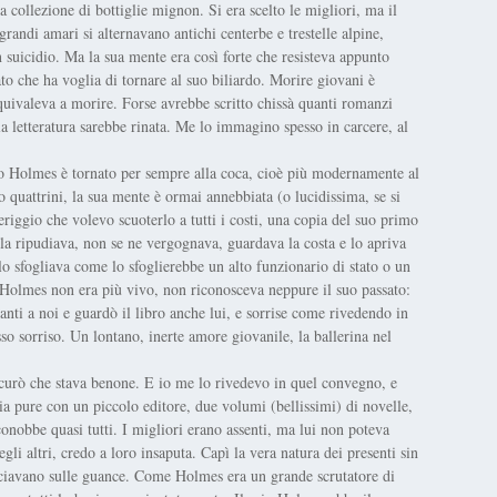
a collezione di bottiglie mignon. Si era scelto le migliori, ma il
grandi amari si alternavano antichi centerbe e trestelle alpine,
 suicidio. Ma la sua mente era così forte che resisteva appunto
to che ha voglia di tornare al suo biliardo. Morire giovani è
quivaleva a morire. Forse avrebbe scritto chissà quanti romanzi
la letteratura sarebbe rinata. Me lo immagino spesso in carcere, al
ato Holmes è tornato per sempre alla coca, cioè più modernamente al
o quattrini, la sua mente è ormai annebbiata (o lucidissima, se si
riggio che volevo scuoterlo a tutti i costi, una copia del suo primo
n la ripudiava, non se ne vergognava, guardava la costa e lo apriva
lo sfogliava come lo sfoglierebbe un alto funzionario di stato o un
 Holmes non era più vivo, non riconosceva neppure il suo passato:
anti a noi e guardò il libro anche lui, e sorrise come rivedendo in
esso sorriso. Un lontano, inerte amore giovanile, la ballerina nel
curò che stava benone. E io me lo rivedevo in quel convegno, e
ia pure con un piccolo editore, due volumi (bellissimi) di novelle,
conobbe quasi tutti. I migliori erano assenti, ma lui non poteva
gli altri, credo a loro insaputa. Capì la vera natura dei presenti sin
 baciavano sulle guance. Come Holmes era un grande scrutatore di