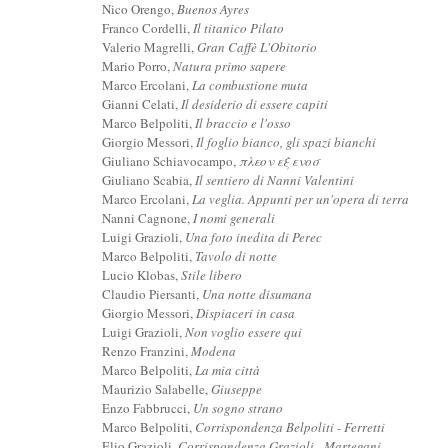
Nico Orengo,
Buenos Ayres
Franco Cordelli,
Il titanico Pilato
Valerio Magrelli,
Gran Caffè L'Obitorio
Mario Porro,
Natura primo sapere
Marco Ercolani,
La combustione muta
Gianni Celati,
Il desiderio di essere capiti
Marco Belpoliti,
Il braccio e l'osso
Giorgio Messori,
Il foglio bianco, gli spazi bianchi
Giuliano Schiavocampo,
πλεον εξ ενοσ
Giuliano Scabia,
Il sentiero di Nanni Valentini
Marco Ercolani,
La veglia. Appunti per un'opera di terra
Nanni Cagnone,
I nomi generali
Luigi Grazioli,
Una foto inedita di Perec
Marco Belpoliti,
Tavolo di notte
Lucio Klobas,
Stile libero
Claudio Piersanti,
Una notte disumana
Giorgio Messori,
Dispiaceri in casa
Luigi Grazioli,
Non voglio essere qui
Renzo Franzini,
Modena
Marco Belpoliti,
La mia città
Maurizio Salabelle,
Giuseppe
Enzo Fabbrucci,
Un sogno strano
Marco Belpoliti,
Corrispondenza Belpoliti - Ferretti
Elio Grazioli,
Corrispondenza Grazioli - Martegani