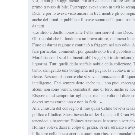
visi, e non gli sfuggì niente. Poi arrivò anche l’attore-scrit
primo travaso di bile. Purtroppo aveva visto in tivù lo sce
Dick, e poi lo aveva visto ancora in tivù mentre gli consegna
anche dei brani in pubblico: il soave suono della pura tromb
da tutti.
«Lo sfido a duello nonostante l’età» mormorò il mio Duce
Gli ricordai che in fondo era un bravo attore, o almeno lo er
Finse di darmi ragione e continuò a friggere nel suo odio. As
fare particolari commenti; poi quando notò tra il pubblico 
Moralista con i suoi indimenticabili saggi sul trasformismo) s
liquorini. Tutti quelli dello scaffale nobile della collezione.
tanto, stringendo una bottiglietta nel pugno, la vuotava in u
riesce. Nessuno si accorse che si stava ammazzando di liquor
intelligente, l’hai sempre detto anche tu... non puoi spaccar
alcuni non sono venuti, considerati uno di loro, anche se non
Rispose quasi sempre farfugliando, ma una volta mi disse con 
dovrei ammazzarne uno e non lo farò...».
Alla chiusura del convegno il mio quasi Céline beveva senza r
pollice e l’indice. Stava bevendo un J&B quando il Gran Mo
tenendoci a braccetto: Holmes trascinava le scarpe e sorrid
Holmes voleva darsi il colpo di grazia. Si era sdraiato e ave
il liquore nella bocca aperta e quasi non riusciva a mandarl