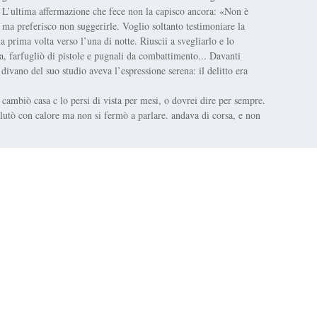
. L’ultima affermazione che fece non la capisco ancora: «Non è
 ma preferisco non suggerirle. Voglio soltanto testimoniare la
a prima volta verso l’una di notte. Riuscii a svegliarlo e lo
ra, farfugliò di pistole e pugnali da combattimento... Davanti
ivano del suo studio aveva l’espressione serena: il delitto era
i cambiò casa c lo persi di vista per mesi, o dovrei dire per sempre.
lutò con calore ma non si fermò a parlare. andava di corsa, e non