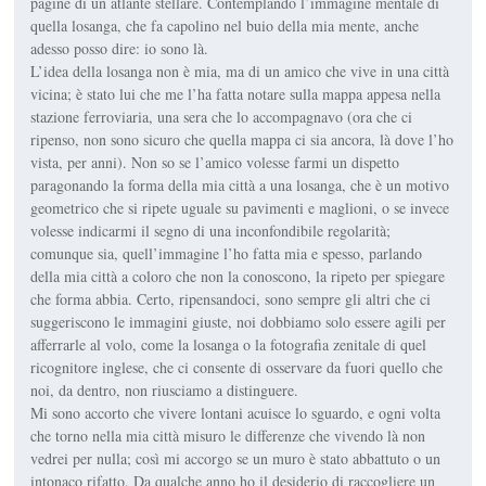
pagine di un atlante stellare. Contemplando l’immagine mentale di
quella losanga, che fa capolino nel buio della mia mente, anche
adesso posso dire: io sono là.
L’idea della losanga non è mia, ma di un amico che vive in una città
vicina; è stato lui che me l’ha fatta notare sulla mappa appesa nella
stazione ferroviaria, una sera che lo accompagnavo (ora che ci
ripenso, non sono sicuro che quella mappa ci sia ancora, là dove l’ho
vista, per anni). Non so se l’amico volesse farmi un dispetto
paragonando la forma della mia città a una losanga, che è un motivo
geometrico che si ripete uguale su pavimenti e maglioni, o se invece
volesse indicarmi il segno di una inconfondibile regolarità;
comunque sia, quell’immagine l’ho fatta mia e spesso, parlando
della mia città a coloro che non la conoscono, la ripeto per spiegare
che forma abbia. Certo, ripensandoci, sono sempre gli altri che ci
suggeriscono le immagini giuste, noi dobbiamo solo essere agili per
afferrarle al volo, come la losanga o la fotografia zenitale di quel
ricognitore inglese, che ci consente di osservare da fuori quello che
noi, da dentro, non riusciamo a distinguere.
Mi sono accorto che vivere lontani acuisce lo sguardo, e ogni volta
che torno nella mia città misuro le differenze che vivendo là non
vedrei per nulla; così mi accorgo se un muro è stato abbattuto o un
intonaco rifatto. Da qualche anno ho il desiderio di raccogliere un