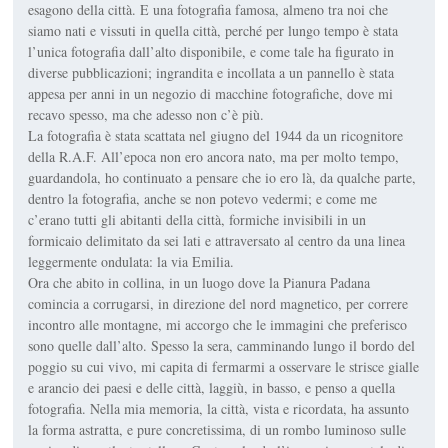
esagono della città. E una fotografia famosa, almeno tra noi che
siamo nati e vissuti in quella città, perché per lungo tempo è stata
l’unica fotografia dall’alto disponibile, e come tale ha figurato in
diverse pubblicazioni; ingrandita e incollata a un pannello è stata
appesa per anni in un negozio di macchine fotografiche, dove mi
recavo spesso, ma che adesso non c’è più.
La fotografia è stata scattata nel giugno del 1944 da un ricognitore
della R.A.F. All’epoca non ero ancora nato, ma per molto tempo,
guardandola, ho continuato a pensare che io ero là, da qualche parte,
dentro la fotografia, anche se non potevo vedermi; e come me
c’erano tutti gli abitanti della città, formiche invisibili in un
formicaio delimitato da sei lati e attraversato al centro da una linea
leggermente ondulata: la via Emilia.
Ora che abito in collina, in un luogo dove la Pianura Padana
comincia a corrugarsi, in direzione del nord magnetico, per correre
incontro alle montagne, mi accorgo che le immagini che preferisco
sono quelle dall’alto. Spesso la sera, camminando lungo il bordo del
poggio su cui vivo, mi capita di fermarmi a osservare le strisce gialle
e arancio dei paesi e delle città, laggiù, in basso, e penso a quella
fotografia. Nella mia memoria, la città, vista e ricordata, ha assunto
la forma astratta, e pure concretissima, di un rombo luminoso sulle