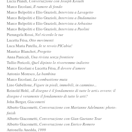
Lucia Prandi,
Conversazione con Joseph Kosuth
Marco Ercolani,
Il rumore di fondo
Marco Belpoliti e Elio Grazioli,
Intervista a Lavagetto
Marco Belpoliti e Elio Grazioli,
Intervista a Dadamaino
Marco Belpoliti e Elio Grazioli,
Intervista a Arbasino
Marco Belpoliti e Elio Grazioli,
Intervista a Paolini
Pierangela Rossi,
Nel ricordo le tue
Lucetta Frisa,
Otto movimenti
Luca Maria Patella,
Je te revois PICabia!
Maurice Blanchot,
Progetto
Anna Panicali,
Una rivista senza frontiere
Tullio Pericoli,
Quel dipinto lo rivorremmo indietro
Marco Ercolani e Lucetta Frisa,
Il dovere d'amore
Antonio Moresco,
La bambina
Marco Ercolani,
La combustione muta
Lino Gabellone,
Figure in piedi, immobili, in cammino...
Reinold Hohl,
«Il disegno è il fondamento di tutte le arti» ovvero: il
disegno è veramente il fondamento di tutte le arti?
John Berger,
Giacometti
Alberto Giacometti,
Conversazione con Marianne Adelmann: photo-
finish
Alberto Giacometti,
Conversazione con Gian Gaetano Tour
Alberto Giacometti,
Conversazione con Enrico Romero
Antonella Anedda,
1999