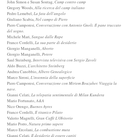
John Simon e Susan Sontag,
Camp contro camp
Gregory Woods,
Alla ricerca del camp italiano
Pedro Lemebel,
La fata dell'angolo
Giuliano Scabia,
Nel campo di Piero
Piero Camporesi,
Conversazione con Antonio Gnoli. Il pane truccato
del sogno.
Michele Mari,
Sangue dalle Rape
Franco Cordelli,
La sua parte di desiderio
Giorgio Manganelli,
Aborto
Giorgio Manganelli,
Potere
Saul Steinberg,
Intervista televisiva con Sergio Zavoli
Aldo Buzzi,
L'architetto Steinberg
Andrea Canobbio,
Albero Genealogico
Marco Sironi,
L'insonnia della superficie
Piero Camporesi,
Conversazione con Miriem Bouzaher. Viaggia la
nave.
Gianni Celati,
La telepatia sentimentale di Milan Kundera
Mario Fortunato,
A&A
Nico Orengo,
Buenos Ayres
Franco Cordelli,
Il titanico Pilato
Valerio Magrelli,
Gran Caffè L'Obitorio
Mario Porro,
Natura primo sapere
Marco Ercolani,
La combustione muta
Gianni Celati,
Il desiderio di essere capiti