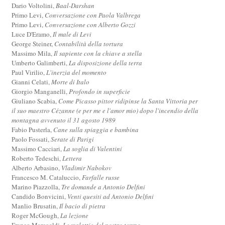
Dario Voltolini,
Baal-Darshan
Primo Levi,
Conversazione con Paola Valbrega
Primo Levi,
Conversazione con Alberto Gozzi
Luce D'Eramo,
Il male di Levi
George Steiner,
Contabilità della tortura
Massimo Mila,
Il sapiente con la chiave a stella
Umberto Galimberti,
La disposizione della terra
Paul Virilio,
L'inerzia del momento
Gianni Celati,
Morte di Italo
Giorgio Manganelli,
Profondo in superficie
Giuliano Scabia,
Come Picasso pittor ridipinse la Santa Vittoria per
il suo maestro Cézanne (e per me e l'amor mio) dopo l'incendio della
montagna avvenuto il 31 agosto 1989
Fabio Pusterla,
Cane sulla spiaggia e bambina
Paolo Fossati,
Serate di Parigi
Massimo Cacciari,
La soglia di Valentini
Roberto Tedeschi,
Lettera
Alberto Arbasino,
Vladimir Nabokov
Francesco M. Cataluccio,
Farfalle russe
Marino Piazzolla,
Tre domande a Antonio Delfini
Candido Bonvicini,
Venti quesiti ad Antonio Delfini
Manlio Brusatin,
Il bacio di pietra
Roger McGough,
La lezione
Franco Marcoaldi,
Le malattie del nostro tempo