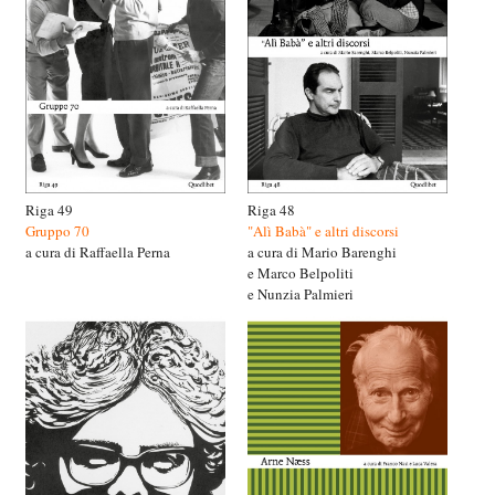
Riga 49
Riga 48
Gruppo 70
"Alì Babà" e altri discorsi
a cura di Raffaella Perna
a cura di Mario Barenghi
e Marco Belpoliti
e Nunzia Palmieri