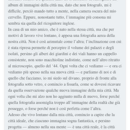
album di immagini della città ma, dato che non fotografo, mi è
difficile, perciò mando tutto a mente, nella camera oscura del mio
cervello. Eppure, nonostante tutto, l’immagine più consona mi
sembra sia quella del ricognitore inglese.
In casa di un mio amico, che è nato nella stessa città, ma che per
motivi di lavoro vive lontano, è appesa una fotografia aerea della
nostra città. Non è così azimutale come l’altra; l’inclinazione con cui
è stata ripresa permette di percepire il volume dei palazzi e degli
isolati, persino gli alberi dei giardini e dei viali hanno un cappello
consistente, non sono macchioline indistinte, come nell’altro ritratto
al microscopio, quello del ‘44. Ogni volta che ci vediamo — e ora ci
vediamo più spesso nella sua nuova città — e parliamo di noi e di
quello che facciamo, io mi siedo sul divano, proprio di fronte alla
fotografia sotto vetro, e comincio a fissarla, come se dovessi ricavare
da quella osservazione qualche nuova immagine della mia città. Ma
ogni volta che mi alzo non ho aggiunto nulla di nuovo, forse perché
quella fotografia assomiglia troppo all’immagine della realtà che già
posseggo, o forse perché non è così perfetta come l’altra.
Adesso che vivo lontano dalla mia città, comincio a capire che la
città ideale, che ciascuno immagina sogna fantastica, e persino
progetta — almeno nella sua mente — è una città reale, è la città