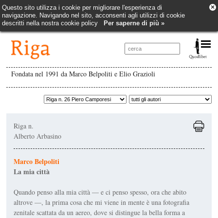
×
Questo sito utilizza i cookie per migliorare l'esperienza di
navigazione. Navigando nel sito, acconsenti agli utilizzi di cookie
descritti nella nostra cookie policy
Per saperne di più »
Fondata nel 1991 da Marco Belpoliti e Elio Grazioli
Riga n.
Alberto Arbasino
Marco Belpoliti
La mia città
Quando penso alla mia città — e ci penso spesso, ora che abito
altrove —, la prima cosa che mi viene in mente è una fotografia
zenitale scattata da un aereo, dove si distingue la bella forma a