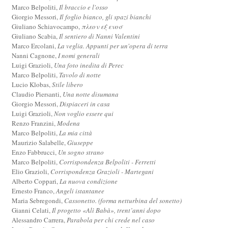
Marco Belpoliti,
Il braccio e l'osso
Giorgio Messori,
Il foglio bianco, gli spazi bianchi
Giuliano Schiavocampo,
πλεον εξ ενοσ
Giuliano Scabia,
Il sentiero di Nanni Valentini
Marco Ercolani,
La veglia. Appunti per un'opera di terra
Nanni Cagnone,
I nomi generali
Luigi Grazioli,
Una foto inedita di Perec
Marco Belpoliti,
Tavolo di notte
Lucio Klobas,
Stile libero
Claudio Piersanti,
Una notte disumana
Giorgio Messori,
Dispiaceri in casa
Luigi Grazioli,
Non voglio essere qui
Renzo Franzini,
Modena
Marco Belpoliti,
La mia città
Maurizio Salabelle,
Giuseppe
Enzo Fabbrucci,
Un sogno strano
Marco Belpoliti,
Corrispondenza Belpoliti - Ferretti
Elio Grazioli,
Corrispondenza Grazioli - Martegani
Alberto Coppari,
La nuova condizione
Ernesto Franco,
Angeli istantanee
Maria Sebregondi,
Cassonetto. (forma netturbina del sonetto)
Gianni Celati,
Il progetto «Alì Babà», trent’anni dopo
Alessandro Carrera,
Parabola per chi crede nel caso