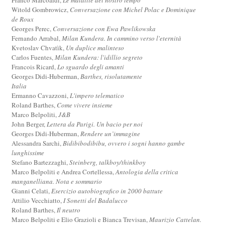
Witold Gombrowicz,
Conversazione con Michel Polac e Dominique
de Roux
Georges Perec,
Conversazione con Ewa Pawlikowska
Fernando Arrabal,
Milan Kundera. In cammino verso l'eternità
Kvetoslav Chvatìk,
Un duplice malinteso
Carlos Fuentes,
Milan Kundera: l'idillio segreto
Francois Ricard,
Lo sguardo degli amanti
Georges Didi-Huberman,
Barthes, risolutamente
Italia
Ermanno Cavazzoni,
L'impero telematico
Roland Barthes,
Come vivere insieme
Marco Belpoliti,
J&B
John Berger,
Lettera da Parigi. Un bacio per noi
Georges Didi-Huberman,
Rendere un’immagine
Alessandra Sarchi,
Bidibibodibibu, ovvero i sogni hanno gambe
lunghissime
Stefano Bartezzaghi,
Steinberg, talkboy/thinkboy
Marco Belpoliti e Andrea Cortellessa,
Antologia della critica
manganelliana. Nota e sommario
Gianni Celati,
Esercizio autobiografico in 2000 battute
Attilio Vecchiatto,
I Sonetti del Badalucco
Roland Barthes,
Il neutro
Marco Belpoliti e Elio Grazioli e Bianca Trevisan,
Maurizio Cattelan.