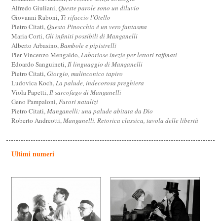
Alfredo Giuliani,
Queste parole sono un diluvio
Giovanni Raboni,
Ti rifaccio l'Otello
Pietro Citati,
Questo Pinocchio è un vero fantasma
Maria Corti,
Gli infiniti possibili di Manganelli
Alberto Arbasino,
Bambole e pipistrelli
Pier Vincenzo Mengaldo,
Laboriose inezie per lettori raffinati
Edoardo Sanguineti,
Il linguaggio di Manganelli
Pietro Citati,
Giorgio, malinconico tapiro
Ludovica Koch,
La palude, indecorosa preghiera
Viola Papetti,
Il sarcofago di Manganelli
Geno Pampaloni,
Furori natalizi
Pietro Citati,
Manganelli: una palude abitata da Dio
Roberto Andreotti,
Manganelli. Retorica classica, tavola delle libertà
Ultimi numeri