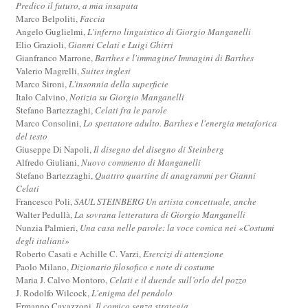
Predico il futuro, a mia insaputa
Marco Belpoliti,
Faccia
Angelo Guglielmi,
L'inferno linguistico di Giorgio Manganelli
Elio Grazioli,
Gianni Celati e Luigi Ghirri
Gianfranco Marrone,
Barthes e l'immagine/ Immagini di Barthes
Valerio Magrelli,
Suites inglesi
Marco Sironi,
L'insonnia della superficie
Italo Calvino,
Notizia su Giorgio Manganelli
Stefano Bartezzaghi,
Celati fra le parole
Marco Consolini,
Lo spettatore adulto. Barthes e l'energia metaforica
del testo
Giuseppe Di Napoli,
Il disegno del disegno di Steinberg
Alfredo Giuliani,
Nuovo commento di Manganelli
Stefano Bartezzaghi,
Quattro quartine di anagrammi per Gianni
Celati
Francesco Poli,
SAUL STEINBERG Un artista concettuale, anche
Walter Pedullà,
La sovrana letteratura di Giorgio Manganelli
Nunzia Palmieri,
Una casa nelle parole: la voce comica nei «Costumi
degli italiani»
Roberto Casati e Achille C. Varzi,
Esercizi di attenzione
Paolo Milano,
Dizionario filosofico e note di costume
Maria J. Calvo Montoro,
Celati e il duende sull’orlo del pozzo
J. Rodolfo Wilcock,
L'enigma del pendolo
Ermanno Cavazzoni,
Il comico senza strategia