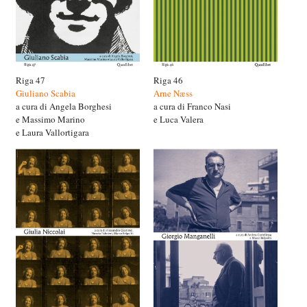
Riga 47
Riga 46
Giuliano Scabia
Arne Næss
a cura di Angela Borghesi
a cura di Franco Nasi
e Massimo Marino
e Luca Valera
e Laura Vallortigara