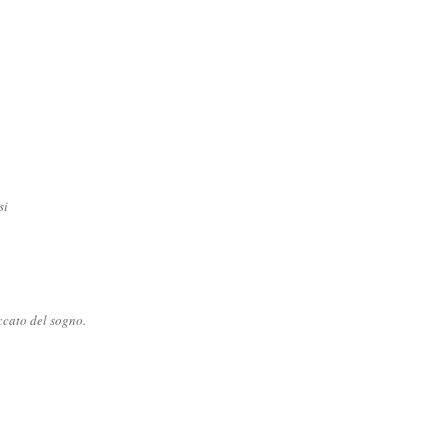
si
ccato del sogno.