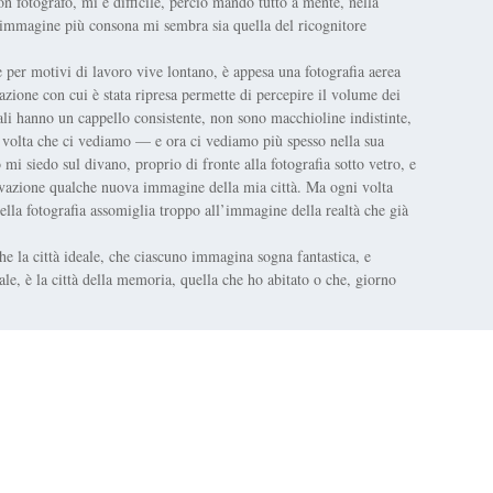
n fotografo, mi è difficile, perciò mando tutto a mente, nella
’immagine più consona mi sembra sia quella del ricognitore
e per motivi di lavoro vive lontano, è appesa una fotografia aerea
nazione con cui è stata ripresa permette di percepire il volume dei
 viali hanno un cappello consistente, non sono macchioline indistinte,
i volta che ci vediamo — e ora ci vediamo più spesso nella sua
mi siedo sul divano, proprio di fronte alla fotografia sotto vetro, e
ervazione qualche nuova immagine della mia città. Ma ogni volta
lla fotografia assomiglia troppo all’immagine della realtà che già
he la città ideale, che ciascuno immagina sogna fantastica, e
e, è la città della memoria, quella che ho abitato o che, giorno