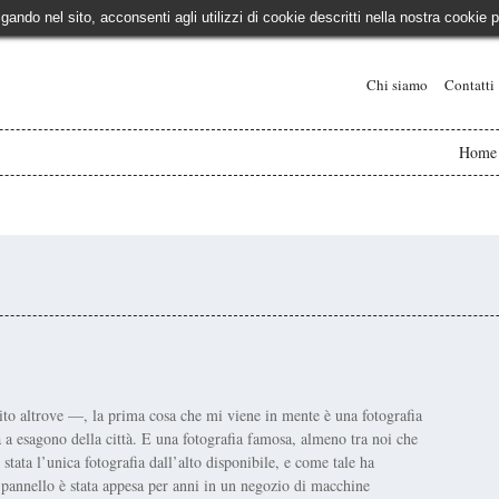
igando nel sito, acconsenti agli utilizzi di cookie descritti nella nostra cooki
Chi siamo
Contatti
Home
ito altrove —, la prima cosa che mi viene in mente è una fotografia
ma a esagono della città. E una fotografia famosa, almeno tra noi che
 stata l’unica fotografia dall’alto disponibile, e come tale ha
n pannello è stata appesa per anni in un negozio di macchine