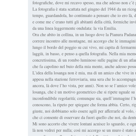
fotografiche, dove mi recavo spesso, ma che adesso non c’è 
La fotografia è stata scattata nel giugno del 1944 da un ric
tempo, guardandola, ho continuato a pensare che io ero là, d
e come me c’erano tutti gli abitanti della città, formiche invi
da una linea leggermente ondulata: la via Emilia.
Ora che abito in collina, in un luogo dove la Pianura Padana
correre incontro alle montagne, mi accorgo che le immagini 
lungo il bordo del poggio su cui vivo, mi capita di fermarmi a
laggiù, in basso, e penso a quella fotografia. Nella mia memori
concretissima, di un rombo luminoso sulle pagine di un atla
che fa capolino nel buio della mia mente, anche adesso posso
L’idea della losanga non è mia, ma di un amico che vive in un
appesa nella stazione ferroviaria, una sera che lo accompagn
ancora, là dove l’ho vista, per anni). Non so se l’amico vol
losanga, che è un motivo geometrico che si ripete uguale su 
inconfondibile regolarità; comunque sia, quell’immagine l’ho
conoscono, la ripeto per spiegare che forma abbia. Certo, ri
giuste, noi dobbiamo solo essere agili per afferrarle al volo,
che ci consente di osservare da fuori quello che noi, da dent
Mi sono accorto che vivere lontani acuisce lo sguardo, e ogn
là non vedrei per nulla; così mi accorgo se un muro è stato 