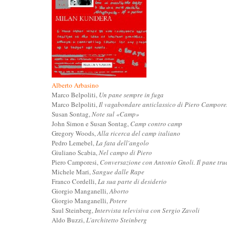
Alberto Arbasino
Marco Belpoliti,
Un pane sempre in fuga
Marco Belpoliti,
Il vagabondare anticlassico di Piero Campore
Susan Sontag,
Note sul «Camp»
John Simon e Susan Sontag,
Camp contro camp
Gregory Woods,
Alla ricerca del camp italiano
Pedro Lemebel,
La fata dell'angolo
Giuliano Scabia,
Nel campo di Piero
Piero Camporesi,
Conversazione con Antonio Gnoli. Il pane tru
Michele Mari,
Sangue dalle Rape
Franco Cordelli,
La sua parte di desiderio
Giorgio Manganelli,
Aborto
Giorgio Manganelli,
Potere
Saul Steinberg,
Intervista televisiva con Sergio Zavoli
Aldo Buzzi,
L'architetto Steinberg