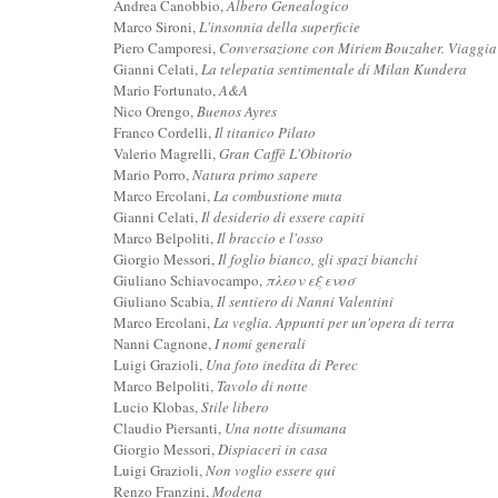
Andrea Canobbio,
Albero Genealogico
Marco Sironi,
L'insonnia della superficie
Piero Camporesi,
Conversazione con Miriem Bouzaher. Viaggia 
Gianni Celati,
La telepatia sentimentale di Milan Kundera
Mario Fortunato,
A&A
Nico Orengo,
Buenos Ayres
Franco Cordelli,
Il titanico Pilato
Valerio Magrelli,
Gran Caffè L'Obitorio
Mario Porro,
Natura primo sapere
Marco Ercolani,
La combustione muta
Gianni Celati,
Il desiderio di essere capiti
Marco Belpoliti,
Il braccio e l'osso
Giorgio Messori,
Il foglio bianco, gli spazi bianchi
Giuliano Schiavocampo,
πλεον εξ ενοσ
Giuliano Scabia,
Il sentiero di Nanni Valentini
Marco Ercolani,
La veglia. Appunti per un'opera di terra
Nanni Cagnone,
I nomi generali
Luigi Grazioli,
Una foto inedita di Perec
Marco Belpoliti,
Tavolo di notte
Lucio Klobas,
Stile libero
Claudio Piersanti,
Una notte disumana
Giorgio Messori,
Dispiaceri in casa
Luigi Grazioli,
Non voglio essere qui
Renzo Franzini,
Modena