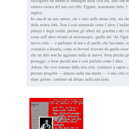
raccogliere un album di immagini della città ma, dato che no
camera oscura del mio cervello. Eppure, nonostante tutto, l
inglese.
In casa di un mio amico, che è nato nella stessa città, ma ch
della nostra città. Non è così azimutale come l’altra; l’incli
palazzi e degli isolati, persino gli alberi dei giardini e dei
come nell’altro ritratto al microscopio, quello del ‘44. Ogn
nuova città — e parliamo di noi e di quello che facciamo, io 
comincio a fissarla, come se dovessi ricavare da quella oss
che mi alzo non ho aggiunto nulla di nuovo, forse perché que
posseggo, o forse perché non è così perfetta come l’altra.
Adesso che vivo lontano dalla mia città, comincio a capire c
persino progetta — almeno nella sua mente — è una città real
dopo giorno, continuo ad abitare nella mia testa.