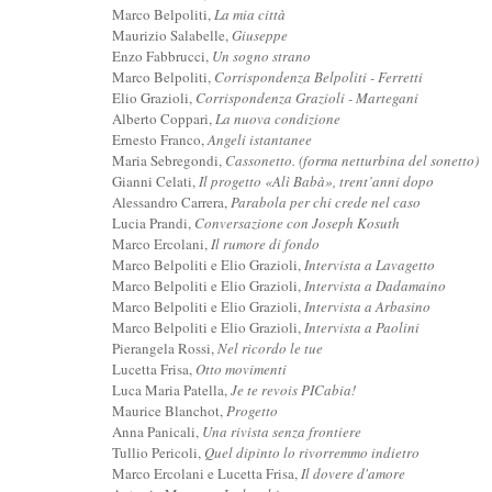
Marco Belpoliti,
La mia città
Maurizio Salabelle,
Giuseppe
Enzo Fabbrucci,
Un sogno strano
Marco Belpoliti,
Corrispondenza Belpoliti - Ferretti
Elio Grazioli,
Corrispondenza Grazioli - Martegani
Alberto Coppari,
La nuova condizione
Ernesto Franco,
Angeli istantanee
Maria Sebregondi,
Cassonetto. (forma netturbina del sonetto)
Gianni Celati,
Il progetto «Alì Babà», trent’anni dopo
Alessandro Carrera,
Parabola per chi crede nel caso
Lucia Prandi,
Conversazione con Joseph Kosuth
Marco Ercolani,
Il rumore di fondo
Marco Belpoliti e Elio Grazioli,
Intervista a Lavagetto
Marco Belpoliti e Elio Grazioli,
Intervista a Dadamaino
Marco Belpoliti e Elio Grazioli,
Intervista a Arbasino
Marco Belpoliti e Elio Grazioli,
Intervista a Paolini
Pierangela Rossi,
Nel ricordo le tue
Lucetta Frisa,
Otto movimenti
Luca Maria Patella,
Je te revois PICabia!
Maurice Blanchot,
Progetto
Anna Panicali,
Una rivista senza frontiere
Tullio Pericoli,
Quel dipinto lo rivorremmo indietro
Marco Ercolani e Lucetta Frisa,
Il dovere d'amore