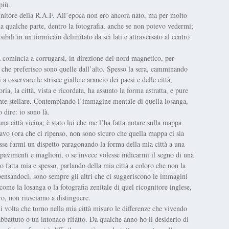
più.
ognitore della R.A.F. All’epoca non ero ancora nato, ma per molto
a qualche parte, dentro la fotografia, anche se non potevo vedermi;
sibili in un formicaio delimitato da sei lati e attraversato al centro
 comincia a corrugarsi, in direzione del nord magnetico, per
che preferisco sono quelle dall’alto. Spesso la sera, camminando
 osservare le strisce gialle e arancio dei paesi e delle città,
a, la città, vista e ricordata, ha assunto la forma astratta, e pure
nte stellare. Contemplando l’immagine mentale di quella losanga,
 dire: io sono là.
a città vicina; è stato lui che me l’ha fatta notare sulla mappa
avo (ora che ci ripenso, non sono sicuro che quella mappa ci sia
esse farmi un dispetto paragonando la forma della mia città a una
pavimenti e maglioni, o se invece volesse indicarmi il segno di una
 fatta mia e spesso, parlando della mia città a coloro che non la
pensandoci, sono sempre gli altri che ci suggeriscono le immagini
 come la losanga o la fotografia zenitale di quel ricognitore inglese,
ro, non riusciamo a distinguere.
i volta che torno nella mia città misuro le differenze che vivendo
abbattuto o un intonaco rifatto. Da qualche anno ho il desiderio di