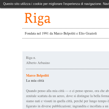
Questo sito utilizza i cookie per migliorare l'esperienza di navigazione. Nav
Fondata nel 1991 da Marco Belpoliti e Elio Grazioli
Riga n.
Alberto Arbasino
Marco Belpoliti
La mia città
Quando penso alla mia città — e ci penso spesso, ora che ab
zenitale scattata da un aereo, dove si distingue la bella for
siamo nati e vissuti in quella città, perché per lungo tempo è
figurato in diverse pubblicazioni; ingrandita e incollata a u