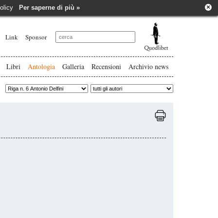
×
e policy
Per saperne di più »
Link
Sponsor
Libri
Antologia
Galleria
Recensioni
Archivio news