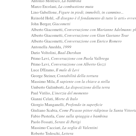
Antonio Moresco,
La bambina
Marco Ercolani,
La combustione muta
Lino Gabellone,
Figure in piedi, immobili, in cammino...
Reinold Hohl,
«Il disegno è il fondamento di tutte le arti» ovve
John Berger,
Giacometti
Alberto Giacometti,
Conversazione con Marianne Adelmann: ph
Alberto Giacometti,
Conversazione con Gian Gaetano Tour
Alberto Giacometti,
Conversazione con Enrico Romero
Antonella Anedda,
1999
Dario Voltolini,
Baal-Darshan
Primo Levi,
Conversazione con Paola Valbrega
Primo Levi,
Conversazione con Alberto Gozzi
Luce D'Eramo,
Il male di Levi
George Steiner,
Contabilità della tortura
Massimo Mila,
Il sapiente con la chiave a stella
Umberto Galimberti,
La disposizione della terra
Paul Virilio,
L'inerzia del momento
Gianni Celati,
Morte di Italo
Giorgio Manganelli,
Profondo in superficie
Giuliano Scabia,
Come Picasso pittor ridipinse la Santa Vittor
Fabio Pusterla,
Cane sulla spiaggia e bambina
Paolo Fossati,
Serate di Parigi
Massimo Cacciari,
La soglia di Valentini
Roberto Tedeschi,
Lettera