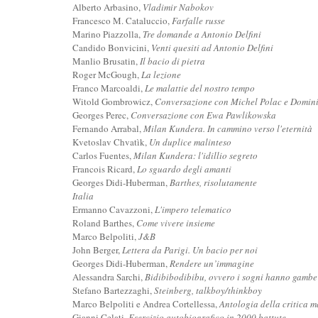
Alberto Arbasino,
Vladimir Nabokov
Francesco M. Cataluccio,
Farfalle russe
Marino Piazzolla,
Tre domande a Antonio Delfini
Candido Bonvicini,
Venti quesiti ad Antonio Delfini
Manlio Brusatin,
Il bacio di pietra
Roger McGough,
La lezione
Franco Marcoaldi,
Le malattie del nostro tempo
Witold Gombrowicz,
Conversazione con Michel Polac e Domin
Georges Perec,
Conversazione con Ewa Pawlikowska
Fernando Arrabal,
Milan Kundera. In cammino verso l'eternità
Kvetoslav Chvatìk,
Un duplice malinteso
Carlos Fuentes,
Milan Kundera: l'idillio segreto
Francois Ricard,
Lo sguardo degli amanti
Georges Didi-Huberman,
Barthes, risolutamente
Italia
Ermanno Cavazzoni,
L'impero telematico
Roland Barthes,
Come vivere insieme
Marco Belpoliti,
J&B
John Berger,
Lettera da Parigi. Un bacio per noi
Georges Didi-Huberman,
Rendere un’immagine
Alessandra Sarchi,
Bidibibodibibu, ovvero i sogni hanno gambe
Stefano Bartezzaghi,
Steinberg, talkboy/thinkboy
Marco Belpoliti e Andrea Cortellessa,
Antologia della critica 
Gianni Celati,
Esercizio autobiografico in 2000 battute