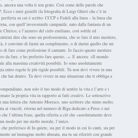
to, ancora una volta ti son grato. Così come delle parole che
Ecco i miei gioielli (la fotografia di Luigi Ghirri che c’è in
i periferia su cui è scritto: CCCP e Fedeli alla linea – la linea che
derna, con quell’inverosimile campanile, nato dalla fantasia di un
e Chirico; e l’azzurro del cielo emiliano, così sottile ed
tirmi dire che sono un professionista, che so fare il mio mestiere,
ltà, è convinto di farmi un complimento, o di darmi quello che mi
 di fare come professione il cantante. Io faccio questo mestiere
o da fare, e ho preferito fare questo...». E ancora: «Il mondo
le alla massima creatività possibile. Io sono assolutamente
ia entro regole le più rigide possibili. Tu non devi vivere in una
llo che hai dentro. Tu devi vivere in una situazione che ti obbliga a
mpendiano, non solo il tuo modo di sentire la vita e l’arte e i
sare la propria vita in rapporto ai fatti creativi. Le sottoscrivo
in una lettera che Antonio Moresco, uno scrittore che stimo molto,
ata ai vincoli, ritorna nel numero di Riga dedicato a Perec e nei
do che l’ultima frase, quella riferita a ciò che «assolutamente deve
e, un modo per me molto morale, l’unico.
che preferisco di In quiete, sia per il modo in cui lo canti, sia per
amente un’immagine molto abusata, ma tu sai riferirti con grande