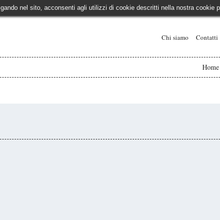
igando nel sito, acconsenti agli utilizzi di cookie descritti nella nostra cooki
Chi siamo
Contatti
Home