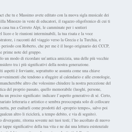
ct che tu e Massimo avete editato con la nuova sigla musicale dei
lla Minozzo in veste di educatori, il ragazzo oligofrenico di cui ti
casa tua a Cerreto Alpi, le camminate per i sentieri
 liceo e le riunioni interminabili, la tua risata e la voce
stratore, i racconti del viaggio verso la Grecia e la Turchia, e
rto periodo con Roberto, che per me è il luogo originario dei CCCP,
o le prime note del gruppo.
o un modo di ricordare un’antica amicizia, una delle più vecchie
sidero tra i più significativi della nostra generazione.
i aspetti è forviante, soprattutto se assunta come una chiave
o avvenimenti che tendono a sfuggire al calendario e alle cronologie,
ci mancherebbe altro che volessimo chiudere la nostra percezione del
ntica del proprio passato, quello memorabile (luoghi, persone,
ha un preciso significato: indicare l’aspetto generativo di sé. Certo,
nariato letteraria e artistico e sembra preoccupata solo di collocare
rinetta, per esaltarli come prodotti del «proprio tempo», salvo poi
ualcun altro li riciclerà, a tempo debito, e via di seguito).
o divergente, ritorna sovente nei tuoi testi; l’ho ascoltato di nuovo
 tappe significative della tua vita e ne dai una lettura esistenziale