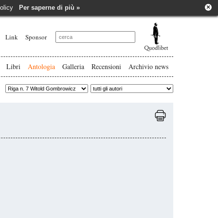
×
e policy
Per saperne di più »
Link
Sponsor
Libri
Antologia
Galleria
Recensioni
Archivio news