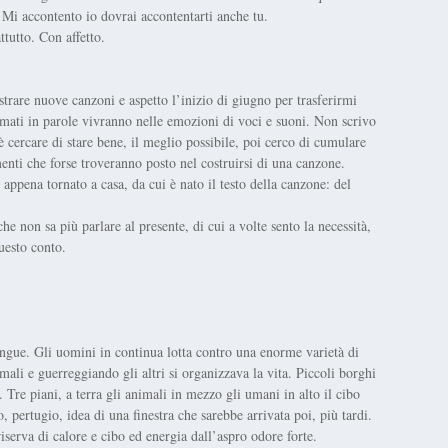
Mi accontento io dovrai accontentarti anche tu.
tutto. Con affetto.
trare nuove canzoni e aspetto l’inizio di giugno per trasferirmi
rmati in parole vivranno nelle emozioni di voci e suoni. Non scrivo
è cercare di stare bene, il meglio possibile, poi cerco di cumulare
enti che forse troveranno posto nel costruirsi di una canzone.
 appena tornato a casa, da cui è nato il testo della canzone: del
he non sa più parlare al presente, di cui a volte sento la necessità,
uesto conto.
ngue. Gli uomini in continua lotta contro una enorme varietà di
imali e guerreggiando gli altri si organizzava la vita. Piccoli borghi
. Tre piani, a terra gli animali in mezzo gli umani in alto il cibo
, pertugio, idea di una finestra che sarebbe arrivata poi, più tardi.
riserva di calore e cibo ed energia dall’aspro odore forte.