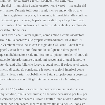
anti del tuo carattere e le corrispondenti età della vita.
 che dici – l’amicizia è anche questo, non è vero? – ma anche dal
e il pezzo. Durante tutti questi anni, mentre andavi dietro a te
co, in viaggiatore, in poeta, in cantante, in musicista, alla continua
ritrovavi, poco a poco, la parte antica di te, quella più intima e
azionale». L’importanza del tuo lavoro di cantante e scrittore di
ei stato, che sei ora.
» – non credo che ti avrei seguito, come amico e come ascoltatore,
o in te: la coerenza alle proprie contraddizioni. In A tratti, il
amboni avete inciso con la sigla dei CSI, canti: «non fare di
pperò / cosa fare o non fare non lo so / quando dove perché
questa dichiarazione vale moltissimo sul piano morale: rifiutare di
spettacolo (ricordo sempre quando mi raccontasti di quel famoso e
te, davanti alla folla che faceva a pugni sotto il palco: se ci scappa
 smetto di cantare); considerare le proprie ragioni interiori come
artito, chiesa, casta). Probabilmente è stata proprio questa coerenza
he contrastava con tutti gli interessi economici e le lusinghe
a.
dei CCCP, i ritmi forsennati, le provocazioni culturali e visive,
 inquietudine, quella dell’anima; e che fosse necessario per te – per
e certezze per far cadere al suolo i frutti di una nuova e differente
arsi, per non cedere, mentre la nuova umanità dei CSI consiste