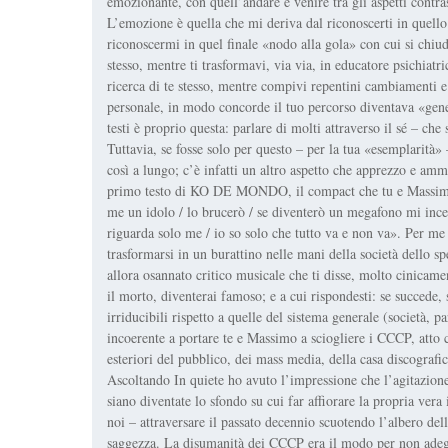
emozionante, con quell’andare e venire tra gli aspetti contrast
L’emozione è quella che mi deriva dal riconoscerti in quello
riconoscermi in quel finale «nodo alla gola» con cui si chiud
stesso, mentre ti trasformavi, via via, in educatore psichiatri
ricerca di te stesso, mentre compivi repentini cambiamenti e 
personale, in modo concorde il tuo percorso diventava «gener
testi è proprio questa: parlare di molti attraverso il sé – che s
Tuttavia, se fosse solo per questo – per la tua «esemplarità
così a lungo; c’è infatti un altro aspetto che apprezzo e ammir
primo testo di KO DE MONDO, il compact che tu e Massimo Z
me un idolo / lo brucerò / se diventerò un megafono mi ince
riguarda solo me / io so solo che tutto va e non va». Per me 
trasformarsi in un burattino nelle mani della società dello 
allora osannato critico musicale che ti disse, molto cinicamen
il morto, diventerai famoso; e a cui rispondesti: se succede,
irriducibili rispetto a quelle del sistema generale (società, p
incoerente a portare te e Massimo a sciogliere i CCCP, atto c
esteriori del pubblico, dei mass media, della casa discografic
Ascoltando In quiete ho avuto l’impressione che l’agitazione 
siano diventate lo sfondo su cui far affiorare la propria vera
noi – attraversare il passato decennio scuotendo l’albero dell
saggezza. La disumanità dei CCCP era il modo per non adegu