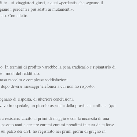
di te – ai viaggiatori giusti, a quei «perdenti» che segnano il
giano i perdenti i più adatti ai mutamenti».
ndo. Con affetto.
. In termini di profitto varrebbe la pena sradicarlo e ripiantarlo di
 e i modi del redditizio.
arso raccolto e complesse soddisfazioni.
a dopo diversi messaggi telefonici a cui non ho risposto.
gnano di risposta, di ulteriori conclusioni.
vo in ospedale, un piccolo ospedale della provincia emiliana (qui
 a resistere. Uscito ai primi di maggio e con la necessità di una
 passato anni a cantare curami curami prendimi in cura da te forse
o sul palco dei CSI, ho registrato nei primi giorni di giugno in