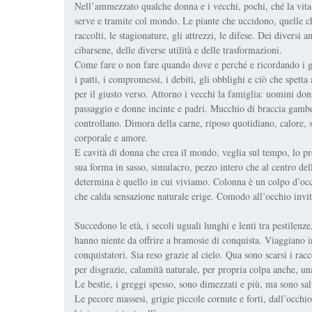
Nell’ammezzato qualche donna e i vecchi, pochi, ché la vita
serve e tramite col mondo. Le piante che uccidono, quelle che
raccolti, le stagionature, gli attrezzi, le difese. Dei diver
cibarsene, delle diverse utilità e delle trasformazioni.
Come fare o non fare quando dove e perché e ricordando i gradi
i patti, i compromessi, i debiti, gli obblighi e ciò che spetta
per il giusto verso. Attorno i vecchi la famiglia: uomini donn
passaggio e donne incinte e padri. Mucchio di braccia gambe
controllano. Dimora della carne, riposo quotidiano, calore, 
corporale e amore.
E cavità di donna che crea il mondo, veglia sul tempo, lo p
sua forma in sasso, simulacro, pezzo intero che al centro dell
determina è quello in cui viviamo. Colonna è un colpo d’occ
che calda sensazione naturale erige. Comodo all’occhio invit
Succedono le età, i secoli uguali lunghi e lenti tra pestilenz
hanno niente da offrire a bramosie di conquista. Viaggiano i
conquistatori. Sia reso grazie al cielo. Qua sono scarsi i racc
per disgrazie, calamità naturale, per propria colpa anche, un
Le bestie, i greggi spesso, sono dimezzati e più, ma sono sal
Le pecore massesi, grigie piccole cornute e forti, dall’occhio