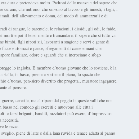
 era dura e pretendeva molto. Padroni delle usanze e del sapere che
 curano, che nutrono, che servono al lavoro e gli innesti, i tagli, i
si animali, dell’allevamento e doma, del modo di ammazzarli e di
 di sangue, le parentele, le relazioni, i dissidi, gli odi, le faide,
 ai morti e poi il tener mente e tramandare, il sapere che sì tutto va
e bimbi, figli nipoti zii, lavoranti a stagione e servi e gente di
 facce e stomaci e pance, sfregamenti di carne e mani che
sapore familiare, odore e sguardi che si incrociano e sfogo
rotegge lo ingloba. E membro d’uomo giovane che lo sostiene, è la
a stalla, in basso, preme e sostiene il piano, lo spazio che
hio d’uomo, pen-siero divertito che progetta,, muratore ingegnere,
ante al pensare.
e, guerre, carestie, ma al riparo dal peggio in queste valli che non
n basso nel comodo gli eserciti e muovono alle città i
olti e farsi briganti, banditi, razziatori può essere, d’improvviso,
a necessità.
ve le razze.
 sveglio, piene di latte e dalla lana ruvida e tenace adatta al panno