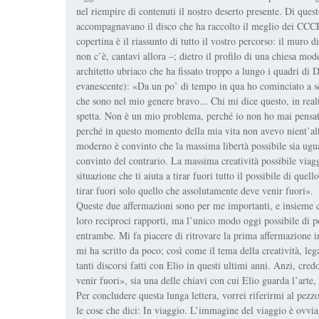
nel riempire di contenuti il nostro deserto presente. Di ques
accompagnavano il disco che ha raccolto il meglio dei CCCP, 
copertina è il riassunto di tutto il vostro percorso: il muro d
non c’è, cantavi allora –; dietro il profilo di una chiesa mo
architetto ubriaco che ha fissato troppo a lungo i quadri di D
evanescente): «Da un po’ di tempo in qua ho cominciato a sen
che sono nel mio genere bravo... Chi mi dice questo, in rea
spetta. Non è un mio problema, perché io non ho mai pensato
perché in questo momento della mia vita non avevo nient’altr
moderno è convinto che la massima libertà possibile sia ugua
convinto del contrario. La massima creatività possibile viagg
situazione che ti aiuta a tirar fuori tutto il possibile di que
tirar fuori solo quello che assolutamente deve venir fuori».
Queste due affermazioni sono per me importanti, e insieme co
loro reciproci rapporti, ma l’unico modo oggi possibile di pen
entrambe. Mi fa piacere di ritrovare la prima affermazione 
mi ha scritto da poco; così come il tema della creatività, leg
tanti discorsi fatti con Elio in questi ultimi anni. Anzi, cre
venir fuori», sia una delle chiavi con cui Elio guarda l’art
Per concludere questa lunga lettera, vorrei riferirmi al pezzo 
le cose che dici: In viaggio. L’immagine del viaggio è ovvi