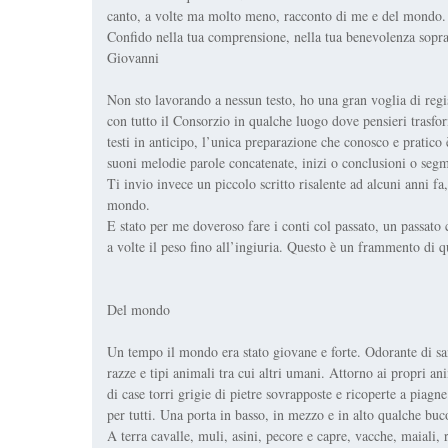
canto, a volte ma molto meno, racconto di me e del mondo. 
Confido nella tua comprensione, nella tua benevolenza soprat
Giovanni
Non sto lavorando a nessun testo, ho una gran voglia di regis
con tutto il Consorzio in qualche luogo dove pensieri trasfo
testi in anticipo, l’unica preparazione che conosco e pratico 
suoni melodie parole concatenate, inizi o conclusioni o segm
Ti invio invece un piccolo scritto risalente ad alcuni anni fa,
mondo.
E stato per me doveroso fare i conti col passato, un passato c
a volte il peso fino all’ingiuria. Questo è un frammento di q
Del mondo
Un tempo il mondo era stato giovane e forte. Odorante di sa
razze e tipi animali tra cui altri umani. Attorno ai propri an
di case torri grigie di pietre sovrapposte e ricoperte a piagne
per tutti. Una porta in basso, in mezzo e in alto qualche buco
A terra cavalle, muli, asini, pecore e capre, vacche, maiali, 