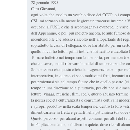
28 gennaio 1995
Caro Giovanni,
ogni volta che ascolto un vecchio disco dei CCCP, o i compa
CSI, mi tornano alla mente le giornate trascorse insieme a Vi
occupavi all’USL e che ti accompagnava ovunque, le visite a 
dell’Appennino, e poi, più indietro ancora, le aule fumose del
inconfondibile che adesso riascolto nell’altoparlante del regi
soprattutto la casa di Fellegara, dove hai abitato per un ce
quello in cui ho letto i primi testi che hai scritto e ascoltat
Tornare indietro nel tempo con la memoria, per me non è sol
che conservo, ma di ritrovare le radici di un percorso che con
So benissimo che questa etichetta – «generazione» – per molt
interpretativa, in quanto vi sono moltissimi fatti, incontri 
per proiettarsi sia nel tempo futuro che in quello passato (
tempo in una direzione sola!); tuttavia, per chi non si dime
letture, viaggi, musiche, film, ecc.), questo abusato termine 
la nostra società culturalizzata e consumista coltiva il moder
i «propri prodotti» nella scala temporale, dentro la loro vet
dimenticarsene in fretta e gettarli nella pattumiera (da dove q
Questo percorso, per alcuni aspetti comune, per altri del tutt
in Palpitazione tenue, nel disco In quiete, dove ricordi alcune