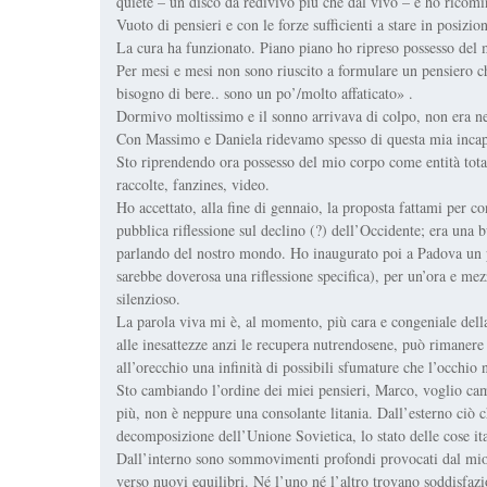
quiete – un disco da redivivo più che dal vivo – e ho ricomi
Vuoto di pensieri e con le forze sufficienti a stare in posizio
La cura ha funzionato. Piano piano ho ripreso possesso del mi
Per mesi e mesi non sono riuscito a formulare un pensiero c
bisogno di bere.. sono un po’/molto affaticato» .
Dormivo moltissimo e il sonno arrivava di colpo, non era ne
Con Massimo e Daniela ridevamo spesso di questa mia incap
Sto riprendendo ora possesso del mio corpo come entità total
raccolte, fanzines, video.
Ho accettato, alla fine di gennaio, la proposta fattami per 
pubblica riflessione sul declino (?) dell’Occidente; era una 
parlando del nostro mondo. Ho inaugurato poi a Padova un pi
sarebbe doverosa una riflessione specifica), per un’ora e me
silenzioso.
La parola viva mi è, al momento, più cara e congeniale dell
alle inesattezze anzi le recupera nutrendosene, può rimaner
all’orecchio una infinità di possibili sfumature che l’occhio
Sto cambiando l’ordine dei miei pensieri, Marco, voglio cam
più, non è neppure una consolante litania. Dall’esterno ciò c
decomposizione dell’Unione Sovietica, lo stato delle cose ita
Dall’interno sono sommovimenti profondi provocati dal mio 
verso nuovi equilibri. Né l’uno né l’altro trovano soddisf