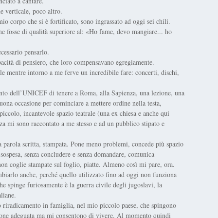
nciato a cantare.
ne verticale, poco altro.
o corpo che si è fortificato, sono ingrassato ad oggi sei chili.
he fosse di qualità superiore al: «Ho fame, devo mangiare... ho
cessario pensarlo.
acità di pensiero, che loro compensavano egregiamente.
e mentre intorno a me ferve un incredibile fare: concerti, dischi,
conto dell’UNICEF di tenere a Roma, alla Sapienza, una lezione, una
buona occasione per cominciare a mettere ordine nella testa,
ccolo, incantevole spazio teatrale (una ex chiesa e anche qui
zza mi sono raccontato a me stesso e ad un pubblico stipato e
a parola scritta, stampata. Pone meno problemi, concede più spazio
e sospesa, senza concludere e senza domandare, comunica
 non coglie stampate sul foglio, piatte. Almeno così mi pare, ora.
biarlo anche, perché quello utilizzato fino ad oggi non funziona
he spinge furiosamente è la guerra civile degli jugoslavi, la
liane.
riradicamento in famiglia, nel mio piccolo paese, che spingono
azione adeguata ma mi consentono di vivere. Al momento quindi