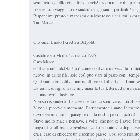
semplicità ed efficacia – forse perché ancora una volta parli 
ritornello: «viaggiano i viandanti viaggiano i perdenti / viag
Rispondimi presto e mandami qualche testo a cui stai lavora
Tuo Marco
Giovanni Lindo Ferretti a Belpoliti
Castelnuono Monti, 22 marzo 1995
Caro Marco,
coltivare un’amicizia è po’ come coltivare un vecchio frutteto
nuovo, in dritte file, solo così può stare al passo con i tempi
Qualcuno però coltiva, amandoli, vecchi alberi che danno sc
Da un mese rigiro tra le mie mani la tua lettera ed è arrivat
Un amorevole insistere.
Non so risponderti. Le cose che tu dici sono vere, non abbiso
Vivo un piacevole momento. Esattamente un anno fa mi trova
dovrebbe iniziare un panegirico alla nostra piccola patria).
Stavo molto male e pensavo, a volte, che non ce l’avrei fatta
lunga ed equilibrata convalescenza ho pensato che dopo aver
era il caso di chiedere un riscontro palese. Così sono risalit