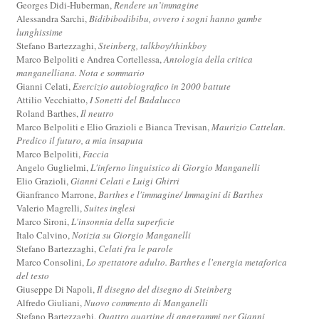
Georges Didi-Huberman,
Rendere un’immagine
Alessandra Sarchi,
Bidibibodibibu, ovvero i sogni hanno gambe
lunghissime
Stefano Bartezzaghi,
Steinberg, talkboy/thinkboy
Marco Belpoliti e Andrea Cortellessa,
Antologia della critica
manganelliana. Nota e sommario
Gianni Celati,
Esercizio autobiografico in 2000 battute
Attilio Vecchiatto,
I Sonetti del Badalucco
Roland Barthes,
Il neutro
Marco Belpoliti e Elio Grazioli e Bianca Trevisan,
Maurizio Cattelan.
Predico il futuro, a mia insaputa
Marco Belpoliti,
Faccia
Angelo Guglielmi,
L'inferno linguistico di Giorgio Manganelli
Elio Grazioli,
Gianni Celati e Luigi Ghirri
Gianfranco Marrone,
Barthes e l'immagine/ Immagini di Barthes
Valerio Magrelli,
Suites inglesi
Marco Sironi,
L'insonnia della superficie
Italo Calvino,
Notizia su Giorgio Manganelli
Stefano Bartezzaghi,
Celati fra le parole
Marco Consolini,
Lo spettatore adulto. Barthes e l'energia metaforica
del testo
Giuseppe Di Napoli,
Il disegno del disegno di Steinberg
Alfredo Giuliani,
Nuovo commento di Manganelli
Stefano Bartezzaghi,
Quattro quartine di anagrammi per Gianni