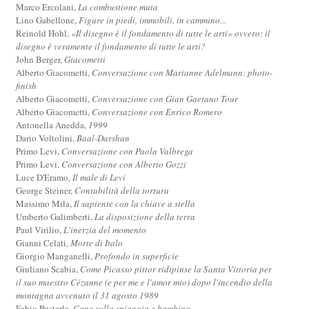
Marco Ercolani,
La combustione muta
Lino Gabellone,
Figure in piedi, immobili, in cammino...
Reinold Hohl,
«Il disegno è il fondamento di tutte le arti» ovvero: il
disegno è veramente il fondamento di tutte le arti?
John Berger,
Giacometti
Alberto Giacometti,
Conversazione con Marianne Adelmann: photo-
finish
Alberto Giacometti,
Conversazione con Gian Gaetano Tour
Alberto Giacometti,
Conversazione con Enrico Romero
Antonella Anedda,
1999
Dario Voltolini,
Baal-Darshan
Primo Levi,
Conversazione con Paola Valbrega
Primo Levi,
Conversazione con Alberto Gozzi
Luce D'Eramo,
Il male di Levi
George Steiner,
Contabilità della tortura
Massimo Mila,
Il sapiente con la chiave a stella
Umberto Galimberti,
La disposizione della terra
Paul Virilio,
L'inerzia del momento
Gianni Celati,
Morte di Italo
Giorgio Manganelli,
Profondo in superficie
Giuliano Scabia,
Come Picasso pittor ridipinse la Santa Vittoria per
il suo maestro Cézanne (e per me e l'amor mio) dopo l'incendio della
montagna avvenuto il 31 agosto 1989
Fabio Pusterla,
Cane sulla spiaggia e bambina