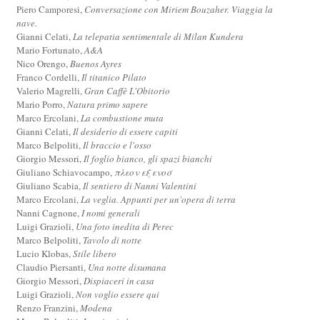
Piero Camporesi,
Conversazione con Miriem Bouzaher. Viaggia la
nave.
Gianni Celati,
La telepatia sentimentale di Milan Kundera
Mario Fortunato,
A&A
Nico Orengo,
Buenos Ayres
Franco Cordelli,
Il titanico Pilato
Valerio Magrelli,
Gran Caffè L'Obitorio
Mario Porro,
Natura primo sapere
Marco Ercolani,
La combustione muta
Gianni Celati,
Il desiderio di essere capiti
Marco Belpoliti,
Il braccio e l'osso
Giorgio Messori,
Il foglio bianco, gli spazi bianchi
Giuliano Schiavocampo,
πλεον εξ ενοσ
Giuliano Scabia,
Il sentiero di Nanni Valentini
Marco Ercolani,
La veglia. Appunti per un'opera di terra
Nanni Cagnone,
I nomi generali
Luigi Grazioli,
Una foto inedita di Perec
Marco Belpoliti,
Tavolo di notte
Lucio Klobas,
Stile libero
Claudio Piersanti,
Una notte disumana
Giorgio Messori,
Dispiaceri in casa
Luigi Grazioli,
Non voglio essere qui
Renzo Franzini,
Modena