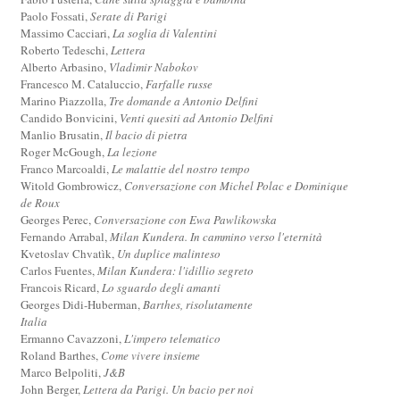
Paolo Fossati,
Serate di Parigi
Massimo Cacciari,
La soglia di Valentini
Roberto Tedeschi,
Lettera
Alberto Arbasino,
Vladimir Nabokov
Francesco M. Cataluccio,
Farfalle russe
Marino Piazzolla,
Tre domande a Antonio Delfini
Candido Bonvicini,
Venti quesiti ad Antonio Delfini
Manlio Brusatin,
Il bacio di pietra
Roger McGough,
La lezione
Franco Marcoaldi,
Le malattie del nostro tempo
Witold Gombrowicz,
Conversazione con Michel Polac e Dominique
de Roux
Georges Perec,
Conversazione con Ewa Pawlikowska
Fernando Arrabal,
Milan Kundera. In cammino verso l'eternità
Kvetoslav Chvatìk,
Un duplice malinteso
Carlos Fuentes,
Milan Kundera: l'idillio segreto
Francois Ricard,
Lo sguardo degli amanti
Georges Didi-Huberman,
Barthes, risolutamente
Italia
Ermanno Cavazzoni,
L'impero telematico
Roland Barthes,
Come vivere insieme
Marco Belpoliti,
J&B
John Berger,
Lettera da Parigi. Un bacio per noi