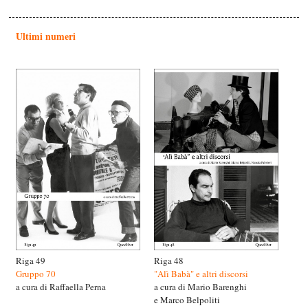
Ultimi numeri
Riga 49
Riga 48
Gruppo 70
"Alì Babà" e altri discorsi
a cura di Raffaella Perna
a cura di Mario Barenghi
e Marco Belpoliti