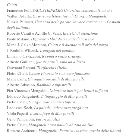
Celati
Francesco Poli,
SAUL STEINBERG Un artista concettuale, anche
Walter Pedullà,
La sovrana letteratura di Giorgio Manganelli
Nunzia Palmieri,
Una casa nelle parole: la voce comica nei «Costumi
degli italiani»
Roberto Casati e Achille C. Varzi,
Esercizi di attenzione
Paolo Milano,
Dizionario filosofico e note di costume
Maria J. Calvo Montoro,
Celati e il duende sull’orlo del pozzo
J. Rodolfo Wilcock,
L'enigma del pendolo
Ermanno Cavazzoni,
Il comico senza strategia
Alfredo Giuliani,
Queste parole sono un diluvio
Giovanni Raboni,
Ti rifaccio l'Otello
Pietro Citati,
Questo Pinocchio è un vero fantasma
Maria Corti,
Gli infiniti possibili di Manganelli
Alberto Arbasino,
Bambole e pipistrelli
Pier Vincenzo Mengaldo,
Laboriose inezie per lettori raffinati
Edoardo Sanguineti,
Il linguaggio di Manganelli
Pietro Citati,
Giorgio, malinconico tapiro
Ludovica Koch,
La palude, indecorosa preghiera
Viola Papetti,
Il sarcofago di Manganelli
Geno Pampaloni,
Furori natalizi
Pietro Citati,
Manganelli: una palude abitata da Dio
Roberto Andreotti,
Manganelli. Retorica classica, tavola delle libertà