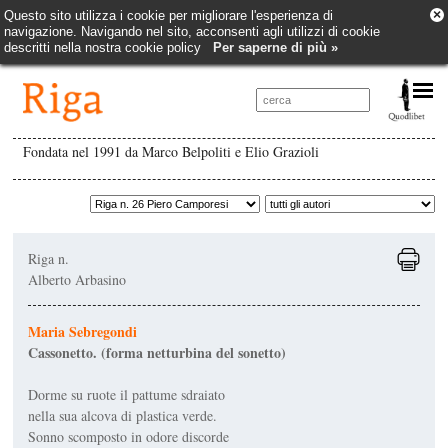
×
Questo sito utilizza i cookie per migliorare l'esperienza di
navigazione. Navigando nel sito, acconsenti agli utilizzi di cookie
descritti nella nostra cookie policy
Per saperne di più »
Fondata nel 1991 da Marco Belpoliti e Elio Grazioli
Riga n.
Alberto Arbasino
Maria Sebregondi
Cassonetto. (forma netturbina del sonetto)
Dorme su ruote il pattume sdraiato
nella sua alcova di plastica verde.
Sonno scomposto in odore discorde