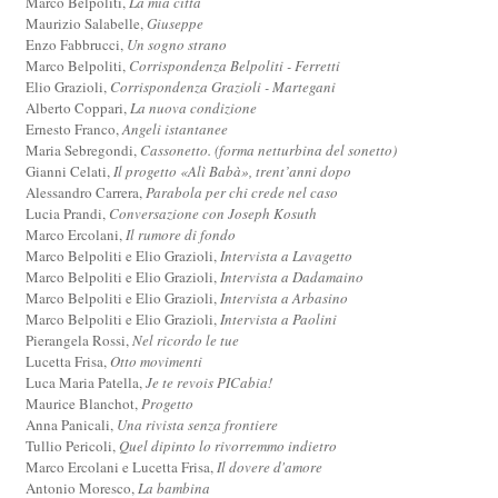
Marco Belpoliti,
La mia città
Maurizio Salabelle,
Giuseppe
Enzo Fabbrucci,
Un sogno strano
Marco Belpoliti,
Corrispondenza Belpoliti - Ferretti
Elio Grazioli,
Corrispondenza Grazioli - Martegani
Alberto Coppari,
La nuova condizione
Ernesto Franco,
Angeli istantanee
Maria Sebregondi,
Cassonetto. (forma netturbina del sonetto)
Gianni Celati,
Il progetto «Alì Babà», trent’anni dopo
Alessandro Carrera,
Parabola per chi crede nel caso
Lucia Prandi,
Conversazione con Joseph Kosuth
Marco Ercolani,
Il rumore di fondo
Marco Belpoliti e Elio Grazioli,
Intervista a Lavagetto
Marco Belpoliti e Elio Grazioli,
Intervista a Dadamaino
Marco Belpoliti e Elio Grazioli,
Intervista a Arbasino
Marco Belpoliti e Elio Grazioli,
Intervista a Paolini
Pierangela Rossi,
Nel ricordo le tue
Lucetta Frisa,
Otto movimenti
Luca Maria Patella,
Je te revois PICabia!
Maurice Blanchot,
Progetto
Anna Panicali,
Una rivista senza frontiere
Tullio Pericoli,
Quel dipinto lo rivorremmo indietro
Marco Ercolani e Lucetta Frisa,
Il dovere d'amore
Antonio Moresco,
La bambina