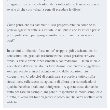
dilagare diffuso e incontrastato della sottocultura, francamente non
so se e di che cosa valga la pena di prendere le difese.
Come pensa che sia cambiato il suo progetto estetico come se lo
poneva agli inizi della sua attività, o nel punto che lei ritiene per sé
più significativo, più «programmatico», e il punto a cui si sente
oggi?
In termini di bilancio, forse un po’ troppo rigidi e schematici, ho
conosciuto una graduale trasformazione, senza peraltro arrivare,
credo, a veri e propri ripensamenti o contraddizioni. Da un’iniziale
assolutezza dell’enunciato, da formulazioni con pretese «oggettive»
sono pervenuto a un più attento ascolto delle occasioni più
«soggettive». Credo cioè di continuare a procedere tuttora sulla
stessa linea, sulle stesse «diagonali» di allora, pur concedendomi
qualche benefica e salutare indulgenza... A queste stesse domande,
tanto per fare un esempio, mi pare di rispondere in modo semplice e
diretto, diverso dal tono vagamente oracolare che avrei adottato anni
addietro.