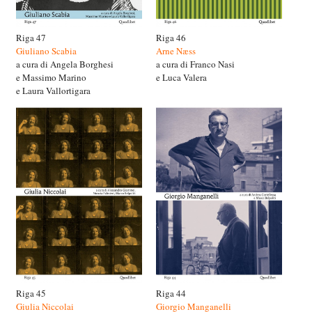
Riga 47
Riga 46
Giuliano Scabia
Arne Næss
a cura di Angela Borghesi
a cura di Franco Nasi
e Massimo Marino
e Luca Valera
e Laura Vallortigara
Riga 45
Riga 44
Giulia Niccolai
Giorgio Manganelli