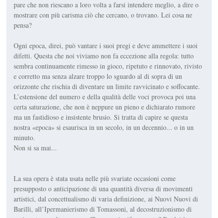
pare che non riescano a loro volta a farsi intendere meglio, a dire o
mostrare con più carisma ciò che cercano, o trovano. Lei cosa ne
pensa?
Ogni epoca, direi, può vantare i suoi pregi e deve ammettere i suoi
difetti. Questa che noi viviamo non fa eccezione alla regola: tutto
sembra continuamente rimesso in gioco, ripetuto e rinnovato, rivisto
e corretto ma senza alzare troppo lo sguardo al di sopra di un
orizzonte che rischia di diventare un limite ravvicinato e soffocante.
L’estensione del numero e della qualità delle voci provoca poi una
certa saturazione, che non è neppure un pieno e dichiarato rumore
ma un fastidioso e insistente brusio. Si tratta di capire se questa
nostra «epoca» si esaurisca in un secolo, in un decennio... o in un
minuto.
Non si sa mai...
La sua opera è stata usata nelle più svariate occasioni come
presupposto o anticipazione di una quantità diversa di movimenti
artistici, dal concettualismo di varia definizione, ai Nuovi Nuovi di
Barilli, all’Ipermanierismo di Tomassoni, al decostruzionismo di