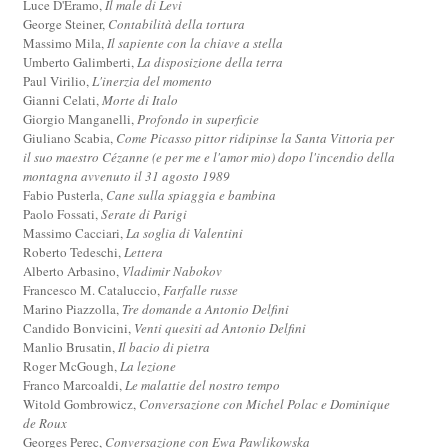
Luce D'Eramo,
Il male di Levi
George Steiner,
Contabilità della tortura
Massimo Mila,
Il sapiente con la chiave a stella
Umberto Galimberti,
La disposizione della terra
Paul Virilio,
L'inerzia del momento
Gianni Celati,
Morte di Italo
Giorgio Manganelli,
Profondo in superficie
Giuliano Scabia,
Come Picasso pittor ridipinse la Santa Vittoria per
il suo maestro Cézanne (e per me e l'amor mio) dopo l'incendio della
montagna avvenuto il 31 agosto 1989
Fabio Pusterla,
Cane sulla spiaggia e bambina
Paolo Fossati,
Serate di Parigi
Massimo Cacciari,
La soglia di Valentini
Roberto Tedeschi,
Lettera
Alberto Arbasino,
Vladimir Nabokov
Francesco M. Cataluccio,
Farfalle russe
Marino Piazzolla,
Tre domande a Antonio Delfini
Candido Bonvicini,
Venti quesiti ad Antonio Delfini
Manlio Brusatin,
Il bacio di pietra
Roger McGough,
La lezione
Franco Marcoaldi,
Le malattie del nostro tempo
Witold Gombrowicz,
Conversazione con Michel Polac e Dominique
de Roux
Georges Perec,
Conversazione con Ewa Pawlikowska