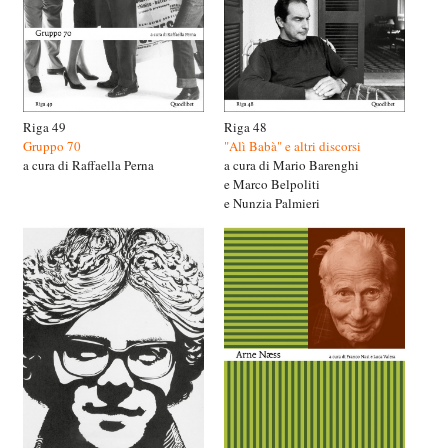
Riga 49
Riga 48
Gruppo 70
"Alì Babà" e altri discorsi
a cura di Raffaella Perna
a cura di Mario Barenghi
e Marco Belpoliti
e Nunzia Palmieri