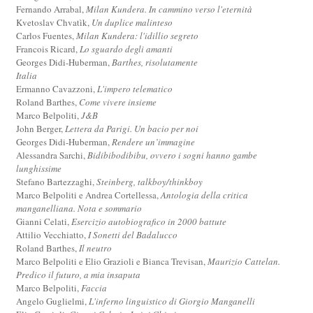
Fernando Arrabal,
Milan Kundera. In cammino verso l'eternità
Kvetoslav Chvatìk,
Un duplice malinteso
Carlos Fuentes,
Milan Kundera: l'idillio segreto
Francois Ricard,
Lo sguardo degli amanti
Georges Didi-Huberman,
Barthes, risolutamente
Italia
Ermanno Cavazzoni,
L'impero telematico
Roland Barthes,
Come vivere insieme
Marco Belpoliti,
J&B
John Berger,
Lettera da Parigi. Un bacio per noi
Georges Didi-Huberman,
Rendere un’immagine
Alessandra Sarchi,
Bidibibodibibu, ovvero i sogni hanno gambe
lunghissime
Stefano Bartezzaghi,
Steinberg, talkboy/thinkboy
Marco Belpoliti e Andrea Cortellessa,
Antologia della critica
manganelliana. Nota e sommario
Gianni Celati,
Esercizio autobiografico in 2000 battute
Attilio Vecchiatto,
I Sonetti del Badalucco
Roland Barthes,
Il neutro
Marco Belpoliti e Elio Grazioli e Bianca Trevisan,
Maurizio Cattelan.
Predico il futuro, a mia insaputa
Marco Belpoliti,
Faccia
Angelo Guglielmi,
L'inferno linguistico di Giorgio Manganelli