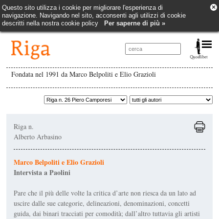
×
Questo sito utilizza i cookie per migliorare l'esperienza di
navigazione. Navigando nel sito, acconsenti agli utilizzi di cookie
descritti nella nostra cookie policy
Per saperne di più »
Fondata nel 1991 da Marco Belpoliti e Elio Grazioli
Riga n.
Alberto Arbasino
Marco Belpoliti e Elio Grazioli
Intervista a Paolini
Pare che il più delle volte la critica d’arte non riesca da un lato ad
uscire dalle sue categorie, delineazioni, denominazioni, concetti
guida, dai binari tracciati per comodità; dall’altro tuttavia gli artisti