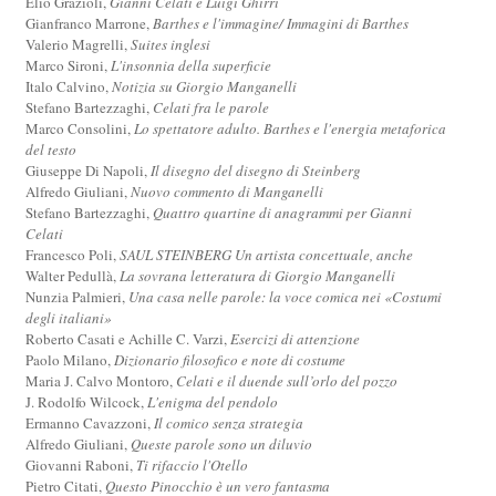
Elio Grazioli,
Gianni Celati e Luigi Ghirri
Gianfranco Marrone,
Barthes e l'immagine/ Immagini di Barthes
Valerio Magrelli,
Suites inglesi
Marco Sironi,
L'insonnia della superficie
Italo Calvino,
Notizia su Giorgio Manganelli
Stefano Bartezzaghi,
Celati fra le parole
Marco Consolini,
Lo spettatore adulto. Barthes e l'energia metaforica
del testo
Giuseppe Di Napoli,
Il disegno del disegno di Steinberg
Alfredo Giuliani,
Nuovo commento di Manganelli
Stefano Bartezzaghi,
Quattro quartine di anagrammi per Gianni
Celati
Francesco Poli,
SAUL STEINBERG Un artista concettuale, anche
Walter Pedullà,
La sovrana letteratura di Giorgio Manganelli
Nunzia Palmieri,
Una casa nelle parole: la voce comica nei «Costumi
degli italiani»
Roberto Casati e Achille C. Varzi,
Esercizi di attenzione
Paolo Milano,
Dizionario filosofico e note di costume
Maria J. Calvo Montoro,
Celati e il duende sull’orlo del pozzo
J. Rodolfo Wilcock,
L'enigma del pendolo
Ermanno Cavazzoni,
Il comico senza strategia
Alfredo Giuliani,
Queste parole sono un diluvio
Giovanni Raboni,
Ti rifaccio l'Otello
Pietro Citati,
Questo Pinocchio è un vero fantasma