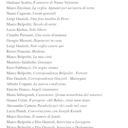
Giuliano Scabia,
Il sentiero di Nanni Valentini
Marco Ercolani,
La veglia. Appunti per un'opera di terra
Nanni Cagnone,
I nomi generali
Luigi Grazioli,
Una foto inedita di Perec
Marco Belpoliti,
Tavolo di notte
Lucio Klobas,
Stile libero
Claudio Piersanti,
Una notte disumana
Giorgio Messori,
Dispiaceri in casa
Luigi Grazioli,
Non voglio essere qui
Renzo Franzini,
Modena
Marco Belpoliti,
La mia città
Maurizio Salabelle,
Giuseppe
Enzo Fabbrucci,
Un sogno strano
Marco Belpoliti,
Corrispondenza Belpoliti - Ferretti
Elio Grazioli,
Corrispondenza Grazioli - Martegani
Alberto Coppari,
La nuova condizione
Ernesto Franco,
Angeli istantanee
Maria Sebregondi,
Cassonetto. (forma netturbina del sonetto)
Gianni Celati,
Il progetto «Alì Babà», trent’anni dopo
Alessandro Carrera,
Parabola per chi crede nel caso
Lucia Prandi,
Conversazione con Joseph Kosuth
Marco Ercolani,
Il rumore di fondo
Marco Belpoliti e Elio Grazioli,
Intervista a Lavagetto
Marco Belpoliti e Elio Grazioli,
Intervista a Dadamaino