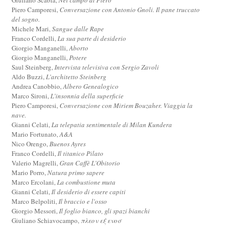
Piero Camporesi,
Conversazione con Antonio Gnoli. Il pane truccato
del sogno.
Michele Mari,
Sangue dalle Rape
Franco Cordelli,
La sua parte di desiderio
Giorgio Manganelli,
Aborto
Giorgio Manganelli,
Potere
Saul Steinberg,
Intervista televisiva con Sergio Zavoli
Aldo Buzzi,
L'architetto Steinberg
Andrea Canobbio,
Albero Genealogico
Marco Sironi,
L'insonnia della superficie
Piero Camporesi,
Conversazione con Miriem Bouzaher. Viaggia la
nave.
Gianni Celati,
La telepatia sentimentale di Milan Kundera
Mario Fortunato,
A&A
Nico Orengo,
Buenos Ayres
Franco Cordelli,
Il titanico Pilato
Valerio Magrelli,
Gran Caffè L'Obitorio
Mario Porro,
Natura primo sapere
Marco Ercolani,
La combustione muta
Gianni Celati,
Il desiderio di essere capiti
Marco Belpoliti,
Il braccio e l'osso
Giorgio Messori,
Il foglio bianco, gli spazi bianchi
Giuliano Schiavocampo,
πλεον εξ ενοσ