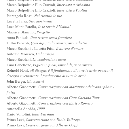
Marco Belpoliti e Elio Grazioli,
Intervista a Arbasino
Marco Belpoliti e Elio Grazioli,
Intervista a Paolini
Pierangela Rossi,
Nel ricordo le tue
Lucetta Frisa,
Otto movimenti
Luca Maria Patella,
Je te revois PICabia!
Maurice Blanchot,
Progetto
Anna Panicali,
Una rivista senza frontiere
Tullio Pericoli,
Quel dipinto lo rivorremmo indietro
Marco Ercolani e Lucetta Frisa,
Il dovere d'amore
Antonio Moresco,
La bambina
Marco Ercolani,
La combustione muta
Lino Gabellone,
Figure in piedi, immobili, in cammino...
Reinold Hohl,
«Il disegno è il fondamento di tutte le arti» ovvero: il
disegno è veramente il fondamento di tutte le arti?
John Berger,
Giacometti
Alberto Giacometti,
Conversazione con Marianne Adelmann: photo-
finish
Alberto Giacometti,
Conversazione con Gian Gaetano Tour
Alberto Giacometti,
Conversazione con Enrico Romero
Antonella Anedda,
1999
Dario Voltolini,
Baal-Darshan
Primo Levi,
Conversazione con Paola Valbrega
Primo Levi,
Conversazione con Alberto Gozzi