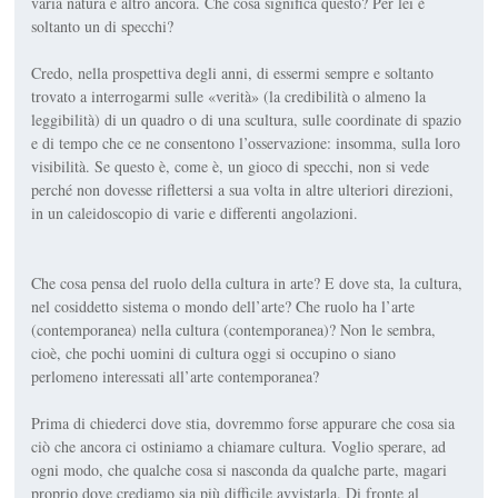
varia natura e altro ancora. Che cosa significa questo? Per lei è
soltanto un di specchi?
Credo, nella prospettiva degli anni, di essermi sempre e soltanto
trovato a interrogarmi sulle «verità» (la credibilità o almeno la
leggibilità) di un quadro o di una scultura, sulle coordinate di spazio
e di tempo che ce ne consentono l’osservazione: insomma, sulla loro
visibilità. Se questo è, come è, un gioco di specchi, non si vede
perché non dovesse riflettersi a sua volta in altre ulteriori direzioni,
in un caleidoscopio di varie e differenti angolazioni.
Che cosa pensa del ruolo della cultura in arte? E dove sta, la cultura,
nel cosiddetto sistema o mondo dell’arte? Che ruolo ha l’arte
(contemporanea) nella cultura (contemporanea)? Non le sembra,
cioè, che pochi uomini di cultura oggi si occupino o siano
perlomeno interessati all’arte contemporanea?
Prima di chiederci dove stia, dovremmo forse appurare che cosa sia
ciò che ancora ci ostiniamo a chiamare cultura. Voglio sperare, ad
ogni modo, che qualche cosa si nasconda da qualche parte, magari
proprio dove crediamo sia più difficile avvistarla. Di fronte al