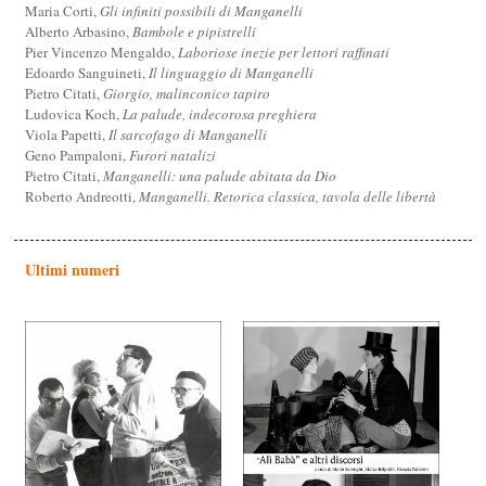
Maria Corti,
Gli infiniti possibili di Manganelli
Alberto Arbasino,
Bambole e pipistrelli
Pier Vincenzo Mengaldo,
Laboriose inezie per lettori raffinati
Edoardo Sanguineti,
Il linguaggio di Manganelli
Pietro Citati,
Giorgio, malinconico tapiro
Ludovica Koch,
La palude, indecorosa preghiera
Viola Papetti,
Il sarcofago di Manganelli
Geno Pampaloni,
Furori natalizi
Pietro Citati,
Manganelli: una palude abitata da Dio
Roberto Andreotti,
Manganelli. Retorica classica, tavola delle libertà
Ultimi numeri