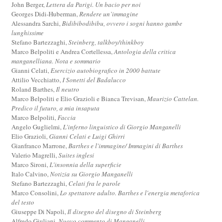
John Berger,
Lettera da Parigi. Un bacio per noi
Georges Didi-Huberman,
Rendere un’immagine
Alessandra Sarchi,
Bidibibodibibu, ovvero i sogni hanno gambe
lunghissime
Stefano Bartezzaghi,
Steinberg, talkboy/thinkboy
Marco Belpoliti e Andrea Cortellessa,
Antologia della critica
manganelliana. Nota e sommario
Gianni Celati,
Esercizio autobiografico in 2000 battute
Attilio Vecchiatto,
I Sonetti del Badalucco
Roland Barthes,
Il neutro
Marco Belpoliti e Elio Grazioli e Bianca Trevisan,
Maurizio Cattelan.
Predico il futuro, a mia insaputa
Marco Belpoliti,
Faccia
Angelo Guglielmi,
L'inferno linguistico di Giorgio Manganelli
Elio Grazioli,
Gianni Celati e Luigi Ghirri
Gianfranco Marrone,
Barthes e l'immagine/ Immagini di Barthes
Valerio Magrelli,
Suites inglesi
Marco Sironi,
L'insonnia della superficie
Italo Calvino,
Notizia su Giorgio Manganelli
Stefano Bartezzaghi,
Celati fra le parole
Marco Consolini,
Lo spettatore adulto. Barthes e l'energia metaforica
del testo
Giuseppe Di Napoli,
Il disegno del disegno di Steinberg
Alfredo Giuliani,
Nuovo commento di Manganelli