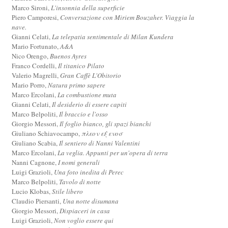
Marco Sironi,
L'insonnia della superficie
Piero Camporesi,
Conversazione con Miriem Bouzaher. Viaggia la
nave.
Gianni Celati,
La telepatia sentimentale di Milan Kundera
Mario Fortunato,
A&A
Nico Orengo,
Buenos Ayres
Franco Cordelli,
Il titanico Pilato
Valerio Magrelli,
Gran Caffè L'Obitorio
Mario Porro,
Natura primo sapere
Marco Ercolani,
La combustione muta
Gianni Celati,
Il desiderio di essere capiti
Marco Belpoliti,
Il braccio e l'osso
Giorgio Messori,
Il foglio bianco, gli spazi bianchi
Giuliano Schiavocampo,
πλεον εξ ενοσ
Giuliano Scabia,
Il sentiero di Nanni Valentini
Marco Ercolani,
La veglia. Appunti per un'opera di terra
Nanni Cagnone,
I nomi generali
Luigi Grazioli,
Una foto inedita di Perec
Marco Belpoliti,
Tavolo di notte
Lucio Klobas,
Stile libero
Claudio Piersanti,
Una notte disumana
Giorgio Messori,
Dispiaceri in casa
Luigi Grazioli,
Non voglio essere qui