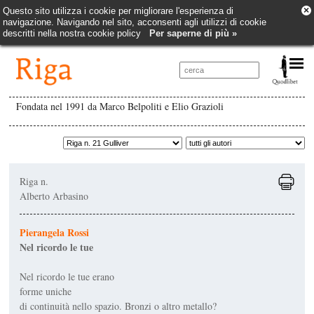
×
Questo sito utilizza i cookie per migliorare l'esperienza di
navigazione. Navigando nel sito, acconsenti agli utilizzi di cookie
descritti nella nostra cookie policy
Per saperne di più »
Fondata nel 1991 da Marco Belpoliti e Elio Grazioli
Riga n.
Alberto Arbasino
Pierangela Rossi
Nel ricordo le tue
Nel ricordo le tue erano
forme uniche
di continuità nello spazio. Bronzi o altro metallo?