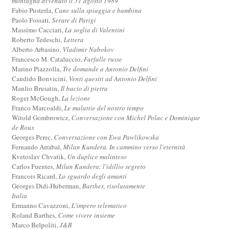
montagna avvenuto il 31 agosto 1989
Fabio Pusterla,
Cane sulla spiaggia e bambina
Paolo Fossati,
Serate di Parigi
Massimo Cacciari,
La soglia di Valentini
Roberto Tedeschi,
Lettera
Alberto Arbasino,
Vladimir Nabokov
Francesco M. Cataluccio,
Farfalle russe
Marino Piazzolla,
Tre domande a Antonio Delfini
Candido Bonvicini,
Venti quesiti ad Antonio Delfini
Manlio Brusatin,
Il bacio di pietra
Roger McGough,
La lezione
Franco Marcoaldi,
Le malattie del nostro tempo
Witold Gombrowicz,
Conversazione con Michel Polac e Dominique
de Roux
Georges Perec,
Conversazione con Ewa Pawlikowska
Fernando Arrabal,
Milan Kundera. In cammino verso l'eternità
Kvetoslav Chvatìk,
Un duplice malinteso
Carlos Fuentes,
Milan Kundera: l'idillio segreto
Francois Ricard,
Lo sguardo degli amanti
Georges Didi-Huberman,
Barthes, risolutamente
Italia
Ermanno Cavazzoni,
L'impero telematico
Roland Barthes,
Come vivere insieme
Marco Belpoliti,
J&B