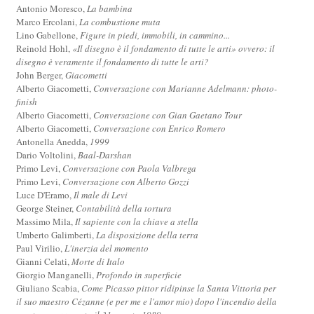
Antonio Moresco,
La bambina
Marco Ercolani,
La combustione muta
Lino Gabellone,
Figure in piedi, immobili, in cammino...
Reinold Hohl,
«Il disegno è il fondamento di tutte le arti» ovvero: il
disegno è veramente il fondamento di tutte le arti?
John Berger,
Giacometti
Alberto Giacometti,
Conversazione con Marianne Adelmann: photo-
finish
Alberto Giacometti,
Conversazione con Gian Gaetano Tour
Alberto Giacometti,
Conversazione con Enrico Romero
Antonella Anedda,
1999
Dario Voltolini,
Baal-Darshan
Primo Levi,
Conversazione con Paola Valbrega
Primo Levi,
Conversazione con Alberto Gozzi
Luce D'Eramo,
Il male di Levi
George Steiner,
Contabilità della tortura
Massimo Mila,
Il sapiente con la chiave a stella
Umberto Galimberti,
La disposizione della terra
Paul Virilio,
L'inerzia del momento
Gianni Celati,
Morte di Italo
Giorgio Manganelli,
Profondo in superficie
Giuliano Scabia,
Come Picasso pittor ridipinse la Santa Vittoria per
il suo maestro Cézanne (e per me e l'amor mio) dopo l'incendio della