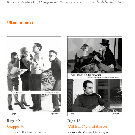
Roberto Andreotti,
Manganelli. Retorica classica, tavola delle libertà
Ultimi numeri
Riga 49
Riga 48
Gruppo 70
"Alì Babà" e altri discorsi
a cura di Raffaella Perna
a cura di Mario Barenghi