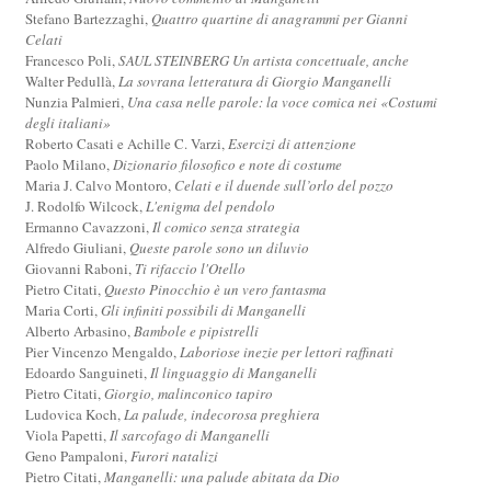
Stefano Bartezzaghi,
Quattro quartine di anagrammi per Gianni
Celati
Francesco Poli,
SAUL STEINBERG Un artista concettuale, anche
Walter Pedullà,
La sovrana letteratura di Giorgio Manganelli
Nunzia Palmieri,
Una casa nelle parole: la voce comica nei «Costumi
degli italiani»
Roberto Casati e Achille C. Varzi,
Esercizi di attenzione
Paolo Milano,
Dizionario filosofico e note di costume
Maria J. Calvo Montoro,
Celati e il duende sull’orlo del pozzo
J. Rodolfo Wilcock,
L'enigma del pendolo
Ermanno Cavazzoni,
Il comico senza strategia
Alfredo Giuliani,
Queste parole sono un diluvio
Giovanni Raboni,
Ti rifaccio l'Otello
Pietro Citati,
Questo Pinocchio è un vero fantasma
Maria Corti,
Gli infiniti possibili di Manganelli
Alberto Arbasino,
Bambole e pipistrelli
Pier Vincenzo Mengaldo,
Laboriose inezie per lettori raffinati
Edoardo Sanguineti,
Il linguaggio di Manganelli
Pietro Citati,
Giorgio, malinconico tapiro
Ludovica Koch,
La palude, indecorosa preghiera
Viola Papetti,
Il sarcofago di Manganelli
Geno Pampaloni,
Furori natalizi
Pietro Citati,
Manganelli: una palude abitata da Dio