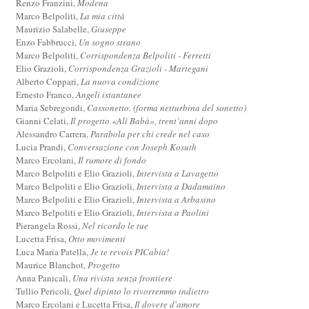
Renzo Franzini,
Modena
Marco Belpoliti,
La mia città
Maurizio Salabelle,
Giuseppe
Enzo Fabbrucci,
Un sogno strano
Marco Belpoliti,
Corrispondenza Belpoliti - Ferretti
Elio Grazioli,
Corrispondenza Grazioli - Martegani
Alberto Coppari,
La nuova condizione
Ernesto Franco,
Angeli istantanee
Maria Sebregondi,
Cassonetto. (forma netturbina del sonetto)
Gianni Celati,
Il progetto «Alì Babà», trent’anni dopo
Alessandro Carrera,
Parabola per chi crede nel caso
Lucia Prandi,
Conversazione con Joseph Kosuth
Marco Ercolani,
Il rumore di fondo
Marco Belpoliti e Elio Grazioli,
Intervista a Lavagetto
Marco Belpoliti e Elio Grazioli,
Intervista a Dadamaino
Marco Belpoliti e Elio Grazioli,
Intervista a Arbasino
Marco Belpoliti e Elio Grazioli,
Intervista a Paolini
Pierangela Rossi,
Nel ricordo le tue
Lucetta Frisa,
Otto movimenti
Luca Maria Patella,
Je te revois PICabia!
Maurice Blanchot,
Progetto
Anna Panicali,
Una rivista senza frontiere
Tullio Pericoli,
Quel dipinto lo rivorremmo indietro
Marco Ercolani e Lucetta Frisa,
Il dovere d'amore