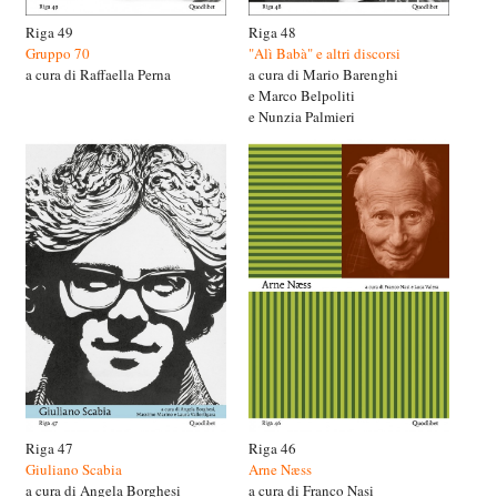
Riga 49
Riga 48
Gruppo 70
"Alì Babà" e altri discorsi
a cura di Raffaella Perna
a cura di Mario Barenghi
e Marco Belpoliti
e Nunzia Palmieri
Riga 47
Riga 46
Giuliano Scabia
Arne Næss
a cura di Angela Borghesi
a cura di Franco Nasi