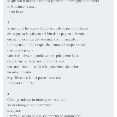
se quando il dolore è cielo la palpebra lo raccoglie tutto allora
io ti stringo le mani
e mi basta.
3
Siano qui e ho messo il dito su qualche puntino bianco
che segnava la galassia nel blu della pagina e dimmi
questa forza unica che si scinde continuamente e
l’idrogeno e l’elio in qualche punto del corpo i nessi
e in questa poesia
vorrei che fossero parole sempre più aperte lo sai
che per me scrivere non è solo scrivere
ma suoni freddi e caldi e la percezione dei colori
un intontimento
e quello che c’è o ci potrebbe essere
cercando di dirlo.
4
C’era grandezza in tutto questo e ci sarà
ancora bisogna solo strappare e
strappare
i nervi si svegliano e si addormentano asimmetrici