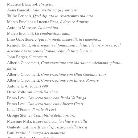
Maurice Blanchot,
Progetto
Anna Panicali,
Una rivista senza frontiere
Tullio Pericoli,
Quel dipinto lo rivorremmo indietro
Marco Ercolani e Lucetta Frisa,
Il dovere d'amore
Antonio Moresco,
La bambina
Marco Ercolani,
La combustione muta
Lino Gabellone,
Figure in piedi, immobili, in cammino...
Reinold Hohl,
«Il disegno è il fondamento di tutte le arti» ovvero: il
disegno è veramente il fondamento di tutte le arti?
John Berger,
Giacometti
Alberto Giacometti,
Conversazione con Marianne Adelmann: photo-
finish
Alberto Giacometti,
Conversazione con Gian Gaetano Tour
Alberto Giacometti,
Conversazione con Enrico Romero
Antonella Anedda,
1999
Dario Voltolini,
Baal-Darshan
Primo Levi,
Conversazione con Paola Valbrega
Primo Levi,
Conversazione con Alberto Gozzi
Luce D'Eramo,
Il male di Levi
George Steiner,
Contabilità della tortura
Massimo Mila,
Il sapiente con la chiave a stella
Umberto Galimberti,
La disposizione della terra
Paul Virilio,
L'inerzia del momento