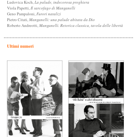
Ludovica Koch,
La palude, indecorosa preghiera
Viola Papetti,
Il sarcofago di Manganelli
Geno Pampaloni,
Furori natalizi
Pietro Citati,
Manganelli: una palude abitata da Dio
Roberto Andreotti,
Manganelli. Retorica classica, tavola delle libertà
Ultimi numeri