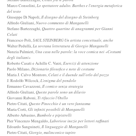
Marco Consolini,
Lo spettatore adulto. Barthes e l'energia metaforica
del testo
Giuseppe Di Napoli,
Il disegno del disegno di Steinberg
Alfredo Giuliani,
Nuovo commento di Manganelli
Stefano Bartezzaghi,
Quattro quartine di anagrammi per Gianni
Celati
Francesco Poli,
SAUL STEINBERG Un artista concettuale, anche
Walter Pedullà,
La sovrana letteratura di Giorgio Manganelli
Nunzia Palmieri,
Una casa nelle parole: la voce comica nei «Costumi
degli italiani»
Roberto Casati e Achille C. Varzi,
Esercizi di attenzione
Paolo Milano,
Dizionario filosofico e note di costume
Maria J. Calvo Montoro,
Celati e il duende sull’orlo del pozzo
J. Rodolfo Wilcock,
L'enigma del pendolo
Ermanno Cavazzoni,
Il comico senza strategia
Alfredo Giuliani,
Queste parole sono un diluvio
Giovanni Raboni,
Ti rifaccio l'Otello
Pietro Citati,
Questo Pinocchio è un vero fantasma
Maria Corti,
Gli infiniti possibili di Manganelli
Alberto Arbasino,
Bambole e pipistrelli
Pier Vincenzo Mengaldo,
Laboriose inezie per lettori raffinati
Edoardo Sanguineti,
Il linguaggio di Manganelli
Pietro Citati,
Giorgio, malinconico tapiro