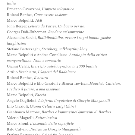
Italia
Ermanno Cavazzoni,
L'impero telematico
Roland Barthes,
Come vivere insieme
Marco Belpoliti,
J&B
John Berger,
Lettera da Parigi. Un bacio per noi
Georges Didi-Huberman,
Rendere un’immagine
Alessandra Sarchi,
Bidibibodibibu, ovvero i sogni hanno gambe
lunghissime
Stefano Bartezzaghi,
Steinberg, talkboy/thinkboy
Marco Belpoliti e Andrea Cortellessa,
Antologia della critica
manganelliana. Nota e sommario
Gianni Celati,
Esercizio autobiografico in 2000 battute
Attilio Vecchiatto,
I Sonetti del Badalucco
Roland Barthes,
Il neutro
Marco Belpoliti e Elio Grazioli e Bianca Trevisan,
Maurizio Cattelan.
Predico il futuro, a mia insaputa
Marco Belpoliti,
Faccia
Angelo Guglielmi,
L'inferno linguistico di Giorgio Manganelli
Elio Grazioli,
Gianni Celati e Luigi Ghirri
Gianfranco Marrone,
Barthes e l'immagine/ Immagini di Barthes
Valerio Magrelli,
Suites inglesi
Marco Sironi,
L'insonnia della superficie
Italo Calvino,
Notizia su Giorgio Manganelli
Stefano Bartezzaghi,
Celati fra le parole