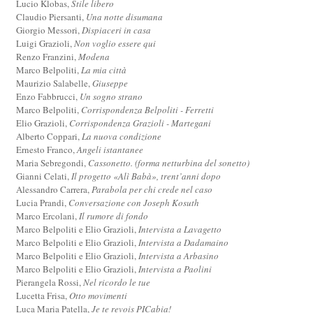
Lucio Klobas,
Stile libero
Claudio Piersanti,
Una notte disumana
Giorgio Messori,
Dispiaceri in casa
Luigi Grazioli,
Non voglio essere qui
Renzo Franzini,
Modena
Marco Belpoliti,
La mia città
Maurizio Salabelle,
Giuseppe
Enzo Fabbrucci,
Un sogno strano
Marco Belpoliti,
Corrispondenza Belpoliti - Ferretti
Elio Grazioli,
Corrispondenza Grazioli - Martegani
Alberto Coppari,
La nuova condizione
Ernesto Franco,
Angeli istantanee
Maria Sebregondi,
Cassonetto. (forma netturbina del sonetto)
Gianni Celati,
Il progetto «Alì Babà», trent’anni dopo
Alessandro Carrera,
Parabola per chi crede nel caso
Lucia Prandi,
Conversazione con Joseph Kosuth
Marco Ercolani,
Il rumore di fondo
Marco Belpoliti e Elio Grazioli,
Intervista a Lavagetto
Marco Belpoliti e Elio Grazioli,
Intervista a Dadamaino
Marco Belpoliti e Elio Grazioli,
Intervista a Arbasino
Marco Belpoliti e Elio Grazioli,
Intervista a Paolini
Pierangela Rossi,
Nel ricordo le tue
Lucetta Frisa,
Otto movimenti
Luca Maria Patella,
Je te revois PICabia!