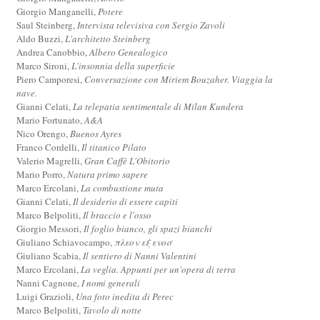
Giorgio Manganelli,
Potere
Saul Steinberg,
Intervista televisiva con Sergio Zavoli
Aldo Buzzi,
L'architetto Steinberg
Andrea Canobbio,
Albero Genealogico
Marco Sironi,
L'insonnia della superficie
Piero Camporesi,
Conversazione con Miriem Bouzaher. Viaggia la
nave.
Gianni Celati,
La telepatia sentimentale di Milan Kundera
Mario Fortunato,
A&A
Nico Orengo,
Buenos Ayres
Franco Cordelli,
Il titanico Pilato
Valerio Magrelli,
Gran Caffè L'Obitorio
Mario Porro,
Natura primo sapere
Marco Ercolani,
La combustione muta
Gianni Celati,
Il desiderio di essere capiti
Marco Belpoliti,
Il braccio e l'osso
Giorgio Messori,
Il foglio bianco, gli spazi bianchi
Giuliano Schiavocampo,
πλεον εξ ενοσ
Giuliano Scabia,
Il sentiero di Nanni Valentini
Marco Ercolani,
La veglia. Appunti per un'opera di terra
Nanni Cagnone,
I nomi generali
Luigi Grazioli,
Una foto inedita di Perec
Marco Belpoliti,
Tavolo di notte