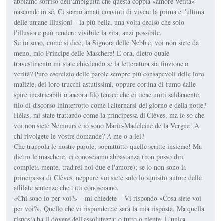
abbiamo sorriso dell'ambiguità che questa coppia «amore-verità»
nasconde in sé. Ci siamo amati convinti di vivere la prima e l'ultima
delle umane illusioni – la più bella, una volta deciso che solo
l'illusione può rendere vivibile la vita, anzi possibile.
Se io sono, come si dice, la Signora delle Nebbie, voi non siete da
meno, mio Principe delle Maschere! E ora, dietro quale
travestimento mi state chiedendo se la letteratura sia finzione o
verità? Puro esercizio delle parole sempre più consapevoli delle loro
malizie, dei loro trucchi astutissimi, oppure cortina di fumo dalle
spire inestricabili o ancora filo tenace che ci tiene uniti saldamente,
filo di discorso ininterrotto come l'alternarsi del giorno e della notte?
Hélas, mi state trattando come la principessa di Clèves, ma io so che
voi non siete Nemours e io sono Marie-Madeleine de la Vergne! A
chi rivolgete le vostre domande? A me o a lei?
Che trappola le nostre parole, soprattutto quelle scritte insieme! Ma
dietro le maschere, ci conosciamo abbastanza (non posso dire
completa-mente, tradirei noi due e l'amore); se io non sono la
principessa di Clèves, neppure voi siete solo lo squisito autore delle
affilate sentenze che tutti conosciamo.
«Chi sono io per voi?» – mi chiedete – Vi rispondo «Cosa siete voi
per voi?». Quello che vi risponderete sarà la mia risposta. Ma quella
risposta ha il dovere dell'assolutezza: o tutto o niente. L'unica