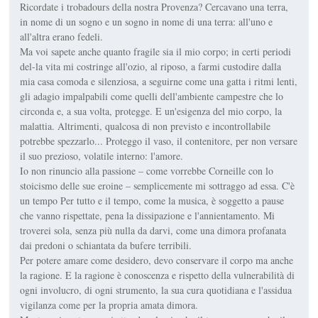
Ricordate i trobadours della nostra Provenza? Cercavano una terra,
in nome di un sogno e un sogno in nome di una terra: all'uno e
all'altra erano fedeli.
Ma voi sapete anche quanto fragile sia il mio corpo; in certi periodi
del-la vita mi costringe all'ozio, al riposo, a farmi custodire dalla
mia casa comoda e silenziosa, a seguirne come una gatta i ritmi lenti,
gli adagio impalpabili come quelli dell'ambiente campestre che lo
circonda e, a sua volta, protegge. E un'esigenza del mio corpo, la
malattia. Altrimenti, qualcosa di non previsto e incontrollabile
potrebbe spezzarlo... Proteggo il vaso, il contenitore, per non versare
il suo prezioso, volatile interno: l'amore.
Io non rinuncio alla passione – come vorrebbe Corneille con lo
stoicismo delle sue eroine – semplicemente mi sottraggo ad essa. C'è
un tempo Per tutto e il tempo, come la musica, è soggetto a pause
che vanno rispettate, pena la dissipazione e l'annientamento. Mi
troverei sola, senza più nulla da darvi, come una dimora profanata
dai predoni o schiantata da bufere terribili.
Per potere amare come desidero, devo conservare il corpo ma anche
la ragione. E la ragione è conoscenza e rispetto della vulnerabilità di
ogni involucro, di ogni strumento, la sua cura quotidiana e l'assidua
vigilanza come per la propria amata dimora.