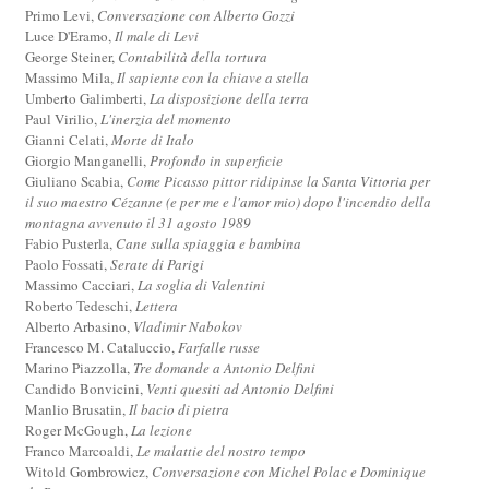
Primo Levi,
Conversazione con Alberto Gozzi
Luce D'Eramo,
Il male di Levi
George Steiner,
Contabilità della tortura
Massimo Mila,
Il sapiente con la chiave a stella
Umberto Galimberti,
La disposizione della terra
Paul Virilio,
L'inerzia del momento
Gianni Celati,
Morte di Italo
Giorgio Manganelli,
Profondo in superficie
Giuliano Scabia,
Come Picasso pittor ridipinse la Santa Vittoria per
il suo maestro Cézanne (e per me e l'amor mio) dopo l'incendio della
montagna avvenuto il 31 agosto 1989
Fabio Pusterla,
Cane sulla spiaggia e bambina
Paolo Fossati,
Serate di Parigi
Massimo Cacciari,
La soglia di Valentini
Roberto Tedeschi,
Lettera
Alberto Arbasino,
Vladimir Nabokov
Francesco M. Cataluccio,
Farfalle russe
Marino Piazzolla,
Tre domande a Antonio Delfini
Candido Bonvicini,
Venti quesiti ad Antonio Delfini
Manlio Brusatin,
Il bacio di pietra
Roger McGough,
La lezione
Franco Marcoaldi,
Le malattie del nostro tempo
Witold Gombrowicz,
Conversazione con Michel Polac e Dominique