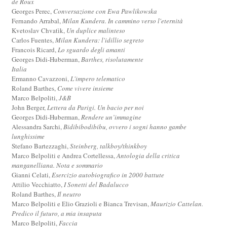
de Roux
Georges Perec,
Conversazione con Ewa Pawlikowska
Fernando Arrabal,
Milan Kundera. In cammino verso l'eternità
Kvetoslav Chvatìk,
Un duplice malinteso
Carlos Fuentes,
Milan Kundera: l'idillio segreto
Francois Ricard,
Lo sguardo degli amanti
Georges Didi-Huberman,
Barthes, risolutamente
Italia
Ermanno Cavazzoni,
L'impero telematico
Roland Barthes,
Come vivere insieme
Marco Belpoliti,
J&B
John Berger,
Lettera da Parigi. Un bacio per noi
Georges Didi-Huberman,
Rendere un’immagine
Alessandra Sarchi,
Bidibibodibibu, ovvero i sogni hanno gambe
lunghissime
Stefano Bartezzaghi,
Steinberg, talkboy/thinkboy
Marco Belpoliti e Andrea Cortellessa,
Antologia della critica
manganelliana. Nota e sommario
Gianni Celati,
Esercizio autobiografico in 2000 battute
Attilio Vecchiatto,
I Sonetti del Badalucco
Roland Barthes,
Il neutro
Marco Belpoliti e Elio Grazioli e Bianca Trevisan,
Maurizio Cattelan.
Predico il futuro, a mia insaputa
Marco Belpoliti,
Faccia