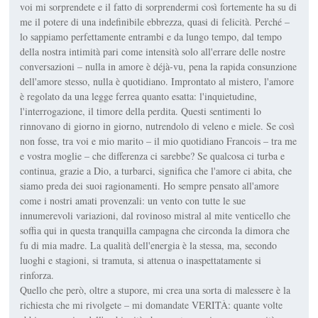
voi mi sorprendete e il fatto di sorprendermi così fortemente ha su di
me il potere di una indefinibile ebbrezza, quasi di felicità. Perché –
lo sappiamo perfettamente entrambi e da lungo tempo, dal tempo
della nostra intimità pari come intensità solo all'errare delle nostre
conversazioni – nulla in amore è déjà-vu, pena la rapida consunzione
dell'amore stesso, nulla è quotidiano. Improntato al mistero, l'amore
è regolato da una legge ferrea quanto esatta: l'inquietudine,
l'interrogazione, il timore della perdita. Questi sentimenti lo
rinnovano di giorno in giorno, nutrendolo di veleno e miele. Se così
non fosse, tra voi e mio marito – il mio quotidiano Francois – tra me
e vostra moglie – che differenza ci sarebbe? Se qualcosa ci turba e
continua, grazie a Dio, a turbarci, significa che l'amore ci abita, che
siamo preda dei suoi ragionamenti. Ho sempre pensato all'amore
come i nostri amati provenzali: un vento con tutte le sue
innumerevoli variazioni, dal rovinoso mistral al mite venticello che
soffia qui in questa tranquilla campagna che circonda la dimora che
fu di mia madre. La qualità dell'energia è la stessa, ma, secondo
luoghi e stagioni, si tramuta, si attenua o inaspettatamente si
rinforza.
Quello che però, oltre a stupore, mi crea una sorta di malessere è la
richiesta che mi rivolgete – mi domandate VERITÀ: quante volte