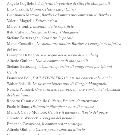
Angelo Guglielmi,
L'inferno linguistico di Giorgio Manganelli
Elio Grazioli,
Gianni Celati e Luigi Ghirri
Gianfranco Marrone,
Barthes e l'immagine/ Immagini di Barthes
Valerio Magrelli,
Suites inglesi
Marco Sironi,
L'insonnia della superficie
Italo Calvino,
Notizia su Giorgio Manganelli
Stefano Bartezzaghi,
Celati fra le parole
Marco Consolini,
Lo spettatore adulto. Barthes e l'energia metaforica
del testo
Giuseppe Di Napoli,
Il disegno del disegno di Steinberg
Alfredo Giuliani,
Nuovo commento di Manganelli
Stefano Bartezzaghi,
Quattro quartine di anagrammi per Gianni
Celati
Francesco Poli,
SAUL STEINBERG Un artista concettuale, anche
Walter Pedullà,
La sovrana letteratura di Giorgio Manganelli
Nunzia Palmieri,
Una casa nelle parole: la voce comica nei «Costumi
degli italiani»
Roberto Casati e Achille C. Varzi,
Esercizi di attenzione
Paolo Milano,
Dizionario filosofico e note di costume
Maria J. Calvo Montoro,
Celati e il duende sull’orlo del pozzo
J. Rodolfo Wilcock,
L'enigma del pendolo
Ermanno Cavazzoni,
Il comico senza strategia
Alfredo Giuliani,
Queste parole sono un diluvio
Giovanni Raboni,
Ti rifaccio l'Otello