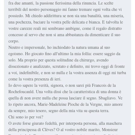
fra due amanti, la passione fierissima della rinuncia. Le scelte
terribili del nostro personaggio mi fanno tremare ogni volta che vi
possiedo. Mi chiedo addirittura se non sia una banalità, una miseria,
una pochezza, baciare la vostra pelle delicata e bianca. E talvolta le
vostre carezze reali mi sembrano ambigue, come il regalo distratto
concesso al servo che non si ama abbastanza da dimenticare il suo
corpo.
Neutro e impersonale, ho inchiodato la natura umana al suo
egoismo. Ho giocato fino all'ultimo la mia follia: essere saggio da
solo. Ma proprio per questa solitudine da chirurgo, avendo
dissezionato e analizzato, scrutato e definito, mi trovo oggi di fronte
a voi, indefinibile, e non so nulla e la vostra assenza di oggi mi turba
come la vostra presenza di ieri.
Io devo sapere la verità, signora, o non sarei più Francois de la
Rochefoucauld. Una volta dissi che la caratteristica di una donna è
quella di non avere nulla che possa lasciare il segno. Sbagliavo. Ve
lo ripeto ancora, Marie-Madeleine Pioche de la Vergne, mio amore
da sempre, mio tesoro, segno della mia vita su questa terra.
Chi sono io per voi?
O avete forse giurato fedeltà, per interposta persona, alla maschera
della principessa di Clèves? O al vostro nobile marito, Monsieur