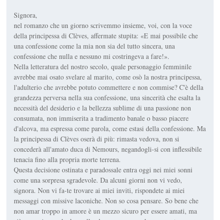
Signora,
nel romanzo che un giorno scrivemmo insieme, voi, con la voce
della principessa di Clèves, affermate stupita: «E mai possibile che
una confessione come la mia non sia del tutto sincera, una
confessione che nulla e nessuno mi costringeva a fare!».
Nella letteratura del nostro secolo, quale personaggio femminile
avrebbe mai osato svelare al marito, come osò la nostra principessa,
l'adulterio che avrebbe potuto commettere e non commise? C'è della
grandezza perversa nella sua confessione, una sincerità che esalta la
necessità del desiderio e la bellezza sublime di una passione non
consumata, non immiserita a tradimento banale o basso piacere
d'alcova, ma espressa come parola, come estasi della confessione. Ma
la principessa di Clèves oserà di più: rimasta vedova, non si
concederà all'amato duca di Nemours, negandogli-si con inflessibile
tenacia fino alla propria morte terrena.
Questa decisione ostinata e paradossale entra oggi nei miei sonni
come una sorpresa sgradevole. Da alcuni giorni non vi vedo,
signora. Non vi fa-te trovare ai miei inviti, rispondete ai miei
messaggi con missive laconiche. Non so cosa pensare. So bene che
non amar troppo in amore è un mezzo sicuro per essere amati, ma