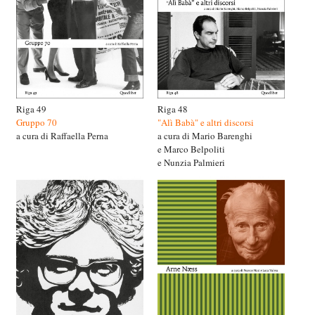
Riga 49
Riga 48
Gruppo 70
"Alì Babà" e altri discorsi
a cura di Raffaella Perna
a cura di Mario Barenghi
e Marco Belpoliti
e Nunzia Palmieri