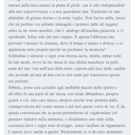
entrare nella mia camera in punta di piedi, con il cibo indispensabile
alla mia sopravvivenza, e a non guardarmi mai. Trasformo le mie
abitudini: di giorno dormo e la notte veglio. Non faccio nulla, lascio
che mi portino via soltanto immagini e pensieri dalle ali leggere:
entro in un vuoto assoluto, che è ,analogo all'assoluta pienezza, e vi
sprofondo, felice solo del mio respiro. E questa l'ebbrezza che
provano i monaci in clausura, dove il tempo è ampio e disteso, e ci
appartiene tutto proprio perché ne perdiamo la memoria?
Solitudine e silenzio: e ogni cosa ritorna sacra, intatta, infine reale.
In tale modo, trovo in me stessa la mia ultima maschera: la pelle
nuda del mio viso nell'aria della notte, esposta alla luce delle candele
che accendo ad una ad una con le mie mani per trascorrere queste
ore perfette.
Ebbene, posso così accudire agli ineffabili piaceri dello spirito e
all'oblio di una parte di me stessa, con totale abbandono, proprio
grazie a voi, mio caro amico: proprio perché sono protetta dalla
consapevolezza del vostro amore e dal mio amore verso di voi. E da
questa concretezza che io posso permettermi di vagabondare col
pensiero indietro nella memoria, o dischiudere uno stato della
coscienza dove i sogni sono di troppo, senza vacillare né ingannarmi.
L'amore serve anche a questo. Perdonatemi se vi ho reso strumento