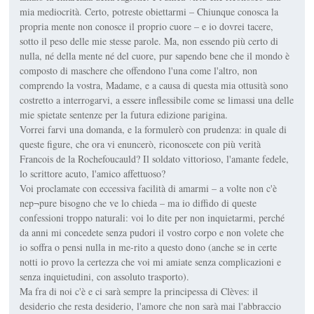
mia mediocrità. Certo, potreste obiettarmi – Chiunque conosca la
propria mente non conosce il proprio cuore – e io dovrei tacere,
sotto il peso delle mie stesse parole. Ma, non essendo più certo di
nulla, né della mente né del cuore, pur sapendo bene che il mondo è
composto di maschere che offendono l'una come l'altro, non
comprendo la vostra, Madame, e a causa di questa mia ottusità sono
costretto a interrogarvi, a essere inflessibile come se limassi una delle
mie spietate sentenze per la futura edizione parigina.
Vorrei farvi una domanda, e la formulerò con prudenza: in quale di
queste figure, che ora vi enuncerò, riconoscete con più verità
Francois de la Rochefoucauld? Il soldato vittorioso, l'amante fedele,
lo scrittore acuto, l'amico affettuoso?
Voi proclamate con eccessiva facilità di amarmi – a volte non c'è
nep¬pure bisogno che ve lo chieda – ma io diffido di queste
confessioni troppo naturali: voi lo dite per non inquietarmi, perché
da anni mi concedete senza pudori il vostro corpo e non volete che
io soffra o pensi nulla in me-rito a questo dono (anche se in certe
notti io provo la certezza che voi mi amiate senza complicazioni e
senza inquietudini, con assoluto trasporto).
Ma fra di noi c'è e ci sarà sempre la principessa di Clèves: il
desiderio che resta desiderio, l'amore che non sarà mai l'abbraccio