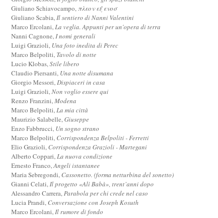
Giuliano Schiavocampo,
πλεον εξ ενοσ
Giuliano Scabia,
Il sentiero di Nanni Valentini
Marco Ercolani,
La veglia. Appunti per un'opera di terra
Nanni Cagnone,
I nomi generali
Luigi Grazioli,
Una foto inedita di Perec
Marco Belpoliti,
Tavolo di notte
Lucio Klobas,
Stile libero
Claudio Piersanti,
Una notte disumana
Giorgio Messori,
Dispiaceri in casa
Luigi Grazioli,
Non voglio essere qui
Renzo Franzini,
Modena
Marco Belpoliti,
La mia città
Maurizio Salabelle,
Giuseppe
Enzo Fabbrucci,
Un sogno strano
Marco Belpoliti,
Corrispondenza Belpoliti - Ferretti
Elio Grazioli,
Corrispondenza Grazioli - Martegani
Alberto Coppari,
La nuova condizione
Ernesto Franco,
Angeli istantanee
Maria Sebregondi,
Cassonetto. (forma netturbina del sonetto)
Gianni Celati,
Il progetto «Alì Babà», trent’anni dopo
Alessandro Carrera,
Parabola per chi crede nel caso
Lucia Prandi,
Conversazione con Joseph Kosuth
Marco Ercolani,
Il rumore di fondo