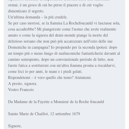
ormai, è un gioco di cui ho perso il piacere e di cui voglio
dimenticare il segreto.
Un'ultima domanda – la più crudele.
Se per caso morissi, se la fiamma La Rochefoucauld vi lasciasse sola,
cosa accadrebbe? Mi piangereste come l'uomo che avete realmente
amato o come la signora del demi-monde piange la morte del
delizioso soriano che non può più accarezzare nell'ozio delle sue
Domeniche in campagna? Io propendo per la seconda ipotesi: dopo
un tempo più o meno lungo di malinconiche fantasticherie davanti al
camino semispento, dopo un convenzionale periodo di lutto, non
farete fatica a sostituirmi con un'altra fiamma pronta a riscaldarvi,
come feci io per anni, le mani e i piedi gelati.
Rispondetemi – è vero quello che temo? Aiutatemi.
A presto, signora.
Vostro Francois
Da Madame de la Fayette a Monsieur de la Roche foucauld
Sainte Marie de Chaillot, 12 settembre 1679
Signore,