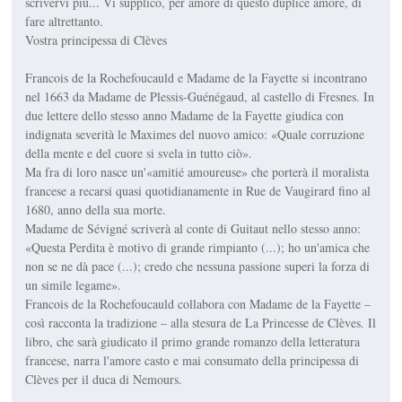
scrivervi più... Vi supplico, per amore di questo duplice amore, di
fare altrettanto.
Vostra principessa di Clèves
Francois de la Rochefoucauld e Madame de la Fayette si incontrano
nel 1663 da Madame de Plessis-Guénégaud, al castello di Fresnes. In
due lettere dello stesso anno Madame de la Fayette giudica con
indignata severità le Maximes del nuovo amico: «Quale corruzione
della mente e del cuore si svela in tutto ciò».
Ma fra di loro nasce un'«amitié amoureuse» che porterà il moralista
francese a recarsi quasi quotidianamente in Rue de Vaugirard fino al
1680, anno della sua morte.
Madame de Sévigné scriverà al conte di Guitaut nello stesso anno:
«Questa Perdita è motivo di grande rimpianto (...); ho un'amica che
non se ne dà pace (...); credo che nessuna passione superi la forza di
un simile legame».
Francois de la Rochefoucauld collabora con Madame de la Fayette –
così racconta la tradizione – alla stesura de La Princesse de Clèves. Il
libro, che sarà giudicato il primo grande romanzo della letteratura
francese, narra l'amore casto e mai consumato della principessa di
Clèves per il duca di Nemours.