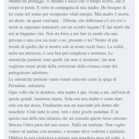
Mentre mi proteggo, vi attendo e lascio che il tempo scorra, che il
tempo si perda. E resto in compagnia di mia madre. Ho bisogno di
lei come del sonno per recuperare vitali energie. Mia madre è morta,
mi direte, da quasi vent'anni... Ebbene, che differenza c'è tra vivi e
morti se sappiamo trattenerli con un occulto legame? E dai morti che
noi at-tingiamo vita. Non sta forse a noi fare in modo che una
persona o una cosa sia reale o no, presente o no? Niente di più
irreale di quello che si mostra solo ai nostri occhi fisici. La realtà,
nella sua interezza, è cosa ben più complessa e notturna. Le
autentiche passioni sono quelle che non si mostrano, che non
vogliono essere preda della corruzione della cronaca come del
pettegolezzo salottiero.
Le autentiche passioni vanno tenute nascoste come la spiga di
Persefone, sottoterra.
Ogni volta che lo desidero, mia madre è qui, vicino a me, nell'aria di
queste grandi, luminose stanze. Sola con mia madre è come stare
sola con me stessa. Finalmente non mi nascondo più dietro alle
maschere. Cedo tutte le armi, tutti i miei giochi mondani. E in
questa casa della mia infanzia che mi concedo questo lusso estremo:
liberare l'altra parte del mio essere. Nulla mi trattiene. Non voglio
vedere né parlare con nessuno, e nessuno deve vedermi o parlarmi.
Obbligo la mia cameriera a portare una maschera nera sul volto, a