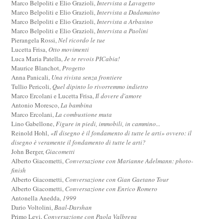
Marco Belpoliti e Elio Grazioli,
Intervista a Lavagetto
Marco Belpoliti e Elio Grazioli,
Intervista a Dadamaino
Marco Belpoliti e Elio Grazioli,
Intervista a Arbasino
Marco Belpoliti e Elio Grazioli,
Intervista a Paolini
Pierangela Rossi,
Nel ricordo le tue
Lucetta Frisa,
Otto movimenti
Luca Maria Patella,
Je te revois PICabia!
Maurice Blanchot,
Progetto
Anna Panicali,
Una rivista senza frontiere
Tullio Pericoli,
Quel dipinto lo rivorremmo indietro
Marco Ercolani e Lucetta Frisa,
Il dovere d'amore
Antonio Moresco,
La bambina
Marco Ercolani,
La combustione muta
Lino Gabellone,
Figure in piedi, immobili, in cammino...
Reinold Hohl,
«Il disegno è il fondamento di tutte le arti» ovvero: il
disegno è veramente il fondamento di tutte le arti?
John Berger,
Giacometti
Alberto Giacometti,
Conversazione con Marianne Adelmann: photo-
finish
Alberto Giacometti,
Conversazione con Gian Gaetano Tour
Alberto Giacometti,
Conversazione con Enrico Romero
Antonella Anedda,
1999
Dario Voltolini,
Baal-Darshan
Primo Levi,
Conversazione con Paola Valbrega