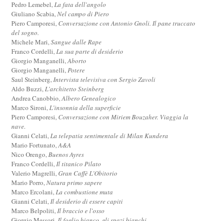
Pedro Lemebel,
La fata dell'angolo
Giuliano Scabia,
Nel campo di Piero
Piero Camporesi,
Conversazione con Antonio Gnoli. Il pane truccato
del sogno.
Michele Mari,
Sangue dalle Rape
Franco Cordelli,
La sua parte di desiderio
Giorgio Manganelli,
Aborto
Giorgio Manganelli,
Potere
Saul Steinberg,
Intervista televisiva con Sergio Zavoli
Aldo Buzzi,
L'architetto Steinberg
Andrea Canobbio,
Albero Genealogico
Marco Sironi,
L'insonnia della superficie
Piero Camporesi,
Conversazione con Miriem Bouzaher. Viaggia la
nave.
Gianni Celati,
La telepatia sentimentale di Milan Kundera
Mario Fortunato,
A&A
Nico Orengo,
Buenos Ayres
Franco Cordelli,
Il titanico Pilato
Valerio Magrelli,
Gran Caffè L'Obitorio
Mario Porro,
Natura primo sapere
Marco Ercolani,
La combustione muta
Gianni Celati,
Il desiderio di essere capiti
Marco Belpoliti,
Il braccio e l'osso
Giorgio Messori,
Il foglio bianco, gli spazi bianchi