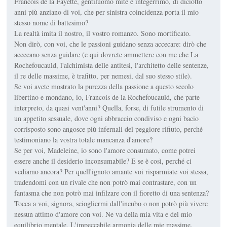
Francois de la Fayette, gentiluomo mite e integerrimo, di diciotto
anni più anziano di voi, che per sinistra coincidenza porta il mio
stesso nome di battesimo?
La realtà imita il nostro, il vostro romanzo. Sono mortificato.
Non dirò, con voi, che le passioni guidano senza accecare: dirò che
accecano senza guidare (e qui dovrete ammettere con me che La
Rochefoucauld, l'alchimista delle antitesi, l'architetto delle sentenze,
il re delle massime, è trafitto, per nemesi, dal suo stesso stile).
Se voi avete mostrato la purezza della passione a questo secolo
libertino e mondano, io, Francois de la Rochefoucauld, che parte
interpreto, da quasi vent'anni? Quella, forse, di futile strumento di
un appetito sessuale, dove ogni abbraccio condiviso e ogni bacio
corrisposto sono angosce più infernali del peggiore rifiuto, perché
testimoniano la vostra totale mancanza d'amore?
Se per voi, Madeleine, io sono l'amore consumato, come potrei
essere anche il desiderio inconsumabile? E se è così, perché ci
vediamo ancora? Per quell'ignoto amante voi risparmiate voi stessa,
tradendomi con un rivale che non potrò mai contrastare, con un
fantasma che non potrò mai infilzare con il fioretto di una sentenza?
Tocca a voi, signora, sciogliermi dall'incubo o non potrò più vivere
nessun attimo d'amore con voi. Ne va della mia vita e del mio
equilibrio mentale. L'impeccabile armonia delle mie massime,