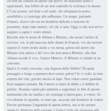
ciò non mi consola da quello che provo: un malessere acuto e
opprimente, una febbre di cui non controllo la violenza e la durata.
C'è un eccesso, nel bene e nel male, che oltrepassa la nostra
sensibilità e ci costringe alla sofferenza. Un tempo, parlando
d'amore, dicevo che era un desiderio delicato e nascosto di
possedere, dopo tanti misteri, ciò che si ama. Oggi so che non arrivo
neppure a capire i vostri silenzi.
Ricordo solo la storia di Alfonso e Bélasire, che aveste l'ardire di
scrivere, voi, la più nascosta delle donne di Francia, voi che terreste
segreto il vostro nome anche a voi stessa: geloso del morto che
Bélasire non amava e del vivo che non amava Bélasire, alla fine
Alfonso uccide il vivo, l'amico Manrico. E Bélasire si chiude in un
convento.
Qual è il vostro convento, mia Signora delle Nebbie? Di quale
paesaggio o luogo o pensiero devo essere geloso? Io vi vedo, la testa
coperta dal velo, giocare ancora al lupo. Non volete essere guardata,
forse neppure pensata. Ma l'amore si nutre di dubbi e il dubbio di
gelosie. Nessuna vanità può aiutarmi a sopportare le fitte di questo
sentimento che mi umilia e mi costringe a interrogare, a volere. Se
voi rifiutate lo sguardo, io sono qui, accecato dal desiderio di vedere.
Dovete perdonare l'ingenuità di questa lettera, ma io ho sempre
amato la chiarezza della ragione: è l'unica virtù che riconosco alla