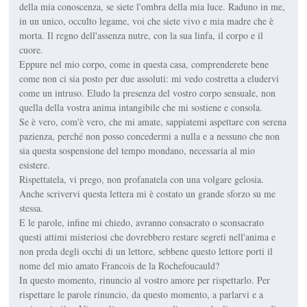
della mia conoscenza, se siete l'ombra della mia luce. Raduno in me,
in un unico, occulto legame, voi che siete vivo e mia madre che è
morta. Il regno dell'assenza nutre, con la sua linfa, il corpo e il
cuore.
Eppure nel mio corpo, come in questa casa, comprenderete bene
come non ci sia posto per due assoluti: mi vedo costretta a eludervi
come un intruso. Eludo la presenza del vostro corpo sensuale, non
quella della vostra anima intangibile che mi sostiene e consola.
Se è vero, com'è vero, che mi amate, sappiatemi aspettare con serena
pazienza, perché non posso concedermi a nulla e a nessuno che non
sia questa sospensione del tempo mondano, necessaria al mio
esistere.
Rispettatela, vi prego, non profanatela con una volgare gelosia.
Anche scrivervi questa lettera mi è costato un grande sforzo su me
stessa.
E le parole, infine mi chiedo, avranno consacrato o sconsacrato
questi attimi misteriosi che dovrebbero restare segreti nell'anima e
non preda degli occhi di un lettore, sebbene questo lettore porti il
nome del mio amato Francois de la Rochefoucauld?
In questo momento, rinuncio al vostro amore per rispettarlo. Per
rispettare le parole rinuncio, da questo momento, a parlarvi e a