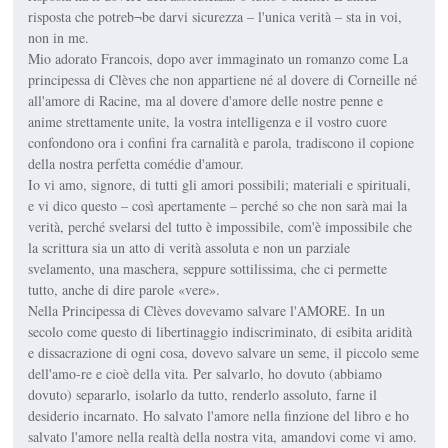
risposta che potreb¬be darvi sicurezza – l'unica verità – sta in voi,
non in me.
Mio adorato Francois, dopo aver immaginato un romanzo come La
principessa di Clèves che non appartiene né al dovere di Corneille né
all'amore di Racine, ma al dovere d'amore delle nostre penne e
anime strettamente unite, la vostra intelligenza e il vostro cuore
confondono ora i confini fra carnalità e parola, tradiscono il copione
della nostra perfetta comédie d'amour.
Io vi amo, signore, di tutti gli amori possibili; materiali e spirituali,
e vi dico questo – così apertamente – perché so che non sarà mai la
verità, perché svelarsi del tutto è impossibile, com'è impossibile che
la scrittura sia un atto di verità assoluta e non un parziale
svelamento, una maschera, seppure sottilissima, che ci permette
tutto, anche di dire parole «vere».
Nella Principessa di Clèves dovevamo salvare l'AMORE. In un
secolo come questo di libertinaggio indiscriminato, di esibita aridità
e dissacrazione di ogni cosa, dovevo salvare un seme, il piccolo seme
dell'amo-re e cioè della vita. Per salvarlo, ho dovuto (abbiamo
dovuto) separarlo, isolarlo da tutto, renderlo assoluto, farne il
desiderio incarnato. Ho salvato l'amore nella finzione del libro e ho
salvato l'amore nella realtà della nostra vita, amandovi come vi amo.