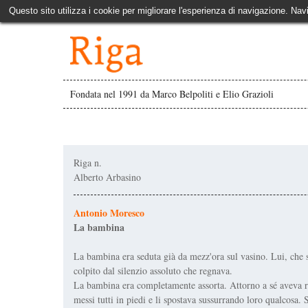
Questo sito utilizza i cookie per migliorare l'esperienza di navigazione. Nav
Fondata nel 1991 da Marco Belpoliti e Elio Grazioli
Riga n.
Alberto Arbasino
Antonio Moresco
La bambina
La bambina era seduta già da mezz'ora sul vasino. Lui, che st
colpito dal silenzio assoluto che regnava.
La bambina era completamente assorta. Attorno a sé aveva ra
messi tutti in piedi e li spostava sussurrando loro qualcosa.