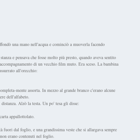
affondò una mano nell'acqua e cominciò a muoverla facendo
 stanza e pensava che fosse molto più presto, quando aveva sentito
 l'accompagnamento di un vecchio film muto. Era sceso. La bambina
ussurrato all'orecchio:
 completa-mente assorta. In mezzo al grande branco c'erano alcune
ere dell'alfabeto.
istanza. Alzò la testa. Un po' tesa gli disse:
carta appallottolato.
tà fuori dal foglio, e una grandissima veste che si allargava sempre
non erano contenuti nel foglio.