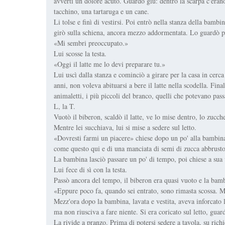
avvertì un dolore acuto. Guardò giù: dentro la scarpa c'erano
tacchino, una tartaruga e un cane.
Li tolse e finì di vestirsi. Poi entrò nella stanza della bamb
girò sulla schiena, ancora mezzo addormentata. Lo guardò p
«Mi sembri preoccupato.»
Lui scosse la testa.
«Oggi il latte me lo devi preparare tu.»
Lui uscì dalla stanza e cominciò a girare per la casa in cerc
anni, non voleva abituarsi a bere il latte nella scodella. Fi
animaletti, i più piccoli del branco, quelli che potevano passa
L, la T.
Vuotò il biberon, scaldò il latte, ve lo mise dentro, lo zucch
Mentre lei succhiava, lui si mise a sedere sul letto.
«Dovresti farmi un piacere» chiese dopo un po' alla bambina 
come questo qui e di una manciata di semi di zucca abbrustol
La bambina lasciò passare un po' di tempo, poi chiese a sua 
Lui fece di sì con la testa.
Passò ancora del tempo, il biberon era quasi vuoto e la ba
«Eppure poco fa, quando sei entrato, sono rimasta scossa. Mi
Mezz'ora dopo la bambina, lavata e vestita, aveva inforcato la
ma non riusciva a fare niente. Si era coricato sul letto, guar
La rivide a pranzo. Prima di potersi sedere a tavola, su rich