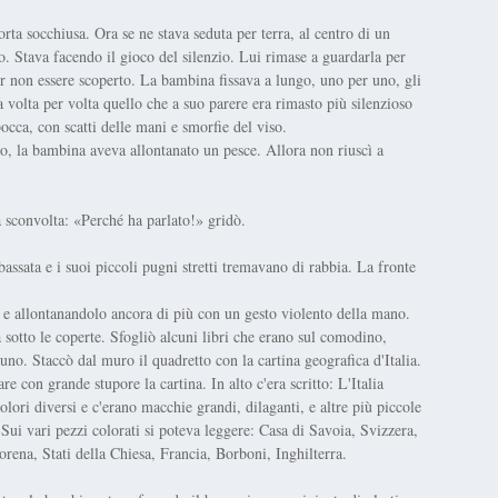
ta socchiusa. Ora se ne stava seduta per terra, al centro di un
eto. Stava facendo il gioco del silenzio. Lui rimase a guardarla per
r non essere scoperto. La bambina fissava a lungo, uno per uno, gli
a volta per volta quello che a suo parere era rimasto più silenzioso
occa, con scatti delle mani e smorfie del viso.
no, la bambina aveva allontanato un pesce. Allora non riuscì a
a sconvolta: «Perché ha parlato!» gridò.
assata e i suoi piccoli pugni stretti tremavano di rabbia. La fronte
 e allontanandolo ancora di più con un gesto violento della mano.
a sotto le coperte. Sfogliò alcuni libri che erano sul comodino,
uno. Staccò dal muro il quadretto con la cartina geografica d'Italia.
 con grande stupore la cartina. In alto c'era scritto: L'Italia
lori diversi e c'erano macchie grandi, dilaganti, e altre più piccole
. Sui vari pezzi colorati si poteva leggere: Casa di Savoia, Svizzera,
rena, Stati della Chiesa, Francia, Borboni, Inghilterra.