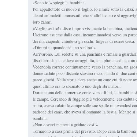
«Sono io!» spiegò la bambina.
Poi appallottolò di nuovo il foglio, lo rimise sotto la calza, 
alcuni animaletti ammassati, che si affollavano e si aggrovigl
loro zanne.
«Voglio uscire!» disse improvvisamente la bambina, mettend
Uscirono assieme dalla casa, incamminandosi verso un parco 
dei marciapiedi, chiudeva gli occhi, fingeva di essere cieca:
«Dimmi tu quando c'è uno scalino!»
Arrivarono. Lui sedette su una panchina e rimase a guardarl
dissotterrati: una chiave arrugginita, una piuma caduta a un
Vedendola correre continuamente verso la panchina, un gross
donne sedute poco distante stavano raccontando di due cani c
parco giochi. Nella storia c'era anche un cane cui di notte a
quest'ultimo era lo sbranato o uno degli sbranatori.
Durante una delle numerose corse verso di lui, la bambina si
le zampe. Cercando di fuggire più velocemente, era caduta con
sopra, aveva calato le zampe sulle sue spalle muovendosi con
padrone del cane, che aveva allontanato la bestia. Mentre si 
bambina:
«Non dovevi metterti a gridare così!»
Tornarono a casa prima del previsto. Dopo cena la bambina pa