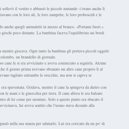
si sollevò il vestito e abbassò le piccole mutande: c'erano anche lì
iavano con le loro ali, le loro zampette, le loro proboscidi e le
o anche quegli animaletti in mezzo al branco. «Portami fuori.»
giochi poco distante. La bambina faceva l'equilibrista sui bordi
a mentre giocava. Ogni tanto la bambina gli portava piccoli oggetti
 colombo, un brandello di giornale.
o cane le si era avvicinato e aveva cominciato a seguirla. Alcune
he il giorno prima avevano sbranato un altro cane proprio lì al
vevano tagliato entrambe le orecchie, ma non si capiva se
 era spaventata. Gridava, mentre il cane la spingeva da dietro con
 le mani e le ginocchia per terra. Il cane allora le era balzato
tro di lei come per montare. Solo a questo punto era sbucato il
avvicinava, lui aveva sentito che l'uomo stava dicendo alla
ssò nella sua stanza per salutarlo. Lui era coricato da un po' di