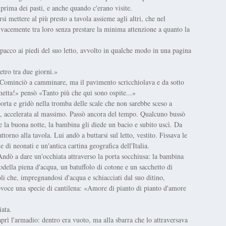
prima dei pasti, e anche quando c'erano visite.
 mettere al più presto a tavola assieme agli altri, che nel
vacemente tra loro senza prestare la minima attenzione a quanto la
pacco ai piedi del suo letto, avvolto in qualche modo in una pagina
etro tra due giorni.»
a. Cominciò a camminare, ma il pavimento scricchiolava e da sotto
metta!» pensò «Tanto più che qui sono ospite...»
orta e gridò nella tromba delle scale che non sarebbe sceso a
a, accelerata al massimo. Passò ancora del tempo. Qualcuno bussò
de la buona notte, la bambina gli diede un bacio e subito uscì. Da
torno alla tavola. Lui andò a buttarsi sul letto, vestito. Fissava le
e di neonati e un'antica cartina geografica dell'Italia.
dò a dare un'occhiata attraverso la porta socchiusa: la bambina
odella piena d'acqua, un batuffolo di cotone e un sacchetto di
li che, impregnandosi d'acqua e schiacciati dal suo ditino,
ovoce una specie di cantilena: «Amore di pianto di pianto d'amore
iata.
aprì l'armadio: dentro era vuoto, ma alla sbarra che lo attraversava