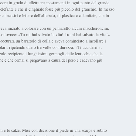
ssere in grado di effettuare spostamenti in ogni punto del grande
'elefante e che il cinghiale fosse più piccolo del granchio. In mezzo
a incastri e lettere dell'alfabeto, di plastica e calamitate, che in
eva iniziato a colorare con un pennarello alcuni maccheroncini,
ottovoce: «Tu mi hai salvato la vita! Tu mi hai salvato la vita!»
procurata un barattolo di colla e aveva cominciato a incollare i
golari, ripetendo due o tre volte con durezza: «Ti ucciderò!».
olo recipiente i lunghissimi germogli delle lenticchie che la
ne e che ormai si piegavano a causa del peso e cadevano giù
i e le calze. Mise con decisione il piede in una scarpa e subito