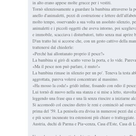
in alto erano appese molte grucce per i vestiti.
Tornò silenziosamente a guardare la bambina attraverso la por
anello d'animaletti, pezzi di costruzione e lettere dell'alfab
molto tempo, osservando a sua volta un assoluto silenzio, pe
animaletti e i piccoli oggetti che aveva intorno, poi scegliev
e immobile, scacciava i disturbatori, tutto senza mai aprire b
D'un tratto lui si accorse che, con un gesto cattivo della ma
trattenersi dal chiederle:
«Perché hai allontanato proprio il pesce?»
La bambina si girò di scatto verso la porta, e lo vide. Parev
«Ma il pesce non può parlare, è muto!»
La bambina rimase in silenzio per un po'. Teneva la testa abb
aggrottata, pareva volersi concentrare al massimo.
«Ha mosso la coda!» gridò infine, fissando con odio il pesce
Lui tornò di nuovo nella sua stanza e si mise a letto, stavolt
leggendo una frase qua e una là senza riuscire a iniziarne alc
Si accomodò col cuscino dietro le reni e cominciò ad osservare
prima del '59. La penisola era divisa in numerosi pezzi dai co
e più scure incuneate tra estensioni più chiare o tratteggiate
Austria, duchi di Parma e Pia¬cenza, Casa d'Este, Casa di Lo