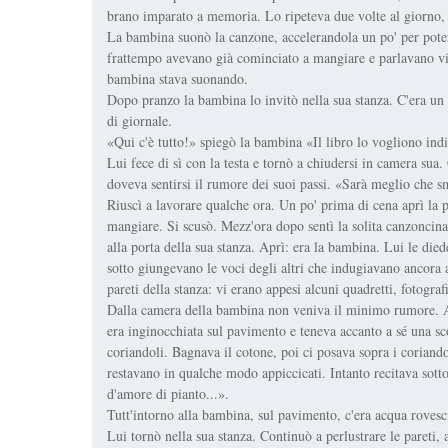
brano imparato a memoria. Lo ripeteva due volte al giorno, 
La bambina suonò la canzone, accelerandola un po' per potersi
frattempo avevano già cominciato a mangiare e parlavano vi
bambina stava suonando.
Dopo pranzo la bambina lo invitò nella sua stanza. C'era un 
di giornale.
«Qui c'è tutto!» spiegò la bambina «Il libro lo vogliono indi
Lui fece di sì con la testa e tornò a chiudersi in camera su
doveva sentirsi il rumore dei suoi passi. «Sarà meglio che s
Riuscì a lavorare qualche ora. Un po' prima di cena aprì la p
mangiare. Si scusò. Mezz'ora dopo sentì la solita canzoncin
alla porta della sua stanza. Aprì: era la bambina. Lui le die
sotto giungevano le voci degli altri che indugiavano ancora at
pareti della stanza: vi erano appesi alcuni quadretti, fotografi
Dalla camera della bambina non veniva il minimo rumore. An
era inginocchiata sul pavimento e teneva accanto a sé una sc
coriandoli. Bagnava il cotone, poi ci posava sopra i coriando
restavano in qualche modo appiccicati. Intanto recitava sott
d'amore di pianto...».
Tutt'intorno alla bambina, sul pavimento, c'era acqua rovesc
Lui tornò nella sua stanza. Continuò a perlustrare le pareti, 