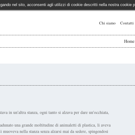
igando nel sito, acconsenti agli utilizzi di cookie descritti nella nostra cooki
Chi siamo
Contatti
Home
ava in un'altra stanza, ogni tanto si alzava per dare un'occhiata,
dunato una grande moltitudine di animaletti di plastica, li aveva
 Si muoveva nella stanza senza alzarsi mai da sedere, spingendosi