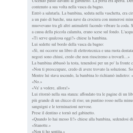
Uscendo passò davanti al gabinetto. La porta era aperta. Den
contenuto a sua volta nella vasca da bagno.
Entrò a salutarla. La bambina, seduta nella vaschetta, era ci
a un paio di barche, una nave da crociera con numerosi minus
muovevano tra gli altri animaletti facendo vibrare la coda. Si
a causa della piccola calamita, erano scese sul fondo. L'acqu
«Ti serve qualcosa oggi?» chiese la bambina.
Lui sedette sul bordo della vasca da bagno:
«Sì, mi occorre un libro di elettrotecnica e una ruota dentat
negozi sono chiusi, credo che non riusciremo a trovarli...»
La bambina abbassò la testa, tenendosi per un po' la fronte 
«Non ti preoccupare, credo di avere trovato la soluzione. So
Mentre lui stava uscendo, la bambina lo richiamò indietro: 
«No.»
«Va' a vedere, allora!»
Lui ritornò nella sua stanza: affondato tra le pagine di un li
più grande di un chicco di riso; un puntino rosso nella minus
sanguigni e le terminazioni nervose.
Prese il dentino e tornò nel gabinetto.
«Quando lo hai messo lì?» chiese alla bambina, sedendosi di
«Stanotte.»
«Non ti ho sentita.»