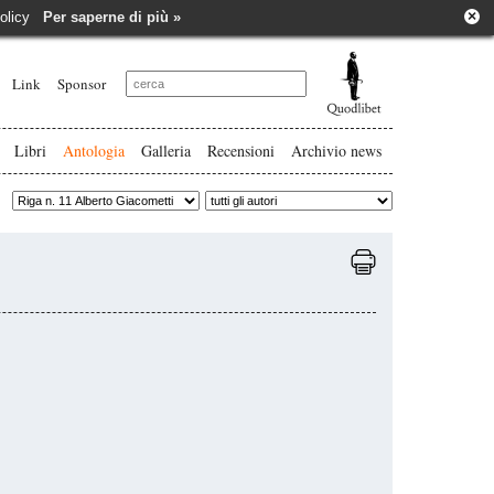
×
e policy
Per saperne di più »
Link
Sponsor
Libri
Antologia
Galleria
Recensioni
Archivio news