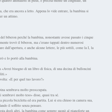
 quattro animaletti in piedi, e precisa-mente un cinghiale, un
ina, che era ancora a letto. Appena lo vide entrare, la bambina si
er un attimo.
a del biberon perché la bambina, nonostante avesse passato i cinque
nalmente trovò il biberon, ma c'erano tappati dentro numerosi
re dall'apertura, e anche alcune lettere, le più sottili, come la I, la
erò e lo portò alla bambina.
«Avrei bisogno di un libro di fisica, di una decina di bulloncini
iti.»
volta: «E per quel tuo lavoro?»
mbina sembrava molto preoccupata.
 sembravi molto teso» disse, quasi tra sé.
 piccola bicicletta ed era partita. Lui si era chiuso in camera sua,
dando il soffitto senza pensare.
iesta degli altri, la bambina come sempre suonò al pianoforte un