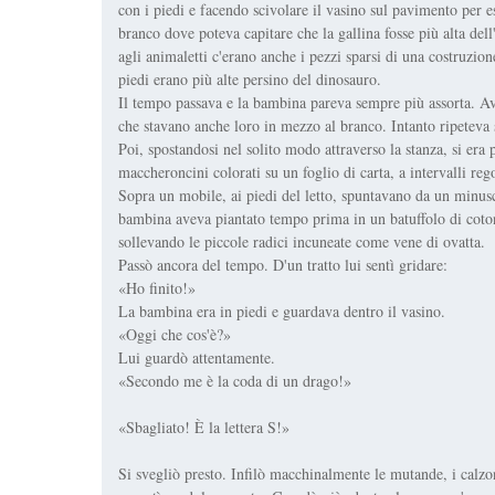
con i piedi e facendo scivolare il vasino sul pavimento per e
branco dove poteva capitare che la gallina fosse più alta dell
agli animaletti c'erano anche i pezzi sparsi di una costruzione 
piedi erano più alte persino del dinosauro.
Il tempo passava e la bambina pareva sempre più assorta. Av
che stavano anche loro in mezzo al branco. Intanto ripeteva s
Poi, spostandosi nel solito modo attraverso la stanza, si era 
maccheroncini colorati su un foglio di carta, a intervalli re
Sopra un mobile, ai piedi del letto, spuntavano da un minusc
bambina aveva piantato tempo prima in un batuffolo di coto
sollevando le piccole radici incuneate come vene di ovatta.
Passò ancora del tempo. D'un tratto lui sentì gridare:
«Ho finito!»
La bambina era in piedi e guardava dentro il vasino.
«Oggi che cos'è?»
Lui guardò attentamente.
«Secondo me è la coda di un drago!»
«Sbagliato! È la lettera S!»
Si svegliò presto. Infilò macchinalmente le mutande, i calzon