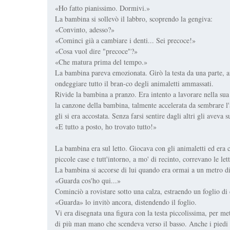
«Ho fatto pianissimo. Dormivi.»
La bambina si sollevò il labbro, scoprendo la gengiva:
«Convinto, adesso?»
«Cominci già a cambiare i denti... Sei precoce!»
«Cosa vuol dire "precoce"?»
«Che matura prima del tempo.»
La bambina pareva emozionata. Girò la testa da una parte, 
ondeggiare tutto il bran-co degli animaletti ammassati.
Rivide la bambina a pranzo. Era intento a lavorare nella sua
la canzone della bambina, talmente accelerata da sembrare
gli si era accostata. Senza farsi sentire dagli altri gli aveva s
«E tutto a posto, ho trovato tutto!»
La bambina era sul letto. Giocava con gli animaletti ed era
piccole case e tutt'intorno, a mo' di recinto, correvano le lett
La bambina si accorse di lui quando era ormai a un metro di d
«Guarda cos'ho qui...»
Cominciò a rovistare sotto una calza, estraendo un foglio di 
«Guarda» lo invitò ancora, distendendo il foglio.
Vi era disegnata una figura con la testa piccolissima, per me
di più man mano che scendeva verso il basso. Anche i piedi 