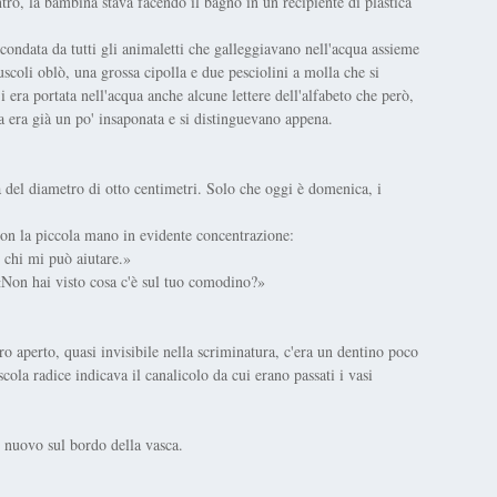
tro, la bambina stava facendo il bagno in un recipiente di plastica
rcondata da tutti gli animaletti che galleggiavano nell'acqua assieme
coli oblò, una grossa cipolla e due pesciolini a molla che si
 era portata nell'acqua anche alcune lettere dell'alfabeto che però,
a era già un po' insaponata e si distinguevano appena.
a del diametro di otto centimetri. Solo che oggi è domenica, i
con la piccola mano in evidente concentrazione:
 chi mi può aiutare.»
«Non hai visto cosa c'è sul tuo comodino?»
bro aperto, quasi invisibile nella scriminatura, c'era un dentino poco
cola radice indicava il canalicolo da cui erano passati i vasi
 nuovo sul bordo della vasca.