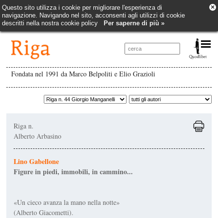
×
Questo sito utilizza i cookie per migliorare l'esperienza di
navigazione. Navigando nel sito, acconsenti agli utilizzi di cookie
descritti nella nostra cookie policy
Per saperne di più »
Fondata nel 1991 da Marco Belpoliti e Elio Grazioli
Riga n.
Alberto Arbasino
Lino Gabellone
Figure in piedi, immobili, in cammino...
«Un cieco avanza la mano nella notte»
(Alberto Giacometti).