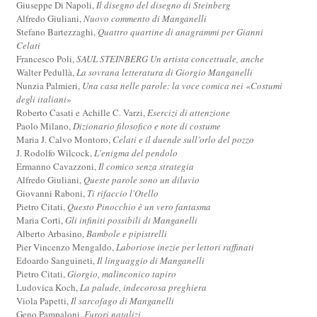
Giuseppe Di Napoli,
Il disegno del disegno di Steinberg
Alfredo Giuliani,
Nuovo commento di Manganelli
Stefano Bartezzaghi,
Quattro quartine di anagrammi per Gianni
Celati
Francesco Poli,
SAUL STEINBERG Un artista concettuale, anche
Walter Pedullà,
La sovrana letteratura di Giorgio Manganelli
Nunzia Palmieri,
Una casa nelle parole: la voce comica nei «Costumi
degli italiani»
Roberto Casati e Achille C. Varzi,
Esercizi di attenzione
Paolo Milano,
Dizionario filosofico e note di costume
Maria J. Calvo Montoro,
Celati e il duende sull’orlo del pozzo
J. Rodolfo Wilcock,
L'enigma del pendolo
Ermanno Cavazzoni,
Il comico senza strategia
Alfredo Giuliani,
Queste parole sono un diluvio
Giovanni Raboni,
Ti rifaccio l'Otello
Pietro Citati,
Questo Pinocchio è un vero fantasma
Maria Corti,
Gli infiniti possibili di Manganelli
Alberto Arbasino,
Bambole e pipistrelli
Pier Vincenzo Mengaldo,
Laboriose inezie per lettori raffinati
Edoardo Sanguineti,
Il linguaggio di Manganelli
Pietro Citati,
Giorgio, malinconico tapiro
Ludovica Koch,
La palude, indecorosa preghiera
Viola Papetti,
Il sarcofago di Manganelli
Geno Pampaloni,
Furori natalizi