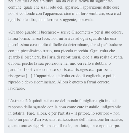
nella cultura e nella pittura, ma da esse si ricava un significato
comune: quale che sia il odo dell'apparire, l'apparizione delle cose
non si confonde con l'apparenza, cioè n un loro sembrare; essa è ad
ogni istante altra, da afferrare, sfuggente, innovata.
«Quando guardo il bicchiere – scrive Giacometti – per il suo colore,
la sua )orma, la sua luce, non mi arriva ad ogni sguardo che una
piccolissima cosa molto difficile da determinare, che si può tradurre
con un piccolissimo tratto, una piccola macchia. Ogni volta che
guardo il bicchiere, ha l'aria di ricostituirsi, cioè a sua realtà diventa
dubbia, perché la sua proiezione nel mio cervello è dubbia, o
parziale. Lo si vede come se sparisse... risorgesse... sparisse...
risorgesse [...] L’apparizione talvolta credo di coglierla, e poi la
riperdo e devo ricominciare. Allora è questo a farmi correre,
lavorare».
L'estraneità è quindi nel cuore del mondo famigliare, già in quel
rapporto dello sguardo con la cosa come ente instabile, infigurabile
in totalità. Fare, allora, e per l'artista – il pittore, lo scultore – non
tanto un punto d'arrivo, una realizzazione dell'intenzione formatrice,
quanto una «spiegazione» con il reale, una lotta, un corpo a corpo.