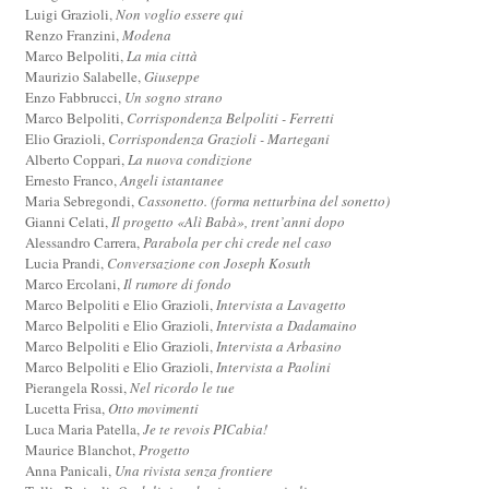
Luigi Grazioli,
Non voglio essere qui
Renzo Franzini,
Modena
Marco Belpoliti,
La mia città
Maurizio Salabelle,
Giuseppe
Enzo Fabbrucci,
Un sogno strano
Marco Belpoliti,
Corrispondenza Belpoliti - Ferretti
Elio Grazioli,
Corrispondenza Grazioli - Martegani
Alberto Coppari,
La nuova condizione
Ernesto Franco,
Angeli istantanee
Maria Sebregondi,
Cassonetto. (forma netturbina del sonetto)
Gianni Celati,
Il progetto «Alì Babà», trent’anni dopo
Alessandro Carrera,
Parabola per chi crede nel caso
Lucia Prandi,
Conversazione con Joseph Kosuth
Marco Ercolani,
Il rumore di fondo
Marco Belpoliti e Elio Grazioli,
Intervista a Lavagetto
Marco Belpoliti e Elio Grazioli,
Intervista a Dadamaino
Marco Belpoliti e Elio Grazioli,
Intervista a Arbasino
Marco Belpoliti e Elio Grazioli,
Intervista a Paolini
Pierangela Rossi,
Nel ricordo le tue
Lucetta Frisa,
Otto movimenti
Luca Maria Patella,
Je te revois PICabia!
Maurice Blanchot,
Progetto
Anna Panicali,
Una rivista senza frontiere