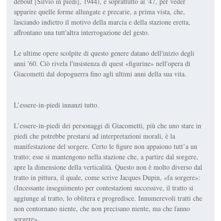
debout [Silvio in piedi], 1944), e soprattutto al '47, per veder
apparire quelle forme allungate e precarie, a prima vista, che,
lasciando indietro il motivo della marcia e della stazione eretta,
affrontano una tutt'altra interrogazione del gesto.
Le ultime opere scolpite di questo genere datano dell'inizio degli
anni '60. Ciò rivela l'insistenza di quest «figurine» nell'opera di
Giacometti dal dopoguerra fino agli ultimi anni della sua vita.
L’essere-in-piedi innanzi tutto.
L’essere-in-piedi dei personaggi di Giacometti, più che uno stare in
piedi che potrebbe prestarsi ad interpretazioni morali, è la
manifestazione del sorgere. Certo le figure non appaiono tutt’a un
tratto; esse si mantengono nella stazione che, a partire dal sorgere,
apre la dimensione della verticalità. Questo non è molto diverso dal
tratto in pittura, il quale, come scrive Jacques Dupin, «fa sorgere»:
(Incessante inseguimento per contestazioni successive, il tratto si
aggiunge al tratto, lo oblitera e progredisce. Innumerevoli tratti che
non contornano niente, che non precisano niente, ma che fanno
sorgere».