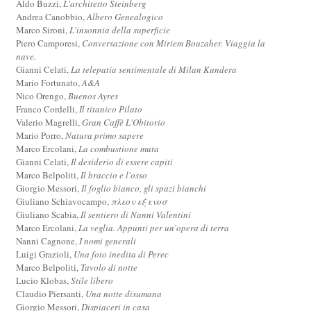
Aldo Buzzi,
L'architetto Steinberg
Andrea Canobbio,
Albero Genealogico
Marco Sironi,
L'insonnia della superficie
Piero Camporesi,
Conversazione con Miriem Bouzaher. Viaggia la
nave.
Gianni Celati,
La telepatia sentimentale di Milan Kundera
Mario Fortunato,
A&A
Nico Orengo,
Buenos Ayres
Franco Cordelli,
Il titanico Pilato
Valerio Magrelli,
Gran Caffè L'Obitorio
Mario Porro,
Natura primo sapere
Marco Ercolani,
La combustione muta
Gianni Celati,
Il desiderio di essere capiti
Marco Belpoliti,
Il braccio e l'osso
Giorgio Messori,
Il foglio bianco, gli spazi bianchi
Giuliano Schiavocampo,
πλεον εξ ενοσ
Giuliano Scabia,
Il sentiero di Nanni Valentini
Marco Ercolani,
La veglia. Appunti per un'opera di terra
Nanni Cagnone,
I nomi generali
Luigi Grazioli,
Una foto inedita di Perec
Marco Belpoliti,
Tavolo di notte
Lucio Klobas,
Stile libero
Claudio Piersanti,
Una notte disumana
Giorgio Messori,
Dispiaceri in casa