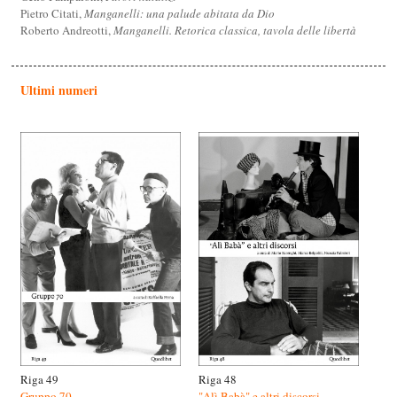
Pietro Citati,
Manganelli: una palude abitata da Dio
Roberto Andreotti,
Manganelli. Retorica classica, tavola delle libertà
Ultimi numeri
Riga 49
Riga 48
Gruppo 70
"Alì Babà" e altri discorsi