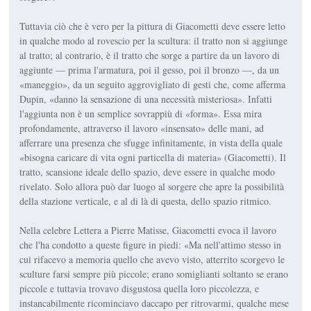
Tuttavia ciò che è vero per la pittura di Giacometti deve essere letto
in qualche modo al rovescio per la scultura: il tratto non si aggiunge
al tratto; al contrario, è il tratto che sorge a partire da un lavoro di
aggiunte — prima l'armatura, poi il gesso, poi il bronzo —, da un
«maneggio», da un seguito aggrovigliato di gesti che, come afferma
Dupin, «danno la sensazione di una necessità misteriosa». Infatti
l'aggiunta non è un semplice sovrappiù di «forma». Essa mira
profondamente, attraverso il lavoro «insensato» delle mani, ad
afferrare una presenza che sfugge infinitamente, in vista della quale
«bisogna caricare di vita ogni particella di materia» (Giacometti). Il
tratto, scansione ideale dello spazio, deve essere in qualche modo
rivelato. Solo allora può dar luogo al sorgere che apre la possibilità
della stazione verticale, e al di là di questa, dello spazio ritmico.
Nella celebre Lettera a Pierre Matisse, Giacometti evoca il lavoro
che l'ha condotto a queste figure in piedi: «Ma nell'attimo stesso in
cui rifacevo a memoria quello che avevo visto, atterrito scorgevo le
sculture farsi sempre più piccole; erano somiglianti soltanto se erano
piccole e tuttavia trovavo disgustosa quella loro piccolezza, e
instancabilmente ricominciavo daccapo per ritrovarmi, qualche mese