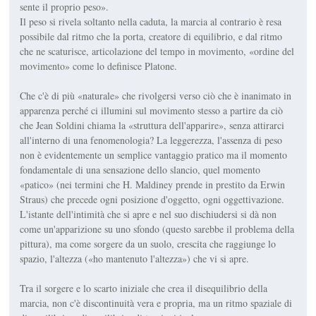
sente il proprio peso».
Il peso si rivela soltanto nella caduta, la marcia al contrario è resa
possibile dal ritmo che la porta, creatore di equilibrio, e dal ritmo
che ne scaturisce, articolazione del tempo in movimento, «ordine del
movimento» come lo definisce Platone.
Che c'è di più «naturale» che rivolgersi verso ciò che è inanimato in
apparenza perché ci illumini sul movimento stesso a partire da ciò
che Jean Soldini chiama la «struttura dell'apparire», senza attirarci
all'interno di una fenomenologia? La leggerezza, l'assenza di peso
non è evidentemente un semplice vantaggio pratico ma il momento
fondamentale di una sensazione dello slancio, quel momento
«patico» (nei termini che H. Maldiney prende in prestito da Erwin
Straus) che precede ogni posizione d'oggetto, ogni oggettivazione.
L'istante dell'intimità che si apre e nel suo dischiudersi si dà non
come un'apparizione su uno sfondo (questo sarebbe il problema della
pittura), ma come sorgere da un suolo, crescita che raggiunge lo
spazio, l'altezza («ho mantenuto l'altezza») che vi si apre.
Tra il sorgere e lo scarto iniziale che crea il disequilibrio della
marcia, non c'è discontinuità vera e propria, ma un ritmo spaziale di