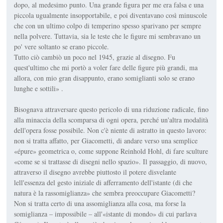
dopo, al medesimo punto. Una grande figura per me era falsa e una
piccola ugualmente insopportabile, e poi diventavano così minuscole
che con un ultimo colpo di temperino spesso sparivano per sempre
nella polvere. Tuttavia, sia le teste che le figure mi sembravano un
po' vere soltanto se erano piccole.
Tutto ciò cambiò un poco nel 1945, grazie al disegno. Fu
quest'ultimo che mi portò a voler fare delle figure più grandi, ma
allora, con mio gran disappunto, erano somiglianti solo se erano
lunghe e sottili» .
Bisognava attraversare questo pericolo di una riduzione radicale, fino
alla minaccia della scomparsa di ogni opera, perché un'altra modalità
dell'opera fosse possibile. Non c'è niente di astratto in questo lavoro:
non si tratta affatto, per Giacometti, di andare verso una semplice
«épure» geometrica o, come suppone Reinhold Hohl, di fare sculture
«come se si trattasse di disegni nello spazio». Il passaggio, di nuovo,
attraverso il disegno avrebbe piuttosto il potere disvelante
lell'essenza del gesto iniziale di afferramento dell'istante (di che
natura è la rassomiglianza» che sembra preoccupare Giacometti?
Non si tratta certo di una assomiglianza alla cosa, ma forse la
somiglianza – impossibile – all'«istante di mondo» di cui parlava