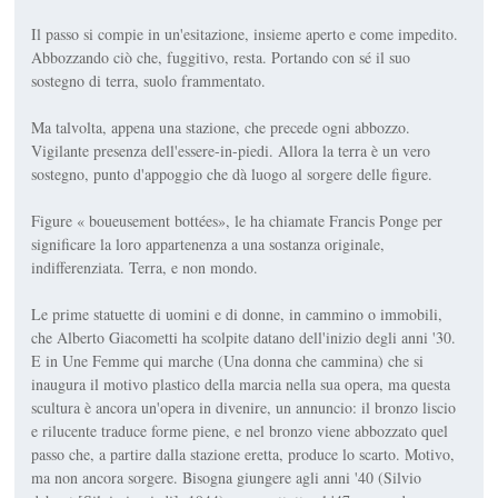
Il passo si compie in un'esitazione, insieme aperto e come impedito.
Abbozzando ciò che, fuggitivo, resta. Portando con sé il suo
sostegno di terra, suolo frammentato.
Ma talvolta, appena una stazione, che precede ogni abbozzo.
Vigilante presenza dell'essere-in-piedi. Allora la terra è un vero
sostegno, punto d'appoggio che dà luogo al sorgere delle figure.
Figure « boueusement bottées», le ha chiamate Francis Ponge per
significare la loro appartenenza a una sostanza originale,
indifferenziata. Terra, e non mondo.
Le prime statuette di uomini e di donne, in cammino o immobili,
che Alberto Giacometti ha scolpite datano dell'inizio degli anni '30.
E in Une Femme qui marche (Una donna che cammina) che si
inaugura il motivo plastico della marcia nella sua opera, ma questa
scultura è ancora un'opera in divenire, un annuncio: il bronzo liscio
e rilucente traduce forme piene, e nel bronzo viene abbozzato quel
passo che, a partire dalla stazione eretta, produce lo scarto. Motivo,
ma non ancora sorgere. Bisogna giungere agli anni '40 (Silvio