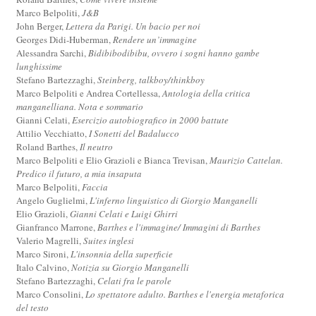
Marco Belpoliti,
J&B
John Berger,
Lettera da Parigi. Un bacio per noi
Georges Didi-Huberman,
Rendere un’immagine
Alessandra Sarchi,
Bidibibodibibu, ovvero i sogni hanno gambe
lunghissime
Stefano Bartezzaghi,
Steinberg, talkboy/thinkboy
Marco Belpoliti e Andrea Cortellessa,
Antologia della critica
manganelliana. Nota e sommario
Gianni Celati,
Esercizio autobiografico in 2000 battute
Attilio Vecchiatto,
I Sonetti del Badalucco
Roland Barthes,
Il neutro
Marco Belpoliti e Elio Grazioli e Bianca Trevisan,
Maurizio Cattelan.
Predico il futuro, a mia insaputa
Marco Belpoliti,
Faccia
Angelo Guglielmi,
L'inferno linguistico di Giorgio Manganelli
Elio Grazioli,
Gianni Celati e Luigi Ghirri
Gianfranco Marrone,
Barthes e l'immagine/ Immagini di Barthes
Valerio Magrelli,
Suites inglesi
Marco Sironi,
L'insonnia della superficie
Italo Calvino,
Notizia su Giorgio Manganelli
Stefano Bartezzaghi,
Celati fra le parole
Marco Consolini,
Lo spettatore adulto. Barthes e l'energia metaforica
del testo