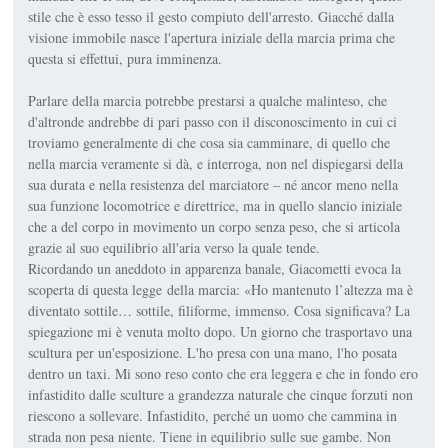
stile che è esso tesso il gesto compiuto dell'arresto. Giacché dalla
visione immobile nasce l'apertura iniziale della marcia prima che
questa si effettui, pura imminenza.
Parlare della marcia potrebbe prestarsi a qualche malinteso, che
d'altronde andrebbe di pari passo con il disconoscimento in cui ci
troviamo generalmente di che cosa sia camminare, di quello che
nella marcia veramente si dà, e interroga, non nel dispiegarsi della
sua durata e nella resistenza del marciatore – né ancor meno nella
sua funzione locomotrice e direttrice, ma in quello slancio iniziale
che a del corpo in movimento un corpo senza peso, che si articola
grazie al suo equilibrio all'aria verso la quale tende.
Ricordando un aneddoto in apparenza banale, Giacometti evoca la
scoperta di questa legge della marcia: «Ho mantenuto l’altezza ma è
diventato sottile… sottile, filiforme, immenso. Cosa significava? La
spiegazione mi è venuta molto dopo. Un giorno che trasportavo una
scultura per un'esposizione. L'ho presa con una mano, l'ho posata
dentro un taxi. Mi sono reso conto che era leggera e che in fondo ero
infastidito dalle sculture a grandezza naturale che cinque forzuti non
riescono a sollevare. Infastidito, perché un uomo che cammina in
strada non pesa niente. Tiene in equilibrio sulle sue gambe. Non