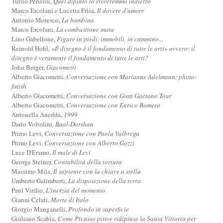
Tullio Pericoli,
Quel dipinto lo rivorremmo indietro
Marco Ercolani e Lucetta Frisa,
Il dovere d'amore
Antonio Moresco,
La bambina
Marco Ercolani,
La combustione muta
Lino Gabellone,
Figure in piedi, immobili, in cammino...
Reinold Hohl,
«Il disegno è il fondamento di tutte le arti» ovvero: il
disegno è veramente il fondamento di tutte le arti?
John Berger,
Giacometti
Alberto Giacometti,
Conversazione con Marianne Adelmann: photo-
finish
Alberto Giacometti,
Conversazione con Gian Gaetano Tour
Alberto Giacometti,
Conversazione con Enrico Romero
Antonella Anedda,
1999
Dario Voltolini,
Baal-Darshan
Primo Levi,
Conversazione con Paola Valbrega
Primo Levi,
Conversazione con Alberto Gozzi
Luce D'Eramo,
Il male di Levi
George Steiner,
Contabilità della tortura
Massimo Mila,
Il sapiente con la chiave a stella
Umberto Galimberti,
La disposizione della terra
Paul Virilio,
L'inerzia del momento
Gianni Celati,
Morte di Italo
Giorgio Manganelli,
Profondo in superficie
Giuliano Scabia,
Come Picasso pittor ridipinse la Santa Vittoria per