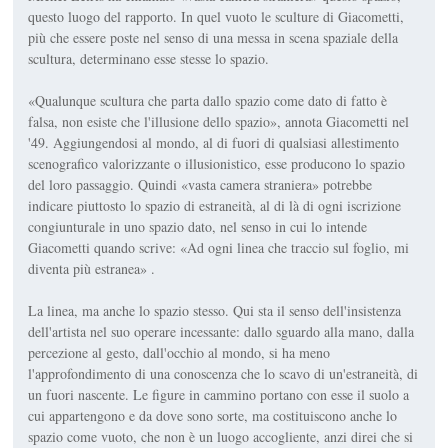
questo luogo del rapporto. In quel vuoto le sculture di Giacometti,
più che essere poste nel senso di una messa in scena spaziale della
scultura, determinano esse stesse lo spazio.
«Qualunque scultura che parta dallo spazio come dato di fatto è
falsa, non esiste che l'illusione dello spazio», annota Giacometti nel
'49. Aggiungendosi al mondo, al di fuori di qualsiasi allestimento
scenografico valorizzante o illusionistico, esse producono lo spazio
del loro passaggio. Quindi «vasta camera straniera» potrebbe
indicare piuttosto lo spazio di estraneità, al di là di ogni iscrizione
congiunturale in uno spazio dato, nel senso in cui lo intende
Giacometti quando scrive: «Ad ogni linea che traccio sul foglio, mi
diventa più estranea» .
La linea, ma anche lo spazio stesso. Qui sta il senso dell'insistenza
dell'artista nel suo operare incessante: dallo sguardo alla mano, dalla
percezione al gesto, dall'occhio al mondo, si ha meno
l'approfondimento di una conoscenza che lo scavo di un'estraneità, di
un fuori nascente. Le figure in cammino portano con esse il suolo a
cui appartengono e da dove sono sorte, ma costituiscono anche lo
spazio come vuoto, che non è un luogo accogliente, anzi direi che si