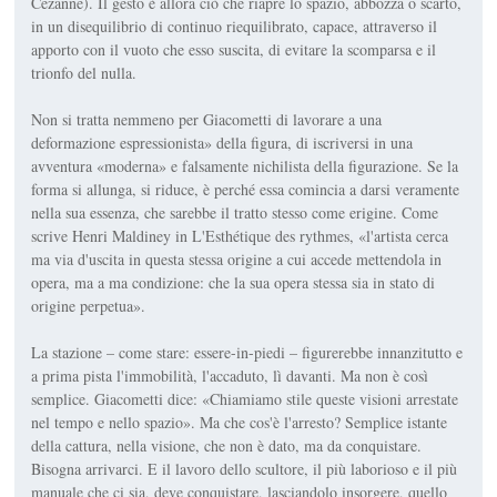
Cézanne). Il gesto è allora ciò che riapre lo spazio, abbozza o scarto,
in un disequilibrio di continuo riequilibrato, capace, attraverso il
apporto con il vuoto che esso suscita, di evitare la scomparsa e il
trionfo del nulla.
Non si tratta nemmeno per Giacometti di lavorare a una
deformazione espressionista» della figura, di iscriversi in una
avventura «moderna» e falsamente nichilista della figurazione. Se la
forma si allunga, si riduce, è perché essa comincia a darsi veramente
nella sua essenza, che sarebbe il tratto stesso come erigine. Come
scrive Henri Maldiney in L'Esthétique des rythmes, «l'artista cerca
ma via d'uscita in questa stessa origine a cui accede mettendola in
opera, ma a ma condizione: che la sua opera stessa sia in stato di
origine perpetua».
La stazione – come stare: essere-in-piedi – figurerebbe innanzitutto e
a prima pista l'immobilità, l'accaduto, lì davanti. Ma non è così
semplice. Giacometti dice: «Chiamiamo stile queste visioni arrestate
nel tempo e nello spazio». Ma che cos'è l'arresto? Semplice istante
della cattura, nella visione, che non è dato, ma da conquistare.
Bisogna arrivarci. E il lavoro dello scultore, il più laborioso e il più
manuale che ci sia, deve conquistare, lasciandolo insorgere, quello