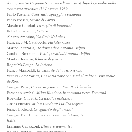
il suo maestro Cézanne (e per me e l'amor mio) dopo l'incendio della
montagna avvenuto il 31 agosto 1989
Fabio Pusterla,
Cane sulla spiaggia e bambina
Paolo Fossati,
Serate di Parigi
Massimo Cacciari,
La soglia di Valentini
Roberto Tedeschi,
Lettera
Alberto Arbasino,
Vladimir Nabokov
Francesco M. Cataluccio,
Farfalle russe
Marino Piazzolla,
Tre domande a Antonio Delfini
Candido Bonvicini,
Venti quesiti ad Antonio Delfini
Manlio Brusatin,
Il bacio di pietra
Roger McGough,
La lezione
Franco Marcoaldi,
Le malattie del nostro tempo
Witold Gombrowicz,
Conversazione con Michel Polac e Dominique
de Roux
Georges Perec,
Conversazione con Ewa Pawlikowska
Fernando Arrabal,
Milan Kundera. In cammino verso l'eternità
Kvetoslav Chvatìk,
Un duplice malinteso
Carlos Fuentes,
Milan Kundera: l'idillio segreto
Francois Ricard,
Lo sguardo degli amanti
Georges Didi-Huberman,
Barthes, risolutamente
Italia
Ermanno Cavazzoni,
L'impero telematico
Roland Barthes,
Come vivere insieme