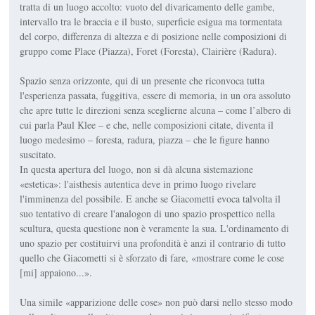
tratta di un luogo accolto: vuoto del divaricamento delle gambe,
intervallo tra le braccia e il busto, superficie esigua ma tormentata
del corpo, differenza di altezza e di posizione nelle composizioni di
gruppo come Place (Piazza), Foret (Foresta), Clairière (Radura).
Spazio senza orizzonte, qui di un presente che riconvoca tutta
l'esperienza passata, fuggitiva, essere di memoria, in un ora assoluto
che apre tutte le direzioni senza sceglierne alcuna – come l’albero di
cui parla Paul Klee – e che, nelle composizioni citate, diventa il
luogo medesimo – foresta, radura, piazza – che le figure hanno
suscitato.
In questa apertura del luogo, non si dà alcuna sistemazione
«estetica»: l'aisthesis autentica deve in primo luogo rivelare
l'imminenza del possibile. E anche se Giacometti evoca talvolta il
suo tentativo di creare l'analogon di uno spazio prospettico nella
scultura, questa questione non è veramente la sua. L'ordinamento di
uno spazio per costituirvi una profondità è anzi il contrario di tutto
quello che Giacometti si è sforzato di fare, «mostrare come le cose
[mi] appaiono...».
Una simile «apparizione delle cose» non può darsi nello stesso modo