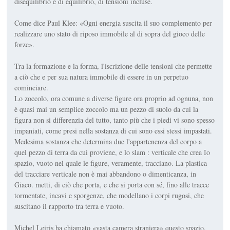
disequilibrio e di equilibrio, di tensioni incluse.
Come dice Paul Klee: «Ogni energia suscita il suo complemento per
realizzare uno stato di riposo immobile al di sopra del gioco delle
forze».
Tra la formazione e la forma, l'iscrizione delle tensioni che permette
a ciò che e per sua natura immobile di essere in un perpetuo
cominciare.
Lo zoccolo, ora comune a diverse figure ora proprio ad ognuna, non
è quasi mai un semplice zoccolo ma un pezzo di suolo da cui la
figura non si differenzia del tutto, tanto più che i piedi vi sono spesso
impaniati, come presi nella sostanza di cui sono essi stessi impastati.
Medesima sostanza che determina due l'appartenenza del corpo a
quel pezzo di terra da cui proviene, e lo slam : verticale che crea Io
spazio, vuoto nel quale le figure, veramente, tracciano. La plastica
del tracciare verticale non è mai abbandono o dimenticanza, in
Giaco. metti, di ciò che porta, e che si porta con sé, fino alle tracce
tormentate, incavi e sporgenze, che modellano i corpi rugosi, che
suscitano il rapporto tra terra e vuoto.
Michel Leiris ha chiamato «vasta camera straniera» questo spazio,