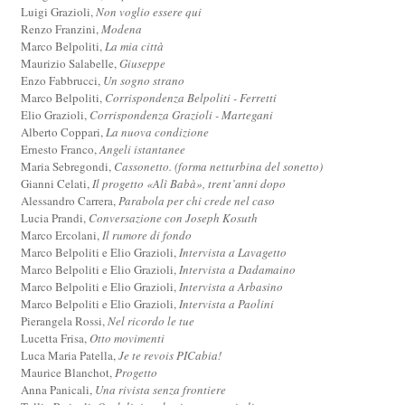
Luigi Grazioli,
Non voglio essere qui
Renzo Franzini,
Modena
Marco Belpoliti,
La mia città
Maurizio Salabelle,
Giuseppe
Enzo Fabbrucci,
Un sogno strano
Marco Belpoliti,
Corrispondenza Belpoliti - Ferretti
Elio Grazioli,
Corrispondenza Grazioli - Martegani
Alberto Coppari,
La nuova condizione
Ernesto Franco,
Angeli istantanee
Maria Sebregondi,
Cassonetto. (forma netturbina del sonetto)
Gianni Celati,
Il progetto «Alì Babà», trent’anni dopo
Alessandro Carrera,
Parabola per chi crede nel caso
Lucia Prandi,
Conversazione con Joseph Kosuth
Marco Ercolani,
Il rumore di fondo
Marco Belpoliti e Elio Grazioli,
Intervista a Lavagetto
Marco Belpoliti e Elio Grazioli,
Intervista a Dadamaino
Marco Belpoliti e Elio Grazioli,
Intervista a Arbasino
Marco Belpoliti e Elio Grazioli,
Intervista a Paolini
Pierangela Rossi,
Nel ricordo le tue
Lucetta Frisa,
Otto movimenti
Luca Maria Patella,
Je te revois PICabia!
Maurice Blanchot,
Progetto
Anna Panicali,
Una rivista senza frontiere