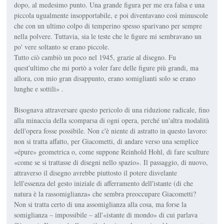
dopo, al medesimo punto. Una grande figura per me era falsa e una
piccola ugualmente insopportabile, e poi diventavano così minuscole
che con un ultimo colpo di temperino spesso sparivano per sempre
nella polvere. Tuttavia, sia le teste che le figure mi sembravano un
po' vere soltanto se erano piccole.
Tutto ciò cambiò un poco nel 1945, grazie al disegno. Fu
quest'ultimo che mi portò a voler fare delle figure più grandi, ma
allora, con mio gran disappunto, erano somiglianti solo se erano
lunghe e sottili» .
Bisognava attraversare questo pericolo di una riduzione radicale, fino
alla minaccia della scomparsa di ogni opera, perché un'altra modalità
dell'opera fosse possibile. Non c'è niente di astratto in questo lavoro:
non si tratta affatto, per Giacometti, di andare verso una semplice
«épure» geometrica o, come suppone Reinhold Hohl, di fare sculture
«come se si trattasse di disegni nello spazio». Il passaggio, di nuovo,
attraverso il disegno avrebbe piuttosto il potere disvelante
lell'essenza del gesto iniziale di afferramento dell'istante (di che
natura è la rassomiglianza» che sembra preoccupare Giacometti?
Non si tratta certo di una assomiglianza alla cosa, ma forse la
somiglianza – impossibile – all'«istante di mondo» di cui parlava