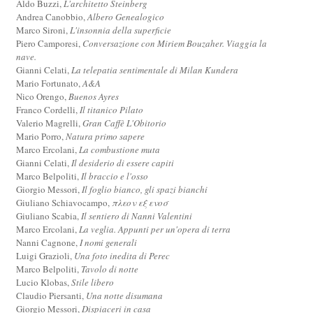
Aldo Buzzi,
L'architetto Steinberg
Andrea Canobbio,
Albero Genealogico
Marco Sironi,
L'insonnia della superficie
Piero Camporesi,
Conversazione con Miriem Bouzaher. Viaggia la
nave.
Gianni Celati,
La telepatia sentimentale di Milan Kundera
Mario Fortunato,
A&A
Nico Orengo,
Buenos Ayres
Franco Cordelli,
Il titanico Pilato
Valerio Magrelli,
Gran Caffè L'Obitorio
Mario Porro,
Natura primo sapere
Marco Ercolani,
La combustione muta
Gianni Celati,
Il desiderio di essere capiti
Marco Belpoliti,
Il braccio e l'osso
Giorgio Messori,
Il foglio bianco, gli spazi bianchi
Giuliano Schiavocampo,
πλεον εξ ενοσ
Giuliano Scabia,
Il sentiero di Nanni Valentini
Marco Ercolani,
La veglia. Appunti per un'opera di terra
Nanni Cagnone,
I nomi generali
Luigi Grazioli,
Una foto inedita di Perec
Marco Belpoliti,
Tavolo di notte
Lucio Klobas,
Stile libero
Claudio Piersanti,
Una notte disumana
Giorgio Messori,
Dispiaceri in casa