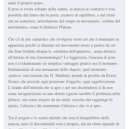
sente il proprio peso».
Il peso si rivela soltanto nella caduta, la marcia al contrario è resa
possibile dal ritmo che la porta, creatore di equilibrio, e dal ritmo
che ne scaturisce, articolazione del tempo in movimento, «ordine del
movimento» come lo definisce Platone.
Che c'è di più «naturale» che rivolgersi verso ciò che è inanimato in
apparenza perché ci illumini sul movimento stesso a partire da ciò
che Jean Soldini chiama la «struttura dell'apparire», senza attirarci
all'interno di una fenomenologia? La leggerezza, l'assenza di peso
non è evidentemente un semplice vantaggio pratico ma il momento
fondamentale di una sensazione dello slancio, quel momento
«patico» (nei termini che H. Maldiney prende in prestito da Erwin
Straus) che precede ogni posizione d'oggetto, ogni oggettivazione.
L'istante dell'intimità che si apre e nel suo dischiudersi si dà non
come un'apparizione su uno sfondo (questo sarebbe il problema della
pittura), ma come sorgere da un suolo, crescita che raggiunge lo
spazio, l'altezza («ho mantenuto l'altezza») che vi si apre.
Tra il sorgere e lo scarto iniziale che crea il disequilibrio della
marcia, non c'è discontinuità vera e propria, ma un ritmo spaziale di