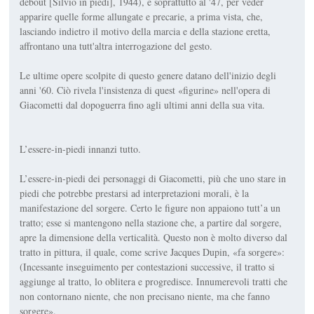
debout [Silvio in piedi], 1944), e soprattutto al '47, per veder
apparire quelle forme allungate e precarie, a prima vista, che,
lasciando indietro il motivo della marcia e della stazione eretta,
affrontano una tutt'altra interrogazione del gesto.
Le ultime opere scolpite di questo genere datano dell'inizio degli
anni '60. Ciò rivela l'insistenza di quest «figurine» nell'opera di
Giacometti dal dopoguerra fino agli ultimi anni della sua vita.
L’essere-in-piedi innanzi tutto.
L’essere-in-piedi dei personaggi di Giacometti, più che uno stare in
piedi che potrebbe prestarsi ad interpretazioni morali, è la
manifestazione del sorgere. Certo le figure non appaiono tutt’a un
tratto; esse si mantengono nella stazione che, a partire dal sorgere,
apre la dimensione della verticalità. Questo non è molto diverso dal
tratto in pittura, il quale, come scrive Jacques Dupin, «fa sorgere»:
(Incessante inseguimento per contestazioni successive, il tratto si
aggiunge al tratto, lo oblitera e progredisce. Innumerevoli tratti che
non contornano niente, che non precisano niente, ma che fanno
sorgere».