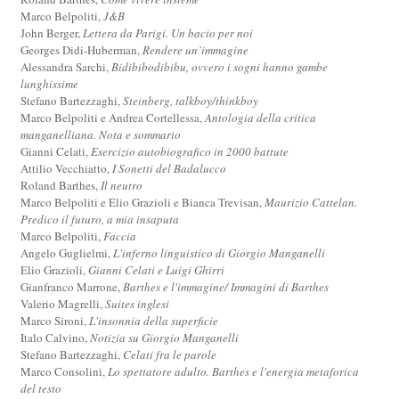
Marco Belpoliti,
J&B
John Berger,
Lettera da Parigi. Un bacio per noi
Georges Didi-Huberman,
Rendere un’immagine
Alessandra Sarchi,
Bidibibodibibu, ovvero i sogni hanno gambe
lunghissime
Stefano Bartezzaghi,
Steinberg, talkboy/thinkboy
Marco Belpoliti e Andrea Cortellessa,
Antologia della critica
manganelliana. Nota e sommario
Gianni Celati,
Esercizio autobiografico in 2000 battute
Attilio Vecchiatto,
I Sonetti del Badalucco
Roland Barthes,
Il neutro
Marco Belpoliti e Elio Grazioli e Bianca Trevisan,
Maurizio Cattelan.
Predico il futuro, a mia insaputa
Marco Belpoliti,
Faccia
Angelo Guglielmi,
L'inferno linguistico di Giorgio Manganelli
Elio Grazioli,
Gianni Celati e Luigi Ghirri
Gianfranco Marrone,
Barthes e l'immagine/ Immagini di Barthes
Valerio Magrelli,
Suites inglesi
Marco Sironi,
L'insonnia della superficie
Italo Calvino,
Notizia su Giorgio Manganelli
Stefano Bartezzaghi,
Celati fra le parole
Marco Consolini,
Lo spettatore adulto. Barthes e l'energia metaforica
del testo