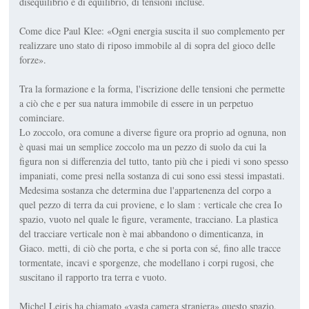
disequilibrio e di equilibrio, di tensioni incluse.
Come dice Paul Klee: «Ogni energia suscita il suo complemento per
realizzare uno stato di riposo immobile al di sopra del gioco delle
forze».
Tra la formazione e la forma, l'iscrizione delle tensioni che permette
a ciò che e per sua natura immobile di essere in un perpetuo
cominciare.
Lo zoccolo, ora comune a diverse figure ora proprio ad ognuna, non
è quasi mai un semplice zoccolo ma un pezzo di suolo da cui la
figura non si differenzia del tutto, tanto più che i piedi vi sono spesso
impaniati, come presi nella sostanza di cui sono essi stessi impastati.
Medesima sostanza che determina due l'appartenenza del corpo a
quel pezzo di terra da cui proviene, e lo slam : verticale che crea Io
spazio, vuoto nel quale le figure, veramente, tracciano. La plastica
del tracciare verticale non è mai abbandono o dimenticanza, in
Giaco. metti, di ciò che porta, e che si porta con sé, fino alle tracce
tormentate, incavi e sporgenze, che modellano i corpi rugosi, che
suscitano il rapporto tra terra e vuoto.
Michel Leiris ha chiamato «vasta camera straniera» questo spazio,