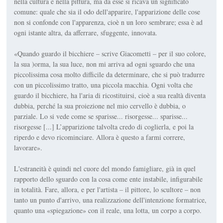
nella cultura e nella pittura, ma da esse si ricava un significato
comune: quale che sia il odo dell'apparire, l'apparizione delle cose
non si confonde con l'apparenza, cioè n un loro sembrare; essa è ad
ogni istante altra, da afferrare, sfuggente, innovata.
«Quando guardo il bicchiere – scrive Giacometti – per il suo colore,
la sua )orma, la sua luce, non mi arriva ad ogni sguardo che una
piccolissima cosa molto difficile da determinare, che si può tradurre
con un piccolissimo tratto, una piccola macchia. Ogni volta che
guardo il bicchiere, ha l'aria di ricostituirsi, cioè a sua realtà diventa
dubbia, perché la sua proiezione nel mio cervello è dubbia, o
parziale. Lo si vede come se sparisse... risorgesse... sparisse...
risorgesse [...] L’apparizione talvolta credo di coglierla, e poi la
riperdo e devo ricominciare. Allora è questo a farmi correre,
lavorare».
L'estraneità è quindi nel cuore del mondo famigliare, già in quel
rapporto dello sguardo con la cosa come ente instabile, infigurabile
in totalità. Fare, allora, e per l'artista – il pittore, lo scultore – non
tanto un punto d'arrivo, una realizzazione dell'intenzione formatrice,
quanto una «spiegazione» con il reale, una lotta, un corpo a corpo.