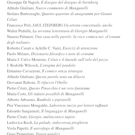
Giuseppe Di Napoli,
Il disegno del disegno di Steinberg
Alfredo Giuliani,
Nuovo commento di Manganelli
Stefano Bartezzaghi,
Quattro quartine di anagrammi per Gianni
Celati
Francesco Poli,
SAUL STEINBERG Un artista concettuale, anche
Walter Pedullà,
La sovrana letteratura di Giorgio Manganelli
Nunzia Palmieri,
Una casa nelle parole: la voce comica nei «Costumi
degli italiani»
Roberto Casati e Achille C. Varzi,
Esercizi di attenzione
Paolo Milano,
Dizionario filosofico e note di costume
Maria J. Calvo Montoro,
Celati e il duende sull’orlo del pozzo
J. Rodolfo Wilcock,
L'enigma del pendolo
Ermanno Cavazzoni,
Il comico senza strategia
Alfredo Giuliani,
Queste parole sono un diluvio
Giovanni Raboni,
Ti rifaccio l'Otello
Pietro Citati,
Questo Pinocchio è un vero fantasma
Maria Corti,
Gli infiniti possibili di Manganelli
Alberto Arbasino,
Bambole e pipistrelli
Pier Vincenzo Mengaldo,
Laboriose inezie per lettori raffinati
Edoardo Sanguineti,
Il linguaggio di Manganelli
Pietro Citati,
Giorgio, malinconico tapiro
Ludovica Koch,
La palude, indecorosa preghiera
Viola Papetti,
Il sarcofago di Manganelli
Geno Pampaloni,
Furori natalizi