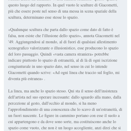
questo luogo del rapporto. In quel vuoto le sculture di Giacometti,
più che essere poste nel senso di una messa in scena spaziale della
scultura, determinano esse stesse lo spazio.
«Qualunque scultura che parta dallo spazio come dato di fatto è
falsa, non esiste che l'illusione dello spazio», annota Giacometti nel
'49. Aggiungendosi al mondo, al di fuori di qualsiasi allestimento
scenografico valorizzante o illusionistico, esse producono lo spazio
del loro passaggio. Quindi «vasta camera straniera» potrebbe
indicare piuttosto lo spazio di estraneità, al di là di ogni iscrizione
congiunturale in uno spazio dato, nel senso in cui lo intende
Giacometti quando scrive: «Ad ogni linea che traccio sul foglio, mi
diventa più estranea» .
La linea, ma anche lo spazio stesso. Qui sta il senso dell'insistenza
dell'artista nel suo operare incessante: dallo sguardo alla mano, dalla
percezione al gesto, dall'occhio al mondo, si ha meno
l'approfondimento di una conoscenza che lo scavo di un'estraneità, di
un fuori nascente. Le figure in cammino portano con esse il suolo a
cui appartengono e da dove sono sorte, ma costituiscono anche lo
spazio come vuoto, che non è un luogo accogliente, anzi direi che si