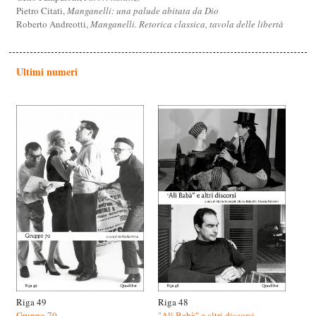
Pietro Citati,
Manganelli: una palude abitata da Dio
Roberto Andreotti,
Manganelli. Retorica classica, tavola delle libertà
Ultimi numeri
Riga 49
Riga 48
Gruppo 70
"Alì Babà" e altri discorsi