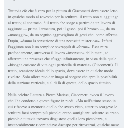
Tuttavia ciò che è vero per la pittura di Giacometti deve essere letto
in qualche modo al rovescio per la scultura: il tratto non si aggiunge
al tratto; al contrario, è il tratto che sorge a partire da un lavoro di
aggiunte — prima l'armatura, poi il gesso, poi il bronzo —, da un
«maneggio», da un seguito aggrovigliato di gesti che, come afferma
Dupin, «danno la sensazione di una necessità misteriosa». Infatti
l'aggiunta non è un semplice sovrappiù di «forma». Essa mira
profondamente, attraverso il lavoro «insensato» delle mani, ad
afferrare una presenza che sfugge infinitamente, in vista della quale
«bisogna caricare di vita ogni particella di materia» (Giacometti). Il
tratto, scansione ideale dello spazio, deve essere in qualche modo
rivelato. Solo allora può dar luogo al sorgere che apre la possibilità
della stazione verticale, e al di là di questa, dello spazio ritmico.
Nella celebre Lettera a Pierre Matisse, Giacometti evoca il lavoro
che l'ha condotto a queste figure in piedi: «Ma nell'attimo stesso in
cui rifacevo a memoria quello che avevo visto, atterrito scorgevo le
sculture farsi sempre più piccole; erano somiglianti soltanto se erano
piccole e tuttavia trovavo disgustosa quella loro piccolezza, e
instancabilmente ricominciavo daccapo per ritrovarmi, qualche mese