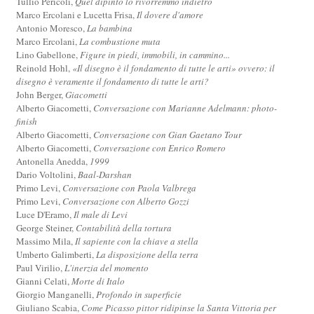
Tullio Pericoli,
Quel dipinto lo rivorremmo indietro
Marco Ercolani e Lucetta Frisa,
Il dovere d'amore
Antonio Moresco,
La bambina
Marco Ercolani,
La combustione muta
Lino Gabellone,
Figure in piedi, immobili, in cammino...
Reinold Hohl,
«Il disegno è il fondamento di tutte le arti» ovvero: il
disegno è veramente il fondamento di tutte le arti?
John Berger,
Giacometti
Alberto Giacometti,
Conversazione con Marianne Adelmann: photo-
finish
Alberto Giacometti,
Conversazione con Gian Gaetano Tour
Alberto Giacometti,
Conversazione con Enrico Romero
Antonella Anedda,
1999
Dario Voltolini,
Baal-Darshan
Primo Levi,
Conversazione con Paola Valbrega
Primo Levi,
Conversazione con Alberto Gozzi
Luce D'Eramo,
Il male di Levi
George Steiner,
Contabilità della tortura
Massimo Mila,
Il sapiente con la chiave a stella
Umberto Galimberti,
La disposizione della terra
Paul Virilio,
L'inerzia del momento
Gianni Celati,
Morte di Italo
Giorgio Manganelli,
Profondo in superficie
Giuliano Scabia,
Come Picasso pittor ridipinse la Santa Vittoria per