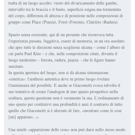
tratta di un luogo accolto: vuoto del divaricamento delle gambe,
intervallo tra le braccia e il busto, superficie esigua ma tormentata
del corpo, differenza di altezza e di posizione nelle composizioni di
gruppo come Place (Piazza), Foret (Foresta), Clairière (Radura).
Spazio senza orizzonte, qui di un presente che riconvoca tutta
l'esperienza passata, fuggitiva, essere di memoria, in un ora assoluto
che apre tutte le direzioni senza sceglierne alcuna – come l’albero di
cui parla Paul Klee – e che, nelle composizioni citate, diventa il
luogo medesimo – foresta, radura, piazza – che le figure hanno
suscitato.
In questa apertura del luogo, non si dà alcuna sistemazione
«estetica»: l'aisthesis autentica deve in primo luogo rivelare
l'imminenza del possibile. E anche se Giacometti evoca talvolta il
suo tentativo di creare l'analogon di uno spazio prospettico nella
scultura, questa questione non è veramente la sua. L'ordinamento di
uno spazio per costituirvi una profondità è anzi il contrario di tutto
quello che Giacometti si è sforzato di fare, «mostrare come le cose
[mi] appaiono...».
Una simile «apparizione delle cose» non può darsi nello stesso modo