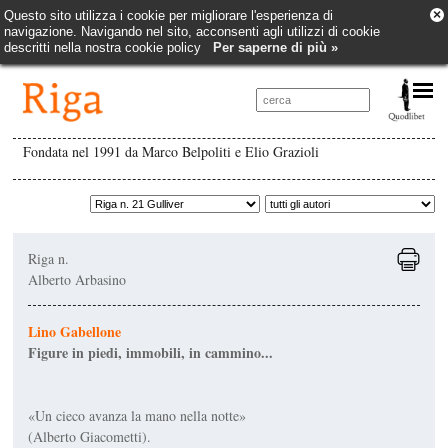
×
Questo sito utilizza i cookie per migliorare l'esperienza di
navigazione. Navigando nel sito, acconsenti agli utilizzi di cookie
descritti nella nostra cookie policy
Per saperne di più »
Fondata nel 1991 da Marco Belpoliti e Elio Grazioli
Riga n.
Alberto Arbasino
Lino Gabellone
Figure in piedi, immobili, in cammino...
«Un cieco avanza la mano nella notte»
(Alberto Giacometti).