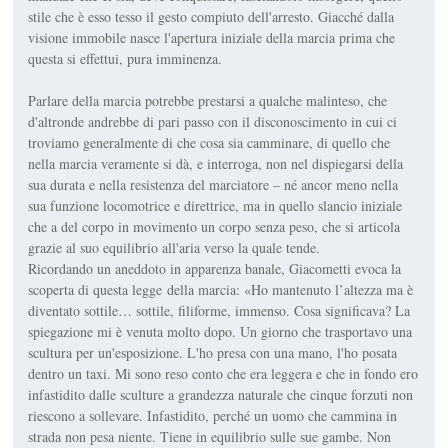
stile che è esso tesso il gesto compiuto dell'arresto. Giacché dalla
visione immobile nasce l'apertura iniziale della marcia prima che
questa si effettui, pura imminenza.
Parlare della marcia potrebbe prestarsi a qualche malinteso, che
d'altronde andrebbe di pari passo con il disconoscimento in cui ci
troviamo generalmente di che cosa sia camminare, di quello che
nella marcia veramente si dà, e interroga, non nel dispiegarsi della
sua durata e nella resistenza del marciatore – né ancor meno nella
sua funzione locomotrice e direttrice, ma in quello slancio iniziale
che a del corpo in movimento un corpo senza peso, che si articola
grazie al suo equilibrio all'aria verso la quale tende.
Ricordando un aneddoto in apparenza banale, Giacometti evoca la
scoperta di questa legge della marcia: «Ho mantenuto l’altezza ma è
diventato sottile… sottile, filiforme, immenso. Cosa significava? La
spiegazione mi è venuta molto dopo. Un giorno che trasportavo una
scultura per un'esposizione. L'ho presa con una mano, l'ho posata
dentro un taxi. Mi sono reso conto che era leggera e che in fondo ero
infastidito dalle sculture a grandezza naturale che cinque forzuti non
riescono a sollevare. Infastidito, perché un uomo che cammina in
strada non pesa niente. Tiene in equilibrio sulle sue gambe. Non