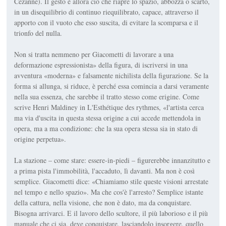
Cézanne). Il gesto è allora ciò che riapre lo spazio, abbozza o scarto,
in un disequilibrio di continuo riequilibrato, capace, attraverso il
apporto con il vuoto che esso suscita, di evitare la scomparsa e il
trionfo del nulla.
Non si tratta nemmeno per Giacometti di lavorare a una
deformazione espressionista» della figura, di iscriversi in una
avventura «moderna» e falsamente nichilista della figurazione. Se la
forma si allunga, si riduce, è perché essa comincia a darsi veramente
nella sua essenza, che sarebbe il tratto stesso come erigine. Come
scrive Henri Maldiney in L'Esthétique des rythmes, «l'artista cerca
ma via d'uscita in questa stessa origine a cui accede mettendola in
opera, ma a ma condizione: che la sua opera stessa sia in stato di
origine perpetua».
La stazione – come stare: essere-in-piedi – figurerebbe innanzitutto e
a prima pista l'immobilità, l'accaduto, lì davanti. Ma non è così
semplice. Giacometti dice: «Chiamiamo stile queste visioni arrestate
nel tempo e nello spazio». Ma che cos'è l'arresto? Semplice istante
della cattura, nella visione, che non è dato, ma da conquistare.
Bisogna arrivarci. E il lavoro dello scultore, il più laborioso e il più
manuale che ci sia, deve conquistare, lasciandolo insorgere, quello