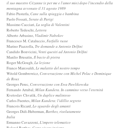
il suo maestro Cézanne (e per me e l'amor mio) dopo l'incendio della
montagna avvenuto il 31 agosto 1989
Fabio Pusterla,
Cane sulla spiaggia e bambina
Paolo Fossati,
Serate di Parigi
Massimo Cacciari,
La soglia di Valentini
Roberto Tedeschi,
Lettera
Alberto Arbasino,
Vladimir Nabokov
Francesco M. Cataluccio,
Farfalle russe
Marino Piazzolla,
Tre domande a Antonio Delfini
Candido Bonvicini,
Venti quesiti ad Antonio Delfini
Manlio Brusatin,
Il bacio di pietra
Roger McGough,
La lezione
Franco Marcoaldi,
Le malattie del nostro tempo
Witold Gombrowicz,
Conversazione con Michel Polac e Dominique
de Roux
Georges Perec,
Conversazione con Ewa Pawlikowska
Fernando Arrabal,
Milan Kundera. In cammino verso l'eternità
Kvetoslav Chvatìk,
Un duplice malinteso
Carlos Fuentes,
Milan Kundera: l'idillio segreto
Francois Ricard,
Lo sguardo degli amanti
Georges Didi-Huberman,
Barthes, risolutamente
Italia
Ermanno Cavazzoni,
L'impero telematico
Roland Barthes,
Come vivere insieme