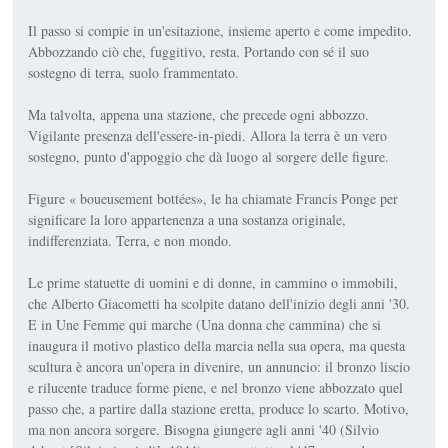
Il passo si compie in un'esitazione, insieme aperto e come impedito.
Abbozzando ciò che, fuggitivo, resta. Portando con sé il suo
sostegno di terra, suolo frammentato.
Ma talvolta, appena una stazione, che precede ogni abbozzo.
Vigilante presenza dell'essere-in-piedi. Allora la terra è un vero
sostegno, punto d'appoggio che dà luogo al sorgere delle figure.
Figure « boueusement bottées», le ha chiamate Francis Ponge per
significare la loro appartenenza a una sostanza originale,
indifferenziata. Terra, e non mondo.
Le prime statuette di uomini e di donne, in cammino o immobili,
che Alberto Giacometti ha scolpite datano dell'inizio degli anni '30.
E in Une Femme qui marche (Una donna che cammina) che si
inaugura il motivo plastico della marcia nella sua opera, ma questa
scultura è ancora un'opera in divenire, un annuncio: il bronzo liscio
e rilucente traduce forme piene, e nel bronzo viene abbozzato quel
passo che, a partire dalla stazione eretta, produce lo scarto. Motivo,
ma non ancora sorgere. Bisogna giungere agli anni '40 (Silvio