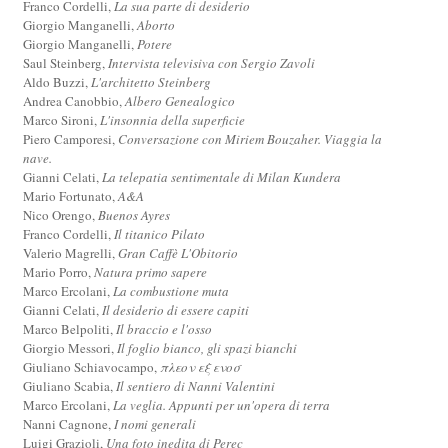
Franco Cordelli,
La sua parte di desiderio
Giorgio Manganelli,
Aborto
Giorgio Manganelli,
Potere
Saul Steinberg,
Intervista televisiva con Sergio Zavoli
Aldo Buzzi,
L'architetto Steinberg
Andrea Canobbio,
Albero Genealogico
Marco Sironi,
L'insonnia della superficie
Piero Camporesi,
Conversazione con Miriem Bouzaher. Viaggia la
nave.
Gianni Celati,
La telepatia sentimentale di Milan Kundera
Mario Fortunato,
A&A
Nico Orengo,
Buenos Ayres
Franco Cordelli,
Il titanico Pilato
Valerio Magrelli,
Gran Caffè L'Obitorio
Mario Porro,
Natura primo sapere
Marco Ercolani,
La combustione muta
Gianni Celati,
Il desiderio di essere capiti
Marco Belpoliti,
Il braccio e l'osso
Giorgio Messori,
Il foglio bianco, gli spazi bianchi
Giuliano Schiavocampo,
πλεον εξ ενοσ
Giuliano Scabia,
Il sentiero di Nanni Valentini
Marco Ercolani,
La veglia. Appunti per un'opera di terra
Nanni Cagnone,
I nomi generali
Luigi Grazioli,
Una foto inedita di Perec