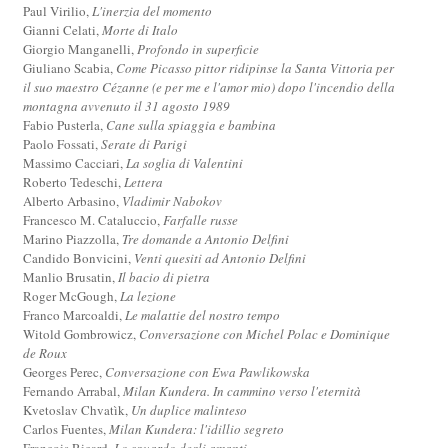
Paul Virilio,
L'inerzia del momento
Gianni Celati,
Morte di Italo
Giorgio Manganelli,
Profondo in superficie
Giuliano Scabia,
Come Picasso pittor ridipinse la Santa Vittoria per
il suo maestro Cézanne (e per me e l'amor mio) dopo l'incendio della
montagna avvenuto il 31 agosto 1989
Fabio Pusterla,
Cane sulla spiaggia e bambina
Paolo Fossati,
Serate di Parigi
Massimo Cacciari,
La soglia di Valentini
Roberto Tedeschi,
Lettera
Alberto Arbasino,
Vladimir Nabokov
Francesco M. Cataluccio,
Farfalle russe
Marino Piazzolla,
Tre domande a Antonio Delfini
Candido Bonvicini,
Venti quesiti ad Antonio Delfini
Manlio Brusatin,
Il bacio di pietra
Roger McGough,
La lezione
Franco Marcoaldi,
Le malattie del nostro tempo
Witold Gombrowicz,
Conversazione con Michel Polac e Dominique
de Roux
Georges Perec,
Conversazione con Ewa Pawlikowska
Fernando Arrabal,
Milan Kundera. In cammino verso l'eternità
Kvetoslav Chvatìk,
Un duplice malinteso
Carlos Fuentes,
Milan Kundera: l'idillio segreto
Francois Ricard,
Lo sguardo degli amanti