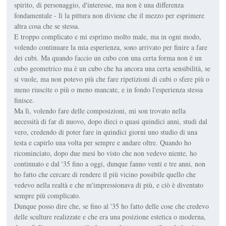
spirito, di personaggio, d'interesse, ma non è una differenza
fondamentale - lì la pittura non diviene che il mezzo per esprimere
altra cosa che se stessa.
E troppo complicato e mi esprimo molto male, ma in ogni modo,
volendo continuare la mia esperienza, sono arrivato per finire a fare
dei cubi. Ma quando faccio un cubo con una certa forma non è un
cubo geometrico ma è un cubo che ha ancora una certa sensibilità, se
si vuole, ma non potevo più che fare ripetizioni di cubi o sfere più o
meno riuscite o più o meno mancate, e in fondo l'esperienza stessa
finisce.
Ma lì, volendo fare delle composizioni, mi son trovato nella
necessità di far di nuovo, dopo dieci o quasi quindici anni, studi dal
vero, credendo di poter fare in quindici giorni uno studio di una
testa e capirlo una volta per sempre e andare oltre. Quando ho
ricominciato, dopo due mesi ho visto che non vedevo niente, ho
continuato e dal '35 fino a oggi, dunque fanno venti e tre anni, non
ho fatto che cercare di rendere il più vicino possibile quello che
vedevo nella realtà e che m'impressionava di più, e ciò è diventato
sempre più complicato.
Dunque posso dire che, se fino al '35 ho fatto delle cose che credevo
delle sculture realizzate e che era una posizione estetica o moderna,