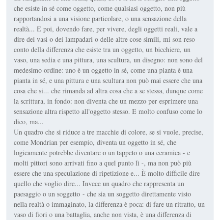
che esiste in sé come oggetto, come qualsiasi oggetto, non più
rapportandosi a una visione particolare, o una sensazione della
realtà... E poi, dovendo fare, per vivere, degli oggetti reali, vale a
dire dei vasi o dei lampadari o delle altre cose simili, mi son reso
conto della differenza che esiste tra un oggetto, un bicchiere, un
vaso, una sedia e una pittura, una scultura, un disegno: non sono del
medesimo ordine: uno è un oggetto in sé, come una pianta è una
pianta in sé, e una pittura e una scultura non può mai essere che una
cosa che si... che rimanda ad altra cosa che a se stessa, dunque come
la scrittura, in fondo: non diventa che un mezzo per esprimere una
sensazione altra rispetto all'oggetto stesso. E molto confuso come lo
dico, ma...
Un quadro che si riduce a tre macchie di colore, se si vuole, precise,
come Mondrian per esempio, diventa un oggetto in sé, che
logicamente potrebbe diventare o un tappeto o una ceramica - e
molti pittori sono arrivati fino a quel punto lì -, ma non può più
essere che una speculazione di ripetizione e... È molto difficile dire
quello che voglio dire... Invece un quadro che rappresenta un
paesaggio o un soggetto - che sia un soggetto direttamente visto
nella realtà o immaginato, la differenza è poca: di fare un ritratto, un
vaso di fiori o una battaglia, anche non vista, è una differenza di