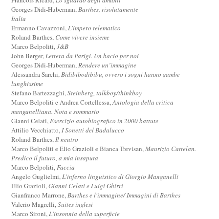
Georges Didi-Huberman,
Barthes, risolutamente
Italia
Ermanno Cavazzoni,
L'impero telematico
Roland Barthes,
Come vivere insieme
Marco Belpoliti,
J&B
John Berger,
Lettera da Parigi. Un bacio per noi
Georges Didi-Huberman,
Rendere un’immagine
Alessandra Sarchi,
Bidibibodibibu, ovvero i sogni hanno gambe
lunghissime
Stefano Bartezzaghi,
Steinberg, talkboy/thinkboy
Marco Belpoliti e Andrea Cortellessa,
Antologia della critica
manganelliana. Nota e sommario
Gianni Celati,
Esercizio autobiografico in 2000 battute
Attilio Vecchiatto,
I Sonetti del Badalucco
Roland Barthes,
Il neutro
Marco Belpoliti e Elio Grazioli e Bianca Trevisan,
Maurizio Cattelan.
Predico il futuro, a mia insaputa
Marco Belpoliti,
Faccia
Angelo Guglielmi,
L'inferno linguistico di Giorgio Manganelli
Elio Grazioli,
Gianni Celati e Luigi Ghirri
Gianfranco Marrone,
Barthes e l'immagine/ Immagini di Barthes
Valerio Magrelli,
Suites inglesi
Marco Sironi,
L'insonnia della superficie