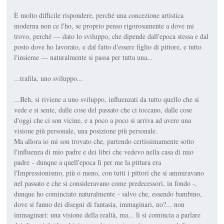
È molto difficile rispondere, perché una concezione artistica
moderna non ce l'ho, se proprio penso rigorosamente a dove mi
trovo, perché — dato lo sviluppo, che dipende dall'epoca stessa e dal
posto dove ho lavorato, e dal fatto d'essere figlio di pittore, e tutto
l'insieme — naturalmente si passa per tutta una...
...trafila, uno sviluppo...
...Beh, si riviene a uno sviluppo, influenzati da tutto quello che si
vede e si sente, dalle cose del passato che ci toccano, dalle cose
d'oggi che ci son vicine, e a poco a poco si arriva ad avere una
visione più personale, una posizione più personale.
Ma allora io mi son trovato che, partendo certissimamente sotto
l'influenza di mio padre e dei libri che vedevo nella casa di mio
padre - dunque a quell'epoca lì per me la pittura era
l'Impressionismo, più o meno, con tutti i pittori che si ammiravano
nel passato e che si consideravano come predecessori, in fondo -,
dunque ho cominciato naturalmente - salvo che, essendo bambino,
dove si fanno dei disegni di fantasia, immaginari, no?... non
immaginari: una visione della realtà, ma... lì si comincia a parlare