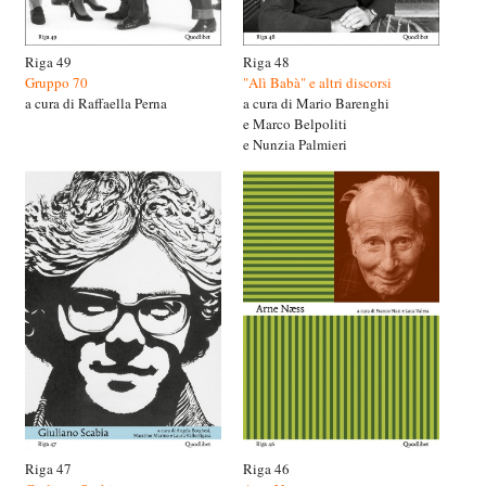
Riga 49
Riga 48
Gruppo 70
"Alì Babà" e altri discorsi
a cura di Raffaella Perna
a cura di Mario Barenghi
e Marco Belpoliti
e Nunzia Palmieri
Riga 47
Riga 46