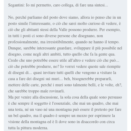
Segantini: Io mi permetto, caro collega, di fare una sintesi...
No, perché parliamo del posto dove siamo, allora io penso che in un
posto simile l'interessante, o ciò che sarei molto curioso di vedere, è
ciò che gli abitanti stessi della Valle possono produrre. Per esempio,
in tutti i posti ci sono diverse persone che disegnano, non
professionalmente, ma irresistibilmente, quando ne hanno il tempo.
Dunque, sarebbe interessante guardare, sviluppare il più possibile nel
disegno, come negli altri ambiti, tutto quello che fa la gente qua.
Credo che uno potrebbe essere utile all'altro e vedere ciò che può...
ciò che potrebbe produrre, no? Io vorrei vedere queste sale riempite
di disegni di... quasi invitare tutti quelli che vengono a visitare la
casa a fare dei disegni sui muri... beh, bisognerebbe prepararli,
mettere delle carte, perché i muri sono talmente belli, e le volte, eh?,
che sarebbe troppo male rovinarli.
Ma per venire alla discussione, la sola cosa della quale sono persuaso
è che sempre il soggetto è l'essenziale, che mai un quadro, che mai
una testa, né un vaso né una montagna può essere il pretesto per fare
un bel quadro, ma il quadro è sempre un mezzo per esprimere la
visione della montagna ed è lì dove sono in disaccordo con circa
tutta la pittura moderna.