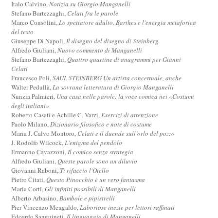
Italo Calvino,
Notizia su Giorgio Manganelli
Stefano Bartezzaghi,
Celati fra le parole
Marco Consolini,
Lo spettatore adulto. Barthes e l'energia metaforica
del testo
Giuseppe Di Napoli,
Il disegno del disegno di Steinberg
Alfredo Giuliani,
Nuovo commento di Manganelli
Stefano Bartezzaghi,
Quattro quartine di anagrammi per Gianni
Celati
Francesco Poli,
SAUL STEINBERG Un artista concettuale, anche
Walter Pedullà,
La sovrana letteratura di Giorgio Manganelli
Nunzia Palmieri,
Una casa nelle parole: la voce comica nei «Costumi
degli italiani»
Roberto Casati e Achille C. Varzi,
Esercizi di attenzione
Paolo Milano,
Dizionario filosofico e note di costume
Maria J. Calvo Montoro,
Celati e il duende sull’orlo del pozzo
J. Rodolfo Wilcock,
L'enigma del pendolo
Ermanno Cavazzoni,
Il comico senza strategia
Alfredo Giuliani,
Queste parole sono un diluvio
Giovanni Raboni,
Ti rifaccio l'Otello
Pietro Citati,
Questo Pinocchio è un vero fantasma
Maria Corti,
Gli infiniti possibili di Manganelli
Alberto Arbasino,
Bambole e pipistrelli
Pier Vincenzo Mengaldo,
Laboriose inezie per lettori raffinati
Edoardo Sanguineti,
Il linguaggio di Manganelli