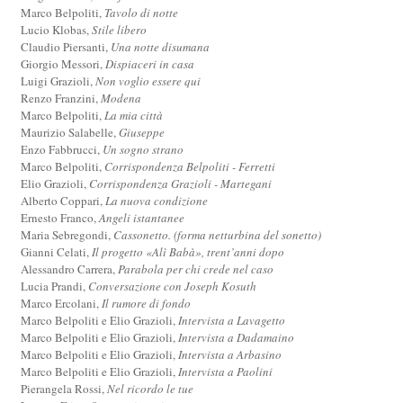
Marco Belpoliti,
Tavolo di notte
Lucio Klobas,
Stile libero
Claudio Piersanti,
Una notte disumana
Giorgio Messori,
Dispiaceri in casa
Luigi Grazioli,
Non voglio essere qui
Renzo Franzini,
Modena
Marco Belpoliti,
La mia città
Maurizio Salabelle,
Giuseppe
Enzo Fabbrucci,
Un sogno strano
Marco Belpoliti,
Corrispondenza Belpoliti - Ferretti
Elio Grazioli,
Corrispondenza Grazioli - Martegani
Alberto Coppari,
La nuova condizione
Ernesto Franco,
Angeli istantanee
Maria Sebregondi,
Cassonetto. (forma netturbina del sonetto)
Gianni Celati,
Il progetto «Alì Babà», trent’anni dopo
Alessandro Carrera,
Parabola per chi crede nel caso
Lucia Prandi,
Conversazione con Joseph Kosuth
Marco Ercolani,
Il rumore di fondo
Marco Belpoliti e Elio Grazioli,
Intervista a Lavagetto
Marco Belpoliti e Elio Grazioli,
Intervista a Dadamaino
Marco Belpoliti e Elio Grazioli,
Intervista a Arbasino
Marco Belpoliti e Elio Grazioli,
Intervista a Paolini
Pierangela Rossi,
Nel ricordo le tue