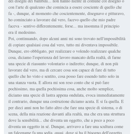
dei disegni dei bambini... non hanno niente in comune col disegno o
con l'arte di qualcuno che comincia a essere cosciente di quello che
fa -, dunque, al momento che coscientemente, disegnavo e pitturavo,
ho cominciato a lavorare dal vero, facevo quello che mio padre
faceva - sentivo differentemente, forse... ma insomma il principio
era il medesimo.
Poi, continuando, dopo alcuni anni mi sono trovato nell'impossibilità
di copiare qualsiasi cosa dal vero, tutto mi diventava impossibile.
Dunque, ero obbligato, per realizzare o volendo realizzare qualche
cosa, diciamo l'esperienza del lavoro mancato della realtà, di farne
una specie di riassunto volontario o indiretto; dunque, di non più
lavorare dal vero, ma di cercare cosa son capace di fare di tutto
quello che ho visto e sentito, cosa posso fare essendo tutto solo in
una stanza vuota. E allora mi son reso conto che si può fare
pochissimo, ma quella pochissima cosa, anche molto semplice,
diciamo una specie di lastra appena ondulata, evoca immediatamente
il contrario, dunque una costruzione diciamo acuta. E si fa quella. E
per dieci anni non ho fatto altro che fare una specie di sistema, o di
scena, della mia reazione davanti alla realtà, ma che era una struttura
dove la sensibilità... che diventa un oggetto, che a poco a poco
diventa un oggetto in sé. Dunque, arrivavo a fare una scultura come
un falegname fa una sedia, quasi, dove si ha il bisogno dell'oggetto