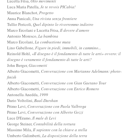
Lucetta Frisa,
Otto movimenti
Luca Maria Patella,
Je te revois PICabia!
Maurice Blanchot,
Progetto
Anna Panicali,
Una rivista senza frontiere
Tullio Pericoli,
Quel dipinto lo rivorremmo indietro
Marco Ercolani e Lucetta Frisa,
Il dovere d'amore
Antonio Moresco,
La bambina
Marco Ercolani,
La combustione muta
Lino Gabellone,
Figure in piedi, immobili, in cammino...
Reinold Hohl,
«Il disegno è il fondamento di tutte le arti» ovvero: il
disegno è veramente il fondamento di tutte le arti?
John Berger,
Giacometti
Alberto Giacometti,
Conversazione con Marianne Adelmann: photo-
finish
Alberto Giacometti,
Conversazione con Gian Gaetano Tour
Alberto Giacometti,
Conversazione con Enrico Romero
Antonella Anedda,
1999
Dario Voltolini,
Baal-Darshan
Primo Levi,
Conversazione con Paola Valbrega
Primo Levi,
Conversazione con Alberto Gozzi
Luce D'Eramo,
Il male di Levi
George Steiner,
Contabilità della tortura
Massimo Mila,
Il sapiente con la chiave a stella
Umberto Galimberti,
La disposizione della terra