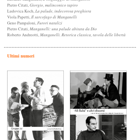
Pietro Citati,
Giorgio, malinconico tapiro
Ludovica Koch,
La palude, indecorosa preghiera
Viola Papetti,
Il sarcofago di Manganelli
Geno Pampaloni,
Furori natalizi
Pietro Citati,
Manganelli: una palude abitata da Dio
Roberto Andreotti,
Manganelli. Retorica classica, tavola delle libertà
Ultimi numeri