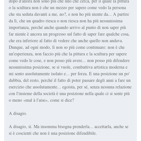
dopo d'allora non sono più che uno che cerca, per il quale la pittura
o la scultura non è che un mezzo per sapere come vedo la persona
che sta seduta davanti a me, no?, e non ho più niente da... A partire
da lì, che un quadro riesca o non riesca non ha più nessunissima
importanza, perché anche quando arrivo al punto di non saper più
far niente è ancora un progresso sul fatto di saper fare qualche cosa,
che era inferiore al fatto di vedere che anche quello non andava.
Dunque, ad ogni modo, lì non so più come continuare: non è che
un'esperienza, non faccio più che la pittura e la scultura per sapere
come vedo le cose, e non posso più avere... non posso più difendere
nessunissima posizione, se si vuole, combattiva artistica moderna e
mi sento assolutamente isolato e... per forza. E una posizione un po'
dubbia, del resto, perché il fatto di poter passare degli anni a fare un
esercizio che assolutamente... egoista, per sé, senza nessuna relazione
con l'insieme della società è una posizione nella quale ci si sente più
o meno «mal à l'aise», come si dice?
A disagio.
A disagio, sì. Ma insomma bisogna prenderla... accettarla, anche se
si è coscienti che non è una posizione difendibile.