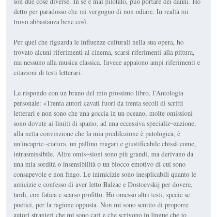
son due cose diverse. In sé è mal pilotato, può portare dei danni. Ho
detto per paradosso che mi vergogno di non odiare. In realtà mi
trovo abbastanza bene così.
Per quel che riguarda le influenze culturali nella sua opera, ho
trovato alcuni riferimenti al cinema, scarsi riferimenti alla pittura,
ma nessuno alla musica classica. Invece appaiono ampi riferimenti e
citazioni di testi letterari.
Le rispondo con un brano del mio prossimo libro, l'Antologia
personale: «Trenta autori cavati fuori da trenta secoli di scritti
letterari e non sono che una goccia in un oceano, molte omissioni
sono dovute ai limiti di spazio, ad una eccessiva specializ¬zazione,
alla netta convinzione che la mia predilezione è patologica, è
un'incapric¬ciatura, un pallino magari e giustificabile chissà come,
intrasmissibile. Altre omis¬sioni sono più grandi, ma derivano da
una mia sordità o insensibilità o un blocco emotivo di cui sono
consapevole e non fingo. Le inimicizie sono inesplicabili quanto le
amicizie e confesso di aver letto Balzac e Dostoevskij per dovere,
tardi, con fatica e scarso profitto. Ho omesso altri testi, specie se
poetici, per la ragione opposta. Non mi sono sentito di proporre
autori stranieri che mi sono cari e che scrivono in lingue che io