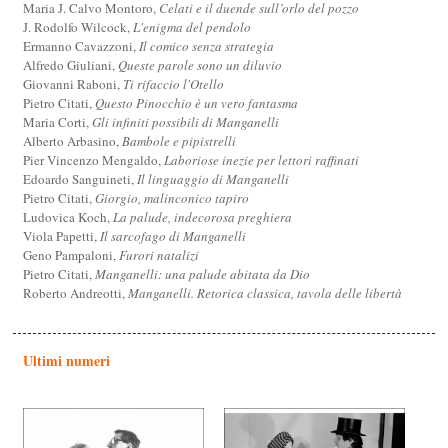
Maria J. Calvo Montoro,
Celati e il duende sull’orlo del pozzo
J. Rodolfo Wilcock,
L'enigma del pendolo
Ermanno Cavazzoni,
Il comico senza strategia
Alfredo Giuliani,
Queste parole sono un diluvio
Giovanni Raboni,
Ti rifaccio l'Otello
Pietro Citati,
Questo Pinocchio è un vero fantasma
Maria Corti,
Gli infiniti possibili di Manganelli
Alberto Arbasino,
Bambole e pipistrelli
Pier Vincenzo Mengaldo,
Laboriose inezie per lettori raffinati
Edoardo Sanguineti,
Il linguaggio di Manganelli
Pietro Citati,
Giorgio, malinconico tapiro
Ludovica Koch,
La palude, indecorosa preghiera
Viola Papetti,
Il sarcofago di Manganelli
Geno Pampaloni,
Furori natalizi
Pietro Citati,
Manganelli: una palude abitata da Dio
Roberto Andreotti,
Manganelli. Retorica classica, tavola delle libertà
Ultimi numeri