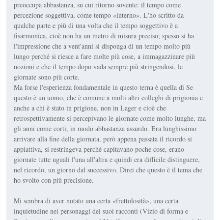
preoccupa abbastanza, su cui ritorno sovente: il tempo come
percezione soggettiva, come tempo «interno». L'ho scritto da
qualche parte e più di una volta che il tempo soggettivo è a
fisarmonica, cioè non ha un metro di misura preciso; spesso si ha
l'impressione che a vent'anni si disponga di un tempo molto più
lungo perché si riesce a fare molte più cose, a immagazzinare più
nozioni e che il tempo dopo vada sempre più stringendosi, le
giornate sono più corte.
Ma forse l'esperienza fondamentale in questo terna è quella di Se
questo è un uomo, che è comune a molti altri colleghi di prigionia e
anche a chi è stato in prigione, non in Lager e cioè che
retrospettivamente si percepivano le giornate come molto lunghe, ma
gli anni come corti, in modo abbastanza assurdo. Era lunghissimo
arrivare alla fine della giornata, però appena passata il ricordo si
appiattiva, si restringeva perché capitavano poche cose, erano
giornate tutte uguali l'una all'altra e quindi era difficile distinguere,
nel ricordo, un giorno dal successivo. Direi che questo è il tema che
ho svolto con più precisione.
Mi sembra di aver notato una certa «frettolosità», una certa
inquietudine nei personaggi dei suoi racconti (Vizio di forma e