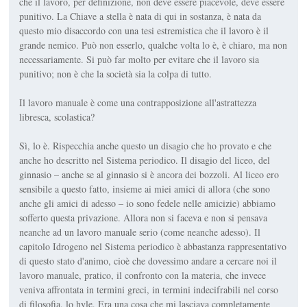
che il lavoro, per definizione, non deve essere piacevole, deve essere
punitivo. La Chiave a stella è nata di qui in sostanza, è nata da
questo mio disaccordo con una tesi estremistica che il lavoro è il
grande nemico. Può non esserlo, qualche volta lo è, è chiaro, ma non
necessariamente. Si può far molto per evitare che il lavoro sia
punitivo; non è che la società sia la colpa di tutto.
Il lavoro manuale è come una contrapposizione all'astrattezza
libresca, scolastica?
Sì, lo è. Rispecchia anche questo un disagio che ho provato e che
anche ho descritto nel Sistema periodico. Il disagio del liceo, del
ginnasio – anche se al ginnasio si è ancora dei bozzoli. Al liceo ero
sensibile a questo fatto, insieme ai miei amici di allora (che sono
anche gli amici di adesso – io sono fedele nelle amicizie) abbiamo
sofferto questa privazione. Allora non si faceva e non si pensava
neanche ad un lavoro manuale serio (come neanche adesso). Il
capitolo Idrogeno nel Sistema periodico è abbastanza rappresentativo
di questo stato d'animo, cioè che dovessimo andare a cercare noi il
lavoro manuale, pratico, il confronto con la materia, che invece
veniva affrontata in termini greci, in termini indecifrabili nel corso
di filosofia, lo hyle. Era una cosa che mi lasciava completamente