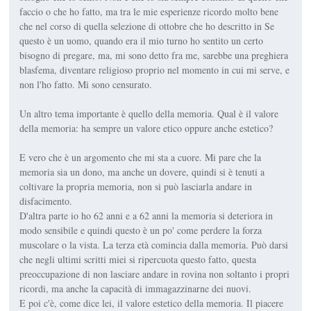
faccio o che ho fatto, ma tra le mie esperienze ricordo molto bene
che nel corso di quella selezione di ottobre che ho descritto in Se
questo è un uomo, quando era il mio turno ho sentito un certo
bisogno di pregare, ma, mi sono detto fra me, sarebbe una preghiera
blasfema, diventare religioso proprio nel momento in cui mi serve, e
non l'ho fatto. Mi sono censurato.
Un altro tema importante è quello della memoria. Qual è il valore
della memoria: ha sempre un valore etico oppure anche estetico?
E vero che è un argomento che mi sta a cuore. Mi pare che la
memoria sia un dono, ma anche un dovere, quindi si è tenuti a
coltivare la propria memoria, non si può lasciarla andare in
disfacimento.
D'altra parte io ho 62 anni e a 62 anni la memoria si deteriora in
modo sensibile e quindi questo è un po' come perdere la forza
muscolare o la vista. La terza età comincia dalla memoria. Può darsi
che negli ultimi scritti miei si ripercuota questo fatto, questa
preoccupazione di non lasciare andare in rovina non soltanto i propri
ricordi, ma anche la capacità di immagazzinarne dei nuovi.
E poi c'è, come dice lei, il valore estetico della memoria. Il piacere