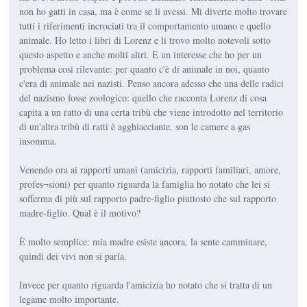
non ho gatti in casa, ma è come se li avessi. Mi diverte molto trovare
tutti i riferimenti incrociati tra il comportamento umano e quello
animale. Ho letto i libri di Lorenz e li trovo molto notevoli sotto
questo aspetto e anche molti altri. E un interesse che ho per un
problema così rilevante: per quanto c'è di animale in noi, quanto
c'era di animale nei nazisti. Penso ancora adesso che una delle radici
del nazismo fosse zoologico: quello che racconta Lorenz di cosa
capita a un ratto di una certa tribù che viene introdotto nel territorio
di un'altra tribù di ratti è agghiacciante, son le camere a gas
insomma.
Venendo ora ai rapporti umani (amicizia, rapporti familiari, amore,
profes¬sioni) per quanto riguarda la famiglia ho notato che lei si
sofferma di più sul rapporto padre-figlio piuttosto che sul rapporto
madre-figlio. Qual è il motivo?
È molto semplice: mia madre esiste ancora, la sente camminare,
quindi dei vivi non si parla.
Invece per quanto riguarda l'amicizia ho notato che si tratta di un
legame molto importante.