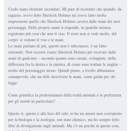
Credo siano elementi secondari. Mi pare di ricordare che quando, da
ragazzo, avevo letto Sherlock Holmes mi aveva fatto molta
impressione quello che Sherlock Holmes cavava dalle mani dei suoi
personaggi. Delle proprie mani si risponde, in qualche misura;
registrano più cose che non il viso. Il resto non si vede molto, del
corpo: si vedono il viso e le mani.
Le mani parlano di più, questo non è subconscio, è un fatto
razionale. Non occorre essere Sherlock Holmes per ricavare dalle
mani di qualcuno – secondo quanto sono curate, sviluppate, della
differenza fra la destra e la sinistra, di come sono trattate le unghie –
molto del personaggio stesso. Quindi penso, a livello abbastanza
consapevole, che sia utile descrivere le mani, come guida per chi
legge.
Come giustifica la predominanza della realtà animale e la preferenza
per gli insetti in particolare?
Questo sì, questo è alla luce del sole; io ho un amore non corrisposto
per la biologia e la zoologia; son stato chimico, ma ho sempre letto
libri di divulgazione sugli animali. Ma c'è un perché in queste cose,