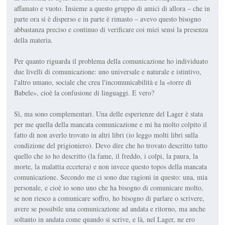
affamato e vuoto. Insieme a questo gruppo di amici di allora – che in
parte ora si è disperso e in parte è rimasto – avevo questo bisogno
abbastanza preciso e continuo di verificare coi miei sensi la presenza
della materia.
Per quanto riguarda il problema della comunicazione ho individuato
due livelli di comunicazione: uno universale e naturale e istintivo,
l'altro umano, sociale che crea l'incomunicabilità e la «torre di
Babele», cioè la confusione di linguaggi. E vero?
Sì, ma sono complementari. Una delle esperienze del Lager è stata
per me quella della mancata comunicazione e mi ha molto colpito il
fatto di non averlo trovato in altri libri (io leggo molti libri sulla
condizione del prigioniero). Devo dire che ho trovato descritto tutto
quello che io ho descritto (la fame, il freddo, i colpi, la paura, la
morte, la malattia eccetera) e non invece questo topos della mancata
comunicazione. Secondo me ci sono due ragioni in questo: una, mia
personale, e cioè io sono uno che ha bisogno di comunicare molto,
se non riesco a comunicare soffro, ho bisogno di parlare o scrivere,
avere se possibile una comunicazione ad andata e ritorno, ma anche
soltanto in andata come quando si scrive, e là, nel Lager, ne ero