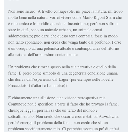
Non sono sicuro. A livello consapevole, mi piace la natura, mi trovo
molto bene nella natura, vorrei vivere come Mario Rigoni Stern che
è mio amico e lo invidio quando ci incontriamo; però non soffro a
stare in città, sono un animale urbano, un animale ormai
addomesticato; può darsi che questo tema compaia, forse in modo
non tanto spontaneo, non creda che venga tanto dal profondo. Forse
è un ossequio ad una polemica attuale e contemporanea del ritorno
alla natura, dell'urbanesimo contaminante.
Un problema che ritorna spesso nella sua narrativa è quello della
fame. E preso come simbolo di una degenerata condizione umana
che deriva dall’esperienza dal Lager (per esempio nelle novelle
Procacciatori d'affari e La nutrice)?
È chiaramente una allusione, una visione retrospettiva mia.
Comunque non è specifico: a parte il fatto che ho provato la fame,
chiunque legga i giornali sa che un terzo del mondo è
sottoalimentato. Non credo che occorra essere stati ad Au¬schwitz
perché emerga il problema della fame; non credo che sia un
problema specificatamente mio. Ci potrebbe essere un po' di enfasi