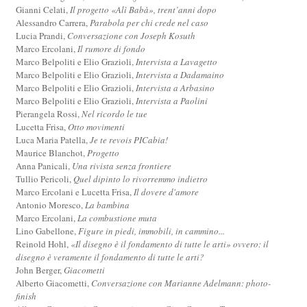
Gianni Celati,
Il progetto «Alì Babà», trent’anni dopo
Alessandro Carrera,
Parabola per chi crede nel caso
Lucia Prandi,
Conversazione con Joseph Kosuth
Marco Ercolani,
Il rumore di fondo
Marco Belpoliti e Elio Grazioli,
Intervista a Lavagetto
Marco Belpoliti e Elio Grazioli,
Intervista a Dadamaino
Marco Belpoliti e Elio Grazioli,
Intervista a Arbasino
Marco Belpoliti e Elio Grazioli,
Intervista a Paolini
Pierangela Rossi,
Nel ricordo le tue
Lucetta Frisa,
Otto movimenti
Luca Maria Patella,
Je te revois PICabia!
Maurice Blanchot,
Progetto
Anna Panicali,
Una rivista senza frontiere
Tullio Pericoli,
Quel dipinto lo rivorremmo indietro
Marco Ercolani e Lucetta Frisa,
Il dovere d'amore
Antonio Moresco,
La bambina
Marco Ercolani,
La combustione muta
Lino Gabellone,
Figure in piedi, immobili, in cammino...
Reinold Hohl,
«Il disegno è il fondamento di tutte le arti» ovvero: il
disegno è veramente il fondamento di tutte le arti?
John Berger,
Giacometti
Alberto Giacometti,
Conversazione con Marianne Adelmann: photo-
finish