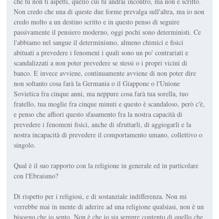
che tu non ti aspetti, quello cui tu andrai incontro, ma non è scritto.
Non credo che una di queste due forme prevalga sull'altra, ma io non
credo molto a un destino scritto e in questo penso di seguire
passivamente il pensiero moderno, oggi pochi sono deterministi. Ce
l'abbiamo nel sangue il determinismo, almeno chimici e fisici
abituati a prevedere i fenomeni i quali sono un po' contrariati e
scandalizzati a non poter prevedere se stessi o i propri vicini di
banco. E invece avviene, continuamente avviene di non poter dire
non soltanto cosa farà la Germania o il Giappone o l'Unione
Sovietica fra cinque anni, ma neppure cosa farà tua sorella, tuo
fratello, tua moglie fra cinque minuti e questo è scandaloso, però c'è,
e penso che affiori questo sfasamento fra la nostra capacità di
prevedere i fenomeni fisici, anche di sfruttarli, di aggiogarli e la
nostra incapacità di prevedere il comportamento umano, collettivo o
singolo.
Qual è il suo rapporto con la religione in generale ed in particolare
con l'Ebraismo?
Di rispetto per i religiosi, e di sostanziale indifferenza. Non mi
verrebbe mai in mente di aderire ad una religione qualsiasi, non è un
bisogno che io sento. Non è che io sia sempre contento di quello che