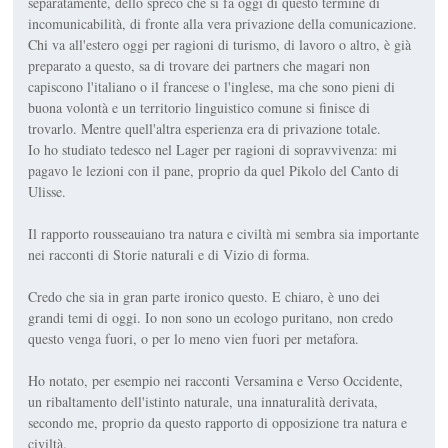
separatamente, dello spreco che si fa oggi di questo termine di
incomunicabilità, di fronte alla vera privazione della comunicazione.
Chi va all'estero oggi per ragioni di turismo, di lavoro o altro, è già
preparato a questo, sa di trovare dei partners che magari non
capiscono l'italiano o il francese o l'inglese, ma che sono pieni di
buona volontà e un territorio linguistico comune si finisce di
trovarlo. Mentre quell'altra esperienza era di privazione totale.
Io ho studiato tedesco nel Lager per ragioni di sopravvivenza: mi
pagavo le lezioni con il pane, proprio da quel Pikolo del Canto di
Ulisse.
Il rapporto rousseauiano tra natura e civiltà mi sembra sia importante
nei racconti di Storie naturali e di Vizio di forma.
Credo che sia in gran parte ironico questo. E chiaro, è uno dei
grandi temi di oggi. Io non sono un ecologo puritano, non credo
questo venga fuori, o per lo meno vien fuori per metafora.
Ho notato, per esempio nei racconti Versamina e Verso Occidente,
un ribaltamento dell'istinto naturale, una innaturalità derivata,
secondo me, proprio da questo rapporto di opposizione tra natura e
civiltà.