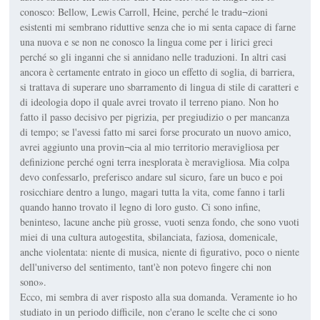
conosco: Bellow, Lewis Carroll, Heine, perché le tradu¬zioni
esistenti mi sembrano riduttive senza che io mi senta capace di farne
una nuova e se non ne conosco la lingua come per i lirici greci
perché so gli inganni che si annidano nelle traduzioni. In altri casi
ancora è certamente entrato in gioco un effetto di soglia, di barriera,
si trattava di superare uno sbarramento di lingua di stile di caratteri e
di ideologia dopo il quale avrei trovato il terreno piano. Non ho
fatto il passo decisivo per pigrizia, per pregiudizio o per mancanza
di tempo; se l'avessi fatto mi sarei forse procurato un nuovo amico,
avrei aggiunto una provin¬cia al mio territorio meravigliosa per
definizione perché ogni terra inesplorata è meravigliosa. Mia colpa
devo confessarlo, preferisco andare sul sicuro, fare un buco e poi
rosicchiare dentro a lungo, magari tutta la vita, come fanno i tarli
quando hanno trovato il legno di loro gusto. Ci sono infine,
beninteso, lacune anche più grosse, vuoti senza fondo, che sono vuoti
miei di una cultura autogestita, sbilanciata, faziosa, domenicale,
anche violentata: niente di musica, niente di figurativo, poco o niente
dell'universo del sentimento, tant'è non potevo fingere chi non
sono».
Ecco, mi sembra di aver risposto alla sua domanda. Veramente io ho
studiato in un periodo difficile, non c'erano le scelte che ci sono