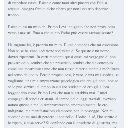
di ricordare esiste. Esiste e come tanti altri piaceri con l'età si
attenua, bisogna fare qualche sforzo per non lasciarlo deperire
troppo.
Esiste quasi un mito del Primo Levi indignato che non prova odio
verso i nazisti. Fino a che punto l'odio può essere razionalizzato?
Ha ragione lei, è proprio un mito. E una domanda che mi ossessiona.
Non so se ha visto l'edizione scolastica di Se questo è un uomo,
dovrei ripetermi. In certi momenti quasi quasi mi vergogno di non
provare odio, sembra che sia prescritto, sembra che sia concepito
come una mostruosità uno che non riesce materialmente a mobilitarsi
nel senso dell'odio. Però è proprio così, è vero, è una mia sordità, se
vogliamo, una mia amputazione psicologica che era già nota, non so
se le può servire, al tempo in cui ero studente ed ero già allora
leggendario come Primo Levi che non si arrabbia mai. I miei
compagni di scuola cristiani, al tempo delle leggi razziali, avevano
notato questo e me lo rimproveravano amorevolmente. Io ero
indignato, ma manifestazioni clamorose non le posseggo. Non mi
succede quasi mai di perdere il controllo. L'odio in sé, l'ho scritto e
lo ripeto, a cosa serve? Si confonde con il desiderio di giustizia, ma