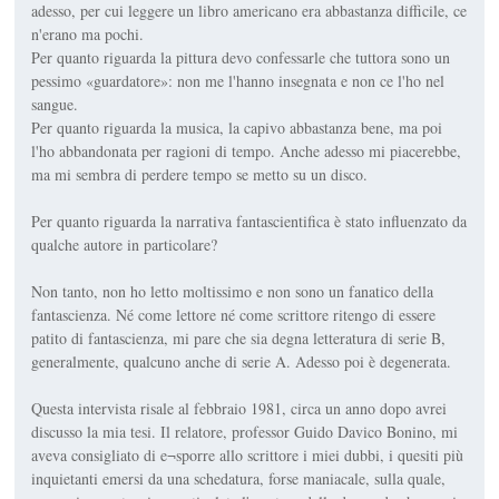
adesso, per cui leggere un libro americano era abbastanza difficile, ce
n'erano ma pochi.
Per quanto riguarda la pittura devo confessarle che tuttora sono un
pessimo «guardatore»: non me l'hanno insegnata e non ce l'ho nel
sangue.
Per quanto riguarda la musica, la capivo abbastanza bene, ma poi
l'ho abbandonata per ragioni di tempo. Anche adesso mi piacerebbe,
ma mi sembra di perdere tempo se metto su un disco.
Per quanto riguarda la narrativa fantascientifica è stato influenzato da
qualche autore in particolare?
Non tanto, non ho letto moltissimo e non sono un fanatico della
fantascienza. Né come lettore né come scrittore ritengo di essere
patito di fantascienza, mi pare che sia degna letteratura di serie B,
generalmente, qualcuno anche di serie A. Adesso poi è degenerata.
Questa intervista risale al febbraio 1981, circa un anno dopo avrei
discusso la mia tesi. Il relatore, professor Guido Davico Bonino, mi
aveva consigliato di e¬sporre allo scrittore i miei dubbi, i quesiti più
inquietanti emersi da una schedatura, forse maniacale, sulla quale,