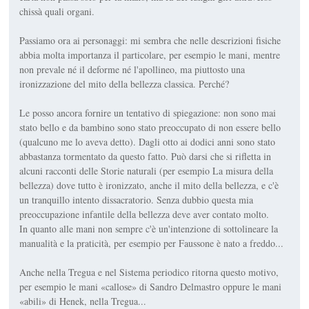
chissà quali organi.
Passiamo ora ai personaggi: mi sembra che nelle descrizioni fisiche
abbia molta importanza il particolare, per esempio le mani, mentre
non prevale né il deforme né l'apollineo, ma piuttosto una
ironizzazione del mito della bellezza classica. Perché?
Le posso ancora fornire un tentativo di spiegazione: non sono mai
stato bello e da bambino sono stato preoccupato di non essere bello
(qualcuno me lo aveva detto). Dagli otto ai dodici anni sono stato
abbastanza tormentato da questo fatto. Può darsi che si rifletta in
alcuni racconti delle Storie naturali (per esempio La misura della
bellezza) dove tutto è ironizzato, anche il mito della bellezza, e c'è
un tranquillo intento dissacratorio. Senza dubbio questa mia
preoccupazione infantile della bellezza deve aver contato molto.
In quanto alle mani non sempre c'è un'intenzione di sottolineare la
manualità e la praticità, per esempio per Faussone è nato a freddo...
Anche nella Tregua e nel Sistema periodico ritorna questo motivo,
per esempio le mani «callose» di Sandro Delmastro oppure le mani
«abili» di Henek, nella Tregua...