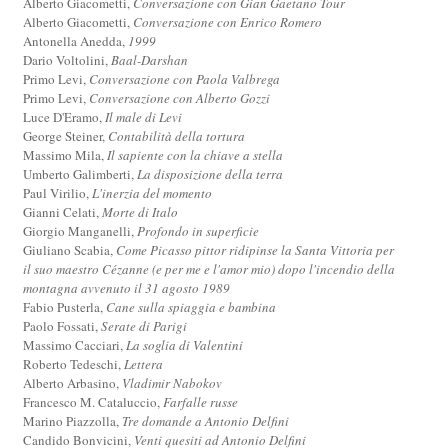
Alberto Giacometti,
Conversazione con Gian Gaetano Tour
Alberto Giacometti,
Conversazione con Enrico Romero
Antonella Anedda,
1999
Dario Voltolini,
Baal-Darshan
Primo Levi,
Conversazione con Paola Valbrega
Primo Levi,
Conversazione con Alberto Gozzi
Luce D'Eramo,
Il male di Levi
George Steiner,
Contabilità della tortura
Massimo Mila,
Il sapiente con la chiave a stella
Umberto Galimberti,
La disposizione della terra
Paul Virilio,
L'inerzia del momento
Gianni Celati,
Morte di Italo
Giorgio Manganelli,
Profondo in superficie
Giuliano Scabia,
Come Picasso pittor ridipinse la Santa Vittoria per
il suo maestro Cézanne (e per me e l'amor mio) dopo l'incendio della
montagna avvenuto il 31 agosto 1989
Fabio Pusterla,
Cane sulla spiaggia e bambina
Paolo Fossati,
Serate di Parigi
Massimo Cacciari,
La soglia di Valentini
Roberto Tedeschi,
Lettera
Alberto Arbasino,
Vladimir Nabokov
Francesco M. Cataluccio,
Farfalle russe
Marino Piazzolla,
Tre domande a Antonio Delfini
Candido Bonvicini,
Venti quesiti ad Antonio Delfini