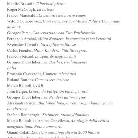
Manlio Brusatin,
Il bacio di pietra
Roger McGough,
La lezione
Franco Marcoaldi,
Le malattie del nostro tempo
Witold Gombrowicz,
Conversazione con Michel Polac e Dominique
de Roux
Georges Perec,
Conversazione con Ewa Pawlikowska
Fernando Arrabal,
Milan Kundera. In cammino verso l'eternità
Kvetoslav Chvatìk,
Un duplice malinteso
Carlos Fuentes,
Milan Kundera: l'idillio segreto
Francois Ricard,
Lo sguardo degli amanti
Georges Didi-Huberman,
Barthes, risolutamente
Italia
Ermanno Cavazzoni,
L'impero telematico
Roland Barthes,
Come vivere insieme
Marco Belpoliti,
J&B
John Berger,
Lettera da Parigi. Un bacio per noi
Georges Didi-Huberman,
Rendere un’immagine
Alessandra Sarchi,
Bidibibodibibu, ovvero i sogni hanno gambe
lunghissime
Stefano Bartezzaghi,
Steinberg, talkboy/thinkboy
Marco Belpoliti e Andrea Cortellessa,
Antologia della critica
manganelliana. Nota e sommario
Gianni Celati,
Esercizio autobiografico in 2000 battute
Attilio Vecchiatto,
I Sonetti del Badalucco