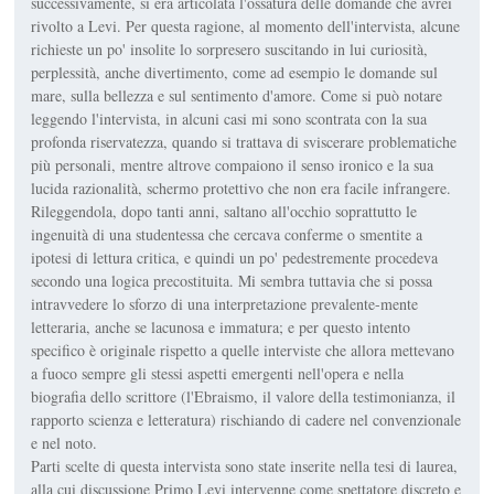
successivamente, si era articolata l'ossatura delle domande che avrei
rivolto a Levi. Per questa ragione, al momento dell'intervista, alcune
richieste un po' insolite lo sorpresero suscitando in lui curiosità,
perplessità, anche divertimento, come ad esempio le domande sul
mare, sulla bellezza e sul sentimento d'amore. Come si può notare
leggendo l'intervista, in alcuni casi mi sono scontrata con la sua
profonda riservatezza, quando si trattava di sviscerare problematiche
più personali, mentre altrove compaiono il senso ironico e la sua
lucida razionalità, schermo protettivo che non era facile infrangere.
Rileggendola, dopo tanti anni, saltano all'occhio soprattutto le
ingenuità di una studentessa che cercava conferme o smentite a
ipotesi di lettura critica, e quindi un po' pedestremente procedeva
secondo una logica precostituita. Mi sembra tuttavia che si possa
intravvedere lo sforzo di una interpretazione prevalente-mente
letteraria, anche se lacunosa e immatura; e per questo intento
specifico è originale rispetto a quelle interviste che allora mettevano
a fuoco sempre gli stessi aspetti emergenti nell'opera e nella
biografia dello scrittore (l'Ebraismo, il valore della testimonianza, il
rapporto scienza e letteratura) rischiando di cadere nel convenzionale
e nel noto.
Parti scelte di questa intervista sono state inserite nella tesi di laurea,
alla cui discussione Primo Levi intervenne come spettatore discreto e