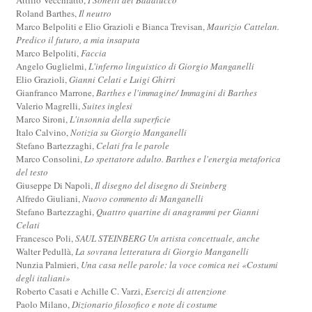
Roland Barthes,
Il neutro
Marco Belpoliti e Elio Grazioli e Bianca Trevisan,
Maurizio Cattelan.
Predico il futuro, a mia insaputa
Marco Belpoliti,
Faccia
Angelo Guglielmi,
L'inferno linguistico di Giorgio Manganelli
Elio Grazioli,
Gianni Celati e Luigi Ghirri
Gianfranco Marrone,
Barthes e l'immagine/ Immagini di Barthes
Valerio Magrelli,
Suites inglesi
Marco Sironi,
L'insonnia della superficie
Italo Calvino,
Notizia su Giorgio Manganelli
Stefano Bartezzaghi,
Celati fra le parole
Marco Consolini,
Lo spettatore adulto. Barthes e l'energia metaforica
del testo
Giuseppe Di Napoli,
Il disegno del disegno di Steinberg
Alfredo Giuliani,
Nuovo commento di Manganelli
Stefano Bartezzaghi,
Quattro quartine di anagrammi per Gianni
Celati
Francesco Poli,
SAUL STEINBERG Un artista concettuale, anche
Walter Pedullà,
La sovrana letteratura di Giorgio Manganelli
Nunzia Palmieri,
Una casa nelle parole: la voce comica nei «Costumi
degli italiani»
Roberto Casati e Achille C. Varzi,
Esercizi di attenzione
Paolo Milano,
Dizionario filosofico e note di costume