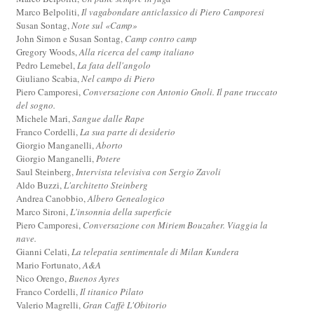
Marco Belpoliti,
Il vagabondare anticlassico di Piero Camporesi
Susan Sontag,
Note sul «Camp»
John Simon e Susan Sontag,
Camp contro camp
Gregory Woods,
Alla ricerca del camp italiano
Pedro Lemebel,
La fata dell'angolo
Giuliano Scabia,
Nel campo di Piero
Piero Camporesi,
Conversazione con Antonio Gnoli. Il pane truccato
del sogno.
Michele Mari,
Sangue dalle Rape
Franco Cordelli,
La sua parte di desiderio
Giorgio Manganelli,
Aborto
Giorgio Manganelli,
Potere
Saul Steinberg,
Intervista televisiva con Sergio Zavoli
Aldo Buzzi,
L'architetto Steinberg
Andrea Canobbio,
Albero Genealogico
Marco Sironi,
L'insonnia della superficie
Piero Camporesi,
Conversazione con Miriem Bouzaher. Viaggia la
nave.
Gianni Celati,
La telepatia sentimentale di Milan Kundera
Mario Fortunato,
A&A
Nico Orengo,
Buenos Ayres
Franco Cordelli,
Il titanico Pilato
Valerio Magrelli,
Gran Caffè L'Obitorio