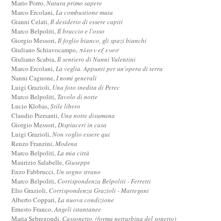
Mario Porro,
Natura primo sapere
Marco Ercolani,
La combustione muta
Gianni Celati,
Il desiderio di essere capiti
Marco Belpoliti,
Il braccio e l'osso
Giorgio Messori,
Il foglio bianco, gli spazi bianchi
Giuliano Schiavocampo,
πλεον εξ ενοσ
Giuliano Scabia,
Il sentiero di Nanni Valentini
Marco Ercolani,
La veglia. Appunti per un'opera di terra
Nanni Cagnone,
I nomi generali
Luigi Grazioli,
Una foto inedita di Perec
Marco Belpoliti,
Tavolo di notte
Lucio Klobas,
Stile libero
Claudio Piersanti,
Una notte disumana
Giorgio Messori,
Dispiaceri in casa
Luigi Grazioli,
Non voglio essere qui
Renzo Franzini,
Modena
Marco Belpoliti,
La mia città
Maurizio Salabelle,
Giuseppe
Enzo Fabbrucci,
Un sogno strano
Marco Belpoliti,
Corrispondenza Belpoliti - Ferretti
Elio Grazioli,
Corrispondenza Grazioli - Martegani
Alberto Coppari,
La nuova condizione
Ernesto Franco,
Angeli istantanee
Maria Sebregondi,
Cassonetto. (forma netturbina del sonetto)