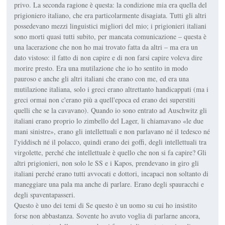
privo. La seconda ragione è questa: la condizione mia era quella del
prigioniero italiano, che era particolarmente disagiata. Tutti gli altri
possedevano mezzi linguistici migliori del mio; i prigionieri italiani
sono morti quasi tutti subito, per mancata comunicazione – questa è
una lacerazione che non ho mai trovato fatta da altri – ma era un
dato vistoso: il fatto di non capire e di non farsi capire voleva dire
morire presto. Era una mutilazione che io ho sentito in modo
pauroso e anche gli altri italiani che erano con me, ed era una
mutilazione italiana, solo i greci erano altrettanto handicappati (ma i
greci ormai non c'erano più a quell'epoca ed erano dei superstiti
quelli che se la cavavano). Quando io sono entrato ad Auschwitz gli
italiani erano proprio lo zimbello del Lager, li chiamavano «le due
mani sinistre», erano gli intellettuali e non parlavano né il tedesco né
l'yiddisch né il polacco, quindi erano dei goffi, degli intellettuali tra
virgolette, perché che intellettuale è quello che non si fa capire? Gli
altri prigionieri, non solo le SS e i Kapos, prendevano in giro gli
italiani perché erano tutti avvocati e dottori, incapaci non soltanto di
maneggiare una pala ma anche di parlare. Erano degli spauracchi e
degli spaventapasseri.
Questo è uno dei temi di Se questo è un uomo su cui ho insistito
forse non abbastanza. Sovente ho avuto voglia di parlarne ancora,