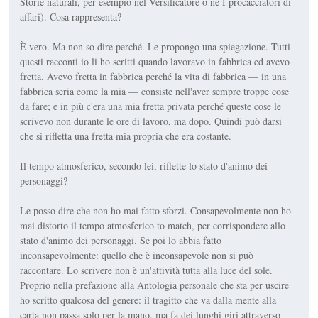
Storie naturali, per esempio nel Versificatore o ne I procacciatori di
affari). Cosa rappresenta?
È vero. Ma non so dire perché. Le propongo una spiegazione. Tutti
questi racconti io li ho scritti quando lavoravo in fabbrica ed avevo
fretta. Avevo fretta in fabbrica perché la vita di fabbrica — in una
fabbrica seria come la mia — consiste nell'aver sempre troppe cose
da fare; e in più c'era una mia fretta privata perché queste cose le
scrivevo non durante le ore di lavoro, ma dopo. Quindi può darsi
che si rifletta una fretta mia propria che era costante.
Il tempo atmosferico, secondo lei, riflette lo stato d'animo dei
personaggi?
Le posso dire che non ho mai fatto sforzi. Consapevolmente non ho
mai distorto il tempo atmosferico to match, per corrispondere allo
stato d'animo dei personaggi. Se poi lo abbia fatto
inconsapevolmente: quello che è inconsapevole non si può
raccontare. Lo scrivere non è un'attività tutta alla luce del sole.
Proprio nella prefazione alla Antologia personale che sta per uscire
ho scritto qualcosa del genere: il tragitto che va dalla mente alla
carta non passa solo per la mano, ma fa dei lunghi giri attraverso