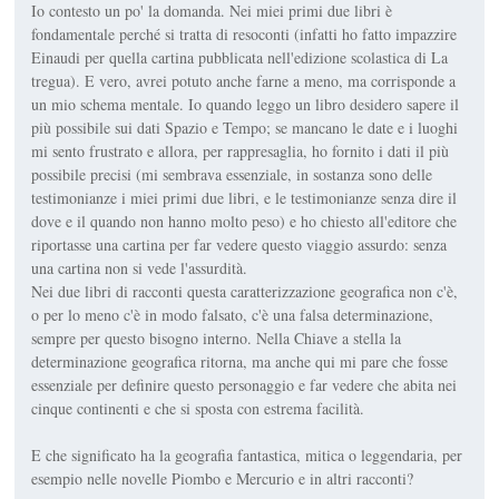
Io contesto un po' la domanda. Nei miei primi due libri è
fondamentale perché si tratta di resoconti (infatti ho fatto impazzire
Einaudi per quella cartina pubblicata nell'edizione scolastica di La
tregua). E vero, avrei potuto anche farne a meno, ma corrisponde a
un mio schema mentale. Io quando leggo un libro desidero sapere il
più possibile sui dati Spazio e Tempo; se mancano le date e i luoghi
mi sento frustrato e allora, per rappresaglia, ho fornito i dati il più
possibile precisi (mi sembrava essenziale, in sostanza sono delle
testimonianze i miei primi due libri, e le testimonianze senza dire il
dove e il quando non hanno molto peso) e ho chiesto all'editore che
riportasse una cartina per far vedere questo viaggio assurdo: senza
una cartina non si vede l'assurdità.
Nei due libri di racconti questa caratterizzazione geografica non c'è,
o per lo meno c'è in modo falsato, c'è una falsa determinazione,
sempre per questo bisogno interno. Nella Chiave a stella la
determinazione geografica ritorna, ma anche qui mi pare che fosse
essenziale per definire questo personaggio e far vedere che abita nei
cinque continenti e che si sposta con estrema facilità.
E che significato ha la geografia fantastica, mitica o leggendaria, per
esempio nelle novelle Piombo e Mercurio e in altri racconti?