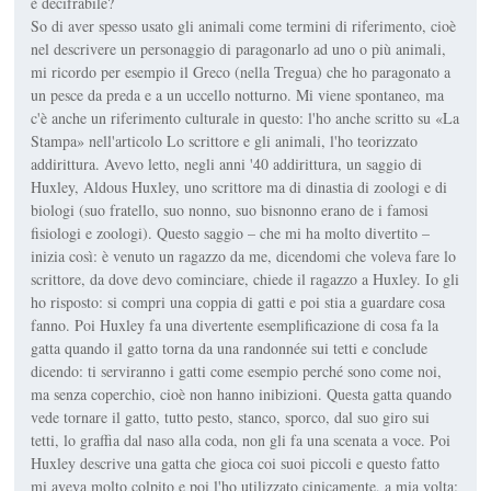
è decifrabile?
So di aver spesso usato gli animali come termini di riferimento, cioè
nel descrivere un personaggio di paragonarlo ad uno o più animali,
mi ricordo per esempio il Greco (nella Tregua) che ho paragonato a
un pesce da preda e a un uccello notturno. Mi viene spontaneo, ma
c'è anche un riferimento culturale in questo: l'ho anche scritto su «La
Stampa» nell'articolo Lo scrittore e gli animali, l'ho teorizzato
addirittura. Avevo letto, negli anni '40 addirittura, un saggio di
Huxley, Aldous Huxley, uno scrittore ma di dinastia di zoologi e di
biologi (suo fratello, suo nonno, suo bisnonno erano de i famosi
fisiologi e zoologi). Questo saggio – che mi ha molto divertito –
inizia così: è venuto un ragazzo da me, dicendomi che voleva fare lo
scrittore, da dove devo cominciare, chiede il ragazzo a Huxley. Io gli
ho risposto: si compri una coppia di gatti e poi stia a guardare cosa
fanno. Poi Huxley fa una divertente esemplificazione di cosa fa la
gatta quando il gatto torna da una randonnée sui tetti e conclude
dicendo: ti serviranno i gatti come esempio perché sono come noi,
ma senza coperchio, cioè non hanno inibizioni. Questa gatta quando
vede tornare il gatto, tutto pesto, stanco, sporco, dal suo giro sui
tetti, lo graffia dal naso alla coda, non gli fa una scenata a voce. Poi
Huxley descrive una gatta che gioca coi suoi piccoli e questo fatto
mi aveva molto colpito e poi l'ho utilizzato cinicamente, a mia volta: