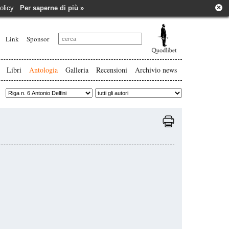
×
e policy
Per saperne di più »
Link
Sponsor
Libri
Antologia
Galleria
Recensioni
Archivio news