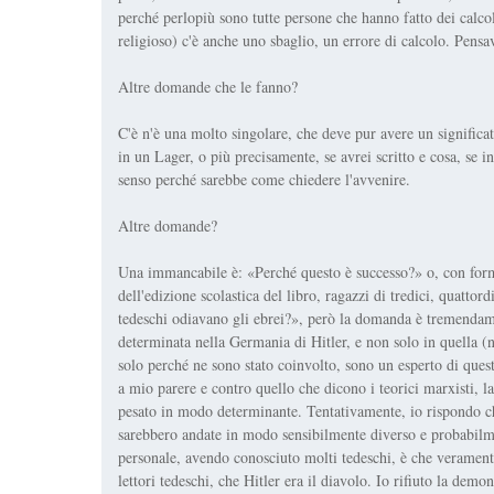
perché perlopiù sono tutte persone che hanno fatto dei calcoli
religioso) c'è anche uno sbaglio, un errore di calcolo. Pens
Altre domande che le fanno?
C'è n'è una molto singolare, che deve pur avere un significa
in un Lager, o più precisamente, se avrei scritto e cosa, se
senso perché sarebbe come chiedere l'avvenire.
Altre domande?
Una immancabile è: «Perché questo è successo?» o, con form
dell'edizione scolastica del libro, ragazzi di tredici, quatto
tedeschi odiavano gli ebrei?», però la domanda è tremendamen
determinata nella Germania di Hitler, e non solo in quella (
solo perché ne sono stato coinvolto, sono un esperto di questo
a mio parere e contro quello che dicono i teorici marxisti, la
pesato in modo determinante. Tentativamente, io rispondo che 
sarebbero andate in modo sensibilmente diverso e probabilme
personale, avendo conosciuto molti tedeschi, è che veramente
lettori tedeschi, che Hitler era il diavolo. Io rifiuto la dem