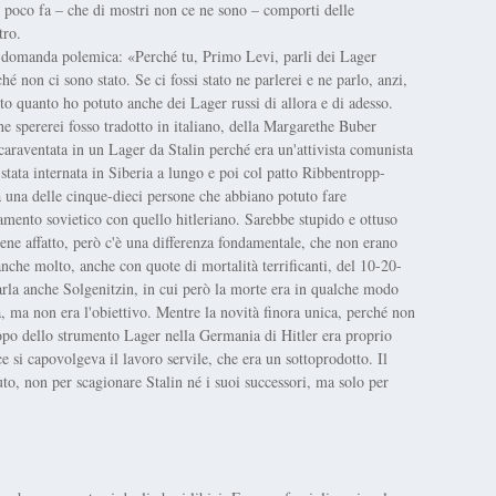
i poco fa – che di mostri non ce ne sono – comporti delle
tro.
 domanda polemica: «Perché tu, Primo Levi, parli dei Lager
é non ci sono stato. Se ci fossi stato ne parlerei e ne parlo, anzi,
to quanto ho potuto anche dei Lager russi di allora e di adesso.
he spererei fosso tradotto in italiano, della Margarethe Buber
araventata in un Lager da Stalin perché era un'attivista comunista
stata internata in Siberia a lungo e poi col patto Ribbentropp-
a una delle cinque-dieci persone che abbiano potuto fare
amento sovietico con quello hitleriano. Sarebbe stupido e ottuso
 bene affatto, però c'è una differenza fondamentale, che non erano
nche molto, anche con quote di mortalità terrificanti, del 10-20-
parla anche Solgenitzin, in cui però la morte era in qualche modo
ca, ma non era l'obiettivo. Mentre la novità finora unica, perché non
copo dello strumento Lager nella Germania di Hitler era proprio
 si capovolgeva il lavoro servile, che era un sottoprodotto. Il
to, non per scagionare Stalin né i suoi successori, ma solo per