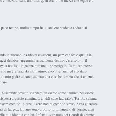
 e mezza di sera, allora sì, quell'ora, ora e mezza che segue è di
r poco tempo, molto tempo fa, quand'ero studente andavo ai
ando iniziarono le radiotrasmissioni, mi pare che fosse quella la
ei deliziosi aggeggini senza niente dentro, c'era solo... [il
iava a noi figli la galena durante il pomeriggio. Io mi ero messo
 che mi era piaciuta moltissimo, avevo sei anni ed ero stato
tto a mio padre «hanno suonato una cosa bellissima che si chiama
rmen»
d Auschwitz dovette sostenere un esame come chimico per essere
 risposta a questo esaminatore: «Mi sono laureato a Torino, summa
ssere creduto. A dire il vero non ci credo io stesso, basta guardare
ti di fango... Eppure sono proprio io, il laureato di Torino, anzi
a mia identità con lui. Infatti il serbatoio dei ricordi di chimica