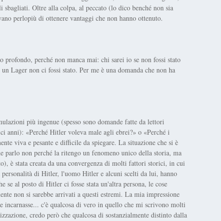
 sbagliati. Oltre alla colpa, al peccato (lo dico benché non sia
avano perlopiù di ottenere vantaggi che non hanno ottenuto.
to profondo, perché non manca mai: chi sarei io se non fossi stato
 in un Lager non ci fossi stato. Per me è una domanda che non ha
ulazioni più ingenue (spesso sono domande fatte da lettori
rdici anni): «Perché Hitler voleva male agli ebrei?» o «Perché i
te viva e pesante e difficile da spiegare. La situazione che si è
ne parlo non perché la ritengo un fenomeno unico della storia, ma
), è stata creata da una convergenza di molti fattori storici, in cui
 personalità di Hitler, l'uomo Hitler e alcuni scelti da lui, hanno
se al posto di Hitler ci fosse stata un'altra persona, le cose
nte non si sarebbe arrivati a questi estremi. La mia impressione
 incarnasse... c'è qualcosa di vero in quello che mi scrivono molti
onizzazione, credo però che qualcosa di sostanzialmente distinto dalla