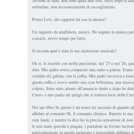
Avviene di rado, non sono quasi mai solo, salvo dopo le dieci
solitudine, non necessariamente di raccoglimento.
Primo Levi, che rapporto ha con la musica?
Un rapporto da analfabeta, monco. Ho seguito la musica pe
concerti, avevo tempo per farlo.
Si ricorda qual è stata la sua iniziazione musicale?
Oh sì, lo ricordo con molta precisione, nel '25 o nel '26, qu
data. Mio padre aveva comperato una radio a galena. Erano qu
cristallo di] galena, con la cuffia. Mio padre lavorava e lasc
questa cuffia e avevo sentito una cosa bellissima, una musica
colpito. Sono stato attento all'annuncio finale e dopo ho de
Carni» e mio padre mi spiegò che si trattava forse della Ca
Nel suo libro Se questo è un uomo lei racconta di quando a
affidato al comando 98, il comando chimico. Riporto la sua
cum laude, e mentre lo dico ho la precisa sensazione di non e
le mie mani sporche e piagate, i pantaloni da forzato incrosta
particolarmente in questo momento è impossibile dubitare dell