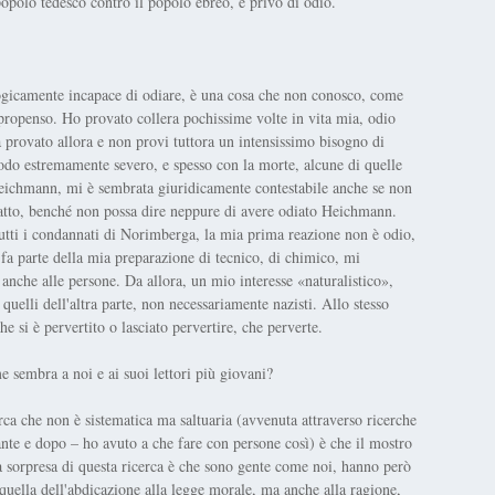
popolo tedesco contro il popolo ebreo, è privo di odio.
ogicamente incapace di odiare, è una cosa che non conosco, come
 propenso. Ho provato collera pochissime volte in vita mia, odio
 provato allora e non provi tuttora un intensissimo bisogno di
modo estremamente severo, e spesso con la morte, alcune di quelle
Heichmann, mi è sembrata giuridicamente contestabile anche se non
tto, benché non possa dire neppure di avere odiato Heichmann.
utti i condannati di Norimberga, la mia prima reazione non è odio,
 fa parte della mia preparazione di tecnico, di chimico, mi
anche alle persone. Da allora, un mio interesse «naturalistico»,
 quelli dell'altra parte, non necessariamente nazisti. Allo stesso
 si è pervertito o lasciato pervertire, che perverte.
e sembra a noi e ai suoi lettori più giovani?
cerca che non è sistematica ma saltuaria (avvenuta attraverso ricerche
ante e dopo – ho avuto a che fare con persone così) è che il mostro
a sorpresa di questa ricerca è che sono gente come noi, hanno però
 quella dell'abdicazione alla legge morale, ma anche alla ragione,