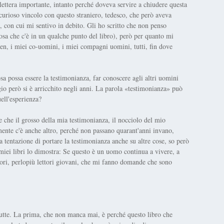
 lettera importante, intanto perché doveva servire a chiudere questa
 curioso vincolo con questo straniero, tedesco, che però aveva
, con cui mi sentivo in debito. Gli ho scritto che non penso
osa che c'è in un qualche punto del libro), però per quanto mi
n, i miei co-uomini, i miei compagni uomini, tutti, fin dove
 possa essere la testimonianza, far conoscere agli altri uomini
gio però si è arricchito negli anni. La parola «testimonianza» può
ell'esperienza?
 che il grosso della mia testimonianza, il nocciolo del mio
almente c'è anche altro, perché non passano quarant'anni invano,
 tentazione di portare la testimonianza anche su altre cose, so però
 miei libri lo dimostra: Se questo è un uomo continua a vivere, a
ttori, perlopiù lettori giovani, che mi fanno domande che sono
tutte. La prima, che non manca mai, è perché questo libro che