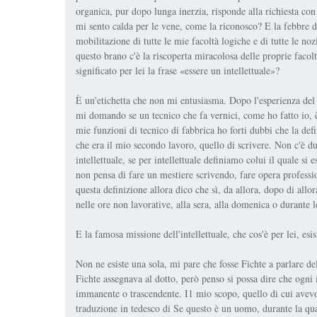
organica, pur dopo lunga inerzia, risponde alla richiesta con 
mi sento calda per le vene, come la riconosco? E la febbre d
mobilitazione di tutte le mie facoltà logiche e di tutte le n
questo brano c'è la riscoperta miracolosa delle proprie facolt
significato per lei la frase «essere un intellettuale»?
È un'etichetta che non mi entusiasma. Dopo l'esperienza del 
mi domando se un tecnico che fa vernici, come ho fatto io, è
mie funzioni di tecnico di fabbrica ho forti dubbi che la defin
che era il mio secondo lavoro, quello di scrivere. Non c'è d
intellettuale, se per intellettuale definiamo colui il quale si
non pensa di fare un mestiere scrivendo, fare opera professi
questa definizione allora dico che sì, da allora, dopo di allo
nelle ore non lavorative, alla sera, alla domenica o durante l
E la famosa missione dell'intellettuale, che cos'è per lei, esi
Non ne esiste una sola, mi pare che fosse Fichte a parlare de
Fichte assegnava al dotto, però penso si possa dire che ogni 
immanente o trascendente. I1 mio scopo, quello di cui avevo 
traduzione in tedesco di Se questo è un uomo, durante la qua