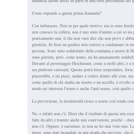
denuncia azioni atroci da parte di una forte percentuale del 
Come risponde a questa prima domanda?
Con imbarazzo. Non so per quale motivo, ma io sono fisiol
non conosco la collera, non è uno stato d'animo a cui io sia
praticamente mai, il che non vuoi dire che non provi e abbia
giustizia. Se fossi un giudice non esiterei a condannare in 
persone. Sono stato soddisfatto della condanna a morte di 
sono giurista, però, come uomo, mi ha umanamente soddisfa
Davanti al personaggio Heichmann, come a molti altri, e a t
ma piuttosto curiosità. Questo potrà forse sorprendere, forse
piacerebbe, e mi piace, andare a vedere dentro alle cose, ma 
come quello di chi studia un insetto o un uccello, è rivolto a
modo mi interessa l'uomo e anche l'anti-uomo, cioè quello che
La perversione, la mostruosità riesce a essere così totale com
No, e infatti non c'è. Direi che il risultato di questa mia ri
fatte da altri e tramite anche mie osservazioni, poiché – dur
non c'è. Oppure, è rarissimo, io non ne ho mai visto uno. L
preso, sono stati incanalati su una strada che perverte, che è