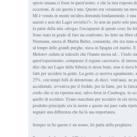
specie umana ci fosse in quest'uomo, e che la mia risposta d
eccezioni, di cui questa è una. Questo era veramente un mos
Mi è venuta in mente un'altra domanda fondamentale, è una
nazisti e non dei Lager sovietici?». Io non ne parlo solo perch
fa parte della mia «droga» l'occuparmi di queste cose; ho let
Sono stato in grado di fare un confronto, ho letto un libro c
Neumann, nuora di Martin Buber, comunista, che era stata sc
al tempo delle grandi purghe, stava in Spagna col marito. E 
Molotov ceduta ai tedeschi che l'hanno messa ad... Credo si
quest'esperimento, comparare il regime carcerario, di intern
dire che nei Lager della Siberia si stesse bene, non si stava
fatti per uccidere la gente. La gente ci moriva ugualmente, a
25%, con tempi folli di detenzione, di dieci, vent'anni, ne 
accidentale, avveniva per il freddo, per la fame, per la fati
credo che si sia ripetuta mai, salvo forse in Cambogia, lo s
quello di uccidere. Erano macchine per uccidere in cui invece
prodotto principale era la morte e questo mi pare vada ripetu
segnare una differenza che ha la sua importanza.
Sempre in Se questo è un uomo, lei parla della preghiera.