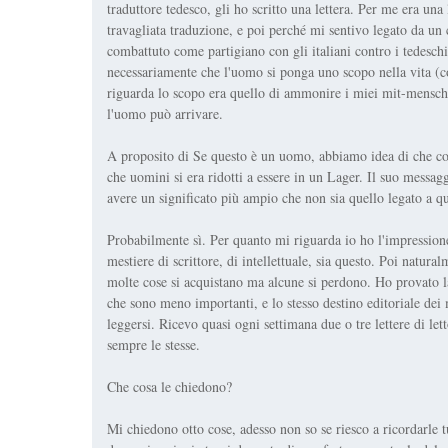
traduttore tedesco, gli ho scritto una lettera. Per me era una
travagliata traduzione, e poi perché mi sentivo legato da un
combattuto come partigiano con gli italiani contro i tedeschi
necessariamente che l'uomo si ponga uno scopo nella vita (c
riguarda lo scopo era quello di ammonire i miei mit-mensche
l'uomo può arrivare.
A proposito di Se questo è un uomo, abbiamo idea di che cosa
che uomini si era ridotti a essere in un Lager. Il suo messag
avere un significato più ampio che non sia quello legato a qu
Probabilmente sì. Per quanto mi riguarda io ho l'impressione
mestiere di scrittore, di intellettuale, sia questo. Poi natur
molte cose si acquistano ma alcune si perdono. Ho provato la
che sono meno importanti, e lo stesso destino editoriale dei
leggersi. Ricevo quasi ogni settimana due o tre lettere di le
sempre le stesse.
Che cosa le chiedono?
Mi chiedono otto cose, adesso non so se riesco a ricordarle 