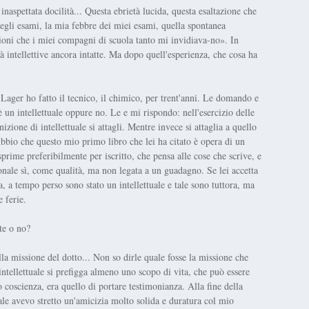
inaspettata docilità... Questa ebrietà lucida, questa esaltazione che
egli esami, la mia febbre dei miei esami, quella spontanea
ozioni che i miei compagni di scuola tanto mi invidiava-no». In
à intellettive ancora intatte. Ma dopo quell'esperienza, che cosa ha
Lager ho fatto il tecnico, il chimico, per trent'anni. Le domando e
 un intellettuale oppure no. Le e mi rispondo: nell'esercizio delle
izione di intellettuale si attagli. Mentre invece si attaglia a quello
ubbio che questo mio primo libro che lei ha citato è opera di un
 esprime preferibilmente per iscritto, che pensa alle cose che scrive, e
onale sì, come qualità, ma non legata a un guadagno. Se lei accetta
ra, a tempo perso sono stato un intellettuale e tale sono tuttora, ma
e ferie.
ste o no?
lla missione del dotto... Non so dirle quale fosse la missione che
intellettuale si prefigga almeno uno scopo di vita, che può essere
coscienza, era quello di portare testimonianza. Alla fine della
le avevo stretto un'amicizia molto solida e duratura col mio