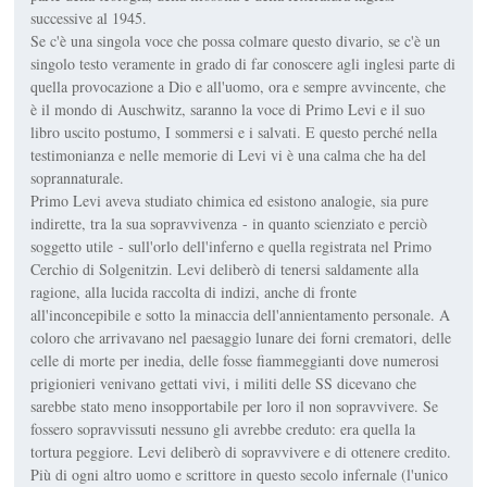
successive al 1945.
Se c'è una singola voce che possa colmare questo divario, se c'è un
singolo testo veramente in grado di far conoscere agli inglesi parte di
quella provocazione a Dio e all'uomo, ora e sempre avvincente, che
è il mondo di Auschwitz, saranno la voce di Primo Levi e il suo
libro uscito postumo, I sommersi e i salvati. E questo perché nella
testimonianza e nelle memorie di Levi vi è una calma che ha del
soprannaturale.
Primo Levi aveva studiato chimica ed esistono analogie, sia pure
indirette, tra la sua sopravvivenza - in quanto scienziato e perciò
soggetto utile - sull'orlo dell'inferno e quella registrata nel Primo
Cerchio di Solgenitzin. Levi deliberò di tenersi saldamente alla
ragione, alla lucida raccolta di indizi, anche di fronte
all'inconcepibile e sotto la minaccia dell'annientamento personale. A
coloro che arrivavano nel paesaggio lunare dei forni crematori, delle
celle di morte per inedia, delle fosse fiammeggianti dove numerosi
prigionieri venivano gettati vivi, i militi delle SS dicevano che
sarebbe stato meno insopportabile per loro il non sopravvivere. Se
fossero sopravvissuti nessuno gli avrebbe creduto: era quella la
tortura peggiore. Levi deliberò di sopravvivere e di ottenere credito.
Più di ogni altro uomo e scrittore in questo secolo infernale (l'unico