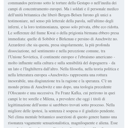
commandos perirono sotto le torture della Gestapo o nell'inedia dei
campi di concentramento europei. Ma i soldati e il personale medico
dell'unità britannica che liberò Bergen-Belsen furono gli unici a
testimoniare, nel senso più letterale della parola, sull'ultimo degli
inferni, e la loro testimonianza, spesso solo privata, ebbe eco ridotta.
Le sofferenze del fiume Kwai o della prigionia birmana ebbero presa
immediata: quelle di Sobibór e Birkenau e persino di Auschwitz no.
Azzarderei che sia questa, presa singolarmente, la più profonda
dissociazione, nel sentimento e nella percezione comune, tra
l'Unione Sovietica, il continente europeo e l'ebraismo americano -
molto influente sulla cultura e sulla sensibilità del dopoguerra - da
un lato e l'Inghilterra dall'altro. Nella filosofia, nella teoria politica e
nella letteratura europea «Auschwitz» rappresenta una rottura
inesorabile, una disgiunzione tra la ragione e la speranza. C'è un
mondo prima di Auschwitz e uno dopo, una teologia precedente
l'Olocausto e una successiva. Fu Franz Kafka, cui perirono in quei
campi le tre sorelle e Milena, a prevedere che oggi i titoli di
legittimazione dell'uomo si sarebbero trovati sotto processo. Nella
migliore delle ipotesi, la sentenza è sospesa o il giudizio pendente.
Nel clima mentale britannico asserzioni di questo genere hanno una
risonanza vagamente sensazionalistica, magniloquente e aliena. Esse