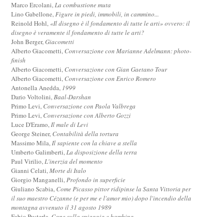
Marco Ercolani,
La combustione muta
Lino Gabellone,
Figure in piedi, immobili, in cammino...
Reinold Hohl,
«Il disegno è il fondamento di tutte le arti» ovvero: il
disegno è veramente il fondamento di tutte le arti?
John Berger,
Giacometti
Alberto Giacometti,
Conversazione con Marianne Adelmann: photo-
finish
Alberto Giacometti,
Conversazione con Gian Gaetano Tour
Alberto Giacometti,
Conversazione con Enrico Romero
Antonella Anedda,
1999
Dario Voltolini,
Baal-Darshan
Primo Levi,
Conversazione con Paola Valbrega
Primo Levi,
Conversazione con Alberto Gozzi
Luce D'Eramo,
Il male di Levi
George Steiner,
Contabilità della tortura
Massimo Mila,
Il sapiente con la chiave a stella
Umberto Galimberti,
La disposizione della terra
Paul Virilio,
L'inerzia del momento
Gianni Celati,
Morte di Italo
Giorgio Manganelli,
Profondo in superficie
Giuliano Scabia,
Come Picasso pittor ridipinse la Santa Vittoria per
il suo maestro Cézanne (e per me e l'amor mio) dopo l'incendio della
montagna avvenuto il 31 agosto 1989
Fabio Pusterla,
Cane sulla spiaggia e bambina