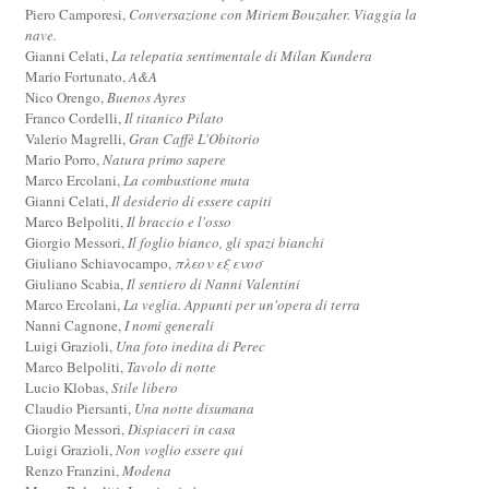
Piero Camporesi,
Conversazione con Miriem Bouzaher. Viaggia la
nave.
Gianni Celati,
La telepatia sentimentale di Milan Kundera
Mario Fortunato,
A&A
Nico Orengo,
Buenos Ayres
Franco Cordelli,
Il titanico Pilato
Valerio Magrelli,
Gran Caffè L'Obitorio
Mario Porro,
Natura primo sapere
Marco Ercolani,
La combustione muta
Gianni Celati,
Il desiderio di essere capiti
Marco Belpoliti,
Il braccio e l'osso
Giorgio Messori,
Il foglio bianco, gli spazi bianchi
Giuliano Schiavocampo,
πλεον εξ ενοσ
Giuliano Scabia,
Il sentiero di Nanni Valentini
Marco Ercolani,
La veglia. Appunti per un'opera di terra
Nanni Cagnone,
I nomi generali
Luigi Grazioli,
Una foto inedita di Perec
Marco Belpoliti,
Tavolo di notte
Lucio Klobas,
Stile libero
Claudio Piersanti,
Una notte disumana
Giorgio Messori,
Dispiaceri in casa
Luigi Grazioli,
Non voglio essere qui
Renzo Franzini,
Modena