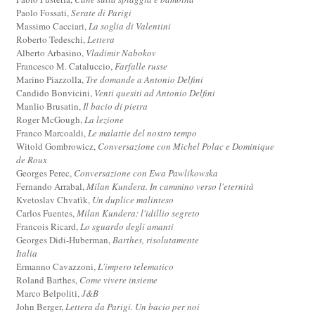
Paolo Fossati,
Serate di Parigi
Massimo Cacciari,
La soglia di Valentini
Roberto Tedeschi,
Lettera
Alberto Arbasino,
Vladimir Nabokov
Francesco M. Cataluccio,
Farfalle russe
Marino Piazzolla,
Tre domande a Antonio Delfini
Candido Bonvicini,
Venti quesiti ad Antonio Delfini
Manlio Brusatin,
Il bacio di pietra
Roger McGough,
La lezione
Franco Marcoaldi,
Le malattie del nostro tempo
Witold Gombrowicz,
Conversazione con Michel Polac e Dominique
de Roux
Georges Perec,
Conversazione con Ewa Pawlikowska
Fernando Arrabal,
Milan Kundera. In cammino verso l'eternità
Kvetoslav Chvatìk,
Un duplice malinteso
Carlos Fuentes,
Milan Kundera: l'idillio segreto
Francois Ricard,
Lo sguardo degli amanti
Georges Didi-Huberman,
Barthes, risolutamente
Italia
Ermanno Cavazzoni,
L'impero telematico
Roland Barthes,
Come vivere insieme
Marco Belpoliti,
J&B
John Berger,
Lettera da Parigi. Un bacio per noi