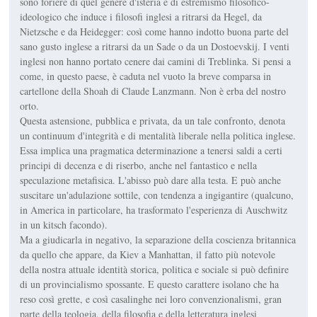
sono foriere di quel genere d'isteria e di estremismo filosofico-
ideologico che induce i filosofi inglesi a ritrarsi da Hegel, da
Nietzsche e da Heidegger: così come hanno indotto buona parte del
sano gusto inglese a ritrarsi da un Sade o da un Dostoevskij. I venti
inglesi non hanno portato cenere dai camini di Treblinka. Si pensi a
come, in questo paese, è caduta nel vuoto la breve comparsa in
cartellone della Shoah di Claude Lanzmann. Non è erba del nostro
orto.
Questa astensione, pubblica e privata, da un tale confronto, denota
un continuum d'integrità e di mentalità liberale nella politica inglese.
Essa implica una pragmatica determinazione a tenersi saldi a certi
principi di decenza e di riserbo, anche nel fantastico e nella
speculazione metafisica. L'abisso può dare alla testa. E può anche
suscitare un'adulazione sottile, con tendenza a ingigantire (qualcuno,
in America in particolare, ha trasformato l'esperienza di Auschwitz
in un kitsch facondo).
Ma a giudicarla in negativo, la separazione della coscienza britannica
da quello che appare, da Kiev a Manhattan, il fatto più notevole
della nostra attuale identità storica, politica e sociale si può definire
di un provincialismo spossante. E questo carattere isolano che ha
reso così grette, e così casalinghe nei loro convenzionalismi, gran
parte della teologia, della filosofia e della letteratura inglesi