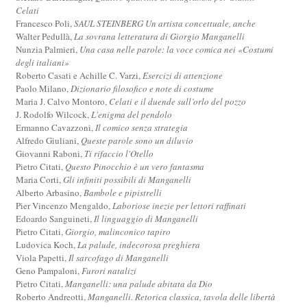
Celati
Francesco Poli,
SAUL STEINBERG Un artista concettuale, anche
Walter Pedullà,
La sovrana letteratura di Giorgio Manganelli
Nunzia Palmieri,
Una casa nelle parole: la voce comica nei «Costumi
degli italiani»
Roberto Casati e Achille C. Varzi,
Esercizi di attenzione
Paolo Milano,
Dizionario filosofico e note di costume
Maria J. Calvo Montoro,
Celati e il duende sull’orlo del pozzo
J. Rodolfo Wilcock,
L'enigma del pendolo
Ermanno Cavazzoni,
Il comico senza strategia
Alfredo Giuliani,
Queste parole sono un diluvio
Giovanni Raboni,
Ti rifaccio l'Otello
Pietro Citati,
Questo Pinocchio è un vero fantasma
Maria Corti,
Gli infiniti possibili di Manganelli
Alberto Arbasino,
Bambole e pipistrelli
Pier Vincenzo Mengaldo,
Laboriose inezie per lettori raffinati
Edoardo Sanguineti,
Il linguaggio di Manganelli
Pietro Citati,
Giorgio, malinconico tapiro
Ludovica Koch,
La palude, indecorosa preghiera
Viola Papetti,
Il sarcofago di Manganelli
Geno Pampaloni,
Furori natalizi
Pietro Citati,
Manganelli: una palude abitata da Dio
Roberto Andreotti,
Manganelli. Retorica classica, tavola delle libertà