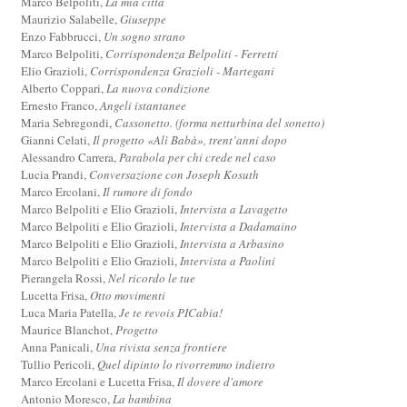
Marco Belpoliti,
La mia città
Maurizio Salabelle,
Giuseppe
Enzo Fabbrucci,
Un sogno strano
Marco Belpoliti,
Corrispondenza Belpoliti - Ferretti
Elio Grazioli,
Corrispondenza Grazioli - Martegani
Alberto Coppari,
La nuova condizione
Ernesto Franco,
Angeli istantanee
Maria Sebregondi,
Cassonetto. (forma netturbina del sonetto)
Gianni Celati,
Il progetto «Alì Babà», trent’anni dopo
Alessandro Carrera,
Parabola per chi crede nel caso
Lucia Prandi,
Conversazione con Joseph Kosuth
Marco Ercolani,
Il rumore di fondo
Marco Belpoliti e Elio Grazioli,
Intervista a Lavagetto
Marco Belpoliti e Elio Grazioli,
Intervista a Dadamaino
Marco Belpoliti e Elio Grazioli,
Intervista a Arbasino
Marco Belpoliti e Elio Grazioli,
Intervista a Paolini
Pierangela Rossi,
Nel ricordo le tue
Lucetta Frisa,
Otto movimenti
Luca Maria Patella,
Je te revois PICabia!
Maurice Blanchot,
Progetto
Anna Panicali,
Una rivista senza frontiere
Tullio Pericoli,
Quel dipinto lo rivorremmo indietro
Marco Ercolani e Lucetta Frisa,
Il dovere d'amore
Antonio Moresco,
La bambina