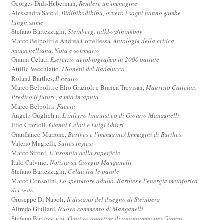
Georges Didi-Huberman,
Rendere un’immagine
Alessandra Sarchi,
Bidibibodibibu, ovvero i sogni hanno gambe
lunghissime
Stefano Bartezzaghi,
Steinberg, talkboy/thinkboy
Marco Belpoliti e Andrea Cortellessa,
Antologia della critica
manganelliana. Nota e sommario
Gianni Celati,
Esercizio autobiografico in 2000 battute
Attilio Vecchiatto,
I Sonetti del Badalucco
Roland Barthes,
Il neutro
Marco Belpoliti e Elio Grazioli e Bianca Trevisan,
Maurizio Cattelan.
Predico il futuro, a mia insaputa
Marco Belpoliti,
Faccia
Angelo Guglielmi,
L'inferno linguistico di Giorgio Manganelli
Elio Grazioli,
Gianni Celati e Luigi Ghirri
Gianfranco Marrone,
Barthes e l'immagine/ Immagini di Barthes
Valerio Magrelli,
Suites inglesi
Marco Sironi,
L'insonnia della superficie
Italo Calvino,
Notizia su Giorgio Manganelli
Stefano Bartezzaghi,
Celati fra le parole
Marco Consolini,
Lo spettatore adulto. Barthes e l'energia metaforica
del testo
Giuseppe Di Napoli,
Il disegno del disegno di Steinberg
Alfredo Giuliani,
Nuovo commento di Manganelli
Stefano Bartezzaghi,
Quattro quartine di anagrammi per Gianni