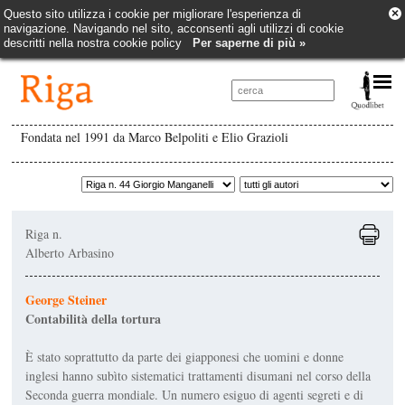
×
Questo sito utilizza i cookie per migliorare l'esperienza di
navigazione. Navigando nel sito, acconsenti agli utilizzi di cookie
descritti nella nostra cookie policy
Per saperne di più »
Fondata nel 1991 da Marco Belpoliti e Elio Grazioli
Riga n.
Alberto Arbasino
George Steiner
Contabilità della tortura
È stato soprattutto da parte dei giapponesi che uomini e donne
inglesi hanno subìto sistematici trattamenti disumani nel corso della
Seconda guerra mondiale. Un numero esiguo di agenti segreti e di