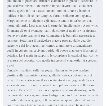
quel modo di picchiare, bruciare e affamare in grado di suscitare, in
quei cadaveri viventi, un estremo impeto lavorativo - e violenza
inutile, quella inflitta a esseri umani, uomini, donne e bambini
indifesi e fuori di sé, per semplice furia o sollazzo contingente.
Marginalmente privilegiato egli stesso e tenuto in serbo per una
morte più tarda, Levi analizza la sorte dell'intellettuale a Auschwitz.
Enumera gli ovvi svantaggi patiti da coloro ai quali la vita riparata
non aveva dato strumenti per commettere le bestialità necessarie a
resistere. Sottolinea il particolare piacere provato dalle guardie
tedesche e dai loro agenti nel campo a umiliare e disumanizzare
quelli in cui essi percepivano residui di buone maniere e illusioni di
dottrina. Levi mette in rapporto le complesse interazioni tra i colti e
la massa dei deportati con quelle tra credenti e agnostici, tra credenti
e atei.
Centrale il capitolo sulla vergogna. Nessun sunto può rendere
giustizia alla sua quiete torturata, alla delicatezza dei suoi scorci
privati. In un certo senso il sopravvissuto si «vergogna» della sua
sopravvivenza. I ricordi lo macchiano, più «offensivi» delle stesse
cicatrici. Benché T.E. Lawrence esprima qualcosa di analogo nelle
memorie della sua ignominiosa fustigazione, in Levi è reso palpabile
il mistero della vergogna, dell'incontro con quanti gli credono ma
non riescono a tenersi paghi di questa fiducia. «Perché non siete