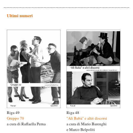
Ultimi numeri
Riga 49
Riga 48
Gruppo 70
"Alì Babà" e altri discorsi
a cura di Raffaella Perna
a cura di Mario Barenghi
e Marco Belpoliti