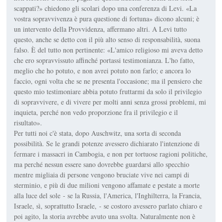
scappati?» chiedono gli scolari dopo una conferenza di Levi. «La
vostra sopravvivenza è pura questione di fortuna» dicono alcuni; è
un intervento della Provvidenza, affermano altri. A Levi tutto
questo, anche se detto con il più alto senso di responsabilità, suona
falso. È del tutto non pertinente: «L'amico religioso mi aveva detto
che ero sopravvissuto affinché portassi testimonianza. L'ho fatto,
meglio che ho potuto, e non avrei potuto non farlo; e ancora lo
faccio, ogni volta che se ne presenta l'occasione; ma il pensiero che
questo mio testimoniare abbia potuto fruttarmi da solo il privilegio
di sopravvivere, e di vivere per molti anni senza grossi problemi, mi
inquieta, perché non vedo proporzione fra il privilegio e il
risultato».
Per tutti noi c'è stata, dopo Auschwitz, una sorta di seconda
possibilità. Se le grandi potenze avessero dichiarato l'intenzione di
fermare i massacri in Cambogia, e non per tortuose ragioni politiche,
ma perché nessun essere sano dovrebbe guardarsi allo specchio
mentre migliaia di persone vengono bruciate vive nei campi di
sterminio, e più di due milioni vengono affamate e pestate a morte
alla luce del sole - se la Russia, l'America, l'Inghilterra, la Francia,
Israele, sì, soprattutto Israele, - se costoro avessero parlato chiaro e
poi agito, la storia avrebbe avuto una svolta. Naturalmente non è