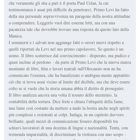
che veramente gli stia a pari è il poeta Paul Celan, la cui
testimonianza è assai più difficile da penetrare), Primo Levi ha fatto
della sua personale sopravvivenza un paragone della nostra attitudine
a comprendere. Leggerlo vuol dire esserne letti, ma con una
pacatezza tale che dovrebbe trovare una risposta da questo lato della
Manica.
I sommersi e i salvati non aggiunge fatti o orrori nuovi rispetto a
quelli riportati da Levi nel suo primo capolavoro, Se questo è un
uomo. Il libro scaturisce dal convincimento - disperato, ma pudico e
quasi incline al perdono - da parte di Primo Levi che la nuova marea
montante di libri, film e lavori teatrali sull'Olocausto non ne ha
comunicato l'essenza, che ha banalizzato o ambigua-mente appiattito
ciò che si trova assai vicino al limite del dicibile, ma che deve essere
colto se si vuole che la storia umana abbia il diritto di proseguire.
Il libro analizza ancora una volta il tessuto dello sterminio, la
contabilità della tortura. Dice forte e chiara l'ubiquità della fame,
una fame così costante da mettere a nudo la bestia anche negli spiriti
più complessi e resistenti ai colpi. Indaga, in un capitolo davvero
brillante, quali mezzi di comunicazione fossero disponibili tra
schiavi-lavoratori di una dozzina di lingue e nazionalità. Tenta, con
tremenda imparzialità, di discriminare la violenza con uno scopo -