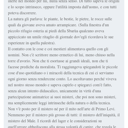
inerte nel mondo per lui, nulla senza senso. Di tutto sapeva le origini
e lo scopo intrinseco, oppure l'utilità imposta dall'uomo, e con tutti
poteva discorrere.
La natura gli parlava: le piante, le bestie, le pietre, le rocce sulle
quali da giovane aveva amato arrampicare. (Sulla finestra d'un
piccolo rifugio osteria ai piedi della Sbarùa qualcuno aveva
appiccicato un umile ritaglio di giornale dov'egli ricordava le sue
esperienze in quella palestra).
Il contatto con le cose e coi mestieri alimentava quello con gli
uomini. Non c'è scrittore meno ermetico di lui, meno chiuso nella
torre d'avorio. Non che ti esortasse ai grandi ideali, non che ti
facesse prediche da moralista. Ti raggiungeva spiegandoti le piccole
cose d'uso quotidiano o i miracoli della tecnica di cui ci serviamo
ogni giorno senza rendercene conto. Lo ascoltavamo perché viveva
nel nostro stesso mondo e sapeva capirlo e spiegarci com'è fatto,
senza alcun intento didascalico, unicamente in virtù d'una
partecipazione animatrice ai suoi misteri, che poi non sono misteri,
ma semplicemente leggi intrinseche della natura o della tecnica.
Non v'è posto per il mistero né per il mito nell'arte di Primo Levi.
Nemmeno per il mistero più grosso di tutti: il mistero dell'iniquità, il
mistero del Male. I ricordi del lager e le considerazioni su
quell'orrore obbediscono alla stessa volontà di capire, che regola le