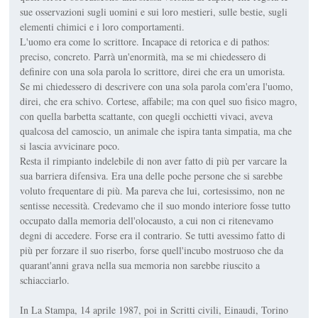
sue osservazioni sugli uomini e sui loro mestieri, sulle bestie, sugli
elementi chimici e i loro comportamenti.
L'uomo era come lo scrittore. Incapace di retorica e di pathos:
preciso, concreto. Parrà un'enormità, ma se mi chiedessero di
definire con una sola parola lo scrittore, direi che era un umorista.
Se mi chiedessero di descrivere con una sola parola com'era l'uomo,
direi, che era schivo. Cortese, affabile; ma con quel suo fisico magro,
con quella barbetta scattante, con quegli occhietti vivaci, aveva
qualcosa del camoscio, un animale che ispira tanta simpatia, ma che
si lascia avvicinare poco.
Resta il rimpianto indelebile di non aver fatto di più per varcare la
sua barriera difensiva. Era una delle poche persone che si sarebbe
voluto frequentare di più. Ma pareva che lui, cortesissimo, non ne
sentisse necessità. Credevamo che il suo mondo interiore fosse tutto
occupato dalla memoria dell'olocausto, a cui non ci ritenevamo
degni di accedere. Forse era il contrario. Se tutti avessimo fatto di
più per forzare il suo riserbo, forse quell'incubo mostruoso che da
quarant'anni grava nella sua memoria non sarebbe riuscito a
schiacciarlo.
In La Stampa, 14 aprile 1987, poi in Scritti civili, Einaudi, Torino