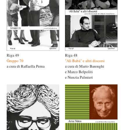
Riga 49
Riga 48
Gruppo 70
"Alì Babà" e altri discorsi
a cura di Raffaella Perna
a cura di Mario Barenghi
e Marco Belpoliti
e Nunzia Palmieri