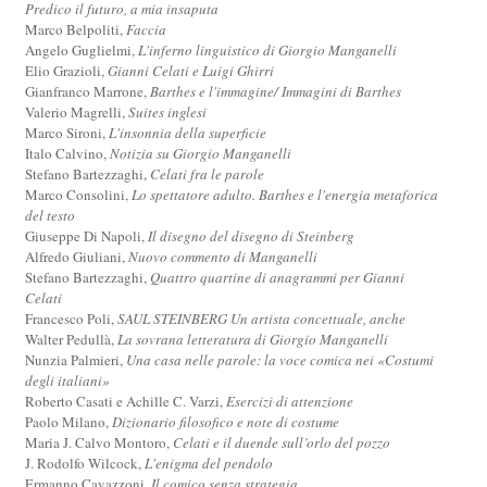
Predico il futuro, a mia insaputa
Marco Belpoliti,
Faccia
Angelo Guglielmi,
L'inferno linguistico di Giorgio Manganelli
Elio Grazioli,
Gianni Celati e Luigi Ghirri
Gianfranco Marrone,
Barthes e l'immagine/ Immagini di Barthes
Valerio Magrelli,
Suites inglesi
Marco Sironi,
L'insonnia della superficie
Italo Calvino,
Notizia su Giorgio Manganelli
Stefano Bartezzaghi,
Celati fra le parole
Marco Consolini,
Lo spettatore adulto. Barthes e l'energia metaforica
del testo
Giuseppe Di Napoli,
Il disegno del disegno di Steinberg
Alfredo Giuliani,
Nuovo commento di Manganelli
Stefano Bartezzaghi,
Quattro quartine di anagrammi per Gianni
Celati
Francesco Poli,
SAUL STEINBERG Un artista concettuale, anche
Walter Pedullà,
La sovrana letteratura di Giorgio Manganelli
Nunzia Palmieri,
Una casa nelle parole: la voce comica nei «Costumi
degli italiani»
Roberto Casati e Achille C. Varzi,
Esercizi di attenzione
Paolo Milano,
Dizionario filosofico e note di costume
Maria J. Calvo Montoro,
Celati e il duende sull’orlo del pozzo
J. Rodolfo Wilcock,
L'enigma del pendolo
Ermanno Cavazzoni,
Il comico senza strategia