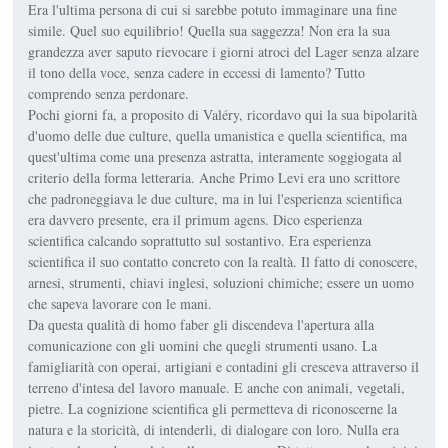
Era l'ultima persona di cui si sarebbe potuto immaginare una fine
simile. Quel suo equilibrio! Quella sua saggezza! Non era la sua
grandezza aver saputo rievocare i giorni atroci del Lager senza alzare
il tono della voce, senza cadere in eccessi di lamento? Tutto
comprendo senza perdonare.
Pochi giorni fa, a proposito di Valéry, ricordavo qui la sua bipolarità
d'uomo delle due culture, quella umanistica e quella scientifica, ma
quest'ultima come una presenza astratta, interamente soggiogata al
criterio della forma letteraria. Anche Primo Levi era uno scrittore
che padroneggiava le due culture, ma in lui l'esperienza scientifica
era davvero presente, era il primum agens. Dico esperienza
scientifica calcando soprattutto sul sostantivo. Era esperienza
scientifica il suo contatto concreto con la realtà. Il fatto di conoscere,
arnesi, strumenti, chiavi inglesi, soluzioni chimiche; essere un uomo
che sapeva lavorare con le mani.
Da questa qualità di homo faber gli discendeva l'apertura alla
comunicazione con gli uomini che quegli strumenti usano. La
famigliarità con operai, artigiani e contadini gli cresceva attraverso il
terreno d'intesa del lavoro manuale. E anche con animali, vegetali,
pietre. La cognizione scientifica gli permetteva di riconoscerne la
natura e la storicità, di intenderli, di dialogare con loro. Nulla era