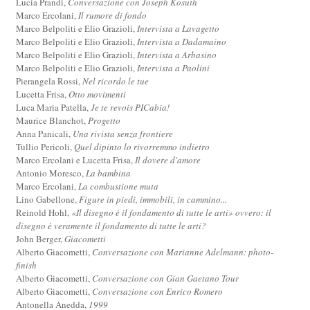
Lucia Prandi,
Conversazione con Joseph Kosuth
Marco Ercolani,
Il rumore di fondo
Marco Belpoliti e Elio Grazioli,
Intervista a Lavagetto
Marco Belpoliti e Elio Grazioli,
Intervista a Dadamaino
Marco Belpoliti e Elio Grazioli,
Intervista a Arbasino
Marco Belpoliti e Elio Grazioli,
Intervista a Paolini
Pierangela Rossi,
Nel ricordo le tue
Lucetta Frisa,
Otto movimenti
Luca Maria Patella,
Je te revois PICabia!
Maurice Blanchot,
Progetto
Anna Panicali,
Una rivista senza frontiere
Tullio Pericoli,
Quel dipinto lo rivorremmo indietro
Marco Ercolani e Lucetta Frisa,
Il dovere d'amore
Antonio Moresco,
La bambina
Marco Ercolani,
La combustione muta
Lino Gabellone,
Figure in piedi, immobili, in cammino...
Reinold Hohl,
«Il disegno è il fondamento di tutte le arti» ovvero: il
disegno è veramente il fondamento di tutte le arti?
John Berger,
Giacometti
Alberto Giacometti,
Conversazione con Marianne Adelmann: photo-
finish
Alberto Giacometti,
Conversazione con Gian Gaetano Tour
Alberto Giacometti,
Conversazione con Enrico Romero
Antonella Anedda,
1999