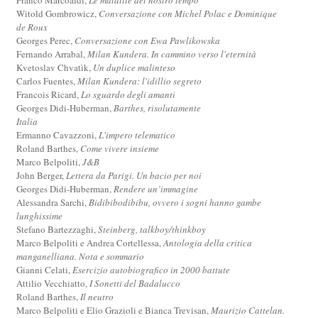
Witold Gombrowicz,
Conversazione con Michel Polac e Dominique
de Roux
Georges Perec,
Conversazione con Ewa Pawlikowska
Fernando Arrabal,
Milan Kundera. In cammino verso l'eternità
Kvetoslav Chvatìk,
Un duplice malinteso
Carlos Fuentes,
Milan Kundera: l'idillio segreto
Francois Ricard,
Lo sguardo degli amanti
Georges Didi-Huberman,
Barthes, risolutamente
Italia
Ermanno Cavazzoni,
L'impero telematico
Roland Barthes,
Come vivere insieme
Marco Belpoliti,
J&B
John Berger,
Lettera da Parigi. Un bacio per noi
Georges Didi-Huberman,
Rendere un’immagine
Alessandra Sarchi,
Bidibibodibibu, ovvero i sogni hanno gambe
lunghissime
Stefano Bartezzaghi,
Steinberg, talkboy/thinkboy
Marco Belpoliti e Andrea Cortellessa,
Antologia della critica
manganelliana. Nota e sommario
Gianni Celati,
Esercizio autobiografico in 2000 battute
Attilio Vecchiatto,
I Sonetti del Badalucco
Roland Barthes,
Il neutro
Marco Belpoliti e Elio Grazioli e Bianca Trevisan,
Maurizio Cattelan.