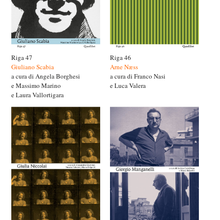
Riga 47
Riga 46
Giuliano Scabia
Arne Næss
a cura di Angela Borghesi
a cura di Franco Nasi
e Massimo Marino
e Luca Valera
e Laura Vallortigara