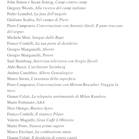
John Simon e Susan Sontag,
Camp contro camp
Gregory Woods,
Alla ricerca del camp italiano
Pedro Lemebel,
La fata dell'angolo
Giuliano Scabia,
Nel campo di Piero
Piero Camporesi,
Conversazione con Antonio Gnoli. Il pane truccato
del sogno.
Michele Mari,
Sangue dalle Rape
Franco Cordelli,
La sua parte di desiderio
Giorgio Manganelli,
Aborto
Giorgio Manganelli,
Potere
Saul Steinberg,
Intervista televisiva con Sergio Zavoli
Aldo Buzzi,
L'architetto Steinberg
Andrea Canobbio,
Albero Genealogico
Marco Sironi,
L'insonnia della superficie
Piero Camporesi,
Conversazione con Miriem Bouzaher. Viaggia la
nave.
Gianni Celati,
La telepatia sentimentale di Milan Kundera
Mario Fortunato,
A&A
Nico Orengo,
Buenos Ayres
Franco Cordelli,
Il titanico Pilato
Valerio Magrelli,
Gran Caffè L'Obitorio
Mario Porro,
Natura primo sapere
Marco Ercolani,
La combustione muta
Gianni Celati,
Il desiderio di essere capiti