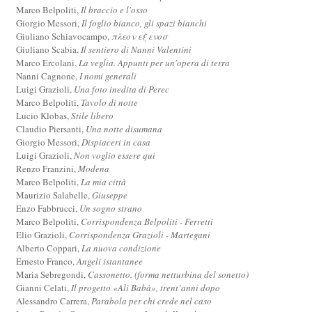
Marco Belpoliti,
Il braccio e l'osso
Giorgio Messori,
Il foglio bianco, gli spazi bianchi
Giuliano Schiavocampo,
πλεον εξ ενοσ
Giuliano Scabia,
Il sentiero di Nanni Valentini
Marco Ercolani,
La veglia. Appunti per un'opera di terra
Nanni Cagnone,
I nomi generali
Luigi Grazioli,
Una foto inedita di Perec
Marco Belpoliti,
Tavolo di notte
Lucio Klobas,
Stile libero
Claudio Piersanti,
Una notte disumana
Giorgio Messori,
Dispiaceri in casa
Luigi Grazioli,
Non voglio essere qui
Renzo Franzini,
Modena
Marco Belpoliti,
La mia città
Maurizio Salabelle,
Giuseppe
Enzo Fabbrucci,
Un sogno strano
Marco Belpoliti,
Corrispondenza Belpoliti - Ferretti
Elio Grazioli,
Corrispondenza Grazioli - Martegani
Alberto Coppari,
La nuova condizione
Ernesto Franco,
Angeli istantanee
Maria Sebregondi,
Cassonetto. (forma netturbina del sonetto)
Gianni Celati,
Il progetto «Alì Babà», trent’anni dopo
Alessandro Carrera,
Parabola per chi crede nel caso