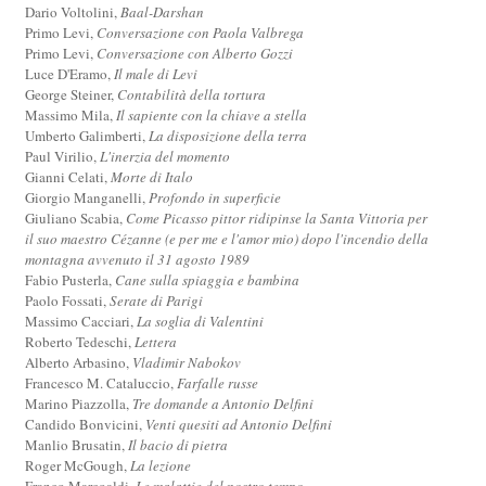
Dario Voltolini,
Baal-Darshan
Primo Levi,
Conversazione con Paola Valbrega
Primo Levi,
Conversazione con Alberto Gozzi
Luce D'Eramo,
Il male di Levi
George Steiner,
Contabilità della tortura
Massimo Mila,
Il sapiente con la chiave a stella
Umberto Galimberti,
La disposizione della terra
Paul Virilio,
L'inerzia del momento
Gianni Celati,
Morte di Italo
Giorgio Manganelli,
Profondo in superficie
Giuliano Scabia,
Come Picasso pittor ridipinse la Santa Vittoria per
il suo maestro Cézanne (e per me e l'amor mio) dopo l'incendio della
montagna avvenuto il 31 agosto 1989
Fabio Pusterla,
Cane sulla spiaggia e bambina
Paolo Fossati,
Serate di Parigi
Massimo Cacciari,
La soglia di Valentini
Roberto Tedeschi,
Lettera
Alberto Arbasino,
Vladimir Nabokov
Francesco M. Cataluccio,
Farfalle russe
Marino Piazzolla,
Tre domande a Antonio Delfini
Candido Bonvicini,
Venti quesiti ad Antonio Delfini
Manlio Brusatin,
Il bacio di pietra
Roger McGough,
La lezione
Franco Marcoaldi,
Le malattie del nostro tempo