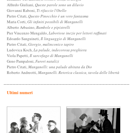
Alfredo Giuliani,
Queste parole sono un diluvio
Giovanni Raboni,
Ti rifaccio l'Otello
Pietro Citati,
Questo Pinocchio è un vero fantasma
Maria Corti,
Gli infiniti possibili di Manganelli
Alberto Arbasino,
Bambole e pipistrelli
Pier Vincenzo Mengaldo,
Laboriose inezie per lettori raffinati
Edoardo Sanguineti,
Il linguaggio di Manganelli
Pietro Citati,
Giorgio, malinconico tapiro
Ludovica Koch,
La palude, indecorosa preghiera
Viola Papetti,
Il sarcofago di Manganelli
Geno Pampaloni,
Furori natalizi
Pietro Citati,
Manganelli: una palude abitata da Dio
Roberto Andreotti,
Manganelli. Retorica classica, tavola delle libertà
Ultimi numeri