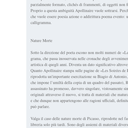
parzialmente formato, clichés di frammenti, di oggetti non fi
Proprio a questa ambiguità Apollinaire vuole sottrarsi. Perc
che vuole essere poesia azione o addirittura poema evento: 
calligramma.
Nature Morte
Sotto la direzione del poeta escono non molti numeri de «Les 
grama, che passa inosservata nelle cronache degli avvenimenti
artistica di quegli anni. Diventa un dato significativo altrov
Quanto Apollinaire stampa sulle pagine de «Les Soirées de Pa
riprodotta un'importante esercitazione su Biagio di Antonio,
che impone l’umiltà della copia di un quadro del passato), R
assassinato ha promesso, davvero singolare, vistosamente sing
originali attraverso il nuovo, si tratta di materiali che mat
e che dunque non appartengono alle ragioni ufficiali, definite
può parlare.
Valga il caso delle nature morte di Picasso, riprodotte nel 
libreria solo più tardi. Sono degli assiemi di materiali diversi