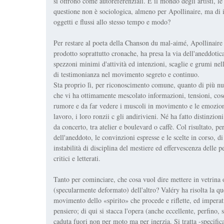
si offrono come autoreferenziali. E il mondo degli artisti, le 
questione non è sociologica, almeno per Apollinaire, ma di i
oggetti e flussi allo stesso tempo e modo?
Per restare al poeta della Chanson du mal-aimé, Apollinaire 
prodotto soprattutto cronache, ha presa la via dell'aneddoti
spezzoni minimi d'attività ed intenzioni, scaglie e grumi ne
di testimonianza nel movimento segreto e continuo.
Sta proprio lì, per riconoscimento comune, quanto di più nu
che vi ha ottimamente mescolato informazioni, tensioni, cose v
rumore e da far vedere i muscoli in movimento e le emozioni 
lavoro, i loro ronzii c gli andirivieni. Né ha fatto distinzioni
da concerto, tra atelier e boulevard o caffè. Col risultato, p
dell'aneddoto, le convinzioni espresse e le scelte in corso, d
instabilità di disciplina del mestiere ed effervescenza delle pe
critici e letterati.
Tanto per cominciare, che cosa vuol dire mettere in vetrina 
(specularmente deformato) dell'altro? Valéry ha risolta la qu
movimento dello «spirito» che procede e riflette, ed imperat
pensiero; di qui si stacca l'opera (anche eccellente, perfino, 
caduta fuori non per moto ma per inerzia. Si tratta -specific