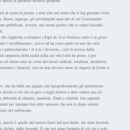
b specie di paradiso artistico propone.
rà di scena la poesia, e non solo nel senso che si leg-geranno versi,
, flusso, ingorgo, gli arredamenti men-tali di cui l'escremento
nno pubblicati, avverte, mo-menti poetici che si vanno facendo.
i.
 chi s'appresta a riempire i fogli de «Les Soirées» tutto è in gioco
utto / terribilmente», scrive ad un certo punto in uno dei suoi
 particolarisme / et à la / division», cioè la ricerca della
 ed ampiezza della realtà nella cui vita l'arte ha posto, e per
ed esteso sono in corso dei lavori radicali, totalitari, misteriosi,
artenenza i futuristi, con un non diverso senso di stupore di fronte a
ire, che ha dalla sua pagine che tipograficamente gli permettono
le mostre e ciò che in giro o negli ateliers è dato vedere ma ciò
he abbonda di chitarre, mandole, flauti e cimbali, ben sapendo
enti per intonare ben altre armonie che non le dispo sizioni
trini che esibiscono.
, perciò è quello del tenersi fuori dal non finito, dai semi lavorati,
ai clichés, dalle formule. E che poi siano formula di ciò che è solo