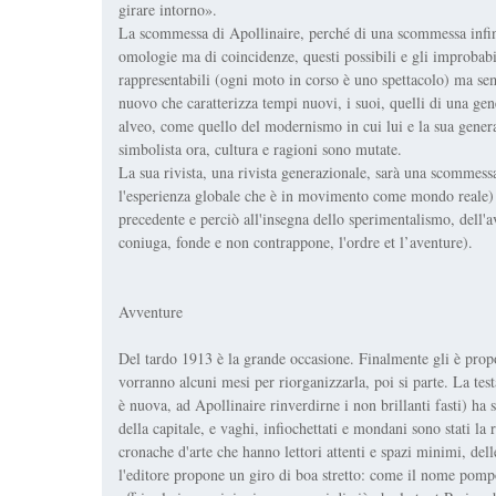
girare intorno».
La scommessa di Apollinaire, perché di una scommessa infine s
omologie ma di coincidenze, questi possibili e gli improbabi
rappresentabili (ogni moto in corso è uno spettacolo) ma sem
nuovo che caratterizza tempi nuovi, i suoi, quelli di una gen
alveo, come quello del modernismo in cui lui e la sua genera
simbolista ora, cultura e ragioni sono mutate.
La sua rivista, una rivista generazionale, sarà una scommessa
l'esperienza globale che è in movimento come mondo reale) n
precedente e perciò all'insegna dello sperimentalismo, dell'av
coniuga, fonde e non contrappone, l'ordre et l’aventure).
Avventure
Del tardo 1913 è la grande occasione. Finalmente gli è propo
vorranno alcuni mesi per riorganizzarla, poi si parte. La tes
è nuova, ad Apollinaire rinverdirne i non brillanti fasti) ha
della capitale, e vaghi, infiochettati e mondani sono stati la 
cronache d'arte che hanno lettori attenti e spazi minimi, del
l'editore propone un giro di boa stretto: come il nome pom