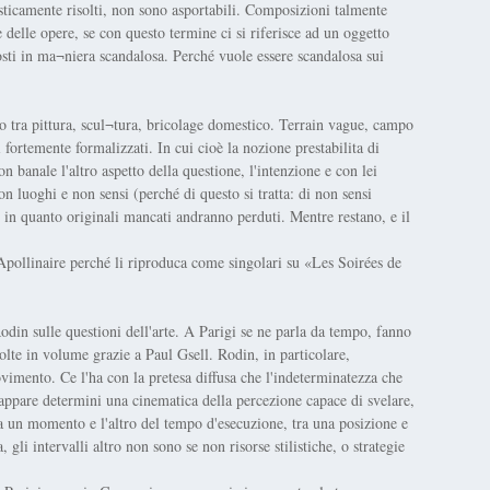
lasticamente risolti, non sono asportabili. Composizioni talmente
le delle opere, se con questo termine ci si riferisce ad un oggetto
sti in ma¬niera scandalosa. Perché vuole essere scandalosa sui
no tra pittura, scul¬tura, bricolage domestico. Terrain vague, campo
 fortemente formalizzati. In cui cioè la nozione prestabilita di
n banale l'altro aspetto della questione, l'intenzione e con lei
on luoghi e non sensi (perché di questo si tratta: di non sensi
), in quanto originali mancati andranno perduti. Mentre restano, e il
 Apollinaire perché li riproduca come singolari su «Les Soirées de
din sulle questioni dell'arte. A Parigi se ne parla da tempo, fanno
olte in volume grazie a Paul Gsell. Rodin, in particolare,
imento. Ce l'ha con la pretesa diffusa che l'indeterminatezza che
 appare determini una cinematica della percezione capace di svelare,
tra un momento e l'altro del tempo d'esecuzione, tra una posizione e
 gli intervalli altro non sono se non risorse stilistiche, o strategie