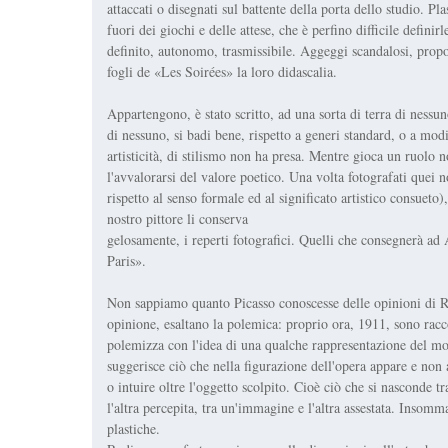
attaccati o disegnati sul battente della porta dello studio. P
fuori dei giochi e delle attese, che è perfino difficile definir
definito, autonomo, trasmissibile. Aggeggi scandalosi, propo
fogli de «Les Soirées» la loro didascalia.
Appartengono, è stato scritto, ad una sorta di terra di nessu
di nessuno, si badi bene, rispetto a generi standard, o a modi
artisticità, di stilismo non ha presa. Mentre gioca un ruolo no
l'avvalorarsi del valore poetico. Una volta fotografati quei n
rispetto al senso formale ed al significato artistico consueto
nostro pittore li conserva
gelosamente, i reperti fotografici. Quelli che consegnerà ad
Paris».
Non sappiamo quanto Picasso conoscesse delle opinioni di Ro
opinione, esaltano la polemica: proprio ora, 1911, sono racc
polemizza con l'idea di una qualche rappresentazione del mov
suggerisce ciò che nella figurazione dell'opera appare e non
o intuire oltre l'oggetto scolpito. Cioè ciò che si nasconde 
l'altra percepita, tra un'immagine e l'altra assestata. Insomma,
plastiche.