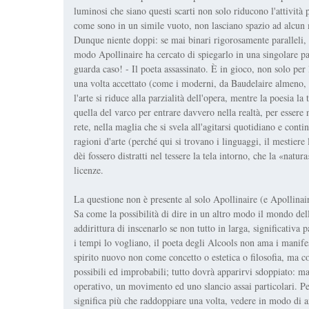
luminosi che siano questi scarti non solo riducono l'attività 
come sono in un simile vuoto, non lasciano spazio ad alcun
Dunque niente doppi: se mai binari rigorosamente paralleli, 
modo Apollinaire ha cercato di spiegarlo in una singolare par
guarda caso! - Il poeta assassinato. È in gioco, non solo per l
una volta accettato (come i moderni, da Baudelaire almeno, h
l'arte si riduce alla parzialità dell'opera, mentre la poesia l
quella del varco per entrare davvero nella realtà, per essere n
rete, nella maglia che si svela all'agitarsi quotidiano e con
ragioni d'arte (perché qui si trovano i linguaggi, il mestiere 
dèi fossero distratti nel tessere la tela intorno, che la «natu
licenze.
La questione non è presente al solo Apollinaire (e Apollinaire
Sa come la possibilità di dire in un altro modo il mondo dell'a
addirittura di inscenarlo se non tutto in larga, significativ
i tempi lo vogliano, il poeta degli Alcools non ama i manife
spirito nuovo non come concetto o estetica o filosofia, ma c
possibili ed improbabili; tutto dovrà apparirvi sdoppiato: ma
operativo, un movimento ed uno slancio assai particolari. P
significa più che raddoppiare una volta, vedere in modo di an