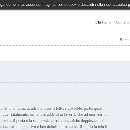
igando nel sito, acconsenti agli utilizzi di cookie descritti nella nostra cooki
Chi siamo
Contatti
Home
ad un'officina di attività a cui il lettore dovrebbe partecipare
unque, fatalmente, un lettore addetto ai lavori), che ad una vetrina
 che tra il poeta e la sua poesia corra una qualche doppiezza; nel
duca ad un oggettivo e ben definito altro da sé, il foglio la tela il