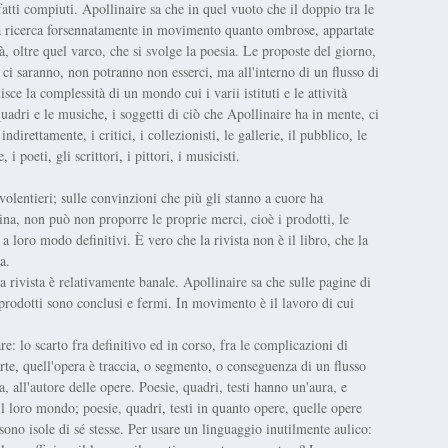
fatti compiuti. Apollinaire sa che in quel vuoto che il doppio tra le
 una ricerca forsennatamente in movimento quanto ombrose, appartate
là, oltre quel varco, che si svolge la poesia. Le proposte del giorno,
 ci saranno, non potranno non esserci, ma all'interno di un flusso di
uisce la complessità di un mondo cui i varii istituti e le attività
uadri e le musiche, i soggetti di ciò che Apollinaire ha in mente, ci
rettamente, i critici, i collezionisti, le gallerie, il pubblico, le
i poeti, gli scrittori, i pittori, i musicisti.
olentieri; sulle convinzioni che più gli stanno a cuore ha
rina, non può non proporre le proprie merci, cioè i prodotti, le
, a loro modo definitivi. È vero che la rivista non è il libro, che la
a.
 rivista è relativamente banale. Apollinaire sa che sulle pagine di
 prodotti sono conclusi e fermi. In movimento è il lavoro di cui
e: lo scarto fra definitivo ed in corso, fra le complicazioni di
parte, quell'opera è traccia, o segmento, o conseguenza di un flusso
a, all'autore delle opere. Poesie, quadri, testi hanno un'aura, e
 il loro mondo; poesie, quadri, testi in quanto opere, quelle opere
no isole di sé stesse. Per usare un linguaggio inutilmente aulico: