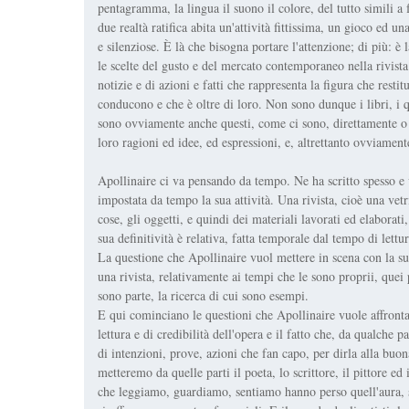
pentagramma, la lingua il suono il colore, del tutto simili a 
due realtà ratifica abita un'attività fittissima, un gioco ed
e silenziose. È là che bisogna portare l'attenzione; di più: è 
le scelte del gusto e del mercato contemporaneo nella rivista
notizie e di azioni e fatti che rappresenta la figura che restit
conducono e che è oltre di loro. Non sono dunque i libri, i q
sono ovviamente anche questi, come ci sono, direttamente o indi
loro ragioni ed idee, ed espressioni, e, altrettanto ovviamente, 
Apollinaire ci va pensando da tempo. Ne ha scritto spesso e v
impostata da tempo la sua attività. Una rivista, cioè una vet
cose, gli oggetti, e quindi dei materiali lavorati ed elaborati
sua definitività è relativa, fatta temporale dal tempo di lettur
La questione che Apollinaire vuol mettere in scena con la sua
una rivista, relativamente ai tempi che le sono proprii, quei
sono parte, la ricerca di cui sono esempi.
E qui cominciano le questioni che Apollinaire vuole affrontar
lettura e di credibilità dell'opera e il fatto che, da qualche 
di intenzioni, prove, azioni che fan capo, per dirla alla buon
metteremo da quelle parti il poeta, lo scrittore, il pittore ed
che leggiamo, guardiamo, sentiamo hanno perso quell'aura, so