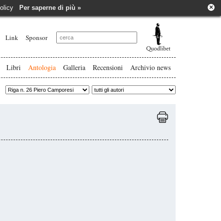
×
e policy
Per saperne di più »
Link
Sponsor
Libri
Antologia
Galleria
Recensioni
Archivio news