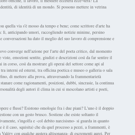
loro officine, il lavoro, il mestiere eccetera ecce¬tera? La
dentità, di identità di un mondo. Si possono mettere in vetrina
su quella via s'è mosso da tempo e bene; come scrittore d'arte ha
ca: lì, anticipando umori, raccogliendo notizie minime, persino
lle conversazioni ha dato il meglio del suo lavoro di comprensione e
ovo converge nell'azione per l'arte del poeta critico, dal momento
iste, emozioni sentite, giudizi e descrizioni così da far sentire il
in corso, così da mostrare gli operai del settore come api al
 tra interni ed esterni, tra officina poetica e museo o galleria o sala
erfino, di mettere alla prova, attraversando la frammentarietà
i stanare come ragionamenti, posizioni, dubbi, sincrasie, la continua
rsonalità degli autori il clima in cui si mescolano artisti e poeti,
opere e flussi? Esistono omologie fra i due piani? L'uno è il doppio
estione con un gesto brusco. Sostiene che esiste soltanto il
ivamente, s'ingolfa e -col debito narcisismo- si guarda in quanto
se è il caso, squisita) che da quel processo a pezzi, a frammenti, è
a Valéry con qualche austera altisonanza- di escrementi aurei. Per