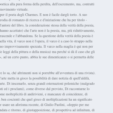
poetica alla pura forma della perdita, dell'escremento, ma, contratti
 movimento virtuale.
per il poeta degli Charmes. E non è facile dargli torto. A suo
odia di romanzo di ricerca e d'iniziazione che ha per titolo -
'autore del libro, la considerazione stessa della verità della poesia,
anno accettato) che l'arte non è la poesia, ma, più riduttivamente,
a trascende e l'abbandona. Se la questione della verità della poesia è
ella vita, il varco non è l'opera, il varco è a caso lo strappo nella
tinuo improvvisamente spezzata. Il varco nella maglia è qui non per
le leggi della pittura o della musica) ma perché si dà il caso che gli
ra», ad un certo punto, abbia le sue dimenticanze o si permetta delle
 lo sa, ché altrimenti non si porrebbe all'avventura di una rivista).
rte metta in gioco la possibilità di dare notizia di quell'aldilà,
a parte. Di inscenarlo, senza grandi esternazioni polemiche (malgrado
sti ed i proclami), come diverso dal previsto, Di raccontarne lo
ome molteplicità di andirivieni, e mancanze di coincidenze, di
 ben coscienti che quel gioco di moltiplicazioni ha un significato
er usare un aforisma recente, di Giulio Paolini, «doppio per me
data e ritorno, di giustapposizione, di prospettiva ad infinitum, di