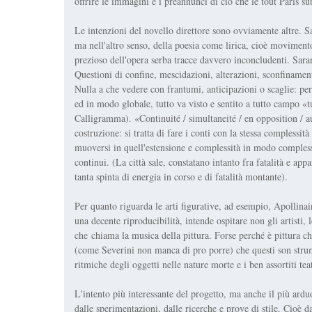
offrire le immagini e i preannunci di ciò che le tout Paris su
Le intenzioni del novello direttore sono ovviamente altre. Sa
ma nell'altro senso, della poesia come lirica, cioè movimento
prezioso dell'opera serba tracce davvero inconcludenti. Sara
Questioni di confine, mescidazioni, alterazioni, sconfinament
Nulla a che vedere con frantumi, anticipazioni o scaglie: per
ed in modo globale, tutto va visto e sentito a tutto campo «t
Calligramma). «Continuité / simultaneité / en opposition / au /
costruzione: si tratta di fare i conti con la stessa complessità
muoversi in quell'estensione e complessità in modo complesso 
continui. (La città sale, constatano intanto fra fatalità e app
tanta spinta di energia in corso e di fatalità montante).
Per quanto riguarda le arti figurative, ad esempio, Apollina
una decente riproducibilità, intende ospitare non gli artisti, 
che chiama la musica della pittura. Forse perché è pittura c
(come Severini non manca di pro porre) che questi son strum
ritmiche degli oggetti nelle nature morte e i ben assortiti tea
L'intento più interessante del progetto, ma anche il più arduo
dalle sperimentazioni, dalle ricerche e prove di stile. Cioè d