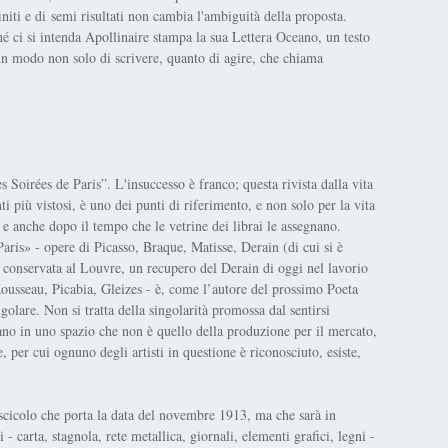
niti e di semi risultati non cambia l'ambiguità della proposta.
hé ci si intenda Apollinaire stampa la sua Lettera Oceano, un testo
un modo non solo di scrivere, quanto di agire, che chiama
Soirées de Paris”. L'insuccesso è franco; questa rivista dalla vita
 più vistosi, è uno dei punti di riferimento, e non solo per la vita
e e anche dopo il tempo che le vetrine dei librai le assegnano.
ris» - opere di Picasso, Braque, Matisse, Derain (di cui si è
 conservata al Louvre, un recupero del Derain di oggi nel lavorio
ousseau, Picabia, Gleizes - è, come l’autore del prossimo Poeta
olare. Non si tratta della singolarità promossa dal sentirsi
urano in uno spazio che non è quello della produzione per il mercato,
, per cui ognuno degli artisti in questione è riconosciuto, esiste,
fascicolo che porta la data del novembre 1913, ma che sarà in
 - carta, stagnola, rete metallica, giornali, elementi grafici, legni -