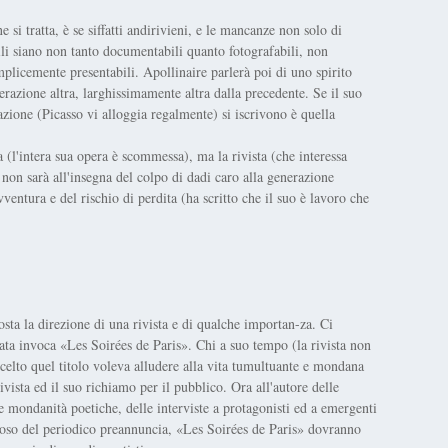
i tratta, è se siffatti andirivieni, e le mancanze non solo di
li siano non tanto documentabili quanto fotografabili, non
plicemente presentabili. Apollinaire parlerà poi di uno spirito
erazione altra, larghissimamente altra dalla precedente. Se il suo
zione (Picasso vi alloggia regalmente) si iscrivono è quella
 (l'intera sua opera è scommessa), ma la rivista (che interessa
on sarà all'insegna del colpo di dadi caro alla generazione
ventura e del rischio di perdita (ha scritto che il suo è lavoro che
sta la direzione di una rivista e di qualche importan-za. Ci
tata invoca «Les Soirées de Paris». Chi a suo tempo (la rivista non
 scelto quel titolo voleva alludere alla vita tumultuante e mondana
rivista ed il suo richiamo per il pubblico. Ora all'autore delle
le mondanità poetiche, delle interviste a protagonisti ed a emergenti
poso del periodico preannuncia, «Les Soirées de Paris» dovranno