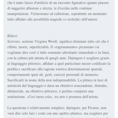
che è tanto fuoco d'artificio di un racconto figurativo quanto piacere
di suggerire allusioni e strizza. te d'occhio nelle continue
manipolazioni. Virtuosismo ed esibizione, soprattutto un momento
tutto affidato alle possibilità magiche (o erotiche) dell'autore.
Rilievi
Scrivere, sostiene Virginia Woolf, significa eliminare tutto ciò che è
rifiuto, morte, superficialità. Il «ragionamento» picassiano (se
vogliamo dire così) è tutto sommato altrettanto immediato e in linea
con la cultura più attenta di quegli anni. Dipingere è scegliere grazie
al linguaggio pittorico, affidare a quel particolare mezzo codificato la
perdita e sacrificare alla ragione estetica determinazioni spaziali,
comportamenti spazi ali, gesti, esercizi personali di memoria.
Sacrificarli in nome della non indispensabilità. La pittura in luce di
artisticità del linguaggio è darsi un obiettivo trascendente, distratto,
dittatoriale, un obiettivo pittorico, è perfino compiere una
sostituzione. «Ceci tuera cela», tra arte e presenza dell'artista.
La questione è relativamente semplice; dipingere, per Picasso, non
vuoi dire solo fare i conti con uno spettro plastico, ma scegliere per