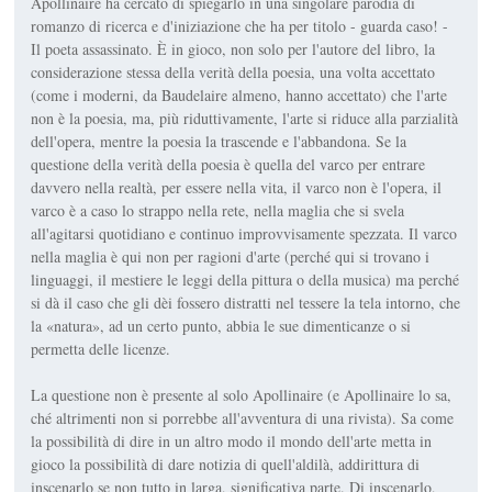
Apollinaire ha cercato di spiegarlo in una singolare parodia di
romanzo di ricerca e d'iniziazione che ha per titolo - guarda caso! -
Il poeta assassinato. È in gioco, non solo per l'autore del libro, la
considerazione stessa della verità della poesia, una volta accettato
(come i moderni, da Baudelaire almeno, hanno accettato) che l'arte
non è la poesia, ma, più riduttivamente, l'arte si riduce alla parzialità
dell'opera, mentre la poesia la trascende e l'abbandona. Se la
questione della verità della poesia è quella del varco per entrare
davvero nella realtà, per essere nella vita, il varco non è l'opera, il
varco è a caso lo strappo nella rete, nella maglia che si svela
all'agitarsi quotidiano e continuo improvvisamente spezzata. Il varco
nella maglia è qui non per ragioni d'arte (perché qui si trovano i
linguaggi, il mestiere le leggi della pittura o della musica) ma perché
si dà il caso che gli dèi fossero distratti nel tessere la tela intorno, che
la «natura», ad un certo punto, abbia le sue dimenticanze o si
permetta delle licenze.
La questione non è presente al solo Apollinaire (e Apollinaire lo sa,
ché altrimenti non si porrebbe all'avventura di una rivista). Sa come
la possibilità di dire in un altro modo il mondo dell'arte metta in
gioco la possibilità di dare notizia di quell'aldilà, addirittura di
inscenarlo se non tutto in larga, significativa parte. Di inscenarlo,