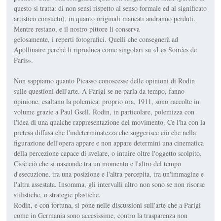
questo si tratta: di non sensi rispetto al senso formale ed al significato
artistico consueto), in quanto originali mancati andranno perduti.
Mentre restano, e il nostro pittore li conserva
gelosamente, i reperti fotografici. Quelli che consegnerà ad
Apollinaire perché li riproduca come singolari su «Les Soirées de
Paris».
Non sappiamo quanto Picasso conoscesse delle opinioni di Rodin
sulle questioni dell'arte. A Parigi se ne parla da tempo, fanno
opinione, esaltano la polemica: proprio ora, 1911, sono raccolte in
volume grazie a Paul Gsell. Rodin, in particolare, polemizza con
l'idea di una qualche rappresentazione del movimento. Ce l'ha con la
pretesa diffusa che l'indeterminatezza che suggerisce ciò che nella
figurazione dell'opera appare e non appare determini una cinematica
della percezione capace di svelare, o intuire oltre l'oggetto scolpito.
Cioè ciò che si nasconde tra un momento e l'altro del tempo
d'esecuzione, tra una posizione e l'altra percepita, tra un'immagine e
l'altra assestata. Insomma, gli intervalli altro non sono se non risorse
stilistiche, o strategie plastiche.
Rodin, e con fortuna, si pone nelle discussioni sull'arte che a Parigi
come in Germania sono accesissime, contro la trasparenza non