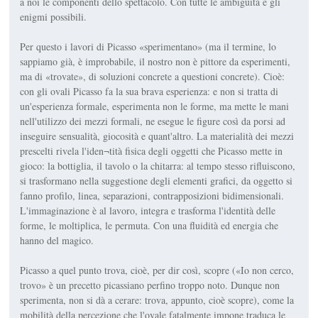
a noi le componenti dello spettacolo. Con tutte le ambiguità e gli
enigmi possibili.
Per questo i lavori di Picasso «sperimentano» (ma il termine, lo
sappiamo già, è improbabile, il nostro non è pittore da esperimenti,
ma di «trovate», di soluzioni concrete a questioni concrete). Cioè:
con gli ovali Picasso fa la sua brava esperienza: e non si tratta di
un'esperienza formale, esperimenta non le forme, ma mette le mani
nell'utilizzo dei mezzi formali, ne esegue le figure così da porsi ad
inseguire sensualità, giocosità e quant'altro. La materialità dei mezzi
prescelti rivela l'iden¬tità fisica degli oggetti che Picasso mette in
gioco: la bottiglia, il tavolo o la chitarra: al tempo stesso rifluiscono,
si trasformano nella suggestione degli elementi grafici, da oggetto si
fanno profilo, linea, separazioni, contrapposizioni bidimensionali.
L'immaginazione è al lavoro, integra e trasforma l'identità delle
forme, le moltiplica, le permuta. Con una fluidità ed energia che
hanno del magico.
Picasso a quel punto trova, cioè, per dir così, scopre («Io non cerco,
trovo» è un precetto picassiano perfino troppo noto. Dunque non
sperimenta, non si dà a cerare: trova, appunto, cioè scopre), come la
mobilità della percezione che l'ovale fatalmente impone traduca le