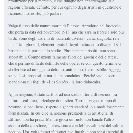
produzione per il mercato, e che dunque non appartengono alle
ragioni ufficiali, definite, per cui ognuno degli artisti in questione è
riconosciuto, esiste, può parlare.
Valga il caso delle nature morte di Picasso, riprodotte nel fascicolo
che porta la data del novembre 1913, ma che sarà in libreria solo più
tardi. Sono degli assiemi di materiali diversi - carta, stagnola, rete
metallica, giornali, elementi grafici, legni - attaccati o disegnati sul
battente della porta dello studio. Plasticamente risolti, non sono
asportabili. Composizioni talmente fuori dei giochi e delle attese,
che è perfino difficile definirle delle opere, se con questo termine ci
si riferisce ad un oggetto definito, autonomo, trasmissibile. Aggeggi
scandalosi, proposti in ma¬niera scandalosa. Perché vuole essere
scandalosa sui fogli de «Les Soirées» la loro didascalia.
Appartengono, è stato scritto, ad una sorta di terra di nessuno tra
pittura, scul¬tura, bricolage domestico. Terrain vague, campo di
nessuno, si badi bene, rispetto a generi standard, o a modi fortemente
formalizzati. In cui cioè la nozione prestabilita di artisticità, di
stilismo non ha presa. Mentre gioca un ruolo non banale l'altro
aspetto della questione, l'intenzione e con lei l'avvalorarsi del valore
poetico. Una volta fotografati quei non luoghi e non sensi (perché di