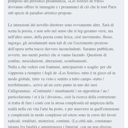
pomposo del periodico preannuncia, «Les Soirées de Paris»
dovranno offrire le immagini e i preannunci di ciò che le tout Paris
sub specie di paradiso artistico propone.
Le intenzioni del novello direttore sono ovviamente altre. Sarà di
scena la poesia, e non solo nel senso che si leg-geranno versi, ma
nell'altro senso, della poesia come lirica, cioè movimento, flusso,
ingorgo, gli arredamenti men-tali di cui l'escremento prezioso
dell'opera serba tracce davvero inconcludenti. Saranno pubblicati,
avverte, mo-menti poetici che si vanno facendo. Questioni di
confine, mescidazioni, alterazioni, sconfinamenti.
Nulla a che vedere con frantumi, anticipazioni o scaglie: per chi
s'appresta a riempire i fogli de «Les Soirées» tutto è in gioco ed in
modo globale, tutto va visto e sentito a tutto campo «tutto /
terribilmente», scrive ad un certo punto in uno dei suoi
Calligramma). «Continuité / simultaneité / en opposition / au /
particolarisme / et à la / division», cioè la ricerca della costruzione:
si tratta di fare i conti con la stessa complessità ed ampiezza della
realtà nella cui vita l'arte ha posto, e per muoversi in quell'estensione
e complessità in modo complesso ed esteso sono in corso dei lavori
radicali, totalitari, misteriosi, continui. (La città sale, constatano
intanto fra fatalità e appartenenza i futuristi, con un non diverso