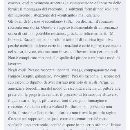
osserva, quel movimento accentua la scomposizione e l'incastro delle
forme; il montaggio del racconto, le soluzioni formali non solo non
diminuiscono l'attenzione del «contenuto» ma l'esaltano.
Gli ovali di Picasso «raccontano» («Sì... oh dio, sì... il romanzo
racconta una storia. Questo è l'aspetto fondamentale di un romanzo
senza di cui non potrebbe esistere», proclama felicemente E. M.
Forster). Raccontano e non solo in termini di retorica figurativa,
perché mettono insieme certe informazioni e certe figure; raccontano
nel senso, invece, che mettono in scena il lavoro fatto per comporli.
Non è complicato mettersi alle spalle del pittore e vederne i modi di
lavorare.
Negli ovali Picasso racconta; incontri, viaggi, compagnonerie con
l'amico Braque, galanterie, avventure. Picasso racconta, e scopre nel
suo racconto dipinto, di aver narrato non solo di sé, di Parigi, di
amicizie e bordelli, ma del modo di raccontare che ha un pittore alle
prese con le proprie avventure, il processo di formazione attraverso
il quale carte, legni, pittura e cartoni divengono immagine e
racconto. Se diamo retta a Roland Barthes, e non possiamo non
farlo, il racconto (letterario, pittorico) non trova la propria ragion
d'essere nel rappresentare qual. cosa: è racconto perché mette
sott'occhi uno spettacolo, perché dispone in un certo ordine di fronte