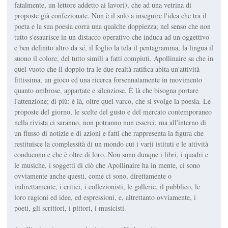
fatalmente, un lettore addetto ai lavori), che ad una vetrina di
proposte già confezionate. Non è il solo a inseguire l'idea che tra il
poeta e la sua poesia corra una qualche doppiezza; nel senso che non
tutto s'esaurisce in un distacco operativo che induca ad un oggettivo
e ben definito altro da sé, il foglio la tela il pentagramma, la lingua il
suono il colore, del tutto simili a fatti compiuti. Apollinaire sa che in
quel vuoto che il doppio tra le due realtà ratifica abita un'attività
fittissima, un gioco ed una ricerca forsennatamente in movimento
quanto ombrose, appartate e silenziose. È là che bisogna portare
l'attenzione; di più: è là, oltre quel varco, che si svolge la poesia. Le
proposte del giorno, le scelte del gusto e del mercato contemporaneo
nella rivista ci saranno, non potranno non esserci, ma all'interno di
un flusso di notizie e di azioni e fatti che rappresenta la figura che
restituisce la complessità di un mondo cui i varii istituti e le attività
conducono e che è oltre di loro. Non sono dunque i libri, i quadri e
le musiche, i soggetti di ciò che Apollinaire ha in mente, ci sono
ovviamente anche questi, come ci sono, direttamente o
indirettamente, i critici, i collezionisti, le gallerie, il pubblico, le
loro ragioni ed idee, ed espressioni, e, altrettanto ovviamente, i
poeti, gli scrittori, i pittori, i musicisti.