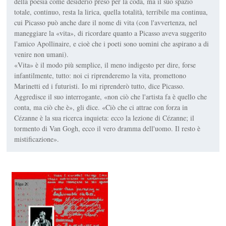
della poesia come desiderio preso per la coda, ma il suo spazio
totale, continuo, resta la lirica, quella totalità, terribile ma continua,
cui Picasso può anche dare il nome di vita (con l'avvertenza, nel
maneggiare la «vita», di ricordare quanto a Picasso aveva suggerito
l'amico Apollinaire, e cioè che i poeti sono uomini che aspirano a di
venire non umani).
«Vita» è il modo più semplice, il meno indigesto per dire, forse
infantilmente, tutto: noi ci riprenderemo la vita, promettono
Marinetti ed i futuristi. Io mi riprenderò tutto, dice Picasso.
Aggredisce il suo interrogante, «non ciò che l'artista fa è quello che
conta, ma ciò che è», gli dice. «Ciò che ci attrae con forza in
Cézanne è la sua ricerca inquieta: ecco la lezione di Cézanne; il
tormento di Van Gogh, ecco il vero dramma dell'uomo. Il resto è
mistificazione».