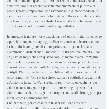
con una tradizione quanto la libertà di azione e iniziativa che, al di là
della tradizione, il genere consente modernamente al pittore o al
poeta. Queste composizioni che rampollano in qualche modo dalle
nature morte sostituiscono in toto i rilievi dello sperimentalismo (del
neoclassicismo, infine) dei cubisti. Lo scandalo della tra¬sparenza va
di pari passo con la polemica antiavanguardistica.
In ambedue le nature morte una chitarra ed una bottiglia, su un aereo
e pericli¬tante piano d'appoggio. Picasso continua a lavorare come
ha fatto fin lì con gli ovali di cui parleremo tra poco. Procede
assommando, distribuendo i materiali. Ed usando quei materiali con
un gusto di mago che con quattro colpi di mano inventa immagini
complicate: un perdersi e sperdersi di metamorfosi, perché la mano
non solo cava fuori dal nulla la bottiglia e la chitarra, ma affida alla
bottiglia l'immagine del sesso maschile ed alla chitarra quella del
sesso femminile. Nella prima riproduzione la bottiglia è suggerita da
un'assicella, la gamba d'una sedia sta per il collo; un'etichetta, dei
colori-materie integrano i profili componendo gli spessori. La
chitarra muove da un disegno, contrapponendosi all'altro oggetto per
la sua vistosa bidimensionalità.
Una bacchetta, pericolosamente trasversale, lega l'assieme
accentuandone il carattere di precaria stabilità, e dunque di rischio o