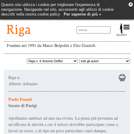
×
Questo sito utilizza i cookie per migliorare l'esperienza di
navigazione. Navigando nel sito, acconsenti agli utilizzi di cookie
descritti nella nostra cookie policy
Per saperne di più »
Fondata nel 1991 da Marco Belpoliti e Elio Grazioli
Riga n.
Alberto Arbasino
Paolo Fossati
Serate di Parigi
Apollinaire ambisce ad una sua rivista. La pensa più prossima ad
un'officina di attività a cui il lettore dovrebbe partecipare come a
lavori in corso, e di tipo un poco particolare (sarà dunque,