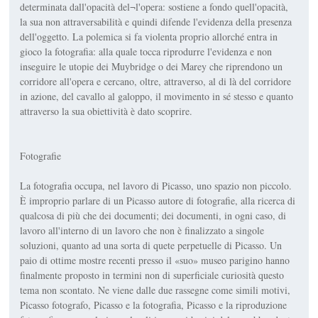
determinata dall'opacità del¬l'opera: sostiene a fondo quell'opacità,
la sua non attraversabilità e quindi difende l'evidenza della presenza
dell'oggetto. La polemica si fa violenta proprio allorché entra in
gioco la fotografia: alla quale tocca riprodurre l'evidenza e non
inseguire le utopie dei Muybridge o dei Marey che riprendono un
corridore all'opera e cercano, oltre, attraverso, al di là del corridore
in azione, del cavallo al galoppo, il movimento in sé stesso e quanto
attraverso la sua obiettività è dato scoprire.
Fotografie
La fotografia occupa, nel lavoro di Picasso, uno spazio non piccolo.
È improprio parlare di un Picasso autore di fotografie, alla ricerca di
qualcosa di più che dei documenti; dei documenti, in ogni caso, di
lavoro all'interno di un lavoro che non è finalizzato a singole
soluzioni, quanto ad una sorta di quete perpetuelle di Picasso. Un
paio di ottime mostre recenti presso il «suo» museo parigino hanno
finalmente proposto in termini non di superficiale curiosità questo
tema non scontato. Ne viene dalle due rassegne come simili motivi,
Picasso fotografo, Picasso e la fotografia, Picasso e la riproduzione