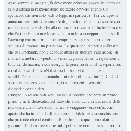
quasi sempre ai margini, là dove meno eclatante appare lo scarto e si
sa più attenta la reazione dello spettatore davvero attento (lo
spettatore che non solo vede o legge ma partecipa). Per esempio si
annidano nei titoli. Che cosa c'è di più estremistico di chiamare con
un nome normale ciò che alla norma si sottrae? Apollinaire lo sa e sa
che l'estremismo non è lo scandalo; non lo sarà neppure nel caso di
Duchamp che proprio in quel tempo piazza per scultura, e per
scultura di fontana, un pisciatoio. La questione, sia per Apollinaire
che per Duchamp, non è neppure quella di spostare l'attenzione, di
invitare a mutare il «punto di vista» degli spettatori. La questione è
tutta nel dichiarare, e con energia, la presenza di un'altra esperienza,
e realtà. E sensibilità «Noi siamo i primitivi di una nuova
sensibilità», stanno affermando i futuristi: di nuovo loro!). Cioè di
sostituire una cosa con un'altra, la scultura col pisciatoio, una
didascalia con un'altra.
Dunque, lo scandalo di Apollinaire (il sintomo che porta in primo
piano) è nelle didascalie: nel fatto che siano delle nature morte delle
non opere che attraversano i rilievi e viaggiano verso un'azione
aperta che ha tutta l'aria di non avere un inizio né una conclusione:
che pretende cioè al continuo. Rientrino pure questi manufatti o
giocattoli fra le nature morte, ad Apollinaire non interessa la rottura