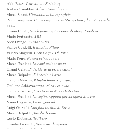
Aldo Buzzi,
L'architetto Steinberg
Andrea Canobbio,
Albero Genealogico
Marco Sironi,
L'insonnia della superficie
Piero Camporesi,
Conversazione con Miriem Bouzaher. Viaggia la
nave.
Gianni Celati,
La telepatia sentimentale di Milan Kundera
Mario Fortunato,
A&A
Nico Orengo,
Buenos Ayres
Franco Cordelli,
Il titanico Pilato
Valerio Magrelli,
Gran Caffè L'Obitorio
Mario Porro,
Natura primo sapere
Marco Ercolani,
La combustione muta
Gianni Celati,
Il desiderio di essere capiti
Marco Belpoliti,
Il braccio e l'osso
Giorgio Messori,
Il foglio bianco, gli spazi bianchi
Giuliano Schiavocampo,
πλεον εξ ενοσ
Giuliano Scabia,
Il sentiero di Nanni Valentini
Marco Ercolani,
La veglia. Appunti per un'opera di terra
Nanni Cagnone,
I nomi generali
Luigi Grazioli,
Una foto inedita di Perec
Marco Belpoliti,
Tavolo di notte
Lucio Klobas,
Stile libero
Claudio Piersanti,
Una notte disumana