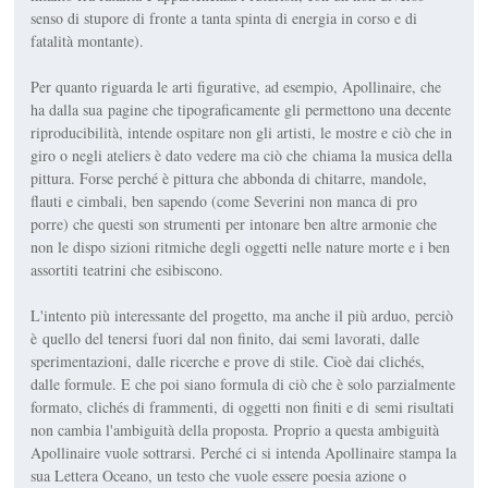
senso di stupore di fronte a tanta spinta di energia in corso e di
fatalità montante).
Per quanto riguarda le arti figurative, ad esempio, Apollinaire, che
ha dalla sua pagine che tipograficamente gli permettono una decente
riproducibilità, intende ospitare non gli artisti, le mostre e ciò che in
giro o negli ateliers è dato vedere ma ciò che chiama la musica della
pittura. Forse perché è pittura che abbonda di chitarre, mandole,
flauti e cimbali, ben sapendo (come Severini non manca di pro
porre) che questi son strumenti per intonare ben altre armonie che
non le dispo sizioni ritmiche degli oggetti nelle nature morte e i ben
assortiti teatrini che esibiscono.
L'intento più interessante del progetto, ma anche il più arduo, perciò
è quello del tenersi fuori dal non finito, dai semi lavorati, dalle
sperimentazioni, dalle ricerche e prove di stile. Cioè dai clichés,
dalle formule. E che poi siano formula di ciò che è solo parzialmente
formato, clichés di frammenti, di oggetti non finiti e di semi risultati
non cambia l'ambiguità della proposta. Proprio a questa ambiguità
Apollinaire vuole sottrarsi. Perché ci si intenda Apollinaire stampa la
sua Lettera Oceano, un testo che vuole essere poesia azione o