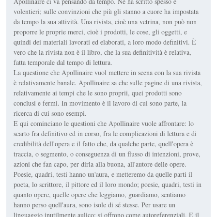
Apollinaire ci va pensando da tempo. Ne ha scritto spesso e
volentieri; sulle convinzioni che più gli stanno a cuore ha impostata
da tempo la sua attività. Una rivista, cioè una vetrina, non può non
proporre le proprie merci, cioè i prodotti, le cose, gli oggetti, e
quindi dei materiali lavorati ed elaborati, a loro modo definitivi. È
vero che la rivista non è il libro, che la sua definitività è relativa,
fatta temporale dal tempo di lettura.
La questione che Apollinaire vuol mettere in scena con la sua rivista
è relativamente banale. Apollinaire sa che sulle pagine di una rivista,
relativamente ai tempi che le sono proprii, quei prodotti sono
conclusi e fermi. In movimento è il lavoro di cui sono parte, la
ricerca di cui sono esempi.
E qui cominciano le questioni che Apollinaire vuole affrontare: lo
scarto fra definitivo ed in corso, fra le complicazioni di lettura e di
credibilità dell'opera e il fatto che, da qualche parte, quell'opera è
traccia, o segmento, o conseguenza di un flusso di intenzioni, prove,
azioni che fan capo, per dirla alla buona, all'autore delle opere.
Poesie, quadri, testi hanno un'aura, e metteremo da quelle parti il
poeta, lo scrittore, il pittore ed il loro mondo; poesie, quadri, testi in
quanto opere, quelle opere che leggiamo, guardiamo, sentiamo
hanno perso quell'aura, sono isole di sé stesse. Per usare un
linguaggio inutilmente aulico: si offrono come autoreferenziali. E il