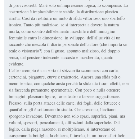
di provvisorietà. Ma è solo un'impressione logica, lo scompenso. La
costruzione è implacabilmente stabile, la distribuzione plastica
risolta. Così da restituire un moto di sfida vittorioso, uno sberleffo
ironico. Tanto più malizioso, se si interpreta a dovere la natura
morta, come scontro dell'elemento maschile e dell'immagine
femminile entro la dimensione, in sviluppo, dell'allusività di un
racconto che mescola il diario personale dell'autore (che importa se
reale o visionario?) con il gusto, appunto malizioso, del doppio
senso, del pensiero indecente nascosto e mascherato, quanto
evidente.
L'altro esempio è una sorta di sbizzarrita scommessa con carte,
cartoncini, piegature, curve e traiettorie. Ancora una sfida più o
meno ironica, con qualche ansia perché la sfida dia i suoi effetti, non
sia faccenda puramente sperimentale. Con poco o nulla ottenere
immagini, plasmare figure, farne teatro e farsene suggestionare.
Picasso, sulla porta attacca delle carte, dei fogli, delle fettucce e
quant'altro gli è sottomano in studio. Che crescono, lievitano
sporgono invadono. Diventano non solo spazi, superfici, piani, ma
volumi, spessori, pencolamenti, diffrazioni dalla superficie. Dal
foglio, dalla piega nascono, si moltiplicano, si intersecano ed
esasperano la bottiglia, la chitarra, il tavolo, in un fuoco d'artificio