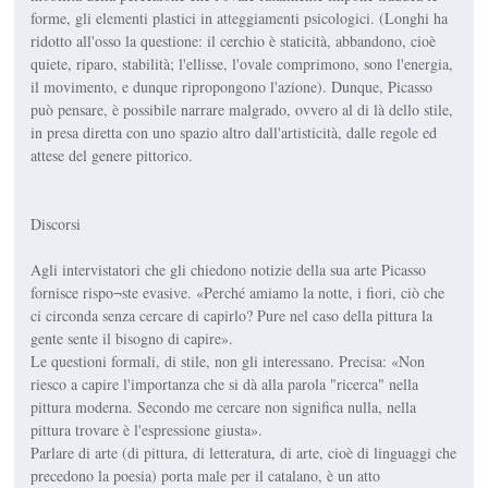
forme, gli elementi plastici in atteggiamenti psicologici. (Longhi ha
ridotto all'osso la questione: il cerchio è staticità, abbandono, cioè
quiete, riparo, stabilità; l'ellisse, l'ovale comprimono, sono l'energia,
il movimento, e dunque ripropongono l'azione). Dunque, Picasso
può pensare, è possibile narrare malgrado, ovvero al di là dello stile,
in presa diretta con uno spazio altro dall'artisticità, dalle regole ed
attese del genere pittorico.
Discorsi
Agli intervistatori che gli chiedono notizie della sua arte Picasso
fornisce rispo¬ste evasive. «Perché amiamo la notte, i fiori, ciò che
ci circonda senza cercare di capirlo? Pure nel caso della pittura la
gente sente il bisogno di capire».
Le questioni formali, di stile, non gli interessano. Precisa: «Non
riesco a capire l'importanza che si dà alla parola "ricerca" nella
pittura moderna. Secondo me cercare non significa nulla, nella
pittura trovare è l'espressione giusta».
Parlare di arte (di pittura, di letteratura, di arte, cioè di linguaggi che
precedono la poesia) porta male per il catalano, è un atto