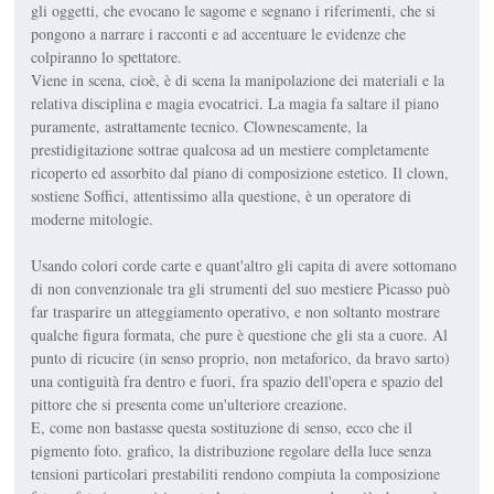
gli oggetti, che evocano le sagome e segnano i riferimenti, che si
pongono a narrare i racconti e ad accentuare le evidenze che
colpiranno lo spettatore.
Viene in scena, cioè, è di scena la manipolazione dei materiali e la
relativa disciplina e magia evocatrici. La magia fa saltare il piano
puramente, astrattamente tecnico. Clownescamente, la
prestidigitazione sottrae qualcosa ad un mestiere completamente
ricoperto ed assorbito dal piano di composizione estetico. Il clown,
sostiene Soffici, attentissimo alla questione, è un operatore di
moderne mitologie.
Usando colori corde carte e quant'altro gli capita di avere sottomano
di non convenzionale tra gli strumenti del suo mestiere Picasso può
far trasparire un atteggiamento operativo, e non soltanto mostrare
qualche figura formata, che pure è questione che gli sta a cuore. Al
punto di ricucire (in senso proprio, non metaforico, da bravo sarto)
una contiguità fra dentro e fuori, fra spazio dell'opera e spazio del
pittore che si presenta come un'ulteriore creazione.
E, come non bastasse questa sostituzione di senso, ecco che il
pigmento foto. grafico, la distribuzione regolare della luce senza
tensioni particolari prestabiliti rendono compiuta la composizione