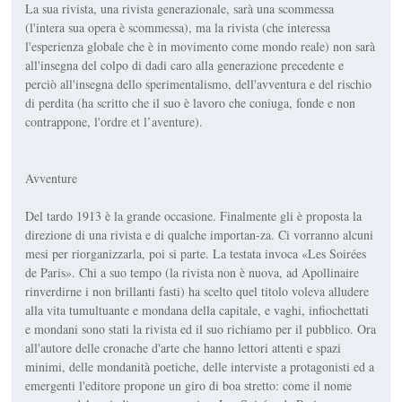
La sua rivista, una rivista generazionale, sarà una scommessa
(l'intera sua opera è scommessa), ma la rivista (che interessa
l'esperienza globale che è in movimento come mondo reale) non sarà
all'insegna del colpo di dadi caro alla generazione precedente e
perciò all'insegna dello sperimentalismo, dell'avventura e del rischio
di perdita (ha scritto che il suo è lavoro che coniuga, fonde e non
contrappone, l'ordre et l’aventure).
Avventure
Del tardo 1913 è la grande occasione. Finalmente gli è proposta la
direzione di una rivista e di qualche importan-za. Ci vorranno alcuni
mesi per riorganizzarla, poi si parte. La testata invoca «Les Soirées
de Paris». Chi a suo tempo (la rivista non è nuova, ad Apollinaire
rinverdirne i non brillanti fasti) ha scelto quel titolo voleva alludere
alla vita tumultuante e mondana della capitale, e vaghi, infiochettati
e mondani sono stati la rivista ed il suo richiamo per il pubblico. Ora
all'autore delle cronache d'arte che hanno lettori attenti e spazi
minimi, delle mondanità poetiche, delle interviste a protagonisti ed a
emergenti l'editore propone un giro di boa stretto: come il nome