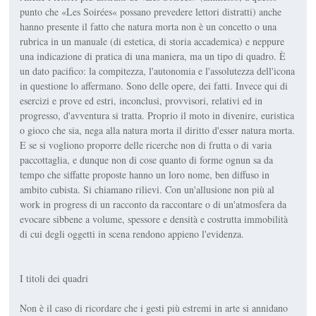
punto che «Les Soirées« possano prevedere lettori distratti) anche
hanno presente il fatto che natura morta non è un concetto o una
rubrica in un manuale (di estetica, di storia accademica) e neppure
una indicazione di pratica di una maniera, ma un tipo di quadro. È
un dato pacifico: la compitezza, l'autonomia e l'assolutezza dell'icona
in questione lo affermano. Sono delle opere, dei fatti. Invece qui di
esercizi e prove ed estri, inconclusi, provvisori, relativi ed in
progresso, d'avventura si tratta. Proprio il moto in divenire, euristica
o gioco che sia, nega alla natura morta il diritto d'esser natura morta.
E se si vogliono proporre delle ricerche non di frutta o di varia
paccottaglia, e dunque non di cose quanto di forme ognun sa da
tempo che siffatte proposte hanno un loro nome, ben diffuso in
ambito cubista. Si chiamano rilievi. Con un'allusione non più al
work in progress di un racconto da raccontare o di un'atmosfera da
evocare sibbene a volume, spessore e densità e costrutta immobilità
di cui degli oggetti in scena rendono appieno l'evidenza.
I titoli dei quadri
Non è il caso di ricordare che i gesti più estremi in arte si annidano