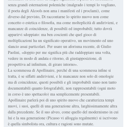
senza grandi esternazioni polemiche (malgrado i tempi lo vogliano,
il poeta degli Alcools non ama i manifesti ed i proclami), come
diverso dal previsto, Di raccontarne lo spirito nuovo non come
concetto o estetica o filosofia, ma come molteplicità di andirivieni, e
mancanze di coincidenze, di possibili ed improbabili; tutto dovrà
apparirvi sdoppiato: ma ben coscienti che quel gioco di
moltiplicazioni ha un significato operativo, un movimento ed uno
slancio assai particolari. Per usare un aforisma recente, di Giulio
Paolini, «doppio per me significa più che raddoppiare una volta,
vedere in modo di andata e ritorno, di giustapposizione, di
prospettiva ad infinitum, di girare intorno».
La scommessa di Apollinaire, perché di una scommessa infine si
tratta, è se siffatti andirivieni, e le mancanze non solo di omologie
ma di coincidenze, questi possibili e gli improbabili siano non tanto
documentabili quanto fotografabili, non rappresentabili (ogni moto
in corso è uno spettacolo) ma semplicemente presentabili.
Apollinaire parlerà poi di uno spirito nuovo che caratterizza tempi
nuovi, i suoi, quelli di una generazione altra, larghissimamente altra
dalla precedente. Se il suo alveo, come quello del modernismo in cui
lui e la sua generazione (Picasso vi alloggia regalmente) si iscrivono
è quella simbolista ora, cultura e ragioni sono mutate.