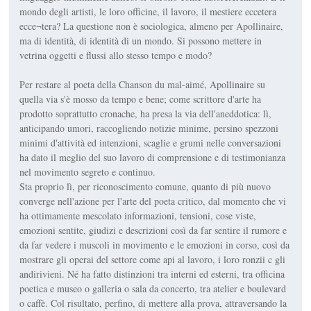
mondo degli artisti, le loro officine, il lavoro, il mestiere eccetera
ecce¬tera? La questione non è sociologica, almeno per Apollinaire,
ma di identità, di identità di un mondo. Si possono mettere in
vetrina oggetti e flussi allo stesso tempo e modo?
Per restare al poeta della Chanson du mal-aimé, Apollinaire su
quella via s'è mosso da tempo e bene; come scrittore d'arte ha
prodotto soprattutto cronache, ha presa la via dell'aneddotica: lì,
anticipando umori, raccogliendo notizie minime, persino spezzoni
minimi d'attività ed intenzioni, scaglie e grumi nelle conversazioni
ha dato il meglio del suo lavoro di comprensione e di testimonianza
nel movimento segreto e continuo.
Sta proprio lì, per riconoscimento comune, quanto di più nuovo
converge nell'azione per l'arte del poeta critico, dal momento che vi
ha ottimamente mescolato informazioni, tensioni, cose viste,
emozioni sentite, giudizi e descrizioni così da far sentire il rumore e
da far vedere i muscoli in movimento e le emozioni in corso, così da
mostrare gli operai del settore come api al lavoro, i loro ronzii c gli
andirivieni. Né ha fatto distinzioni tra interni ed esterni, tra officina
poetica e museo o galleria o sala da concerto, tra atelier e boulevard
o caffè. Col risultato, perfino, di mettere alla prova, attraversando la