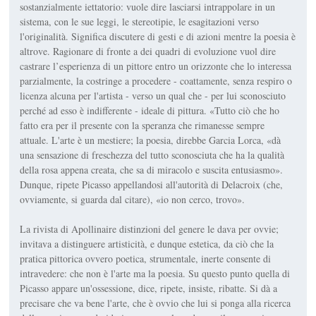
sostanzialmente iettatorio: vuole dire lasciarsi intrappolare in un
sistema, con le sue leggi, le stereotipie, le esagitazioni verso
l'originalità. Significa discutere di gesti e di azioni mentre la poesia è
altrove. Ragionare di fronte a dei quadri di evoluzione vuol dire
castrare l’esperienza di un pittore entro un orizzonte che lo interessa
parzialmente, la costringe a procedere - coattamente, senza respiro o
licenza alcuna per l'artista - verso un qual che - per lui sconosciuto
perché ad esso è indifferente - ideale di pittura. «Tutto ciò che ho
fatto era per il presente con la speranza che rimanesse sempre
attuale. L'arte è un mestiere; la poesia, direbbe Garcia Lorca, «dà
una sensazione di freschezza del tutto sconosciuta che ha la qualità
della rosa appena creata, che sa di miracolo e suscita entusiasmo».
Dunque, ripete Picasso appellandosi all'autorità di Delacroix (che,
ovviamente, si guarda dal citare), «io non cerco, trovo».
La rivista di Apollinaire distinzioni del genere le dava per ovvie;
invitava a distinguere artisticità, e dunque estetica, da ciò che la
pratica pittorica ovvero poetica, strumentale, inerte consente di
intravedere: che non è l'arte ma la poesia. Su questo punto quella di
Picasso appare un'ossessione, dice, ripete, insiste, ribatte. Si dà a
precisare che va bene l'arte, che è ovvio che lui si ponga alla ricerca