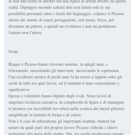
sé non una realtà in astratto ma una figura di artista attratto da quella
realtà. Dipingere secondo schemi doti non limita solo le sue
possibilità personali entro i limiti del linguaggio, colpisce il Picasso
artista che smette di essere protagonista, cioè poeta, lirico, per
diventare un pittore, e quindi un rivelatore e non un produttore,
l'autore non l'attore.
Ovali
Braque e Picasso hanno lavorato assieme, in quegli anni, e
felicemente, mescolando gli interventi, incrociando le esperienze.
Una eccellente mostra di pochi anni fa ha messo a tappeto sotto gli
occhi di tutti noi quei lavori, ed il risultato è stato sorprendente e
significativo.
Spesso e volentieri hanno dipinto degli ovali. Sono lavori di
singolare ricchezza narrativa, la complessità di figure e di immagini
si incastra con incredibile tes¬situra nella icastica dei mezzi pittorici
semplificati in termini di forma e di colore.
Non è il caso di ridiscuterne gli importanti risultati, basterà far
notare da quali parti del proprio lavoro Picasso collochi i rilievi
inchiodati alla porta dello studio. Qui, tra quelle produzioni esposte