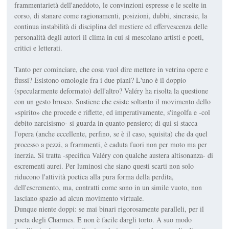
frammentarietà dell'aneddoto, le convinzioni espresse e le scelte in
corso, di stanare come ragionamenti, posizioni, dubbi, sincrasie, la
continua instabilità di disciplina del mestiere ed effervescenza delle
personalità degli autori il clima in cui si mescolano artisti e poeti,
critici e letterati.
Tanto per cominciare, che cosa vuol dire mettere in vetrina opere e
flussi? Esistono omologie fra i due piani? L'uno è il doppio
(specularmente deformato) dell'altro? Valéry ha risolta la questione
con un gesto brusco. Sostiene che esiste soltanto il movimento dello
«spirito» che procede e riflette, ed imperativamente, s'ingolfa e -col
debito narcisismo- si guarda in quanto pensiero; di qui si stacca
l'opera (anche eccellente, perfino, se è il caso, squisita) che da quel
processo a pezzi, a frammenti, è caduta fuori non per moto ma per
inerzia. Si tratta -specifica Valéry con qualche austera altisonanza- di
escrementi aurei. Per luminosi che siano questi scarti non solo
riducono l'attività poetica alla pura forma della perdita,
dell'escremento, ma, contratti come sono in un simile vuoto, non
lasciano spazio ad alcun movimento virtuale.
Dunque niente doppi: se mai binari rigorosamente paralleli, per il
poeta degli Charmes. E non è facile dargli torto. A suo modo