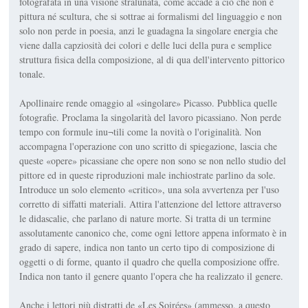
fotografata in una visione stralunata, come accade a ciò che non è
pittura né scultura, che si sottrae ai formalismi del linguaggio e non
solo non perde in poesia, anzi le guadagna la singolare energia che
viene dalla capziosità dei colori e delle luci della pura e semplice
struttura fisica della composizione, al di qua dell'intervento pittorico
tonale.
Apollinaire rende omaggio al «singolare» Picasso. Pubblica quelle
fotografie. Proclama la singolarità del lavoro picassiano. Non perde
tempo con formule inu¬tili come la novità o l'originalità. Non
accompagna l'operazione con uno scritto di spiegazione, lascia che
queste «opere» picassiane che opere non sono se non nello studio del
pittore ed in queste riproduzioni male inchiostrate parlino da sole.
Introduce un solo elemento «critico», una sola avvertenza per l'uso
corretto di siffatti materiali. Attira l'attenzione del lettore attraverso
le didascalie, che parlano di nature morte. Si tratta di un termine
assolutamente canonico che, come ogni lettore appena informato è in
grado di sapere, indica non tanto un certo tipo di composizione di
oggetti o di forme, quanto il quadro che quella composizione offre.
Indica non tanto il genere quanto l'opera che ha realizzato il genere.
Anche i lettori più distratti de «Les Soirées» (ammesso, a questo