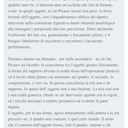
qualche anno fa, ci interessa dare un'occhiata alle tele di formato
ovale: in quegli oggetti, su cui Picasso insiste non poco, la forza
formale dell'oggetto, cioè l'inquadernatura ellittica del dipinto,
interviene nella costruzione figurativa dando intensità morfologica
alle immagini e perspicuità alla loro percezione. Detto altrimenti:
l'esibizione del fare ora, gestualmente e fisicamente pittura, e il
bisogno fabulatorio di raccontare e raccontarsi s'incastrano
perfettamente.
Notiamo almeno un elemento - per nulla secondario - in ciò che
Picasso sta facendo: la coincidenza fra l'oggetto quadro (fisicamente,
la forma del supporto diventa la realtà stessa dell'operazione plastica)
ed il lavoro della pittura cui assistiamo nel quadro, il racconto, la
composizione, e così via. In questa coincidenza la tela non è un
supporto, lo spazio dell' oggetto non è una finzione. La tela cioè non
è una realtà generica, rituale su cui intervenire agendo con le regole,
ed i trucchi necessari a rendere persuasiva ed evidente la parte
dipinta.
L'oggetto, per la sua forma, agisce naturalmente sulla pittura e la sua
percezio¬ne; il quadro non contiene, è quel certo mondo. Il moto
che il contorno dell'oggetto forma, cioè il quadro, impone a chi