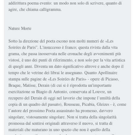
addirittura poema evento: un modo non solo di scrivere, quanto di
agire, che chiama calligramma.
Nature Morte
Sotto la direzione del poeta escono non molti numeri de «Les
Soirées de Paris”. L'insuccesso è franco; questa rivista dalla vita
grama, che passa inosservata nelle cronache degli avvenimenti più
vistosi, è uno dei punti di riferimento, e non solo per la vita artistica
di quegli anni. Diventa un dato significativo altrove e anche dopo il
tempo che le vetrine dei librai le assegnano. Quanto Apollinaire
stampa sulle pagine de «Les Soirées de Paris» - opere di Picasso,
Braque, Matisse, Derain (di cui si è riprodotta un'importante
esercitazione su Biagio di Antonio, conservata al Louvre, un
recupero del Derain di oggi nel lavorio che impone l’umiltà della
copia di un quadro del passato), Rousseau, Picabia, Gleizes - è, come
l’autore del prossimo Poeta assassinato ha promesso, davvero
singolare, vistosamente singolare. Non si tratta della singolarità
promossa dal sentirsi originali attraverso il nuovo, si tratta di
materiali che maturano in uno spazio che non è quello della