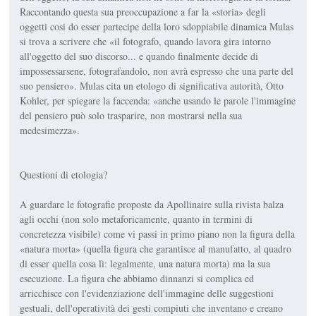
Raccontando questa sua preoccupazione a far la «storia» degli
oggetti cosi do esser partecipe della loro sdoppiabile dinamica Mulas
si trova a scrivere che «il fotografo, quando lavora gira intorno
all'oggetto del suo discorso... e quando finalmente decide di
impossessarsene, fotografandolo, non avrà espresso che una parte del
suo pensiero». Mulas cita un etologo di significativa autorità, Otto
Kohler, per spiegare la faccenda: «anche usando le parole l'immagine
del pensiero può solo trasparire, non mostrarsi nella sua
medesimezza».
Questioni di etologia?
A guardare le fotografie proposte da Apollinaire sulla rivista balza
agli occhi (non solo metaforicamente, quanto in termini di
concretezza visibile) come vi passi in primo piano non la figura della
«natura morta» (quella figura che garantisce al manufatto, al quadro
di esser quella cosa lì: legalmente, una natura morta) ma la sua
esecuzione. La figura che abbiamo dinnanzi si complica ed
arricchisce con l'evidenziazione dell'immagine delle suggestioni
gestuali, dell'operatività dei gesti compiuti che inventano e creano