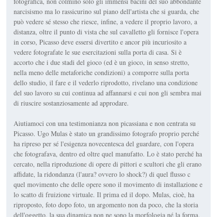
fotografica, non colmino solo gli immensi bacini del suo abbondante
narcisismo ma lo rassicurino sul piano dell'artista che si guarda, che
può vedere sé stesso che riesce, infine, a vedere il proprio lavoro, a
distanza, oltre il punto di vista che sul cavalletto gli fornisce l'opera
in corso, Picasso deve essersi divertito e ancor più incuriosito a
vedere fotografate le sue esercitazioni sulla porta di casa. Si è
accorto che i due stadi del gioco (ed è un gioco, in senso stretto,
nella meno delle metaforiche condizioni) a comporre sulla porta
dello studio, il fare e il vederlo riprodotto, rivelano una condizione
del suo lavoro su cui continua ad affannarsi e cui non gli sembra mai
di riuscire sostanziosamente ad approdare.
Aiutiamoci con una testimonianza non picassiana e non centrata su
Picasso. Ugo Mulas è stato un grandissimo fotografo proprio perché
ha ripreso per sé l'esigenza novecentesca del guardare, con l'opera
che fotografava, dentro ed oltre quel manufatto. Lo è stato perché ha
cercato, nella riproduzione di opere di pittori e scultori che gli erano
affidate, la ridondanza (l'aura? ovvero lo shock?) di quel flusso c
quel movimento che delle opere sono il movimento di installazione e
lo scatto di fruizione virtuale. Il prima ed il dopo. Mulas, cioè, ha
riproposto, foto dopo foto, un argomento non da poco, che la storia
dell'oggetto, la sua dinamica non ne sono la morfologia né la forma.