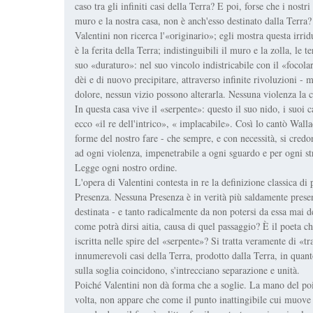
caso tra gli infiniti casi della Terra? E poi, forse che i nostri
muro e la nostra casa, non è anch'esso destinato dalla Terra?
Valentini non ricerca l'«originario»; egli mostra questa irrid
è la ferita della Terra; indistinguibili il muro e la zolla, le t
suo «duraturo»: nel suo vincolo indistricabile con il «focolar
dèi e di nuovo precipitare, attraverso infinite rivoluzioni -
dolore, nessun vizio possono alterarla. Nessuna violenza la c
In questa casa vive il «serpente»: questo il suo nido, i suoi c
ecco «il re dell'intrico», « implacabile». Così lo cantò Walla
forme del nostro fare - che sempre, e con necessità, si cred
ad ogni violenza, impenetrabile a ogni sguardo e per ogni s
Legge ogni nostro ordine.
L'opera di Valentini contesta in re la definizione classica di 
Presenza. Nessuna Presenza è in verità più saldamente pres
destinata - e tanto radicalmente da non potersi da essa mai d
come potrà dirsi aitia, causa di quel passaggio? È il poeta 
iscritta nelle spire del «serpente»? Si tratta veramente di «t
innumerevoli casi della Terra, prodotto dalla Terra, in quant
sulla soglia coincidono, s'intrecciano separazione e unità.
Poiché Valentini non dà forma che a soglie. La mano del poiet
volta, non appare che come il punto inattingibile cui muove 