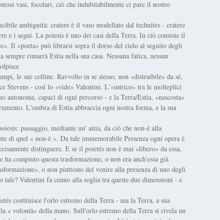
 stessi vasi, focolari, ciò che indubitabilmente ci pare il nostro
ucibile ambiguità: cratere è il vaso modellato dal technites - cratere
erre e i segni. La poiesis è uno dei casi della Terra. In ciò consiste il
e». Il «poeta» può librarsi sopra il dorso del cielo al seguito degli
 ma sempre rimarrà Estia nella sua casa. Nessuna fatica, nessun
olpisce
ampi, le sue colline. Ravvolto in se stesso, non «distraibile» da sé,
ce Stevens - così lo «vide» Valentini. L'«intrico» tra le molteplici
ono autonome, capaci di ogni percorso - e la Terra/Estia, «nascosta»
trumento. L'ombra di Estia abbraccia ogni nostra forma, e la sua
poiesis: passaggio, mediante un' aitia, da ciò che non-è alla
ente di quel « non-è ». Da tale immemorabile Presenza ogni opera è
ecisamente distinguere. E se il poietés non è mai «libero» da essa,
che ha compiuto questa trasformazione, o non era anch'essa già
rasformazione», o non piuttosto del venire alla presenza di uno degli
o tale? Valentini fa cenno alla soglia tra queste due dimensioni - e
és costituisce l'orlo estremo della Terra - ma la Terra, a sua
la « volontà» della mano. Sull'orlo estremo della Terra si rivela un