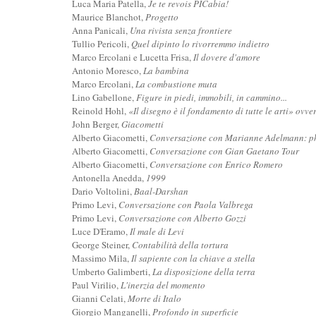
Luca Maria Patella,
Je te revois PICabia!
Maurice Blanchot,
Progetto
Anna Panicali,
Una rivista senza frontiere
Tullio Pericoli,
Quel dipinto lo rivorremmo indietro
Marco Ercolani e Lucetta Frisa,
Il dovere d'amore
Antonio Moresco,
La bambina
Marco Ercolani,
La combustione muta
Lino Gabellone,
Figure in piedi, immobili, in cammino...
Reinold Hohl,
«Il disegno è il fondamento di tutte le arti» ovve
John Berger,
Giacometti
Alberto Giacometti,
Conversazione con Marianne Adelmann: ph
Alberto Giacometti,
Conversazione con Gian Gaetano Tour
Alberto Giacometti,
Conversazione con Enrico Romero
Antonella Anedda,
1999
Dario Voltolini,
Baal-Darshan
Primo Levi,
Conversazione con Paola Valbrega
Primo Levi,
Conversazione con Alberto Gozzi
Luce D'Eramo,
Il male di Levi
George Steiner,
Contabilità della tortura
Massimo Mila,
Il sapiente con la chiave a stella
Umberto Galimberti,
La disposizione della terra
Paul Virilio,
L'inerzia del momento
Gianni Celati,
Morte di Italo
Giorgio Manganelli,
Profondo in superficie