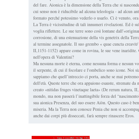
del fare. Aionica è la dimensione della Terra che si nasconde
cui senso non è riducibile ad alcuna teleologia - ad alcun an
formato perché potessimo vederlo o usarlo. Ci è venuto, ora c
La Terra è vicissitudine di tali innumeri rivelazioni. Ed è s
voglia riflettere. Le sue terre sono così lontane dall'«origin
corrosione, di una estenuazione della vis genetrix della Terr
al termine assegnatole. Il suo grembo « quae cuncta creavit
II,1151-1152) appare come in rovina, le sue vene inaridite.
nell'opera di Valentini?
Ma nessuna morte è eterna, come nessuna forma e nessun volto
il serpente, di cui il focolare e l'ombelico sono icone. Noi
sappiamo che quell’intreccio ci porta, anche se mai potremo,
dell'età. Queste terre che ora appaiono esauste, stremate da 
creato «nitidas fruges vinetaque laeta» (De rerum natura, II
mondo, ma non passerà l’inattingibile forza del “nascimento
sua aionica Presenza, del suo essere Aiòn. Questo caso è ben 
miseria. Ma la Terra non conosce Penia che non si accompagn
anche dai corpi più disseccati, farà sempre rinascere Eros.