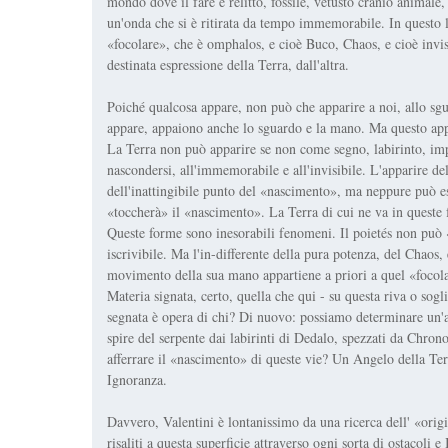
mondo dove il fare è relitto, fossile, vetusto cranio animale
un'onda che si è ritirata da tempo immemorabile. In questo 
«focolare», che è omphalos, e cioè Buco, Chaos, e cioè invis
destinata espressione della Terra, dall'altra.
Poiché qualcosa appare, non può che apparire a noi, allo sgu
appare, appaiono anche lo sguardo e la mano. Ma questo appar
La Terra non può apparire se non come segno, labirinto, im
nascondersi, all'immemorabile e all'invisibile. L'apparire del
dell'inattingibile punto del «nascimento», ma neppure può es
«toccherà» il «nascimento». La Terra di cui ne va in queste f
Queste forme sono inesorabili fenomeni. Il poietés non può 
iscrivibile. Ma l'in-differente della pura potenza, del Chaos
movimento della sua mano appartiene a priori a quel «focola
Materia signata, certo, quella che qui - su questa riva o sogli
segnata è opera di chi? Di nuovo: possiamo determinare un'a
spire del serpente dai labirinti di Dedalo, spezzati da Chro
afferrare il «nascimento» di queste vie? Un Angelo della Te
Ignoranza.
Davvero, Valentini è lontanissimo da una ricerca dell' «origi
risaliti a questa superficie attraverso ogni sorta di ostacoli