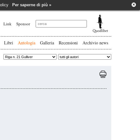
×
e policy
Per saperne di più »
Link
Sponsor
Libri
Antologia
Galleria
Recensioni
Archivio news