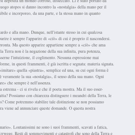
, si deposita un mondo corroso, disseccato. Lì è stato portato da
luogo atopos si danno incontro la «nostalgia» della mano per il
ibile e incorporeo, da una parte, e la stessa mano in quanto
ardo e alla mano. Dunque, nell'istante stesso in cui qualcosa
ire è sempre l'apparire di «ciò» di cui è proprio il nascondersi.
pronta. Ma questo apparire appartiene sempre a «ciò» che ama
la Terra non è la negazione della sua infinita, pura potenza,
serne l'intuizione, il coglimento. Nessuna espressione mai
orme, in questi frammenti, è già iscritta e segnata: materia signata.
«imitare» quella «piastra», semplice ed una, su cui ogni forma è
, è veramente la sua «nostalgia», il senso della sua mano. Ogni
re» che sempre è nell'assenza.
a estrema - ci si rivela e che il poeta mostra. Ma il suo esser-
itia? Possiamo con chiarezza distinguere i meandri della Terra, le
nos? Come potremmo stabilire tale distinzione se non possiamo
rra viene ad annunciare queste domande. O questa nostra
nario». Lontanissimi ne sono i suoi frammenti, scavati a fatica,
 e Irrwege. Resti di sommovimenti e catastrofi che sono della Terra e