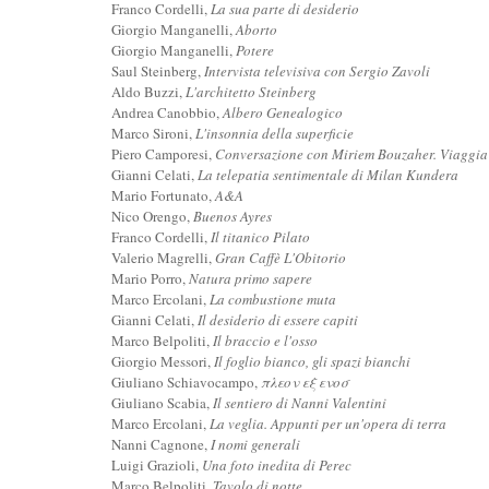
Franco Cordelli,
La sua parte di desiderio
Giorgio Manganelli,
Aborto
Giorgio Manganelli,
Potere
Saul Steinberg,
Intervista televisiva con Sergio Zavoli
Aldo Buzzi,
L'architetto Steinberg
Andrea Canobbio,
Albero Genealogico
Marco Sironi,
L'insonnia della superficie
Piero Camporesi,
Conversazione con Miriem Bouzaher. Viaggia 
Gianni Celati,
La telepatia sentimentale di Milan Kundera
Mario Fortunato,
A&A
Nico Orengo,
Buenos Ayres
Franco Cordelli,
Il titanico Pilato
Valerio Magrelli,
Gran Caffè L'Obitorio
Mario Porro,
Natura primo sapere
Marco Ercolani,
La combustione muta
Gianni Celati,
Il desiderio di essere capiti
Marco Belpoliti,
Il braccio e l'osso
Giorgio Messori,
Il foglio bianco, gli spazi bianchi
Giuliano Schiavocampo,
πλεον εξ ενοσ
Giuliano Scabia,
Il sentiero di Nanni Valentini
Marco Ercolani,
La veglia. Appunti per un'opera di terra
Nanni Cagnone,
I nomi generali
Luigi Grazioli,
Una foto inedita di Perec
Marco Belpoliti,
Tavolo di notte