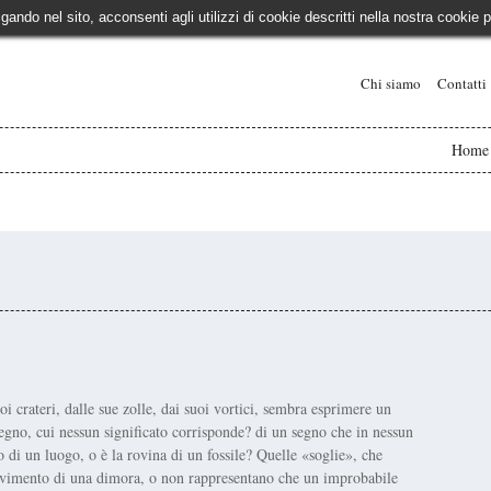
igando nel sito, acconsenti agli utilizzi di cookie descritti nella nostra cooki
Chi siamo
Contatti
Home
 crateri, dalle sue zolle, dai suoi vortici, sembra esprimere un
segno, cui nessun significato corrisponde? di un segno che in nessun
 di un luogo, o è la rovina di un fossile? Quelle «soglie», che
pavimento di una dimora, o non rappresentano che un improbabile