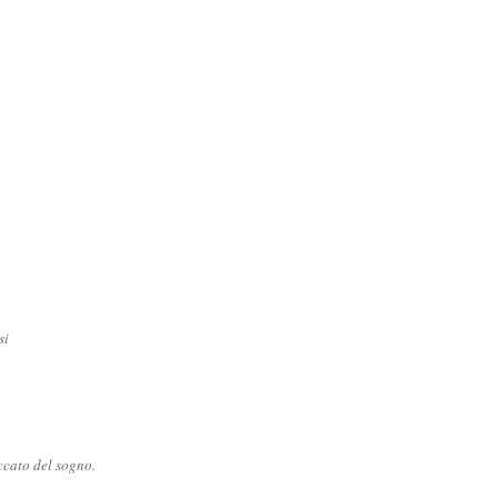
si
ccato del sogno.