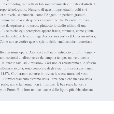
, ma cronologica quella di tali sommovimenti e di tali catastrofi. Il
tropo-teleologismo. Nessuno di questi impenetrabili volti si è
i si rivela, si annuncia, come l'Angelo, in perfetta gratuità.
ull'immenso spazio di questa vicissitudine che Valentini mi pare
ario» da esprimere, io credo, piuttosto lo stadio ultimo di una
a. L'aetas che egli percepisce appare fracta, stremata, come giunta
/ saecla deditque ferarum ingentia corpora partu» (De rerum natura,
 Come non avvertire questo spirito della «malinconia» lucreziana
 e nessuna opera. Aionico è soltanto l'intreccio di tutti i tempi -
 siamo costretti a «discorrere» da tempo a tempo, ma vera mente
 in quanto tale, ad «imitarlo». Così non ci arresteremo allo sfascio
millenarie siccità, sono composte dagli stessi primordia che hanno
, 1157). Crolleranno corrose in rovina le stesse mura del vasto
”. L’invecchiamento estremo della Terra non è che un caso della
reale, non è fantasma, non è illusione. È ben reale la nostra
i a Poros. E la loro unione, anche dalle figure più abbandonate,