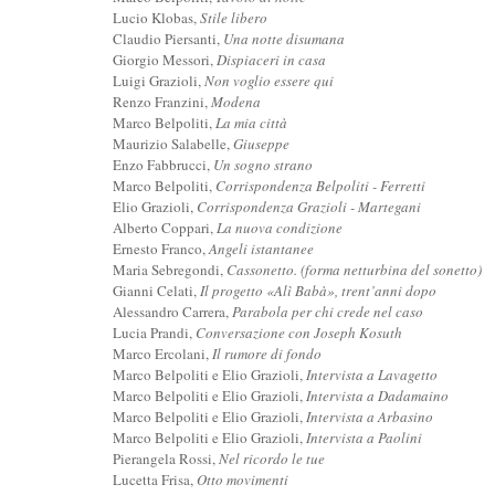
Lucio Klobas,
Stile libero
Claudio Piersanti,
Una notte disumana
Giorgio Messori,
Dispiaceri in casa
Luigi Grazioli,
Non voglio essere qui
Renzo Franzini,
Modena
Marco Belpoliti,
La mia città
Maurizio Salabelle,
Giuseppe
Enzo Fabbrucci,
Un sogno strano
Marco Belpoliti,
Corrispondenza Belpoliti - Ferretti
Elio Grazioli,
Corrispondenza Grazioli - Martegani
Alberto Coppari,
La nuova condizione
Ernesto Franco,
Angeli istantanee
Maria Sebregondi,
Cassonetto. (forma netturbina del sonetto)
Gianni Celati,
Il progetto «Alì Babà», trent’anni dopo
Alessandro Carrera,
Parabola per chi crede nel caso
Lucia Prandi,
Conversazione con Joseph Kosuth
Marco Ercolani,
Il rumore di fondo
Marco Belpoliti e Elio Grazioli,
Intervista a Lavagetto
Marco Belpoliti e Elio Grazioli,
Intervista a Dadamaino
Marco Belpoliti e Elio Grazioli,
Intervista a Arbasino
Marco Belpoliti e Elio Grazioli,
Intervista a Paolini
Pierangela Rossi,
Nel ricordo le tue
Lucetta Frisa,
Otto movimenti