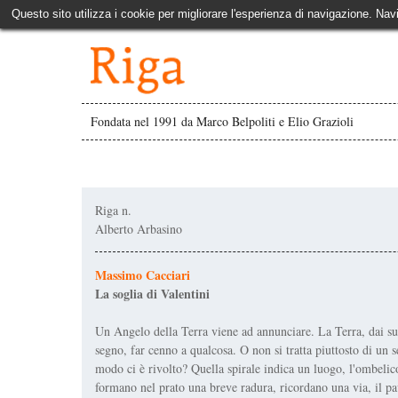
Questo sito utilizza i cookie per migliorare l'esperienza di navigazione. Nav
Fondata nel 1991 da Marco Belpoliti e Elio Grazioli
Riga n.
Alberto Arbasino
Massimo Cacciari
La soglia di Valentini
Un Angelo della Terra viene ad annunciare. La Terra, dai suoi
segno, far cenno a qualcosa. O non si tratta piuttosto di un 
modo ci è rivolto? Quella spirale indica un luogo, l'ombelico
formano nel prato una breve radura, ricordano una via, il 