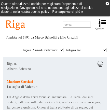
×
Questo sito utilizza i cookie per migliorare l'esperienza di
navigazione. Navigando nel sito, acconsenti agli utilizzi di cookie
descritti nella nostra cookie policy
Per saperne di più »
Fondata nel 1991 da Marco Belpoliti e Elio Grazioli
Riga n.
Alberto Arbasino
Massimo Cacciari
La soglia di Valentini
Un Angelo della Terra viene ad annunciare. La Terra, dai suoi
crateri, dalle sue zolle, dai suoi vortici, sembra esprimere un segno,
far cenno a qualcosa. O non si tratta piuttosto di un segno, cui