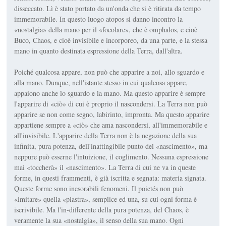
disseccato. Lì è stato portato da un'onda che si è ritirata da tempo
immemorabile. In questo luogo atopos si danno incontro la
«nostalgia» della mano per il «focolare», che è omphalos, e cioè
Buco, Chaos, e cioè invisibile e incorporeo, da una parte, e la stessa
mano in quanto destinata espressione della Terra, dall'altra.
Poiché qualcosa appare, non può che apparire a noi, allo sguardo e
alla mano. Dunque, nell'istante stesso in cui qualcosa appare,
appaiono anche lo sguardo e la mano. Ma questo apparire è sempre
l'apparire di «ciò» di cui è proprio il nascondersi. La Terra non può
apparire se non come segno, labirinto, impronta. Ma questo apparire
appartiene sempre a «ciò» che ama nascondersi, all'immemorabile e
all'invisibile. L'apparire della Terra non è la negazione della sua
infinita, pura potenza, dell'inattingibile punto del «nascimento», ma
neppure può esserne l'intuizione, il coglimento. Nessuna espressione
mai «toccherà» il «nascimento». La Terra di cui ne va in queste
forme, in questi frammenti, è già iscritta e segnata: materia signata.
Queste forme sono inesorabili fenomeni. Il poietés non può
«imitare» quella «piastra», semplice ed una, su cui ogni forma è
iscrivibile. Ma l'in-differente della pura potenza, del Chaos, è
veramente la sua «nostalgia», il senso della sua mano. Ogni