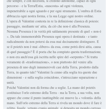
che sempre, e con necessità, si credono autonome, capaci di ogni
percorso - e la Terra/Estia, «nascosta» ad ogni violenza,
impenetrabile a ogni sguardo e per ogni strumento. L'ombra di Estia
abbraccia ogni nostra forma, e la sua Legge ogni nostro ordine.
L'opera di Valentini contesta in re la definizione classica di poiesis:
passaggio, mediante un' aitia, da ciò che non-è alla Presenza.
Nessuna Presenza è in verità più saldamente presente di quel « non-è
». Da tale immemorabile Presenza ogni opera è destinata - e tanto
radicalmente da non potersi da essa mai decisamente distinguere. E
se il poietés non è mai «libero» da essa, come potrà dirsi aitia, causa
di quel passaggio? È il poeta che ha compiuto questa trasformazione,
o non era anch'essa già iscritta nelle spire del «serpente»? Si tratta
veramente di «trasformazione», o non piuttosto del venire alla
presenza di uno degli innumerevoli casi della Terra, prodotto dalla
Terra, in quanto tale? Valentini fa cenno alla soglia tra queste due
dimensioni - e sulla soglia coincidono, s'intrecciano separazione e
unità.
Poiché Valentini non dà forma che a soglie. La mano del poietés
costituisce l'orlo estremo della Terra - ma la Terra, a sua volta, non
appare che come il punto inattingibile cui muove la « volontà» della
mano. Sull'orlo estremo della Terra si rivela un mondo dove il fare è
relitto, fossile, vetusto cranio animale, si deposita un mondo corroso,