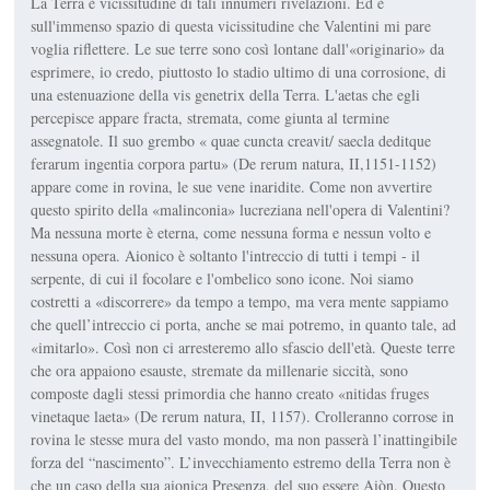
La Terra è vicissitudine di tali innumeri rivelazioni. Ed è
sull'immenso spazio di questa vicissitudine che Valentini mi pare
voglia riflettere. Le sue terre sono così lontane dall'«originario» da
esprimere, io credo, piuttosto lo stadio ultimo di una corrosione, di
una estenuazione della vis genetrix della Terra. L'aetas che egli
percepisce appare fracta, stremata, come giunta al termine
assegnatole. Il suo grembo « quae cuncta creavit/ saecla deditque
ferarum ingentia corpora partu» (De rerum natura, II,1151-1152)
appare come in rovina, le sue vene inaridite. Come non avvertire
questo spirito della «malinconia» lucreziana nell'opera di Valentini?
Ma nessuna morte è eterna, come nessuna forma e nessun volto e
nessuna opera. Aionico è soltanto l'intreccio di tutti i tempi - il
serpente, di cui il focolare e l'ombelico sono icone. Noi siamo
costretti a «discorrere» da tempo a tempo, ma vera mente sappiamo
che quell’intreccio ci porta, anche se mai potremo, in quanto tale, ad
«imitarlo». Così non ci arresteremo allo sfascio dell'età. Queste terre
che ora appaiono esauste, stremate da millenarie siccità, sono
composte dagli stessi primordia che hanno creato «nitidas fruges
vinetaque laeta» (De rerum natura, II, 1157). Crolleranno corrose in
rovina le stesse mura del vasto mondo, ma non passerà l’inattingibile
forza del “nascimento”. L’invecchiamento estremo della Terra non è
che un caso della sua aionica Presenza, del suo essere Aiòn. Questo