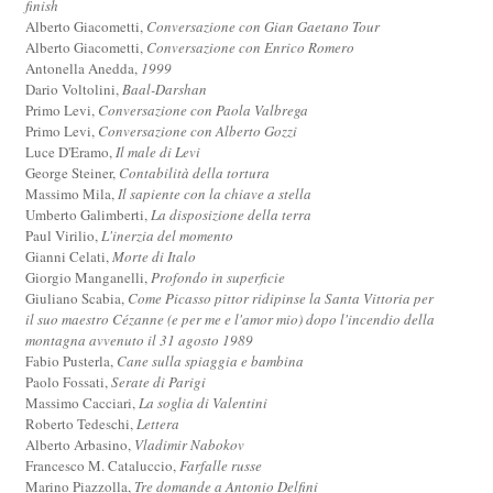
finish
Alberto Giacometti,
Conversazione con Gian Gaetano Tour
Alberto Giacometti,
Conversazione con Enrico Romero
Antonella Anedda,
1999
Dario Voltolini,
Baal-Darshan
Primo Levi,
Conversazione con Paola Valbrega
Primo Levi,
Conversazione con Alberto Gozzi
Luce D'Eramo,
Il male di Levi
George Steiner,
Contabilità della tortura
Massimo Mila,
Il sapiente con la chiave a stella
Umberto Galimberti,
La disposizione della terra
Paul Virilio,
L'inerzia del momento
Gianni Celati,
Morte di Italo
Giorgio Manganelli,
Profondo in superficie
Giuliano Scabia,
Come Picasso pittor ridipinse la Santa Vittoria per
il suo maestro Cézanne (e per me e l'amor mio) dopo l'incendio della
montagna avvenuto il 31 agosto 1989
Fabio Pusterla,
Cane sulla spiaggia e bambina
Paolo Fossati,
Serate di Parigi
Massimo Cacciari,
La soglia di Valentini
Roberto Tedeschi,
Lettera
Alberto Arbasino,
Vladimir Nabokov
Francesco M. Cataluccio,
Farfalle russe
Marino Piazzolla,
Tre domande a Antonio Delfini