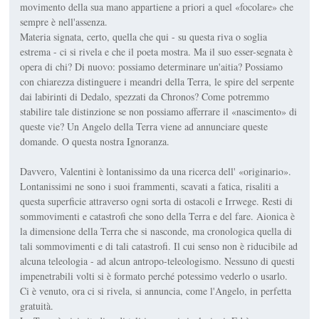
movimento della sua mano appartiene a priori a quel «focolare» che
sempre è nell'assenza.
Materia signata, certo, quella che qui - su questa riva o soglia
estrema - ci si rivela e che il poeta mostra. Ma il suo esser-segnata è
opera di chi? Di nuovo: possiamo determinare un'aitia? Possiamo
con chiarezza distinguere i meandri della Terra, le spire del serpente
dai labirinti di Dedalo, spezzati da Chronos? Come potremmo
stabilire tale distinzione se non possiamo afferrare il «nascimento» di
queste vie? Un Angelo della Terra viene ad annunciare queste
domande. O questa nostra Ignoranza.
Davvero, Valentini è lontanissimo da una ricerca dell' «originario».
Lontanissimi ne sono i suoi frammenti, scavati a fatica, risaliti a
questa superficie attraverso ogni sorta di ostacoli e Irrwege. Resti di
sommovimenti e catastrofi che sono della Terra e del fare. Aionica è
la dimensione della Terra che si nasconde, ma cronologica quella di
tali sommovimenti e di tali catastrofi. Il cui senso non è riducibile ad
alcuna teleologia - ad alcun antropo-teleologismo. Nessuno di questi
impenetrabili volti si è formato perché potessimo vederlo o usarlo.
Ci è venuto, ora ci si rivela, si annuncia, come l'Angelo, in perfetta
gratuità.