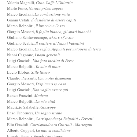
Valerio Magrelli,
Gran Caffè L'Obitorio
Mario Porro,
Natura primo sapere
Marco Ercolani,
La combustione muta
Gianni Celati,
Il desiderio di essere capiti
Marco Belpoliti,
Il braccio e l'osso
Giorgio Messori,
Il foglio bianco, gli spazi bianchi
Giuliano Schiavocampo,
πλεον εξ ενοσ
Giuliano Scabia,
Il sentiero di Nanni Valentini
Marco Ercolani,
La veglia. Appunti per un'opera di terra
Nanni Cagnone,
I nomi generali
Luigi Grazioli,
Una foto inedita di Perec
Marco Belpoliti,
Tavolo di notte
Lucio Klobas,
Stile libero
Claudio Piersanti,
Una notte disumana
Giorgio Messori,
Dispiaceri in casa
Luigi Grazioli,
Non voglio essere qui
Renzo Franzini,
Modena
Marco Belpoliti,
La mia città
Maurizio Salabelle,
Giuseppe
Enzo Fabbrucci,
Un sogno strano
Marco Belpoliti,
Corrispondenza Belpoliti - Ferretti
Elio Grazioli,
Corrispondenza Grazioli - Martegani
Alberto Coppari,
La nuova condizione
Ernesto Franco,
Angeli istantanee