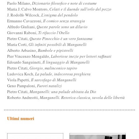
Paolo Milano,
Dizionario filosofico e note di costume
Maria J. Calvo Montoro,
Celati e il duende sull’orlo del pozzo
J. Rodolfo Wilcock,
L'enigma del pendolo
Ermanno Cavazzoni,
Il comico senza strategia
Alfredo Giuliani,
Queste parole sono un diluvio
Giovanni Raboni,
Ti rifaccio l'Otello
Pietro Citati,
Questo Pinocchio è un vero fantasma
Maria Corti,
Gli infiniti possibili di Manganelli
Alberto Arbasino,
Bambole e pipistrelli
Pier Vincenzo Mengaldo,
Laboriose inezie per lettori raffinati
Edoardo Sanguineti,
Il linguaggio di Manganelli
Pietro Citati,
Giorgio, malinconico tapiro
Ludovica Koch,
La palude, indecorosa preghiera
Viola Papetti,
Il sarcofago di Manganelli
Geno Pampaloni,
Furori natalizi
Pietro Citati,
Manganelli: una palude abitata da Dio
Roberto Andreotti,
Manganelli. Retorica classica, tavola delle libertà
Ultimi numeri