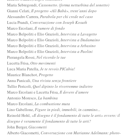
Maria Sebregondi,
Cassonetto. (forma netturbina del sonetto)
Gianni Celati,
Il progetto «Alì Babà», trent’anni dopo
Alessandro Carrera,
Parabola per chi crede nel caso
Lucia Prandi,
Conversazione con Joseph Kosuth
Marco Ercolani,
Il rumore di fondo
Marco Belpoliti e Elio Grazioli,
Intervista a Lavagetto
Marco Belpoliti e Elio Grazioli,
Intervista a Dadamaino
Marco Belpoliti e Elio Grazioli,
Intervista a Arbasino
Marco Belpoliti e Elio Grazioli,
Intervista a Paolini
Pierangela Rossi,
Nel ricordo le tue
Lucetta Frisa,
Otto movimenti
Luca Maria Patella,
Je te revois PICabia!
Maurice Blanchot,
Progetto
Anna Panicali,
Una rivista senza frontiere
Tullio Pericoli,
Quel dipinto lo rivorremmo indietro
Marco Ercolani e Lucetta Frisa,
Il dovere d'amore
Antonio Moresco,
La bambina
Marco Ercolani,
La combustione muta
Lino Gabellone,
Figure in piedi, immobili, in cammino...
Reinold Hohl,
«Il disegno è il fondamento di tutte le arti» ovvero: il
disegno è veramente il fondamento di tutte le arti?
John Berger,
Giacometti
Alberto Giacometti,
Conversazione con Marianne Adelmann: photo-