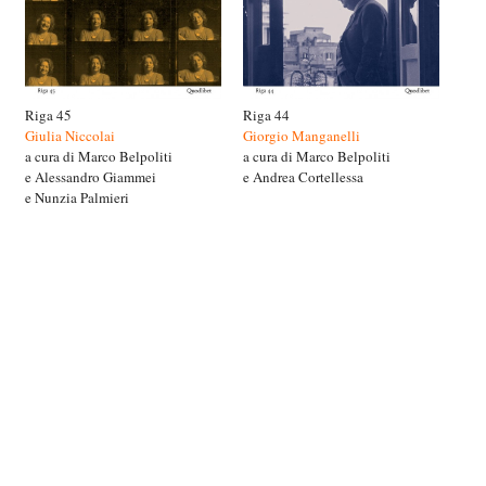
Riga 45
Riga 44
Giulia Niccolai
Giorgio Manganelli
a cura di Marco Belpoliti
a cura di Marco Belpoliti
e Alessandro Giammei
e Andrea Cortellessa
e Nunzia Palmieri
© www.rigabooks.it | info@rigabooks.it |
Home
|
Libri
|
Antologia
|
Galleria
|
Recensioni
|
Archivio
news
|
Chi siamo
|
Contatti
|
Link
|
Sponsor
|
cookie policy
|
credits