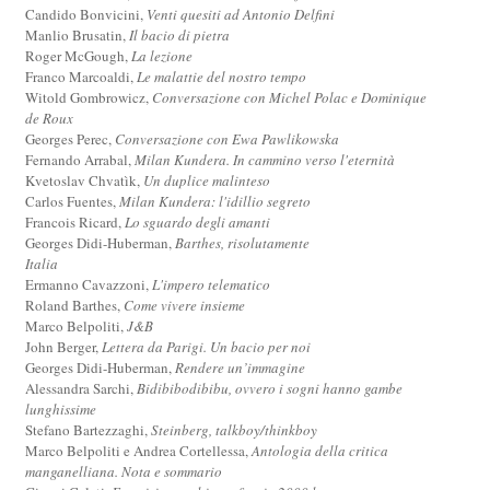
Candido Bonvicini,
Venti quesiti ad Antonio Delfini
Manlio Brusatin,
Il bacio di pietra
Roger McGough,
La lezione
Franco Marcoaldi,
Le malattie del nostro tempo
Witold Gombrowicz,
Conversazione con Michel Polac e Dominique
de Roux
Georges Perec,
Conversazione con Ewa Pawlikowska
Fernando Arrabal,
Milan Kundera. In cammino verso l'eternità
Kvetoslav Chvatìk,
Un duplice malinteso
Carlos Fuentes,
Milan Kundera: l'idillio segreto
Francois Ricard,
Lo sguardo degli amanti
Georges Didi-Huberman,
Barthes, risolutamente
Italia
Ermanno Cavazzoni,
L'impero telematico
Roland Barthes,
Come vivere insieme
Marco Belpoliti,
J&B
John Berger,
Lettera da Parigi. Un bacio per noi
Georges Didi-Huberman,
Rendere un’immagine
Alessandra Sarchi,
Bidibibodibibu, ovvero i sogni hanno gambe
lunghissime
Stefano Bartezzaghi,
Steinberg, talkboy/thinkboy
Marco Belpoliti e Andrea Cortellessa,
Antologia della critica
manganelliana. Nota e sommario