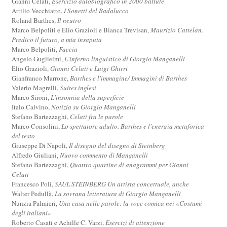
Gianni Celati,
Esercizio autobiografico in 2000 battute
Attilio Vecchiatto,
I Sonetti del Badalucco
Roland Barthes,
Il neutro
Marco Belpoliti e Elio Grazioli e Bianca Trevisan,
Maurizio Cattelan.
Predico il futuro, a mia insaputa
Marco Belpoliti,
Faccia
Angelo Guglielmi,
L'inferno linguistico di Giorgio Manganelli
Elio Grazioli,
Gianni Celati e Luigi Ghirri
Gianfranco Marrone,
Barthes e l'immagine/ Immagini di Barthes
Valerio Magrelli,
Suites inglesi
Marco Sironi,
L'insonnia della superficie
Italo Calvino,
Notizia su Giorgio Manganelli
Stefano Bartezzaghi,
Celati fra le parole
Marco Consolini,
Lo spettatore adulto. Barthes e l'energia metaforica
del testo
Giuseppe Di Napoli,
Il disegno del disegno di Steinberg
Alfredo Giuliani,
Nuovo commento di Manganelli
Stefano Bartezzaghi,
Quattro quartine di anagrammi per Gianni
Celati
Francesco Poli,
SAUL STEINBERG Un artista concettuale, anche
Walter Pedullà,
La sovrana letteratura di Giorgio Manganelli
Nunzia Palmieri,
Una casa nelle parole: la voce comica nei «Costumi
degli italiani»
Roberto Casati e Achille C. Varzi,
Esercizi di attenzione