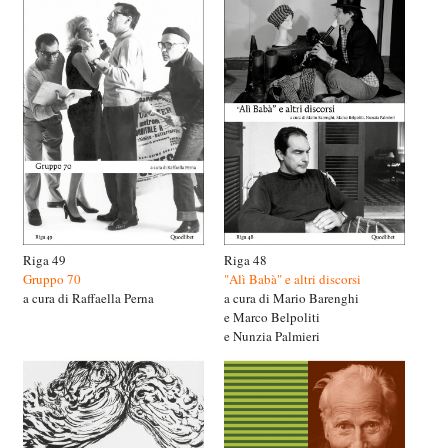
Riga 49
Riga 48
Gruppo 70
"Alì Babà" e altri discorsi
a cura di Raffaella Perna
a cura di Mario Barenghi
e Marco Belpoliti
e Nunzia Palmieri