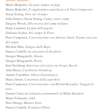
Marco Belpoliti,
Un pane sempre in fuga
Marco Belpoliti,
Il vagabondare anticlassico di Piero Camporesi
Susan Sontag,
Note sul «Camp»
John Simon e Susan Sontag,
Camp contro camp
Gregory Woods,
Alla ricerca del camp italiano
Pedro Lemebel,
La fata dell'angolo
Giuliano Scabia,
Nel campo di Piero
Piero Camporesi,
Conversazione con Antonio Gnoli. Il pane truccato
del sogno.
Michele Mari,
Sangue dalle Rape
Franco Cordelli,
La sua parte di desiderio
Giorgio Manganelli,
Aborto
Giorgio Manganelli,
Potere
Saul Steinberg,
Intervista televisiva con Sergio Zavoli
Aldo Buzzi,
L'architetto Steinberg
Andrea Canobbio,
Albero Genealogico
Marco Sironi,
L'insonnia della superficie
Piero Camporesi,
Conversazione con Miriem Bouzaher. Viaggia la
nave.
Gianni Celati,
La telepatia sentimentale di Milan Kundera
Mario Fortunato,
A&A
Nico Orengo,
Buenos Ayres
Franco Cordelli,
Il titanico Pilato