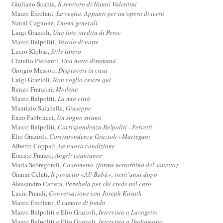
Giuliano Scabia,
Il sentiero di Nanni Valentini
Marco Ercolani,
La veglia. Appunti per un'opera di terra
Nanni Cagnone,
I nomi generali
Luigi Grazioli,
Una foto inedita di Perec
Marco Belpoliti,
Tavolo di notte
Lucio Klobas,
Stile libero
Claudio Piersanti,
Una notte disumana
Giorgio Messori,
Dispiaceri in casa
Luigi Grazioli,
Non voglio essere qui
Renzo Franzini,
Modena
Marco Belpoliti,
La mia città
Maurizio Salabelle,
Giuseppe
Enzo Fabbrucci,
Un sogno strano
Marco Belpoliti,
Corrispondenza Belpoliti - Ferretti
Elio Grazioli,
Corrispondenza Grazioli - Martegani
Alberto Coppari,
La nuova condizione
Ernesto Franco,
Angeli istantanee
Maria Sebregondi,
Cassonetto. (forma netturbina del sonetto)
Gianni Celati,
Il progetto «Alì Babà», trent’anni dopo
Alessandro Carrera,
Parabola per chi crede nel caso
Lucia Prandi,
Conversazione con Joseph Kosuth
Marco Ercolani,
Il rumore di fondo
Marco Belpoliti e Elio Grazioli,
Intervista a Lavagetto
Marco Belpoliti e Elio Grazioli,
Intervista a Dadamaino