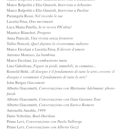
Marco Belpoliti e Elio Grazioli,
Intervista a Arbasino
Marco Belpoliti e Elio Grazioli,
Intervista a Paolini
Pierangela Rossi,
Nel ricordo le tue
Lucetta Frisa,
Otto movimenti
Luca Maria Patella,
Je te revois PICabia!
Maurice Blanchot,
Progetto
Anna Panicali,
Una rivista senza frontiere
Tullio Pericoli,
Quel dipinto lo rivorremmo indietro
Marco Ercolani e Lucetta Frisa,
Il dovere d'amore
Antonio Moresco,
La bambina
Marco Ercolani,
La combustione muta
Lino Gabellone,
Figure in piedi, immobili, in cammino...
Reinold Hohl,
«Il disegno è il fondamento di tutte le arti» ovvero: il
disegno è veramente il fondamento di tutte le arti?
John Berger,
Giacometti
Alberto Giacometti,
Conversazione con Marianne Adelmann: photo-
finish
Alberto Giacometti,
Conversazione con Gian Gaetano Tour
Alberto Giacometti,
Conversazione con Enrico Romero
Antonella Anedda,
1999
Dario Voltolini,
Baal-Darshan
Primo Levi,
Conversazione con Paola Valbrega
Primo Levi,
Conversazione con Alberto Gozzi