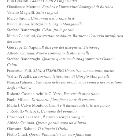
Elio Grazioli,
Gianni Celati e Luigi Ghirri
Gianfranco Marrone,
Barthes e l'immagine/ Immagini di Barthes
Valerio Magrelli,
Suites inglesi
Marco Sironi,
L'insonnia della superficie
Italo Calvino,
Notizia su Giorgio Manganelli
Stefano Bartezzaghi,
Celati fra le parole
Marco Consolini,
Lo spettatore adulto. Barthes e l'energia metaforica
del testo
Giuseppe Di Napoli,
Il disegno del disegno di Steinberg
Alfredo Giuliani,
Nuovo commento di Manganelli
Stefano Bartezzaghi,
Quattro quartine di anagrammi per Gianni
Celati
Francesco Poli,
SAUL STEINBERG Un artista concettuale, anche
Walter Pedullà,
La sovrana letteratura di Giorgio Manganelli
Nunzia Palmieri,
Una casa nelle parole: la voce comica nei «Costumi
degli italiani»
Roberto Casati e Achille C. Varzi,
Esercizi di attenzione
Paolo Milano,
Dizionario filosofico e note di costume
Maria J. Calvo Montoro,
Celati e il duende sull’orlo del pozzo
J. Rodolfo Wilcock,
L'enigma del pendolo
Ermanno Cavazzoni,
Il comico senza strategia
Alfredo Giuliani,
Queste parole sono un diluvio
Giovanni Raboni,
Ti rifaccio l'Otello
Pietro Citati,
Questo Pinocchio è un vero fantasma