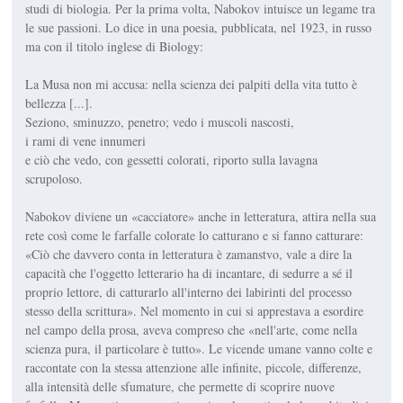
studi di biologia. Per la prima volta, Nabokov intuisce un legame tra
le sue passioni. Lo dice in una poesia, pubblicata, nel 1923, in russo
ma con il titolo inglese di Biology:
La Musa non mi accusa: nella scienza dei palpiti della vita tutto è
bellezza [...].
Seziono, sminuzzo, penetro; vedo i muscoli nascosti,
i rami di vene innumeri
e ciò che vedo, con gessetti colorati, riporto sulla lavagna
scrupoloso.
Nabokov diviene un «cacciatore» anche in letteratura, attira nella sua
rete così come le farfalle colorate lo catturano e si fanno catturare:
«Ciò che davvero conta in letteratura è zamanstvo, vale a dire la
capacità che l'oggetto letterario ha di incantare, di sedurre a sé il
proprio lettore, di catturarlo all'interno dei labirinti del processo
stesso della scrittura». Nel momento in cui si apprestava a esordire
nel campo della prosa, aveva compreso che «nell'arte, come nella
scienza pura, il particolare è tutto». Le vicende umane vanno colte e
raccontate con la stessa attenzione alle infinite, piccole, differenze,
alla intensità delle sfumature, che permette di scoprire nuove