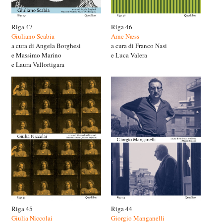
Riga 47
Riga 46
Giuliano Scabia
Arne Næss
a cura di Angela Borghesi
a cura di Franco Nasi
e Massimo Marino
e Luca Valera
e Laura Vallortigara
Riga 45
Riga 44
Giulia Niccolai
Giorgio Manganelli