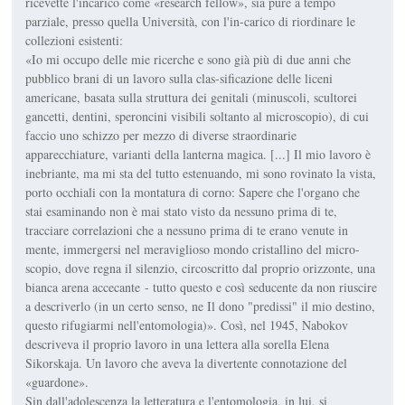
ricevette l'incarico come «research fellow», sia pure a tempo
parziale, presso quella Università, con l'in-carico di riordinare le
collezioni esistenti:
«Io mi occupo delle mie ricerche e sono già più di due anni che
pubblico brani di un lavoro sulla clas-sificazione delle liceni
americane, basata sulla struttura dei genitali (minuscoli, scultorei
gancetti, dentini, speroncini visibili soltanto al microscopio), di cui
faccio uno schizzo per mezzo di diverse straordinarie
apparecchiature, varianti della lanterna magica. [...] Il mio lavoro è
inebriante, ma mi sta del tutto estenuando, mi sono rovinato la vista,
porto occhiali con la montatura di corno: Sapere che l'organo che
stai esaminando non è mai stato visto da nessuno prima di te,
tracciare correlazioni che a nessuno prima di te erano venute in
mente, immergersi nel meraviglioso mondo cristallino del micro-
scopio, dove regna il silenzio, circoscritto dal proprio orizzonte, una
bianca arena accecante - tutto questo e così seducente da non riuscire
a descriverlo (in un certo senso, ne Il dono "predissi" il mio destino,
questo rifugiarmi nell'entomologia)». Così, nel 1945, Nabokov
descriveva il proprio lavoro in una lettera alla sorella Elena
Sikorskaja. Un lavoro che aveva la divertente connotazione del
«guardone».
Sin dall'adolescenza la letteratura e l'entomologia, in lui, si