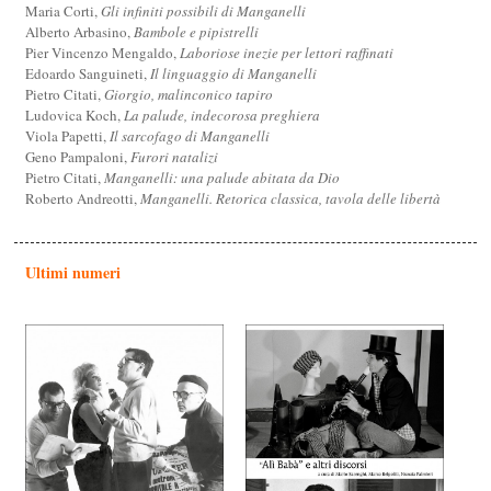
Maria Corti,
Gli infiniti possibili di Manganelli
Alberto Arbasino,
Bambole e pipistrelli
Pier Vincenzo Mengaldo,
Laboriose inezie per lettori raffinati
Edoardo Sanguineti,
Il linguaggio di Manganelli
Pietro Citati,
Giorgio, malinconico tapiro
Ludovica Koch,
La palude, indecorosa preghiera
Viola Papetti,
Il sarcofago di Manganelli
Geno Pampaloni,
Furori natalizi
Pietro Citati,
Manganelli: una palude abitata da Dio
Roberto Andreotti,
Manganelli. Retorica classica, tavola delle libertà
Ultimi numeri