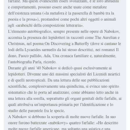
farfalle. Ma questi evanescenti esseri svolazzanti, e le loro abitudini
e comportamenti, possono essere anche usate come metafore
dell'esistenza umana («la metafora è la passerella di bambù tra la
poesia e la prosa»), prestandosi come pochi altri oggetti o animali
agli «arabeschi della composizione letteraria».
L'elemento autobiografico, sempre presente nelle opere di Nabokov,
accentua la presenza dei lepidotteri in racconti come The Aurelian e
Christmas, nel poema On Discovering a Butterfly (dove si cantano le
lodi della Lycaeides sarnuelis da lui stesso descritta), nei romanzi Il
dono, Fuoco pallido, Ada, Una cronaca familiare e, naturalmente,
l'autobiografia Parla, ricordo.
Durante gli anni '40 Nabokov si dedicò quasi esclusivamente ai
lepidotteri. Divenne uno dei massimi specialisti dei Licenidi neartici
e di quelli neotropicali. Da una lettura delle sue pubblicazioni
scientifiche, complessivamente una quindicina, si evince uno spirito
sistematico che lo porta ad analizzare, come abbiamo letto anche in
una lettera alla sorella, soprattutto gli organi genitali delle farfalle, ai
quali attribuiva un'importanza primaria per l'identificazione e lo
studio delle parentele fra le specie.
A Nabokov si debbono la scoperta di molte nuove farfalle. In suo
onore furono battezzate «nabokovy» quattro farfalle: «Ho descritto
molte nuove farfalle americane, ma soltanto una asiatica e una