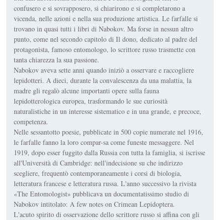
confusero e si sovrapposero, si chiarirono e si completarono a
vicenda, nelle azioni e nella sua produzione artistica. Le farfalle si
trovano in quasi tutti i libri di Nabokov. Ma forse in nessun altro
punto, come nel secondo capitolo di Il dono, dedicato al padre del
protagonista, famoso entomologo, lo scrittore russo trasmette con
tanta chiarezza la sua passione.
Nabokov aveva sette anni quando iniziò a osservare e raccogliere
lepidotteri. A dieci, durante la convalescenza da una malattia, la
madre gli regalò alcune importanti opere sulla fauna
lepidotterologica europea, trasformando le sue curiosità
naturalistiche in un interesse sistematico e in una grande, e precoce,
competenza.
Nelle sessantotto poesie, pubblicate in 500 copie numerate nel 1916,
le farfalle fanno la loro compar-sa come funeste messaggere. Nel
1919, dopo esser fuggito dalla Russia con tutta la famiglia, si iscrisse
all'Università di Cambridge: nell'indecisione su che indirizzo
scegliere, frequentò contemporaneamente i corsi di biologia,
letteratura francese e letteratura russa. L'anno successivo la rivista
«The Entomologist» pubblicava un documentatissimo studio di
Nabokov intitolato: A few notes on Crimean Lepidoptera.
L'acuto spirito di osservazione dello scrittore russo si affina con gli