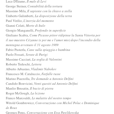
Luce D'Eramo,
Il male di Levi
George Steiner,
Contabilità della tortura
Massimo Mila,
Il sapiente con la chiave a stella
Umberto Galimberti,
La disposizione della terra
Paul Virilio,
L'inerzia del momento
Gianni Celati,
Morte di Italo
Giorgio Manganelli,
Profondo in superficie
Giuliano Scabia,
Come Picasso pittor ridipinse la Santa Vittoria per
il suo maestro Cézanne (e per me e l'amor mio) dopo l'incendio della
montagna avvenuto il 31 agosto 1989
Fabio Pusterla,
Cane sulla spiaggia e bambina
Paolo Fossati,
Serate di Parigi
Massimo Cacciari,
La soglia di Valentini
Roberto Tedeschi,
Lettera
Alberto Arbasino,
Vladimir Nabokov
Francesco M. Cataluccio,
Farfalle russe
Marino Piazzolla,
Tre domande a Antonio Delfini
Candido Bonvicini,
Venti quesiti ad Antonio Delfini
Manlio Brusatin,
Il bacio di pietra
Roger McGough,
La lezione
Franco Marcoaldi,
Le malattie del nostro tempo
Witold Gombrowicz,
Conversazione con Michel Polac e Dominique
de Roux
Georges Perec,
Conversazione con Ewa Pawlikowska