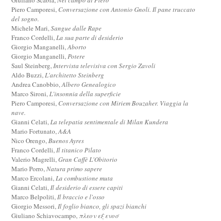
Piero Camporesi,
Conversazione con Antonio Gnoli. Il pane truccato
del sogno.
Michele Mari,
Sangue dalle Rape
Franco Cordelli,
La sua parte di desiderio
Giorgio Manganelli,
Aborto
Giorgio Manganelli,
Potere
Saul Steinberg,
Intervista televisiva con Sergio Zavoli
Aldo Buzzi,
L'architetto Steinberg
Andrea Canobbio,
Albero Genealogico
Marco Sironi,
L'insonnia della superficie
Piero Camporesi,
Conversazione con Miriem Bouzaher. Viaggia la
nave.
Gianni Celati,
La telepatia sentimentale di Milan Kundera
Mario Fortunato,
A&A
Nico Orengo,
Buenos Ayres
Franco Cordelli,
Il titanico Pilato
Valerio Magrelli,
Gran Caffè L'Obitorio
Mario Porro,
Natura primo sapere
Marco Ercolani,
La combustione muta
Gianni Celati,
Il desiderio di essere capiti
Marco Belpoliti,
Il braccio e l'osso
Giorgio Messori,
Il foglio bianco, gli spazi bianchi
Giuliano Schiavocampo,
πλεον εξ ενοσ