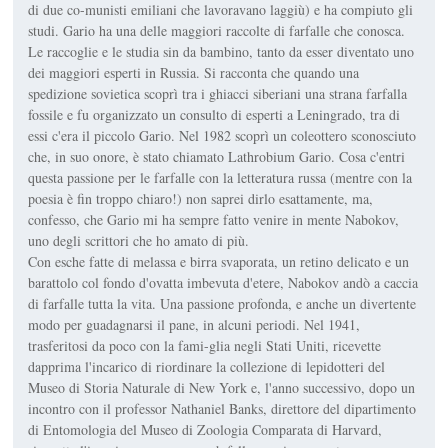
di due co-munisti emiliani che lavoravano laggiù) e ha compiuto gli
studi. Gario ha una delle maggiori raccolte di farfalle che conosca.
Le raccoglie e le studia sin da bambino, tanto da esser diventato uno
dei maggiori esperti in Russia. Si racconta che quando una
spedizione sovietica scoprì tra i ghiacci siberiani una strana farfalla
fossile e fu organizzato un consulto di esperti a Leningrado, tra di
essi c'era il piccolo Gario. Nel 1982 scoprì un coleottero sconosciuto
che, in suo onore, è stato chiamato Lathrobium Gario. Cosa c'entri
questa passione per le farfalle con la letteratura russa (mentre con la
poesia è fin troppo chiaro!) non saprei dirlo esattamente, ma,
confesso, che Gario mi ha sempre fatto venire in mente Nabokov,
uno degli scrittori che ho amato di più.
Con esche fatte di melassa e birra svaporata, un retino delicato e un
barattolo col fondo d'ovatta imbevuta d'etere, Nabokov andò a caccia
di farfalle tutta la vita. Una passione profonda, e anche un divertente
modo per guadagnarsi il pane, in alcuni periodi. Nel 1941,
trasferitosi da poco con la fami-glia negli Stati Uniti, ricevette
dapprima l'incarico di riordinare la collezione di lepidotteri del
Museo di Storia Naturale di New York e, l'anno successivo, dopo un
incontro con il professor Nathaniel Banks, direttore del dipartimento
di Entomologia del Museo di Zoologia Comparata di Harvard,