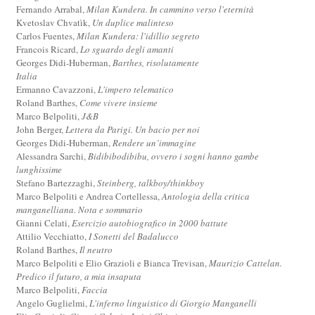
Fernando Arrabal,
Milan Kundera. In cammino verso l'eternità
Kvetoslav Chvatìk,
Un duplice malinteso
Carlos Fuentes,
Milan Kundera: l'idillio segreto
Francois Ricard,
Lo sguardo degli amanti
Georges Didi-Huberman,
Barthes, risolutamente
Italia
Ermanno Cavazzoni,
L'impero telematico
Roland Barthes,
Come vivere insieme
Marco Belpoliti,
J&B
John Berger,
Lettera da Parigi. Un bacio per noi
Georges Didi-Huberman,
Rendere un’immagine
Alessandra Sarchi,
Bidibibodibibu, ovvero i sogni hanno gambe
lunghissime
Stefano Bartezzaghi,
Steinberg, talkboy/thinkboy
Marco Belpoliti e Andrea Cortellessa,
Antologia della critica
manganelliana. Nota e sommario
Gianni Celati,
Esercizio autobiografico in 2000 battute
Attilio Vecchiatto,
I Sonetti del Badalucco
Roland Barthes,
Il neutro
Marco Belpoliti e Elio Grazioli e Bianca Trevisan,
Maurizio Cattelan.
Predico il futuro, a mia insaputa
Marco Belpoliti,
Faccia
Angelo Guglielmi,
L'inferno linguistico di Giorgio Manganelli