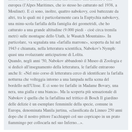
europea (l'Alpes Maritimes, che io stesso ho catturato nel 1938, a
Moulinet). E ci sono, inoltre, quattro nabokovy, così battezzate da
altri, tra le quali mi è particolarmente cara la Euptychia nabokovy,
una minu-scola farfalla della famiglia dei geometridi, che ho
catturato a una grande altitudine (9.000 piedi - cioè circa tremila
metri) sulle montagne dello Utath, le Wasatch Mountains». In
particolare, va segnalata una «farfalla marrone», scoperta da lui nel
1943 e chiamata, nella letteratura scientifica, Nabokov's Nymph:
quasi una svolazzante anticipazione di Lolita.
Quando, negli anni '50, Nabokov abbandonò il Museo di Zoologia e
si dedicò all'insegnamento della letteratura, le farfalle entrarono
anche lì: «Nel mio corso di letteratura cerco di identificare la farfalla
notturna che volteggia intorno a una lampada nella scena del
bordello nell'Ulisse. E ci sono tre farfalle in Madame Bovary, una
nera, una gialla e una bianca». Ma la scoperta più sensazionale di
Nabokov è quella che la farfallina nel trittico di Bosch Il giardino
delle delizie è un esemplare femminile della specie, comune in
Europa, denominata Manila jurtina, «classificata da Linneo 250 anni
dopo che il nostro pittore l'acchiappò col suo copricapo in un prato
fiammingo per collocarla nel suo Inferno...».