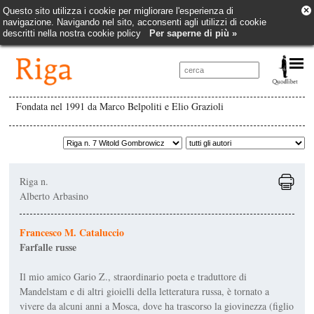
×
Questo sito utilizza i cookie per migliorare l'esperienza di
navigazione. Navigando nel sito, acconsenti agli utilizzi di cookie
descritti nella nostra cookie policy
Per saperne di più »
Fondata nel 1991 da Marco Belpoliti e Elio Grazioli
Riga n.
Alberto Arbasino
Francesco M. Cataluccio
Farfalle russe
Il mio amico Gario Z., straordinario poeta e traduttore di
Mandelstam e di altri gioielli della letteratura russa, è tornato a
vivere da alcuni anni a Mosca, dove ha trascorso la giovinezza (figlio