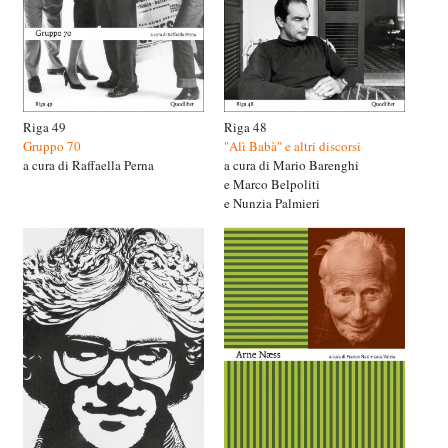
Riga 49
Riga 48
Gruppo 70
"Alì Babà" e altri discorsi
a cura di Raffaella Perna
a cura di Mario Barenghi
e Marco Belpoliti
e Nunzia Palmieri