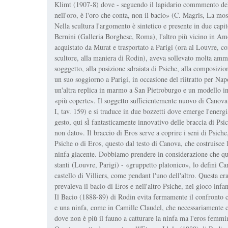
Klimt (1907-8) dove - seguendo il lapidario commmento dell
nell'oro, è l'oro che conta, non il bacio» (C. Magris, La mos
Nella scultura l'argomento è sintetico e presente in due capi
Bernini (Galleria Borghese, Roma), l'altro più vicino in A
acquistato da Murat e trasportato a Parigi (ora al Louvre, co
scultore, alla maniera di Rodin), aveva sollevato molta amm
sogggetto, alla posizione sdraiata di Psiche, alla composizio
un suo soggiorno a Parigi, in occasione del riitratto per 
un'altra replica in marmo a San Pietroburgo e un modello i
«più coperte». Il soggetto sufficientemente nuovo di Canov
I, tav. 159) e si traduce in due bozzetti dove emerge l'energia
gesto, qui sÌ fantasticamente innovativo delle braccia di Psi
non dato». Il braccio di Eros serve a coprire i seni di Psiche
Psiche o di Eros, questo dal testo di Canova, che costruisce
ninfa giacente. Dobbiamo prendere in considerazione che que
stanti (Louvre, Parigi) - «gruppetto platonico», lo definì Ca
castello di Villiers, come pendant l'uno dell'altro. Questa era
prevaleva il bacio di Eros e nell'altro Psiche, nel gioco infa
Il Bacio (1888-89) di Rodin evita fermamente il confronto 
e una ninfa, come in Camille Claudel, che necessariamente ca
dove non è più il fauno a catturare la ninfa ma l'eros femmin