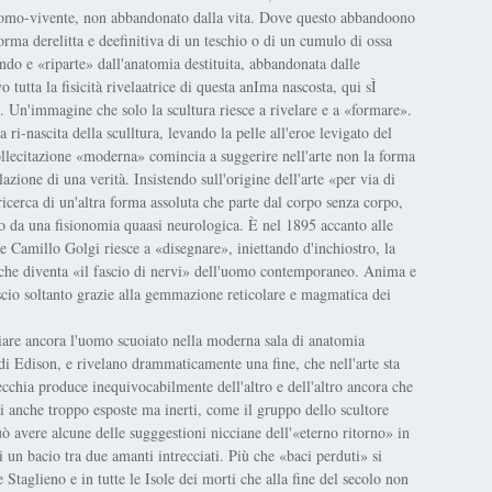
l'uomo-vivente, non abbandonato dalla vita. Dove questo abbandoono
forma derelitta e deefinitiva di un teschio o di un cumulo di ossa
ondo e «riparte» dall'anatomia destituita, abbandonata dalle
 tutta la fisicità rivelaatrice di questa anIma nascosta, qui sÌ
. Un'immagine che solo la scultura riesce a rivelare e a «formare».
-nascita della sculltura, levando la pelle all'eroe levigato del
ollecitazione «moderna» comincia a suggerire nell'arte non la forma
zione di una verità. Insistendo sull'origine dell'arte «per via di
ricerca di un'altra forma assoluta che parte dal corpo senza corpo,
do da una fisionomia quaasi neurologica. È nel 1895 accanto alle
Camillo Golgi riesce a «disegnare», iniettando d'inchiostro, la
a, che diventa «il fascio di nervi» dell'uomo contemporaneo. Anima e
nscio soltanto grazie alla gemmazione reticolare e magmatica dei
re ancora l'uomo scuoiato nella moderna sala di anatomia
di Edison, e rivelano drammaticamente una fine, che nell'arte sta
vecchia produce inequivocabilmente dell'altro e dell'altro ancora che
anche troppo esposte ma inerti, come il gruppo dello scultore
ò avere alcune delle sugggestioni nicciane dell'«eterno ritorno» in
i un bacio tra due amanti intrecciati. Più che «baci perduti» si
Staglieno e in tutte le Isole dei morti che alla fine del secolo non