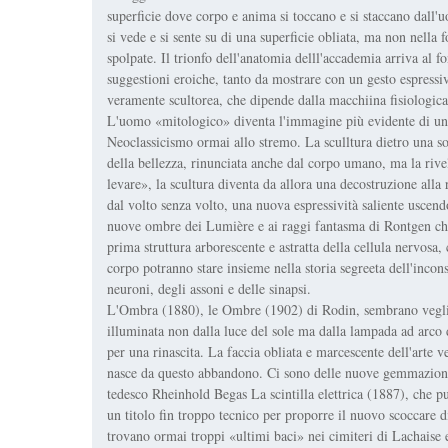
superficie dove corpo e anima si toccano e si staccano dal
si vede e si sente su di una superficie obliata, ma non nella 
spolpate. Il trionfo dell'anatomia delll'accademia arriva al f
suggestioni eroiche, tanto da mostrare con un gesto espressivo
veramente scultorea, che dipende dalla macchiina fisiologica
L'uomo «mitologico» diventa l'immagine più evidente di una ri
Neoclassicismo ormai allo stremo. La sculltura dietro una s
della bellezza, rinunciata anche dal corpo umano, ma la rivela
levare», la scultura diventa da allora una decostruzione alla 
dal volto senza volto, una nuova espressività saliente uscen
nuove ombre dei Lumière e ai raggi fantasma di Rontgen che 
prima struttura arborescente e astratta della cellula nervos
corpo potranno stare insieme nella storia segreeta dell'inco
neuroni, degli assoni e delle sinapsi.
L'Ombra (1880), le Ombre (1902) di Rodin, sembrano veglia
illuminata non dalla luce del sole ma dalla lampada ad arco 
per una rinascita. La faccia obliata e marcescente dell'arte 
nasce da questo abbandono. Ci sono delle nuove gemmazioni 
tedesco Rheinhold Begas La scintilla elettrica (1887), che pu
un titolo fin troppo tecnico per proporre il nuovo scoccare d
trovano ormai troppi «ultimi baci» nei cimiteri di Lachaise e 