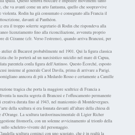
della spalla. Questo sembra bloccare e impedire movimenti tanto
e, che va avanti come un arto fantasma, quello che soopravvive
ne violenta. Rodin ha già consumato e consegnato alla Francia il
ttoscrizione, davanti al Panthéon.
era il troppo solerrte segretario di Rodin che rispondeva alla
neo licenziamento fino alla riconciliazione, avvenuta proprio
ore di Cézanne (cfr. Verso l'estremo), quando arriva Brancusi, per
o atelier di Bucarest probabilmente nel 1901. Qui la figura classica
izia che lo porterà ad un narcisistico suicidio nel mare di Capua,
iata parentela conIa figura dell'Antinoo. Questo Écorché, esposto
usi insieme al generale Carol Davila, prima di arrivare a Parigi.
assomigliano anncora di più a Medardo Rosso e certamente a Camille
rruzione tragica che porta la maggiore scultrice di Francia a
iventa la nascita segreta di Brancusi e l'offuscamento permanente
isi creativa durata fino al 1943, nel manicomio di Montdevergues.
rte della scultura si era fonnata davanti all'altare della chiesa di
e d'Orange. La scultura tardoorinascimentale di Ligier Richer
suggestione fitomorfa, con un solenne avvicinamento al trionfo della
 sullo scheletro-vivente del personaggio.
laudella scultura cominci con uno scuoiato, che è in realtà la