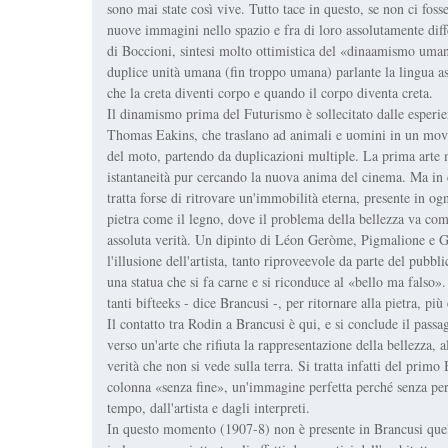
sono mai state così vive. Tutto tace in questo, se non ci foss
nuove immagini nello spazio e fra di loro assolutamente diff
di Boccioni, sintesi molto ottimistica del «dinaamismo uman
duplice unità umana (fin troppo umana) parlante la lingua as
che la creta diventi corpo e quando il corpo diventa creta.
Il dinamismo prima del Futurismo è sollecitato dalle esper
Thomas Eakins, che traslano ad animali e uomini in un movi
del moto, partendo da duplicazioni multiple. La prima arte mo
istantaneità pur cercando la nuova anima del cinema. Ma in c
tratta forse di ritrovare un'immobilità eterna, presente in og
pietra come il legno, dove il problema della bellezza va com
assoluta verità. Un dipinto di Léon Geròme, Pigmalione e 
l'illusione dell'artista, tanto riproveevole da parte del pub
una statua che si fa carne e si riconduce al «bello ma falso».
tanti bifteeks - dice Brancusi -, per ritornare alla pietra, più
Il contatto tra Rodin a Brancusi è qui, e si conclude il pass
verso un'arte che rifiuta la rappresentazione della bellezza, a
verità che non si vede sulla terra. Si tratta infatti del prim
colonna «senza fine», un'immagine perfetta perché senza perf
tempo, dall'artista e dagli interpreti.
In questo momento (1907-8) non è presente in Brancusi quell