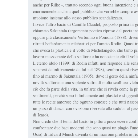
anche per Rilke -, trattato secondo ogni buona intenzione e 
enormemente anche a quel pubblico che vorrebbe sempre avere
muoiono insieme allo stesso pubblico scandalizzato.
Invece l'altro bacio di Camille Claudel, proposto prima in ges
chiamato Sakuntala (argomento poetico ripreso dal poeta i
oppure più classicamente Vertumno e Pomona (1888), diventa
ritratti beffardamente celebrativi per l'amato Rodin. Quasi
che evoca la plastica e il volto di Michelangelo, che tanto p
lavoro massacrante dello scultore e ha nonostante ciò il volto
L'eterno idolo (1899) di Rodin infatti non risponde alle sens
separerà definitivamente da lui nel 1898), sembra quasi rives
fino al marmo di Sakuntala (1905), dove il gesto della ninfa
novità scultorea e una sapiente satira di molta sculltura vici
ciò che fa parte della vita, in un'arte che si rivela come la p
sentimenti, perché sono infinitamente antiplastici e sfugge
tutte le recite amorose che ognuno conosce e che tutti nasc
un passo di danza, con ovazione riservata alla caduta, al pas
di Icaro).
Non credo che il tema del bacio in pittura possa essere confr
confrontare due baci moderni che sono quasi un plagio l'uno
Osio) di Edvard Munch diventa di un marrone proletario ris