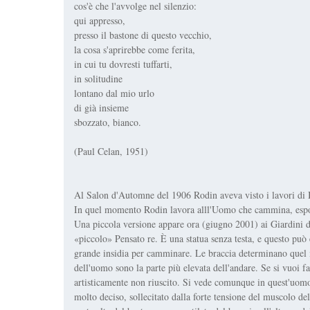
cos'è che l'avvolge nel silenzio:
qui appresso,
presso il bastone di questo vecchio,
la cosa s'aprirebbe come ferita,
in cui tu dovresti tuffarti,
in solitudine
lontano dal mio urlo
di già insieme
sbozzato, bianco.
(Paul Celan, 1951)
Al Salon d'Automne del 1906 Rodin aveva visto i lavori di 
In quel momento Rodin lavora alll'Uomo che cammina, espos
Una piccola versione appare ora (giugno 2001) ai Giardini d
«piccolo» Pensato re. È una statua senza testa, e questo può
grande insidia per camminare. Le braccia determinano quel 
dell'uomo sono la parte più elevata dell'andare. Se si vuoi f
artisticamente non riuscito. Si vede comunque in quest'uom
molto deciso, sollecitato dalla forte tensione del muscolo d