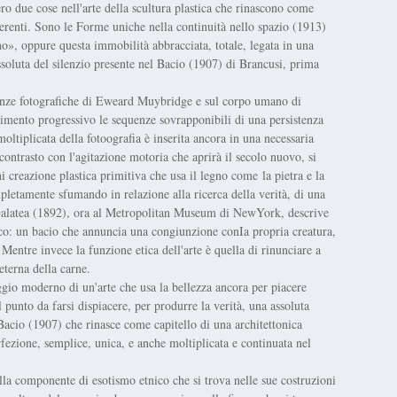
ero due cose nell'arte della scultura plastica che rinascono come
erenti. Sono le Forme uniche nella continuità nello spazio (1913)
o», oppure questa immobilità abbracciata, totale, legata in una
soluta del silenzio presente nel Bacio (1907) di Brancusi, prima
ienze fotografiche di Eweard Muybridge e sul corpo umano di
mento progressivo le sequenze sovrapponibili di una persistenza
ltiplicata della fotoografia è inserita ancora in una necessaria
ontrasto con l'agitazione motoria che aprirà il secolo nuovo, si
ni creazione plastica primitiva che usa il legno come la pietra e la
pletamente sfumando in relazione alla ricerca della verità, di una
Galatea (1892), ora al Metropolitan Museum di NewYork, descrive
blico: un bacio che annuncia una congiunzione conIa propria creatura,
 Mentre invece la funzione etica dell'arte è quella di rinunciare a
 eterna della carne.
aggio moderno di un'arte che usa la bellezza ancora per piacere
l punto da farsi dispiacere, per produrre la verità, una assoluta
o Bacio (1907) che rinasce come capitello di una architettonica
ezione, semplice, unica, e anche moltiplicata e continuata nel
a componente di esotismo etnico che si trova nelle sue costruzioni