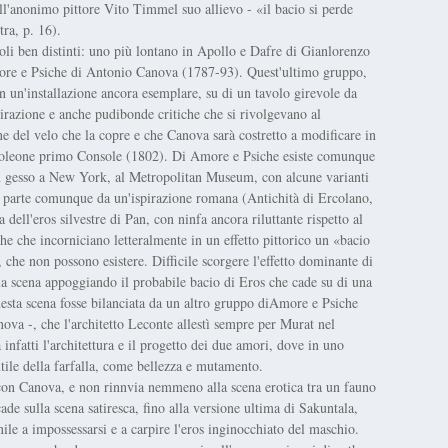
'anonimo pittore Vito Timmel suo allievo - «il bacio si perde
tra, p. 16).
toli ben distinti: uno più lontano in Apollo e Dafre di Gianlorenzo
more e Psiche di Antonio Canova (1787-93). Quest'ultimo gruppo,
n un'installazione ancora esemplare, su di un tavolo girevole da
irazione e anche pudibonde critiche che si rivolgevano al
ne del velo che la copre e che Canova sarà costretto a modificare in
Napoleone primo Console (1802). Di Amore e Psiche esiste comunque
n gesso a New York, al Metropolitan Museum, con alcune varianti
a parte comunque da un'ispirazione romana (Antichità di Ercolano,
 dell'eros silvestre di Pan, con ninfa ancora riluttante rispetto al
che che incorniciano letteralmente in un effetto pittorico un «bacio
, che non possono esistere. Difficile scorgere l'effetto dominante di
 la scena appoggiando il probabile bacio di Eros che cade su di una
sta scena fosse bilanciata da un altro gruppo diAmore e Psiche
nova -, che l'architetto Leconte allestì sempre per Murat nel
 infatti l'architettura e il progetto dei due amori, dove in uno
ntile della farfalla, come bellezza e mutamento.
con Canova, e non rinnvia nemmeno alla scena erotica tra un fauno
de sulla scena satiresca, fino alla versione ultima di Sakuntala,
ile a impossessarsi e a carpire l'eros inginocchiato del maschio.