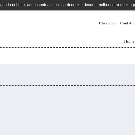
igando nel sito, acconsenti agli utilizzi di cookie descritti nella nostra cooki
Chi siamo
Contatti
Home