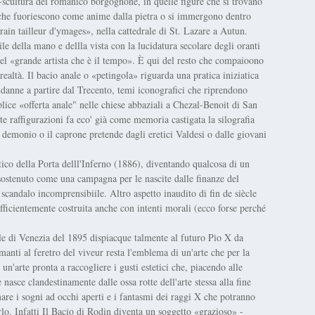
ra-scultura del romanico borgognone, in quelle figure che si trovano
 che fuoriescono come anime dalla pietra o si immergono dentro
in tailleur d'ymages», nella cattedrale di St. Lazare a Autun.
e della mano e dellla vista con la lucidatura secolare degli oranti
el «grande artista che è il tempo». È qui del resto che compaioono
ealtà. Il bacio anale o «petingola» riguarda una pratica iniziatica
danne a partire dal Trecento, temi iconografici che riprendono
plice «offerta anale" nelle chiese abbaziali a Chezal-Benoit di San
e raffigurazioni fa eco' già come memoria castigata la silografia
l demonio o il caprone pretende dagli eretici Valdesi o dalle giovani
tico della Porta delll'Inferno (1886), diventando qualcosa di un
sostenuto come una campagna per le nascite dalle finanze del
candalo incomprensibiile. Altro aspetto inaudito di fin de siècle
sufficientemente costruita anche con intenti morali (ecco forse perché
 di Venezia del 1895 dispiacque talmente al futuro Pio X da
 amanti al feretro del viveur resta l'emblema di un'arte che per la
 un'arte pronta a raccogliere i gusti estetici che, piacendo alle
nasce clandestinamente dalle ossa rotte dell'arte stessa alla fine
re i sogni ad occhi aperti e i fantasmi dei raggi X che potranno
rlo. Infatti Il Bacio di Rodin diventa un soggetto «grazioso» -