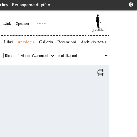
×
e policy
Per saperne di più »
Link
Sponsor
Libri
Antologia
Galleria
Recensioni
Archivio news