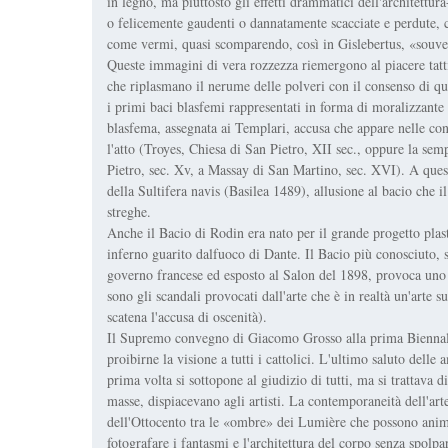
in legno, ma piuttosto gli effetti drammatici dell'architettu
o felicemente gaudenti o dannatamente scacciate e perdute,
come vermi, quasi scomparendo, così in Gislebertus, «souvera
Queste immagini di vera rozzezza riemergono al piacere tattil
che riplasmano il nerume delle polveri con il consenso di qu
i primi baci blasfemi rappresentati in forma di moralizzante r
blasfema, assegnata ai Templari, accusa che appare nelle con
l'atto (Troyes, Chiesa di San Pietro, XII sec., oppure la sem
Pietro, sec. Xv, a Massay di San Martino, sec. XVI). A quest
della Sultifera navis (Basilea 1489), allusione al bacio che i
streghe.
Anche il Bacio di Rodin era nato per il grande progetto plas
inferno guarito dalfuoco di Dante. Il Bacio più conosciuto, 
governo francese ed esposto al Salon del 1898, provoca uno s
sono gli scandali provocati dall'arte che è in realtà un'arte 
scatena l'accusa di oscenità).
Il Supremo convegno di Giacomo Grosso alla prima Biennale
proibirne la visione a tutti i cattolici. L'ultimo saluto delle
prima volta si sottopone al giudizio di tutti, ma si trattava di
masse, dispiacevano agli artisti. La contemporaneità dell'arte 
dell'Ottocento tra le «ombre» dei Lumière che possono anima
fotografare i fantasmi e l'architettura del corpo senza spolpa