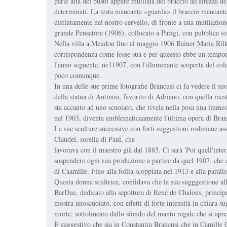
parte alta del busto appare mutilata del braccio all'altezza 
determinati. La testa mancante «guarda» il braccio mancant
distintamente nel nostro cervello, di fronte a una mutilazio
grande Pensatore (1906), collocato a Parigi, con pubblica so
Nella viìla a Meudon fino al maggio 1906 Rainer Maria Rilke 
corrispondenza come fosse sua e per queesto ebbe un tempora
l'anno seguente, ne11907, con l'illuminante scoperta del col
poco comunque.
In una delle sue prime fotografie Brancusi ci fa vedere il su
della statua di Antinoo, favorito di Adriano, con quella mest
sta accanto ad uno scuoiato, che rivela nella posa una immed
nel 1903, diventa emblematicaamente l'ultima opera di Branc
Le sue sculture successive con forti suggestioni rodiniane 
Claudel, sorella di Paul, che
lavorava con il maestro già dal 1885. Ci sarà 'Poi quell'inte
sospendere ogni sua produzione a partire da quel 1907, che d
di Caamille. Fino alla follia scoppiata nel 1913 e alla paral
Questa donna scultrice, confidava che la sua sugggestione all'a
BarDue, dedicato alla sepoltura di René de Chalons, princip
mostra unoscuoiato, con effetti di forte intensità in chiara 
morte, sottolineato dallo sfondo del manto regale che si apre
È suggestivo che sia in Constantin Brancusi che in Camille C