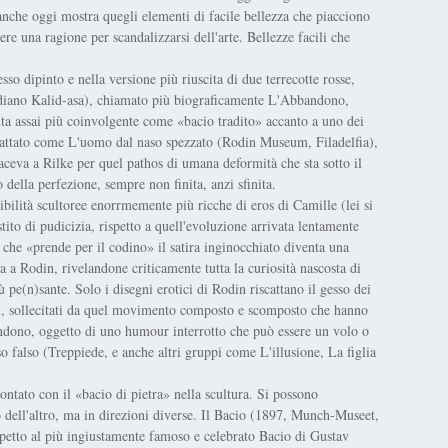
anche oggi mostra quegli elementi di facile bellezza che piacciono
 una ragione per scandalizzarsi dell'arte. Bellezze facili che
so dipinto e nella versione più riuscita di due terrecotte rosse,
ndiano Kalid-asa), chiamato più biograficamente L'Abbandono,
 assai più coinvolgente come «bacio tradito» accanto a uno dei
 trattato come L'uomo dal naso spezzato (Rodin Museum, Filadelfia),
iaceva a Rilke per quel pathos di umana deformità che sta sotto il
 della perfezione, sempre non finita, anzi sfinita.
ibilità scultoree enorrmemente più ricche di eros di Camille (lei si
tito di pudicizia, rispetto a quell'evoluzione arrivata lentamente
 che «prende per il codino» il satira inginocchiato diventa una
na a Rodin, rivelandone criticamente tutta la curiosità nascosta di
iù pe(n)sante. Solo i disegni erotici di Rodin riscattano il gesso dei
nti, sollecitati da quel movimento composto e scomposto che hanno
ondono, oggetto di uno humour interrotto che può essere un volo o
so falso (Treppiede, e anche altri gruppi come L'illusione, La figlia
ontato con il «bacio di pietra» nella scultura. Si possono
 dell'altro, ma in direzioni diverse. Il Bacio (1897, Munch-Museet,
petto al più ingiustamente famoso e celebrato Bacio di Gustav