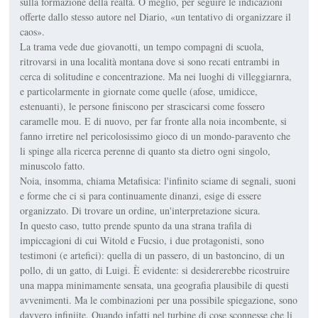
sulla formazione della realtà. O meglio, per seguire le indicazioni
offerte dallo stesso autore nel Diario, «un tentativo di organizzare il
caos».
La trama vede due giovanotti, un tempo compagni di scuola,
ritrovarsi in una località montana dove si sono recati entrambi in
cerca di solitudine e concentrazione. Ma nei luoghi di villeggiarnra,
e particolarmente in giornate come quelle (afose, umidicce,
estenuanti), le persone finiscono per strascicarsi come fossero
caramelle mou. E di nuovo, per far fronte alla noia incombente, si
fanno irretire nel pericolosissimo gioco di un mondo-paravento che
li spinge alla ricerca perenne di quanto sta dietro ogni singolo,
minuscolo fatto.
Noia, insomma, chiama Metafisica: l'infinito sciame di segnali, suoni
e forme che ci si para continuamente dinanzi, esige di essere
organizzato. Di trovare un ordine, un'interpretazione sicura.
In questo caso, tutto prende spunto da una strana trafila di
impiccagioni di cui Witold e Fucsio, i due protagonisti, sono
testimoni (e artefici): quella di un passero, di un bastoncino, di un
pollo, di un gatto, di Luigi. È evidente: si desidererebbe ricostruire
una mappa minimamente sensata, una geografia plausibile di questi
avvenimenti. Ma le combinazioni per una possibile spiegazione, sono
davvero infiniite. Quando infatti nel turbine di cose sconnesse che li