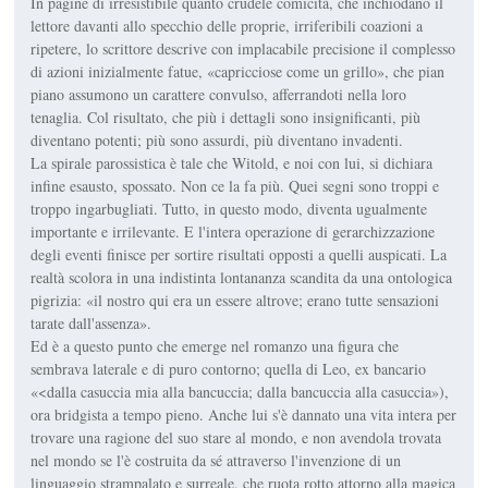
In pagine di irresistibile quanto crudele comicità, che inchiodano il
lettore davanti allo specchio delle proprie, irriferibili coazioni a
ripetere, lo scrittore descrive con implacabile precisione il complesso
di azioni inizialmente fatue, «capricciose come un grillo», che pian
piano assumono un carattere convulso, afferrandoti nella loro
tenaglia. Col risultato, che più i dettagli sono insignificanti, più
diventano potenti; più sono assurdi, più diventano invadenti.
La spirale parossistica è tale che Witold, e noi con lui, si dichiara
infine esausto, spossato. Non ce la fa più. Quei segni sono troppi e
troppo ingarbugliati. Tutto, in questo modo, diventa ugualmente
importante e irrilevante. E l'intera operazione di gerarchizzazione
degli eventi finisce per sortire risultati opposti a quelli auspicati. La
realtà scolora in una indistinta lontananza scandita da una ontologica
pigrizia: «il nostro qui era un essere altrove; erano tutte sensazioni
tarate dall'assenza».
Ed è a questo punto che emerge nel romanzo una figura che
sembrava laterale e di puro contorno; quella di Leo, ex bancario
«<dalla casuccia mia alla bancuccia; dalla bancuccia alla casuccia»),
ora bridgista a tempo pieno. Anche lui s'è dannato una vita intera per
trovare una ragione del suo stare al mondo, e non avendola trovata
nel mondo se l'è costruita da sé attraverso l'invenzione di un
linguaggio strampalato e surreale, che ruota rotto attorno alla magica