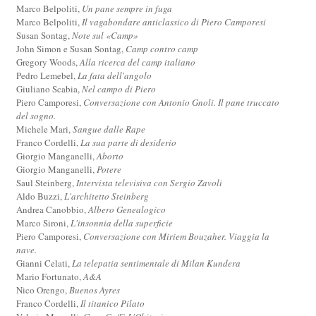
Marco Belpoliti,
Un pane sempre in fuga
Marco Belpoliti,
Il vagabondare anticlassico di Piero Camporesi
Susan Sontag,
Note sul «Camp»
John Simon e Susan Sontag,
Camp contro camp
Gregory Woods,
Alla ricerca del camp italiano
Pedro Lemebel,
La fata dell'angolo
Giuliano Scabia,
Nel campo di Piero
Piero Camporesi,
Conversazione con Antonio Gnoli. Il pane truccato
del sogno.
Michele Mari,
Sangue dalle Rape
Franco Cordelli,
La sua parte di desiderio
Giorgio Manganelli,
Aborto
Giorgio Manganelli,
Potere
Saul Steinberg,
Intervista televisiva con Sergio Zavoli
Aldo Buzzi,
L'architetto Steinberg
Andrea Canobbio,
Albero Genealogico
Marco Sironi,
L'insonnia della superficie
Piero Camporesi,
Conversazione con Miriem Bouzaher. Viaggia la
nave.
Gianni Celati,
La telepatia sentimentale di Milan Kundera
Mario Fortunato,
A&A
Nico Orengo,
Buenos Ayres
Franco Cordelli,
Il titanico Pilato