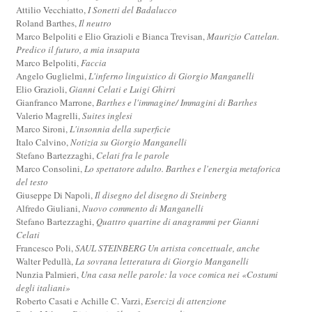
Attilio Vecchiatto,
I Sonetti del Badalucco
Roland Barthes,
Il neutro
Marco Belpoliti e Elio Grazioli e Bianca Trevisan,
Maurizio Cattelan.
Predico il futuro, a mia insaputa
Marco Belpoliti,
Faccia
Angelo Guglielmi,
L'inferno linguistico di Giorgio Manganelli
Elio Grazioli,
Gianni Celati e Luigi Ghirri
Gianfranco Marrone,
Barthes e l'immagine/ Immagini di Barthes
Valerio Magrelli,
Suites inglesi
Marco Sironi,
L'insonnia della superficie
Italo Calvino,
Notizia su Giorgio Manganelli
Stefano Bartezzaghi,
Celati fra le parole
Marco Consolini,
Lo spettatore adulto. Barthes e l'energia metaforica
del testo
Giuseppe Di Napoli,
Il disegno del disegno di Steinberg
Alfredo Giuliani,
Nuovo commento di Manganelli
Stefano Bartezzaghi,
Quattro quartine di anagrammi per Gianni
Celati
Francesco Poli,
SAUL STEINBERG Un artista concettuale, anche
Walter Pedullà,
La sovrana letteratura di Giorgio Manganelli
Nunzia Palmieri,
Una casa nelle parole: la voce comica nei «Costumi
degli italiani»
Roberto Casati e Achille C. Varzi,
Esercizi di attenzione