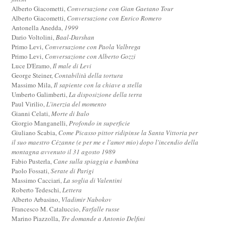
Alberto Giacometti,
Conversazione con Gian Gaetano Tour
Alberto Giacometti,
Conversazione con Enrico Romero
Antonella Anedda,
1999
Dario Voltolini,
Baal-Darshan
Primo Levi,
Conversazione con Paola Valbrega
Primo Levi,
Conversazione con Alberto Gozzi
Luce D'Eramo,
Il male di Levi
George Steiner,
Contabilità della tortura
Massimo Mila,
Il sapiente con la chiave a stella
Umberto Galimberti,
La disposizione della terra
Paul Virilio,
L'inerzia del momento
Gianni Celati,
Morte di Italo
Giorgio Manganelli,
Profondo in superficie
Giuliano Scabia,
Come Picasso pittor ridipinse la Santa Vittoria per
il suo maestro Cézanne (e per me e l'amor mio) dopo l'incendio della
montagna avvenuto il 31 agosto 1989
Fabio Pusterla,
Cane sulla spiaggia e bambina
Paolo Fossati,
Serate di Parigi
Massimo Cacciari,
La soglia di Valentini
Roberto Tedeschi,
Lettera
Alberto Arbasino,
Vladimir Nabokov
Francesco M. Cataluccio,
Farfalle russe
Marino Piazzolla,
Tre domande a Antonio Delfini