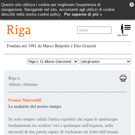
×
Questo sito utilizza i cookie per migliorare l'esperienza di
navigazione. Navigando nel sito, acconsenti agli utilizzi di cookie
descritti nella nostra cookie policy
Per saperne di più »
Fondata nel 1991 da Marco Belpoliti e Elio Grazioli
Riga n.
Alberto Arbasino
Franco Marcoaldi
Le malattie del nostro tempo
Se resta sempre valida l'antica regoletta che segna lo spartiacque
fondamentale tra scrittori veri e qualunque nell'urgenza, nella
necessità di una parola capace di rischiarare un tratto dell'umana