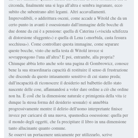
circonda, finalmente una si lega all'altra e sembra ingranare, ecco
subito che subentrano altri legami. Altri accavallamenti.
Imprevedibili, o addirittura osceni, come accade a Witold che da un
certo punto in avanti è ossessionato dall'immagine delle bocche di
due donne da cui è a pensione: quella di Caterina («viscida schifezza
di distorsione sfuggente») e quella di Lena («morbida, casta fessura
socchiusa»). Come controllare questa immagine, come separare
queste bocche, visto che nella testa di Witold invece si
sovrappongono l'una all'altra? E poi, entrambe, alla propria?
Chiunque abbia letto anche solo una pagina di Gombrowicz, conosce
bene la sua straordinaria capacità di restituire il senso di frustrazione
che discende da questo intasamento sensitivo di cui siamo preda;
dall'incapacità di riconoscere il desiderio nel balbettio dello stato
nascente delle cose, affannandosi a voler dare ordine a ciò che ordine
non ha. È cosÌ che la dimensione naturale e primigenia della vita (e
dunque la stessa forma del desiderio sessuale) si annebbia
progressivamente mentre il delirio dell'uomo interpretante finisce
invece per caricarsi di una nuova, spasmodica ossesssione: quella per
il mondo degli oggetti, che fa precipitare il libro in una dimensione
tanto allucinante quanto comune.
Se osservi un portacenere unicamente per utilizzarlo, scrive