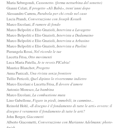
Maria Sebregondi,
Cassonetto. (forma netturbina del sonetto)
Gianni Celati,
Il progetto «Alì Babà», trent’anni dopo
Alessandro Carrera,
Parabola per chi crede nel caso
Lucia Prandi,
Conversazione con Joseph Kosuth
Marco Ercolani,
Il rumore di fondo
Marco Belpoliti e Elio Grazioli,
Intervista a Lavagetto
Marco Belpoliti e Elio Grazioli,
Intervista a Dadamaino
Marco Belpoliti e Elio Grazioli,
Intervista a Arbasino
Marco Belpoliti e Elio Grazioli,
Intervista a Paolini
Pierangela Rossi,
Nel ricordo le tue
Lucetta Frisa,
Otto movimenti
Luca Maria Patella,
Je te revois PICabia!
Maurice Blanchot,
Progetto
Anna Panicali,
Una rivista senza frontiere
Tullio Pericoli,
Quel dipinto lo rivorremmo indietro
Marco Ercolani e Lucetta Frisa,
Il dovere d'amore
Antonio Moresco,
La bambina
Marco Ercolani,
La combustione muta
Lino Gabellone,
Figure in piedi, immobili, in cammino...
Reinold Hohl,
«Il disegno è il fondamento di tutte le arti» ovvero: il
disegno è veramente il fondamento di tutte le arti?
John Berger,
Giacometti
Alberto Giacometti,
Conversazione con Marianne Adelmann: photo-
finish