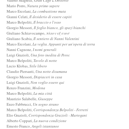
Valerio Magrelli,
Gran Caffè L'Obitorio
Mario Porro,
Natura primo sapere
Marco Ercolani,
La combustione muta
Gianni Celati,
Il desiderio di essere capiti
Marco Belpoliti,
Il braccio e l'osso
Giorgio Messori,
Il foglio bianco, gli spazi bianchi
Giuliano Schiavocampo,
πλεον εξ ενοσ
Giuliano Scabia,
Il sentiero di Nanni Valentini
Marco Ercolani,
La veglia. Appunti per un'opera di terra
Nanni Cagnone,
I nomi generali
Luigi Grazioli,
Una foto inedita di Perec
Marco Belpoliti,
Tavolo di notte
Lucio Klobas,
Stile libero
Claudio Piersanti,
Una notte disumana
Giorgio Messori,
Dispiaceri in casa
Luigi Grazioli,
Non voglio essere qui
Renzo Franzini,
Modena
Marco Belpoliti,
La mia città
Maurizio Salabelle,
Giuseppe
Enzo Fabbrucci,
Un sogno strano
Marco Belpoliti,
Corrispondenza Belpoliti - Ferretti
Elio Grazioli,
Corrispondenza Grazioli - Martegani
Alberto Coppari,
La nuova condizione
Ernesto Franco,
Angeli istantanee