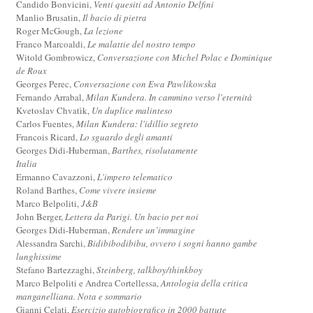
Candido Bonvicini,
Venti quesiti ad Antonio Delfini
Manlio Brusatin,
Il bacio di pietra
Roger McGough,
La lezione
Franco Marcoaldi,
Le malattie del nostro tempo
Witold Gombrowicz,
Conversazione con Michel Polac e Dominique
de Roux
Georges Perec,
Conversazione con Ewa Pawlikowska
Fernando Arrabal,
Milan Kundera. In cammino verso l'eternità
Kvetoslav Chvatìk,
Un duplice malinteso
Carlos Fuentes,
Milan Kundera: l'idillio segreto
Francois Ricard,
Lo sguardo degli amanti
Georges Didi-Huberman,
Barthes, risolutamente
Italia
Ermanno Cavazzoni,
L'impero telematico
Roland Barthes,
Come vivere insieme
Marco Belpoliti,
J&B
John Berger,
Lettera da Parigi. Un bacio per noi
Georges Didi-Huberman,
Rendere un’immagine
Alessandra Sarchi,
Bidibibodibibu, ovvero i sogni hanno gambe
lunghissime
Stefano Bartezzaghi,
Steinberg, talkboy/thinkboy
Marco Belpoliti e Andrea Cortellessa,
Antologia della critica
manganelliana. Nota e sommario
Gianni Celati,
Esercizio autobiografico in 2000 battute