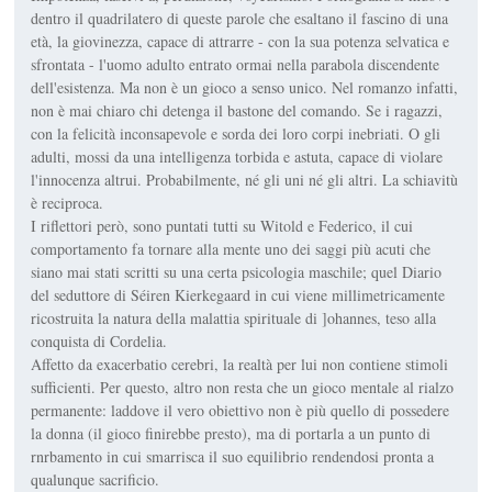
dentro il quadrilatero di queste parole che esaltano il fascino di una
età, la giovinezza, capace di attrarre - con la sua potenza selvatica e
sfrontata - l'uomo adulto entrato ormai nella parabola discendente
dell'esistenza. Ma non è un gioco a senso unico. Nel romanzo infatti,
non è mai chiaro chi detenga il bastone del comando. Se i ragazzi,
con la felicità inconsapevole e sorda dei loro corpi inebriati. O gli
adulti, mossi da una intelligenza torbida e astuta, capace di violare
l'innocenza altrui. Probabilmente, né gli uni né gli altri. La schiavitù
è reciproca.
I riflettori però, sono puntati tutti su Witold e Federico, il cui
comportamento fa tornare alla mente uno dei saggi più acuti che
siano mai stati scritti su una certa psicologia maschile; quel Diario
del seduttore di Séiren Kierkegaard in cui viene millimetricamente
ricostruita la natura della malattia spirituale di ]ohannes, teso alla
conquista di Cordelia.
Affetto da exacerbatio cerebri, la realtà per lui non contiene stimoli
sufficienti. Per questo, altro non resta che un gioco mentale al rialzo
permanente: laddove il vero obiettivo non è più quello di possedere
la donna (il gioco finirebbe presto), ma di portarla a un punto di
rnrbamento in cui smarrisca il suo equilibrio rendendosi pronta a
qualunque sacrificio.