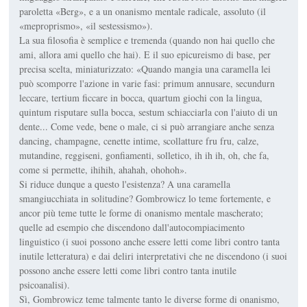
paroletta «Berg», e a un onanismo mentale radicale, assoluto (il
«meproprismo», «il sestessismo»).
La sua filosofia è semplice e tremenda (quando non hai quello che
ami, allora ami quello che hai). E il suo epicureismo di base, per
precisa scelta, miniaturizzato: «Quando mangia una caramella lei
può scomporre l'azione in varie fasi: primum annusare, secundurn
leccare, tertium ficcare in bocca, quartum giochi con la lingua,
quintum risputare sulla bocca, sestum schiacciarla con l'aiuto di un
dente... Come vede, bene o male, ci si può arrangiare anche senza
dancing, champagne, cenette intime, scollatture fru fru, calze,
mutandine, reggiseni, gonfiamenti, solletico, ih ih ih, oh, che fa,
come si permette, ihihih, ahahah, ohohoh».
Si riduce dunque a questo l'esistenza? A una caramella
smangiucchiata in solitudine? Gombrowicz lo teme fortemente, e
ancor più teme tutte le forme di onanismo mentale mascherato;
quelle ad esempio che discendono dall'autocompiacimento
linguistico (i suoi possono anche essere letti come libri contro tanta
inutile letteratura) e dai deliri interpretativi che ne discendono (i suoi
possono anche essere letti come libri contro tanta inutile
psicoanalisi).
Sì, Gombrowicz teme talmente tanto le diverse forme di onanismo,