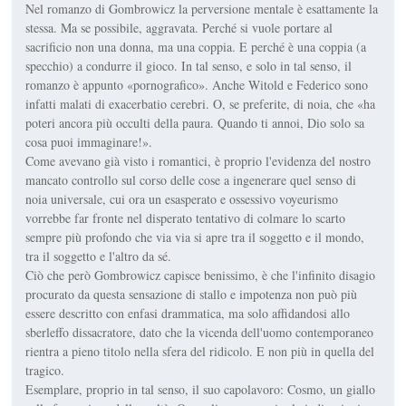
Nel romanzo di Gombrowicz la perversione mentale è esattamente la
stessa. Ma se possibile, aggravata. Perché si vuole portare al
sacrificio non una donna, ma una coppia. E perché è una coppia (a
specchio) a condurre il gioco. In tal senso, e solo in tal senso, il
romanzo è appunto «pornografico». Anche Witold e Federico sono
infatti malati di exacerbatio cerebri. O, se preferite, di noia, che «ha
poteri ancora più occulti della paura. Quando ti annoi, Dio solo sa
cosa puoi immaginare!».
Come avevano già visto i romantici, è proprio l'evidenza del nostro
mancato controllo sul corso delle cose a ingenerare quel senso di
noia universale, cui ora un esasperato e ossessivo voyeurismo
vorrebbe far fronte nel disperato tentativo di colmare lo scarto
sempre più profondo che via via si apre tra il soggetto e il mondo,
tra il soggetto e l'altro da sé.
Ciò che però Gombrowicz capisce benissimo, è che l'infinito disagio
procurato da questa sensazione di stallo e impotenza non può più
essere descritto con enfasi drammatica, ma solo affidandosi allo
sberleffo dissacratore, dato che la vicenda dell'uomo contemporaneo
rientra a pieno titolo nella sfera del ridicolo. E non più in quella del
tragico.
Esemplare, proprio in tal senso, il suo capolavoro: Cosmo, un giallo