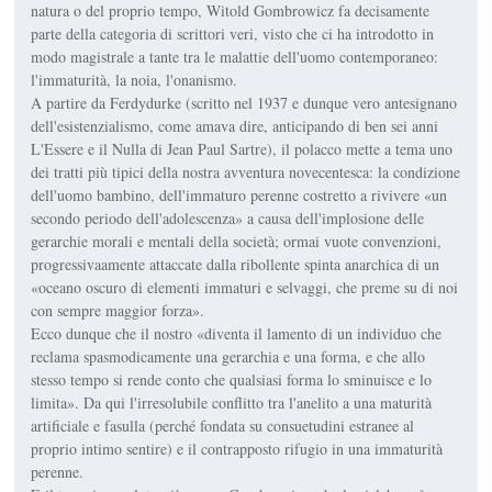
natura o del proprio tempo, Witold Gombrowicz fa decisamente
parte della categoria di scrittori veri, visto che ci ha introdotto in
modo magistrale a tante tra le malattie dell'uomo contemporaneo:
l'immaturità, la noia, l'onanismo.
A partire da Ferdydurke (scritto nel 1937 e dunque vero antesignano
dell'esistenzialismo, come amava dire, anticipando di ben sei anni
L'Essere e il Nulla di Jean Paul Sartre), il polacco mette a tema uno
dei tratti più tipici della nostra avventura novecentesca: la condizione
dell'uomo bambino, dell'immaturo perenne costretto a rivivere «un
secondo periodo dell'adolescenza» a causa dell'implosione delle
gerarchie morali e mentali della società; ormai vuote convenzioni,
progressivaamente attaccate dalla ribollente spinta anarchica di un
«oceano oscuro di elementi immaturi e selvaggi, che preme su di noi
con sempre maggior forza».
Ecco dunque che il nostro «diventa il lamento di un individuo che
reclama spasmodicamente una gerarchia e una forma, e che allo
stesso tempo si rende conto che qualsiasi forma lo sminuisce e lo
limita». Da qui l'irresolubile conflitto tra l'anelito a una maturità
artificiale e fasulla (perché fondata su consuetudini estranee al
proprio intimo sentire) e il contrapposto rifugio in una immaturità
perenne.