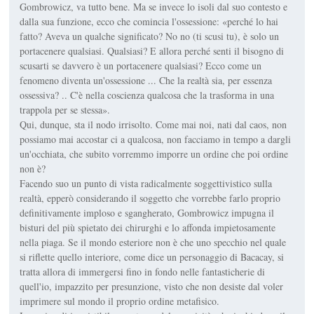
Gombrowicz, va tutto bene. Ma se invece lo isoli dal suo contesto e
dalla sua funzione, ecco che comincia l'ossessione: «perché lo hai
fatto? Aveva un qualche significato? No no (ti scusi tu), è solo un
portacenere qualsiasi. Qualsiasi? E allora perché senti il bisogno di
scusarti se davvero è un portacenere qualsiasi? Ecco come un
fenomeno diventa un'ossessione ... Che la realtà sia, per essenza
ossessiva? .. C'è nella coscienza qualcosa che la trasforma in una
trappola per se stessa».
Qui, dunque, sta il nodo irrisolto. Come mai noi, nati dal caos, non
possiamo mai accostar ci a qualcosa, non facciamo in tempo a dargli
un'occhiata, che subito vorremmo imporre un ordine che poi ordine
non è?
Facendo suo un punto di vista radicalmente soggettivistico sulla
realtà, epperò considerando il soggetto che vorrebbe farlo proprio
definitivamente imploso e sgangherato, Gombrowicz impugna il
bisturi del più spietato dei chirurghi e lo affonda impietosamente
nella piaga. Se il mondo esteriore non è che uno specchio nel quale
si riflette quello interiore, come dice un personaggio di Bacacay, si
tratta allora di immergersi fino in fondo nelle fantasticherie di
quell'io, impazzito per presunzione, visto che non desiste dal voler
imprimere sul mondo il proprio ordine metafisico.