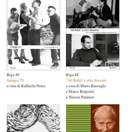
Riga 49
Riga 48
Gruppo 70
"Alì Babà" e altri discorsi
a cura di Raffaella Perna
a cura di Mario Barenghi
e Marco Belpoliti
e Nunzia Palmieri