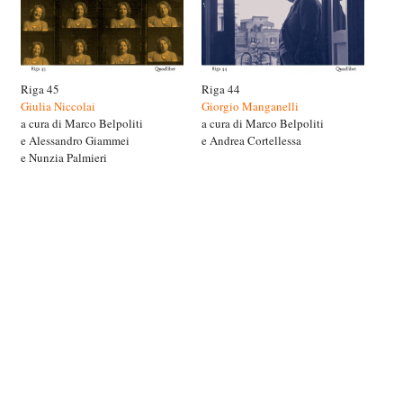
Riga 45
Riga 44
Giulia Niccolai
Giorgio Manganelli
a cura di Marco Belpoliti
a cura di Marco Belpoliti
e Alessandro Giammei
e Andrea Cortellessa
e Nunzia Palmieri
© www.rigabooks.it | info@rigabooks.it |
Home
|
Libri
|
Antologia
|
Galleria
|
Recensioni
|
Archivio
news
|
Chi siamo
|
Contatti
|
Link
|
Sponsor
|
cookie policy
|
credits