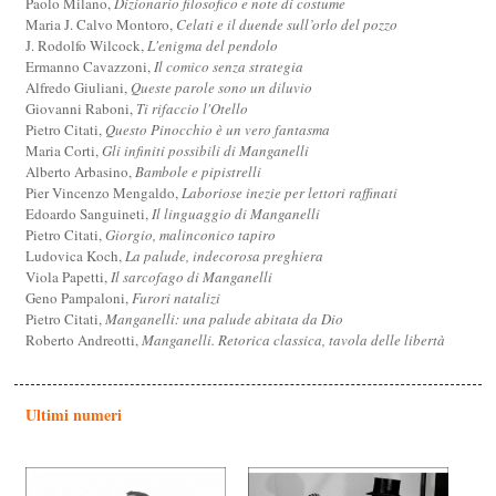
Paolo Milano,
Dizionario filosofico e note di costume
Maria J. Calvo Montoro,
Celati e il duende sull’orlo del pozzo
J. Rodolfo Wilcock,
L'enigma del pendolo
Ermanno Cavazzoni,
Il comico senza strategia
Alfredo Giuliani,
Queste parole sono un diluvio
Giovanni Raboni,
Ti rifaccio l'Otello
Pietro Citati,
Questo Pinocchio è un vero fantasma
Maria Corti,
Gli infiniti possibili di Manganelli
Alberto Arbasino,
Bambole e pipistrelli
Pier Vincenzo Mengaldo,
Laboriose inezie per lettori raffinati
Edoardo Sanguineti,
Il linguaggio di Manganelli
Pietro Citati,
Giorgio, malinconico tapiro
Ludovica Koch,
La palude, indecorosa preghiera
Viola Papetti,
Il sarcofago di Manganelli
Geno Pampaloni,
Furori natalizi
Pietro Citati,
Manganelli: una palude abitata da Dio
Roberto Andreotti,
Manganelli. Retorica classica, tavola delle libertà
Ultimi numeri