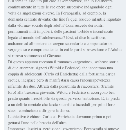
E il tema in assoluto più caro a Gombrowicz, che lo rielaborerà
continuamente in tutte le sue opere successive indagandolo ogni
volta da angolazioni diverse. In Pornografia, ad esempio, la
domanda centrale diventa: che fine fa quel residuo infantile liquidato
dalla «forma» sociale degli adulti? Cosa succede dei nostri
permaanenti miti impuberi, delle passioni torbide e inconfessate
legate al mondo dell'adoleescenza? Essi, ci dice lo scrittore,
andranno ad alimentare un «regno secondario e compensatorio»,
vergognoso e compromettente, in cui le parti si rovesciano e l'Adulto
si ritrova sottomesso al Giovane.
Di questo appunto racconta il romanzo «argentino», scabrosa storia
di due attempati signori (Witold e Federico) che incontrano una
coppia di adolescenti (Carlo ed Enrichetta) dalla fortissima carica
erotica, incapace però di manifestarsi causa l'inconsapevolezza
infantile dei due. Attratti dalla possibilità di riaccostarsi (tramite
loro) alla trascorsa gioventù, Witold e Federico si accorgono ben
presto quanto irresistibile sia questa perversa tentazione. E, in preda
a un delirio mentale che lascia smarriti e increduli per primi loro
stessi, cominciano a dirigere la danza.
L'obiettivo è chiaro: Carlo ed Enrichetta dovranno prima o poi
gettarsi l'uno nelle braccia dell'altra.
Impotenza, lascivi a, perdizione, voyeurismo: Pornografia si muove